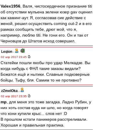
Valex1956
, Валя, чистосердечное признание titi
об отсутствии мульена зелени юзер gav оценил
как каминг-аут. Я, согласовав сие действие с
женой, решил осуществить coming out-2 и в его
рамках сообщить тебе, дрюг мой, что я,
например, люблю titi. Не гони его. Он и так от
Черновцов до Штатов исход совершил.
Leqion
-
02 апр 2017 23:45
Статейки пошли якобы про удар Мелкадзе. Вы
когда нибудь с ФНЛ такие заказы видали?
Божатся ещё и нытики. Славные подковерные
бойцы. Тьфу, бля. Самим то не противно?
zZmeIOka
-
02 апр 2017 23:35
mp
, для меня это тоже загадка. Ладно Рубин, у
них хоть состав куда ни шло, но когда говорят
что кони купили крыс... слов нет :D
В прошлом кстати паникеров расстреливали.
Хорошая и правильная практика.