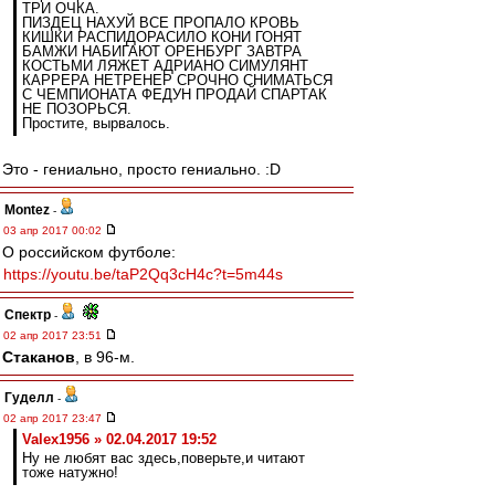
ТРИ ОЧКА.
ПИЗДЕЦ НАХУЙ ВСЕ ПРОПАЛО КРОВЬ
КИШКИ РАСПИДОРАСИЛО КОНИ ГОНЯТ
БАМЖИ НАБИГАЮТ ОРЕНБУРГ ЗАВТРА
КОСТЬМИ ЛЯЖЕТ АДРИАНО СИМУЛЯНТ
КАРРЕРА НЕТРЕНЕР СРОЧНО СНИМАТЬСЯ
С ЧЕМПИОНАТА ФЕДУН ПРОДАЙ СПАРТАК
НЕ ПОЗОРЬСЯ.
Простите, вырвалось.
Это - гениально, просто гениально. :D
Montez
-
03 апр 2017 00:02
О российском футболе:
https://youtu.be/taP2Qq3cH4c?t=5m44s
Спектр
-
02 апр 2017 23:51
Cтаканов
, в 96-м.
Гуделл
-
02 апр 2017 23:47
Valex1956 » 02.04.2017 19:52
Ну не любят вас здесь,поверьте,и читают
тоже натужно!