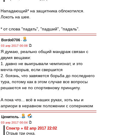
Нападающий* на защитника облокотился.
Локоть на шее.
* от слова "падать", "падший", "падаль".
Bordo0706
-
03 апр 2017 00:08
Я думаю, реально общий мандраж связан с
двумя вещами:
1. давно не выигрывали чемпионат, и это
мечта-прорыв, если свершится
2. боязнь, что завяжется борьба до последнего
тура, потому как в этом случае все вопросы
решаются не по спортивному принципу.
А пока что... всё в наших руках, хоть мы и
априори в неравном положении с соперником
Ценитель
-
03 апр 2017 00:04
Спектр » 02 апр 2017 22:02
Отрыв три очка.