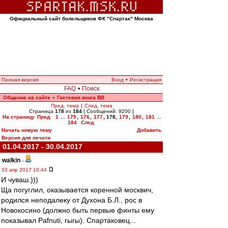
Официальный сайт болельщиков ФК "Спартак" Москва
Полная версия
Вход
•
Регистрация
FAQ
•
Поиск
Общение на сайте
Гостевая книга ВВ
»
Пред. тема
|
След. тема
Страница
178
из
184
[ Сообщений: 9200 ]
На страницу
Пред.
1
...
175
,
176
,
177
,
178
,
179
,
180
,
181
...
184
След.
Начать новую тему
Добавить
Версия для печати
01.04.2017 - 30.04.2017
walkin
-
03 апр 2017 10:44
И чуваш.)))
Ща погуглил, оказывается коренной москвич,
родился неподалеку от Духона Б.Л., рос в
Новокосино (должно быть первые финты ему
показывал Pafnuti, гыгы). Спартаковец...