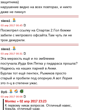
защитника)
нарушение видно на всех повторах, и никто
даже не пикнул
slava1
-
03 апр 2017 00:45
Посмотрел ссылку на Спартак 2.Гол бомжи
забили с метрового офсайта.Там чуть ли не
трое дежурили.
slava1
-
03 апр 2017 00:31
Эта мерзость ещё и по эмблемке
постучала.Иуда бля.Пятка у пидараса прошла?
Надеюсь на наших парней в Анжи.
Бурлак тот ещё пентюх, Рыжиков просто
старый и пробили под опорную.А вот Лория
это п-ц в степени ужас.
DyG
-
03 апр 2017 00:08
Montez » 02 апр 2017 23:23
К первому никак вопросов. Отличный навес,
борьба, отличный удар.