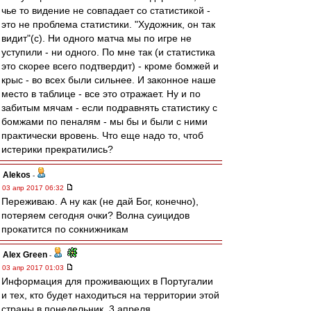
чье то видение не совпадает со статистикой -
это не проблема статистики. "Художник, он так
видит"(с). Ни одного матча мы по игре не
уступили - ни одного. По мне так (и статистика
это скорее всего подтвердит) - кроме бомжей и
крыс - во всех были сильнее. И законное наше
место в таблице - все это отражает. Ну и по
забитым мячам - если подравнять статистику с
бомжами по пеналям - мы бы и были с ними
практически вровень. Что еще надо то, чтоб
истерики прекратились?
Alekos
-
03 апр 2017 06:32
Переживаю. А ну как (не дай Бог, конечно),
потеряем сегодня очки? Волна суицидов
прокатится по сокнижникам
Alex Green
-
03 апр 2017 01:03
Информация для проживающих в Португалии
и тех, кто будет находиться на территории этой
страны в понедельник, 3 апреля...