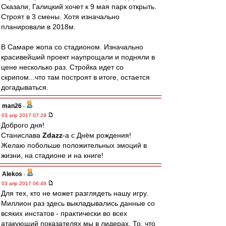
Сказали, Галицкий хочет к 9 мая парк открыть.
Строят в 3 смены. Хотя изначально
планировали в 2018м.
В Самаре жопа со стадионом. Изначально
красивейший проект наупрощали и подняли в
цене несколько раз. Стройка идет со
скрипом...что там построят в итоге, остается
догадываться.
man26
-
03 апр 2017 07:29
Доброго дня!
Станислава
Zdazz
-а с Днём рождения!
Желаю побольше положительных эмоций в
жизни, на стадионе и на книге!
Alekos
-
03 апр 2017 06:49
Для тех, кто не может разглядеть нашу игру.
Миллион раз здесь выкладывались данные со
всяких инстатов - практически во всех
атакующий показателях мы в лидерах. То, что