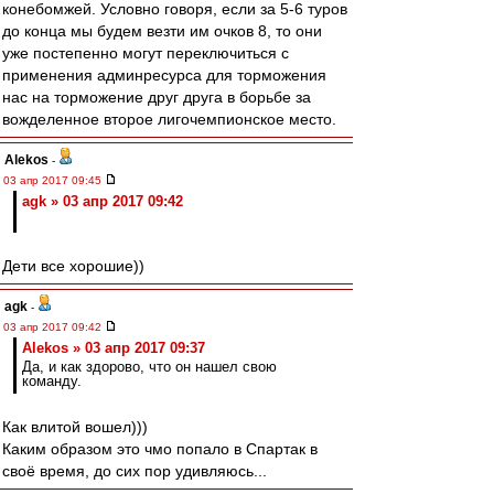
конебомжей. Условно говоря, если за 5-6 туров
до конца мы будем везти им очков 8, то они
уже постепенно могут переключиться с
применения админресурса для торможения
нас на торможение друг друга в борьбе за
вожделенное второе лигочемпионское место.
Alekos
-
03 апр 2017 09:45
agk » 03 апр 2017 09:42
Дети все хорошие))
agk
-
03 апр 2017 09:42
Alekos » 03 апр 2017 09:37
Да, и как здорово, что он нашел свою
команду.
Как влитой вошел)))
Каким образом это чмо попало в Спартак в
своё время, до сих пор удивляюсь...