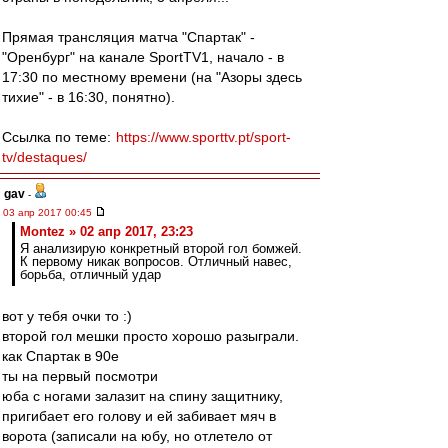
Прямая трансляция матча "Спартак" -
"Оренбург" на канале SportTV1, начало - в
17:30 по местному времени (на "Азоры здесь
тихие" - в 16:30, понятно).
Ссылка по теме:
https://www.sporttv.pt/sport-
tv/destaques/
gav
-
03 апр 2017 00:45
Montez » 02 апр 2017, 23:23
Я анализирую конкретный второй гол бомжей.
К первому никак вопросов. Отличный навес,
борьба, отличный удар
вот у тебя очки то :)
второй гол мешки просто хорошо разыграли.
как Спартак в 90е
ты на первый посмотри
юба с ногами залазит на спину защитнику,
пригибает его голову и ей забивает мяч в
ворота (записали на юбу, но отлетело от