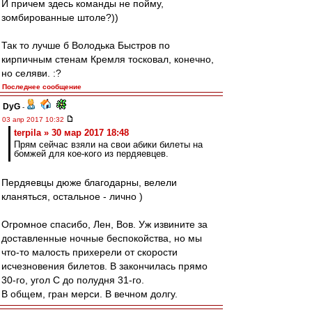
И причем здесь команды не пойму,
зомбированные штоле?))
Так то лучше б Володька Быстров по
кирпичным стенам Кремля тосковал, конечно,
но селяви. :?
Последнее сообщение
DyG
-
03 апр 2017 10:32
terpila » 30 мар 2017 18:48
Прям сейчас взяли на свои абики билеты на
бомжей для кое-кого из пердяевцев.
Пердяевцы дюже благодарны, велели
кланяться, остальное - лично )
Огромное спасибо, Лен, Вов. Уж извините за
доставленные ночные беспокойства, но мы
что-то малость прихерели от скорости
исчезновения билетов. В закончилась прямо
30-го, угол С до полудня 31-го.
В общем, гран мерси. В вечном долгу.