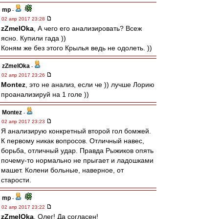
mp
-
02 апр 2017 23:28
zZmeIOka
, А чего его анализировать? Всеж
ясно. Купили гада ))
Коням же без этого Крылья ведь не одолеть. ))
zZmeIOka
-
02 апр 2017 23:26
Montez
, это не анализ, если че )) лучше Лорию
проанализируй на 1 голе ))
Montez
-
02 апр 2017 23:23
Я анализирую конкретный второй гол бомжей.
К первому никак вопросов. Отличный навес,
борьба, отличный удар. Правда Рыжиков опять
почему-то нормально не прыгает и ладошками
машет. Колени больные, наверное, от
старости.
mp
-
02 апр 2017 23:22
zZmeIOka
, Олег! Да согласен!