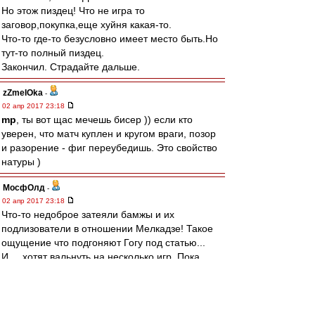
Но этож пиздец! Что не игра то
заговор,покупка,еще хуйня какая-то.
Что-то где-то безусловно имеет место быть.Но
тут-то полный пиздец.
Закончил. Страдайте дальше.
zZmeIOka
-
02 апр 2017 23:18
mp
, ты вот щас мечешь бисер )) если кто
уверен, что матч куплен и кругом враги, позор
и разорение - фиг переубедишь. Это свойство
натуры )
МосфОлд
-
02 апр 2017 23:18
Что-то недоброе затеяли бамжы и их
подлизователи в отношении Мелкадзе! Такое
ощущение что подгоняют Гогу под статью...
И..., хотят вальнуть на несколько игр. Пока
слух, но кто его там знает во что выльется!(((
Редактировалось 02 апр 2017 23:20