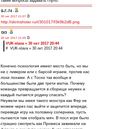
такие вопросы задавать глупо.
Б.Г.-74
-
30 окт 2017 21:07
http://skrinshoter.ru/i/301017/f3k9b2dB.png
Gt3
-
30 окт 2017 21:05
VUK-slava » 30 окт 2017 20:44
# VUK-slava » 30 окт 2017 20:44
Конечно психология имеет место быть, но мы
не с ливером или с барсой играем, против нас
лохи лохами. А с Тосно так вообще в
большинстве были две трети матча. Почему
команда превращается в сборище неумех и
каждый пытается родину спасать?
Неужели мы имея такого монстра как Фер не
можем через пас выйти и зацепится впереди,
переведя игру на половину соперника, пусть
пытаются там отобрать мяч. В посл игре было
страшно смотреть как Промеса зажимали на