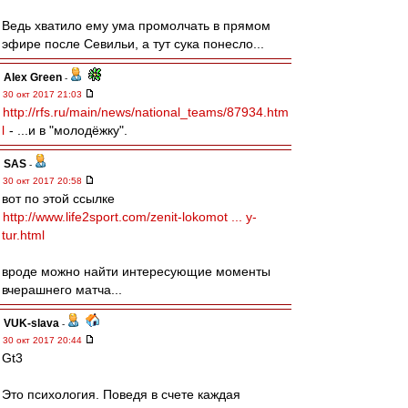
Ведь хватило ему ума промолчать в прямом
эфире после Севильи, а тут сука понесло...
Alex Green
-
30 окт 2017 21:03
http://rfs.ru/main/news/national_teams/87934.htm
l
- ...и в "молодёжку".
SAS
-
30 окт 2017 20:58
вот по этой ссылке
http://www.life2sport.com/zenit-lokomot ... y-
tur.html
вроде можно найти интересующие моменты
вчерашнего матча...
VUK-slava
-
30 окт 2017 20:44
Gt3
Это психология. Поведя в счете каждая