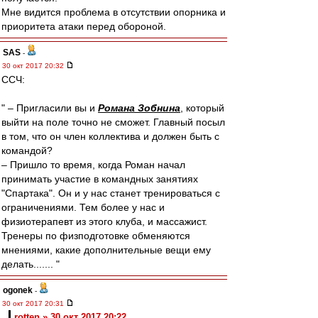
Мне видится проблема в отсутствии опорника и
приоритета атаки перед обороной.
SAS
-
30 окт 2017 20:32
ССЧ:
" – Пригласили вы и
Романа Зобнина
, который
выйти на поле точно не сможет. Главный посыл
в том, что он член коллектива и должен быть с
командой?
– Пришло то время, когда Роман начал
принимать участие в командных занятиях
"Спартака". Он и у нас станет тренироваться с
ограничениями. Тем более у нас и
физиотерапевт из этого клуба, и массажист.
Тренеры по физподготовке обменяются
мнениями, какие дополнительные вещи ему
делать....... "
ogonek
-
30 окт 2017 20:31
rotten » 30 окт 2017 20:22