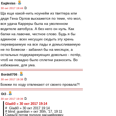
Eaglesias
-
30 окт 2017 19:44
Ща еще какой-нить ноунейм из твиттера или
дядя Гена Орлов выскажется по теме, что мол,
вся удача Карреры была на уволенном
водителе автобуса. А без него он нуль. Как
бапки на лавочке, честное слово. Будь я бы
админом - всех несущих сюдыть эту хрень
перевираемую на все лады и домысливаемую
не по Божески - забанил бы на месяцок, а
остальных подкукарекующих довольно - потёр,
чтоб не повадно было сплетни разносить. Во
избежание, для ума.
Bordo0706
-
30 окт 2017 19:38
Бомжи по ходу отвлекают от своего провала?!
Gt3
-
30 окт 2017 19:36
Gladi0 » 30 окт 2017 19:14
# Gladi0 » 30 окт 2017 19:14
# blind_guardian » окт 30th, '17, 19:11
Скиньте потом полную расшифровку.