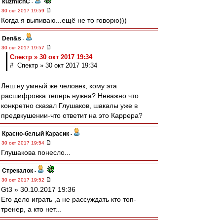
kuzmichC
-
30 окт 2017 19:59
Когда я выпиваю...ещё не то говорю)))
Den&s
-
30 окт 2017 19:57
Спектр » 30 окт 2017 19:34
# Спектр » 30 окт 2017 19:34
Леш ну умный же человек, кому эта
расшифровка теперь нужна? Неважно что
конкретно сказал Глушаков, шакалы уже в
предвкушении-что ответит на это Каррера?
Красно-белый Карасик
-
30 окт 2017 19:54
Глушакова понесло...
Стрекалок
-
30 окт 2017 19:52
Gt3 » 30.10.2017 19:36
Его дело играть ,а не рассуждать кто топ-
тренер, а кто нет...