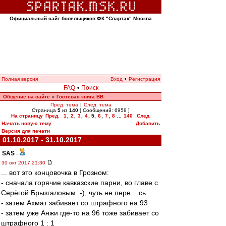
Официальный сайт болельщиков ФК "Спартак" Москва
Полная версия
Вход
•
Регистрация
FAQ
•
Поиск
Общение на сайте
Гостевая книга ВВ
»
Пред. тема
|
След. тема
Страница
5
из
140
[ Сообщений: 6958 ]
На страницу
Пред.
1
,
2
,
3
,
4
,
5
,
6
,
7
,
8
...
140
След.
Начать новую тему
Добавить
Версия для печати
01.10.2017 - 31.10.2017
SAS
-
30 окт 2017 21:30
... вот это концовочка в Грозном:
- сначала горячие кавказские парни, во главе с
Серёгой Брызгаловым :-), чуть не пере....сь
- затем Ахмат забивает со штрафного на 93
- затем уже Анжи где-то на 96 тоже забивает со
штрафного 1 : 1