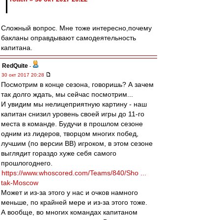
Сложный вопрос. Мне тоже интересно,почему
бакланы оправдывают самодеятельность
капитана.
RedQuite
-
30 окт 2017 20:28
Посмотрим в конце сезона, говоришь? А зачем
так долго ждать, мы сейчас посмотрим...
И увидим мы нелицеприятную картину - наш
капитан снизил уровень своей игры до 11-го
места в команде. Будучи в прошлом сезоне
одним из лидеров, творцом многих побед,
лучшим (по версии ВВ) игроком, в этом сезоне
выглядит гораздо хуже себя самого
прошлогоднего.
https://www.whoscored.com/Teams/840/Sho ...
tak-Moscow
Может и из-за этого у нас и очков намного
меньше, по крайней мере и из-за этого тоже.
А вообще, во многих командах капитаном