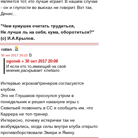
является тот, кто лучше играет. В нашем случае
- он и глупости во вьюхах не говорит. Вот так,
Денис...
"Чем кумушек считать трудиться,
Не лучше ль на себя, кума, оборотиться?"
(с) И.А.Крылов.
rotten
-
30 окт 2017 20:22
ogonek » 30 окт 2017 20:08
И если кто то,имеющий на своё
мнение,раскрывает хлебало
Интервью игроков/тренеров согласуются
клубом.
Это не Глушаков проснулся утром в
понедельник и решил накануне игры с
Севильей позвонить в СС и сообщить им, что
Каррера не топ-тренер.
Интересно, почему истерички так не
возбуждались, когда силы внутри клуба открыто
противоборствовали Эмери и Якину.