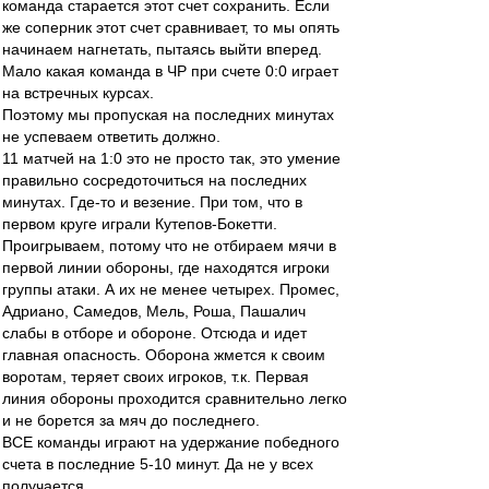
команда старается этот счет сохранить. Если
же соперник этот счет сравнивает, то мы опять
начинаем нагнетать, пытаясь выйти вперед.
Мало какая команда в ЧР при счете 0:0 играет
на встречных курсах.
Поэтому мы пропуская на последних минутах
не успеваем ответить должно.
11 матчей на 1:0 это не просто так, это умение
правильно сосредоточиться на последних
минутах. Где-то и везение. При том, что в
первом круге играли Кутепов-Бокетти.
Проигрываем, потому что не отбираем мячи в
первой линии обороны, где находятся игроки
группы атаки. А их не менее четырех. Промес,
Адриано, Самедов, Мель, Роша, Пашалич
слабы в отборе и обороне. Отсюда и идет
главная опасность. Оборона жмется к своим
воротам, теряет своих игроков, т.к. Первая
линия обороны проходится сравнительно легко
и не борется за мяч до последнего.
ВСЕ команды играют на удержание победного
счета в последние 5-10 минут. Да не у всех
получается.