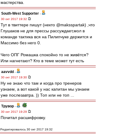
мастерства.
South-West Supporter
-
30 окт 2017 19:32
Тут в твиттере пишут (некто @maksspartak) ,что
Глушаков не для прессы рассуждает,мол в
команде тактика вся на Пилипчуке держится и
Массимо без него 0.
Чего ОПГ Ромашка спокойно то не живётся?
Или нагнетают? Кто в теме может тут есть
aavvdd
-
30 окт 2017 19:30
Ну не знаю что там и когда про тренеров
узнаем, а вот какой у нас капитан мы узнаем
уже послезавтра. )) Топ или не топ ...
Трувор
-
30 окт 2017 19:29
Почитал расшифровку.
Редактировалось 30 окт 2017 19:32