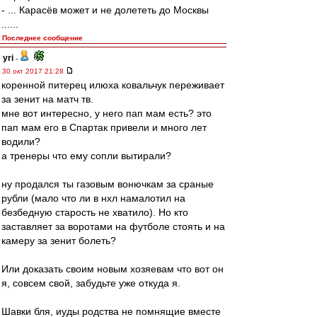
- ... Карасёв может и не долететь до Москвы
......
Последнее сообщение
yri
-
30 окт 2017 21:28
коренной питерец илюха ковальчук переживает
за зенит на матч тв.
мне вот интересно, у него пап мам есть? это
пап мам его в Спартак привели и много лет
водили?
а тренеры что ему сопли вытирали?
ну продался ты газовым вонючкам за сраные
рубли (мало что ли в нхл намалотил на
безбедную старость не хватило). Но кто
заставляет за воротами на футболе стоять и на
камеру за зенит болеть?
Или доказать своим новым хозяевам что вот он
я, совсем свой, забудьте уже откуда я.
Шавки бля, иуды родства не помнящие вместе