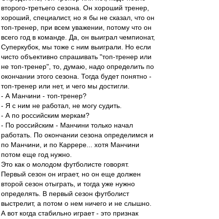
второго-третьего сезона. Он хороший тренер,
хороший, специалист, но я бы не сказал, что он
топ-тренер, при всем уважении, потому что он
всего год в команде. Да, он выиграл чемпионат,
Суперкубок, мы тоже с ним выиграли. Но если
чисто объективно спрашивать "топ-тренер или
не топ-тренер", то, думаю, надо определить по
окончании этого сезона. Тогда будет понятно -
топ-тренер или нет, и чего мы достигли.
- А Манчини - топ-тренер?
- Я с ним не работал, не могу судить.
- А по российским меркам?
- По российским - Манчини только начал
работать. По окончании сезона определимся и
по Манчини, и по Каррере... хотя Манчини
потом еще год нужно.
Это как о молодом футболисте говорят.
Первый сезон он играет, но он еще должен
второй сезон отыграть, и тогда уже нужно
определять. В первый сезон футболист
выстрелит, а потом о нем ничего и не слышно.
А вот когда стабильно играет - это признак