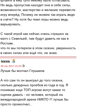
фланге а ему тупо некому было отпасовать.
Но ведь пропустив находят они в себе силы,
возможности, мастерство и желание перевести
игру вперёд. Почему не можем так играть ведя
в счёте? Ну хотя бы темп игры можно ведь
варьировать..
С такой игрой как сейчас очень страшно за
матч с Севильей, там будут давить не как в
Ростове..
что-то мы потеряли в этом сезоне, уверенность
в своих силах или ещё что, не знаю.
NikNik
-
30 окт 2017 21:03
Лучше бы молчал Глушаков.
А что сам то он выиграл до того сезона,
сколько дежурных проебов из года в год. Я
понимаю еще ТОП игроки могут какие то
оценки давать - но человек, который на
международной арене НИКТО !!! лучше бы
просто промолчал...