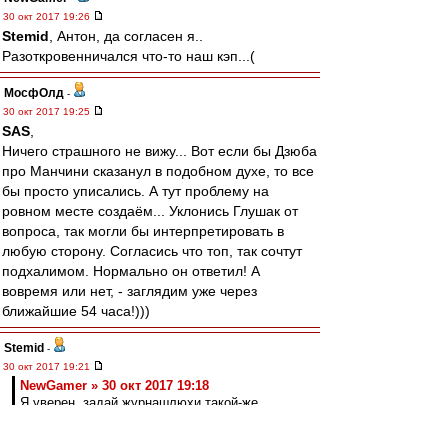
30 окт 2017 19:26
Stemid
, Антон, да согласен я..
Разоткровенничался что-то наш кэп...(
МосфОлд
-
30 окт 2017 19:25
SAS
,
Ничего страшного не вижу... Вот если бы Дзюба
про Манчини сказанул в подобном духе, то все
бы просто уписались. А тут проблему на
ровном месте создаём... Уклонись Глушак от
вопроса, так могли бы интерпретировать в
любую сторону. Согласись что топ, так сочтут
подхалимом. Нормально он ответил! А
вовремя или нет, - заглядим уже через
ближайшие 54 часа!)))
Stemid
-
30 окт 2017 19:21
NewGamer » 30 окт 2017 19:18
Я уверен, задай журнашлюхи такой-же
вопрос Массимо - он бы рассмеялся и точно
не назвал бы себя топом.