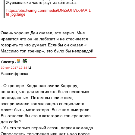
Журнашлюхи часто рвут из контекста.
https://pbs.twimg.com/media/DNZeUHWX4AAf1
9f.jpg:large
Очень хорошо Ден сказал, все верно. Мне
нравится что он не лебезит и не стесняется
говорить то что думает. Еслибы он сказал «
Массимо топ тренер», это было бы неправдой.
Спектр
-
30 окт 2017 19:34
Расшифровка.
- О тренере. Когда назначили Карреру,
понятно, что для многих это было несколько
неожиданным. Потом вы шли с ним,
воспринимали как знающего специалиста,
может быть, мотиватора. Вы с ним выиграли.
Вы отнесли бы его в категорию топ-тренеров
для себя?
- У него только первый сезон, первая команда.
Определять, топ-тренер или нет, надо после