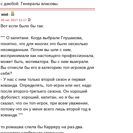
с дзюбой. Генералы власовы.
wod
-
30 окт 2017 21:17
Вот если было бы так:
""" О капитане. Когда выбрали Глушакова,
понятно, что для многих это было несколько
неожиданным. Потом вы шли с ним,
воспринимали как настоящего профессионала,
может быть, мотиватора. Вы с ним выиграли.
Вы отнесли бы его в категорию топ-игроков для
себя?
- У нас с ним только второй сезон и первая
команда. Определять, топ-игрок или нет, надо
после второго-третьего сезона. Он хороший
фуболист, хороший, капитан, но я бы не
сказал, что он топ-игрок, при всем уважении,
потому что он у меня всего лишь второй год в
команде."""
то ромашка слила бы Карреру на раз-два.
массовом одобрении сторонних.