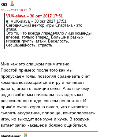
Gt3
-
30 окт 2017 19:28
VUK-slava » 30 окт 2017 17:51
# VUK-slava » 30 окт 2017 17:51
Сегодняшний вектор игры Спартака - это
атака.
Это то, что всегда лпределяло лицо команды:
вперед, только вперед. Больше и разных
игроков группы атаки. Веселость,
бесшабашность, страсть.
Мне каж это слишком примитивно.
Простой пример; после того как мы
пропускаем голы, позволяя сравнивать счёт,
команда возвращается в игру и начинает
давить, играя с позиции силы. А вот почему
ведя в счёте мы начинаем выглядеть как
разрозненное стадо, совсем непонятно. И
причём очень хорошо видео, что пытаются
сыграть аккуратнее, попроще, контролировать
игру, но выходит все хуже и хуже. В воздухе
витает запах какашек и боязно ощибиться.
NewGamer
-