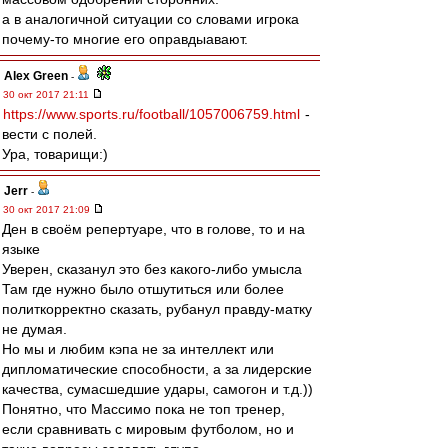
а в аналогичной ситуации со словами игрока
почему-то многие его оправдыавают.
Alex Green
-
30 окт 2017 21:11
https://www.sports.ru/football/1057006759.html
-
вести с полей.
Ура, товарищи:)
Jerr
-
30 окт 2017 21:09
Ден в своём репертуаре, что в голове, то и на
языке
Уверен, сказанул это без какого-либо умысла
Там где нужно было отшутиться или более
политкорректно сказать, рубанул правду-матку
не думая.
Но мы и любим кэпа не за интеллект или
дипломатические способности, а за лидерские
качества, сумасшедшие удары, самогон и т.д.))
Понятно, что Массимо пока не топ тренер,
если сравнивать с мировым футболом, но и