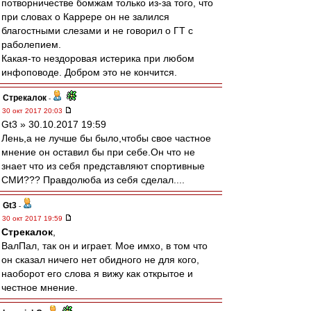
потворничестве бомжам только из-за того, что
при словах о Каррере он не залился
благостными слезами и не говорил о ГТ с
раболепием.
Какая-то нездоровая истерика при любом
инфоповоде. Добром это не кончится.
Стрекалок
-
30 окт 2017 20:03
Gt3 » 30.10.2017 19:59
Лень,а не лучше бы было,чтобы свое частное
мнение он оставил бы при себе.Он что не
знает что из себя представляют спортивные
СМИ??? Правдолюба из себя сделал....
Gt3
-
30 окт 2017 19:59
Стрекалок
,
ВалПал, так он и играет. Мое имхо, в том что
он сказал ничего нет обидного не для кого,
наоборот его слова я вижу как открытое и
честное мнение.