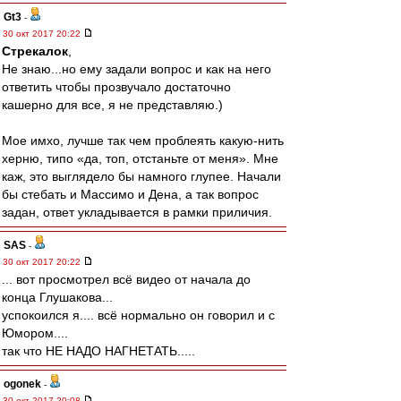
Gt3
-
30 окт 2017 20:22
Стрекалок
,
Не знаю...но ему задали вопрос и как на него
ответить чтобы прозвучало достаточно
кашерно для все, я не представляю.)
Мое имхо, лучше так чем проблеять какую-нить
херню, типо «да, топ, отстаньте от меня». Мне
каж, это выглядело бы намного глупее. Начали
бы стебать и Массимо и Дена, а так вопрос
задан, ответ укладывается в рамки приличия.
SAS
-
30 окт 2017 20:22
... вот просмотрел всё видео от начала до
конца Глушакова...
успокоился я.... всё нормально он говорил и с
Юмором....
так что НЕ НАДО НАГНЕТАТЬ.....
ogonek
-
30 окт 2017 20:08