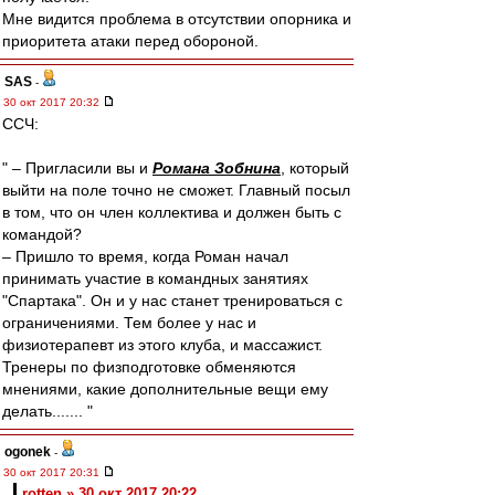
Мне видится проблема в отсутствии опорника и
приоритета атаки перед обороной.
SAS
-
30 окт 2017 20:32
ССЧ:
" – Пригласили вы и
Романа Зобнина
, который
выйти на поле точно не сможет. Главный посыл
в том, что он член коллектива и должен быть с
командой?
– Пришло то время, когда Роман начал
принимать участие в командных занятиях
"Спартака". Он и у нас станет тренироваться с
ограничениями. Тем более у нас и
физиотерапевт из этого клуба, и массажист.
Тренеры по физподготовке обменяются
мнениями, какие дополнительные вещи ему
делать....... "
ogonek
-
30 окт 2017 20:31
rotten » 30 окт 2017 20:22