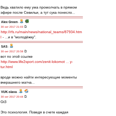
Ведь хватило ему ума промолчать в прямом
эфире после Севильи, а тут сука понесло...
Alex Green
-
30 окт 2017 21:03
http://rfs.ru/main/news/national_teams/87934.htm
l
- ...и в "молодёжку".
SAS
-
30 окт 2017 20:58
вот по этой ссылке
http://www.life2sport.com/zenit-lokomot ... y-
tur.html
вроде можно найти интересующие моменты
вчерашнего матча...
VUK-slava
-
30 окт 2017 20:44
Gt3
Это психология. Поведя в счете каждая