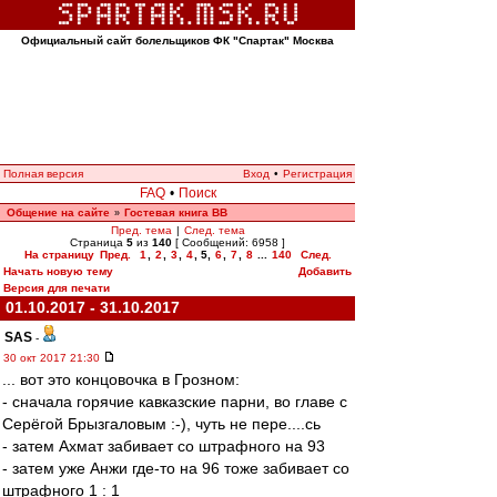
Официальный сайт болельщиков ФК "Спартак" Москва
Полная версия
Вход
•
Регистрация
FAQ
•
Поиск
Общение на сайте
Гостевая книга ВВ
»
Пред. тема
|
След. тема
Страница
5
из
140
[ Сообщений: 6958 ]
На страницу
Пред.
1
,
2
,
3
,
4
,
5
,
6
,
7
,
8
...
140
След.
Начать новую тему
Добавить
Версия для печати
01.10.2017 - 31.10.2017
SAS
-
30 окт 2017 21:30
... вот это концовочка в Грозном:
- сначала горячие кавказские парни, во главе с
Серёгой Брызгаловым :-), чуть не пере....сь
- затем Ахмат забивает со штрафного на 93
- затем уже Анжи где-то на 96 тоже забивает со
штрафного 1 : 1