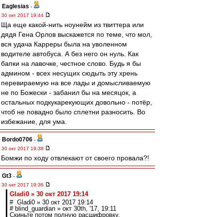
Eaglesias
-
30 окт 2017 19:44
Ща еще какой-нить ноунейм из твиттера или
дядя Гена Орлов выскажется по теме, что мол,
вся удача Карреры была на уволенном
водителе автобуса. А без него он нуль. Как
бапки на лавочке, честное слово. Будь я бы
админом - всех несущих сюдыть эту хрень
перевираемую на все лады и домысливаемую
не по Божески - забанил бы на месяцок, а
остальных подкукарекующих довольно - потёр,
чтоб не повадно было сплетни разносить. Во
избежание, для ума.
Bordo0706
-
30 окт 2017 19:38
Бомжи по ходу отвлекают от своего провала?!
Gt3
-
30 окт 2017 19:36
Gladi0 » 30 окт 2017 19:14
# Gladi0 » 30 окт 2017 19:14
# blind_guardian » окт 30th, '17, 19:11
Скиньте потом полную расшифровку.