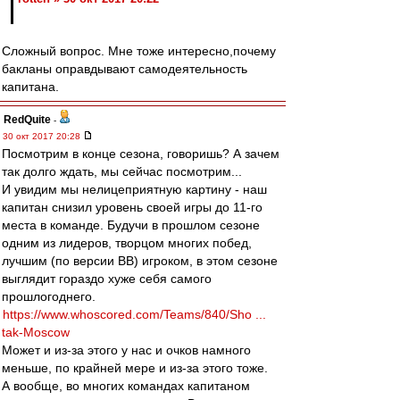
Сложный вопрос. Мне тоже интересно,почему
бакланы оправдывают самодеятельность
капитана.
RedQuite
-
30 окт 2017 20:28
Посмотрим в конце сезона, говоришь? А зачем
так долго ждать, мы сейчас посмотрим...
И увидим мы нелицеприятную картину - наш
капитан снизил уровень своей игры до 11-го
места в команде. Будучи в прошлом сезоне
одним из лидеров, творцом многих побед,
лучшим (по версии ВВ) игроком, в этом сезоне
выглядит гораздо хуже себя самого
прошлогоднего.
https://www.whoscored.com/Teams/840/Sho ...
tak-Moscow
Может и из-за этого у нас и очков намного
меньше, по крайней мере и из-за этого тоже.
А вообще, во многих командах капитаном