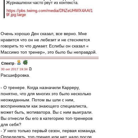
Журнашлюхи часто рвут из контекста.
https://pbs.twimg.com/media/DNZeUHWX4AAf1
9f.jpg:large
Очень хорошо Ден сказал, все верно. Мне
нравится что он не лебезит и не стесняется
говорить то что думает. Еслибы он сказал «
Массимо топ тренер», это было бы неправдой.
Спектр
-
30 окт 2017 19:34
Расшифровка.
- О тренере. Когда назначили Карреру,
понятно, что для многих это было несколько
неожиданным. Потом вы шли с ним,
воспринимали как знающего специалиста,
может быть, мотиватора. Вы с ним выиграли.
Вы отнесли бы его в категорию топ-тренеров
для себя?
- У него только первый сезон, первая команда.
Определять, топ-тренер или нет, надо после