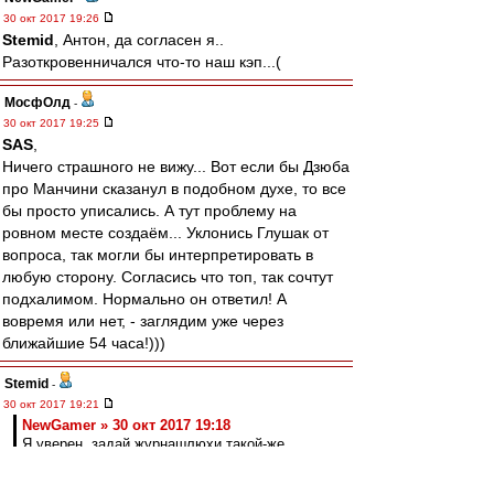
30 окт 2017 19:26
Stemid
, Антон, да согласен я..
Разоткровенничался что-то наш кэп...(
МосфОлд
-
30 окт 2017 19:25
SAS
,
Ничего страшного не вижу... Вот если бы Дзюба
про Манчини сказанул в подобном духе, то все
бы просто уписались. А тут проблему на
ровном месте создаём... Уклонись Глушак от
вопроса, так могли бы интерпретировать в
любую сторону. Согласись что топ, так сочтут
подхалимом. Нормально он ответил! А
вовремя или нет, - заглядим уже через
ближайшие 54 часа!)))
Stemid
-
30 окт 2017 19:21
NewGamer » 30 окт 2017 19:18
Я уверен, задай журнашлюхи такой-же
вопрос Массимо - он бы рассмеялся и точно
не назвал бы себя топом.