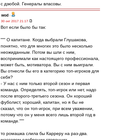
с дзюбой. Генералы власовы.
wod
-
30 окт 2017 21:17
Вот если было бы так:
""" О капитане. Когда выбрали Глушакова,
понятно, что для многих это было несколько
неожиданным. Потом вы шли с ним,
воспринимали как настоящего профессионала,
может быть, мотиватора. Вы с ним выиграли.
Вы отнесли бы его в категорию топ-игроков для
себя?
- У нас с ним только второй сезон и первая
команда. Определять, топ-игрок или нет, надо
после второго-третьего сезона. Он хороший
фуболист, хороший, капитан, но я бы не
сказал, что он топ-игрок, при всем уважении,
потому что он у меня всего лишь второй год в
команде."""
то ромашка слила бы Карреру на раз-два.
массовом одобрении сторонних.