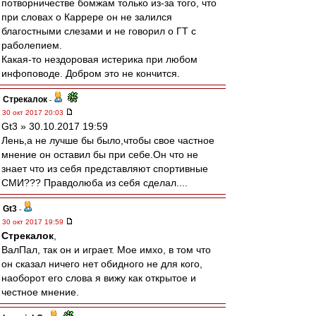
потворничестве бомжам только из-за того, что
при словах о Каррере он не залился
благостными слезами и не говорил о ГТ с
раболепием.
Какая-то нездоровая истерика при любом
инфоповоде. Добром это не кончится.
Стрекалок
-
30 окт 2017 20:03
Gt3 » 30.10.2017 19:59
Лень,а не лучше бы было,чтобы свое частное
мнение он оставил бы при себе.Он что не
знает что из себя представляют спортивные
СМИ??? Правдолюба из себя сделал....
Gt3
-
30 окт 2017 19:59
Стрекалок
,
ВалПал, так он и играет. Мое имхо, в том что
он сказал ничего нет обидного не для кого,
наоборот его слова я вижу как открытое и
честное мнение.