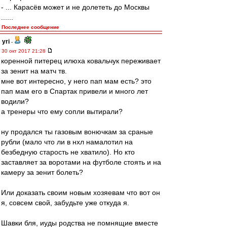
- ... Карасёв может и не долететь до Москвы
......
Последнее сообщение
yri
-
30 окт 2017 21:28
коренной питерец илюха ковальчук переживает
за зенит на матч тв.
мне вот интересно, у него пап мам есть? это
пап мам его в Спартак привели и много лет
водили?
а тренеры что ему сопли вытирали?
ну продался ты газовым вонючкам за сраные
рубли (мало что ли в нхл намалотил на
безбедную старость не хватило). Но кто
заставляет за воротами на футболе стоять и на
камеру за зенит болеть?
Или доказать своим новым хозяевам что вот он
я, совсем свой, забудьте уже откуда я.
Шавки бля, иуды родства не помнящие вместе