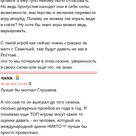
фланге а ему тупо некому было отпасовать.
Но ведь пропустив находят они в себе силы,
возможности, мастерство и желание перевести
игру вперёд. Почему не можем так играть ведя
в счёте? Ну хотя бы темп игры можно ведь
варьировать..
С такой игрой как сейчас очень страшно за
матч с Севильей, там будут давить не как в
Ростове..
что-то мы потеряли в этом сезоне, уверенность
в своих силах или ещё что, не знаю.
NikNik
-
30 окт 2017 21:03
Лучше бы молчал Глушаков.
А что сам то он выиграл до того сезона,
сколько дежурных проебов из года в год. Я
понимаю еще ТОП игроки могут какие то
оценки давать - но человек, который на
международной арене НИКТО !!! лучше бы
просто промолчал...