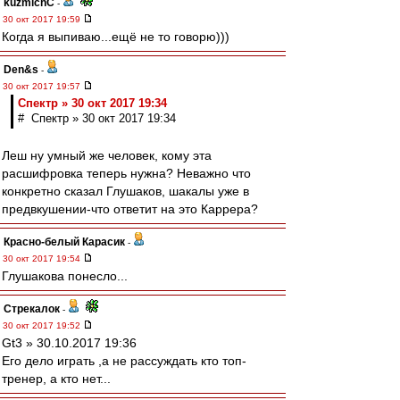
kuzmichC
-
30 окт 2017 19:59
Когда я выпиваю...ещё не то говорю)))
Den&s
-
30 окт 2017 19:57
Спектр » 30 окт 2017 19:34
# Спектр » 30 окт 2017 19:34
Леш ну умный же человек, кому эта
расшифровка теперь нужна? Неважно что
конкретно сказал Глушаков, шакалы уже в
предвкушении-что ответит на это Каррера?
Красно-белый Карасик
-
30 окт 2017 19:54
Глушакова понесло...
Стрекалок
-
30 окт 2017 19:52
Gt3 » 30.10.2017 19:36
Его дело играть ,а не рассуждать кто топ-
тренер, а кто нет...