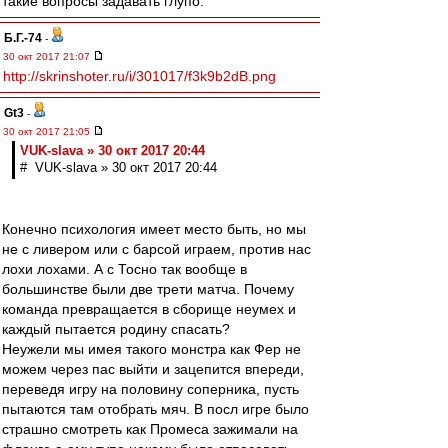
такие вопросы задавать глупо.
Б.Г.-74
-
30 окт 2017 21:07
http://skrinshoter.ru/i/301017/f3k9b2dB.png
Gt3
-
30 окт 2017 21:05
VUK-slava » 30 окт 2017 20:44
# VUK-slava » 30 окт 2017 20:44
Конечно психология имеет место быть, но мы
не с ливером или с барсой играем, против нас
лохи лохами. А с Тосно так вообще в
большинстве были две трети матча. Почему
команда превращается в сборище неумех и
каждый пытается родину спасать?
Неужели мы имея такого монстра как Фер не
можем через пас выйти и зацепится впереди,
переведя игру на половину соперника, пусть
пытаются там отобрать мяч. В посл игре было
страшно смотреть как Промеса зажимали на