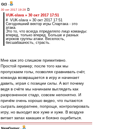
Gt3
-
30 окт 2017 19:28
VUK-slava » 30 окт 2017 17:51
# VUK-slava » 30 окт 2017 17:51
Сегодняшний вектор игры Спартака - это
атака.
Это то, что всегда лпределяло лицо команды:
вперед, только вперед. Больше и разных
игроков группы атаки. Веселость,
бесшабашность, страсть.
Мне каж это слишком примитивно.
Простой пример; после того как мы
пропускаем голы, позволяя сравнивать счёт,
команда возвращается в игру и начинает
давить, играя с позиции силы. А вот почему
ведя в счёте мы начинаем выглядеть как
разрозненное стадо, совсем непонятно. И
причём очень хорошо видео, что пытаются
сыграть аккуратнее, попроще, контролировать
игру, но выходит все хуже и хуже. В воздухе
витает запах какашек и боязно ощибиться.
NewGamer
-