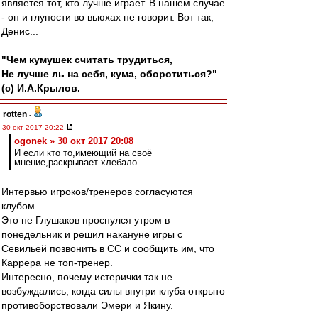
является тот, кто лучше играет. В нашем случае
- он и глупости во вьюхах не говорит. Вот так,
Денис...
"Чем кумушек считать трудиться,
Не лучше ль на себя, кума, оборотиться?"
(с) И.А.Крылов.
rotten
-
30 окт 2017 20:22
ogonek » 30 окт 2017 20:08
И если кто то,имеющий на своё
мнение,раскрывает хлебало
Интервью игроков/тренеров согласуются
клубом.
Это не Глушаков проснулся утром в
понедельник и решил накануне игры с
Севильей позвонить в СС и сообщить им, что
Каррера не топ-тренер.
Интересно, почему истерички так не
возбуждались, когда силы внутри клуба открыто
противоборствовали Эмери и Якину.