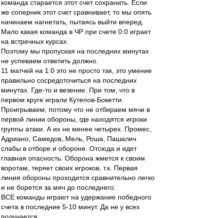
команда старается этот счет сохранить. Если
же соперник этот счет сравнивает, то мы опять
начинаем нагнетать, пытаясь выйти вперед.
Мало какая команда в ЧР при счете 0:0 играет
на встречных курсах.
Поэтому мы пропуская на последних минутах
не успеваем ответить должно.
11 матчей на 1:0 это не просто так, это умение
правильно сосредоточиться на последних
минутах. Где-то и везение. При том, что в
первом круге играли Кутепов-Бокетти.
Проигрываем, потому что не отбираем мячи в
первой линии обороны, где находятся игроки
группы атаки. А их не менее четырех. Промес,
Адриано, Самедов, Мель, Роша, Пашалич
слабы в отборе и обороне. Отсюда и идет
главная опасность. Оборона жмется к своим
воротам, теряет своих игроков, т.к. Первая
линия обороны проходится сравнительно легко
и не борется за мяч до последнего.
ВСЕ команды играют на удержание победного
счета в последние 5-10 минут. Да не у всех
получается.