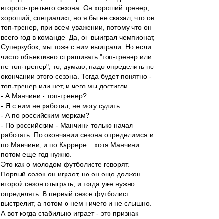
второго-третьего сезона. Он хороший тренер,
хороший, специалист, но я бы не сказал, что он
топ-тренер, при всем уважении, потому что он
всего год в команде. Да, он выиграл чемпионат,
Суперкубок, мы тоже с ним выиграли. Но если
чисто объективно спрашивать "топ-тренер или
не топ-тренер", то, думаю, надо определить по
окончании этого сезона. Тогда будет понятно -
топ-тренер или нет, и чего мы достигли.
- А Манчини - топ-тренер?
- Я с ним не работал, не могу судить.
- А по российским меркам?
- По российским - Манчини только начал
работать. По окончании сезона определимся и
по Манчини, и по Каррере... хотя Манчини
потом еще год нужно.
Это как о молодом футболисте говорят.
Первый сезон он играет, но он еще должен
второй сезон отыграть, и тогда уже нужно
определять. В первый сезон футболист
выстрелит, а потом о нем ничего и не слышно.
А вот когда стабильно играет - это признак