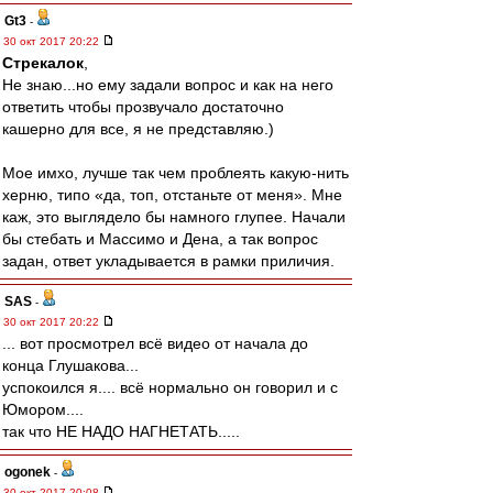
Gt3
-
30 окт 2017 20:22
Стрекалок
,
Не знаю...но ему задали вопрос и как на него
ответить чтобы прозвучало достаточно
кашерно для все, я не представляю.)
Мое имхо, лучше так чем проблеять какую-нить
херню, типо «да, топ, отстаньте от меня». Мне
каж, это выглядело бы намного глупее. Начали
бы стебать и Массимо и Дена, а так вопрос
задан, ответ укладывается в рамки приличия.
SAS
-
30 окт 2017 20:22
... вот просмотрел всё видео от начала до
конца Глушакова...
успокоился я.... всё нормально он говорил и с
Юмором....
так что НЕ НАДО НАГНЕТАТЬ.....
ogonek
-
30 окт 2017 20:08