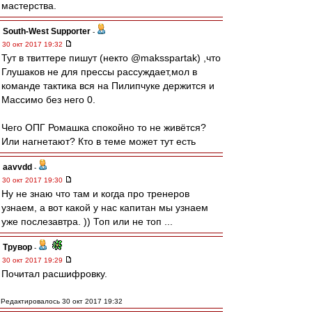
мастерства.
South-West Supporter
-
30 окт 2017 19:32
Тут в твиттере пишут (некто @maksspartak) ,что
Глушаков не для прессы рассуждает,мол в
команде тактика вся на Пилипчуке держится и
Массимо без него 0.
Чего ОПГ Ромашка спокойно то не живётся?
Или нагнетают? Кто в теме может тут есть
aavvdd
-
30 окт 2017 19:30
Ну не знаю что там и когда про тренеров
узнаем, а вот какой у нас капитан мы узнаем
уже послезавтра. )) Топ или не топ ...
Трувор
-
30 окт 2017 19:29
Почитал расшифровку.
Редактировалось 30 окт 2017 19:32