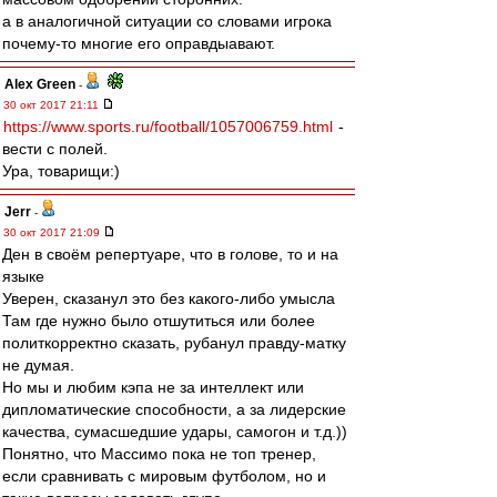
а в аналогичной ситуации со словами игрока
почему-то многие его оправдыавают.
Alex Green
-
30 окт 2017 21:11
https://www.sports.ru/football/1057006759.html
-
вести с полей.
Ура, товарищи:)
Jerr
-
30 окт 2017 21:09
Ден в своём репертуаре, что в голове, то и на
языке
Уверен, сказанул это без какого-либо умысла
Там где нужно было отшутиться или более
политкорректно сказать, рубанул правду-матку
не думая.
Но мы и любим кэпа не за интеллект или
дипломатические способности, а за лидерские
качества, сумасшедшие удары, самогон и т.д.))
Понятно, что Массимо пока не топ тренер,
если сравнивать с мировым футболом, но и