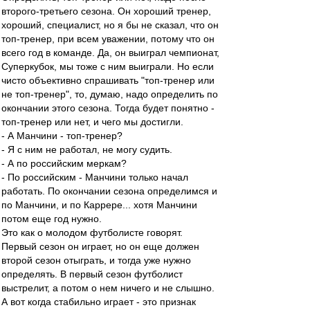
второго-третьего сезона. Он хороший тренер,
хороший, специалист, но я бы не сказал, что он
топ-тренер, при всем уважении, потому что он
всего год в команде. Да, он выиграл чемпионат,
Суперкубок, мы тоже с ним выиграли. Но если
чисто объективно спрашивать "топ-тренер или
не топ-тренер", то, думаю, надо определить по
окончании этого сезона. Тогда будет понятно -
топ-тренер или нет, и чего мы достигли.
- А Манчини - топ-тренер?
- Я с ним не работал, не могу судить.
- А по российским меркам?
- По российским - Манчини только начал
работать. По окончании сезона определимся и
по Манчини, и по Каррере... хотя Манчини
потом еще год нужно.
Это как о молодом футболисте говорят.
Первый сезон он играет, но он еще должен
второй сезон отыграть, и тогда уже нужно
определять. В первый сезон футболист
выстрелит, а потом о нем ничего и не слышно.
А вот когда стабильно играет - это признак