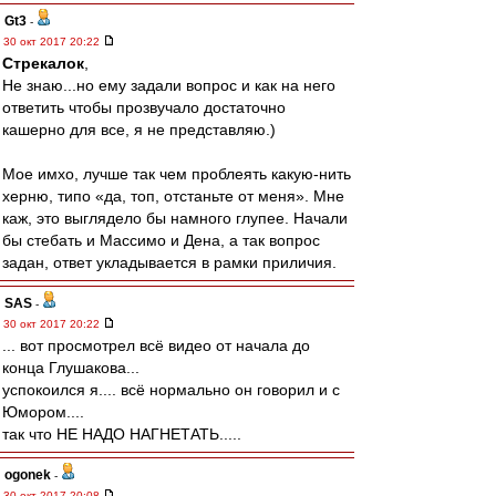
Gt3
-
30 окт 2017 20:22
Стрекалок
,
Не знаю...но ему задали вопрос и как на него
ответить чтобы прозвучало достаточно
кашерно для все, я не представляю.)
Мое имхо, лучше так чем проблеять какую-нить
херню, типо «да, топ, отстаньте от меня». Мне
каж, это выглядело бы намного глупее. Начали
бы стебать и Массимо и Дена, а так вопрос
задан, ответ укладывается в рамки приличия.
SAS
-
30 окт 2017 20:22
... вот просмотрел всё видео от начала до
конца Глушакова...
успокоился я.... всё нормально он говорил и с
Юмором....
так что НЕ НАДО НАГНЕТАТЬ.....
ogonek
-
30 окт 2017 20:08