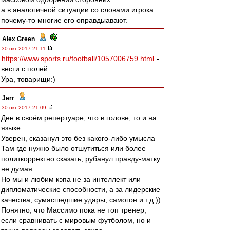
а в аналогичной ситуации со словами игрока
почему-то многие его оправдыавают.
Alex Green
-
30 окт 2017 21:11
https://www.sports.ru/football/1057006759.html
-
вести с полей.
Ура, товарищи:)
Jerr
-
30 окт 2017 21:09
Ден в своём репертуаре, что в голове, то и на
языке
Уверен, сказанул это без какого-либо умысла
Там где нужно было отшутиться или более
политкорректно сказать, рубанул правду-матку
не думая.
Но мы и любим кэпа не за интеллект или
дипломатические способности, а за лидерские
качества, сумасшедшие удары, самогон и т.д.))
Понятно, что Массимо пока не топ тренер,
если сравнивать с мировым футболом, но и