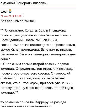
с дзюбой. Генералы власовы.
wod
-
30 окт 2017 21:17
Вот если было бы так:
""" О капитане. Когда выбрали Глушакова,
понятно, что для многих это было несколько
неожиданным. Потом вы шли с ним,
воспринимали как настоящего профессионала,
может быть, мотиватора. Вы с ним выиграли.
Вы отнесли бы его в категорию топ-игроков для
себя?
- У нас с ним только второй сезон и первая
команда. Определять, топ-игрок или нет, надо
после второго-третьего сезона. Он хороший
фуболист, хороший, капитан, но я бы не
сказал, что он топ-игрок, при всем уважении,
потому что он у меня всего лишь второй год в
команде."""
то ромашка слила бы Карреру на раз-два.
массовом одобрении сторонних.