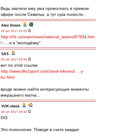
Ведь хватило ему ума промолчать в прямом
эфире после Севильи, а тут сука понесло...
Alex Green
-
30 окт 2017 21:03
http://rfs.ru/main/news/national_teams/87934.htm
l
- ...и в "молодёжку".
SAS
-
30 окт 2017 20:58
вот по этой ссылке
http://www.life2sport.com/zenit-lokomot ... y-
tur.html
вроде можно найти интересующие моменты
вчерашнего матча...
VUK-slava
-
30 окт 2017 20:44
Gt3
Это психология. Поведя в счете каждая