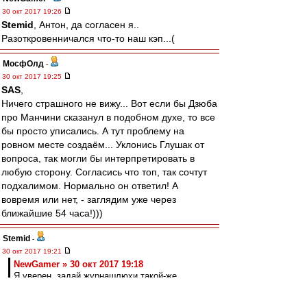
30 окт 2017 19:26
Stemid
, Антон, да согласен я..
Разоткровенничался что-то наш кэп...(
МосфОлд
-
30 окт 2017 19:25
SAS
,
Ничего страшного не вижу... Вот если бы Дзюба
про Манчини сказанул в подобном духе, то все
бы просто уписались. А тут проблему на
ровном месте создаём... Уклонись Глушак от
вопроса, так могли бы интерпретировать в
любую сторону. Согласись что топ, так сочтут
подхалимом. Нормально он ответил! А
вовремя или нет, - заглядим уже через
ближайшие 54 часа!)))
Stemid
-
30 окт 2017 19:21
NewGamer » 30 окт 2017 19:18
Я уверен, задай журнашлюхи такой-же
вопрос Массимо - он бы рассмеялся и точно
не назвал бы себя топом.