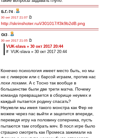
такие вопросы задавать глупо.
Б.Г.-74
-
30 окт 2017 21:07
http://skrinshoter.ru/i/301017/f3k9b2dB.png
Gt3
-
30 окт 2017 21:05
VUK-slava » 30 окт 2017 20:44
# VUK-slava » 30 окт 2017 20:44
Конечно психология имеет место быть, но мы
не с ливером или с барсой играем, против нас
лохи лохами. А с Тосно так вообще в
большинстве были две трети матча. Почему
команда превращается в сборище неумех и
каждый пытается родину спасать?
Неужели мы имея такого монстра как Фер не
можем через пас выйти и зацепится впереди,
переведя игру на половину соперника, пусть
пытаются там отобрать мяч. В посл игре было
страшно смотреть как Промеса зажимали на