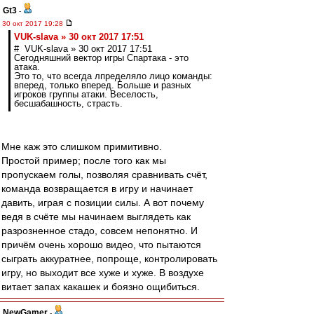
Gt3
-
30 окт 2017 19:28
VUK-slava » 30 окт 2017 17:51
# VUK-slava » 30 окт 2017 17:51
Сегодняшний вектор игры Спартака - это
атака.
Это то, что всегда лпределяло лицо команды:
вперед, только вперед. Больше и разных
игроков группы атаки. Веселость,
бесшабашность, страсть.
Мне каж это слишком примитивно.
Простой пример; после того как мы
пропускаем голы, позволяя сравнивать счёт,
команда возвращается в игру и начинает
давить, играя с позиции силы. А вот почему
ведя в счёте мы начинаем выглядеть как
разрозненное стадо, совсем непонятно. И
причём очень хорошо видео, что пытаются
сыграть аккуратнее, попроще, контролировать
игру, но выходит все хуже и хуже. В воздухе
витает запах какашек и боязно ощибиться.
NewGamer
-