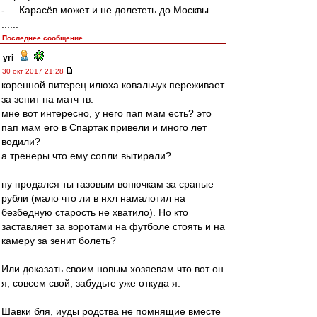
- ... Карасёв может и не долететь до Москвы
......
Последнее сообщение
yri
-
30 окт 2017 21:28
коренной питерец илюха ковальчук переживает
за зенит на матч тв.
мне вот интересно, у него пап мам есть? это
пап мам его в Спартак привели и много лет
водили?
а тренеры что ему сопли вытирали?
ну продался ты газовым вонючкам за сраные
рубли (мало что ли в нхл намалотил на
безбедную старость не хватило). Но кто
заставляет за воротами на футболе стоять и на
камеру за зенит болеть?
Или доказать своим новым хозяевам что вот он
я, совсем свой, забудьте уже откуда я.
Шавки бля, иуды родства не помнящие вместе