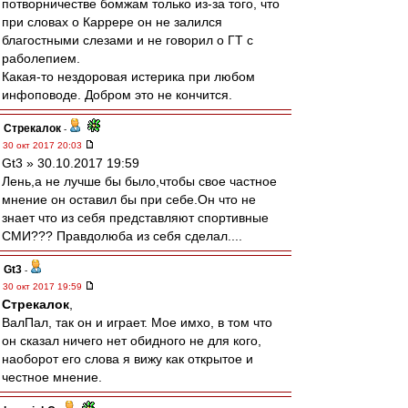
потворничестве бомжам только из-за того, что
при словах о Каррере он не залился
благостными слезами и не говорил о ГТ с
раболепием.
Какая-то нездоровая истерика при любом
инфоповоде. Добром это не кончится.
Стрекалок
-
30 окт 2017 20:03
Gt3 » 30.10.2017 19:59
Лень,а не лучше бы было,чтобы свое частное
мнение он оставил бы при себе.Он что не
знает что из себя представляют спортивные
СМИ??? Правдолюба из себя сделал....
Gt3
-
30 окт 2017 19:59
Стрекалок
,
ВалПал, так он и играет. Мое имхо, в том что
он сказал ничего нет обидного не для кого,
наоборот его слова я вижу как открытое и
честное мнение.