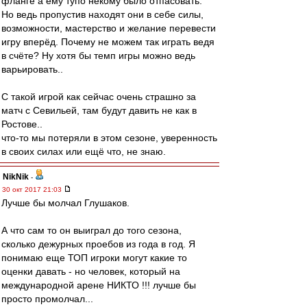
фланге а ему тупо некому было отпасовать.
Но ведь пропустив находят они в себе силы,
возможности, мастерство и желание перевести
игру вперёд. Почему не можем так играть ведя
в счёте? Ну хотя бы темп игры можно ведь
варьировать..
С такой игрой как сейчас очень страшно за
матч с Севильей, там будут давить не как в
Ростове..
что-то мы потеряли в этом сезоне, уверенность
в своих силах или ещё что, не знаю.
NikNik
-
30 окт 2017 21:03
Лучше бы молчал Глушаков.
А что сам то он выиграл до того сезона,
сколько дежурных проебов из года в год. Я
понимаю еще ТОП игроки могут какие то
оценки давать - но человек, который на
международной арене НИКТО !!! лучше бы
просто промолчал...