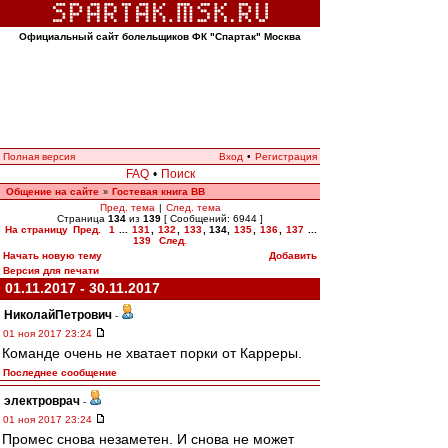
Официальный сайт болельщиков ФК "Спартак" Москва
Полная версия
Вход
•
Регистрация
FAQ
•
Поиск
Общение на сайте
Гостевая книга ВВ
»
Пред. тема
|
След. тема
Страница
134
из
139
[ Сообщений: 6944 ]
На страницу
Пред.
1
...
131
,
132
,
133
,
134
,
135
,
136
,
137
...
139
След.
Начать новую тему
Добавить
Версия для печати
01.11.2017 - 30.11.2017
НиколайПетрович
-
01 ноя 2017 23:24
Команде очень не хватает порки от Карреры.
Последнее сообщение
электроврач
-
01 ноя 2017 23:24
Промес снова незаметен. И снова не может