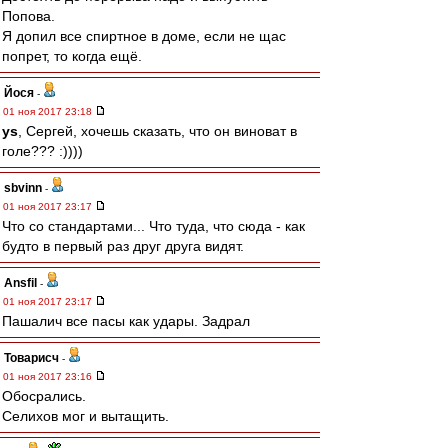
Попова.
Я допил все спиртное в доме, если не щас
попрет, то когда ещё.
Йося
-
01 ноя 2017 23:18
ys
, Сергей, хочешь сказать, что он виноват в
голе??? :))))
sbvinn
-
01 ноя 2017 23:17
Что со стандартами... Что туда, что сюда - как
будто в первый раз друг друга видят.
Ansfil
-
01 ноя 2017 23:17
Пашалич все пасы как удары. Задрал
Товарисч
-
01 ноя 2017 23:16
Обосрались.
Селихов мог и вытащить.