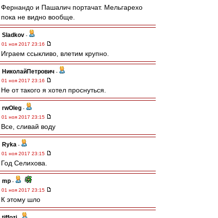
Фернандо и Пашалич портачат. Мельгарехо
пока не видно вообще.
Sladkov
-
01 ноя 2017 23:16
Играем ссыкливо, влетим крупно.
НиколайПетрович
-
01 ноя 2017 23:16
Не от такого я хотел проснуться.
rwOleg
-
01 ноя 2017 23:15
Все, сливай воду
Ryka
-
01 ноя 2017 23:15
Год Селихова.
mp
-
01 ноя 2017 23:15
К этому шло
tiffozi
-