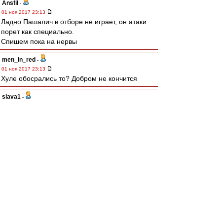
Ansfil
-
01 ноя 2017 23:13
Ладно Пашалич в отборе не играет, он атаки
порет как специально.
Спишем пока на нервы
men_in_red
-
01 ноя 2017 23:13
Хуле обосрались то? Добром не кончится
slava1
-
01 ноя 2017 23:13
Нужно резче идти в отбор Выгрызать мячи.
knn
-
01 ноя 2017 23:13
28 минут, Спартак на поле пока не выходил...
Sharkыч
-
01 ноя 2017 23:11
Что-то пока коленки дрожат у всех кроме
Луиски. Надо побороть страх.
Alex_Mc
-