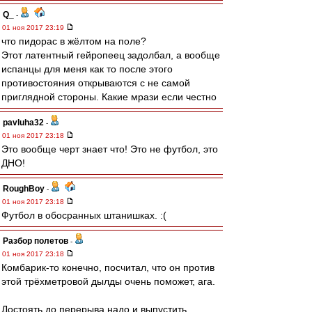
Q_
-
01 ноя 2017 23:19
что пидорас в жёлтом на поле?
Этот латентный гейропеец задолбал, а вообще
испанцы для меня как то после этого
противостояния открываются с не самой
приглядной стороны. Какие мрази если честно
pavluha32
-
01 ноя 2017 23:18
Это вообще черт знает что! Это не футбол, это
ДНО!
RoughBoy
-
01 ноя 2017 23:18
Футбол в обосранных штанишках. :(
Разбор полетов
-
01 ноя 2017 23:18
Комбарик-то конечно, посчитал, что он против
этой трёхметровой дылды очень поможет, ага.
Достоять до перерыва надо и выпустить