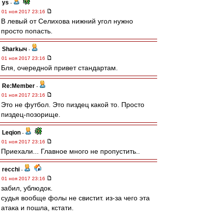
ys
-
01 ноя 2017 23:16
В левый от Селихова нижний угол нужно
просто попасть.
Sharkыч
-
01 ноя 2017 23:16
Бля, очередной привет стандартам.
Re:Member
-
01 ноя 2017 23:16
Это не футбол. Это пиздец какой то. Просто
пиздец-позорище.
Leqion
-
01 ноя 2017 23:16
Приехали... Главное много не пропустить..
recchi
-
01 ноя 2017 23:16
забил, ублюдок.
судья вообще фолы не свистит. из-за чего эта
атака и пошла, кстати.