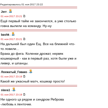
Редактировалось 01 ноя 2017 23:22
Jerr
-
01 ноя 2017 23:21
Ещё первый тайм не закончился, а уже столько
говна вылили на команду. Ну-ну
bashk
-
01 ноя 2017 23:21
На дальней был один Ещ. Все на ближней что-
то ловили...
Брака до фига. Коленки дрожат, нервяк
кошмарный - как в первый раз, хотя были уже и
ливер, и шпанцы.
Лохматый_Говако
-
01 ноя 2017 23:19
Какой же ужасный матч, кошмар просто!
slava1
-
01 ноя 2017 23:19
Ни одного цз рядом и синдром Реброва
-любовь к ленточке.