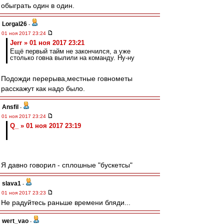
обыграть один в один.
Lorgal26
-
01 ноя 2017 23:24
Jerr » 01 ноя 2017 23:21
Ещё первый тайм не закончился, а уже
столько говна вылили на команду. Ну-ну
Подожди перерыва,местные говнометы
расскажут как надо было.
Ansfil
-
01 ноя 2017 23:24
Q_ » 01 ноя 2017 23:19
Я давно говорил - сплошные "бускетсы"
slava1
-
01 ноя 2017 23:23
Не радуйтесь раньше времени бляди...
wert_vao
-