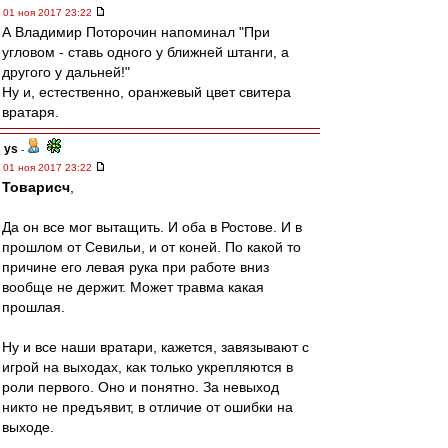
01 ноя 2017 23:22
А Владимир Поторочин напоминал "При
угловом - ставь одного у ближней штанги, а
другого у дальней!"
Ну и, естественно, оранжевый цвет свитера
вратаря.
ys
-
01 ноя 2017 23:22
Товарисч
,
Да он все мог вытащить. И оба в Ростове. И в
прошлом от Севильи, и от коней. По какой то
причине его левая рука при работе вниз
вообще не держит. Может травма какая
прошлая.
Ну и все наши вратари, кажется, завязывают с
игрой на выходах, как только укрепляются в
роли первого. Оно и понятно. За невыход
никто не предъявит, в отличие от ошибки на
выходе.