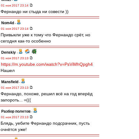
01 ноя 2017 23:14
Фернандо ни стыда ни совести ))
Nom4d
-
01 ноя 2017 23:14
Привыкли уже к тому что Фернандо срёт, но
сегодня как-то особенно
Denskiy
-
01 ноя 2017 23:13
https://m.youtube.com/watch?v=PsViMhQpgh4
Нашел
Mansfield
-
01 ноя 2017 23:13
Фернандо, похоже, решил всё на год вперёд
запороть... =(((
Разбор полетов
-
01 ноя 2017 23:13
Блядь, уебите Фернандо подсрачник, пусть
очнётся уже!