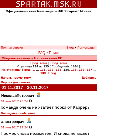
Официальный сайт болельщиков ФК "Спартак" Москва
Полная версия
Вход
•
Регистрация
FAQ
•
Поиск
Общение на сайте
Гостевая книга ВВ
»
Пред. тема
|
След. тема
Страница
134
из
139
[ Сообщений: 6944 ]
На страницу
Пред.
1
...
131
,
132
,
133
,
134
,
135
,
136
,
137
...
139
След.
Начать новую тему
Добавить
Версия для печати
01.11.2017 - 30.11.2017
НиколайПетрович
-
01 ноя 2017 23:24
Команде очень не хватает порки от Карреры.
Последнее сообщение
электроврач
-
01 ноя 2017 23:24
Промес снова незаметен. И снова не может