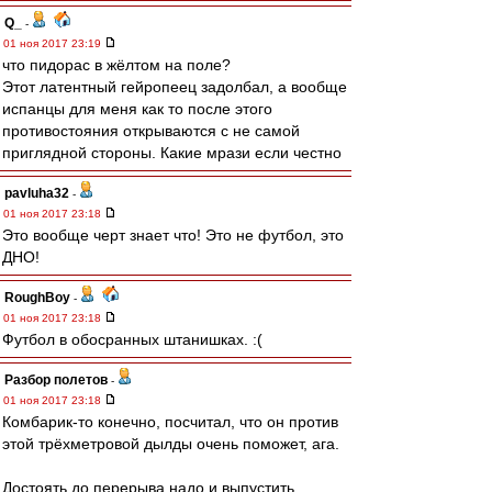
Q_
-
01 ноя 2017 23:19
что пидорас в жёлтом на поле?
Этот латентный гейропеец задолбал, а вообще
испанцы для меня как то после этого
противостояния открываются с не самой
приглядной стороны. Какие мрази если честно
pavluha32
-
01 ноя 2017 23:18
Это вообще черт знает что! Это не футбол, это
ДНО!
RoughBoy
-
01 ноя 2017 23:18
Футбол в обосранных штанишках. :(
Разбор полетов
-
01 ноя 2017 23:18
Комбарик-то конечно, посчитал, что он против
этой трёхметровой дылды очень поможет, ага.
Достоять до перерыва надо и выпустить