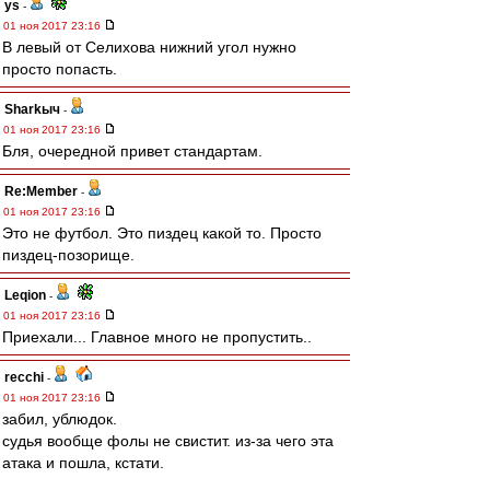
ys
-
01 ноя 2017 23:16
В левый от Селихова нижний угол нужно
просто попасть.
Sharkыч
-
01 ноя 2017 23:16
Бля, очередной привет стандартам.
Re:Member
-
01 ноя 2017 23:16
Это не футбол. Это пиздец какой то. Просто
пиздец-позорище.
Leqion
-
01 ноя 2017 23:16
Приехали... Главное много не пропустить..
recchi
-
01 ноя 2017 23:16
забил, ублюдок.
судья вообще фолы не свистит. из-за чего эта
атака и пошла, кстати.