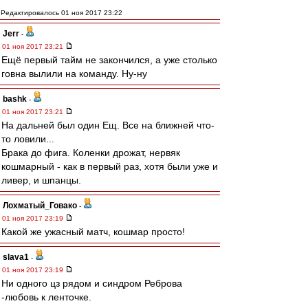
Редактировалось 01 ноя 2017 23:22
Jerr
-
01 ноя 2017 23:21
Ещё первый тайм не закончился, а уже столько
говна вылили на команду. Ну-ну
bashk
-
01 ноя 2017 23:21
На дальней был один Ещ. Все на ближней что-
то ловили...
Брака до фига. Коленки дрожат, нервяк
кошмарный - как в первый раз, хотя были уже и
ливер, и шпанцы.
Лохматый_Говако
-
01 ноя 2017 23:19
Какой же ужасный матч, кошмар просто!
slava1
-
01 ноя 2017 23:19
Ни одного цз рядом и синдром Реброва
-любовь к ленточке.