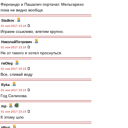
Фернандо и Пашалич портачат. Мельгарехо
пока не видно вообще.
Sladkov
-
01 ноя 2017 23:16
Играем ссыкливо, влетим крупно.
НиколайПетрович
-
01 ноя 2017 23:16
Не от такого я хотел проснуться.
rwOleg
-
01 ноя 2017 23:15
Все, сливай воду
Ryka
-
01 ноя 2017 23:15
Год Селихова.
mp
-
01 ноя 2017 23:15
К этому шло
tiffozi
-