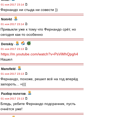
01 ноя 2017 23:14
Фернандо ни стыда ни совести ))
Nom4d
-
01 ноя 2017 23:14
Привыкли уже к тому что Фернандо срёт, но
сегодня как-то особенно
Denskiy
-
01 ноя 2017 23:13
https://m.youtube.com/watch?v=PsViMhQpgh4
Нашел
Mansfield
-
01 ноя 2017 23:13
Фернандо, похоже, решил всё на год вперёд
запороть... =(((
Разбор полетов
-
01 ноя 2017 23:13
Блядь, уебите Фернандо подсрачник, пусть
очнётся уже!