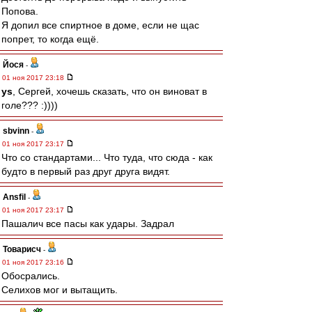
Попова.
Я допил все спиртное в доме, если не щас
попрет, то когда ещё.
Йося
-
01 ноя 2017 23:18
ys
, Сергей, хочешь сказать, что он виноват в
голе??? :))))
sbvinn
-
01 ноя 2017 23:17
Что со стандартами... Что туда, что сюда - как
будто в первый раз друг друга видят.
Ansfil
-
01 ноя 2017 23:17
Пашалич все пасы как удары. Задрал
Товарисч
-
01 ноя 2017 23:16
Обосрались.
Селихов мог и вытащить.