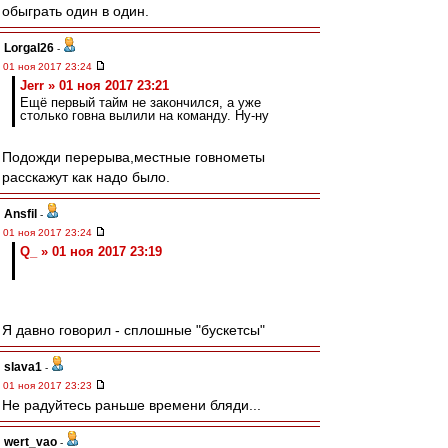
обыграть один в один.
Lorgal26
-
01 ноя 2017 23:24
Jerr » 01 ноя 2017 23:21
Ещё первый тайм не закончился, а уже
столько говна вылили на команду. Ну-ну
Подожди перерыва,местные говнометы
расскажут как надо было.
Ansfil
-
01 ноя 2017 23:24
Q_ » 01 ноя 2017 23:19
Я давно говорил - сплошные "бускетсы"
slava1
-
01 ноя 2017 23:23
Не радуйтесь раньше времени бляди...
wert_vao
-