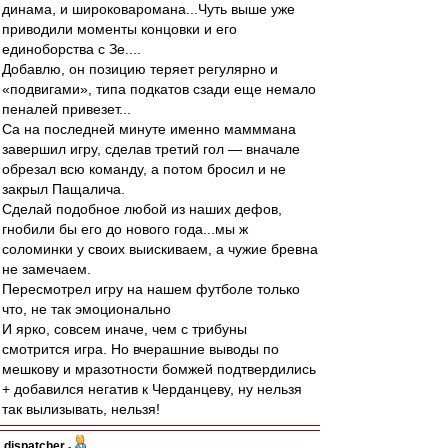
динама, и широковаромана...Чуть выше уже
приводили моменты концовки и его
единоборства с Зе....
Добавлю, он позицию теряет регулярно и
«подвигами», типа подкатов сзади еще немало
пеналей привезет...
Са на последней минуте именно мамммана
завершил игру, сделав третий гол — вначале
обрезал всю команду, а потом бросил и не
закрыл Пащалича.
Сделай подобное любой из наших дефов,
гнобили бы его до нового года...мы ж
соломинки у своих выискиваем, а чужие бревна
не замечаем.
Пересмотрел игру на нашем футболе только
что, не так эмоционально
И ярко, совсем иначе, чем с трибуны
смотрится игра. Но вчерашние выводы по
мешкову и мразотности бомжей подтвердились
+ добавился негатив к Черданцеву, ну нельзя
так вылизывать, нельзя!
dispatcher
-