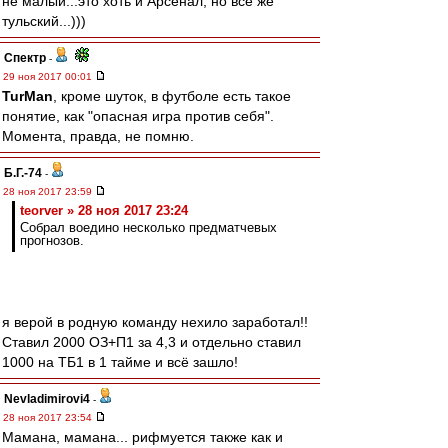
не малый...это хоть и Арсенал, но все же
тульский...)))
Спектр
-
29 ноя 2017 00:01
TurMan
, кроме шуток, в футболе есть такое
понятие, как "опасная игра против себя".
Момента, правда, не помню.
Б.Г.-74
-
28 ноя 2017 23:59
teorver » 28 ноя 2017 23:24
Собрал воедино несколько предматчевых
прогнозов.
я верой в родную команду нехило заработал!!
Ставил 2000 ОЗ+П1 за 4,3 и отдельно ставил
1000 на ТБ1 в 1 тайме и всё зашло!
Nevladimirovi4
-
28 ноя 2017 23:54
Мамана, мамана... рифмуется также как и