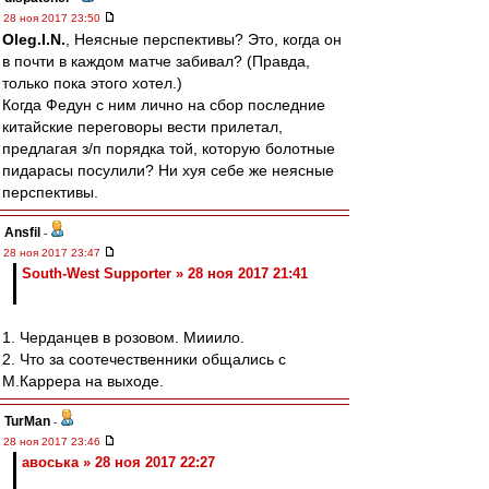
28 ноя 2017 23:50
Oleg.I.N.
, Неясные перспективы? Это, когда он
в почти в каждом матче забивал? (Правда,
только пока этого хотел.)
Когда Федун с ним лично на сбор последние
китайские переговоры вести прилетал,
предлагая з/п порядка той, которую болотные
пидарасы посулили? Ни хуя себе же неясные
перспективы.
Ansfil
-
28 ноя 2017 23:47
South-West Supporter » 28 ноя 2017 21:41
1. Черданцев в розовом. Мииило.
2. Что за соотечественники общались с
М.Каррера на выходе.
TurMan
-
28 ноя 2017 23:46
авоська » 28 ноя 2017 22:27