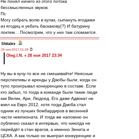
Не понял ничего из этого потока
бессмысленных звуков.
Пс
Могу собрать волю в кулак, сыпануть ягодами
из ягодиц и уебать баскакову(?) И батурину
локтем... Посмотрим, что у них там сломается.
Shitalex
-
29 ноя 2017 01:28
Oleg.I.N. » 28 ноя 2017 23:34
Ну вы в кучу-то все не смешивайте! Неясные
перспективы и аренды у Дзюбы были, когда он
тупо проигрывал конкуренцию в составе. Если
кто забыл, то тогда в команде были такие люди
как Велик, Ари, Людоед. Его даже Адвокат не
взял на Евро 2012, хотя тогда Дзюба стал
одним из лучших бомбардиров в весенней
части чемпионата. И тогда же напомню он
публично сказал в интервью, что никогда не
перейдёт в стан врагов, а именно Зенита и
ЦСКА. А как только он выиграл конкуренцию и