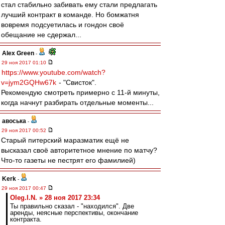
стал стабильно забивать ему стали предлагать
лучший контракт в команде. Но бомжатня
вовремя подсуетилась и гондон своё
обещание не сдержал...
Alex Green
-
29 ноя 2017 01:10
https://www.youtube.com/watch?
v=jym2GQHw67k
- "Свисток".
Рекомендую смотреть примерно с 11-й минуты,
когда начнут разбирать отдельные моменты...
авоська
-
29 ноя 2017 00:52
Старый питерский маразматик ещё не
высказал своё авторитетное мнение по матчу?
Что-то газеты не пестрят его фамилией)
Kerk
-
29 ноя 2017 00:47
Oleg.I.N. » 28 ноя 2017 23:34
Ты правильно сказал - "находился". Две
аренды, неясные перспективы, окончание
контракта.