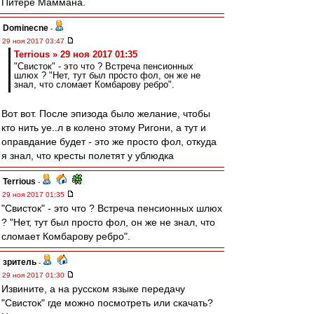
Питере Маммана.
Dominecne
-
29 ноя 2017 03:47
Terrious » 29 ноя 2017 01:35
"Свисток" - это что ? Встреча пенсионных
шлюх ? "Нет, тут был просто фол, он же не
знал, что сломает Комбарову ребро".
Вот вот. После эпизода было желание, чтобы
кто нить уе..л в колено этому Ригони, а тут и
оправдание будет - это же просто фол, откуда
я знал, что кресты полетят у ублюдка
Terrious
-
29 ноя 2017 01:35
"Свисток" - это что ? Встреча пенсионных шлюх
? "Нет, тут был просто фол, он же не знал, что
сломает Комбарову ребро".
зpитель
-
29 ноя 2017 01:30
Извините, а на русском языке передачу
"Свисток" где можно посмотреть или скачать?