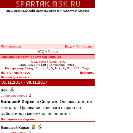
Официальный сайт болельщиков ФК "Спартак" Москва
Полная версия
Вход
•
Регистрация
FAQ
•
Поиск
Общение на сайте
Гостевая книга ВВ
»
Пред. тема
|
След. тема
Страница
6
из
139
[ Сообщений: 6944 ]
На страницу
Пред.
1
...
3
,
4
,
5
,
6
,
7
,
8
,
9
...
139
След.
Начать новую тему
Добавить
Версия для печати
01.11.2017 - 30.11.2017
agk
-
29 ноя 2017 09:24
Большой Хорхе
, в Спартаке Онопко стал тем,
кем стал. Целование конявого шарфа его
выбор, и для многих он не понятен.
Последнее сообщение
Большой Хорхе
-