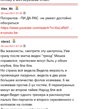
Alex_Mc
-
29 ноя 2017 07:45
Погорелов - ПИ ДА РАС. не умеют достойно
обосраться
https://www.youtube.com/watch?v=XsLsRdY ...
e=youtu.be
slava1
-
29 ноя 2017 07:10
Вы мазохисты, смотрите эту шелупонь.Уже
сразу после матча виден "тренд" Мешок
справился, претензии могут быть у обоих
клубов, бла бла бла.
Но страна всё видела.Видела мерзость и
провокации лазурных, видела в два раза
большее количество фолов хозяевам, 6 жк
хозяевам против 2-ух гостям, 8 переигранных
минут во втором тайме.Народ бля всё
видит.Видит одного тренера в распахнутом
пальто без перчаток и второго скукоженного с
колпаком на голове.