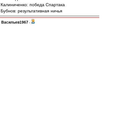
Калиниченко: победа Спартака
Бубнов: результативная ничья
Васильев1967
-
28 ноя 2017 23:17
Новенький
,
blind_guardian
,
Так это гораздо раньше было, в 2005-м.
А с Томью вот что-то недавно совсем, как
будто.
blind_guardian
-
28 ноя 2017 23:12
Погатец. И не Томи а Шинника.
Ansfil
-
28 ноя 2017 23:08
teorver » 28 ноя 2017 21:37
82-я минута. МаНаМаНа (ту-ту-труу) пихается
с Зе, зарабатывает ему ЖК и себе
апплодисменты за актерское мастерство. При
этом успевает сунуть Зе кулачком.