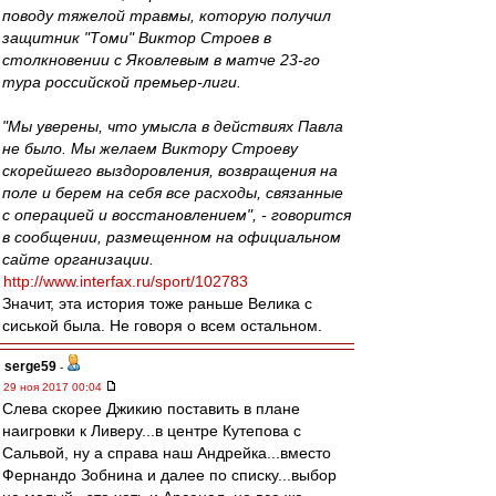
поводу тяжелой травмы, которую получил
защитник "Томи" Виктор Строев в
столкновении с Яковлевым в матче 23-го
тура российской премьер-лиги.
"Мы уверены, что умысла в действиях Павла
не было. Мы желаем Виктору Строеву
скорейшего выздоровления, возвращения на
поле и берем на себя все расходы, связанные
с операцией и восстановлением", - говорится
в сообщении, размещенном на официальном
сайте организации.
http://www.interfax.ru/sport/102783
Значит, эта история тоже раньше Велика с
сиськой была. Не говоря о всем остальном.
serge59
-
29 ноя 2017 00:04
Слева скорее Джикию поставить в плане
наигровки к Ливеру...в центре Кутепова с
Сальвой, ну а справа наш Андрейка...вместо
Фернандо Зобнина и далее по списку...выбор