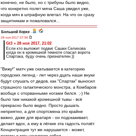
конечно, не было, но с трибуны было видно,
что конкретно полет мяча Саша увидел уже,
когда мяч в штрафную влетал. На что он сразу
защитникам и пожаловался...
Большой Хорхе
-
29 ноя 2017 07:58
Gt3 » 28 ноя 2017, 21:02
Если кто выложит подвиг Сашки Селихова
когда он в кромешной темноте спасал ворота
Спартака, буду очень признателен.))
"Вижу!" матч уже скатывается в категорию
городских легенд - лет через дцать наши внуки
будут слушать от дедов, как "Спартак" выносил
страшного галактического монстра, а Комбаров
вообще с оторванными ногами бился. ;-) Не
было там никакой кромешной тьмы - всё
прекрасно было видно. Просто дышать
неприятно, а для спортсмена это крайне
важно, даже для вратаря - он подскакивает,
делает вдох, а ему в лёгкие эта гадость ползёт.
Концентрация тут же нарушается - может,
потому и мяч неуклюже отбил.