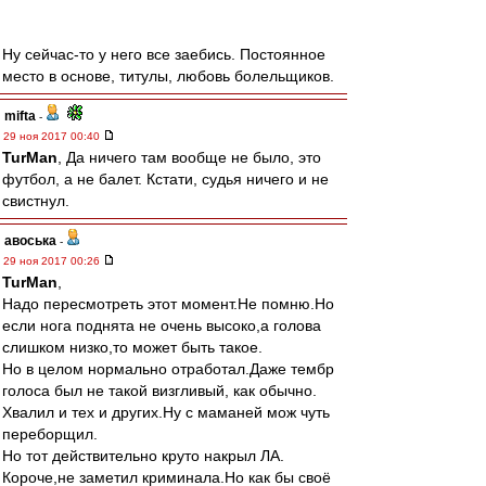
Ну сейчас-то у него все заебись. Постоянное
место в основе, титулы, любовь болельщиков.
mifta
-
29 ноя 2017 00:40
TurMan
, Да ничего там вообще не было, это
футбол, а не балет. Кстати, судья ничего и не
свистнул.
авоська
-
29 ноя 2017 00:26
TurMan
,
Надо пересмотреть этот момент.Не помню.Но
если нога поднята не очень высоко,а голова
слишком низко,то может быть такое.
Но в целом нормально отработал.Даже тембр
голоса был не такой визгливый, как обычно.
Хвалил и тех и других.Ну с маманей мож чуть
переборщил.
Но тот действительно круто накрыл ЛА.
Короче,не заметил криминала.Но как бы своё