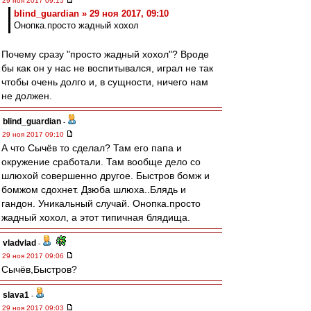
29 ноя 2017 09:15
blind_guardian » 29 ноя 2017, 09:10
Онопка.просто жадный хохол
Почему сразу "просто жадный хохол"? Вроде
бы как он у нас не воспитывался, играл не так
чтобы очень долго и, в сущности, ничего нам
не должен.
blind_guardian
-
29 ноя 2017 09:10
А что Сычёв то сделал? Там его папа и
окружение сработали. Там вообще дело со
шлюхой совершенно другое. Быстров бомж и
бомжом сдохнет. Дзюба шлюха..Блядь и
гандон. Уникальный случай. Онопка.просто
жадный хохол, а этот типичная блядища.
vladvlad
-
29 ноя 2017 09:06
Сычёв,Быстров?
slava1
-
29 ноя 2017 09:03