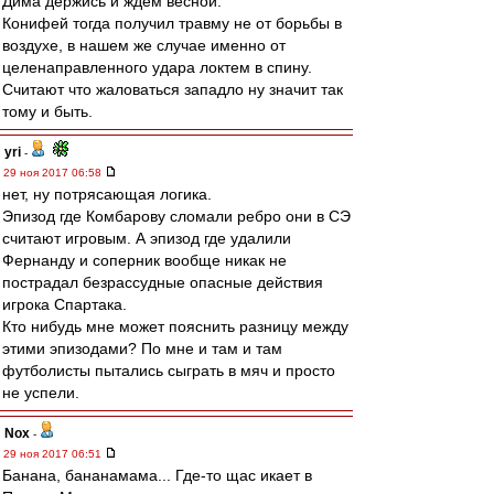
Дима держись и ждём весной.
Конифей тогда получил травму не от борьбы в
воздухе, в нашем же случае именно от
целенаправленного удара локтем в спину.
Cчитают что жаловаться западло ну значит так
тому и быть.
yri
-
29 ноя 2017 06:58
нет, ну потрясающая логика.
Эпизод где Комбарову сломали ребро они в СЭ
считают игровым. А эпизод где удалили
Фернанду и соперник вообще никак не
пострадал безрассудные опасные действия
игрока Спартака.
Кто нибудь мне может пояснить разницу между
этими эпизодами? По мне и там и там
футболисты пытались сыграть в мяч и просто
не успели.
Nox
-
29 ноя 2017 06:51
Банана, бананамама... Где-то щас икает в