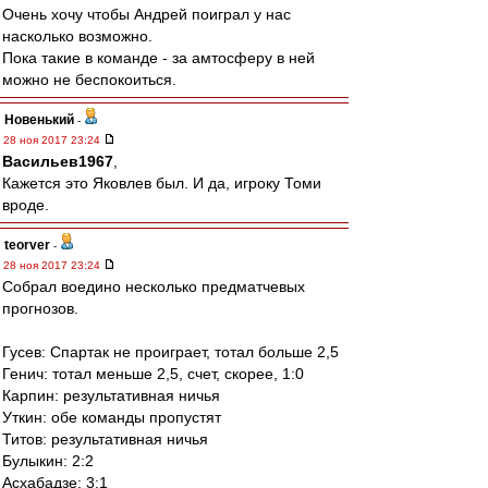
Очень хочу чтобы Андрей поиграл у нас
насколько возможно.
Пока такие в команде - за амтосферу в ней
можно не беспокоиться.
Новенький
-
28 ноя 2017 23:24
Васильев1967
,
Кажется это Яковлев был. И да, игроку Томи
вроде.
teorver
-
28 ноя 2017 23:24
Собрал воедино несколько предматчевых
прогнозов.
Гусев: Спартак не проиграет, тотал больше 2,5
Генич: тотал меньше 2,5, счет, скорее, 1:0
Карпин: результативная ничья
Уткин: обе команды пропустят
Титов: результативная ничья
Булыкин: 2:2
Асхабадзе: 3:1