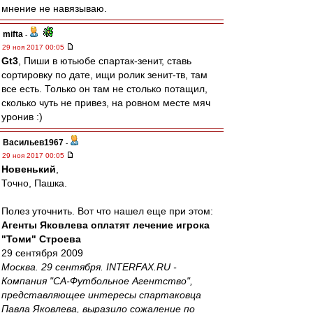
мнение не навязываю.
mifta
-
29 ноя 2017 00:05
Gt3
, Пиши в ютьюбе спартак-зенит, ставь
сортировку по дате, ищи ролик зенит-тв, там
все есть. Только он там не столько потащил,
сколько чуть не привез, на ровном месте мяч
уронив :)
Васильев1967
-
29 ноя 2017 00:05
Новенький
,
Точно, Пашка.
Полез уточнить. Вот что нашел еще при этом:
Агенты Яковлева оплатят лечение игрока
"Томи" Строева
29 сентября 2009
Москва. 29 сентября. INTERFAX.RU -
Компания "СА-Футбольное Агентство",
представляющее интересы спартаковца
Павла Яковлева, выразило сожаление по