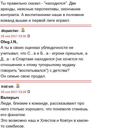
Ты правильно сказал - "находился". Две
аренды, неясные перспективы, окончание
контракта. А воспитанники наши в половине
команд вышки и первой лиги играют.
dispatcher
-
28 ноя 2017 23:30
Oleg.I.N.
,
А ты в своих оценках ублюдочности не
учитывал, что С...в и Б...в - игроки пришлые, а
Д...а - в Спартаке находился (не хочется по
отношению к этому тупорылому мудаку
говорить "воспитывался") с детства?
Он семью свою продал.
irod sm
-
28 ноя 2017 23:28
Валерыч
Люди, близкие к команде, рассказывают про
него столько хорошего, что поневоле станешь
его фанатом.
Это возможно наш и Хлестов и Ковтун в каком-
то симбиозе.