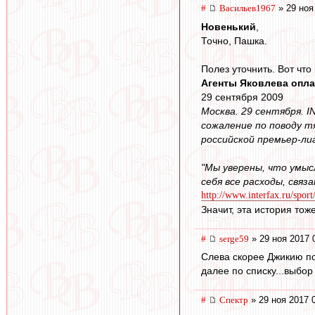
#
Васильев1967
» 29 ноя
Новенький
,
Точно, Пашка.
Полез уточнить. Вот чт
Агенты Яковлева опла
29 сентября 2009
Москва. 29 сентября. 
сожаление по поводу т
российской премьер-ли
"Мы уверены, что умыс
себя все расходы, свя
http://www.interfax.ru/spor
Значит, эта история тож
#
serge59
» 29 ноя 2017 
Слева скорее Джикию по
далее по списку...выбор 
#
Спектр
» 29 ноя 2017 