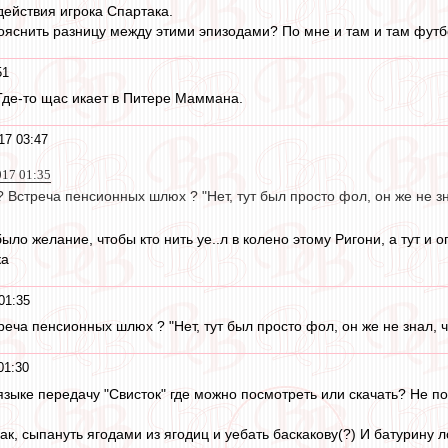
ействия игрока Спартака.
ояснить разницу между этими эпизодами? По мне и там и там футбо
51
Где-то щас икает в Питере Маммана.
17 03:47
017 01:35
о ? Встреча пенсионных шлюх ? "Нет, тут был просто фол, он же не 
было желание, чтобы кто нить уе..л в колено этому Ригони, а тут и о
ка
01:35
стреча пенсионных шлюх ? "Нет, тут был просто фол, он же не знал,
01:30
языке передачу "Свисток" где можно посмотреть или скачать? Не по
ак, сыпануть ягодами из ягодиц и уебать баскакову(?) И батурину л