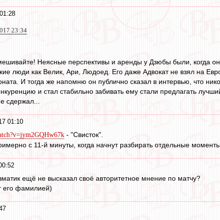
01:28
2017 23:34
смешивайте! Неясные перспективы и аренды у Дзюбы были, когда он
кие люди как Велик, Ари, Людоед. Его даже Адвокат не взял на Ев
ната. И тогда же напомню он публично сказал в интервью, что нико
конкуренцию и стал стабильно забивать ему стали предлагать лучши
е сдержал...
17 01:10
- "Свисток".
/watch?v=jym2GQHw67k
имерно с 11-й минуты, когда начнут разбирать отдельные моменты.
00:52
матик ещё не высказал своё авторитетное мнение по матчу?
ят его фамилией)
47