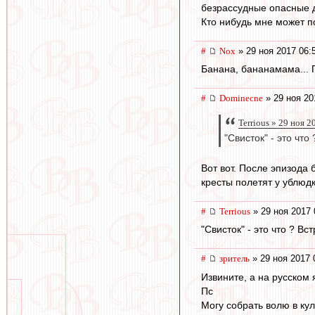
безрассудные опасные д
Кто нибудь мне может п
#
Nox
» 29 ноя 2017 06:
Банана, бананамама... 
#
Dominecne
» 29 ноя 20
Terrious » 29 ноя 2
"Свисток" - это чт
Вот вот. После эпизода 
кресты полетят у ублюд
#
Terrious
» 29 ноя 2017 
"Свисток" - это что ? В
#
зpитель
» 29 ноя 2017 
Извините, а на русском 
Пс
Могу собрать волю в кул