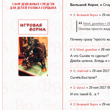
СБОР ДЕНЕЖНЫХ СРЕДСТВ
Большой Хорхе
, в Сп
ДЛЯ ДЕТЕЙ ТОЛИКА ГЕРЦЫНА
#
Большой Хорхе
» 29 но
blind_guardian » 2
Онопка.просто жад
Почему сразу "просто жа
#
blind_guardian
» 29 ноя
А что Сычёв то сделал?
Дзюба шлюха..Блядь и г
#
vladvlad
» 29 ноя 2017
Сычёв,Быстров?
#
slava1
» 29 ноя 2017 0
И кто такой Б...в ?
#
Большой Хорхе
» 29 но