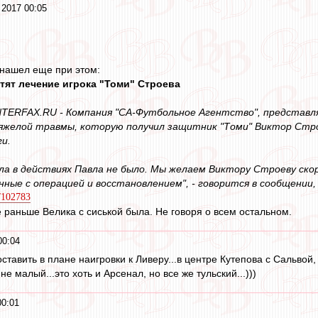
 2017 00:05
о нашел еще при этом:
тят лечение игрока "Томи" Строева
INTERFAX.RU - Компания "СА-Футбольное Агентство", представ
яжелой травмы, которую получил защитник "Томи" Виктор Стро
ги.
ла в действиях Павла не было. Мы желаем Виктору Строеву скор
занные с операцией и восстановлением", - говорится в сообщени
t/102783
е раньше Велика с сиськой была. Не говоря о всем остальном.
00:04
ставить в плане наигровки к Ливеру...в центре Кутепова с Сальвой
не малый...это хоть и Арсенал, но все же тульский...)))
00:01