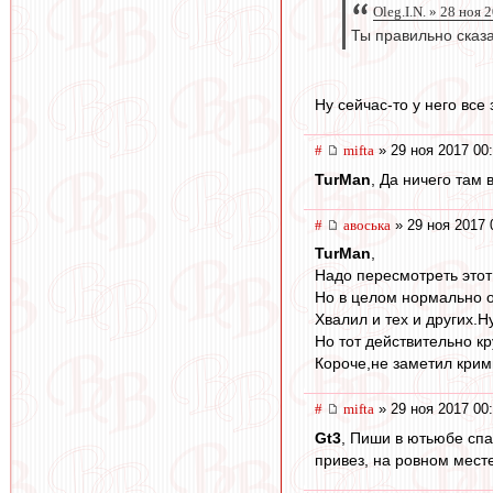
Oleg.I.N. » 28 ноя 
Ты правильно сказа
Ну сейчас-то у него все
#
mifta
» 29 ноя 2017 00
TurMan
, Да ничего там 
#
авоська
» 29 ноя 2017 
TurMan
,
Надо пересмотреть этот
Но в целом нормально о
Хвалил и тех и других.
Но тот действительно кр
Короче,не заметил крим
#
mifta
» 29 ноя 2017 00
Gt3
, Пиши в ютьюбе спар
привез, на ровном месте