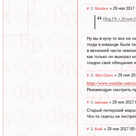
#
Shitalex
» 29 ноя 2017 
Oleg.I.N. » 28 ноя 
Ну вы в кучу-то все не 
тогда в команде были та
в весенней части чемпио
как только он выиграл 
гондон своё обещание н
#
Alex Green
» 29 ноя 20
https://www.youtube.com
Рекомендую смотреть пр
#
авоська
» 29 ноя 2017 
Старый питерский мараз
Что-то газеты не пестр
#
Kerk
» 29 ноя 2017 00: