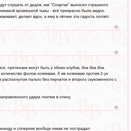
удут слушать от дедов, как "Спартак" выносил страшного
 никакой кромешной тьмы - всё прекрасно было видно.
кивает, делает вдох, а ему в лёгкие эта гадость ползёт.
я, претензии могут быть у обоих клубов, бла бла бла.
 количество фолов хозяевам, 6 жк хозяевам против 2-ух
 распахнутом пальто без перчаток и второго скукоженного с
направленного удара локтем в спину.
рнанду и соперник вообще никак не пострадал