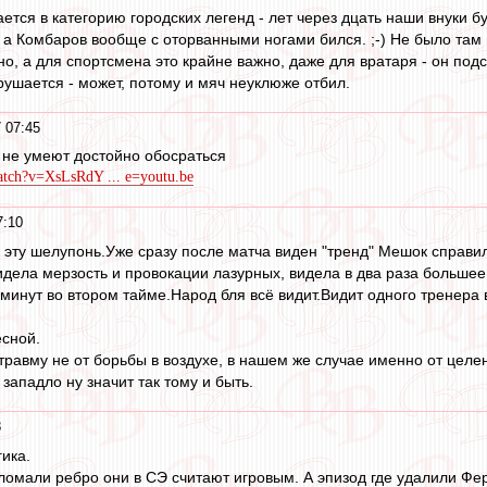
ается в категорию городских легенд - лет через дцать наши внуки б
, а Комбаров вообще с оторванными ногами бился. ;-) Не было там
, а для спортсмена это крайне важно, даже для вратаря - он подска
рушается - может, потому и мяч неуклюже отбил.
 07:45
 не умеют достойно обосраться
atch?v=XsLsRdY ... e=youtu.be
7:10
эту шелупонь.Уже сразу после матча виден "тренд" Мешок справилс
идела мерзость и провокации лазурных, видела в два раза большее
минут во втором тайме.Народ бля всё видит.Видит одного тренера в
есной.
травму не от борьбы в воздухе, в нашем же случае именно от целе
западло ну значит так тому и быть.
8
ика.
ломали ребро они в СЭ считают игровым. А эпизод где удалили Фе