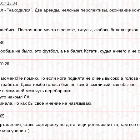
2017 23:34
л - "находился". Две аренды, неясные перспективы, окончание кон
 заебись. Постоянное место в основе, титулы, любовь болельщиков.
:40
вообще не было, это футбол, а не балет. Кстати, судья ничего и не 
00:26
 момент.Не помню.Но если нога поднята не очень высоко,а голова 
тработал.Даже тембр голоса был не такой визгливый, как обычно.
Ну с маманей мож чуть переборщил.
уто накрыл ЛА.
инала.Но как бы своё мнение не навязываю.
:05
так-зенит, ставь сортировку по дате, ищи ролик зенит-тв, там все е
 мяч уронив :)