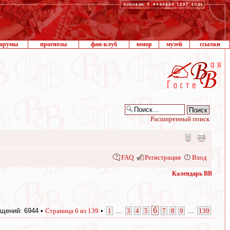
орумы
прогнозы
фан-клуб
юмор
музей
ссылки
Расширенный поиск
FAQ
Регистрация
Вход
Календарь ВВ
6
щений: 6944 •
Страница
6
из
139
•
1
...
3
4
5
7
8
9
...
139