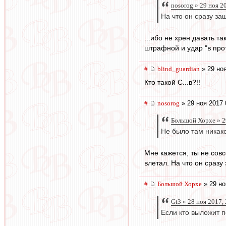
nosorog » 29 ноя 2
На что он сразу за
...ибо не хрен давать т
штрафной и удар "в про
#
blind_guardian
» 29 ноя
Кто такой С...в?!!
#
nosorog
» 29 ноя 2017 
Большой Хорхе » 2
Не было там никак
Мне кажется, ты не сов
влетал. На что он сразу
#
Большой Хорхе
» 29 но
Gt3 » 28 ноя 2017,
Если кто выложит п