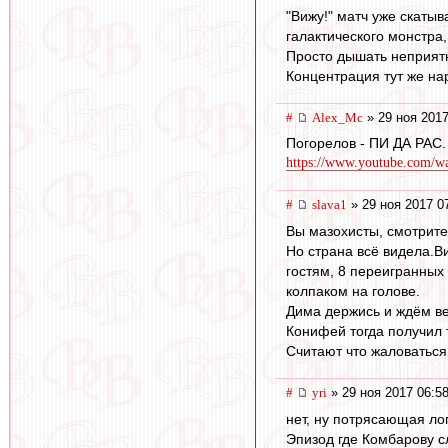
"Вижу!" матч уже скатыв
галактического монстра
Просто дышать неприятно
Концентрация тут же на
#
Alex_Mc
» 29 ноя 2017
Погорелов - ПИ ДА РАС.
https://www.youtube.com/w
#
slava1
» 29 ноя 2017 0
Вы мазохисты, смотрите 
Но страна всё видела.В
гостям, 8 переигранных 
колпаком на голове.
Дима держись и ждём в
Конифей тогда получил 
Cчитают что жаловаться 
#
yri
» 29 ноя 2017 06:5
нет, ну потрясающая лог
Эпизод где Комбарову с