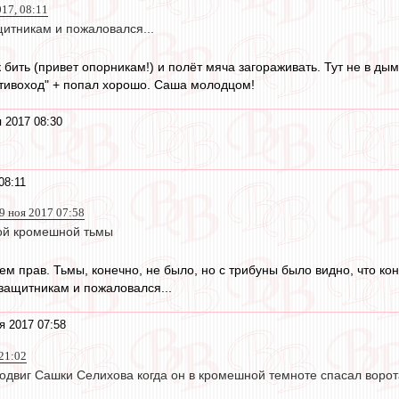
017, 08:11
щитникам и пожаловался...
ак бить (привет опорникам!) и полёт мяча загораживать. Тут не в д
тивоход" + попал хорошо. Саша молодцом!
 2017 08:30
08:11
9 ноя 2017 07:58
ой кромешной тьмы
сем прав. Тьмы, конечно, не было, но с трибуны было видно, что к
 защитникам и пожаловался...
я 2017 07:58
 21:02
одвиг Сашки Селихова когда он в кромешной темноте спасал ворота