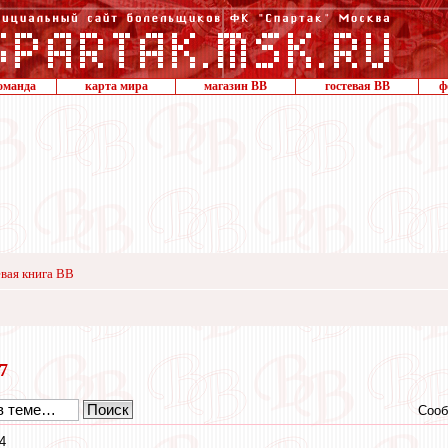
оманда
карта мира
магазин ВВ
гостевая ВВ
ф
вая книга ВВ
17
Сооб
4