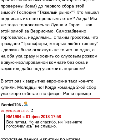
проверены боем) до первого сбора этой
зимой? Господин "Тяжелый рынок"? Кто мешал
подписать их еще прошлым летом? Ах да! Мы
же тогда торговались за Луана и Гарая... как
этой зимой за Веррисимо. Самозабвенно
торговались, неделями... с таким грохотом, что
граждане "Трансферы, которые любят тишину"
- должны были оглохнуть не то что на одно, а
на оба уха сразу и ходить со слуховым рожком
в звуко-изолированной комнате без окна и
гаджетов, дабы под успокоить нервишки!
В этот раз к закрытию евро-окна таки кое-что
купили. Молодцы чо! Когда команда 2-ой сбор
уже скоро отбегает по физре. Роши пример.
Bordo0706
-
01 фев 2018 18:29
BM1964 » 01 фев 2018 17:58
Все путем. Но ни спасибо, ни "извините
погорячились" не слышно.
отсутствие паники и критики по итогам