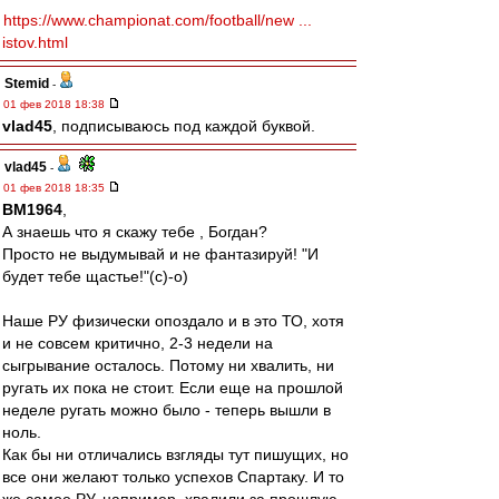
https://www.championat.com/football/new ...
istov.html
Stemid
-
01 фев 2018 18:38
vlad45
, подписываюсь под каждой буквой.
vlad45
-
01 фев 2018 18:35
BM1964
,
А знаешь что я скажу тебе , Богдан?
Просто не выдумывай и не фантазируй! "И
будет тебе щастье!"(с)-о)
Наше РУ физически опоздало и в это ТО, хотя
и не совсем критично, 2-3 недели на
сыгрывание осталось. Потому ни хвалить, ни
ругать их пока не стоит. Если еще на прошлой
неделе ругать можно было - теперь вышли в
ноль.
Как бы ни отличались взгляды тут пишущих, но
все они желают только успехов Спартаку. И то