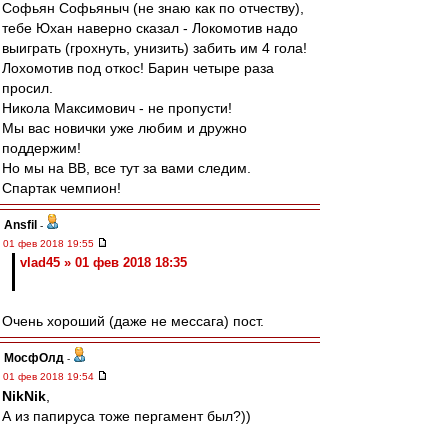
Софьян Софьяныч (не знаю как по отчеству),
тебе Юхан наверно сказал - Локомотив надо
выиграть (грохнуть, унизить) забить им 4 гола!
Лохомотив под откос! Барин четыре раза
просил.
Никола Максимович - не пропусти!
Мы вас новички уже любим и дружно
поддержим!
Но мы на ВВ, все тут за вами следим.
Спартак чемпион!
Ansfil
-
01 фев 2018 19:55
vlad45 » 01 фев 2018 18:35
Очень хороший (даже не мессага) пост.
МосфОлд
-
01 фев 2018 19:54
NikNik
,
А из папируса тоже пергамент был?))