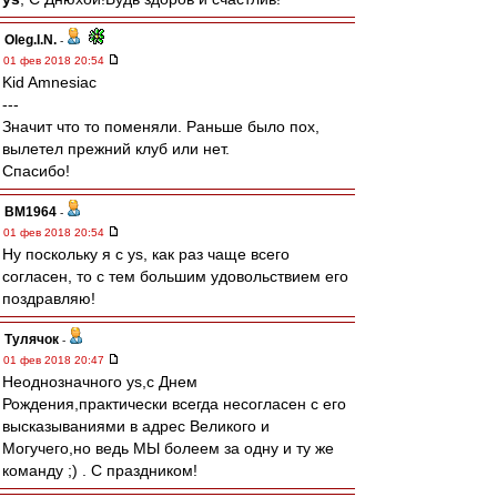
Oleg.I.N.
-
01 фев 2018 20:54
Kid Amnesiac
---
Значит что то поменяли. Раньше было пох,
вылетел прежний клуб или нет.
Спасибо!
BM1964
-
01 фев 2018 20:54
Ну поскольку я с ys, как раз чаще всего
согласен, то с тем большим удовольствием его
поздравляю!
Тулячок
-
01 фев 2018 20:47
Неоднозначного ys,с Днем
Рождения,практически всегда несогласен с его
высказываниями в адрес Великого и
Могучего,но ведь МЫ болеем за одну и ту же
команду ;) . С праздником!