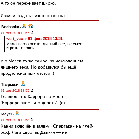
А то он переживает шибко.
Извини, задеть никого не хотел.
Boobooka
-
01 фев 2018 18:57
wert_vao » 01 фев 2018 13:31
Маленького роста, лишний вес, не умеет
играть головой, ...
А о Месси то же самое, за исключением
лишнего веса. Но добавился бы ещё
предпенсионный отстой :)
Тверской
-
01 фев 2018 18:55
Главное, что Каррера на месте.
“Каррера знает, что делать”. (с)
Meyer
-
01 фев 2018 18:53
Ханни включён в заявку «Спартака» на плей-
офф Лиги Европы, Джикия — нет