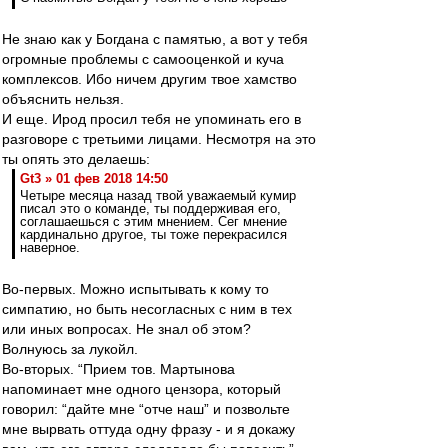
Не знаю как у Богдана с памятью, а вот у тебя
огромные проблемы с самооценкой и куча
комплексов. Ибо ничем другим твое хамство
объяснить нельзя.
И еще. Ирод просил тебя не упоминать его в
разговоре с третьими лицами. Несмотря на это
ты опять это делаешь:
Gt3 » 01 фев 2018 14:50
Четыре месяца назад твой уважаемый кумир
писал это о команде, ты поддерживая его,
соглашаешься с этим мнением. Сег мнение
кардинально другое, ты тоже перекрасился
наверное.
Во-первых. Можно испытывать к кому то
симпатию, но быть несогласных с ним в тех
или иных вопросах. Не знал об этом?
Волнуюсь за лукойл.
Во-вторых. “Прием тов. Мартынова
напоминает мне одного цензора, который
говорил: “дайте мне “отче наш” и позвольте
мне вырвать оттуда одну фразу - и я докажу