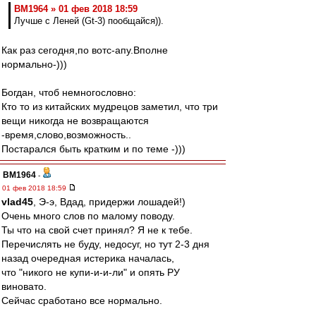
BM1964 » 01 фев 2018 18:59
Лучше с Леней (Gt-3) пообщайся)).
Как раз сегодня,по вотс-апу.Вполне
нормально-)))
Богдан, чтоб немногословно:
Кто то из китайских мудрецов заметил, что три
вещи никогда не возвращаются
-время,слово,возможность..
Постарался быть кратким и по теме -)))
BM1964
-
01 фев 2018 18:59
vlad45
, Э-э, Вдад, придержи лошадей!)
Очень много слов по малому поводу.
Ты что на свой счет принял? Я не к тебе.
Перечислять не буду, недосуг, но тут 2-3 дня
назад очередная истерика началась,
что "никого не купи-и-и-ли" и опять РУ
виновато.
Сейчас сработано все нормально.