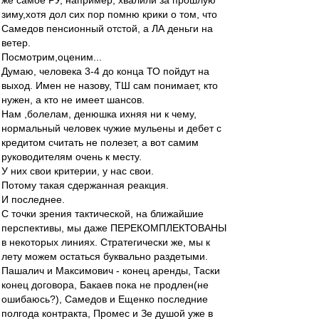
же самое РУ, например, хвалили за прошлую
зиму,хотя дол сих пор помню крики о том, что
Самедов пенсионный отстой, а ЛА деньги на
ветер.
Посмотрим,оценим...
Думаю, человека 3-4 до конца ТО пойдут на
выход. Имен не назову, ТШ сам понимает, кто
нужен, а кто не имеет шансов.
Нам ,болелам, денюшка ихняя ни к чему,
нормальный человек чужие мульены и дебет с
кредитом считать не полезет, а вот самим
руководителям очень к месту.
У них свои критерии, у нас свои.
Потому такая сдержанная реакция.
И последнее.
С точки зрения тактической, на ближайшие
перспективы, мы даже ПЕРЕКОМПЛЕКТОВАНЫ
в некоторых линиях. Стратегически же, мы к
лету можем остаться буквально раздетыми.
Пашалич и Максимович - конец аренды, Таски
конец договора, Бакаев пока не продлен(не
ошибаюсь?), Самедов и Ещенко последние
полгода контракта, Промес и Зе душой уже в