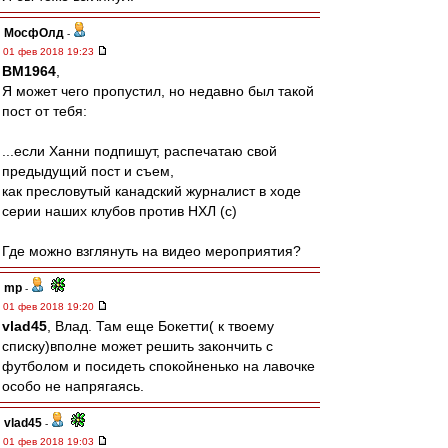
МосфОлд
-
01 фев 2018 19:23
BM1964
,
Я может чего пропустил, но недавно был такой
пост от тебя:
...если Ханни подпишут, распечатаю свой
предыдущий пост и съем,
как пресловутый канадский журналист в ходе
серии наших клубов против НХЛ (с)
Где можно взглянуть на видео мероприятия?
mp
-
01 фев 2018 19:20
vlad45
, Влад. Там еще Бокетти( к твоему
списку)вполне может решить закончить с
футболом и посидеть спокойненько на лавочке
особо не напрягаясь.
vlad45
-
01 фев 2018 19:03