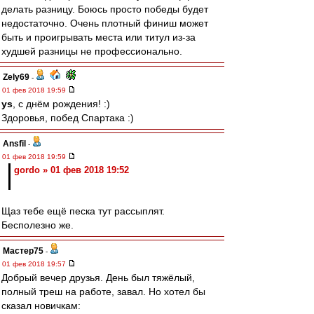
делать разницу. Боюсь просто победы будет
недостаточно. Очень плотный финиш может
быть и проигрывать места или титул из-за
худшей разницы не профессионально.
Zely69
-
01 фев 2018 19:59
ys
, с днём рождения! :)
Здоровья, побед Спартака :)
Ansfil
-
01 фев 2018 19:59
gordo » 01 фев 2018 19:52
Щаз тебе ещё песка тут рассыплят.
Бесполезно же.
Мастер75
-
01 фев 2018 19:57
Добрый вечер друзья. День был тяжёлый,
полный треш на работе, завал. Но хотел бы
сказал новичкам: