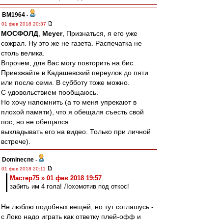
BM1964
-
01 фев 2018 20:37
МОСФОЛД
,
Meyer
, Признаться, я его уже
сожрал. Ну это же не газета. Распечатка не
столь велика.
Впрочем, для Вас могу повторить на бис.
Приезжайте в Кадашевский переулок до пяти
или после семи. В субботу тоже можно.
С удовольствием пообщаюсь.
Но хочу напомнить (а то меня упрекают в
плохой памяти), что я обещаля съесть свой
пос, но не обещался
выкладывать его на видео. Только при личной
встрече).
Dominecne
-
01 фев 2018 20:11
Мастер75 » 01 фев 2018 19:57
забить им 4 гола! Лохомотив под откос!
Не люблю подобных вещей, но тут соглашусь -
с Локо надо играть как ответку плей-офф и