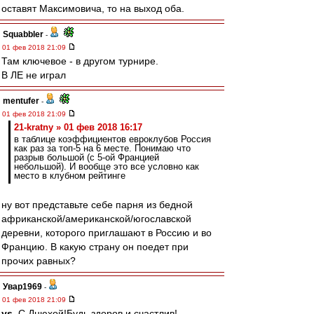
оставят Максимовича, то на выход оба.
Squabbler
-
01 фев 2018 21:09
Там ключевое - в другом турнире.
В ЛЕ не играл
mentufer
-
01 фев 2018 21:09
21-kratny » 01 фев 2018 16:17
в таблице коэффициентов евроклубов Россия
как раз за топ-5 на 6 месте. Понимаю что
разрыв большой (с 5-ой Францией
небольшой). И вообще это все условно как
место в клубном рейтинге
ну вот представьте себе парня из бедной
африканской/американской/югославской
деревни, которого приглашают в Россию и во
Францию. В какую страну он поедет при
прочих равных?
Увар1969
-
01 фев 2018 21:09
ys
, С Днюхой!Будь здоров и счастлив!