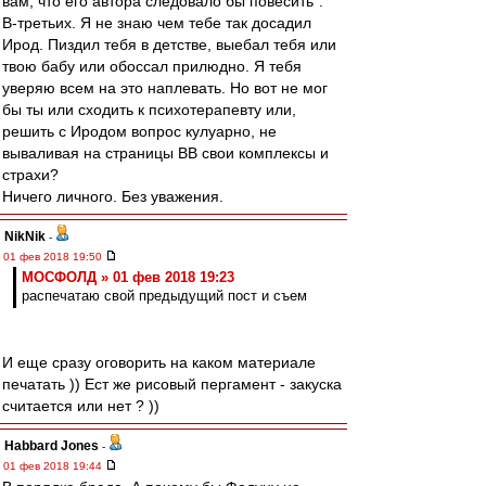
вам, что его автора следовало бы повесить”.
В-третьих. Я не знаю чем тебе так досадил
Ирод. Пиздил тебя в детстве, выебал тебя или
твою бабу или обоссал прилюдно. Я тебя
уверяю всем на это наплевать. Но вот не мог
бы ты или сходить к психотерапевту или,
решить с Иродом вопрос кулуарно, не
вываливая на страницы ВВ свои комплексы и
страхи?
Ничего личного. Без уважения.
NikNik
-
01 фев 2018 19:50
МОСФОЛД » 01 фев 2018 19:23
распечатаю свой предыдущий пост и съем
И еще сразу оговорить на каком материале
печатать )) Ест же рисовый пергамент - закуска
считается или нет ? ))
Habbard Jones
-
01 фев 2018 19:44