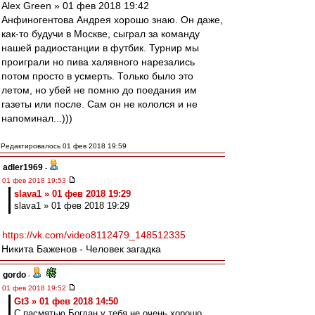
Alex Green » 01 фев 2018 19:42
Анфиногентова Андрея хорошо знаю. Он даже,
как-то будучи в Москве, сыграл за команду
нашей радиостанции в футбик. Турнир мы
проиграли но пива халявного нарезались
потом просто в усмерть. Только было это
летом, но убей не помню до поедания им
газеты или после. Сам он не кололся и не
напоминал...)))
Редактировалось 01 фев 2018 19:59
adler1969
-
01 фев 2018 19:53
slava1 » 01 фев 2018 19:29
slava1 » 01 фев 2018 19:29
https://vk.com/video8112479_148512335
Никита Баженов - Человек загадка
gordo
-
01 фев 2018 19:52
Gt3 » 01 фев 2018 14:50
С пасмятью Богдан у тебя не очень хорошо