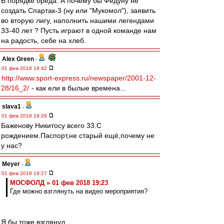
В порядке бреда. А почему бы Федуну не
создать Спартак-3 (ну или "Мукомол"), заявить
во вторую лигу, наполнить нашими легендами
33-40 лет ? Пусть играют в одной команде нам
на радость, себе на хлеб.
Alex Green
-
01 фев 2018 19:42
http://www.sport-express.ru/newspaper/2001-12-
28/16_2/
- как ели в былые времена...
slava1
-
01 фев 2018 19:29
Баженову Никитосу всего 33.С
рождением.Паспорт,не старый ещё,почему не
у нас?
Meyer
-
01 фев 2018 19:27
МОСФОЛД » 01 фев 2018 19:23
Где можно взглянуть на видео мероприятия?
Я бы тоже взглянул.