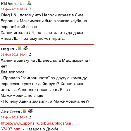
Kid Amnesiac
-
01 фев 2018 20:47
Oleg.I.N.
, потому что Наполи играет в Лиге
Европы и Максимович был в заявке клуба на
европейский сезон.
Ханни играл в ЛЧ, но вылетел оттуда даже
мимо ЛЕ - поэтому может играть.
Oleg.I.N.
-
01 фев 2018 20:44
Ханни в заявку на ЛЕ внесли, а Максимовича -
нет.
Два вопроса:
- Правило "заигранности" за другую команду
евросезоне уже не действует? Ханни точно
играл за Андерлехт осенью в ЛЧ, за
Максимовича не знаю
- Почему Ханни заявили, а Максимовича нет?
Alex Green
-
01 фев 2018 20:42
https://www.sports.ru/tribuna/blogs/usi ...
67497.html
- Назаров о Дзюбе.