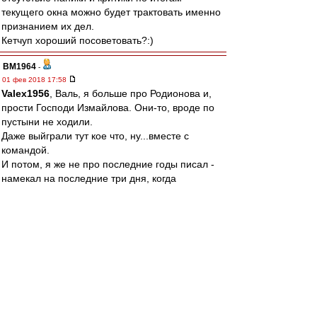
текущего окна можно будет трактовать именно
признанием их дел.
Кетчуп хороший посоветовать?:)
BM1964
-
01 фев 2018 17:58
Valex1956
, Валь, я больше про Родионова и,
прости Господи Измайлова. Они-то, вроде по
пустыни не ходили.
Даже выйграли тут кое что, ну...вместе с
командой.
И потом, я же не про последние годы писал -
намекал на последние три дня, когда
на них в очередной раз, видимо по инерции
вылили все что можно.
Может надо было подождать?
Вроде взяли двух приличных игроков, никого не
потеряли, есть еще время для "пачпортистов".
Все путем. Но ни спасибо, ни "извините
погорячились" не слышно.
Да это я так... риторически. Собственно ни от
кого ничего нового не жду.