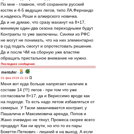
По мне - главное, чтоб сохранили русский
костяк и 4-5 ведущих легов, типо ЛА,Фернандо
и,надеюсь Роши и алжирского новичка.
Да и не думаю, что сразу маханут на 8+17,
минимум один-два сезона переходными будут.
Контракты то уже заключены. Синяки из РФС
не могут не понимать, что на них элементарно
в суд подать смогут и опротестовать решение.
Да и после ЧМ на сборную уже властям
обращать пристальное внимание не нужно.
Последнее сообщение
mentufer
-
01 фев 2018 21:19
Меня вот куда больше напрягает наличие в
составе 14 (!!!) легов - при том что уже
согласовали 8+17, да и Вериссимо вроде как
на подходе. То есть надо летом избавляться от
семерых. У Таски заканчивается контракт, у
Пашалича и Максимовича аренда, Попов и
Жано очевидно не тянут, Промеса скорее всего
продадут. Как ни крути, но кто-то из пары
Бокетти-Петкович - лишний и на выход. А если