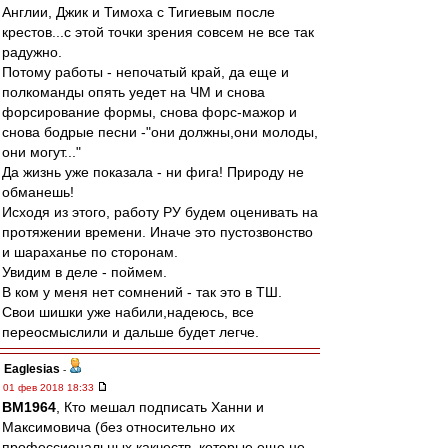
Англии, Джик и Тимоха с Тигиевым после
крестов...с этой точки зрения совсем не все так
радужно.
Потому работы - непочатый край, да еще и
полкоманды опять уедет на ЧМ и снова
форсирование формы, снова форс-мажор и
снова бодрые песни -"они должны,они молоды,
они могут..."
Да жизнь уже показала - ни фига! Природу не
обманешь!
Исходя из этого, работу РУ будем оценивать на
протяжении времени. Иначе это пустозвонство
и шараханье по сторонам.
Увидим в деле - поймем.
В ком у меня нет сомнений - так это в ТШ.
Свои шишки уже набили,надеюсь, все
переосмыслили и дальше будет легче.
Eaglesias
-
01 фев 2018 18:33
BM1964
, Кто мешал подписать Ханни и
Максимовича (без относительно их
профессиональных какчеств, которые еще не