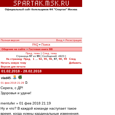
Официальный сайт болельщиков ФК "Спартак" Москва
Полная версия
Вход
•
Регистрация
FAQ
•
Поиск
Общение на сайте
Гостевая книга ВВ
»
Пред. тема
|
След. тема
Страница
97
из
99
[ Сообщений: 4923 ]
На страницу
Пред.
1
...
94
,
95
,
96
,
97
,
98
,
99
След.
Начать новую тему
Добавить
Версия для печати
01.02.2018 - 28.02.2018
vlad45
-
01 фев 2018 21:29
Серега, с ДР!
Здоровья и удачи!
mentufer » 01 фев 2018 21:19
Ну и что? В каждой команде наступает такое
время, когда нужны кардинальные изменения.