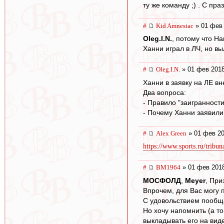
ту же команду ;) . С пра
#
Kid Amnesiac
» 01 фев 
Oleg.I.N.
, потому что Н
Ханни играл в ЛЧ, но вы
#
Oleg.I.N.
» 01 фев 2018
Ханни в заявку на ЛЕ вн
Два вопроса:
- Правило "заигранност
- Почему Ханни заявили
#
Alex Green
» 01 фев 20
https://www.sports.ru/tribun
#
BM1964
» 01 фев 2018
МОСФОЛД
,
Meyer
, При
Впрочем, для Вас могу 
С удовольствием пообщ
Но хочу напомнить (а т
выкладывать его на виде