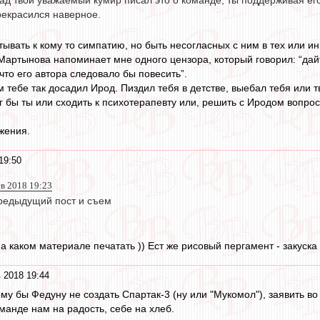
ад твой уважаемый кумир писал это о команде, ты поддерживая ег
рекрасился наверное.
ывать к кому то симпатию, но быть несогласных с ним в тех или ин
 Мартынова напоминает мне одного цензора, который говорил: “дайт
 что его автора следовало бы повесить”.
м тебе так досадил Ирод. Пиздил тебя в детстве, выебал тебя или
ог бы ты или сходить к психотерапевту или, решить с Иродом вопро
жения.
19:50
 2018 19:23
редыдущий пост и съем
а каком материале печатать )) Ест же рисовый пергамент - закуска 
 2018 19:44
му бы Федуну не создать Спартак-3 (ну или "Мукомол"), заявить в
манде нам на радость, себе на хлеб.