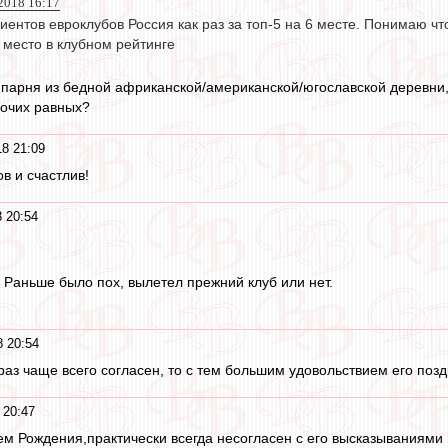
 2018 16:17
иентов евроклубов Россия как раз за топ-5 на 6 месте. Понимаю ч
к место в клубном рейтинге
е парня из бедной африканской/американской/югославской деревни
рочих равных?
8 21:09
в и счастлив!
 20:54
. Раньше было пох, вылетел прежний клуб или нет.
 20:54
к раз чаще всего согласен, то с тем большим удовольствием его поз
 20:47
ем Рождения,практически всегда несогласен с его высказываниями 