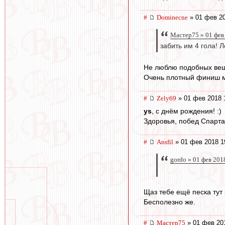
#
Dominecne
» 01 фев 20
Мастер75 » 01 фев
забить им 4 гола! 
Не люблю подобных веще
Очень плотный финиш мо
#
Zely69
» 01 фев 2018 
ys
, с днём рождения! :)
Здоровья, побед Спартак
#
Ansfil
» 01 фев 2018 1
gordo » 01 фев 201
Щаз тебе ещё песка тут
Бесполезно же.
#
Мастер75
» 01 фев 20