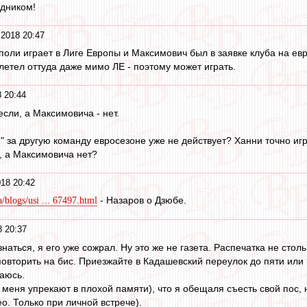
здником!
2018 20:47
аполи играет в Лиге Европы и Максимович был в заявке клуба на ев
летел оттуда даже мимо ЛЕ - поэтому может играть.
 20:44
если, а Максимовича - нет.
и" за другую команду евросезоне уже не действует? Ханни точно иг
, а Максимовича нет?
18 20:42
- Назаров о Дзюбе.
a/blogs/usi ... 67497.html
 20:37
знаться, я его уже сожрал. Ну это же не газета. Распечатка не столь
повторить на бис. Приезжайте в Кадашевский переулок до пяти или 
аюсь.
о меня упрекают в плохой памяти), что я обещаля съесть свой пос,
о. Только при личной встрече).