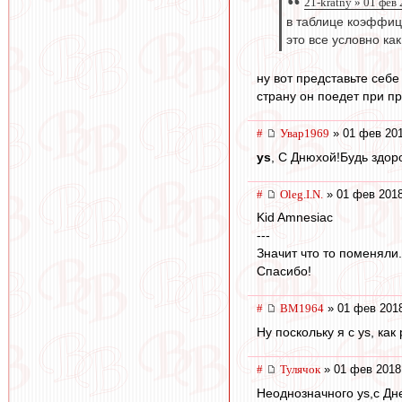
21-kratny » 01 фев
в таблице коэффиц
это все условно ка
ну вот представьте себ
страну он поедет при п
#
Увар1969
» 01 фев 201
ys
, С Днюхой!Будь здоро
#
Oleg.I.N.
» 01 фев 2018
Kid Amnesiac
---
Значит что то поменяли
Спасибо!
#
BM1964
» 01 фев 2018
Ну поскольку я с ys, ка
#
Тулячок
» 01 фев 2018
Неоднозначного ys,с Дн