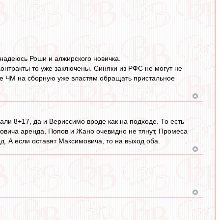
и,надеюсь Роши и алжирского новичка.
Контракты то уже заключены. Синяки из РФС не могут не
сле ЧМ на сборную уже властям обращать пристальное
вали 8+17, да и Вериссимо вроде как на подходе. То есть
мовича аренда, Попов и Жано очевидно не тянут, Промеса
од. А если оставят Максимовича, то на выход оба.