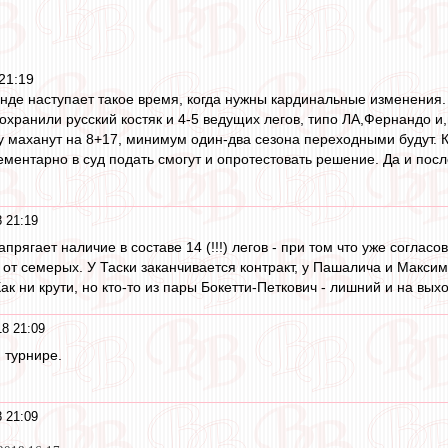
21:19
анде наступает такое время, когда нужны кардинальные изменения.
сохранили русский костяк и 4-5 ведущих легов, типо ЛА,Фернандо 
зу маханут на 8+17, минимум один-два сезона переходными будут. 
лементарно в суд подать смогут и опротестовать решение. Да и по
 21:19
прягает наличие в составе 14 (!!!) легов - при том что уже согласо
 от семерых. У Таски заканчивается контракт, у Пашалича и Макси
Как ни крути, но кто-то из пары Бокетти-Петкович - лишний и на вых
8 21:09
 турнире.
 21:09