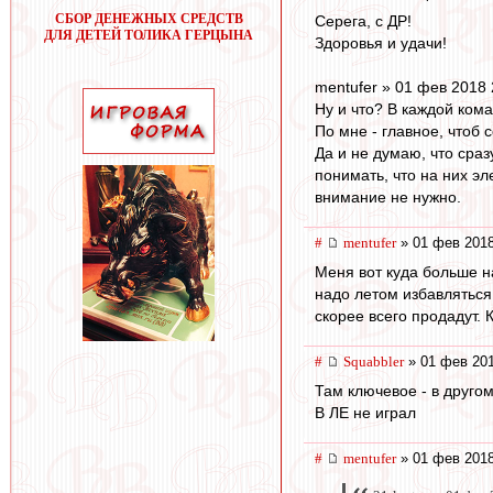
СБОР ДЕНЕЖНЫХ СРЕДСТВ
Серега, с ДР!
ДЛЯ ДЕТЕЙ ТОЛИКА ГЕРЦЫНА
Здоровья и удачи!
mentufer » 01 фев 2018 
Ну и что? В каждой ком
По мне - главное, чтоб 
Да и не думаю, что сра
понимать, что на них э
внимание не нужно.
#
mentufer
» 01 фев 2018
Меня вот куда больше на
надо летом избавляться
скорее всего продадут. 
#
Squabbler
» 01 фев 201
Там ключевое - в другом
В ЛЕ не играл
#
mentufer
» 01 фев 2018