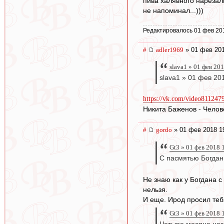
пива халявного нарезал
не напоминал...)))
Редактировалось 01 фев 20
#
adler1969
» 01 фев 201
slava1 » 01 фев 20
slava1 » 01 фев 20
https://vk.com/video81124
Никита Баженов - Челов
#
gordo
» 01 фев 2018 1
Gt3 » 01 фев 2018 
С пасмятью Богдан
Не знаю как у Богдана 
нельзя.
И еще. Ирод просил теб
Gt3 » 01 фев 2018 