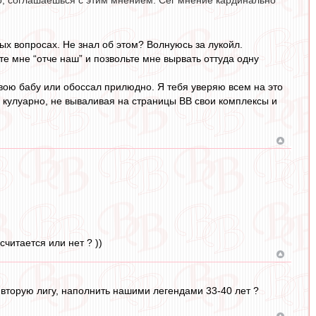
о, соглашаешься с этим мнением. Сег мнение кардинально
ых вопросах. Не знал об этом? Волнуюсь за лукойл.
е мне “отче наш” и позвольте мне вырвать оттуда одну
 твою бабу или обоссал прилюдно. Я тебя уверяю всем на это
с кулуарно, не вываливая на страницы ВВ свои комплексы и
считается или нет ? ))
о вторую лигу, наполнить нашими легендами 33-40 лет ?