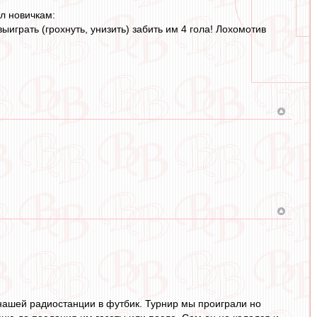
л новичкам:
играть (грохнуть, унизить) забить им 4 гола! Лохомотив
 нашей радиостанции в футбик. Турнир мы проиграли но