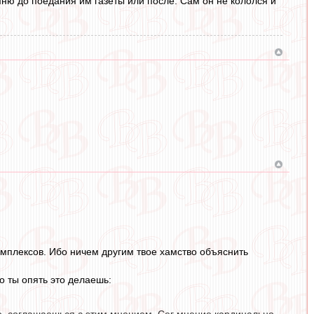
мню до поедания им газеты или после. Сам он не кололся и
омплексов. Ибо ничем другим твое хамство объяснить
о ты опять это делаешь: