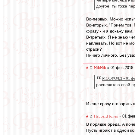
Четыре месяца наз
другое, ты тоже пе
Во-первых. Можно испыт
Во-вторых. “Прием тов.
фразу - и я докажу вам,
В-третьих. Я не знаю че
наплевать. Но вот не м
страхи?
Ничего личного. Без ува
#
NikNik
» 01 фев 2018 
МОСФОЛД » 01 фев
распечатаю свой п
И еще сразу оговорить н
#
Habbard Jones
» 01 фев
В порядке бреда. А поче
Пусть играют в одной ко