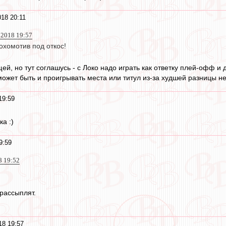
18 20:11
 2018 19:57
Лохомотив под откос!
й, но тут соглашусь - с Локо надо играть как ответку плей-офф и 
жет быть и проигрывать места или титул из-за худшей разницы н
19:59
а :)
9:59
8 19:52
 рассыплят.
18 19:57