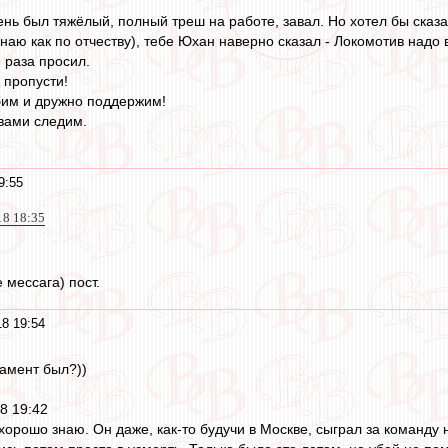
ень был тяжёлый, полный треш на работе, завал. Но хотел бы сказа
ю как по отчеству), тебе Юхан наверно сказал - Локомотив надо вы
 раза просил.
 пропусти!
бим и дружно поддержим!
 вами следим.
9:55
18 18:35
 мессага) пост.
8 19:54
гамент был?))
8 19:42
орошо знаю. Он даже, как-то будучи в Москве, сыграл за команду