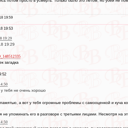
ись потом просто в усмерть. Только было это летом, но убей не по
18 19:59
8 19:53
18 19:29
18 19:29
79_148512335
ек загадка
9:52
14:50
 у тебя не очень хорошо
с памятью, а вот у тебя огромные проблемы с самооценкой и куча к
я не упоминать его в разговоре с третьими лицами. Несмотря на эт
14:50