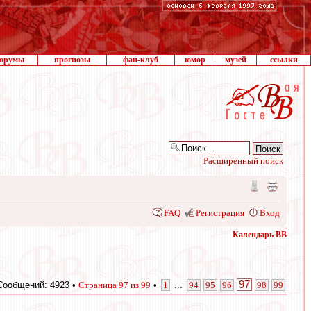
орумы
прогнозы
фан-клуб
юмор
музей
ссылки
Расширенный поиск
FAQ
Регистрация
Вход
Календарь ВВ
97
Сообщений: 4923 •
Страница
97
из
99
•
1
...
94
95
96
98
99