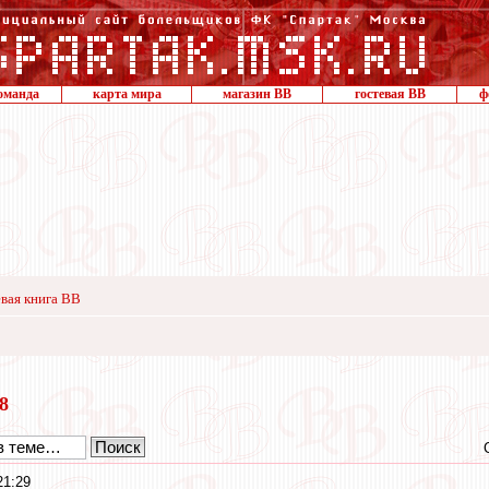
оманда
карта мира
магазин ВВ
гостевая ВВ
ф
вая книга ВВ
18
21:29