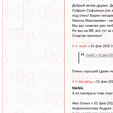
Добрый вечер друзья. Д
Софьян Софьяныч (не зна
под откос! Барин четыре
Никола Максимович - не
Мы вас новички уже лю
Но мы на ВВ, все тут за
Спартак чемпион!
#
Ansfil
» 01 фев 2018 1
vlad45 » 01 фев 20
Очень хороший (даже не
#
МосфОлд
» 01 фев 201
NikNik
,
А из папируса тоже пер
Alex Green » 01 фев 201
Анфиногентова Андрея х