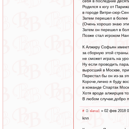
себя в последние десят
Родился к югу от Париж
в городе Витри-сюр-Сен
Затем перешел в более 
(Очень хорошо знаю эти
Затем он перешел в бол
Позже стал игроком Нант
К Алжиру Софьян имеет
за сборную этой страны
не сможет играть на ур
Ну если проводить пара
выросший в Москве, при
Перестал бы он из-за э
Короче,лично я буду во
в команде Спартак Моск
Хотя вроде алжирцев то
В любом случае,добро п
#
slava1
» 02 фев 2018 0
knn