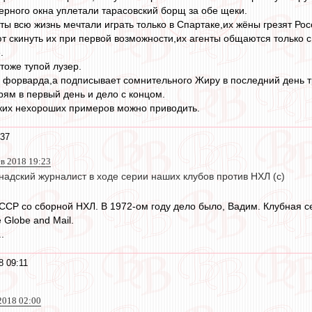
ерного окна уплетали тарасовский борщ за обе щеки.
ты всю жизнь мечтали играть только в Спартаке,их жёны грезят Рос
т скинуть их при первой возможности,их агенты общаются только 
.
тоже тупой лузер.
 форварда,а подписывает сомнительного Жиру в последний день 
ям в первый день и дело с концом.
сяких нехороших примеров можно приводить.
:37
 2018 19:23
надский журналист в ходе серии наших клубов против НХЛ (с)
ССР со сборной НХЛ. В 1972-ом году дело было, Вадим. Клубная с
 Globe and Mail.
.
8 09:11
2018 02:00