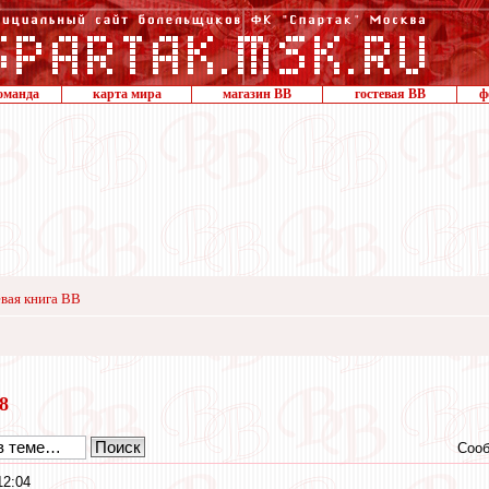
оманда
карта мира
магазин ВВ
гостевая ВВ
ф
вая книга ВВ
18
Сооб
12:04