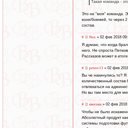
Такая команда - эт
Это не "моя" команда. Э
коне/бомжей, то через 
состав.
#
Nox
» 02 фев 2018 09:
Я думаю, что когда бра
него. Не спроста Петков
Рассказов может в итог
#
petrov13
» 02 фев 2018
Вы че накинулись то? Я
количественный состав 
отвлекаться на админис
Но вы там место для мен
#
авоська
» 02 фев 2018 
Чтобы не было искаженн
Абсолютный продукт как
системы подготовки фут