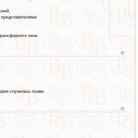
сией,
с представителями
трансферного окна.
ерия случилась позже.