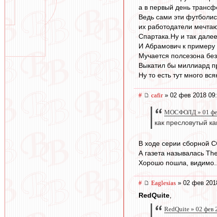
а в первый день трансф
Ведь сами эти футболис
их работодатели мечтаю
Спартака.Ну и так далее
И Абрамович к примеру 
Мучается полсезона без
Выкатил бы миллиард пр
Ну то есть тут много в
#
cafir
» 02 фев 2018 09
МОСФОЛД » 01 фев
как пресловутый ка
В ходе серии сборной С
А газета называлась The
Хорошо пошла, видимо..
#
Eaglesias
» 02 фев 201
RedQuite
,
RedQuite » 02 фев 