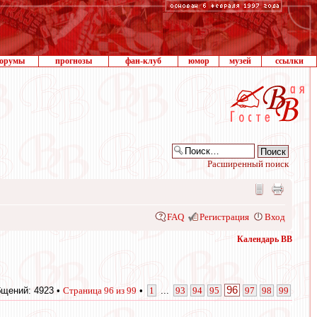
орумы
прогнозы
фан-клуб
юмор
музей
ссылки
Расширенный поиск
FAQ
Регистрация
Вход
Календарь ВВ
96
щений: 4923 •
Страница
96
из
99
•
1
...
93
94
95
97
98
99