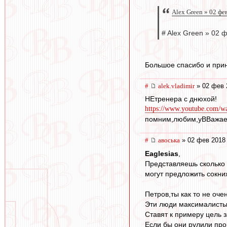
Alex Green » 02 фе
# Alex Green » 02 
Большое спасибо и прин
#
alek.vladimir
» 02 фев 
НЕтренера с днюхой!
https://www.youtube.com/
помним,любим,уВВажае
#
авоська
» 02 фев 2018 
Eaglesias
,
Представляешь сколько 
могут предложить сокни
Петров,ты как то не оч
Эти люди максималисты 
Ставят к примеру цель 
Если бы они рулили про