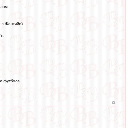
олом
е в Жантийи)
ь.
го футбола