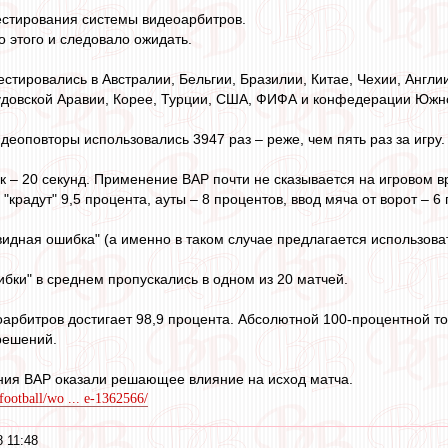
естирования системы видеоарбитров.
о этого и следовало ожидать.
стировались в Австралии, Бельгии, Бразилии, Китае, Чехии, Англи
аудовской Аравии, Корее, Турции, США, ФИФА и конфедерации Южн
деоповторы использовались 3947 раз – реже, чем пять раз за игру.
 – 20 секунд. Применение ВАР почти не сказывается на игровом в
"крадут" 9,5 процента, ауты – 8 процентов, ввод мяча от ворот – 6
видная ошибка" (а именно в таком случае предлагается использоват
бки" в среднем пропускались в одном из 20 матчей.
арбитров достигает 98,9 процента. Абсолютной 100-процентной то
решений.
ния ВАР оказали решающее влияние на исход матча.
football/wo ... e-1362566/
 11:48