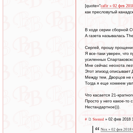
[quote="
cafir » 02 фев 201
как пресловутый канадс
В ходе серии сборной С
А газета называлась The
Сергей, прошу прощения
Я все-таки уверен, что
усиленных Спартаковско
Мне сейчас неохота лезт
Этот эпизод описывает 
Между тем, Дворцов не с
Тогда я еще хоккеем увл
Что касается 21-кратног
Просто у него какое-то 
Нестандартное))).
#
Stemid
» 02 фев 2018 
Nox » 02 фев 2018 