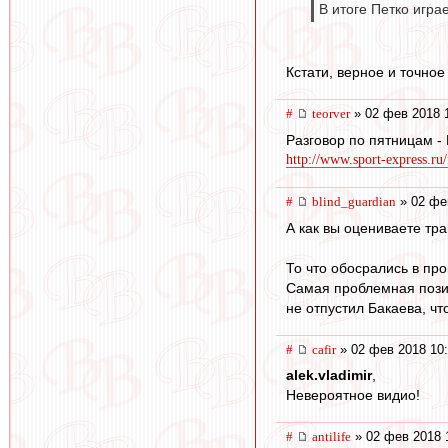
В итоге Петко игра
Кстати, верное и точное
#
teorver
» 02 фев 2018 
Разговор по пятницам -
http://www.sport-express.ru/
#
blind_guardian
» 02 фе
А как вы оцениваете тр
То что обосрались в про
Самая проблемная позиц
не отпустил Бакаева, ч
#
cafir
» 02 фев 2018 10:
alek.vladimir
,
Невероятное видио!
#
antilife
» 02 фев 2018 