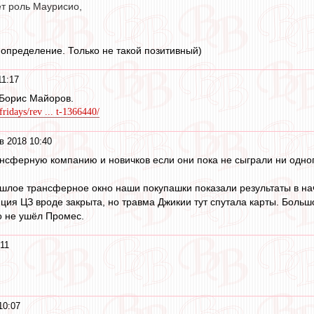
ет роль Маурисио,
 определение. Только не такой позитивный)
11:17
 Борис Майоров.
fridays/rev ... t-1366440/
в 2018 10:40
ансферную компанию и новичков если они пока не сыграли ни одн
шлое трансферное окно наши покупашки показали результаты в нача
ия ЦЗ вроде закрыта, но травма Джикии тут спутала карты. Большо
то не ушёл Промес.
11
10:07