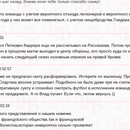
о шаг назад, бомже-кони тебе только спасибо скажут
то команда с учетом вероятного отъезда легионеров и вероятного и
2 года у них может все поменяться, с учетом нищебродства Гнидер
01
лся Петкович Каррера еще не рассчитывал на Рассказова. Потом п
ич в прошлом матче выходил в центр обороны, его просто куда-то н
е начать следующий сезон основным игроком на правой бровке.
 02:57
 же не предлагал секту расформировать. Истерите по маленьку. Пр
Спартака вполне устраивает. Подобного не было даже при не считав
тративную суету и спокойно смотреть футбол в исполнении команд
я придержите. А то Влад пугает. Если что, летом вернусь ))
02:24
ого представления о нашем новичке.
 французского общества,так и французской
болистов,которая невероятно сильно проявляет