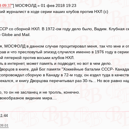
"] МОСФОЛД » 01 фев 2018 19:23
8 09:37
кий журналист в ходе серии наших клубов против НХЛ (с)
ССР со сборной НХЛ. В 1972-ом году дело было, Вадим. Клубная с
 Globe and Mail.
, МОСФОЛД в данном случае процитировал меня, так что мне и от
 прав и что пресловутый эпизод случился именно в 1976 году в сер
й пятеркой против восьми клубов НХЛ.
ь в интернет, может память и подводит, но вот в чем дело.
Дворцов в книге, дай Бог памяти "Хоккейные баталии СССР- Канада
опровождал сборную в Канаду в 72-м году, он ездил туда в качест
екался, и книгу Дворцова перечитывал раз 30-ть... Но все равно на
о, то он не засланец и не тролль, конечно.
своеобразное видение мира....
11:44
09:01