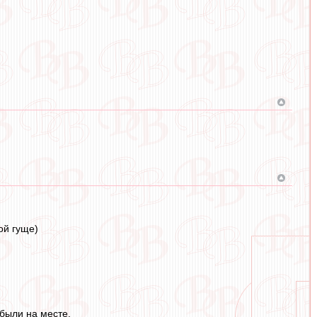
ой гуще)
 были на месте,