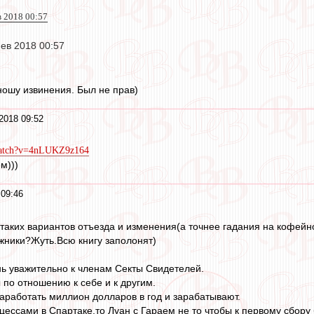
в 2018 00:57
фев 2018 00:57
ошу извинения. Был не прав)
2018 09:52
watch?v=4nLUKZ9z164
м)))
09:46
таких вариантов отъезда и изменения(а точнее гадания на кофейн
жники?Жуть.Всю книгу заполонят)
ень уважительно к членам Секты Свидетелей.
по отношению к себе и к другим.
заработать миллион долларов в год и зарабатывают.
цессами в Спартаке,то Луан с Гараем не то чтобы к первому сбору