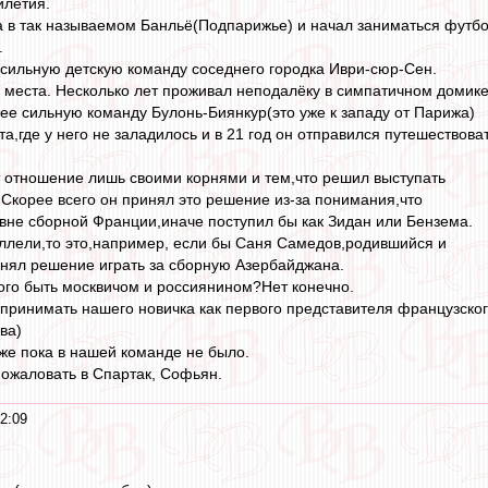
илетия.
а в так называемом Банльё(Подпарижье) и начал заниматься футб
.
сильную детскую команду соседнего городка Иври-сюр-Сен.
 места. Несколько лет проживал неподалёку в симпатичном домик
ее сильную команду Булонь-Биянкур(это уже к западу от Парижа)
а,где у него не заладилось и в 21 год он отправился путешествоват
 отношение лишь своими корнями и тем,что решил выступать
.Скорее всего он принял это решение из-за понимания,что
овне сборной Франции,иначе поступил бы как Зидан или Бензема.
ллели,то это,например, если бы Саня Самедов,родившийся и
нял решение играть за сборную Азербайджана.
того быть москвичом и россиянином?Нет конечно.
спринимать нашего новичка как первого представителя французско
ва)
же пока в нашей команде не было.
ожаловать в Спартак, Софьян.
2:09