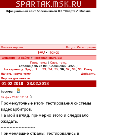
Официальный сайт болельщиков ФК "Спартак" Москва
Полная версия
Вход
•
Регистрация
FAQ
•
Поиск
Общение на сайте
Гостевая книга ВВ
»
Пред. тема
|
След. тема
Страница
96
из
99
[ Сообщений: 4923 ]
На страницу
Пред.
1
...
93
,
94
,
95
,
96
,
97
,
98
,
99
След.
Начать новую тему
Добавить
Версия для печати
01.02.2018 - 28.02.2018
teorver
-
02 фев 2018 12:04
Промежуточные итоги тестирования системы
видеоарбитров.
На мой взгляд, примерно этого и следовало
ожидать.
-----------------------
Применявшие страны: тестировались в