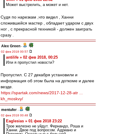
Может выстрелить, а может и нет.
Судя по нарезкам ,что видел , Ханни
сложившейся мастер , обладает ударом с двух
ног , с прекрасной техникой - должен заиграть
сразу .
Alex Green
-
02 фев 2018 00:57
antilife » 02 фев 2018, 00:25
Или я пропустил новости?
Пропустил. С 27 декабря установили и
информация об этом была на доткоме и далее
везде.
https://spartak.com/news/2017-12-28-atr ...
kh_moskvy/
mentufer
-
02 фев 2018 00:48
Eaglesias » 01 фев 2018 23:22
Трое железно не уйдут. Фернандо, Роша и
Ханни. Двое под вопросом. Адриано и
Петкович. Остальные с большой