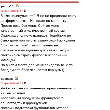
petrov13
-
02 фев 2018 02:57
Вы че накинулись то? Я же не предлагал секту
расформировать. Истерите по маленьку.
Просто пока без меня. Сейчас меня
качественный и количественный состав
Спартака вполне устраивает. Подобного не
было даже при не считавшем хозяйских денег
"сбитом летчике". Так что можно не
отвлекаться на административную суету и
спокойно смотреть футбол в исполнении
команды.
Но вы там место для меня придержите. А то
Влад пугает. Если что, летом вернусь ))
авоська
-
02 фев 2018 02:24
Чтобы не было искаженного представления о
нашем новичке.
Абсолютный продукт как французского
общества,так и французской
системы подготовки футболистов,которая