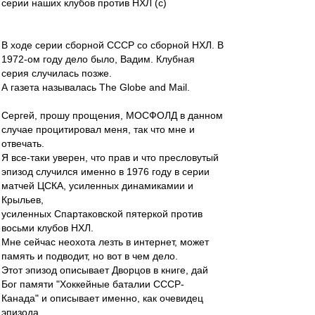
серии наших клубов против НХЛ (с)
В ходе серии сборной СССР со сборной НХЛ. В
1972-ом году дело было, Вадим. Клубная
серия случилась позже.
А газета называлась The Globe and Mail.
Сергей, прошу прощения, МОСФОЛД в данном
случае процитировал меня, так что мне и
отвечать.
Я все-таки уверен, что прав и что пресловутый
эпизод случился именно в 1976 году в серии
матчей ЦСКА, усиленных динамикамии и
Крыльев,
усиленных Спартаковской пятеркой против
восьми клубов НХЛ.
Мне сейчас неохота лезть в интернет, может
память и подводит, но вот в чем дело.
Этот эпизод описывает Дворцов в книге, дай
Бог памяти "Хоккейные баталии СССР-
Канада" и описывает именно, как очевидец
эпизода.