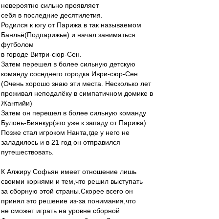
невероятно сильно проявляет
себя в последние десятилетия.
Родился к югу от Парижа в так называемом
Банльё(Подпарижье) и начал заниматься
футболом
в городе Витри-сюр-Сен.
Затем перешел в более сильную детскую
команду соседнего городка Иври-сюр-Сен.
(Очень хорошо знаю эти места. Несколько лет
проживал неподалёку в симпатичном домике в
Жантийи)
Затем он перешел в более сильную команду
Булонь-Биянкур(это уже к западу от Парижа)
Позже стал игроком Нанта,где у него не
заладилось и в 21 год он отправился
путешествовать.
К Алжиру Софьян имеет отношение лишь
своими корнями и тем,что решил выступать
за сборную этой страны.Скорее всего он
принял это решение из-за понимания,что
не сможет играть на уровне сборной