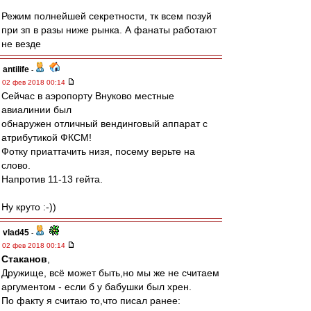
Режим полнейшей секретности, тк всем позуй
при зп в разы ниже рынка. А фанаты работают
не везде
antilife
-
02 фев 2018 00:14
Сейчас в аэропорту Внуково местные
авиалинии был
обнаружен отличный вендинговый аппарат с
атрибутикой ФКСМ!
Фотку приаттачить низя, посему верьте на
слово.
Напротив 11-13 гейта.
Ну круто :-))
vlad45
-
02 фев 2018 00:14
Cтаканов
,
Дружище, всё может быть,но мы же не считаем
аргументом - если б у бабушки был хрен.
По факту я считаю то,что писал ранее: