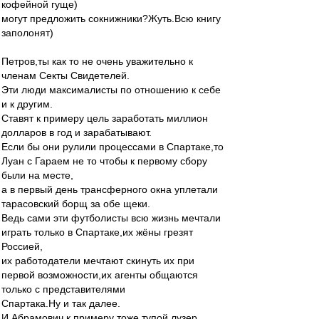
кофейной гуще)
могут предложить сокнижники?Жуть.Всю книгу
заполонят)
Петров,ты как то не очень уважительно к
членам Секты Свидетелей.
Эти люди максималисты по отношению к себе
и к другим.
Ставят к примеру цель заработать миллион
долларов в год и зарабатывают.
Если бы они рулили процессами в Спартаке,то
Луан с Гараем не то чтобы к первому сбору
были на месте,
а в первый день трансферного окна уплетали
тарасовский борщ за обе щеки.
Ведь сами эти футболисты всю жизнь мечтали
играть только в Спартаке,их жёны грезят
Россией,
их работодатели мечтают скинуть их при
первой возможности,их агенты общаются
только с представителями
Спартака.Ну и так далее.
И Абрамович к примеру тоже тупой лузер.