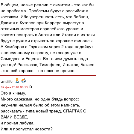
В общем, новые реалии с лимитом - это как бы
не проблема. Проблемы будут с российским
костяком. Ибо уверенность есть, что Зобнин,
Джикия и Кутепов при Каррере вырастут в
отличных мастеров европейкого уровня и
захотят поиграть в Англии или Италии и их таки
будут с руками отрывать за хорошие финансы.
А Комбаров с Глушаком через 2 года подойдут
к пенсионному возрасту, не говоря уже о
Самедове и Ещенко. Вот о чем думать надо
уже ща! Рассказов, Тимофеев, Игнатов, Бакаев
- это всё хорошо... но пока не прочно.
antilife
-
02 фев 2018 00:25
Это я к чему.
Много сарказма, но один блядь вопрос:
неужели нельзя было об этом написать,
рассказать - типа новый тренд, СПАРТАК С
ВАМИ ВЕЗДЕ,
и прочая лабуда.
Или я пропустил новости?