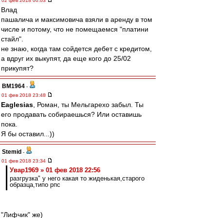
02 фев 2018 00:03
Влад
пашалича и максимовича взяли в аренду в том
числе и потому, что не помещаемся "платини
стайл".
не знаю, когда там сойдется дебет с кредитом,
а вдруг их выкупят, да еще кого до 25/02
прикупят?
BM1964
-
01 фев 2018 23:48
Eaglesias
, Роман, ты Мельгарехо забыл. Ты
его продавать собираешься? Или оставишь
пока.
Я бы оставил...))
Stemid
-
01 фев 2018 23:34
Увар1969 » 01 фев 2018 22:56
разгрузка" у него какая то жиденькая,старого
образца,типо рпс
"Лифчик" же)