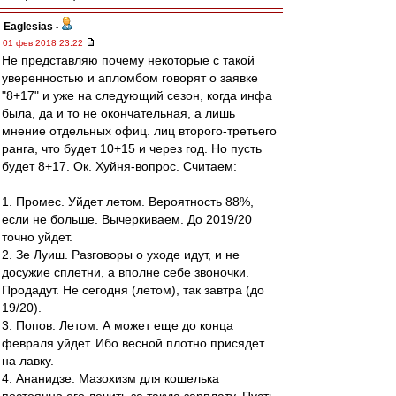
Eaglesias
-
01 фев 2018 23:22
Не представляю почему некоторые с такой
уверенностью и апломбом говорят о заявке
"8+17" и уже на следующий сезон, когда инфа
была, да и то не окончательная, а лишь
мнение отдельных офиц. лиц второго-третьего
ранга, что будет 10+15 и через год. Но пусть
будет 8+17. Ок. Хуйня-вопрос. Считаем:
1. Промес. Уйдет летом. Вероятность 88%,
если не больше. Вычеркиваем. До 2019/20
точно уйдет.
2. Зе Луиш. Разговоры о уходе идут, и не
досужие сплетни, а вполне себе звоночки.
Продадут. Не сегодня (летом), так завтра (до
19/20).
3. Попов. Летом. А может еще до конца
февраля уйдет. Ибо весной плотно присядет
на лавку.
4. Ананидзе. Мазохизм для кошелька