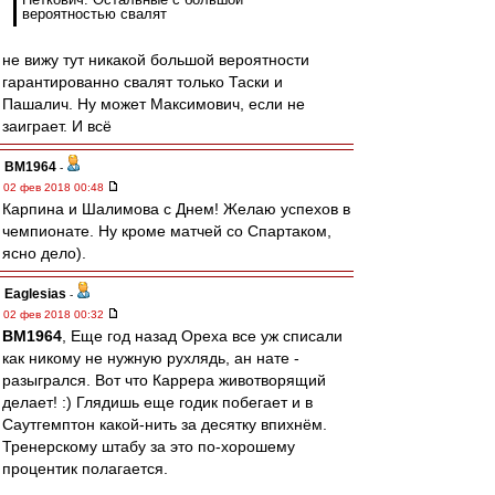
вероятностью свалят
не вижу тут никакой большой вероятности
гарантированно свалят только Таски и
Пашалич. Ну может Максимович, если не
заиграет. И всё
BM1964
-
02 фев 2018 00:48
Карпина и Шалимова с Днем! Желаю успехов в
чемпионате. Ну кроме матчей со Спартаком,
ясно дело).
Eaglesias
-
02 фев 2018 00:32
BM1964
, Еще год назад Ореха все уж списали
как никому не нужную рухлядь, ан нате -
разыгрался. Вот что Каррера животворящий
делает! :) Глядишь еще годик побегает и в
Саутгемптон какой-нить за десятку впихнём.
Тренерскому штабу за это по-хорошему
процентик полагается.