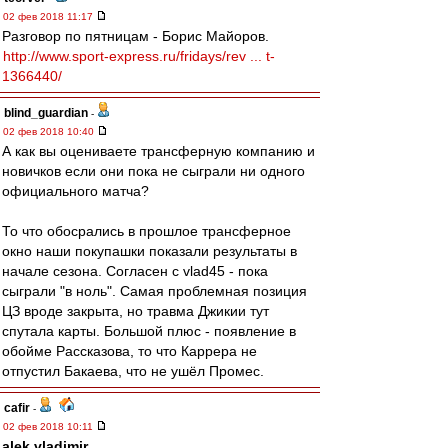
02 фев 2018 11:17
Разговор по пятницам - Борис Майоров.
http://www.sport-express.ru/fridays/rev ... t-
1366440/
blind_guardian
-
02 фев 2018 10:40
А как вы оцениваете трансферную компанию и
новичков если они пока не сыграли ни одного
официального матча?
То что обосрались в прошлое трансферное
окно наши покупашки показали результаты в
начале сезона. Согласен с vlad45 - пока
сыграли "в ноль". Самая проблемная позиция
ЦЗ вроде закрыта, но травма Джикии тут
спутала карты. Большой плюс - появление в
обойме Рассказова, то что Каррера не
отпустил Бакаева, что не ушёл Промес.
cafir
-
02 фев 2018 10:11
alek.vladimir
,