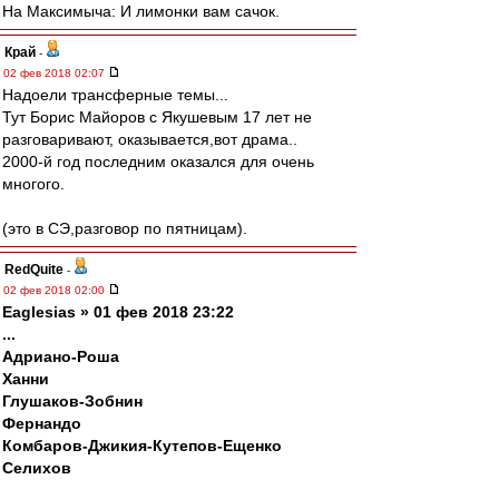
На Максимыча: И лимонки вам сачок.
Край
-
02 фев 2018 02:07
Надоели трансферные темы...
Тут Борис Майоров с Якушевым 17 лет не
разговаривают, оказывается,вот драма..
2000-й год последним оказался для очень
многого.
(это в СЭ,разговор по пятницам).
RedQuite
-
02 фев 2018 02:00
Eaglesias » 01 фев 2018 23:22
...
Адриано-Роша
Ханни
Глушаков-Зобнин
Фернандо
Комбаров-Джикия-Кутепов-Ещенко
Селихов