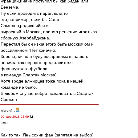
Франции,иначе поступил бы как Зидан или
Бензема.
Ну если проводить параллели,то
это,например, если бы Саня
Самедов,родившийся и
выросший в Москве, принял решение играть за
сборную Азербайджана.
Перестал бы он из-за этого быть москвичом и
россиянином?Нет конечно.
Короче,лично я буду воспринимать нашего
новичка как первого представителя
французского футбола
в команде Спартак Москва)
Хотя вроде алжирцев тоже пока в нашей
команде не было.
В любом случае,добро пожаловать в Спартак,
Софьян.
slava1
-
02 фев 2018 02:09
knn
Как то так: Янь сохни фан (запятая на выбор)