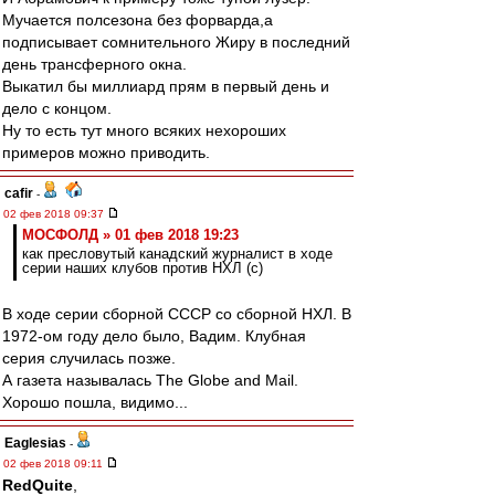
Мучается полсезона без форварда,а
подписывает сомнительного Жиру в последний
день трансферного окна.
Выкатил бы миллиард прям в первый день и
дело с концом.
Ну то есть тут много всяких нехороших
примеров можно приводить.
cafir
-
02 фев 2018 09:37
МОСФОЛД » 01 фев 2018 19:23
как пресловутый канадский журналист в ходе
серии наших клубов против НХЛ (с)
В ходе серии сборной СССР со сборной НХЛ. В
1972-ом году дело было, Вадим. Клубная
серия случилась позже.
А газета называлась The Globe and Mail.
Хорошо пошла, видимо...
Eaglesias
-
02 фев 2018 09:11
RedQuite
,