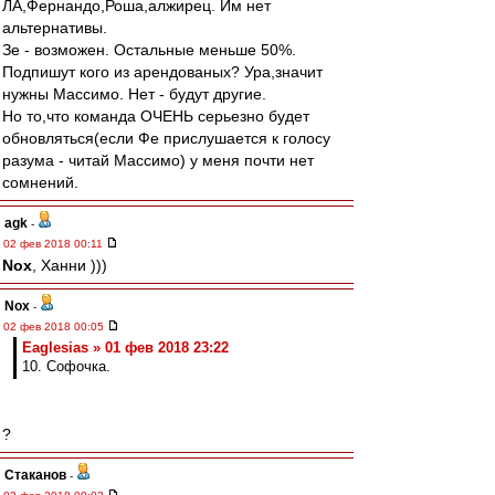
ЛА,Фернандо,Роша,алжирец. Им нет
альтернативы.
Зе - возможен. Остальные меньше 50%.
Подпишут кого из арендованых? Ура,значит
нужны Массимо. Нет - будут другие.
Но то,что команда ОЧЕНЬ серьезно будет
обновляться(если Фе прислушается к голосу
разума - читай Массимо) у меня почти нет
сомнений.
agk
-
02 фев 2018 00:11
Nox
, Ханни )))
Nox
-
02 фев 2018 00:05
Eaglesias » 01 фев 2018 23:22
10. Софочка.
?
Cтаканов
-