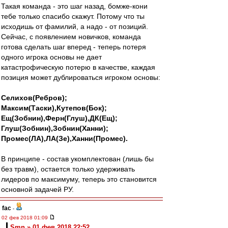
Такая команда - это шаг назад, бомже-кони
тебе только спасибо скажут. Потому что ты
исходишь от фамилий, а надо - от позиций.
Сейчас, с появлением новичков, команда
готова сделать шаг вперед - теперь потеря
одного игрока основы не дает
катастрофическую потерю в качестве, каждая
позиция может дублироваться игроком основы:
Селихов(Ребров);
Максим(Таски),Кутепов(Бок);
Ещ(Зобнин),Ферн(Глуш),ДК(Ещ);
Глуш(Зобнин),Зобнин(Ханни);
Промес(ЛА),ЛА(Зе),Ханни(Промес).
В принципе - состав укомплектован (лишь бы
без травм), остается только удерживать
лидеров по максимуму, теперь это становится
основной задачей РУ.
fac
-
02 фев 2018 01:09
Smn » 01 фев 2018 22:52