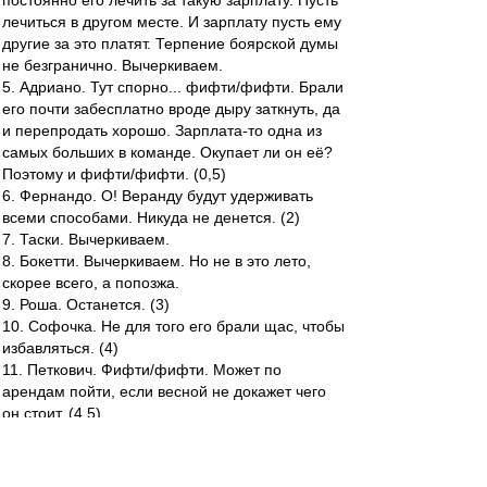
постоянно его лечить за такую зарплату. Пусть
лечиться в другом месте. И зарплату пусть ему
другие за это платят. Терпение боярской думы
не безгранично. Вычеркиваем.
5. Адриано. Тут спорно... фифти/фифти. Брали
его почти забесплатно вроде дыру заткнуть, да
и перепродать хорошо. Зарплата-то одна из
самых больших в команде. Окупает ли он её?
Поэтому и фифти/фифти. (0,5)
6. Фернандо. О! Веранду будут удерживать
всеми способами. Никуда не денется. (2)
7. Таски. Вычеркиваем.
8. Бокетти. Вычеркиваем. Но не в это лето,
скорее всего, а попозжа.
9. Роша. Останется. (3)
10. Софочка. Не для того его брали щас, чтобы
избавляться. (4)
11. Петкович. Фифти/фифти. Может по
арендам пойти, если весной не докажет чего
он стоит. (4,5)
12-13. Пашалич и Максимович не считаются,
ибо аренда.