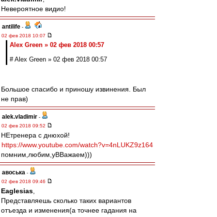
Невероятное видио!
antilife
-
02 фев 2018 10:07
Alex Green » 02 фев 2018 00:57
# Alex Green » 02 фев 2018 00:57
Большое спасибо и приношу извинения. Был
не прав)
alek.vladimir
-
02 фев 2018 09:52
НЕтренера с днюхой!
https://www.youtube.com/watch?v=4nLUKZ9z164
помним,любим,уВВажаем)))
авоська
-
02 фев 2018 09:46
Eaglesias
,
Представляешь сколько таких вариантов
отъезда и изменения(а точнее гадания на