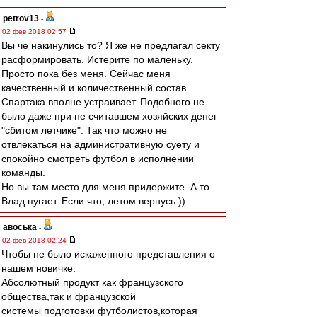
petrov13
-
02 фев 2018 02:57
Вы че накинулись то? Я же не предлагал секту
расформировать. Истерите по маленьку.
Просто пока без меня. Сейчас меня
качественный и количественный состав
Спартака вполне устраивает. Подобного не
было даже при не считавшем хозяйских денег
"сбитом летчике". Так что можно не
отвлекаться на административную суету и
спокойно смотреть футбол в исполнении
команды.
Но вы там место для меня придержите. А то
Влад пугает. Если что, летом вернусь ))
авоська
-
02 фев 2018 02:24
Чтобы не было искаженного представления о
нашем новичке.
Абсолютный продукт как французского
общества,так и французской
системы подготовки футболистов,которая