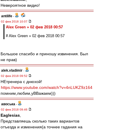
Невероятное видио!
antilife
-
02 фев 2018 10:07
Alex Green » 02 фев 2018 00:57
# Alex Green » 02 фев 2018 00:57
Большое спасибо и приношу извинения. Был
не прав)
alek.vladimir
-
02 фев 2018 09:52
НЕтренера с днюхой!
https://www.youtube.com/watch?v=4nLUKZ9z164
помним,любим,уВВажаем)))
авоська
-
02 фев 2018 09:46
Eaglesias
,
Представляешь сколько таких вариантов
отъезда и изменения(а точнее гадания на