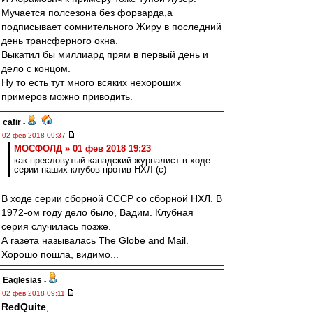
Мучается полсезона без форварда,а
подписывает сомнительного Жиру в последний
день трансферного окна.
Выкатил бы миллиард прям в первый день и
дело с концом.
Ну то есть тут много всяких нехороших
примеров можно приводить.
cafir
-
02 фев 2018 09:37
МОСФОЛД » 01 фев 2018 19:23
как пресловутый канадский журналист в ходе
серии наших клубов против НХЛ (с)
В ходе серии сборной СССР со сборной НХЛ. В
1972-ом году дело было, Вадим. Клубная
серия случилась позже.
А газета называлась The Globe and Mail.
Хорошо пошла, видимо...
Eaglesias
-
02 фев 2018 09:11
RedQuite
,