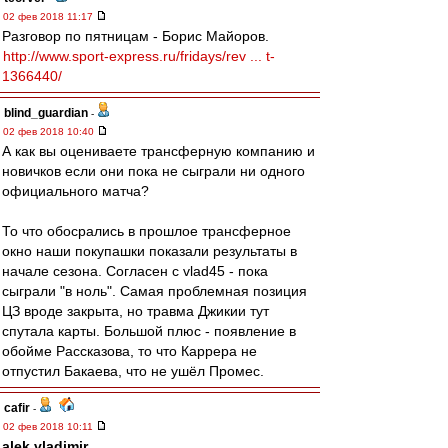
02 фев 2018 11:17
Разговор по пятницам - Борис Майоров.
http://www.sport-express.ru/fridays/rev ... t-
1366440/
blind_guardian
-
02 фев 2018 10:40
А как вы оцениваете трансферную компанию и
новичков если они пока не сыграли ни одного
официального матча?
То что обосрались в прошлое трансферное
окно наши покупашки показали результаты в
начале сезона. Согласен с vlad45 - пока
сыграли "в ноль". Самая проблемная позиция
ЦЗ вроде закрыта, но травма Джикии тут
спутала карты. Большой плюс - появление в
обойме Рассказова, то что Каррера не
отпустил Бакаева, что не ушёл Промес.
cafir
-
02 фев 2018 10:11
alek.vladimir
,