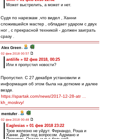
Может выстрелить, а может и нет.
Судя по нарезкам ,что видел , Ханни
сложившейся мастер , обладает ударом с двух
ног , с прекрасной техникой - должен заиграть
сразу .
Alex Green
-
02 фев 2018 00:57
antilife » 02 фев 2018, 00:25
Или я пропустил новости?
Пропустил. С 27 декабря установили и
информация об этом была на доткоме и далее
везде.
https://spartak.com/news/2017-12-28-atr ...
kh_moskvy/
mentufer
-
02 фев 2018 00:48
Eaglesias » 01 фев 2018 23:22
Трое железно не уйдут. Фернандо, Роша и
Ханни. Двое под вопросом. Адриано и
Петкович. Остальные с большой