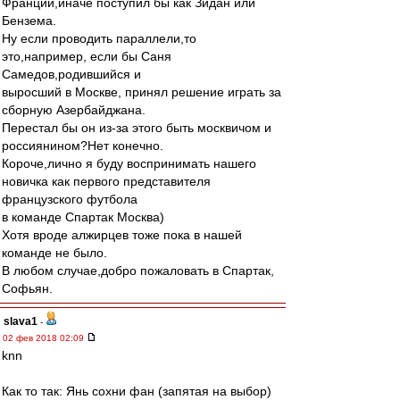
Франции,иначе поступил бы как Зидан или
Бензема.
Ну если проводить параллели,то
это,например, если бы Саня
Самедов,родившийся и
выросший в Москве, принял решение играть за
сборную Азербайджана.
Перестал бы он из-за этого быть москвичом и
россиянином?Нет конечно.
Короче,лично я буду воспринимать нашего
новичка как первого представителя
французского футбола
в команде Спартак Москва)
Хотя вроде алжирцев тоже пока в нашей
команде не было.
В любом случае,добро пожаловать в Спартак,
Софьян.
slava1
-
02 фев 2018 02:09
knn
Как то так: Янь сохни фан (запятая на выбор)