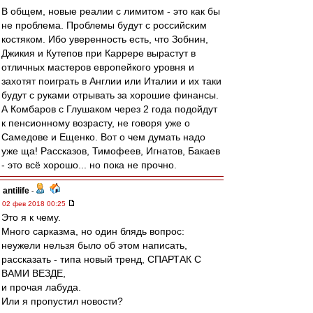
В общем, новые реалии с лимитом - это как бы
не проблема. Проблемы будут с российским
костяком. Ибо уверенность есть, что Зобнин,
Джикия и Кутепов при Каррере вырастут в
отличных мастеров европейкого уровня и
захотят поиграть в Англии или Италии и их таки
будут с руками отрывать за хорошие финансы.
А Комбаров с Глушаком через 2 года подойдут
к пенсионному возрасту, не говоря уже о
Самедове и Ещенко. Вот о чем думать надо
уже ща! Рассказов, Тимофеев, Игнатов, Бакаев
- это всё хорошо... но пока не прочно.
antilife
-
02 фев 2018 00:25
Это я к чему.
Много сарказма, но один блядь вопрос:
неужели нельзя было об этом написать,
рассказать - типа новый тренд, СПАРТАК С
ВАМИ ВЕЗДЕ,
и прочая лабуда.
Или я пропустил новости?