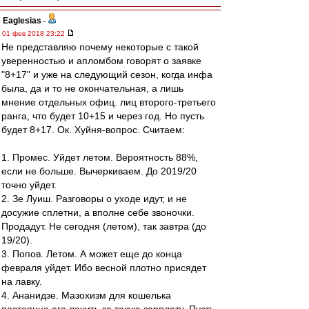
Eaglesias
-
01 фев 2018 23:22
Не представляю почему некоторые с такой
уверенностью и апломбом говорят о заявке
"8+17" и уже на следующий сезон, когда инфа
была, да и то не окончательная, а лишь
мнение отдельных офиц. лиц второго-третьего
ранга, что будет 10+15 и через год. Но пусть
будет 8+17. Ок. Хуйня-вопрос. Считаем:
1. Промес. Уйдет летом. Вероятность 88%,
если не больше. Вычеркиваем. До 2019/20
точно уйдет.
2. Зе Луиш. Разговоры о уходе идут, и не
досужие сплетни, а вполне себе звоночки.
Продадут. Не сегодня (летом), так завтра (до
19/20).
3. Попов. Летом. А может еще до конца
февраля уйдет. Ибо весной плотно присядет
на лавку.
4. Ананидзе. Мазохизм для кошелька