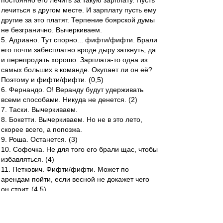
постоянно его лечить за такую зарплату. Пусть
лечиться в другом месте. И зарплату пусть ему
другие за это платят. Терпение боярской думы
не безгранично. Вычеркиваем.
5. Адриано. Тут спорно... фифти/фифти. Брали
его почти забесплатно вроде дыру заткнуть, да
и перепродать хорошо. Зарплата-то одна из
самых больших в команде. Окупает ли он её?
Поэтому и фифти/фифти. (0,5)
6. Фернандо. О! Веранду будут удерживать
всеми способами. Никуда не денется. (2)
7. Таски. Вычеркиваем.
8. Бокетти. Вычеркиваем. Но не в это лето,
скорее всего, а попозжа.
9. Роша. Останется. (3)
10. Софочка. Не для того его брали щас, чтобы
избавляться. (4)
11. Петкович. Фифти/фифти. Может по
арендам пойти, если весной не докажет чего
он стоит. (4,5)
12-13. Пашалич и Максимович не считаются,
ибо аренда.