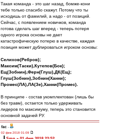
Такая команда - это шаг назад, бомже-кони
тебе только спасибо скажут. Потому что ты
исходишь от фамилий, а надо - от позиций.
Сейчас, с появлением новичков, команда
готова сделать шаг вперед - теперь потеря
одного игрока основы не дает
катастрофическую потерю в качестве, каждая
позиция может дублироваться игроком основы:
Селихов(Ребров);
Максим(Таски),Кутепов(Бок);
Ещ(Зобнин),Ферн(Глуш),ДК(Ещ);
Глуш(Зобнин),Зобнин(Ханни);
Промес(ЛА),ЛА(Зе),Ханни(Промес).
В принципе - состав укомплектован (лишь бы
без травм), остается только удерживать
лидеров по максимуму, теперь это становится
основной задачей РУ.
fac
-
02 фев 2018 01:09
Smn » 01 фев 2018 22:52