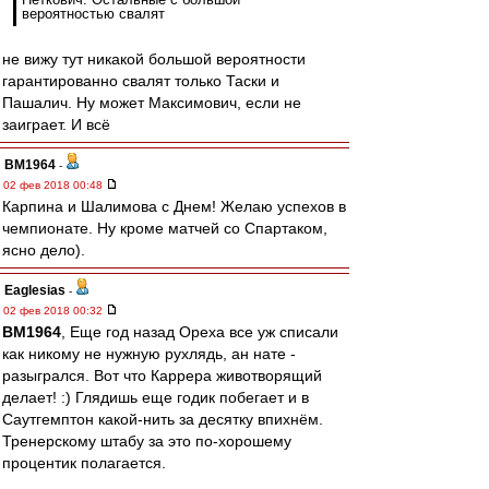
вероятностью свалят
не вижу тут никакой большой вероятности
гарантированно свалят только Таски и
Пашалич. Ну может Максимович, если не
заиграет. И всё
BM1964
-
02 фев 2018 00:48
Карпина и Шалимова с Днем! Желаю успехов в
чемпионате. Ну кроме матчей со Спартаком,
ясно дело).
Eaglesias
-
02 фев 2018 00:32
BM1964
, Еще год назад Ореха все уж списали
как никому не нужную рухлядь, ан нате -
разыгрался. Вот что Каррера животворящий
делает! :) Глядишь еще годик побегает и в
Саутгемптон какой-нить за десятку впихнём.
Тренерскому штабу за это по-хорошему
процентик полагается.