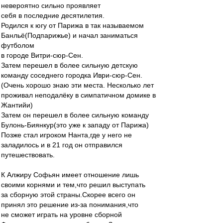
невероятно сильно проявляет
себя в последние десятилетия.
Родился к югу от Парижа в так называемом
Банльё(Подпарижье) и начал заниматься
футболом
в городе Витри-сюр-Сен.
Затем перешел в более сильную детскую
команду соседнего городка Иври-сюр-Сен.
(Очень хорошо знаю эти места. Несколько лет
проживал неподалёку в симпатичном домике в
Жантийи)
Затем он перешел в более сильную команду
Булонь-Биянкур(это уже к западу от Парижа)
Позже стал игроком Нанта,где у него не
заладилось и в 21 год он отправился
путешествовать.
К Алжиру Софьян имеет отношение лишь
своими корнями и тем,что решил выступать
за сборную этой страны.Скорее всего он
принял это решение из-за понимания,что
не сможет играть на уровне сборной