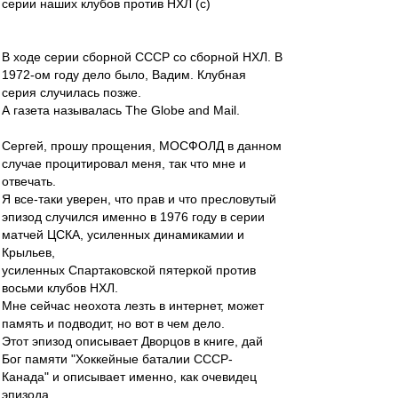
серии наших клубов против НХЛ (с)
В ходе серии сборной СССР со сборной НХЛ. В
1972-ом году дело было, Вадим. Клубная
серия случилась позже.
А газета называлась The Globe and Mail.
Сергей, прошу прощения, МОСФОЛД в данном
случае процитировал меня, так что мне и
отвечать.
Я все-таки уверен, что прав и что пресловутый
эпизод случился именно в 1976 году в серии
матчей ЦСКА, усиленных динамикамии и
Крыльев,
усиленных Спартаковской пятеркой против
восьми клубов НХЛ.
Мне сейчас неохота лезть в интернет, может
память и подводит, но вот в чем дело.
Этот эпизод описывает Дворцов в книге, дай
Бог памяти "Хоккейные баталии СССР-
Канада" и описывает именно, как очевидец
эпизода.