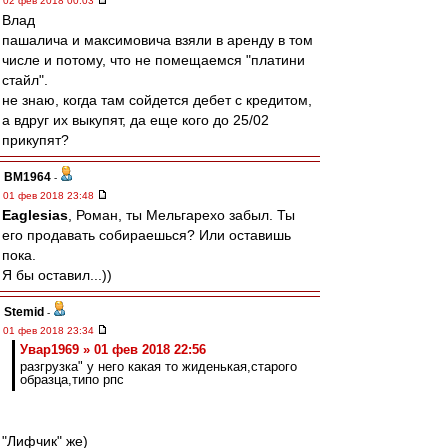
02 фев 2018 00:03
Влад
пашалича и максимовича взяли в аренду в том
числе и потому, что не помещаемся "платини
стайл".
не знаю, когда там сойдется дебет с кредитом,
а вдруг их выкупят, да еще кого до 25/02
прикупят?
BM1964
-
01 фев 2018 23:48
Eaglesias
, Роман, ты Мельгарехо забыл. Ты
его продавать собираешься? Или оставишь
пока.
Я бы оставил...))
Stemid
-
01 фев 2018 23:34
Увар1969 » 01 фев 2018 22:56
разгрузка" у него какая то жиденькая,старого
образца,типо рпс
"Лифчик" же)