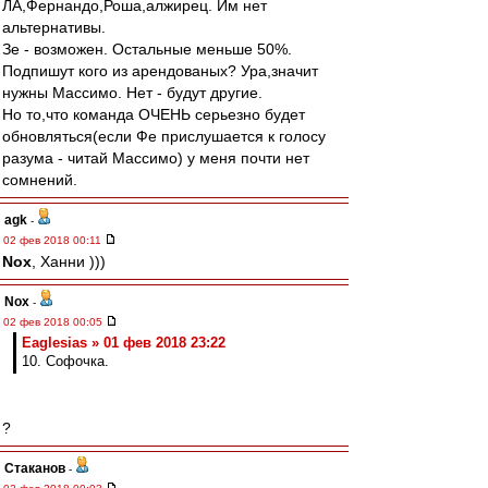
ЛА,Фернандо,Роша,алжирец. Им нет
альтернативы.
Зе - возможен. Остальные меньше 50%.
Подпишут кого из арендованых? Ура,значит
нужны Массимо. Нет - будут другие.
Но то,что команда ОЧЕНЬ серьезно будет
обновляться(если Фе прислушается к голосу
разума - читай Массимо) у меня почти нет
сомнений.
agk
-
02 фев 2018 00:11
Nox
, Ханни )))
Nox
-
02 фев 2018 00:05
Eaglesias » 01 фев 2018 23:22
10. Софочка.
?
Cтаканов
-