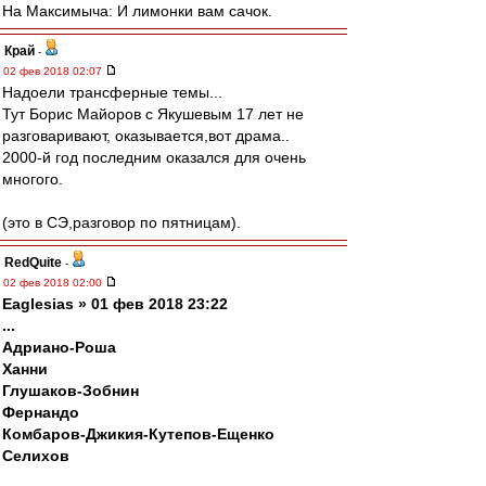
На Максимыча: И лимонки вам сачок.
Край
-
02 фев 2018 02:07
Надоели трансферные темы...
Тут Борис Майоров с Якушевым 17 лет не
разговаривают, оказывается,вот драма..
2000-й год последним оказался для очень
многого.
(это в СЭ,разговор по пятницам).
RedQuite
-
02 фев 2018 02:00
Eaglesias » 01 фев 2018 23:22
...
Адриано-Роша
Ханни
Глушаков-Зобнин
Фернандо
Комбаров-Джикия-Кутепов-Ещенко
Селихов