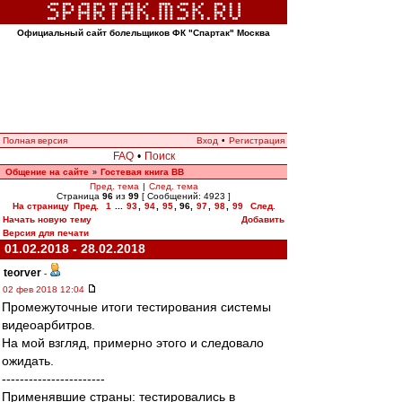
Официальный сайт болельщиков ФК "Спартак" Москва
Полная версия
Вход
•
Регистрация
FAQ
•
Поиск
Общение на сайте
Гостевая книга ВВ
»
Пред. тема
|
След. тема
Страница
96
из
99
[ Сообщений: 4923 ]
На страницу
Пред.
1
...
93
,
94
,
95
,
96
,
97
,
98
,
99
След.
Начать новую тему
Добавить
Версия для печати
01.02.2018 - 28.02.2018
teorver
-
02 фев 2018 12:04
Промежуточные итоги тестирования системы
видеоарбитров.
На мой взгляд, примерно этого и следовало
ожидать.
-----------------------
Применявшие страны: тестировались в