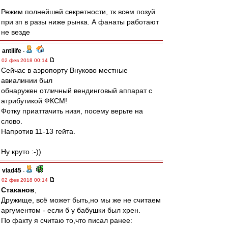
Режим полнейшей секретности, тк всем позуй
при зп в разы ниже рынка. А фанаты работают
не везде
antilife
-
02 фев 2018 00:14
Сейчас в аэропорту Внуково местные
авиалинии был
обнаружен отличный вендинговый аппарат с
атрибутикой ФКСМ!
Фотку приаттачить низя, посему верьте на
слово.
Напротив 11-13 гейта.
Ну круто :-))
vlad45
-
02 фев 2018 00:14
Cтаканов
,
Дружище, всё может быть,но мы же не считаем
аргументом - если б у бабушки был хрен.
По факту я считаю то,что писал ранее: