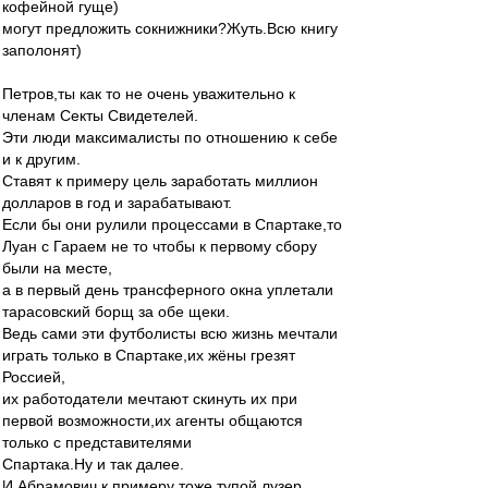
кофейной гуще)
могут предложить сокнижники?Жуть.Всю книгу
заполонят)
Петров,ты как то не очень уважительно к
членам Секты Свидетелей.
Эти люди максималисты по отношению к себе
и к другим.
Ставят к примеру цель заработать миллион
долларов в год и зарабатывают.
Если бы они рулили процессами в Спартаке,то
Луан с Гараем не то чтобы к первому сбору
были на месте,
а в первый день трансферного окна уплетали
тарасовский борщ за обе щеки.
Ведь сами эти футболисты всю жизнь мечтали
играть только в Спартаке,их жёны грезят
Россией,
их работодатели мечтают скинуть их при
первой возможности,их агенты общаются
только с представителями
Спартака.Ну и так далее.
И Абрамович к примеру тоже тупой лузер.