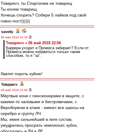
Товарисч, ты Спартачам не товарищ
Ты коням товарищ
Хочешь спорить? Собери 5 лайков под свой
говно-пост))))))
saveliy
-
06 май 2018 22:16
Товарисч » 06 май 2018 22:06
Каррера уходит и Промеса забирает? Если от
Промеса можно избавиться только таким
способом, то я "за".
Хватит пороть хуйню!
Товарисч
-
06 май 2018 22:06
Мёртвые кони с пенсионерами в защите, с
какими-то чаловыми и бистровичами, с
Вернблумом в атаке - имеют все шансы на
серебро и группу ЛЧ.
Мы, имея сильнейший в лиге состав,
умудрились просрать чемпионат, кубок,
обосрались в ЛЧ и ЛЕ.