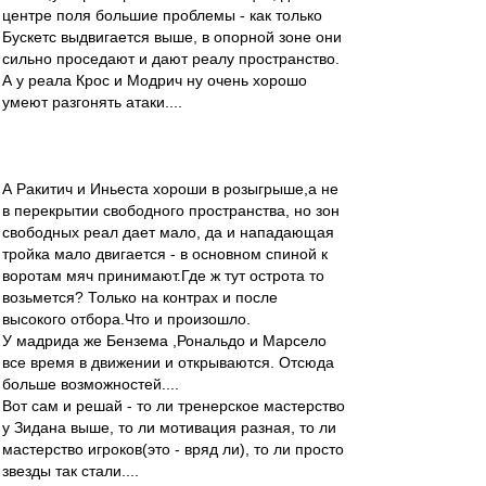
центре поля большие проблемы - как только
Бускетс выдвигается выше, в опорной зоне они
сильно проседают и дают реалу пространство.
А у реала Крос и Модрич ну очень хорошо
умеют разгонять атаки....
А Ракитич и Иньеста хороши в розыгрыше,а не
в перекрытии свободного пространства, но зон
свободных реал дает мало, да и нападающая
тройка мало двигается - в основном спиной к
воротам мяч принимают.Где ж тут острота то
возьмется? Только на контрах и после
высокого отбора.Что и произошло.
У мадрида же Бензема ,Рональдо и Марсело
все время в движении и открываются. Отсюда
больше возможностей....
Вот сам и решай - то ли тренерское мастерство
у Зидана выше, то ли мотивация разная, то ли
мастерство игроков(это - вряд ли), то ли просто
звезды так стали....