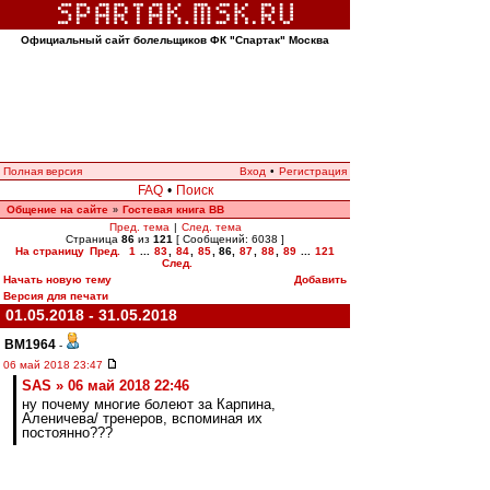
Официальный сайт болельщиков ФК "Спартак" Москва
Полная версия
Вход
•
Регистрация
FAQ
•
Поиск
Общение на сайте
Гостевая книга ВВ
»
Пред. тема
|
След. тема
Страница
86
из
121
[ Сообщений: 6038 ]
На страницу
Пред.
1
...
83
,
84
,
85
,
86
,
87
,
88
,
89
...
121
След.
Начать новую тему
Добавить
Версия для печати
01.05.2018 - 31.05.2018
BM1964
-
06 май 2018 23:47
SAS » 06 май 2018 22:46
ну почему многие болеют за Карпина,
Аленичева/ тренеров, вспоминая их
постоянно???