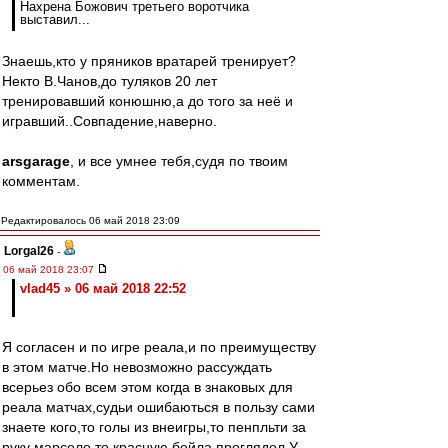
Нахрена Божович третьего воротчика
выставил...
Знаешь,кто у пряников вратарей тренирует?
Некто В.Чанов,до туляков 20 лет
тренировавший конюшню,а до того за неё и
игравший..Совпадение,наверно.
arsgarage
, и все умнее тебя,судя по твоим
комментам.
Редактировалось 06 май 2018 23:09
Lorgal26
-
06 май 2018 23:07
vlad45 » 06 май 2018 22:52
Я согласен и по игре реала,и по преимуществу
в этом матче.Но невозможно рассуждать
всерьез обо всем этом когда в знаковых для
реала матчах,судьи ошибаються в пользу сами
знаете кого,то голы из внеигры,то пенпльти за
руку марсело,то красную бейла проглядел.У