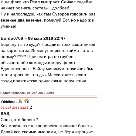
И не факт, что Реал выиграет. Сейчас судейка
начнет ровнять составы...долбоеб....
Ну и напоследок, как там Суворов говорил- раз
везенье,два везенье, помилуй Бог, но надо ж и
уменье!
Bordo0706 » 06 май 2018 22:47
Боря,ну ты то куда? Посадить трех защитников
на карточки за 25 минут первого тайма - это в
пользу????? Причем игра не грубее
обычного,обе команды в меру фолят.
Единственное - Бэйлу минимум горчичник был,
а то и красная...но дык Месси тоже вьехал
сзади,практически одинаковые нарушения.
Редактировалось 06 май 2018 22:56
Olddima
-
06 май 2018 22:51
SAS
,
Саша, кто болеет?
Как можно за это тренерское говнище болеть.
Давай все своими именами, не беря игроцкие