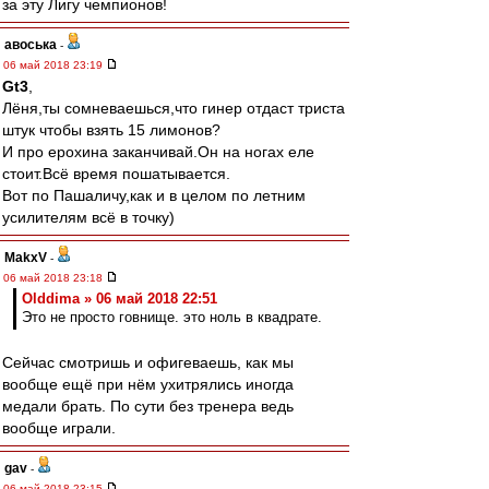
за эту Лигу чемпионов!
авоська
-
06 май 2018 23:19
Gt3
,
Лёня,ты сомневаешься,что гинер отдаст триста
штук чтобы взять 15 лимонов?
И про ерохина заканчивай.Он на ногах еле
стоит.Всё время пошатывается.
Вот по Пашаличу,как и в целом по летним
усилителям всё в точку)
MakxV
-
06 май 2018 23:18
Olddima » 06 май 2018 22:51
Это не просто говнище. это ноль в квадрате.
Сейчас смотришь и офигеваешь, как мы
вообще ещё при нём ухитрялись иногда
медали брать. По сути без тренера ведь
вообще играли.
gav
-
06 май 2018 23:15