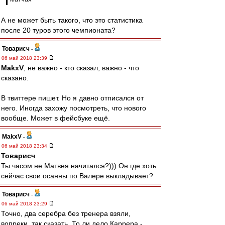
А не может быть такого, что это статистика
после 20 туров этого чемпионата?
Товарисч
-
06 май 2018 23:39
MakxV
, не важно - кто сказал, важно - что
сказано.
В твиттере пишет. Но я давно отписался от
него. Иногда захожу посмотреть, что нового
вообще. Может в фейсбуке ещё.
MakxV
-
06 май 2018 23:34
Товарисч
Ты часом не Матвея начитался?))) Он где хоть
сейчас свои осанны по Валере выкладывает?
Товарисч
-
06 май 2018 23:29
Точно, два серебра без тренера взяли,
вопреки, так сказать. То ли дело Каррера -