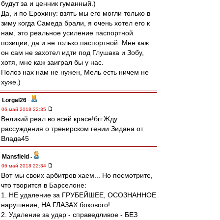
будут за и ценник гуманный.)
Да, и по Ерохину: взять мы его могли только в
зиму когда Самеда брали, я очень хотел его к
нам, это реальное усиление паспортной
позиции, да и не только паспортной. Мне каж
он сам не захотел идти под Глушака и Зобу,
хотя, мне каж заиграл бы у нас.
Полоз нах нам не нужен, Мель есть ничем не
хуже.)
Lorgal26
-
06 май 2018 22:35
Великий реал во всей красе!бгг.Жду
рассуждения о тренирском гении Зидана от
Влада45
Mansfield
-
06 май 2018 22:34
Вот мы своих арбитров хаем... Но посмотрите,
что творится в Барселоне:
1. НЕ удаление за ГРУБЕЙШЕЕ, ОСОЗНАННОЕ
нарушение, НА ГЛАЗАХ бокового!
2. Удаление за удар - справедливое - БЕЗ