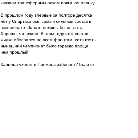
каждым трансферным окном повышая планку.
В прошлом году впервые за полтора десятка
лет у Спартака был самый сильный состав в
чемпионате. Золото должны были взять.
Хорошо, что взяли. В этом году этот состав
жидко обосрался по всем фронтам, хотя взять
нынешний чемпионат было гораздо проще,
чем прошлый.
Каррера уходит и Промеса забирает? Если от
Промеса можно избавиться только таким
способом, то я "за".
mifta
-
06 май 2018 22:03
yri
, Дык то неудивительно: весь просранный
сезон простят за победу над "Спартаком".
Спартачек-Казачек!
-
06 май 2018 22:01
7 велик))))