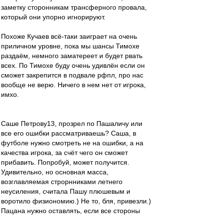
заметку сторонникам трансферного провала,
который они упорно игнорируют.
Похоже Кучаев всё-таки заиграет на очень
приличном уровне, пока мы шансы Тимохе
раздаём, немного заматереет и будет рвать
всех. По Тимохе буду очень удивлён если он
сможет закрепится в подвале рфпл, про нас
вообще не верю. Ничего в нем нет от игрока,
имхо.
Саше Петрову13, прозрел по Пашаличу или
все его ошибки рассматриваешь? Саша, в
футболе нужно смотреть не на ошибки, а на
качества игрока, за счёт чего он сможет
прибавить. Попробуй, может получится.
Удивительно, но основная масса,
возглавляемая строрнниками летнего
неусиления, считала Пашу плюшевым и
воротило физиономию.) Не то, бля, привезли.)
Пацана нужно оставлять, если все стороны