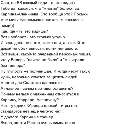
Саш, на ВВ каждый видит, то что видит)
Тебе вот кажется, что "многие" болеют за
Карпина-Аленичева. Это вообще хто? Покажи
мне моих единомышленников - я сольюсь с
ними!))
Где, где - ты это видишь?
Вот наоборот - это сколько угодно.
И ведь дело не в том, какие они, а в какой-то
дикой не объктивности, почти ненависти...
Вот выше, какой-то очередной персонаж пишет,
что у Валеры "ничего не было" и "мы играли
без тренера".
Ну глупость же полнейшая. И когда несут такую
чушь, невольно хочется защитить людей,
многое для Спартака сделавших.
А главное - зачем противопоставлять?
Почему нельзя с уважением относиться к
Карпину, Каррере, Аленичеву?
Нет - у одних КАррера плохой - игры нет,
стандартов нет, еще чего-то нет...
У другого Карпин не тренер..
Вчера, кстати Ростов очень симпатично