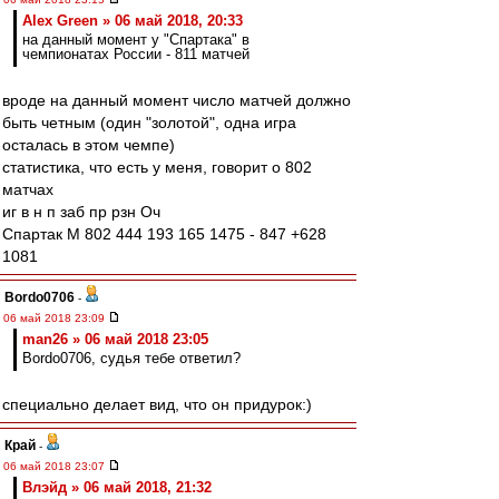
Alex Green » 06 май 2018, 20:33
на данный момент у "Спартака" в
чемпионатах России - 811 матчей
вроде на данный момент число матчей должно
быть четным (один "золотой", одна игра
осталась в этом чемпе)
статистика, что есть у меня, говорит о 802
матчах
иг в н п заб пр рзн Оч
Спартак М 802 444 193 165 1475 - 847 +628
1081
Bordo0706
-
06 май 2018 23:09
man26 » 06 май 2018 23:05
Bordo0706, судья тебе ответил?
специально делает вид, что он придурок:)
Край
-
06 май 2018 23:07
Влэйд » 06 май 2018, 21:32