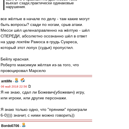
вьехал сзади,практически одинаковые
нарушения.
все жёлтые в начале по делу - там какие могут
быть вопросы? сзади по ногам, срыв атаки.
Месси шёл целенаправленно на жёлтую - шёл
СПЕРЕДИ, абсолютно осознанно шёл в ответ
на удар локтём Рамоса в грудь Суареса,
который этот лопух (судья) пропустил.
Бейлу красная.
Роберто максимум жёлтая из-за того, что
провоцировал Марсело
antilife
-
06 май 2018 22:56
Я не знаю, сдал ли Божевич(убожевич) игру,
или игроки, или другие персонажи.
Я знаю только одно, что "пряники" проиграли
6-0)))) значит, с ними можно говорить))
Bordo0706
-