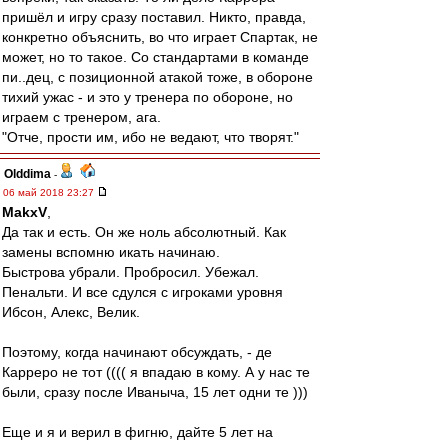
пришёл и игру сразу поставил. Никто, правда,
конкретно объяснить, во что играет Спартак, не
может, но то такое. Со стандартами в команде
пи..дец, с позиционной атакой тоже, в обороне
тихий ужас - и это у тренера по обороне, но
играем с тренером, ага.
"Отче, прости им, ибо не ведают, что творят."
Olddima
-
06 май 2018 23:27
MakxV
,
Да так и есть. Он же ноль абсолютный. Как
замены вспомню икать начинаю.
Быстрова убрали. Пробросил. Убежал.
Пенальти. И все сдулся с игроками уровня
Ибсон, Алекс, Велик.
Поэтому, когда начинают обсуждать, - де
Карреро не тот (((( я впадаю в кому. А у нас те
были, сразу после Иваныча, 15 лет одни те )))
Еще и я и верил в фигню, дайте 5 лет на