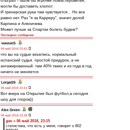
отыграл - были бы игрочки помастеровитее,
могли бы доставить хлопот.
И тренерская рука там чувствуется... Но все
равно нет. Раз "я за Карреру", значит долой
Карпина и Аленичева.
Может лучше за Спартак болеть будем?
Последнее сообщение
чннхнпS
-
06 май 2018 23:42
что вы на судью взъелись, нормальный
испанский судья. простой придурок, а не
ангажированный. там 40% таких и из года в год
ничего не меняется
Lorgal26
-
06 май 2018 23:41
Вот вчера на Открытие был футбол,а сегодня
шоу для глоров))
Alex Green
-
06 май 2018 23:39
gav » 06 май 2018, 23:15
статистика, что есть у меня, говорит о 802
матчах