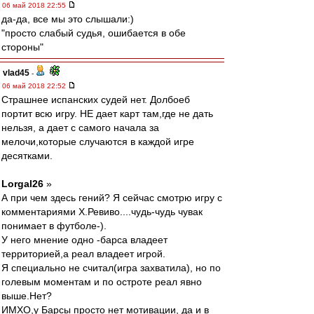
06 май 2018 22:55
да-да, все мы это слышали:)
"просто слабый судья, ошибается в обе
стороны"
vlad45
-
06 май 2018 22:52
Страшнее испанских судей нет. Долбоеб
портит всю игру. НЕ дает карт там,где не дать
нельзя, а дает с самого начала за
мелочи,которые случаются в каждой игре
десятками.
Lorgal26
»
А при чем здесь гений? Я сейчас смотрю игру с
комментариями Х.Ревиво....чудь-чудь чувак
понимает в футболе-).
У него мнение одно -барса владеет
территорией,а реал владеет игрой.
Я специально не считал(игра захватила), но по
голевым моментам и по остроте реал явно
выше.Нет?
ИМХО,у Барсы просто нет мотивации, да и в