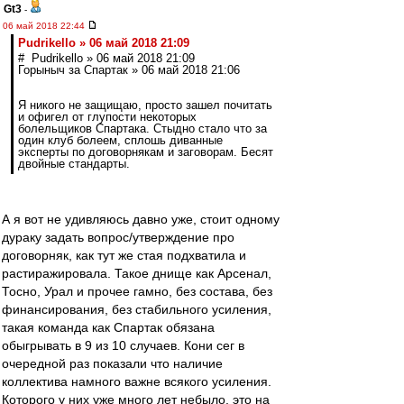
Gt3
-
06 май 2018 22:44
Pudrikello » 06 май 2018 21:09
# Pudrikello » 06 май 2018 21:09
Горыныч за Спартак » 06 май 2018 21:06
Я никого не защищаю, просто зашел почитать
и офигел от глупости некоторых
болельщиков Спартака. Стыдно стало что за
один клуб болеем, сплошь диванные
эксперты по договорнякам и заговорам. Бесят
двойные стандарты.
А я вот не удивляюсь давно уже, стоит одному
дураку задать вопрос/утверждение про
договорняк, как тут же стая подхватила и
растиражировала. Такое днище как Арсенал,
Тосно, Урал и прочее гамно, без состава, без
финансирования, без стабильного усиления,
такая команда как Спартак обязана
обыгрывать в 9 из 10 случаев. Кони сег в
очередной раз показали что наличие
коллектива намного важне всякого усиления.
Которого у них уже много лет небыло, это на