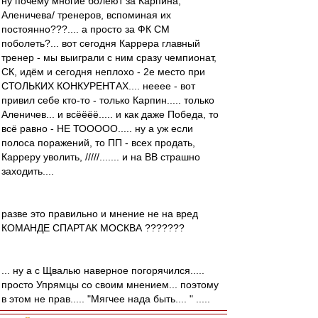
ну почему многие болеют за Карпина,
Аленичева/ тренеров, вспоминая их
постоянно???.... а просто за ФК СМ
поболеть?... вот сегодня Каррера главный
тренер - мы выиграли с ним сразу чемпионат,
СК, идём и сегодня неплохо - 2е место при
СТОЛЬКИХ КОНКУРЕНТАХ.... нееее - вот
привил себе кто-то - только Карпин..... только
Аленичев... и всёёёё..... и как даже Победа, то
всё равно - НЕ ТООООО..... ну а уж если
полоса поражений, то ПП - всех продать,
Карреру уволить, /////....... и на ВВ страшно
заходить....
разве это правильно и мнение не на вред
КОМАНДЕ СПАРТАК МОСКВА ???????
... ну а с Щвалью наверное погорячился.....
просто Упрямцы со своим мнением... поэтому
в этом не прав..... "Мягчее нада быть.... " .....