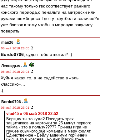
нас такому только гвк соотвествует раннего
конского периода,с пенальти на митрески или
руками шембереса.Где тут футбол и величие?я
уже близок к тому чтобы в мировую закулису
поверить.
man26
-
06 май 2018 23:05
Bordo0706
, судья тебе ответил? :)
Леонидыч
-
06 май 2018 23:04
Хуйня какая то, а не судейство в «эль
классико»...
:(
Bordo0706
-
06 май 2018 23:01
vlad45 » 06 май 2018 22:52
Боря,ну ты то куда? Посадить трех
защитников на карточки за 25 минут первого
тайма - это в пользу????? Причем игра не
грубее обычного,обе команды в меру фолят.
Единственное - Бэйлу минимум горчичник
был, а то и красная...но дык Месси тоже