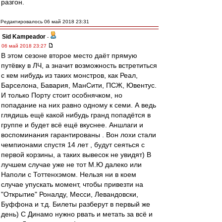
разгон.
Редактировалось 06 май 2018 23:31
Sid Kampeador
-
06 май 2018 23:27
В этом сезоне второе место даёт прямую
путёвку в ЛЧ, а значит возможность встретиться
с кем нибудь из таких монстров, как Реал,
Барселона, Бавария, МанСити, ПСЖ, Ювентус.
И только Порту стоит особнячком, но
попадание на них равно одному к семи. А ведь
глядишь ещё какой нибудь гранд попадётся в
группе и будет всё ещё вкуснее. Аншлаги и
воспоминания гарантированы . Вон лохи стали
чемпионами спустя 14 лет , будут сеяться с
первой корзины, а таких вывесок не увидят) В
лучшем случае уже не тот М.Ю далеко или
Наполи с Тоттенхэмом. Нельзя ни в коем
случае упускать момент, чтобы привезти на
"Открытие" Роналду, Месси, Левандовски,
Буффона и т.д. Билеты разберут в первый же
день) С Динамо нужно рвать и метать за всё и