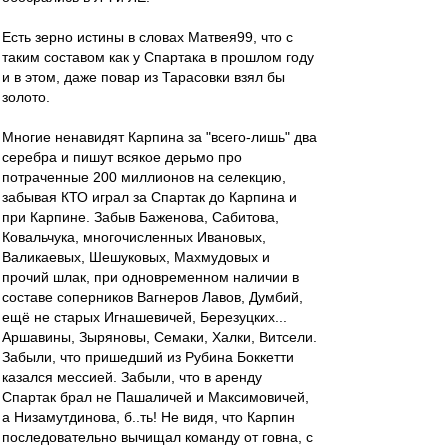
Есть зерно истины в словах Матвея99, что с
таким составом как у Спартака в прошлом году
и в этом, даже повар из Тарасовки взял бы
золото.
Многие ненавидят Карпина за "всего-лишь" два
серебра и пишут всякое дерьмо про
потраченные 200 миллионов на селекцию,
забывая КТО играл за Спартак до Карпина и
при Карпине. Забыв Баженова, Сабитова,
Ковальчука, многочисленных Ивановых,
Валикаевых, Шешуковых, Махмудовых и
прочий шлак, при одновременном наличии в
составе соперников Вагнеров Лавов, Думбий,
ещё не старых Игнашевичей, Березуцких...
Аршавины, Зыряновы, Семаки, Халки, Витсели.
Забыли, что пришедший из Рубина Боккетти
казался мессией. Забыли, что в аренду
Спартак брал не Пашаличей и Максимовичей,
а Низамутдинова, б..ть! Не видя, что Карпин
последовательно вычищал команду от говна, с