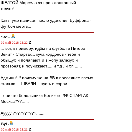
ЖЕЛТОЙ Марсело за провокационный
толчок!...
Как я уже написал после удаления Буффона -
футбол мёртв...
SAS
-
06 май 2018 22:22
... вот, к примеру, идём на футбол в Питере
Зенит - Спартак... куча кордонов - тебя и
обыщут, и полапают, и в жопу залезут, и
прозвонят, и поунижают..... и т.д . и т.п ......
Админы!!!! почему же на ВВ в последнее время
столько.... ШВАЛИ... пусть и сорри....
- они что болельщики Великого ФК СПАРТАК
Москва???......
Ауууу ??????????.......
Byl
-
06 май 2018 22:21