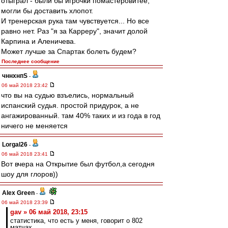
отыграл - были бы игрочки помастеровитее,
могли бы доставить хлопот.
И тренерская рука там чувствуется... Но все
равно нет. Раз "я за Карреру", значит долой
Карпина и Аленичева.
Может лучше за Спартак болеть будем?
Последнее сообщение
чннхнпS
-
06 май 2018 23:42
что вы на судью взъелись, нормальный
испанский судья. простой придурок, а не
ангажированный. там 40% таких и из года в год
ничего не меняется
Lorgal26
-
06 май 2018 23:41
Вот вчера на Открытие был футбол,а сегодня
шоу для глоров))
Alex Green
-
06 май 2018 23:39
gav » 06 май 2018, 23:15
статистика, что есть у меня, говорит о 802
матчах