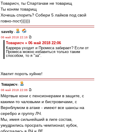
Товарисч, ты Спартачам не товарищ
Ты коням товарищ
Хочешь спорить? Собери 5 лайков под свой
говно-пост))))))
saveliy
-
06 май 2018 22:16
Товарисч » 06 май 2018 22:06
Каррера уходит и Промеса забирает? Если от
Промеса можно избавиться только таким
способом, то я "за".
Хватит пороть хуйню!
Товарисч
-
06 май 2018 22:06
Мёртвые кони с пенсионерами в защите, с
какими-то чаловыми и бистровичами, с
Вернблумом в атаке - имеют все шансы на
серебро и группу ЛЧ.
Мы, имея сильнейший в лиге состав,
умудрились просрать чемпионат, кубок,
обосрались в ЛЧ и ЛЕ.