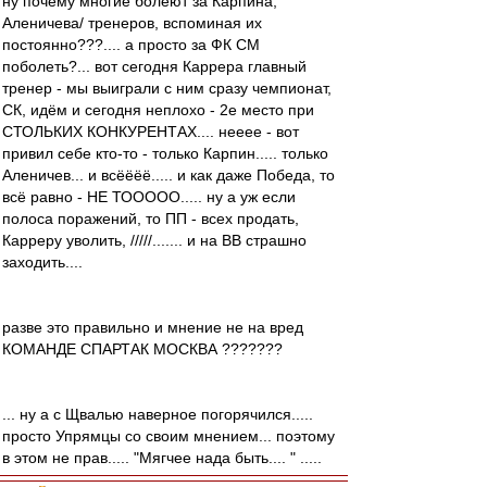
ну почему многие болеют за Карпина,
Аленичева/ тренеров, вспоминая их
постоянно???.... а просто за ФК СМ
поболеть?... вот сегодня Каррера главный
тренер - мы выиграли с ним сразу чемпионат,
СК, идём и сегодня неплохо - 2е место при
СТОЛЬКИХ КОНКУРЕНТАХ.... нееее - вот
привил себе кто-то - только Карпин..... только
Аленичев... и всёёёё..... и как даже Победа, то
всё равно - НЕ ТООООО..... ну а уж если
полоса поражений, то ПП - всех продать,
Карреру уволить, /////....... и на ВВ страшно
заходить....
разве это правильно и мнение не на вред
КОМАНДЕ СПАРТАК МОСКВА ???????
... ну а с Щвалью наверное погорячился.....
просто Упрямцы со своим мнением... поэтому
в этом не прав..... "Мягчее нада быть.... " .....