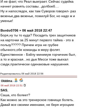
И не факт, что Реал выиграет. Сейчас судейка
начнет ровнять составы...долбоеб....
Ну и напоследок, как там Суворов говорил- раз
везенье,два везенье, помилуй Бог, но надо ж и
уменье!
Bordo0706 » 06 май 2018 22:47
Боря,ну ты то куда? Посадить трех защитников
на карточки за 25 минут первого тайма - это в
пользу????? Причем игра не грубее
обычного,обе команды в меру фолят.
Единственное - Бэйлу минимум горчичник был,
а то и красная...но дык Месси тоже вьехал
сзади,практически одинаковые нарушения.
Редактировалось 06 май 2018 22:56
Olddima
-
06 май 2018 22:51
SAS
,
Саша, кто болеет?
Как можно за это тренерское говнище болеть.
Давай все своими именами, не беря игроцкие