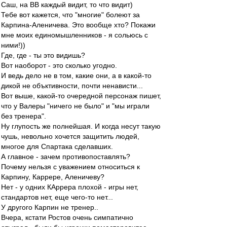
Саш, на ВВ каждый видит, то что видит)
Тебе вот кажется, что "многие" болеют за
Карпина-Аленичева. Это вообще хто? Покажи
мне моих единомышленников - я сольюсь с
ними!))
Где, где - ты это видишь?
Вот наоборот - это сколько угодно.
И ведь дело не в том, какие они, а в какой-то
дикой не объктивности, почти ненависти...
Вот выше, какой-то очередной персонаж пишет,
что у Валеры "ничего не было" и "мы играли
без тренера".
Ну глупость же полнейшая. И когда несут такую
чушь, невольно хочется защитить людей,
многое для Спартака сделавших.
А главное - зачем противопоставлять?
Почему нельзя с уважением относиться к
Карпину, Каррере, Аленичеву?
Нет - у одних КАррера плохой - игры нет,
стандартов нет, еще чего-то нет...
У другого Карпин не тренер..
Вчера, кстати Ростов очень симпатично