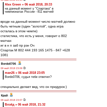
Alex Green » 06 май 2018, 20:33
на данный момент у "Спартака" в
чемпионатах России - 811 матчей
вроде на данный момент число матчей должно
быть четным (один "золотой", одна игра
осталась в этом чемпе)
статистика, что есть у меня, говорит о 802
матчах
иг в н п заб пр рзн Оч
Спартак М 802 444 193 165 1475 - 847 +628
1081
Bordo0706
-
06 май 2018 23:09
man26 » 06 май 2018 23:05
Bordo0706, судья тебе ответил?
специально делает вид, что он придурок:)
Край
-
06 май 2018 23:07
Влэйд » 06 май 2018, 21:32