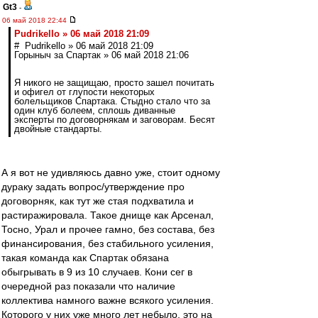
Gt3
-
06 май 2018 22:44
Pudrikello » 06 май 2018 21:09
# Pudrikello » 06 май 2018 21:09
Горыныч за Спартак » 06 май 2018 21:06
Я никого не защищаю, просто зашел почитать
и офигел от глупости некоторых
болельщиков Спартака. Стыдно стало что за
один клуб болеем, сплошь диванные
эксперты по договорнякам и заговорам. Бесят
двойные стандарты.
А я вот не удивляюсь давно уже, стоит одному
дураку задать вопрос/утверждение про
договорняк, как тут же стая подхватила и
растиражировала. Такое днище как Арсенал,
Тосно, Урал и прочее гамно, без состава, без
финансирования, без стабильного усиления,
такая команда как Спартак обязана
обыгрывать в 9 из 10 случаев. Кони сег в
очередной раз показали что наличие
коллектива намного важне всякого усиления.
Которого у них уже много лет небыло, это на