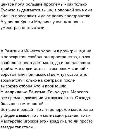
центре поля большие проблемы - как только
Бускетс выдвигается выше, в опорной зоне они
сильно проседают и дают реалу пространство.
А у реала Крос и Модрич ну очень хорошо
умеют разгонять атаки....
А Ракитич и Иньеста хороши в розыгрыше,а не
в перекрытии свободного пространства, но зон
свободных реал дает мало, да и нападающая
тройка мало двигается - в основном спиной к
воротам мяч принимают.Где ж тут острота то
возьмется? Только на контрах и после
высокого отбора.Что и произошло.
У мадрида же Бензема ,Рональдо и Марсело
все время в движении и открываются. Отсюда
больше возможностей....
Вот сам и решай - то ли тренерское мастерство
у Зидана выше, то ли мотивация разная, то ли
мастерство игроков(это - вряд ли), то ли просто
звезды так стали....