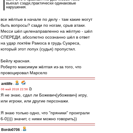
вьехал сзади,практически одинаковые
нарушения.
все жёлтые в начале по делу - там какие могут
быть вопросы? сзади по ногам, срыв атаки.
Месси шёл целенаправленно на жёлтую - шёл
СПЕРЕДИ, абсолютно осознанно шёл в ответ
на удар локтём Рамоса в грудь Суареса,
который этот лопух (судья) пропустил.
Бейлу красная.
Роберто максимум жёлтая из-за того, что
провоцировал Марсело
antilife
-
06 май 2018 22:56
Я не знаю, сдал ли Божевич(убожевич) игру,
или игроки, или другие персонажи.
Я знаю только одно, что "пряники" проиграли
6-0)))) значит, с ними можно говорить))
Bordo0706
-