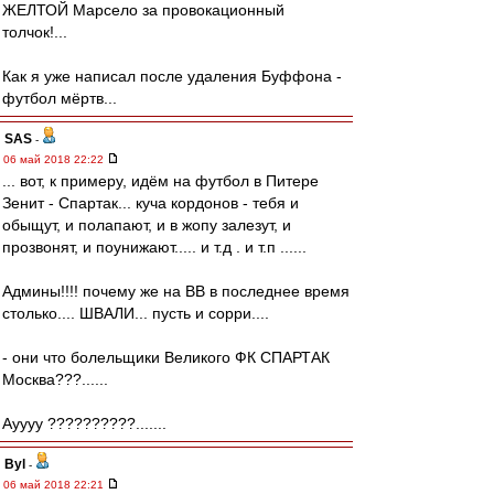
ЖЕЛТОЙ Марсело за провокационный
толчок!...
Как я уже написал после удаления Буффона -
футбол мёртв...
SAS
-
06 май 2018 22:22
... вот, к примеру, идём на футбол в Питере
Зенит - Спартак... куча кордонов - тебя и
обыщут, и полапают, и в жопу залезут, и
прозвонят, и поунижают..... и т.д . и т.п ......
Админы!!!! почему же на ВВ в последнее время
столько.... ШВАЛИ... пусть и сорри....
- они что болельщики Великого ФК СПАРТАК
Москва???......
Ауууу ??????????.......
Byl
-
06 май 2018 22:21