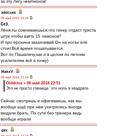
за эту Лигу чемпионов!
авоська
-
06 май 2018 23:19
Gt3
,
Лёня,ты сомневаешься,что гинер отдаст триста
штук чтобы взять 15 лимонов?
И про ерохина заканчивай.Он на ногах еле
стоит.Всё время пошатывается.
Вот по Пашаличу,как и в целом по летним
усилителям всё в точку)
MakxV
-
06 май 2018 23:18
Olddima » 06 май 2018 22:51
Это не просто говнище. это ноль в квадрате.
Сейчас смотришь и офигеваешь, как мы
вообще ещё при нём ухитрялись иногда
медали брать. По сути без тренера ведь
вообще играли.
gav
-
06 май 2018 23:15