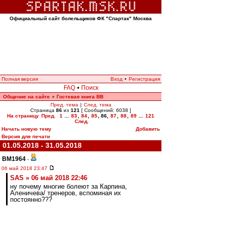
Официальный сайт болельщиков ФК "Спартак" Москва
Полная версия
Вход
•
Регистрация
FAQ
•
Поиск
Общение на сайте
Гостевая книга ВВ
»
Пред. тема
|
След. тема
Страница
86
из
121
[ Сообщений: 6038 ]
На страницу
Пред.
1
...
83
,
84
,
85
,
86
,
87
,
88
,
89
...
121
След.
Начать новую тему
Добавить
Версия для печати
01.05.2018 - 31.05.2018
BM1964
-
06 май 2018 23:47
SAS » 06 май 2018 22:46
ну почему многие болеют за Карпина,
Аленичева/ тренеров, вспоминая их
постоянно???