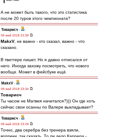
А не может быть такого, что это статистика
после 20 туров этого чемпионата?
Товарисч
-
06 май 2018 23:39
MakxV
, не важно - кто сказал, важно - что
сказано.
В твиттере пишет. Но я давно отписался от
него. Иногда захожу посмотреть, что нового
вообще. Может в фейсбуке ещё.
MakxV
-
06 май 2018 23:34
Товарисч
Ты часом не Матвея начитался?))) Он где хоть
сейчас свои осанны по Валере выкладывает?
Товарисч
-
06 май 2018 23:29
Точно, два серебра без тренера взяли,
вопреки, так сказать. То ли дело Каррера -