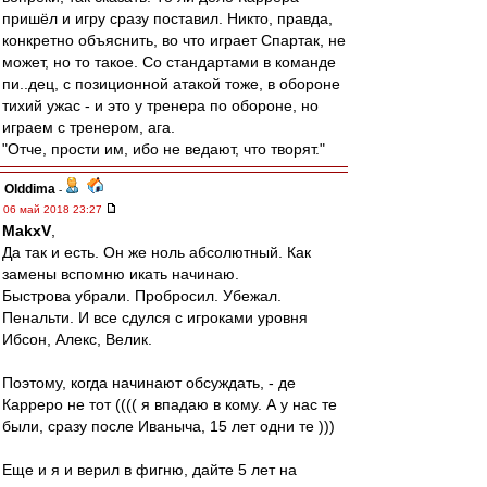
пришёл и игру сразу поставил. Никто, правда,
конкретно объяснить, во что играет Спартак, не
может, но то такое. Со стандартами в команде
пи..дец, с позиционной атакой тоже, в обороне
тихий ужас - и это у тренера по обороне, но
играем с тренером, ага.
"Отче, прости им, ибо не ведают, что творят."
Olddima
-
06 май 2018 23:27
MakxV
,
Да так и есть. Он же ноль абсолютный. Как
замены вспомню икать начинаю.
Быстрова убрали. Пробросил. Убежал.
Пенальти. И все сдулся с игроками уровня
Ибсон, Алекс, Велик.
Поэтому, когда начинают обсуждать, - де
Карреро не тот (((( я впадаю в кому. А у нас те
были, сразу после Иваныча, 15 лет одни те )))
Еще и я и верил в фигню, дайте 5 лет на