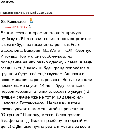
разгон.
Редактировалось 06 май 2018 23:31
Sid Kampeador
-
06 май 2018 23:27
В этом сезоне второе место даёт прямую
путёвку в ЛЧ, а значит возможность встретиться
с кем нибудь из таких монстров, как Реал,
Барселона, Бавария, МанСити, ПСЖ, Ювентус.
И только Порту стоит особнячком, но
попадание на них равно одному к семи. А ведь
глядишь ещё какой нибудь гранд попадётся в
группе и будет всё ещё вкуснее. Аншлаги и
воспоминания гарантированы . Вон лохи стали
чемпионами спустя 14 лет , будут сеяться с
первой корзины, а таких вывесок не увидят) В
лучшем случае уже не тот М.Ю далеко или
Наполи с Тоттенхэмом. Нельзя ни в коем
случае упускать момент, чтобы привезти на
"Открытие" Роналду, Месси, Левандовски,
Буффона и т.д. Билеты разберут в первый же
день) С Динамо нужно рвать и метать за всё и