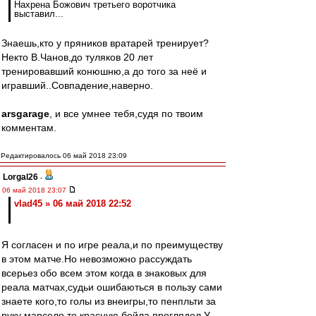
Нахрена Божович третьего воротчика
выставил...
Знаешь,кто у пряников вратарей тренирует?
Некто В.Чанов,до туляков 20 лет
тренировавший конюшню,а до того за неё и
игравший..Совпадение,наверно.
arsgarage
, и все умнее тебя,судя по твоим
комментам.
Редактировалось 06 май 2018 23:09
Lorgal26
-
06 май 2018 23:07
vlad45 » 06 май 2018 22:52
Я согласен и по игре реала,и по преимуществу
в этом матче.Но невозможно рассуждать
всерьез обо всем этом когда в знаковых для
реала матчах,судьи ошибаються в пользу сами
знаете кого,то голы из внеигры,то пенпльти за
руку марсело,то красную бейла проглядел.У