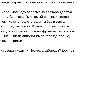
каждым трансферным окном повышая планку.
В прошлом году впервые за полтора десятка
лет у Спартака был самый сильный состав в
чемпионате. Золото должны были взять.
Хорошо, что взяли. В этом году этот состав
жидко обосрался по всем фронтам, хотя взять
нынешний чемпионат было гораздо проще,
чем прошлый.
Каррера уходит и Промеса забирает? Если от
Промеса можно избавиться только таким
способом, то я "за".
mifta
-
06 май 2018 22:03
yri
, Дык то неудивительно: весь просранный
сезон простят за победу над "Спартаком".
Спартачек-Казачек!
-
06 май 2018 22:01
7 велик))))