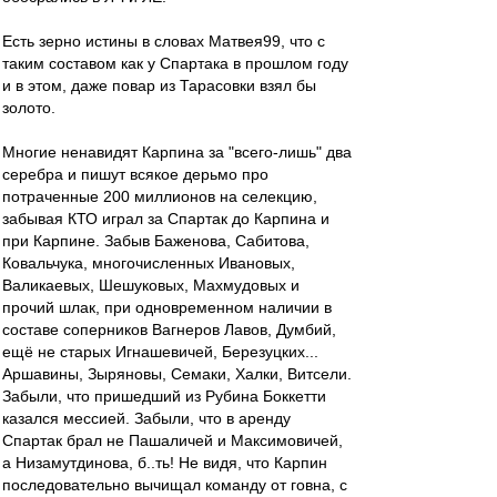
Есть зерно истины в словах Матвея99, что с
таким составом как у Спартака в прошлом году
и в этом, даже повар из Тарасовки взял бы
золото.
Многие ненавидят Карпина за "всего-лишь" два
серебра и пишут всякое дерьмо про
потраченные 200 миллионов на селекцию,
забывая КТО играл за Спартак до Карпина и
при Карпине. Забыв Баженова, Сабитова,
Ковальчука, многочисленных Ивановых,
Валикаевых, Шешуковых, Махмудовых и
прочий шлак, при одновременном наличии в
составе соперников Вагнеров Лавов, Думбий,
ещё не старых Игнашевичей, Березуцких...
Аршавины, Зыряновы, Семаки, Халки, Витсели.
Забыли, что пришедший из Рубина Боккетти
казался мессией. Забыли, что в аренду
Спартак брал не Пашаличей и Максимовичей,
а Низамутдинова, б..ть! Не видя, что Карпин
последовательно вычищал команду от говна, с