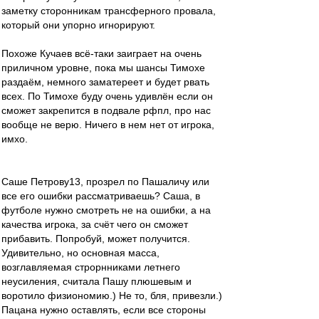
заметку сторонникам трансферного провала,
который они упорно игнорируют.
Похоже Кучаев всё-таки заиграет на очень
приличном уровне, пока мы шансы Тимохе
раздаём, немного заматереет и будет рвать
всех. По Тимохе буду очень удивлён если он
сможет закрепится в подвале рфпл, про нас
вообще не верю. Ничего в нем нет от игрока,
имхо.
Саше Петрову13, прозрел по Пашаличу или
все его ошибки рассматриваешь? Саша, в
футболе нужно смотреть не на ошибки, а на
качества игрока, за счёт чего он сможет
прибавить. Попробуй, может получится.
Удивительно, но основная масса,
возглавляемая строрнниками летнего
неусиления, считала Пашу плюшевым и
воротило физиономию.) Не то, бля, привезли.)
Пацана нужно оставлять, если все стороны