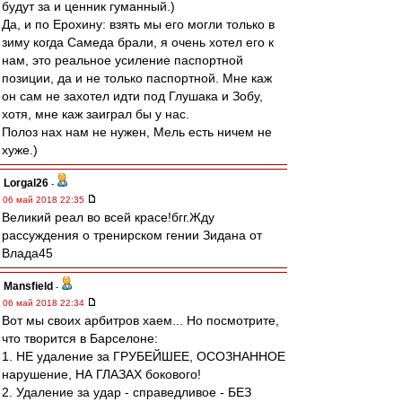
будут за и ценник гуманный.)
Да, и по Ерохину: взять мы его могли только в
зиму когда Самеда брали, я очень хотел его к
нам, это реальное усиление паспортной
позиции, да и не только паспортной. Мне каж
он сам не захотел идти под Глушака и Зобу,
хотя, мне каж заиграл бы у нас.
Полоз нах нам не нужен, Мель есть ничем не
хуже.)
Lorgal26
-
06 май 2018 22:35
Великий реал во всей красе!бгг.Жду
рассуждения о тренирском гении Зидана от
Влада45
Mansfield
-
06 май 2018 22:34
Вот мы своих арбитров хаем... Но посмотрите,
что творится в Барселоне:
1. НЕ удаление за ГРУБЕЙШЕЕ, ОСОЗНАННОЕ
нарушение, НА ГЛАЗАХ бокового!
2. Удаление за удар - справедливое - БЕЗ