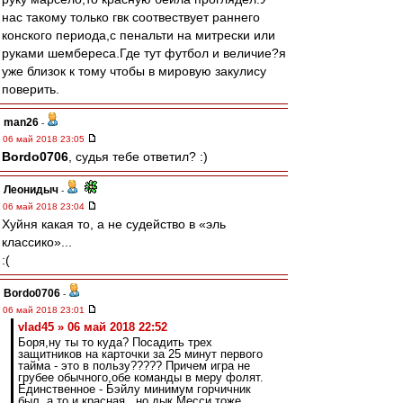
нас такому только гвк соотвествует раннего
конского периода,с пенальти на митрески или
руками шембереса.Где тут футбол и величие?я
уже близок к тому чтобы в мировую закулису
поверить.
man26
-
06 май 2018 23:05
Bordo0706
, судья тебе ответил? :)
Леонидыч
-
06 май 2018 23:04
Хуйня какая то, а не судейство в «эль
классико»...
:(
Bordo0706
-
06 май 2018 23:01
vlad45 » 06 май 2018 22:52
Боря,ну ты то куда? Посадить трех
защитников на карточки за 25 минут первого
тайма - это в пользу????? Причем игра не
грубее обычного,обе команды в меру фолят.
Единственное - Бэйлу минимум горчичник
был, а то и красная...но дык Месси тоже