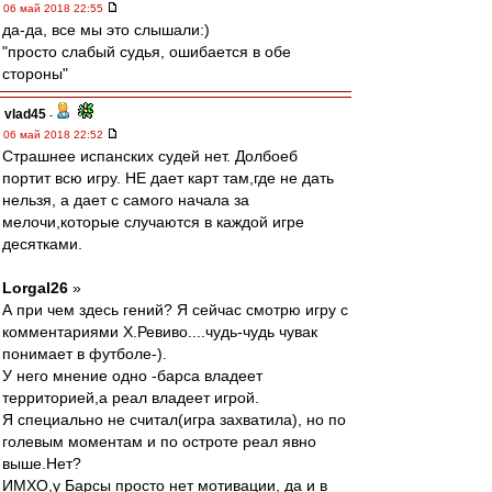
06 май 2018 22:55
да-да, все мы это слышали:)
"просто слабый судья, ошибается в обе
стороны"
vlad45
-
06 май 2018 22:52
Страшнее испанских судей нет. Долбоеб
портит всю игру. НЕ дает карт там,где не дать
нельзя, а дает с самого начала за
мелочи,которые случаются в каждой игре
десятками.
Lorgal26
»
А при чем здесь гений? Я сейчас смотрю игру с
комментариями Х.Ревиво....чудь-чудь чувак
понимает в футболе-).
У него мнение одно -барса владеет
территорией,а реал владеет игрой.
Я специально не считал(игра захватила), но по
голевым моментам и по остроте реал явно
выше.Нет?
ИМХО,у Барсы просто нет мотивации, да и в