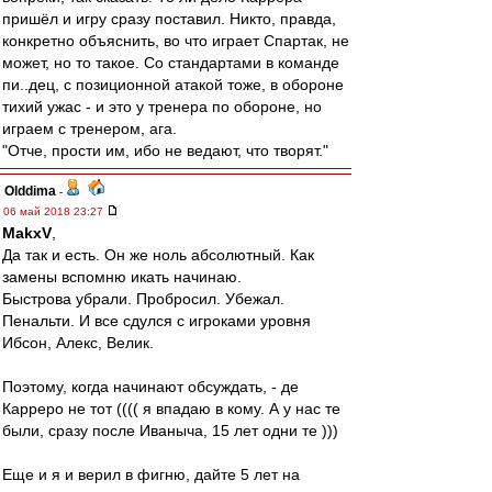
пришёл и игру сразу поставил. Никто, правда,
конкретно объяснить, во что играет Спартак, не
может, но то такое. Со стандартами в команде
пи..дец, с позиционной атакой тоже, в обороне
тихий ужас - и это у тренера по обороне, но
играем с тренером, ага.
"Отче, прости им, ибо не ведают, что творят."
Olddima
-
06 май 2018 23:27
MakxV
,
Да так и есть. Он же ноль абсолютный. Как
замены вспомню икать начинаю.
Быстрова убрали. Пробросил. Убежал.
Пенальти. И все сдулся с игроками уровня
Ибсон, Алекс, Велик.
Поэтому, когда начинают обсуждать, - де
Карреро не тот (((( я впадаю в кому. А у нас те
были, сразу после Иваныча, 15 лет одни те )))
Еще и я и верил в фигню, дайте 5 лет на