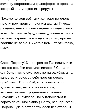
заметку сторонникам трансферного провала,
который они упорно игнорируют.
Похоже Кучаев всё-таки заиграет на очень
приличном уровне, пока мы шансы Тимохе
раздаём, немного заматереет и будет рвать
всех. По Тимохе буду очень удивлён если он
сможет закрепится в подвале рфпл, про нас
вообще не верю. Ничего в нем нет от игрока,
имхо.
Саше Петрову13, прозрел по Пашаличу или
все его ошибки рассматриваешь? Саша, в
футболе нужно смотреть не на ошибки, а на
качества игрока, за счёт чего он сможет
прибавить. Попробуй, может получится.
Удивительно, но основная масса,
возглавляемая строрнниками летнего
неусиления, считала Пашу плюшевым и
воротило физиономию.) Не то, бля, привезли.)
Пацана нужно оставлять, если все стороны