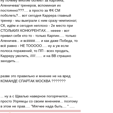
ну почему многие болеют за Карпина,
Аленичева/ тренеров, вспоминая их
постоянно???.... а просто за ФК СМ
поболеть?... вот сегодня Каррера главный
тренер - мы выиграли с ним сразу чемпионат,
СК, идём и сегодня неплохо - 2е место при
СТОЛЬКИХ КОНКУРЕНТАХ.... нееее - вот
привил себе кто-то - только Карпин..... только
Аленичев... и всёёёё..... и как даже Победа, то
всё равно - НЕ ТООООО..... ну а уж если
полоса поражений, то ПП - всех продать,
Карреру уволить, /////....... и на ВВ страшно
заходить....
разве это правильно и мнение не на вред
КОМАНДЕ СПАРТАК МОСКВА ???????
... ну а с Щвалью наверное погорячился.....
просто Упрямцы со своим мнением... поэтому
в этом не прав..... "Мягчее нада быть.... " .....