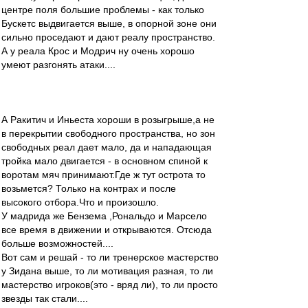
центре поля большие проблемы - как только
Бускетс выдвигается выше, в опорной зоне они
сильно проседают и дают реалу пространство.
А у реала Крос и Модрич ну очень хорошо
умеют разгонять атаки....
А Ракитич и Иньеста хороши в розыгрыше,а не
в перекрытии свободного пространства, но зон
свободных реал дает мало, да и нападающая
тройка мало двигается - в основном спиной к
воротам мяч принимают.Где ж тут острота то
возьмется? Только на контрах и после
высокого отбора.Что и произошло.
У мадрида же Бензема ,Рональдо и Марсело
все время в движении и открываются. Отсюда
больше возможностей....
Вот сам и решай - то ли тренерское мастерство
у Зидана выше, то ли мотивация разная, то ли
мастерство игроков(это - вряд ли), то ли просто
звезды так стали....