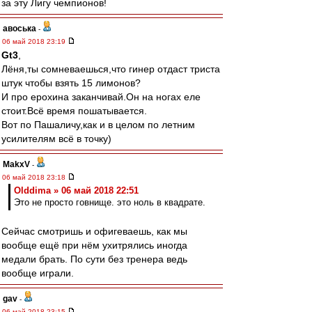
за эту Лигу чемпионов!
авоська
-
06 май 2018 23:19
Gt3
,
Лёня,ты сомневаешься,что гинер отдаст триста
штук чтобы взять 15 лимонов?
И про ерохина заканчивай.Он на ногах еле
стоит.Всё время пошатывается.
Вот по Пашаличу,как и в целом по летним
усилителям всё в точку)
MakxV
-
06 май 2018 23:18
Olddima » 06 май 2018 22:51
Это не просто говнище. это ноль в квадрате.
Сейчас смотришь и офигеваешь, как мы
вообще ещё при нём ухитрялись иногда
медали брать. По сути без тренера ведь
вообще играли.
gav
-
06 май 2018 23:15