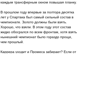
каждым трансферным окном повышая планку.
В прошлом году впервые за полтора десятка
лет у Спартака был самый сильный состав в
чемпионате. Золото должны были взять.
Хорошо, что взяли. В этом году этот состав
жидко обосрался по всем фронтам, хотя взять
нынешний чемпионат было гораздо проще,
чем прошлый.
Каррера уходит и Промеса забирает? Если от
Промеса можно избавиться только таким
способом, то я "за".
mifta
-
06 май 2018 22:03
yri
, Дык то неудивительно: весь просранный
сезон простят за победу над "Спартаком".
Спартачек-Казачек!
-
06 май 2018 22:01
7 велик))))