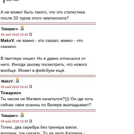
А не может быть такого, что это статистика
после 20 туров этого чемпионата?
Товарисч
-
06 май 2018 23:39
MakxV
, не важно - кто сказал, важно - что
сказано.
В твиттере пишет. Но я давно отписался от
него. Иногда захожу посмотреть, что нового
вообще. Может в фейсбуке ещё.
MakxV
-
06 май 2018 23:34
Товарисч
Ты часом не Матвея начитался?))) Он где хоть
сейчас свои осанны по Валере выкладывает?
Товарисч
-
06 май 2018 23:29
Точно, два серебра без тренера взяли,
вопреки, так сказать. То ли дело Каррера -