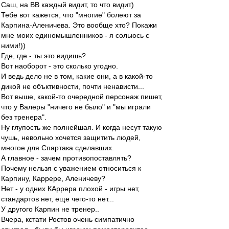
Саш, на ВВ каждый видит, то что видит)
Тебе вот кажется, что "многие" болеют за
Карпина-Аленичева. Это вообще хто? Покажи
мне моих единомышленников - я сольюсь с
ними!))
Где, где - ты это видишь?
Вот наоборот - это сколько угодно.
И ведь дело не в том, какие они, а в какой-то
дикой не объктивности, почти ненависти...
Вот выше, какой-то очередной персонаж пишет,
что у Валеры "ничего не было" и "мы играли
без тренера".
Ну глупость же полнейшая. И когда несут такую
чушь, невольно хочется защитить людей,
многое для Спартака сделавших.
А главное - зачем противопоставлять?
Почему нельзя с уважением относиться к
Карпину, Каррере, Аленичеву?
Нет - у одних КАррера плохой - игры нет,
стандартов нет, еще чего-то нет...
У другого Карпин не тренер..
Вчера, кстати Ростов очень симпатично