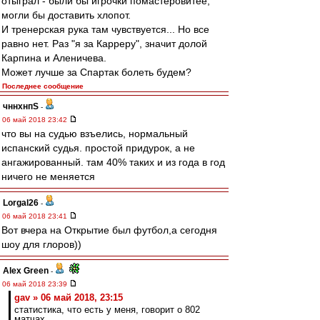
отыграл - были бы игрочки помастеровитее,
могли бы доставить хлопот.
И тренерская рука там чувствуется... Но все
равно нет. Раз "я за Карреру", значит долой
Карпина и Аленичева.
Может лучше за Спартак болеть будем?
Последнее сообщение
чннхнпS
-
06 май 2018 23:42
что вы на судью взъелись, нормальный
испанский судья. простой придурок, а не
ангажированный. там 40% таких и из года в год
ничего не меняется
Lorgal26
-
06 май 2018 23:41
Вот вчера на Открытие был футбол,а сегодня
шоу для глоров))
Alex Green
-
06 май 2018 23:39
gav » 06 май 2018, 23:15
статистика, что есть у меня, говорит о 802
матчах