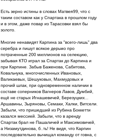
Есть зерно истины в словах Матвея99, что с
таким составом как у Спартака в прошлом году
и в этом, даже повар из Тарасовки взял бы
золото.
Многие ненавидят Карпина за "всего-лишь" два
серебра и пишут всякое дерьмо про
потраченные 200 миллионов на селекцию,
забывая КТО играл за Спартак до Карпина и
при Карпине. Забыв Баженова, Сабитова,
Ковальчука, многочисленных Ивановых,
Валикаевых, Шешуковых, Махмудовых и
прочий шлак, при одновременном наличии в
составе соперников Вагнеров Лавов, Думбий,
ещё не старых Игнашевичей, Березуцких...
Аршавины, Зыряновы, Семаки, Халки, Витсели.
Забыли, что пришедший из Рубина Боккетти
казался мессией. Забыли, что в аренду
Спартак брал не Пашаличей и Максимовичей,
а Низамутдинова, б..ть! Не видя, что Карпин
последовательно вычищал команду от говна, с