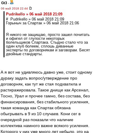
Gt3
-
06 май 2018 22:44
Pudrikello » 06 май 2018 21:09
# Pudrikello » 06 май 2018 21:09
Горыныч за Спартак » 06 май 2018 21:06
Я никого не защищаю, просто зашел почитать
и офигел от глупости некоторых
болельщиков Спартака. Стыдно стало что за
один клуб болеем, сплошь диванные
эксперты по договорнякам и заговорам. Бесят
двойные стандарты.
А я вот не удивляюсь давно уже, стоит одному
дураку задать вопрос/утверждение про
договорняк, как тут же стая подхватила и
растиражировала. Такое днище как Арсенал,
Тосно, Урал и прочее гамно, без состава, без
финансирования, без стабильного усиления,
такая команда как Спартак обязана
обыгрывать в 9 из 10 случаев. Кони сег в
очередной раз показали что наличие
коллектива намного важне всякого усиления.
Которого у них уже много лет небыло, это на