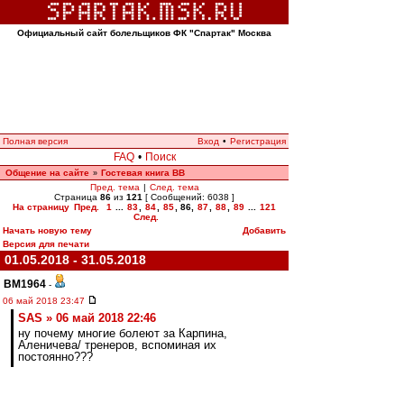
Официальный сайт болельщиков ФК "Спартак" Москва
Полная версия
Вход
•
Регистрация
FAQ
•
Поиск
Общение на сайте
Гостевая книга ВВ
»
Пред. тема
|
След. тема
Страница
86
из
121
[ Сообщений: 6038 ]
На страницу
Пред.
1
...
83
,
84
,
85
,
86
,
87
,
88
,
89
...
121
След.
Начать новую тему
Добавить
Версия для печати
01.05.2018 - 31.05.2018
BM1964
-
06 май 2018 23:47
SAS » 06 май 2018 22:46
ну почему многие болеют за Карпина,
Аленичева/ тренеров, вспоминая их
постоянно???