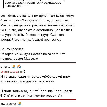
вьехал сзади,практически одинаковые
нарушения.
все жёлтые в начале по делу - там какие могут
быть вопросы? сзади по ногам, срыв атаки.
Месси шёл целенаправленно на жёлтую - шёл
СПЕРЕДИ, абсолютно осознанно шёл в ответ
на удар локтём Рамоса в грудь Суареса,
который этот лопух (судья) пропустил.
Бейлу красная.
Роберто максимум жёлтая из-за того, что
провоцировал Марсело
antilife
-
06 май 2018 22:56
Я не знаю, сдал ли Божевич(убожевич) игру,
или игроки, или другие персонажи.
Я знаю только одно, что "пряники" проиграли
6-0)))) значит, с ними можно говорить))
Bordo0706
-