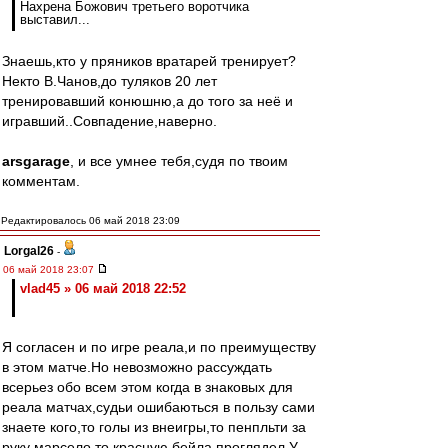
Нахрена Божович третьего воротчика
выставил...
Знаешь,кто у пряников вратарей тренирует?
Некто В.Чанов,до туляков 20 лет
тренировавший конюшню,а до того за неё и
игравший..Совпадение,наверно.
arsgarage
, и все умнее тебя,судя по твоим
комментам.
Редактировалось 06 май 2018 23:09
Lorgal26
-
06 май 2018 23:07
vlad45 » 06 май 2018 22:52
Я согласен и по игре реала,и по преимуществу
в этом матче.Но невозможно рассуждать
всерьез обо всем этом когда в знаковых для
реала матчах,судьи ошибаються в пользу сами
знаете кого,то голы из внеигры,то пенпльти за
руку марсело,то красную бейла проглядел.У