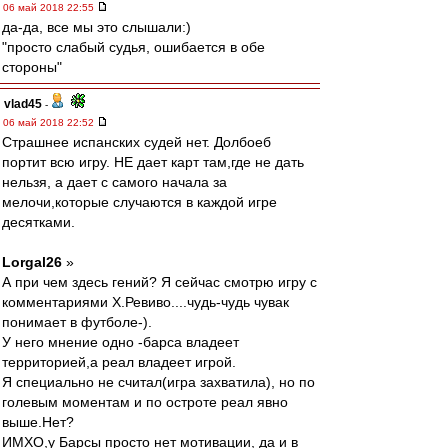
06 май 2018 22:55
да-да, все мы это слышали:)
"просто слабый судья, ошибается в обе
стороны"
vlad45
-
06 май 2018 22:52
Страшнее испанских судей нет. Долбоеб
портит всю игру. НЕ дает карт там,где не дать
нельзя, а дает с самого начала за
мелочи,которые случаются в каждой игре
десятками.
Lorgal26
»
А при чем здесь гений? Я сейчас смотрю игру с
комментариями Х.Ревиво....чудь-чудь чувак
понимает в футболе-).
У него мнение одно -барса владеет
территорией,а реал владеет игрой.
Я специально не считал(игра захватила), но по
голевым моментам и по остроте реал явно
выше.Нет?
ИМХО,у Барсы просто нет мотивации, да и в