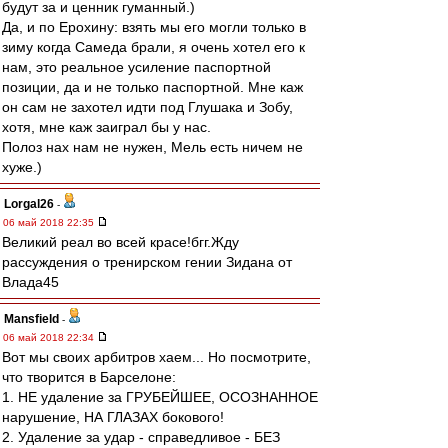
будут за и ценник гуманный.)
Да, и по Ерохину: взять мы его могли только в
зиму когда Самеда брали, я очень хотел его к
нам, это реальное усиление паспортной
позиции, да и не только паспортной. Мне каж
он сам не захотел идти под Глушака и Зобу,
хотя, мне каж заиграл бы у нас.
Полоз нах нам не нужен, Мель есть ничем не
хуже.)
Lorgal26
-
06 май 2018 22:35
Великий реал во всей красе!бгг.Жду
рассуждения о тренирском гении Зидана от
Влада45
Mansfield
-
06 май 2018 22:34
Вот мы своих арбитров хаем... Но посмотрите,
что творится в Барселоне:
1. НЕ удаление за ГРУБЕЙШЕЕ, ОСОЗНАННОЕ
нарушение, НА ГЛАЗАХ бокового!
2. Удаление за удар - справедливое - БЕЗ