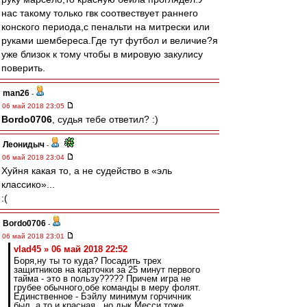
нас такому только гвк соотвествует раннего
конского периода,с пенальти на митрески или
руками шембереса.Где тут футбол и величие?я
уже близок к тому чтобы в мировую закулису
поверить.
man26
-
06 май 2018 23:05
Bordo0706
, судья тебе ответил? :)
Леонидыч
-
06 май 2018 23:04
Хуйня какая то, а не судейство в «эль
классико»...
:(
Bordo0706
-
06 май 2018 23:01
vlad45 » 06 май 2018 22:52
Боря,ну ты то куда? Посадить трех
защитников на карточки за 25 минут первого
тайма - это в пользу????? Причем игра не
грубее обычного,обе команды в меру фолят.
Единственное - Бэйлу минимум горчичник
был, а то и красная...но дык Месси тоже