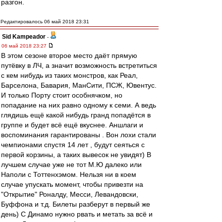
разгон.
Редактировалось 06 май 2018 23:31
Sid Kampeador
-
06 май 2018 23:27
В этом сезоне второе место даёт прямую
путёвку в ЛЧ, а значит возможность встретиться
с кем нибудь из таких монстров, как Реал,
Барселона, Бавария, МанСити, ПСЖ, Ювентус.
И только Порту стоит особнячком, но
попадание на них равно одному к семи. А ведь
глядишь ещё какой нибудь гранд попадётся в
группе и будет всё ещё вкуснее. Аншлаги и
воспоминания гарантированы . Вон лохи стали
чемпионами спустя 14 лет , будут сеяться с
первой корзины, а таких вывесок не увидят) В
лучшем случае уже не тот М.Ю далеко или
Наполи с Тоттенхэмом. Нельзя ни в коем
случае упускать момент, чтобы привезти на
"Открытие" Роналду, Месси, Левандовски,
Буффона и т.д. Билеты разберут в первый же
день) С Динамо нужно рвать и метать за всё и