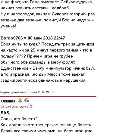
И не факт, что Реал выиграет. Сейчас судейка
начнет ровнять составы...долбоеб....
Ну и напоследок, как там Суворов говорил- раз
везенье,два везенье, помилуй Бог, но надо ж и
уменье!
Bordo0706 » 06 май 2018 22:47
Боря,ну ты то куда? Посадить трех защитников
на карточки за 25 минут первого тайма - это в
пользу????? Причем игра не грубее
обычного,обе команды в меру фолят.
Единственное - Бэйлу минимум горчичник был,
а то и красная...но дык Месси тоже вьехал
сзади,практически одинаковые нарушения.
Редактировалось 06 май 2018 22:56
Olddima
-
06 май 2018 22:51
SAS
,
Саша, кто болеет?
Как можно за это тренерское говнище болеть.
Давай все своими именами, не беря игроцкие