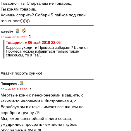
Товарисч, ты Спартачам не товарищ
Ты коням товарищ
Хочешь спорить? Собери 5 лайков под свой
говно-пост))))))
saveliy
-
06 май 2018 22:16
Товарисч » 06 май 2018 22:06
Каррера уходит и Промеса забирает? Если от
Промеса можно избавиться только таким
способом, то я "за".
Хватит пороть хуйню!
Товарисч
-
06 май 2018 22:06
Мёртвые кони с пенсионерами в защите, с
какими-то чаловыми и бистровичами, с
Вернблумом в атаке - имеют все шансы на
серебро и группу ЛЧ.
Мы, имея сильнейший в лиге состав,
умудрились просрать чемпионат, кубок,
обосрались в ЛЧ и ЛЕ.