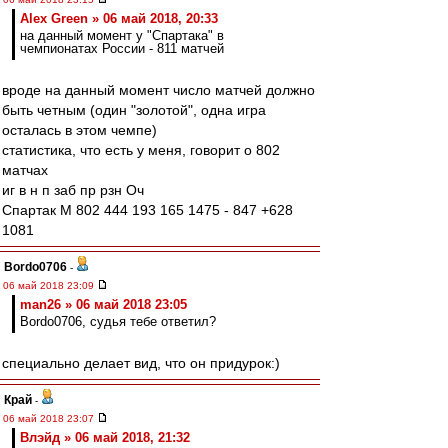
Alex Green » 06 май 2018, 20:33
на данный момент у "Спартака" в
чемпионатах России - 811 матчей
вроде на данный момент число матчей должно
быть четным (один "золотой", одна игра
осталась в этом чемпе)
статистика, что есть у меня, говорит о 802
матчах
иг в н п заб пр рзн Оч
Спартак М 802 444 193 165 1475 - 847 +628
1081
Bordo0706
-
06 май 2018 23:09
man26 » 06 май 2018 23:05
Bordo0706, судья тебе ответил?
специально делает вид, что он придурок:)
Край
-
06 май 2018 23:07
Влэйд » 06 май 2018, 21:32