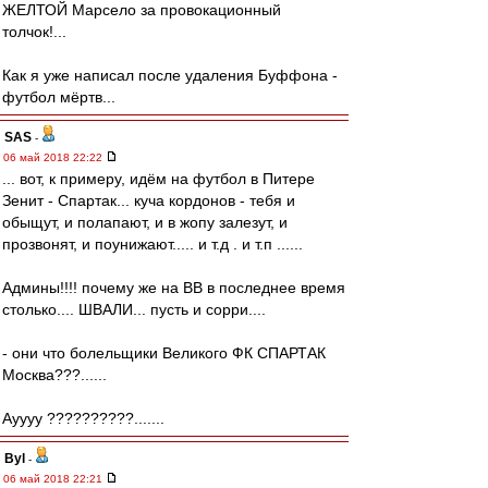
ЖЕЛТОЙ Марсело за провокационный
толчок!...
Как я уже написал после удаления Буффона -
футбол мёртв...
SAS
-
06 май 2018 22:22
... вот, к примеру, идём на футбол в Питере
Зенит - Спартак... куча кордонов - тебя и
обыщут, и полапают, и в жопу залезут, и
прозвонят, и поунижают..... и т.д . и т.п ......
Админы!!!! почему же на ВВ в последнее время
столько.... ШВАЛИ... пусть и сорри....
- они что болельщики Великого ФК СПАРТАК
Москва???......
Ауууу ??????????.......
Byl
-
06 май 2018 22:21