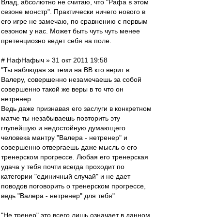
Влад, абсолютно не считаю, что "Рафа в этом
сезоне монстр". Практически ничего нового в
его игре не замечаю, по сравнению с первым
сезоном у нас. Может быть чуть чуть менее
претенциозно ведет себя на поле.
# НафНафыч » 31 окт 2011 19:58
"Ты наблюдая за теми на ВВ кто верит в
Валеру, совершенно незамечаешь за собой
совершенно такой же веры в то что он
нетренер.
Ведь даже признавая его заслуги в конкретном
матче ты незабываешь повторить эту
глупейшую и недостойную думающего
человека мантру "Валера - нетренер" и
совершенно отвергаешь даже мысль о его
тренерском прогрессе. Любая его тренерская
удача у тебя почти всегда проходит по
категории "единичный случай" и не дает
поводов поговорить о тренерском прогрессе,
ведь "Валера - нетренер" для тебя"
"Не тренер" это всего лишь означает в данном