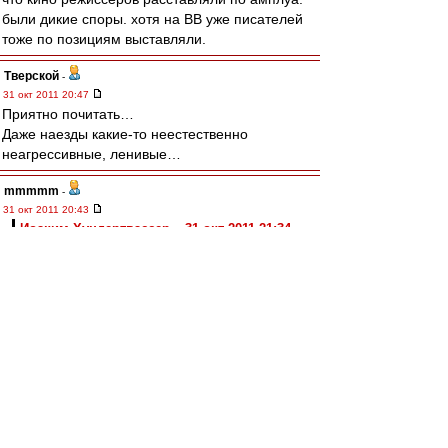
были дикие споры. хотя на ВВ уже писателей
тоже по позициям выставляли.
Тверской
-
31 окт 2011 20:47
Приятно почитать…
Даже наезды какие-то неестественно
неагрессивные, ленивые…
mmmmm
-
31 окт 2011 20:43
Иоаким Хундертвассер » 31 окт 2011 21:34
Вот и пришло всё к тому, что лучший
шахматист мира в настоящее время -
компьютер.
Вижу...
Когда-нибудь РПФЛ введёт лимит на роботов -
не более шести. А тренер Спартака
К.Комбаров скажет, что введение лимита
ослабляет российский клубный футбол. Как
можно с таким лимитом противостоять