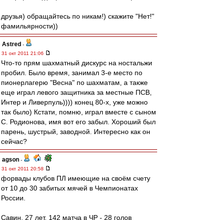
друзья) обращайтесь по никам!) скажите "Нет!"
фамильярности))
Astred
-
31 окт 2011 21:06
Что-то прям шахматный дискурс на ностальжи
пробил. Было время, занимал 3-е место по
пионерлагерю "Весна" по шахматам, а также
еще играл левого защитника за местные ПСВ,
Интер и Ливерпуль)))) конец 80-х, уже можно
так было) Кстати, помню, играл вместе с сыном
С. Родионова, имя вот его забыл. Хороший был
парень, шустрый, заводной. Интересно как он
сейчас?
agson
-
31 окт 2011 20:58
форвады клубов ПЛ имеющие на своём счету
от 10 до 30 забитых мячей в Чемпионатах
России.
Савин, 27 лет. 142 матча в ЧР - 28 голов