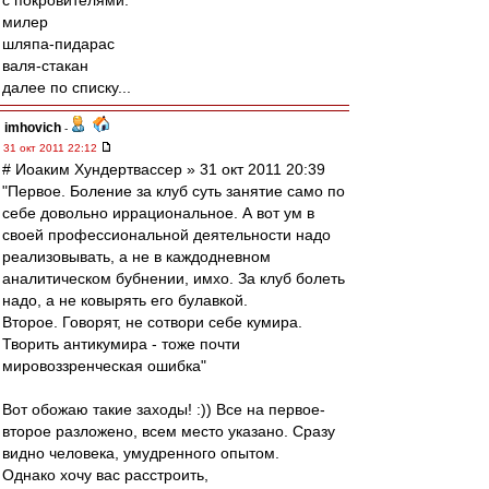
с покровителями.
милер
шляпа-пидарас
валя-стакан
далее по списку...
imhovich
-
31 окт 2011 22:12
# Иоаким Хундертвассер » 31 окт 2011 20:39
"Первое. Боление за клуб суть занятие само по
себе довольно иррациональное. А вот ум в
своей профессиональной деятельности надо
реализовывать, а не в каждодневном
аналитическом бубнении, имхо. За клуб болеть
надо, а не ковырять его булавкой.
Второе. Говорят, не сотвори себе кумира.
Творить антикумира - тоже почти
мировоззренческая ошибка"
Вот обожаю такие заходы! :)) Все на первое-
второе разложено, всем место указано. Сразу
видно человека, умудренного опытом.
Однако хочу вас расстроить,