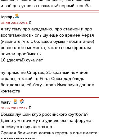
и вобще лутше за шахматы! первый- пошёл
loptop
-
31 окт 2011 22:14
я эту тему про академию, про стадион и про
воспитанников - слышу еще со времен Червя
(извините, что с большой буквы - воспитание)
ровно с того момента, как по всем фронтам
начали проебывать
10 (десять!) сука лет
ну прямо не Спартак, 21-кратный чемпион
страны, а какой-то Реал-Сосьедад блядь
богадельня, ей-богу - прав Имхович в данном
контексте
wasy
-
31 окт 2011 22:12
Бомжи лучший клуб российского футбола?
Давно уже ничему не удивляюсь на форуме -
посему отвечу адекватно.
Сраная бомжатня должна гореть в огне вместе