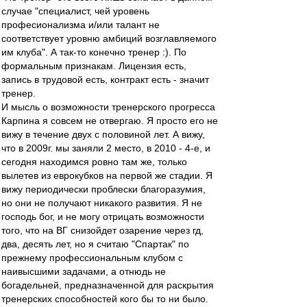
случае "специалист, чей уровень
професионализма и/или талант не
соответствует уровню амбиций возглавляемого
им клуба". А так-то конечно тренер :). По
формальным признакам. Лицензия есть,
запись в трудовой есть, контракт есть - значит
тренер.
И мысль о возможности тренерского прогресса
Карпина я совсем не отвергаю. Я просто его не
вижу в течение двух с половиной лет. А вижу,
что в 2009г. мы заняли 2 место, в 2010 - 4-е, и
сегодня находимся ровно там же, только
вылетев из еврокубков на первой же стадии. Я
вижу периодически проблески благоразумия,
но они не получают никакого развития. Я не
господь бог, и не могу отрицать возможности
того, что на ВГ снизойдет озарение через гд,
два, десять лет, но я считаю "Спартак" по
прежнему профессиональным клубом с
наивысшими задачами, а отнюдь не
богадельней, предназначенной для раскрытия
тренерских способностей кого бы то ни было.