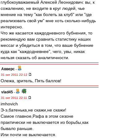
глубокоуважаемый Алексей Леонидович: вы, к
сожалению, не входите в круг людей, чье
мнение на тему "как болеть за клуб" или "где
реализовать свой ум" мне хоть сколько-нибудь
интересно.
Что же касается каждодневного бубнения, то
рекомендую вам сравнить статистику наших
мессаг и убедиться в том, что ваше бубнение
куда как "каждодневнее", чего, увы, никак
нельзя сказать об аналитичности.
Авверс
-
31 окт 2011 22:12
Олежа, зритель, Пять баллов!
vlad45
-
31 окт 2011 22:11
imhovich
Э-э,батенька,не скажи,не скажи!
Самое главное,Рафа в этом сезоне
практически не выключается из борьбы,как
бывало раньше.
Или почти не выключается.