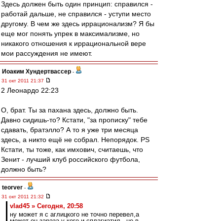
Здесь должен быть один принцип: справился -
работай дальше, не справился - уступи место
другому. В чем же здесь иррационализм? Я бы
еще мог понять упрек в максимализме, но
никакого отношения к иррациональной вере
мои рассуждения не имеют.
Иоаким Хундертвассер
-
31 окт 2011 21:37
2 Леонардо 22:23
О, брат. Ты за пахана здесь, должно быть.
Давно сидишь-то? Кстати, "за прописку" тебе
сдавать, братэлло? А то я уже три месяца
здесь, а никто ещё не собрал. Непорядок. PS
Кстати, ты тоже, как имхович, считаешь, что
Зенит - лучший клуб российского футбола,
должно быть?
teorver
-
31 окт 2011 21:32
vlad45 » Сегодня, 20:58
ну может я с аглицкого не точно перевел,а
может он,зараза,у кого и сплагиатил - не в