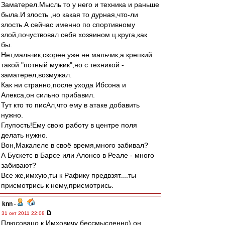
Заматерел.Мысль то у него и техника и раньше
была.И злость ,но какая то дурная,что-ли
злость.А сейчас именно по спортивному
злой,почуствовал себя хозяином ц.круга,как
бы.
Нет,мальчик,скорее уже не мальчик,а крепкий
такой "потный мужик",но с техникой -
заматерел,возмужал.
Как ни странно,после ухода Ибсона и
Алекса,он сильно прибавил.
Тут кто то писАл,что ему в атаке добавить
нужно.
Глупость!Ему свою работу в центре поля
делать нужно.
Вон,Макалеле в своё время,много забивал?
А Бускетс в Барсе или Алонсо в Реале - много
забивают?
Все же,имхую,ты к Рафику предвзят....ты
присмотрись к нему,присмотрись.
knn
-
31 окт 2011 22:08
Плюсовацо к Имховичу бессмысленно) он