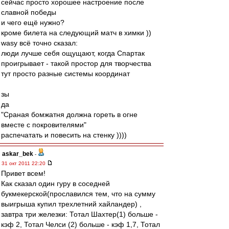
сейчас просто хорошее настроение после
славной победы
и чего ещё нужно?
кроме билета на следующий матч в химки ))
wasy всё точно сказал:
люди лучше себя ощущают, когда Спартак
проигрывает - такой простор для творчества
тут просто разные системы координат
зы
да
"Сраная бомжатня должна гореть в огне
вместе с покровителями"
распечатать и повесить на стенку ))))
askar_bek
-
31 окт 2011 22:20
Привет всем!
Как сказал один гуру в соседней
букмекерской(прославился тем, что на сумму
выигрыша купил трехлетний хайландер) ,
завтра три железки: Тотал Шахтер(1) больше -
кэф 2, Тотал Челси (2) больше - кэф 1,7, Тотал