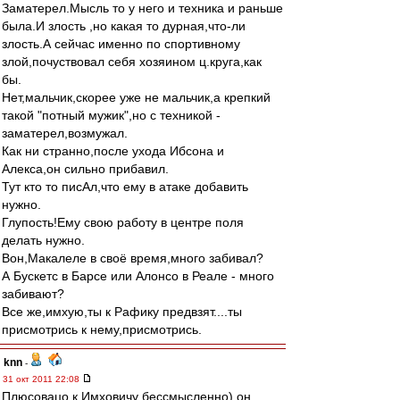
Заматерел.Мысль то у него и техника и раньше
была.И злость ,но какая то дурная,что-ли
злость.А сейчас именно по спортивному
злой,почуствовал себя хозяином ц.круга,как
бы.
Нет,мальчик,скорее уже не мальчик,а крепкий
такой "потный мужик",но с техникой -
заматерел,возмужал.
Как ни странно,после ухода Ибсона и
Алекса,он сильно прибавил.
Тут кто то писАл,что ему в атаке добавить
нужно.
Глупость!Ему свою работу в центре поля
делать нужно.
Вон,Макалеле в своё время,много забивал?
А Бускетс в Барсе или Алонсо в Реале - много
забивают?
Все же,имхую,ты к Рафику предвзят....ты
присмотрись к нему,присмотрись.
knn
-
31 окт 2011 22:08
Плюсовацо к Имховичу бессмысленно) он