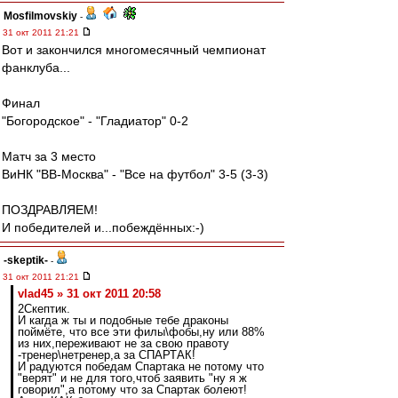
Mosfilmovskiy
-
31 окт 2011 21:21
Вот и закончился многомесячный чемпионат
фанклуба...
Финал
"Богородское" - "Гладиатор" 0-2
Матч за 3 место
ВиНК "ВВ-Москва" - "Все на футбол" 3-5 (3-3)
ПОЗДРАВЛЯЕМ!
И победителей и...побеждённых:-)
-skeptik-
-
31 окт 2011 21:21
vlad45 » 31 окт 2011 20:58
2Скептик.
И кагда ж ты и подобные тебе драконы
поймёте, что все эти филы\фобы,ну или 88%
из них,переживают не за свою правоту
-тренер\нетренер,а за СПАРТАК!
И радуются победам Спартака не потому что
"верят" и не для того,чтоб заявить "ну я ж
говорил",а потому что за Спартак болеют!