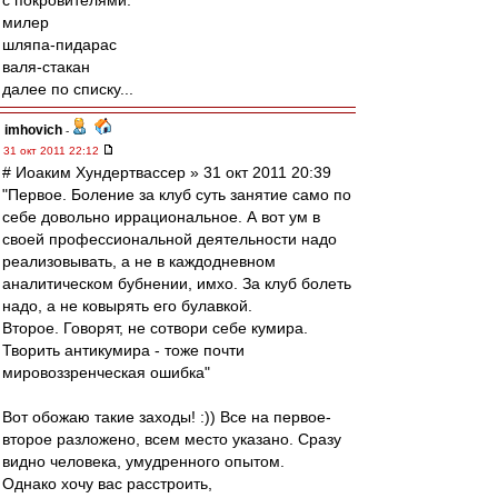
с покровителями.
милер
шляпа-пидарас
валя-стакан
далее по списку...
imhovich
-
31 окт 2011 22:12
# Иоаким Хундертвассер » 31 окт 2011 20:39
"Первое. Боление за клуб суть занятие само по
себе довольно иррациональное. А вот ум в
своей профессиональной деятельности надо
реализовывать, а не в каждодневном
аналитическом бубнении, имхо. За клуб болеть
надо, а не ковырять его булавкой.
Второе. Говорят, не сотвори себе кумира.
Творить антикумира - тоже почти
мировоззренческая ошибка"
Вот обожаю такие заходы! :)) Все на первое-
второе разложено, всем место указано. Сразу
видно человека, умудренного опытом.
Однако хочу вас расстроить,