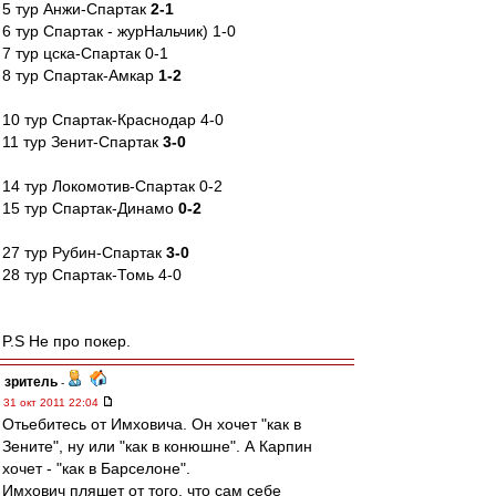
5 тур Анжи-Спартак
2-1
6 тур Спартак - журНальчик) 1-0
7 тур цска-Спартак 0-1
8 тур Спартак-Амкар
1-2
10 тур Спартак-Краснодар 4-0
11 тур Зенит-Спартак
3-0
14 тур Локомотив-Спартак 0-2
15 тур Спартак-Динамо
0-2
27 тур Рубин-Спартак
3-0
28 тур Спартак-Томь 4-0
P.S Не про покер.
зpитель
-
31 окт 2011 22:04
Отьебитесь от Имховича. Он хочет "как в
Зените", ну или "как в конюшне". А Карпин
хочет - "как в Барселоне".
Имхович пляшет от того, что сам себе