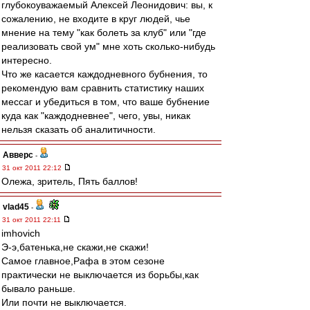
глубокоуважаемый Алексей Леонидович: вы, к
сожалению, не входите в круг людей, чье
мнение на тему "как болеть за клуб" или "где
реализовать свой ум" мне хоть сколько-нибудь
интересно.
Что же касается каждодневного бубнения, то
рекомендую вам сравнить статистику наших
мессаг и убедиться в том, что ваше бубнение
куда как "каждодневнее", чего, увы, никак
нельзя сказать об аналитичности.
Авверс
-
31 окт 2011 22:12
Олежа, зритель, Пять баллов!
vlad45
-
31 окт 2011 22:11
imhovich
Э-э,батенька,не скажи,не скажи!
Самое главное,Рафа в этом сезоне
практически не выключается из борьбы,как
бывало раньше.
Или почти не выключается.