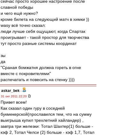
сейчас просто хорошее настроение после
славной победы
и чего ещё нужно?
кроме билета на следующий матч в химки ))
wasy всё точно сказал:
люди лучше себя ощущают, когда Спартак
проигрывает - такой простор для творчества
тут просто разные системы координат
зы
да
"Сраная бомжатня должна гореть в огне
вместе с покровителями"
распечатать и повесить на стенку ))))
askar_bek
-
31 окт 2011 22:20
Привет всем!
Как сказал один гуру в соседней
букмекерской(прославился тем, что на сумму
выигрыша купил трехлетний хайландер) ,
завтра три железки: Тотал Шахтер(1) больше -
кэф 2, Тотал Челси (2) больше - кэф 1,7, Тотал