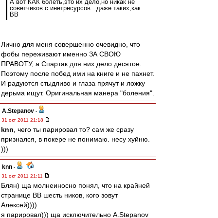
А вот КАК болеть,это их дело,но никак не
советчиков с инетресурсов...даже таких,как
ВВ
Лично для меня совершенно очевидно, что
фобы переживают именно ЗА СВОЮ
ПРАВОТУ, а Спартак для них дело десятое.
Поэтому после побед ими на книге и не пахнет.
И радуются стыдливо и глаза прячут и ложку
дерьма ищут. Оригинальная манера "боления".
A.Stepanov
-
31 окт 2011 21:18
knn
, чего ты парировал то? сам же сразу
признался, в покере не понимаю. несу хуйню.
)))
knn
-
31 окт 2011 21:11
Блян) ща молнеиносно понял, что на крайней
странице ВВ шесть ников, кого зовут
Алексей))))
я парировал))) ща исключительно A.Stepanov