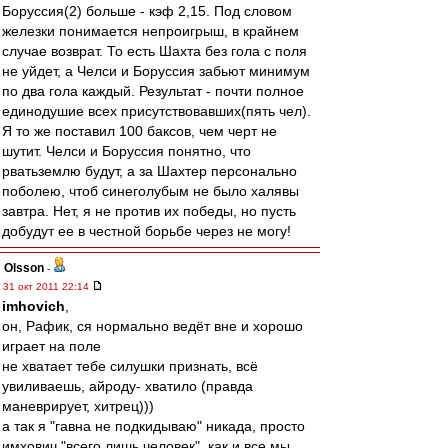
Боруссия(2) больше - кэф 2,15. Под словом
железки понимается непроигрыш, в крайнем
случае возврат. То есть Шахта без гола с поля
не уйдет, а Челси и Боруссия забьют минимум
по два гола каждый. Результат - почти полное
единодушие всех присутствовавших(пять чел).
Я то же поставил 100 баксов, чем черт не
шутит. Челси и Боруссия понятно, что
рватьземлю будут, а за Шахтер персонально
поболею, чтоб синеголубым не было халявы
завтра. Нет, я не против их победы, но пусть
добудут ее в честной борьбе через не могу!
Olsson
-
31 окт 2011 22:14
imhovich
,
он, Рафик, ся нормально ведёт вне и хорошо
играет на поле
не хватает тебе силушки признать, всё
увиливаешь, айроду- хватило (правда
маневрирует, хитрец)))
а так я "гавна не подкидываю" никада, просто
имхович "всего лишь человек", как и все мы