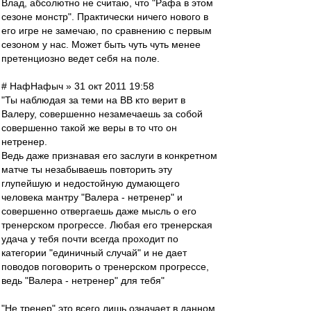
Влад, абсолютно не считаю, что "Рафа в этом
сезоне монстр". Практически ничего нового в
его игре не замечаю, по сравнению с первым
сезоном у нас. Может быть чуть чуть менее
претенциозно ведет себя на поле.
# НафНафыч » 31 окт 2011 19:58
"Ты наблюдая за теми на ВВ кто верит в
Валеру, совершенно незамечаешь за собой
совершенно такой же веры в то что он
нетренер.
Ведь даже признавая его заслуги в конкретном
матче ты незабываешь повторить эту
глупейшую и недостойную думающего
человека мантру "Валера - нетренер" и
совершенно отвергаешь даже мысль о его
тренерском прогрессе. Любая его тренерская
удача у тебя почти всегда проходит по
категории "единичный случай" и не дает
поводов поговорить о тренерском прогрессе,
ведь "Валера - нетренер" для тебя"
"Не тренер" это всего лишь означает в данном