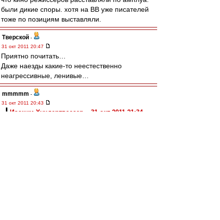
были дикие споры. хотя на ВВ уже писателей
тоже по позициям выставляли.
Тверской
-
31 окт 2011 20:47
Приятно почитать…
Даже наезды какие-то неестественно
неагрессивные, ленивые…
mmmmm
-
31 окт 2011 20:43
Иоаким Хундертвассер » 31 окт 2011 21:34
Вот и пришло всё к тому, что лучший
шахматист мира в настоящее время -
компьютер.
Вижу...
Когда-нибудь РПФЛ введёт лимит на роботов -
не более шести. А тренер Спартака
К.Комбаров скажет, что введение лимита
ослабляет российский клубный футбол. Как
можно с таким лимитом противостоять