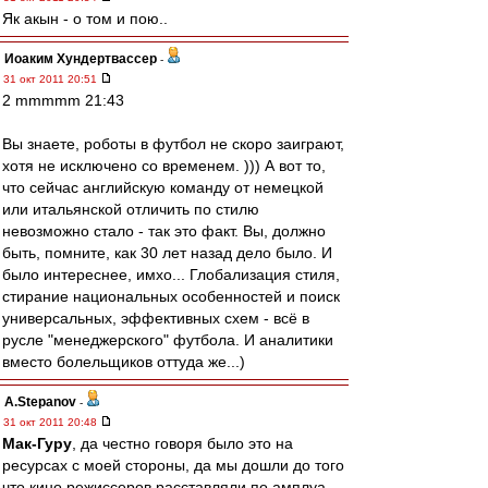
Як акын - о том и пою..
Иоаким Хундертвассер
-
31 окт 2011 20:51
2 mmmmm 21:43
Вы знаете, роботы в футбол не скоро заиграют,
хотя не исключено со временем. ))) А вот то,
что сейчас английскую команду от немецкой
или итальянской отличить по стилю
невозможно стало - так это факт. Вы, должно
быть, помните, как 30 лет назад дело было. И
было интереснее, имхо... Глобализация стиля,
стирание национальных особенностей и поиск
универсальных, эффективных схем - всё в
русле "менеджерского" футбола. И аналитики
вместо болельщиков оттуда же...)
A.Stepanov
-
31 окт 2011 20:48
Мак-Гуру
, да честно говоря было это на
ресурсах с моей стороны, да мы дошли до того
что кино режиссеров расставляли по амплуа.