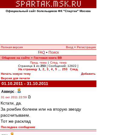
Официальный сайт болельщиков ФК "Спартак" Москва
Полная версия
Вход
•
Регистрация
FAQ
•
Поиск
Общение на сайте
Гостевая книга ВВ
»
Пред. тема
|
След. тема
Страница
1
из
253
[ Сообщений: 12622 ]
На страницу
1
,
2
,
3
,
4
,
5
...
253
След.
Начать новую тему
Добавить
Версия для печати
01.10.2011 - 31.10.2011
Авверс
-
31 окт 2011 22:59
Кстати, да.
За ромбик болеем или на вторую звезду
рассчитываем.
Тот же расклад
Последнее сообщение