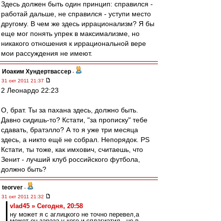
Здесь должен быть один принцип: справился -
работай дальше, не справился - уступи место
другому. В чем же здесь иррационализм? Я бы
еще мог понять упрек в максимализме, но
никакого отношения к иррациональной вере
мои рассуждения не имеют.
Иоаким Хундертвассер
-
31 окт 2011 21:37
2 Леонардо 22:23
О, брат. Ты за пахана здесь, должно быть.
Давно сидишь-то? Кстати, "за прописку" тебе
сдавать, братэлло? А то я уже три месяца
здесь, а никто ещё не собрал. Непорядок. PS
Кстати, ты тоже, как имхович, считаешь, что
Зенит - лучший клуб российского футбола,
должно быть?
teorver
-
31 окт 2011 21:32
vlad45 » Сегодня, 20:58
ну может я с аглицкого не точно перевел,а
может он,зараза,у кого и сплагиатил - не в