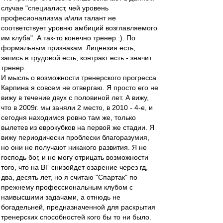
случае "специалист, чей уровень
професионализма и/или талант не
соответствует уровню амбиций возглавляемого
им клуба". А так-то конечно тренер :). По
формальным признакам. Лицензия есть,
запись в трудовой есть, контракт есть - значит
тренер.
И мысль о возможности тренерского прогресса
Карпина я совсем не отвергаю. Я просто его не
вижу в течение двух с половиной лет. А вижу,
что в 2009г. мы заняли 2 место, в 2010 - 4-е, и
сегодня находимся ровно там же, только
вылетев из еврокубков на первой же стадии. Я
вижу периодически проблески благоразумия,
но они не получают никакого развития. Я не
господь бог, и не могу отрицать возможности
того, что на ВГ снизойдет озарение через гд,
два, десять лет, но я считаю "Спартак" по
прежнему профессиональным клубом с
наивысшими задачами, а отнюдь не
богадельней, предназначенной для раскрытия
тренерских способностей кого бы то ни было.