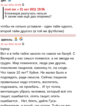
gav
-
31 окт 2011 22:59
irod sm » 31 окт 2011 19:56
Близнецов разлучать нельзя
А зачем нам ещё два опорника?
чтобы не сильно уставали - один тайм одного,
второй тайм другого (в той же футболке)
зpитель
-
31 окт 2011 22:42
loptop
Вот и в тебе табло засело по самое не балуй. С
Валерой у нас смысл появился, а не звезда на
грудях. Мир поменялся, люди уже другие,
поколение гандонов, наконец-то, на сходе...
Что такое 10 лет? Хуйня. Не жалко было и
подождать, ради смысла. Сейчас пацанов
правильных надо отсеять, воспитать,
подсказать, не проебать... И тут толпа,
мечтающих убрать человека, который всё это
тащит, ошибается, опять тащит, опять
ошибается... Нет, блять, дайте Гуса-
победителя, и похуй, что потом. Тьфу на вас,