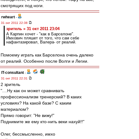
смотрящих под ноги.
rwheart
-
31 окт 2011 22:38
зpитель » 31 окт 2011 23:04
А Карпин хочет - "как в Барселоне".
Имхович пляшет от того, что сам себе
нафантазировал, Валера- от реалий.
Помоему играть как Барселона очень далеко
от реалий. Особенно после Волги и Легии.
IT-consultant
-
31 окт 2011 22:31
2 зpитель
"....Ну как он может сравнивать
профессионализм тренерский? В каких
условиях? На какой базе? С каким
материалом?
Прямо говорит: "Не вижу!"
Поднимите же ему кто-нить веки нахуй!!"
Олег, бессмысленно, имхо