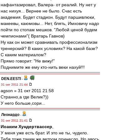
нафантазировал, Валера- от реалий. Ну нет у
нас нихуя... Вернее не было. Счас есть
академия. Будет стадион. Будут паршивлюки,
макеевы, каюмовы... Нет, блять, Имховичу надо
пойти по стопам мешков. "Любой ценой будем
чемпионами"( Вратарь Гавнов)
Ну как он может сравнивать профессионализм
тренерский? В каких условиях? На какой базе?
С каким материалом?
Прямо говорит: "Не вижу!"
Поднимите же ему кто-нить веки нахуй!!!
DEN.EESTI
-
31 окт 2011 21:44
agson » 31 окт 2011 21:58
Странно,а где Велик?))
У него больше,сори...
Леонардо
-
31 окт 2011 21:41
Иоаким Хундертвассер
,
У меня уже есть брат. И это не ты, чудило.
Тебя тоже таким же ветром принесло. Но авось