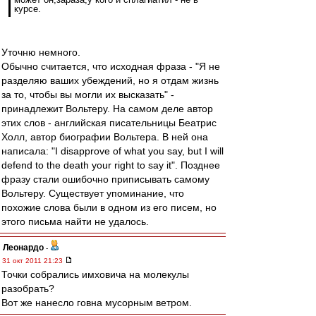
курсе.
Уточню немного.
Обычно считается, что исходная фраза - "Я не
разделяю ваших убеждений, но я отдам жизнь
за то, чтобы вы могли их высказать" -
принадлежит Вольтеру. На самом деле автор
этих слов - английская писательницы Беатрис
Холл, автор биографии Вольтера. В ней она
написала: "I disapprove of what you say, but I will
defend to the death your right to say it". Позднее
фразу стали ошибочно приписывать самому
Вольтеру. Существует упоминание, что
похожие слова были в одном из его писем, но
этого письма найти не удалось.
Леонардо
-
31 окт 2011 21:23
Точки собрались имховича на молекулы
разобрать?
Вот же нанесло говна мусорным ветром.