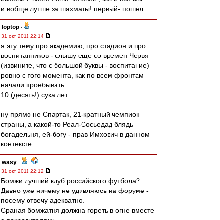
и вобще лутше за шахматы! первый- пошёл
loptop
-
31 окт 2011 22:14
я эту тему про академию, про стадион и про
воспитанников - слышу еще со времен Червя
(извините, что с большой буквы - воспитание)
ровно с того момента, как по всем фронтам
начали проебывать
10 (десять!) сука лет
ну прямо не Спартак, 21-кратный чемпион
страны, а какой-то Реал-Сосьедад блядь
богадельня, ей-богу - прав Имхович в данном
контексте
wasy
-
31 окт 2011 22:12
Бомжи лучший клуб российского футбола?
Давно уже ничему не удивляюсь на форуме -
посему отвечу адекватно.
Сраная бомжатня должна гореть в огне вместе