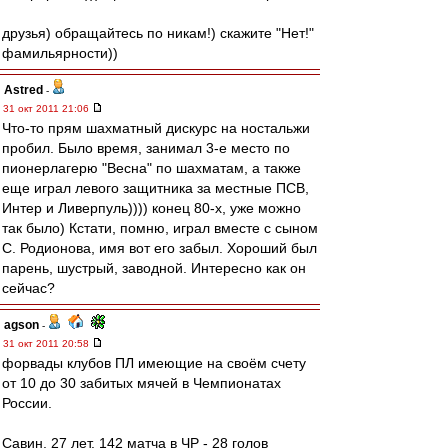
друзья) обращайтесь по никам!) скажите "Нет!"
фамильярности))
Astred
-
31 окт 2011 21:06
Что-то прям шахматный дискурс на ностальжи
пробил. Было время, занимал 3-е место по
пионерлагерю "Весна" по шахматам, а также
еще играл левого защитника за местные ПСВ,
Интер и Ливерпуль)))) конец 80-х, уже можно
так было) Кстати, помню, играл вместе с сыном
С. Родионова, имя вот его забыл. Хороший был
парень, шустрый, заводной. Интересно как он
сейчас?
agson
-
31 окт 2011 20:58
форвады клубов ПЛ имеющие на своём счету
от 10 до 30 забитых мячей в Чемпионатах
России.
Савин, 27 лет. 142 матча в ЧР - 28 голов