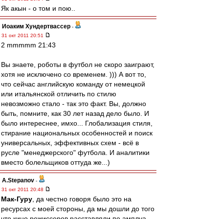
Як акын - о том и пою..
Иоаким Хундертвассер
-
31 окт 2011 20:51
2 mmmmm 21:43
Вы знаете, роботы в футбол не скоро заиграют,
хотя не исключено со временем. ))) А вот то,
что сейчас английскую команду от немецкой
или итальянской отличить по стилю
невозможно стало - так это факт. Вы, должно
быть, помните, как 30 лет назад дело было. И
было интереснее, имхо... Глобализация стиля,
стирание национальных особенностей и поиск
универсальных, эффективных схем - всё в
русле "менеджерского" футбола. И аналитики
вместо болельщиков оттуда же...)
A.Stepanov
-
31 окт 2011 20:48
Мак-Гуру
, да честно говоря было это на
ресурсах с моей стороны, да мы дошли до того
что кино режиссеров расставляли по амплуа.