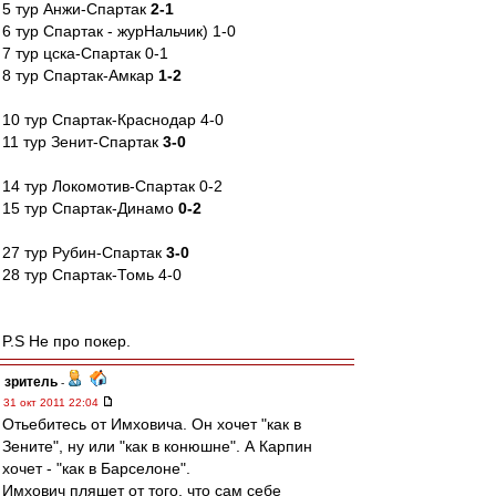
5 тур Анжи-Спартак
2-1
6 тур Спартак - журНальчик) 1-0
7 тур цска-Спартак 0-1
8 тур Спартак-Амкар
1-2
10 тур Спартак-Краснодар 4-0
11 тур Зенит-Спартак
3-0
14 тур Локомотив-Спартак 0-2
15 тур Спартак-Динамо
0-2
27 тур Рубин-Спартак
3-0
28 тур Спартак-Томь 4-0
P.S Не про покер.
зpитель
-
31 окт 2011 22:04
Отьебитесь от Имховича. Он хочет "как в
Зените", ну или "как в конюшне". А Карпин
хочет - "как в Барселоне".
Имхович пляшет от того, что сам себе