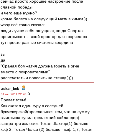
сейчас просто хорошее настроение после
славной победы
и чего ещё нужно?
кроме билета на следующий матч в химки ))
wasy всё точно сказал:
люди лучше себя ощущают, когда Спартак
проигрывает - такой простор для творчества
тут просто разные системы координат
зы
да
"Сраная бомжатня должна гореть в огне
вместе с покровителями"
распечатать и повесить на стенку ))))
askar_bek
-
31 окт 2011 22:20
Привет всем!
Как сказал один гуру в соседней
букмекерской(прославился тем, что на сумму
выигрыша купил трехлетний хайландер) ,
завтра три железки: Тотал Шахтер(1) больше -
кэф 2, Тотал Челси (2) больше - кэф 1,7, Тотал