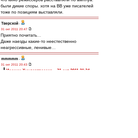
были дикие споры. хотя на ВВ уже писателей
тоже по позициям выставляли.
Тверской
-
31 окт 2011 20:47
Приятно почитать…
Даже наезды какие-то неестественно
неагрессивные, ленивые…
mmmmm
-
31 окт 2011 20:43
Иоаким Хундертвассер » 31 окт 2011 21:34
Вот и пришло всё к тому, что лучший
шахматист мира в настоящее время -
компьютер.
Вижу...
Когда-нибудь РПФЛ введёт лимит на роботов -
не более шести. А тренер Спартака
К.Комбаров скажет, что введение лимита
ослабляет российский клубный футбол. Как
можно с таким лимитом противостоять