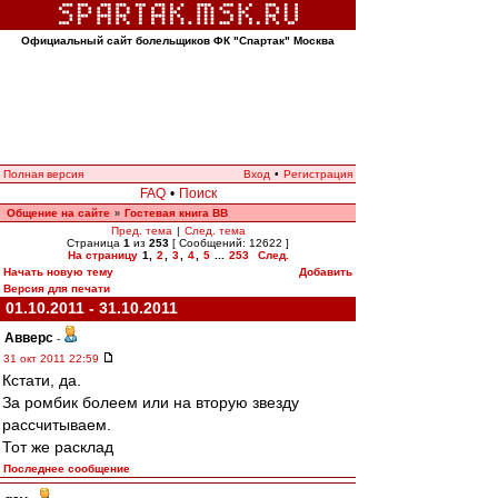
Официальный сайт болельщиков ФК "Спартак" Москва
Полная версия
Вход
•
Регистрация
FAQ
•
Поиск
Общение на сайте
Гостевая книга ВВ
»
Пред. тема
|
След. тема
Страница
1
из
253
[ Сообщений: 12622 ]
На страницу
1
,
2
,
3
,
4
,
5
...
253
След.
Начать новую тему
Добавить
Версия для печати
01.10.2011 - 31.10.2011
Авверс
-
31 окт 2011 22:59
Кстати, да.
За ромбик болеем или на вторую звезду
рассчитываем.
Тот же расклад
Последнее сообщение