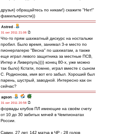
друзья) обращайтесь по никам!) скажите "Нет!"
фамильярности))
Astred
-
31 окт 2011 21:06
Что-то прям шахматный дискурс на ностальжи
пробил. Было время, занимал 3-е место по
пионерлагерю "Весна" по шахматам, а также
еще играл левого защитника за местные ПСВ,
Интер и Ливерпуль)))) конец 80-х, уже можно
так было) Кстати, помню, играл вместе с сыном
С. Родионова, имя вот его забыл. Хороший был
парень, шустрый, заводной. Интересно как он
сейчас?
agson
-
31 окт 2011 20:58
форвады клубов ПЛ имеющие на своём счету
от 10 до 30 забитых мячей в Чемпионатах
России.
Савин, 27 лет. 142 матча в ЧР - 28 голов