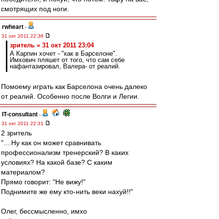
смотрящих под ноги.
rwheart
-
31 окт 2011 22:38
зpитель » 31 окт 2011 23:04
А Карпин хочет - "как в Барселоне".
Имхович пляшет от того, что сам себе
нафантазировал, Валера- от реалий.
Помоему играть как Барселона очень далеко
от реалий. Особенно после Волги и Легии.
IT-consultant
-
31 окт 2011 22:31
2 зpитель
"....Ну как он может сравнивать
профессионализм тренерский? В каких
условиях? На какой базе? С каким
материалом?
Прямо говорит: "Не вижу!"
Поднимите же ему кто-нить веки нахуй!!"
Олег, бессмысленно, имхо