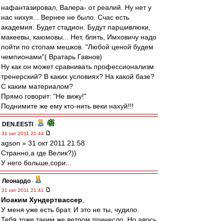
нафантазировал, Валера- от реалий. Ну нет у
нас нихуя... Вернее не было. Счас есть
академия. Будет стадион. Будут паршивлюки,
макеевы, каюмовы... Нет, блять, Имховичу надо
пойти по стопам мешков. "Любой ценой будем
чемпионами"( Вратарь Гавнов)
Ну как он может сравнивать профессионализм
тренерский? В каких условиях? На какой базе?
С каким материалом?
Прямо говорит: "Не вижу!"
Поднимите же ему кто-нить веки нахуй!!!
DEN.EESTI
-
31 окт 2011 21:44
agson » 31 окт 2011 21:58
Странно,а где Велик?))
У него больше,сори...
Леонардо
-
31 окт 2011 21:41
Иоаким Хундертвассер
,
У меня уже есть брат. И это не ты, чудило.
Тебя тоже таким же ветром принесло. Но авось