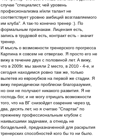
случае "специалист, чей уровень
професионализма и/или талант не
соответствует уровню амбиций возглавляемого
им клуба". А так-то конечно тренер :). По
формальным признакам. Лицензия есть,
запись в трудовой есть, контракт есть - значит
тренер.
И мысль о возможности тренерского прогресса
Карпина я совсем не отвергаю. Я просто его не
вижу в течение двух с половиной лет. А вижу,
что в 2009г. мы заняли 2 место, в 2010 - 4-е, и
сегодня находимся ровно там же, только
вылетев из еврокубков на первой же стадии. Я
вижу периодически проблески благоразумия,
но они не получают никакого развития. Я не
господь бог, и не могу отрицать возможности
того, что на ВГ снизойдет озарение через гд,
два, десять лет, но я считаю "Спартак" по
прежнему профессиональным клубом с
наивысшими задачами, а отнюдь не
богадельней, предназначенной для раскрытия
тренерских способностей кого бы то ни было.