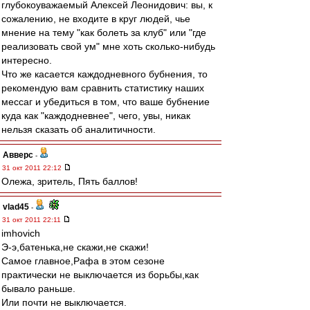
глубокоуважаемый Алексей Леонидович: вы, к
сожалению, не входите в круг людей, чье
мнение на тему "как болеть за клуб" или "где
реализовать свой ум" мне хоть сколько-нибудь
интересно.
Что же касается каждодневного бубнения, то
рекомендую вам сравнить статистику наших
мессаг и убедиться в том, что ваше бубнение
куда как "каждодневнее", чего, увы, никак
нельзя сказать об аналитичности.
Авверс
-
31 окт 2011 22:12
Олежа, зритель, Пять баллов!
vlad45
-
31 окт 2011 22:11
imhovich
Э-э,батенька,не скажи,не скажи!
Самое главное,Рафа в этом сезоне
практически не выключается из борьбы,как
бывало раньше.
Или почти не выключается.