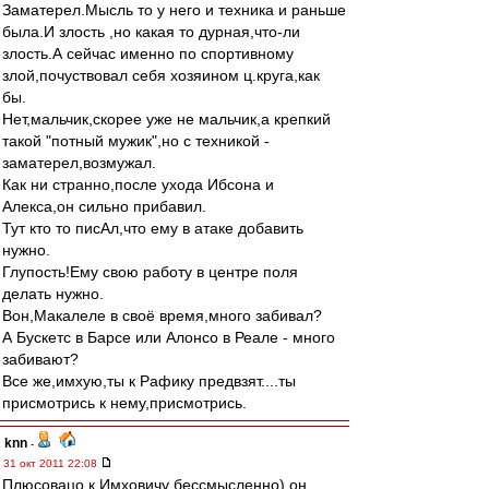
Заматерел.Мысль то у него и техника и раньше
была.И злость ,но какая то дурная,что-ли
злость.А сейчас именно по спортивному
злой,почуствовал себя хозяином ц.круга,как
бы.
Нет,мальчик,скорее уже не мальчик,а крепкий
такой "потный мужик",но с техникой -
заматерел,возмужал.
Как ни странно,после ухода Ибсона и
Алекса,он сильно прибавил.
Тут кто то писАл,что ему в атаке добавить
нужно.
Глупость!Ему свою работу в центре поля
делать нужно.
Вон,Макалеле в своё время,много забивал?
А Бускетс в Барсе или Алонсо в Реале - много
забивают?
Все же,имхую,ты к Рафику предвзят....ты
присмотрись к нему,присмотрись.
knn
-
31 окт 2011 22:08
Плюсовацо к Имховичу бессмысленно) он