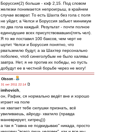
Боруссия(2) больше - кэф 2,15. Под словом
железки понимается непроигрыш, в крайнем
случае возврат. То есть Шахта без гола с поля
не уйдет, а Челси и Боруссия забьют минимум
по два гола каждый. Результат - почти полное
единодушие всех присутствовавших(пять чел).
Я то же поставил 100 баксов, чем черт не
шутит. Челси и Боруссия понятно, что
рватьземлю будут, а за Шахтер персонально
поболею, чтоб синеголубым не было халявы
завтра. Нет, я не против их победы, но пусть
добудут ее в честной борьбе через не могу!
Olsson
-
31 окт 2011 22:14
imhovich
,
он, Рафик, ся нормально ведёт вне и хорошо
играет на поле
не хватает тебе силушки признать, всё
увиливаешь, айроду- хватило (правда
маневрирует, хитрец)))
а так я "гавна не подкидываю" никада, просто
имхович "всего лишь человек", как и все мы