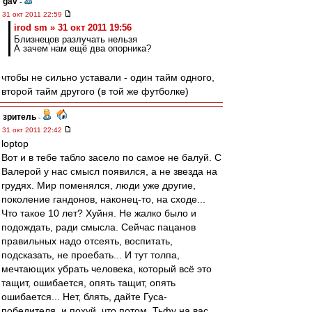
gav
-
31 окт 2011 22:59
irod sm » 31 окт 2011 19:56
Близнецов разлучать нельзя
А зачем нам ещё два опорника?
чтобы не сильно уставали - один тайм одного,
второй тайм другого (в той же футболке)
зpитель
-
31 окт 2011 22:42
loptop
Вот и в тебе табло засело по самое не балуй. С
Валерой у нас смысл появился, а не звезда на
грудях. Мир поменялся, люди уже другие,
поколение гандонов, наконец-то, на сходе...
Что такое 10 лет? Хуйня. Не жалко было и
подождать, ради смысла. Сейчас пацанов
правильных надо отсеять, воспитать,
подсказать, не проебать... И тут толпа,
мечтающих убрать человека, который всё это
тащит, ошибается, опять тащит, опять
ошибается... Нет, блять, дайте Гуса-
победителя, и похуй, что потом. Тьфу на вас,