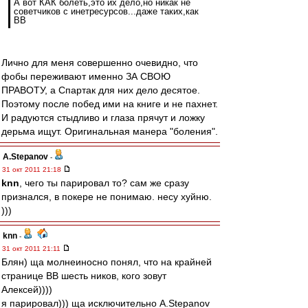
А вот КАК болеть,это их дело,но никак не
советчиков с инетресурсов...даже таких,как
ВВ
Лично для меня совершенно очевидно, что
фобы переживают именно ЗА СВОЮ
ПРАВОТУ, а Спартак для них дело десятое.
Поэтому после побед ими на книге и не пахнет.
И радуются стыдливо и глаза прячут и ложку
дерьма ищут. Оригинальная манера "боления".
A.Stepanov
-
31 окт 2011 21:18
knn
, чего ты парировал то? сам же сразу
признался, в покере не понимаю. несу хуйню.
)))
knn
-
31 окт 2011 21:11
Блян) ща молнеиносно понял, что на крайней
странице ВВ шесть ников, кого зовут
Алексей))))
я парировал))) ща исключительно A.Stepanov