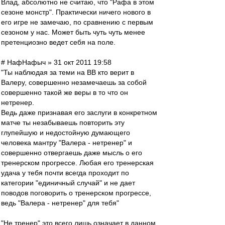
Влад, абсолютно не считаю, что "Рафа в этом
сезоне монстр". Практически ничего нового в
его игре не замечаю, по сравнению с первым
сезоном у нас. Может быть чуть чуть менее
претенциозно ведет себя на поле.
# НафНафыч » 31 окт 2011 19:58
"Ты наблюдая за теми на ВВ кто верит в
Валеру, совершенно незамечаешь за собой
совершенно такой же веры в то что он
нетренер.
Ведь даже признавая его заслуги в конкретном
матче ты незабываешь повторить эту
глупейшую и недостойную думающего
человека мантру "Валера - нетренер" и
совершенно отвергаешь даже мысль о его
тренерском прогрессе. Любая его тренерская
удача у тебя почти всегда проходит по
категории "единичный случай" и не дает
поводов поговорить о тренерском прогрессе,
ведь "Валера - нетренер" для тебя"
"Не тренер" это всего лишь означает в данном