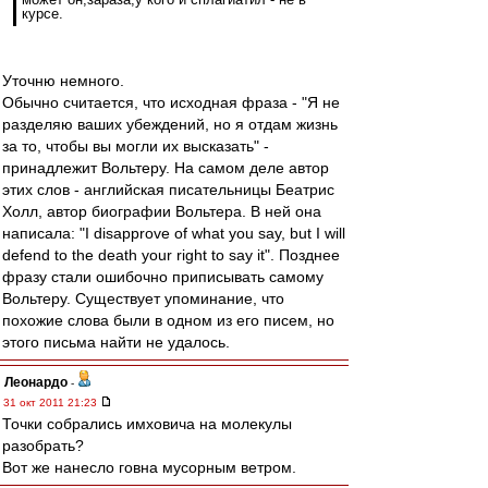
курсе.
Уточню немного.
Обычно считается, что исходная фраза - "Я не
разделяю ваших убеждений, но я отдам жизнь
за то, чтобы вы могли их высказать" -
принадлежит Вольтеру. На самом деле автор
этих слов - английская писательницы Беатрис
Холл, автор биографии Вольтера. В ней она
написала: "I disapprove of what you say, but I will
defend to the death your right to say it". Позднее
фразу стали ошибочно приписывать самому
Вольтеру. Существует упоминание, что
похожие слова были в одном из его писем, но
этого письма найти не удалось.
Леонардо
-
31 окт 2011 21:23
Точки собрались имховича на молекулы
разобрать?
Вот же нанесло говна мусорным ветром.