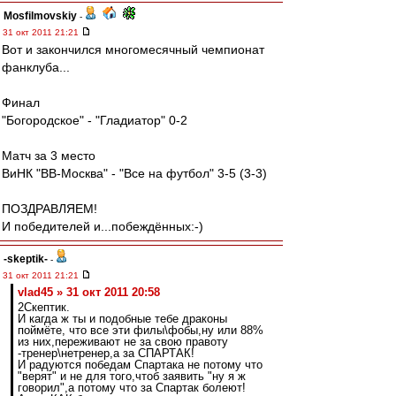
Mosfilmovskiy
-
31 окт 2011 21:21
Вот и закончился многомесячный чемпионат
фанклуба...
Финал
"Богородское" - "Гладиатор" 0-2
Матч за 3 место
ВиНК "ВВ-Москва" - "Все на футбол" 3-5 (3-3)
ПОЗДРАВЛЯЕМ!
И победителей и...побеждённых:-)
-skeptik-
-
31 окт 2011 21:21
vlad45 » 31 окт 2011 20:58
2Скептик.
И кагда ж ты и подобные тебе драконы
поймёте, что все эти филы\фобы,ну или 88%
из них,переживают не за свою правоту
-тренер\нетренер,а за СПАРТАК!
И радуются победам Спартака не потому что
"верят" и не для того,чтоб заявить "ну я ж
говорил",а потому что за Спартак болеют!