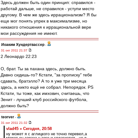
Здесь должен быть один принцип: справился -
работай дальше, не справился - уступи место
другому. В чем же здесь иррационализм? Я бы
еще мог понять упрек в максимализме, но
никакого отношения к иррациональной вере
мои рассуждения не имеют.
Иоаким Хундертвассер
-
31 окт 2011 21:37
2 Леонардо 22:23
О, брат. Ты за пахана здесь, должно быть.
Давно сидишь-то? Кстати, "за прописку" тебе
сдавать, братэлло? А то я уже три месяца
здесь, а никто ещё не собрал. Непорядок. PS
Кстати, ты тоже, как имхович, считаешь, что
Зенит - лучший клуб российского футбола,
должно быть?
teorver
-
31 окт 2011 21:32
vlad45 » Сегодня, 20:58
ну может я с аглицкого не точно перевел,а
может он,зараза,у кого и сплагиатил - не в