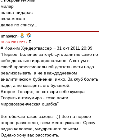
с покровителями.
милер
шляпа-пидарас
валя-стакан
далее по списку...
imhovich
-
31 окт 2011 22:12
# Иоаким Хундертвассер » 31 окт 2011 20:39
"Первое. Боление за клуб суть занятие само по
себе довольно иррациональное. А вот ум в
своей профессиональной деятельности надо
реализовывать, а не в каждодневном
аналитическом бубнении, имхо. За клуб болеть
надо, а не ковырять его булавкой.
Второе. Говорят, не сотвори себе кумира.
Творить антикумира - тоже почти
мировоззренческая ошибка"
Вот обожаю такие заходы! :)) Все на первое-
второе разложено, всем место указано. Сразу
видно человека, умудренного опытом.
Однако хочу вас расстроить,