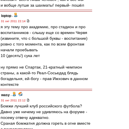
и вобще лутше за шахматы! первый- пошёл
loptop
-
31 окт 2011 22:14
я эту тему про академию, про стадион и про
воспитанников - слышу еще со времен Червя
(извините, что с большой буквы - воспитание)
ровно с того момента, как по всем фронтам
начали проебывать
10 (десять!) сука лет
ну прямо не Спартак, 21-кратный чемпион
страны, а какой-то Реал-Сосьедад блядь
богадельня, ей-богу - прав Имхович в данном
контексте
wasy
-
31 окт 2011 22:12
Бомжи лучший клуб российского футбола?
Давно уже ничему не удивляюсь на форуме -
посему отвечу адекватно.
Сраная бомжатня должна гореть в огне вместе