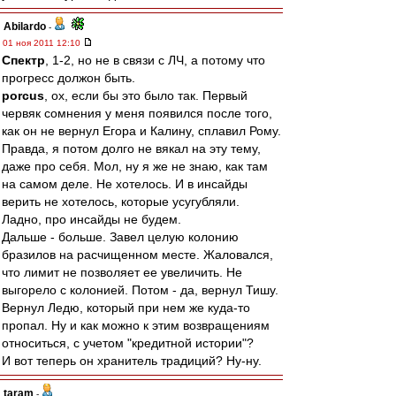
Abilardo
-
01 ноя 2011 12:10
Спектр
, 1-2, но не в связи с ЛЧ, а потому что
прогресс должон быть.
porcus
, ох, если бы это было так. Первый
червяк сомнения у меня появился после того,
как он не вернул Егора и Калину, сплавил Рому.
Правда, я потом долго не вякал на эту тему,
даже про себя. Мол, ну я же не знаю, как там
на самом деле. Не хотелось. И в инсайды
верить не хотелось, которые усугубляли.
Ладно, про инсайды не будем.
Дальше - больше. Завел целую колонию
бразилов на расчищенном месте. Жаловался,
что лимит не позволяет ее увеличить. Не
выгорело с колонией. Потом - да, вернул Тишу.
Вернул Ледю, который при нем же куда-то
пропал. Ну и как можно к этим возвращениям
относиться, с учетом "кредитной истории"?
И вот теперь он хранитель традиций? Ну-ну.
taram
-