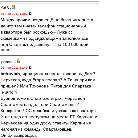
SAS
-
01 ноя 2011 11:52
Между прочим, когда ещё не было интернета,
да что там инета- телефон стационарный
в квартире был роскошью - Лужа сс
скамейками под сидалищами заполнялась
под Спартак подзавязку......на 103 000 щей
!!!!!!!!!
porcus
-
01 ноя 2011 11:49
imhovich
, иррациональность, говоришь, Дим?
Черчесов, куда Егора послал? А Тиша при ком
пришел? Или Тихонов и Титов для Спартака
"ничто"?
Бубнов тоже в Спартаке играл, Червь вон
Спартаком владел, они Спартаковцы?
Конкретно ЧСС я люблю и уважаю как вратаря.
И не надо по поступкам на месте ГТ Карпина и
Черчесова на одну доску ставить. Карпин не
нагонял из команды Спартаковцев.
Он их возвращал.