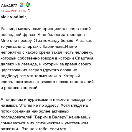
Alex1977
-
01 ноя 2011 11:32
alek.vladimir
,
Разница между нами принципиальная в твоей
последней фразе. Я не болею за тренеров.
Мне они похеру. Я за команду болею. А вы как
то увязали Спартак с Карпиным..И мне
непонятно с какого хрена такая честь человеку,
который собственно говоря в истории Спартака
далеко не легенда, и который за время своего
царствования засрал (другого слова не
подберу) все что только можно. Который
сделал разгромы от всякого шлака типа аланий
и ростовов нормой.
А гондоном и дурачками я никого и никогда не
называл. Это ты не по адресу. Хотя глядя на
поток сознания наиболее активных
последователей "Верим в Валеру" начинаешь
сомневаться в их психическом и умственном
развитии...Это не к тебе, если что.