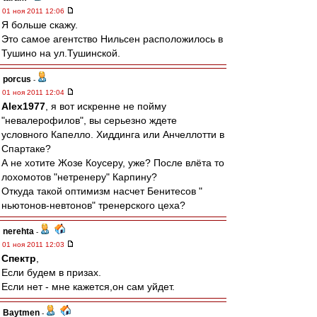
01 ноя 2011 12:06
Я больше скажу.
Это самое агентство Нильсен расположилось в
Тушино на ул.Тушинской.
porcus
-
01 ноя 2011 12:04
Alex1977
, я вот искренне не пойму
"невалерофилов", вы серьезно ждете
условного Капелло. Хиддинга или Анчеллотти в
Спартаке?
А не хотите Жозе Коусеру, уже? После влёта то
лохомотов "нетренеру" Карпину?
Откуда такой оптимизм насчет Бенитесов "
ньютонов-невтонов" тренерского цеха?
nerehta
-
01 ноя 2011 12:03
Спектр
,
Если будем в призах.
Если нет - мне кажется,он сам уйдет.
Baytmen
-