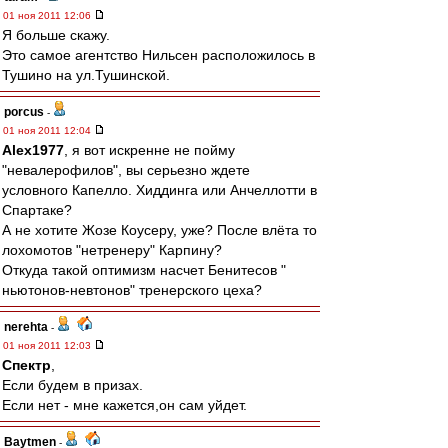
01 ноя 2011 12:06
Я больше скажу.
Это самое агентство Нильсен расположилось в
Тушино на ул.Тушинской.
porcus
-
01 ноя 2011 12:04
Alex1977
, я вот искренне не пойму
"невалерофилов", вы серьезно ждете
условного Капелло. Хиддинга или Анчеллотти в
Спартаке?
А не хотите Жозе Коусеру, уже? После влёта то
лохомотов "нетренеру" Карпину?
Откуда такой оптимизм насчет Бенитесов "
ньютонов-невтонов" тренерского цеха?
nerehta
-
01 ноя 2011 12:03
Спектр
,
Если будем в призах.
Если нет - мне кажется,он сам уйдет.
Baytmen
-