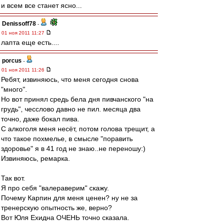
и всем все станет ясно...
Denissoff78
-
01 ноя 2011 11:27
лапта еще есть....
porcus
-
01 ноя 2011 11:26
Ребят, извиняюсь, что меня сегодня снова
"много".
Но вот принял средь бела дня пивчанского "на
грудь", чесслово давно не пил. месяца два
точно, даже бокал пива.
С алкоголя меня несёт, потом голова трещит, а
что такое похмелье, в смысле "поравить
здоровье" я в 41 год не знаю..не переношу:)
Извиняюсь, ремарка.
Так вот.
Я про себя "валераверим" скажу.
Почему Карпин для меня ценен? ну не за
тренерскую опытность же, верно?
Вот Юля Ехидна ОЧЕНЬ точно сказала.