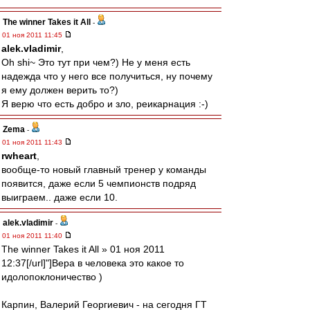
The winner Takes it All
-
01 ноя 2011 11:45
alek.vladimir
,
Oh shi~ Это тут при чем?) Не у меня есть
надежда что у него все получиться, ну почему
я ему должен верить то?)
Я верю что есть добро и зло, реикарнация :-)
Zema
-
01 ноя 2011 11:43
rwheart
,
вообще-то новый главный тренер у команды
появится, даже если 5 чемпионств подряд
выиграем.. даже если 10.
alek.vladimir
-
01 ноя 2011 11:40
The winner Takes it All » 01 ноя 2011
12:37[/url]"]Вера в человека это какое то
идолопоклоничество )
Карпин, Валерий Георгиевич - на сегодня ГТ