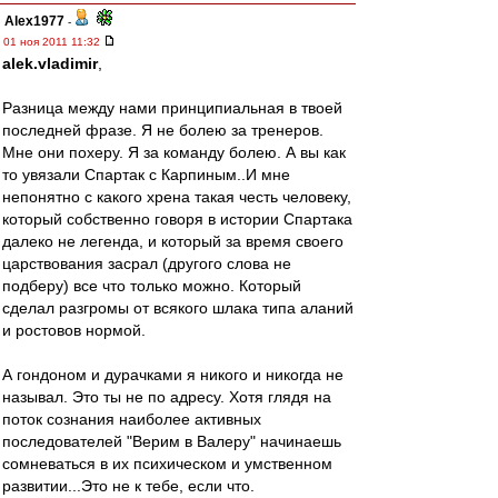
Alex1977
-
01 ноя 2011 11:32
alek.vladimir
,
Разница между нами принципиальная в твоей
последней фразе. Я не болею за тренеров.
Мне они похеру. Я за команду болею. А вы как
то увязали Спартак с Карпиным..И мне
непонятно с какого хрена такая честь человеку,
который собственно говоря в истории Спартака
далеко не легенда, и который за время своего
царствования засрал (другого слова не
подберу) все что только можно. Который
сделал разгромы от всякого шлака типа аланий
и ростовов нормой.
А гондоном и дурачками я никого и никогда не
называл. Это ты не по адресу. Хотя глядя на
поток сознания наиболее активных
последователей "Верим в Валеру" начинаешь
сомневаться в их психическом и умственном
развитии...Это не к тебе, если что.