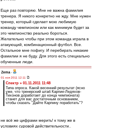
Еще раз повторяю. Мне не важна фамилия
тренера. Я никого конкретно не жду. Мне нужен
тренер, который сделает мою любимую
команду чемпионом или как минимум будет за
это чемпионство реально бороться.
Желательно чтобы при этом команда играла в
атакующий, комбинационный футбол. Все.
Остальное мне пофигу. И перебирать никакие
фамилии я не буду. Для этого есть специально
обученные люди.
Zema
-
01 ноя 2011 12:11
Спектр » 01.11.2011 11:48
Типа опроса. Какой весенний результат (ясно
уже, что тренерский штаб Карпин-Ледяхов-
Тихонов доработает до конца чемпионата)
станет для вас достаточным основанием,
чтобы сказать "Дайте Карпину поработать"?
не всё же цифрами мерить! к тому же в
условиях суровой действительности..