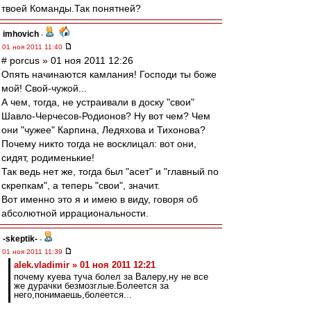
твоей Команды.Так понятней?
imhovich
-
01 ноя 2011 11:40
# porcus » 01 ноя 2011 12:26
Опять начинаются камлания! Господи ты боже
мой! Свой-чужой...
А чем, тогда, не устраивали в доску "свои"
Шавло-Черчесов-Родионов? Ну вот чем? Чем
они "чужее" Карпина, Ледяхова и Тихонова?
Почему никто тогда не восклицал: вот они,
сидят, родименькие!
Так ведь нет же, тогда был "асет" и "главный по
скрепкам", а теперь "свои", значит.
Вот именно это я и имею в виду, говоря об
абсолютной иррациональности.
-skeptik-
-
01 ноя 2011 11:39
alek.vladimir » 01 ноя 2011 12:21
почему куева туча болел за Валеру,ну не все
же дурачки безмозглые.Болеется за
него,понимаешь,болеется...