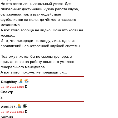
Но это всего лишь локальный успех. Для
глобальных достижений нужна работа клуба,
отлаженная, как и взаимодействие
футболистов на поле, до чёткости часового
механизма.
А вот этого вообще не видно. Пока что косяк на
косяке...
И то, что лихорадит команду, лишь одно из
проявлений невыстроенной клубной системы.
Поэтому я хотел бы не смены тренера, а
приглашения на работу опытного умелого
генерального менеджера.
А вот этого, похоже, не предвидится...
RoughBoy
-
01 ноя 2011 12:15
Спектр
,
2
Alex1977
-
01 ноя 2011 12:14
porcus
,