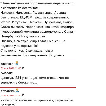
"Нильсен" данный сорт занимает первое место
в сегменте каком-то там
Нильсен, Нильсен... Гэллап знаю, Левада-
центр знаю, ВЦИОМ там... из современных,
чтоли? И тут - ах, Нильсен! Ну конечно, знаю!!!
Стало ли затем сюрпризом, что штаб-квартира
пивоваренной компании расположена в Санкт-
Петербурге? Разумеется, нет
Плотно, я смотрю, сидит этот Нильсен на
подсосе у питерских :lol:
С нетерпением буду ждать новых
маркетинговых исследований фигуранта
Andreich
-
01 ноя 2011 11:45
rwheart
,
однажды 234 уже на доткоме сказал, что не
вернется в бомжатню...
armani99
-
01 ноя 2011 11:45
ну так что? никто не смотрел в мадриде матчи
Великого?