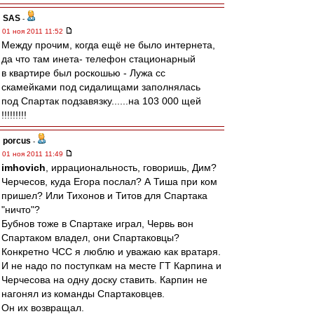
SAS
-
01 ноя 2011 11:52
Между прочим, когда ещё не было интернета,
да что там инета- телефон стационарный
в квартире был роскошью - Лужа сс
скамейками под сидалищами заполнялась
под Спартак подзавязку......на 103 000 щей
!!!!!!!!!
porcus
-
01 ноя 2011 11:49
imhovich
, иррациональность, говоришь, Дим?
Черчесов, куда Егора послал? А Тиша при ком
пришел? Или Тихонов и Титов для Спартака
"ничто"?
Бубнов тоже в Спартаке играл, Червь вон
Спартаком владел, они Спартаковцы?
Конкретно ЧСС я люблю и уважаю как вратаря.
И не надо по поступкам на месте ГТ Карпина и
Черчесова на одну доску ставить. Карпин не
нагонял из команды Спартаковцев.
Он их возвращал.