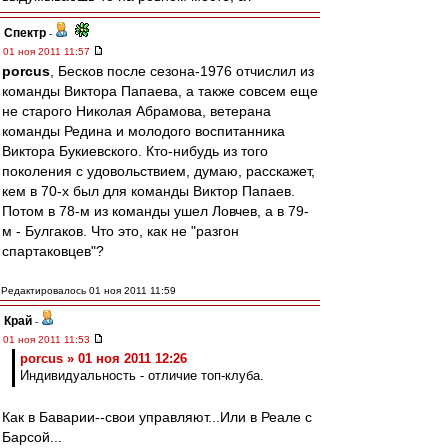
Спектр
-
01 ноя 2011 11:57
porcus
, Бесков после сезона-1976 отчислил из
команды Виктора Папаева, а также совсем еще
не старого Николая Абрамова, ветерана
команды Редина и молодого воспитанника
Виктора Букиевского. Кто-нибудь из того
поколения с удовольствием, думаю, расскажет,
кем в 70-х был для команды Виктор Папаев.
Потом в 78-м из команды ушел Ловчев, а в 79-
м - Булгаков. Что это, как не "разгон
спартаковцев"?
Редактировалось 01 ноя 2011 11:59
Край
-
01 ноя 2011 11:53
porcus » 01 ноя 2011 12:26
Индивидуальность - отличие топ-клуба.
Как в Баварии--свои управляют...Или в Реале с
Барсой...