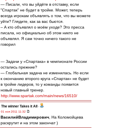
— Писали, что вы уйдёте в отставку, если
"Спартак" не будет в тройке. Может, теперь
всегда игрокам объявлять о том, что вы можете
уйти? Глядите, как за вас бьются.
– А кто объявлял о моём уходе? Это пресса
писала, но официально об этом никто не
объявлял. Я сам точно ничего такого не
говорил
— Задачи у «Спартака» в чемпионате России
остались прежние?
— Глобальная задача не изменилась. Но если
к окончанию второго круга «Спартак» не будет
в тройке лидеров, то у команды появится
новый главный тренер.
http://www.spartak.com/main/news/16510/
The winner Takes it All
-
01 ноя 2011 11:32
ВасилийВладимирович
, На Коломойцева
раскрутит и на этом закончат )