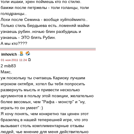
толи ишаки, хрен поймешь кто по стилю.
бамжи после петржелы - толи голанцы, толи
голодранцы..
Лохи после Семина - вообще хуйпоймикто..
Только стиль Бердыева есть..поменяй майки
узнаешь рубин..ночью блин разбудишь и
узнаешь - ЭТО блять Рубин.
А мы кто????
imhovich
-
01 ноя 2011 11:24
2 mib83
Макс,
уж поскольку ты считаешь Кариоку лучшим
игроком октября, хотел бы тебя попросить
развернуть мысль и привести несколько
аргументов в пользу этой позиции, желательно
более весомых, чем "Рафа - монстр" и "ну,
играть-то он умеет" :)
Я хочу понять, чем конкретно так ценен этот
бразилец в нашей теперешней игре, что это
вызывает столь комплиментарные отзывы
людей, чье мнение для меня действительно