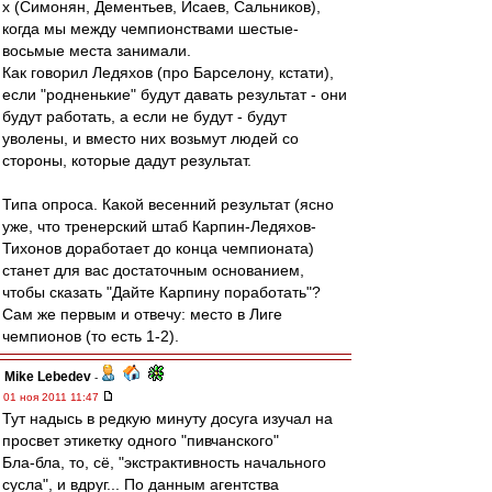
х (Симонян, Дементьев, Исаев, Сальников),
когда мы между чемпионствами шестые-
восьмые места занимали.
Как говорил Ледяхов (про Барселону, кстати),
если "родненькие" будут давать результат - они
будут работать, а если не будут - будут
уволены, и вместо них возьмут людей со
стороны, которые дадут результат.
Типа опроса. Какой весенний результат (ясно
уже, что тренерский штаб Карпин-Ледяхов-
Тихонов доработает до конца чемпионата)
станет для вас достаточным основанием,
чтобы сказать "Дайте Карпину поработать"?
Сам же первым и отвечу: место в Лиге
чемпионов (то есть 1-2).
Mike Lebedev
-
01 ноя 2011 11:47
Тут надысь в редкую минуту досуга изучал на
просвет этикетку одного "пивчанского"
Бла-бла, то, сё, "экстрактивность начального
сусла", и вдруг... По данным агентства