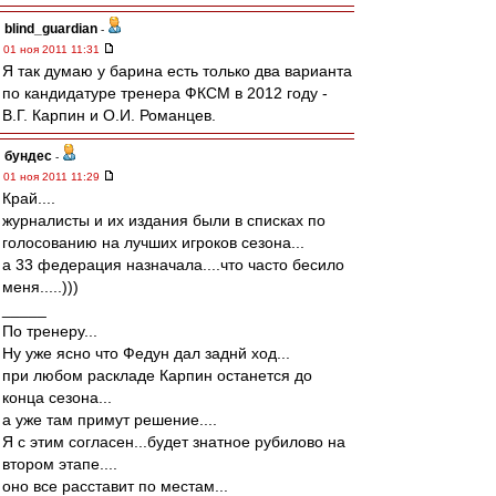
blind_guardian
-
01 ноя 2011 11:31
Я так думаю у барина есть только два варианта
по кандидатуре тренера ФКСМ в 2012 году -
В.Г. Карпин и О.И. Романцев.
бундес
-
01 ноя 2011 11:29
Край....
журналисты и их издания были в списках по
голосованию на лучших игроков сезона...
а 33 федерация назначала....что часто бесило
меня.....)))
_____
По тренеру...
Ну уже ясно что Федун дал заднй ход...
при любом раскладе Карпин останется до
конца сезона...
а уже там примут решение....
Я с этим согласен...будет знатное рубилово на
втором этапе....
оно все расставит по местам...