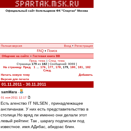
Официальный сайт болельщиков ФК "Спартак" Москва
Полная версия
Вход
•
Регистрация
FAQ
•
Поиск
Общение на сайте
Гостевая книга ВВ
»
Пред. тема
|
След. тема
Страница
179
из
182
[ Сообщений: 9069 ]
На страницу
Пред.
1
...
176
,
177
,
178
,
179
,
180
,
181
,
182
След.
Начать новую тему
Добавить
Версия для печати
01.11.2011 - 30.11.2011
samMara
-
01 ноя 2011 12:17
Есть агенство IT NILSEN , принадлежащее
англичанам. У них есть представительсттво в
столице.Но вряд ли именно они делали этот
левый рейтинг. Так , шарагу подписали под
известное. имя.АДибас, абидоас блин.