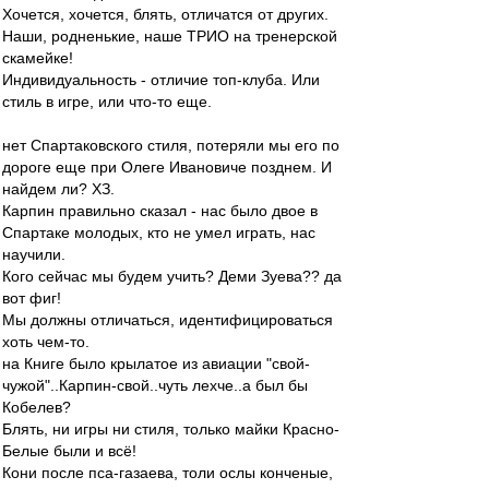
Хочется, хочется, блять, отличатся от других.
Наши, родненькие, наше ТРИО на тренерской
скамейке!
Индивидуальность - отличие топ-клуба. Или
стиль в игре, или что-то еще.
нет Спартаковского стиля, потеряли мы его по
дороге еще при Олеге Ивановиче позднем. И
найдем ли? ХЗ.
Карпин правильно сказал - нас было двое в
Спартаке молодых, кто не умел играть, нас
научили.
Кого сейчас мы будем учить? Деми Зуева?? да
вот фиг!
Мы должны отличаться, идентифицироваться
хоть чем-то.
на Книге было крылатое из авиации "свой-
чужой"..Карпин-свой..чуть лехче..а был бы
Кобелев?
Блять, ни игры ни стиля, только майки Красно-
Белые были и всё!
Кони после пса-газаева, толи ослы конченые,