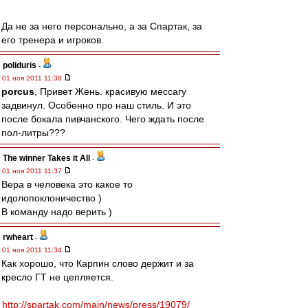
Да не за него персонально, а за Спартак, за
его тренера и игроков.
poliduris
-
01 ноя 2011 11:38
porcus
, Привет Жень. красивую мессагу
задвинул. Особенно про наш стиль. И это
после бокала пивчанского. Чего ждать после
пол-литры???
The winner Takes it All
-
01 ноя 2011 11:37
Вера в человека это какое то
идолопоклоничество )
В команду надо верить )
rwheart
-
01 ноя 2011 11:34
Как хорошо, что Карпин слово держит и за
кресло ГТ не цепляется.
http://spartak.com/main/news/press/19079/