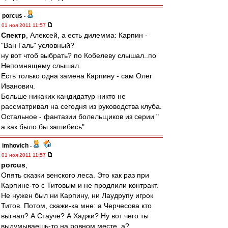
porcus
-
01 ноя 2011 11:57
Спектр
, Алексей, а есть дилемма: Карпин -
"Ван Галь" условный?
ну вот чтоб выбрать? по Кобелеву слышал..по
Непомнящему слышал.
Есть только одна замена Карпину - сам Олег
Иванович.
Больше никаких кандидатур никто не
рассматривал на сегодня из руководства клуба.
Остальное - фантазии болельщиков из серии "
а как было бы зашибись"
imhovich
-
01 ноя 2011 11:57
porcus
,
Опять сказки венского леса. Это как раз при
Карпине-то с Титовым и не продлили контракт.
Не нужен был ни Карпину, ни Лаудрупу игрок
Титов. Потом, скажи-ка мне: а Черчесова кто
выгнал? А Стауче? А Хаджи? Ну вот чего ты
выдумываешь-то на ровном месте, а?