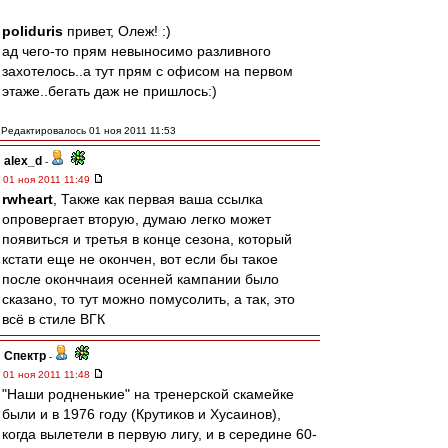
poliduris
привет, Олеж! :)
ад чего-то прям невыносимо разливного
захотелось..а тут прям с офисом на первом
этаже..бегать даж не пришлось:)
Редактировалось 01 ноя 2011 11:53
alex_d
-
01 ноя 2011 11:49
rwheart
, Также как первая ваша ссылка
опровергает вторую, думаю легко может
появиться и третья в конце сезона, который
кстати еще не окончен, вот если бы такое
после окончнаия осенней кампании было
сказано, то тут можно помусолить, а так, это
всё в стиле ВГК
Спектр
-
01 ноя 2011 11:48
"Наши родненькие" на тренерской скамейке
были и в 1976 году (Крутиков и Хусаинов),
когда вылетели в первую лигу, и в середине 60-