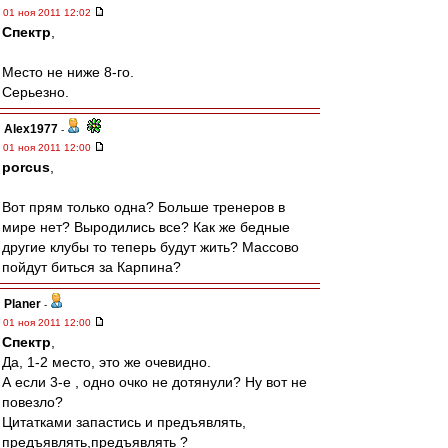
01 ноя 2011 12:02
Спектр
,
Место не ниже 8-го.
Серьезно.
Alex1977
-
01 ноя 2011 12:00
porcus
,
Вот прям только одна? Больше тренеров в
мире нет? Выродились все? Как же бедные
другие клубы то теперь будут жить? Массово
пойдут биться за Карпина?
Planer
-
01 ноя 2011 12:00
Спектр
,
Да, 1-2 место, это же очевидно.
А если 3-е , одно очко не дотянули? Ну вот не
повезло?
Цитатками запастись и предъявлять,
предъявлять,предъявлять ?