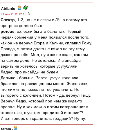
Abilardo
-
01 ноя 2011 12:10
Спектр
, 1-2, но не в связи с ЛЧ, а потому что
прогресс должон быть.
porcus
, ох, если бы это было так. Первый
червяк сомнения у меня появился после того,
как он не вернул Егора и Калину, сплавил Рому.
Правда, я потом долго не вякал на эту тему,
даже про себя. Мол, ну я же не знаю, как там
на самом деле. Не хотелось. И в инсайды
верить не хотелось, которые усугубляли.
Ладно, про инсайды не будем.
Дальше - больше. Завел целую колонию
бразилов на расчищенном месте. Жаловался,
что лимит не позволяет ее увеличить. Не
выгорело с колонией. Потом - да, вернул Тишу.
Вернул Ледю, который при нем же куда-то
пропал. Ну и как можно к этим возвращениям
относиться, с учетом "кредитной истории"?
И вот теперь он хранитель традиций? Ну-ну.
taram
-