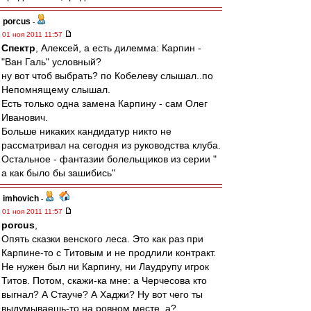
porcus
-
01 ноя 2011 11:57
Спектр
, Алексей, а есть дилемма: Карпин -
"Ван Галь" условный?
ну вот чтоб выбрать? по Кобелеву слышал..по
Непомнящему слышал.
Есть только одна замена Карпину - сам Олег
Иванович.
Больше никаких кандидатур никто не
рассматривал на сегодня из руководства клуба.
Остальное - фантазии болельщиков из серии "
а как было бы зашибись"
imhovich
-
01 ноя 2011 11:57
porcus
,
Опять сказки венского леса. Это как раз при
Карпине-то с Титовым и не продлили контракт.
Не нужен был ни Карпину, ни Лаудрупу игрок
Титов. Потом, скажи-ка мне: а Черчесова кто
выгнал? А Стауче? А Хаджи? Ну вот чего ты
выдумываешь-то на ровном месте, а?