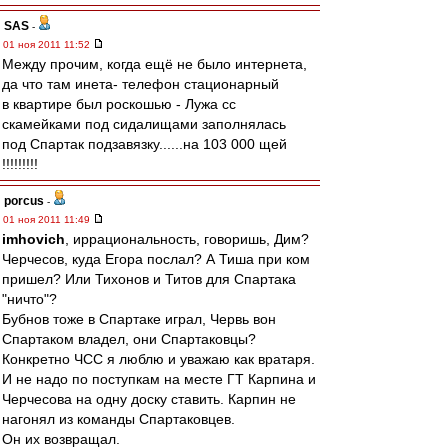
SAS
-
01 ноя 2011 11:52
Между прочим, когда ещё не было интернета,
да что там инета- телефон стационарный
в квартире был роскошью - Лужа сс
скамейками под сидалищами заполнялась
под Спартак подзавязку......на 103 000 щей
!!!!!!!!!
porcus
-
01 ноя 2011 11:49
imhovich
, иррациональность, говоришь, Дим?
Черчесов, куда Егора послал? А Тиша при ком
пришел? Или Тихонов и Титов для Спартака
"ничто"?
Бубнов тоже в Спартаке играл, Червь вон
Спартаком владел, они Спартаковцы?
Конкретно ЧСС я люблю и уважаю как вратаря.
И не надо по поступкам на месте ГТ Карпина и
Черчесова на одну доску ставить. Карпин не
нагонял из команды Спартаковцев.
Он их возвращал.