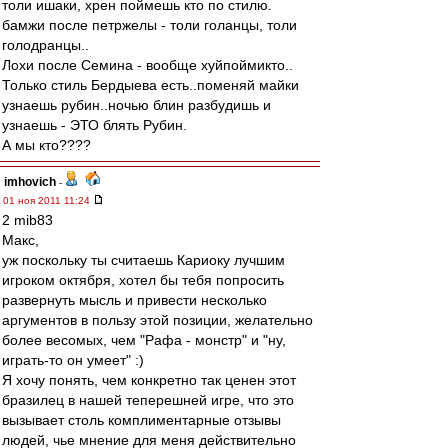
толи ишаки, хрен поймешь кто по стилю.
бамжи после петржелы - толи голанцы, толи
голодранцы..
Лохи после Семина - вообще хуйпоймикто..
Только стиль Бердыева есть..поменяй майки
узнаешь рубин..ночью блин разбудишь и
узнаешь - ЭТО блять Рубин.
А мы кто????
imhovich
-
01 ноя 2011 11:24
2 mib83
Макс,
уж поскольку ты считаешь Кариоку лучшим
игроком октября, хотел бы тебя попросить
развернуть мысль и привести несколько
аргументов в пользу этой позиции, желательно
более весомых, чем "Рафа - монстр" и "ну,
играть-то он умеет" :)
Я хочу понять, чем конкретно так ценен этот
бразилец в нашей теперешней игре, что это
вызывает столь комплиментарные отзывы
людей, чье мнение для меня действительно