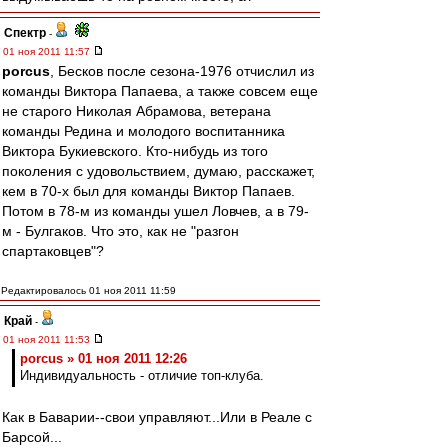
Спектр
-
01 ноя 2011 11:57
porcus
, Бесков после сезона-1976 отчислил из
команды Виктора Папаева, а также совсем еще
не старого Николая Абрамова, ветерана
команды Редина и молодого воспитанника
Виктора Букиевского. Кто-нибудь из того
поколения с удовольствием, думаю, расскажет,
кем в 70-х был для команды Виктор Папаев.
Потом в 78-м из команды ушел Ловчев, а в 79-
м - Булгаков. Что это, как не "разгон
спартаковцев"?
Редактировалось 01 ноя 2011 11:59
Край
-
01 ноя 2011 11:53
porcus » 01 ноя 2011 12:26
Индивидуальность - отличие топ-клуба.
Как в Баварии--свои управляют...Или в Реале с
Барсой...