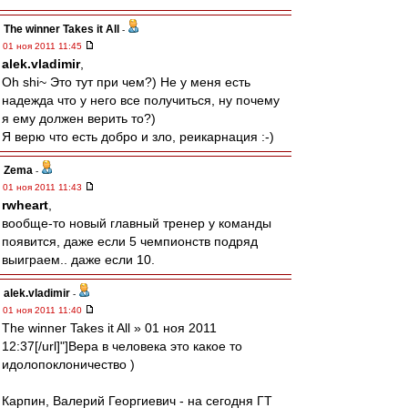
The winner Takes it All
-
01 ноя 2011 11:45
alek.vladimir
,
Oh shi~ Это тут при чем?) Не у меня есть
надежда что у него все получиться, ну почему
я ему должен верить то?)
Я верю что есть добро и зло, реикарнация :-)
Zema
-
01 ноя 2011 11:43
rwheart
,
вообще-то новый главный тренер у команды
появится, даже если 5 чемпионств подряд
выиграем.. даже если 10.
alek.vladimir
-
01 ноя 2011 11:40
The winner Takes it All » 01 ноя 2011
12:37[/url]"]Вера в человека это какое то
идолопоклоничество )
Карпин, Валерий Георгиевич - на сегодня ГТ