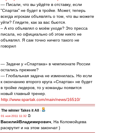
— Писали, что вы уйдёте в отставку, если
"Спартак" не будет в тройке. Может, теперь
всегда игрокам объявлять о том, что вы можете
уйти? Глядите, как за вас бьются.
– А кто объявлял о моём уходе? Это пресса
писала, но официально об этом никто не
объявлял. Я сам точно ничего такого не
говорил
— Задачи у «Спартака» в чемпионате России
остались прежние?
— Глобальная задача не изменилась. Но если
к окончанию второго круга «Спартак» не будет
в тройке лидеров, то у команды появится
новый главный тренер.
http://www.spartak.com/main/news/16510/
The winner Takes it All
-
01 ноя 2011 11:32
ВасилийВладимирович
, На Коломойцева
раскрутит и на этом закончат )