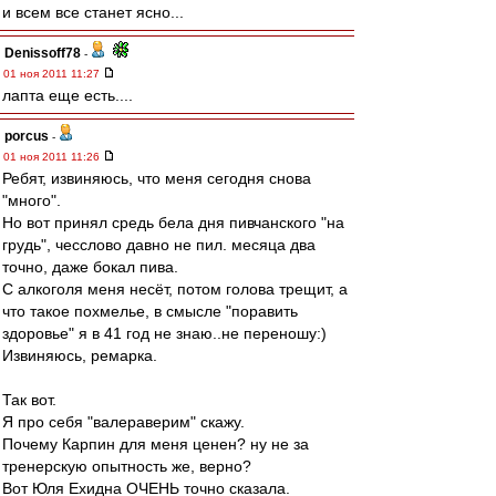
и всем все станет ясно...
Denissoff78
-
01 ноя 2011 11:27
лапта еще есть....
porcus
-
01 ноя 2011 11:26
Ребят, извиняюсь, что меня сегодня снова
"много".
Но вот принял средь бела дня пивчанского "на
грудь", чесслово давно не пил. месяца два
точно, даже бокал пива.
С алкоголя меня несёт, потом голова трещит, а
что такое похмелье, в смысле "поравить
здоровье" я в 41 год не знаю..не переношу:)
Извиняюсь, ремарка.
Так вот.
Я про себя "валераверим" скажу.
Почему Карпин для меня ценен? ну не за
тренерскую опытность же, верно?
Вот Юля Ехидна ОЧЕНЬ точно сказала.