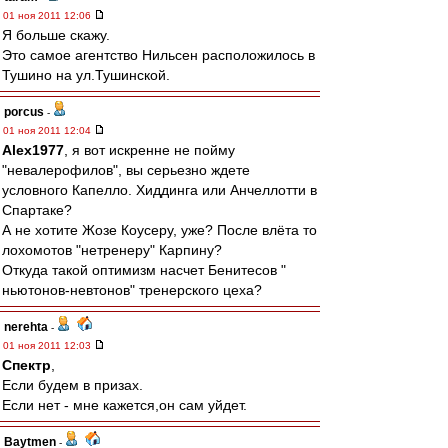
01 ноя 2011 12:06
Я больше скажу.
Это самое агентство Нильсен расположилось в
Тушино на ул.Тушинской.
porcus
-
01 ноя 2011 12:04
Alex1977
, я вот искренне не пойму
"невалерофилов", вы серьезно ждете
условного Капелло. Хиддинга или Анчеллотти в
Спартаке?
А не хотите Жозе Коусеру, уже? После влёта то
лохомотов "нетренеру" Карпину?
Откуда такой оптимизм насчет Бенитесов "
ньютонов-невтонов" тренерского цеха?
nerehta
-
01 ноя 2011 12:03
Спектр
,
Если будем в призах.
Если нет - мне кажется,он сам уйдет.
Baytmen
-