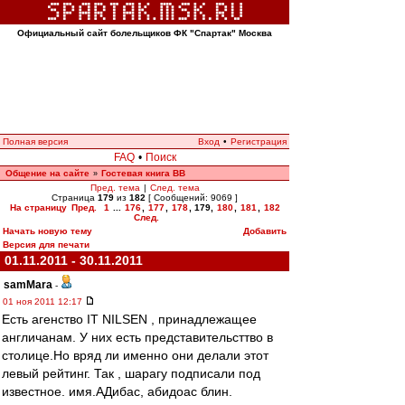
Официальный сайт болельщиков ФК "Спартак" Москва
Полная версия
Вход
•
Регистрация
FAQ
•
Поиск
Общение на сайте
Гостевая книга ВВ
»
Пред. тема
|
След. тема
Страница
179
из
182
[ Сообщений: 9069 ]
На страницу
Пред.
1
...
176
,
177
,
178
,
179
,
180
,
181
,
182
След.
Начать новую тему
Добавить
Версия для печати
01.11.2011 - 30.11.2011
samMara
-
01 ноя 2011 12:17
Есть агенство IT NILSEN , принадлежащее
англичанам. У них есть представительсттво в
столице.Но вряд ли именно они делали этот
левый рейтинг. Так , шарагу подписали под
известное. имя.АДибас, абидоас блин.