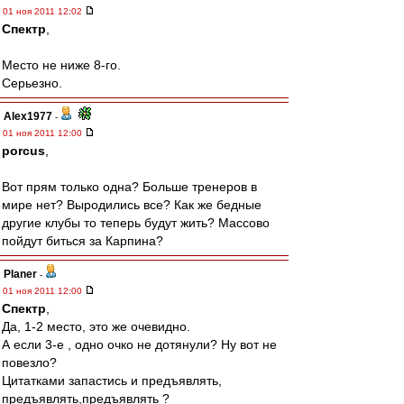
01 ноя 2011 12:02
Спектр
,
Место не ниже 8-го.
Серьезно.
Alex1977
-
01 ноя 2011 12:00
porcus
,
Вот прям только одна? Больше тренеров в
мире нет? Выродились все? Как же бедные
другие клубы то теперь будут жить? Массово
пойдут биться за Карпина?
Planer
-
01 ноя 2011 12:00
Спектр
,
Да, 1-2 место, это же очевидно.
А если 3-е , одно очко не дотянули? Ну вот не
повезло?
Цитатками запастись и предъявлять,
предъявлять,предъявлять ?