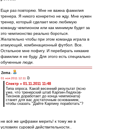
Еще раз повторяю. Мне не важна фамилия
тренера. Я никого конкретно не жду. Мне нужен
тренер, который сделает мою любимую
команду чемпионом или как минимум будет за
это чемпионство реально бороться.
Желательно чтобы при этом команда играла в
атакующий, комбинационный футбол. Все.
Остальное мне пофигу. И перебирать никакие
фамилии я не буду. Для этого есть специально
обученные люди.
Zema
-
01 ноя 2011 12:11
Спектр » 01.11.2011 11:48
Типа опроса. Какой весенний результат (ясно
уже, что тренерский штаб Карпин-Ледяхов-
Тихонов доработает до конца чемпионата)
станет для вас достаточным основанием,
чтобы сказать "Дайте Карпину поработать"?
не всё же цифрами мерить! к тому же в
условиях суровой действительности..