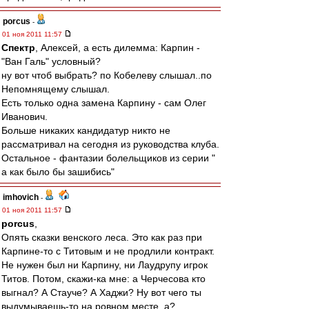
porcus
-
01 ноя 2011 11:57
Спектр
, Алексей, а есть дилемма: Карпин -
"Ван Галь" условный?
ну вот чтоб выбрать? по Кобелеву слышал..по
Непомнящему слышал.
Есть только одна замена Карпину - сам Олег
Иванович.
Больше никаких кандидатур никто не
рассматривал на сегодня из руководства клуба.
Остальное - фантазии болельщиков из серии "
а как было бы зашибись"
imhovich
-
01 ноя 2011 11:57
porcus
,
Опять сказки венского леса. Это как раз при
Карпине-то с Титовым и не продлили контракт.
Не нужен был ни Карпину, ни Лаудрупу игрок
Титов. Потом, скажи-ка мне: а Черчесова кто
выгнал? А Стауче? А Хаджи? Ну вот чего ты
выдумываешь-то на ровном месте, а?