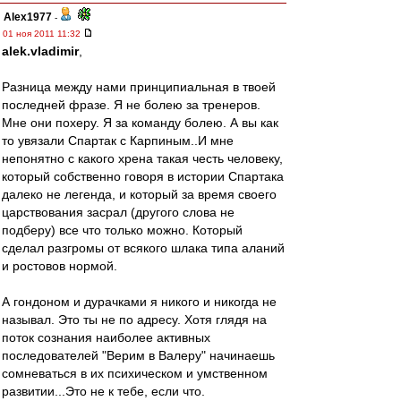
Alex1977
-
01 ноя 2011 11:32
alek.vladimir
,
Разница между нами принципиальная в твоей
последней фразе. Я не болею за тренеров.
Мне они похеру. Я за команду болею. А вы как
то увязали Спартак с Карпиным..И мне
непонятно с какого хрена такая честь человеку,
который собственно говоря в истории Спартака
далеко не легенда, и который за время своего
царствования засрал (другого слова не
подберу) все что только можно. Который
сделал разгромы от всякого шлака типа аланий
и ростовов нормой.
А гондоном и дурачками я никого и никогда не
называл. Это ты не по адресу. Хотя глядя на
поток сознания наиболее активных
последователей "Верим в Валеру" начинаешь
сомневаться в их психическом и умственном
развитии...Это не к тебе, если что.