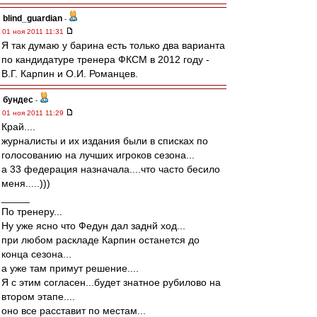
blind_guardian
-
01 ноя 2011 11:31
Я так думаю у барина есть только два варианта
по кандидатуре тренера ФКСМ в 2012 году -
В.Г. Карпин и О.И. Романцев.
бундес
-
01 ноя 2011 11:29
Край....
журналисты и их издания были в списках по
голосованию на лучших игроков сезона...
а 33 федерация назначала....что часто бесило
меня.....)))
_____
По тренеру...
Ну уже ясно что Федун дал заднй ход...
при любом раскладе Карпин останется до
конца сезона...
а уже там примут решение....
Я с этим согласен...будет знатное рубилово на
втором этапе....
оно все расставит по местам...