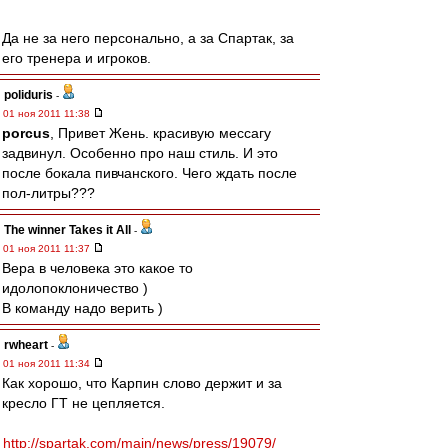
Да не за него персонально, а за Спартак, за
его тренера и игроков.
poliduris
-
01 ноя 2011 11:38
porcus
, Привет Жень. красивую мессагу
задвинул. Особенно про наш стиль. И это
после бокала пивчанского. Чего ждать после
пол-литры???
The winner Takes it All
-
01 ноя 2011 11:37
Вера в человека это какое то
идолопоклоничество )
В команду надо верить )
rwheart
-
01 ноя 2011 11:34
Как хорошо, что Карпин слово держит и за
кресло ГТ не цепляется.
http://spartak.com/main/news/press/19079/