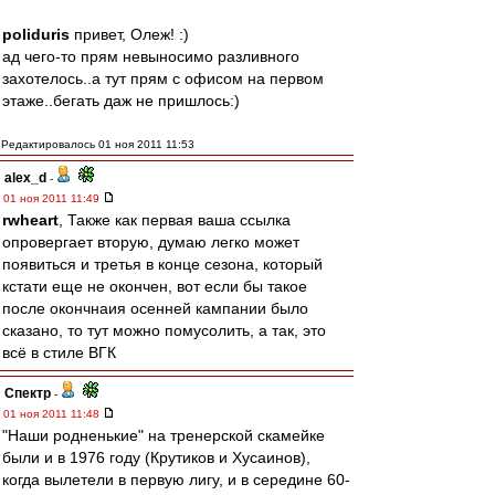
poliduris
привет, Олеж! :)
ад чего-то прям невыносимо разливного
захотелось..а тут прям с офисом на первом
этаже..бегать даж не пришлось:)
Редактировалось 01 ноя 2011 11:53
alex_d
-
01 ноя 2011 11:49
rwheart
, Также как первая ваша ссылка
опровергает вторую, думаю легко может
появиться и третья в конце сезона, который
кстати еще не окончен, вот если бы такое
после окончнаия осенней кампании было
сказано, то тут можно помусолить, а так, это
всё в стиле ВГК
Спектр
-
01 ноя 2011 11:48
"Наши родненькие" на тренерской скамейке
были и в 1976 году (Крутиков и Хусаинов),
когда вылетели в первую лигу, и в середине 60-