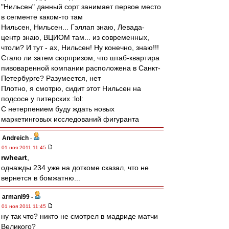
"Нильсен" данный сорт занимает первое место
в сегменте каком-то там
Нильсен, Нильсен... Гэллап знаю, Левада-
центр знаю, ВЦИОМ там... из современных,
чтоли? И тут - ах, Нильсен! Ну конечно, знаю!!!
Стало ли затем сюрпризом, что штаб-квартира
пивоваренной компании расположена в Санкт-
Петербурге? Разумеется, нет
Плотно, я смотрю, сидит этот Нильсен на
подсосе у питерских :lol:
С нетерпением буду ждать новых
маркетинговых исследований фигуранта
Andreich
-
01 ноя 2011 11:45
rwheart
,
однажды 234 уже на доткоме сказал, что не
вернется в бомжатню...
armani99
-
01 ноя 2011 11:45
ну так что? никто не смотрел в мадриде матчи
Великого?