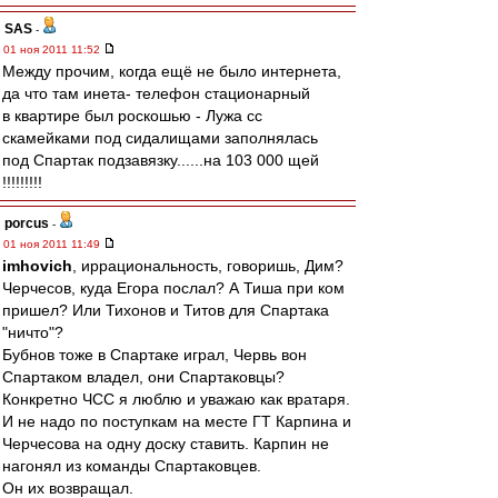
SAS
-
01 ноя 2011 11:52
Между прочим, когда ещё не было интернета,
да что там инета- телефон стационарный
в квартире был роскошью - Лужа сс
скамейками под сидалищами заполнялась
под Спартак подзавязку......на 103 000 щей
!!!!!!!!!
porcus
-
01 ноя 2011 11:49
imhovich
, иррациональность, говоришь, Дим?
Черчесов, куда Егора послал? А Тиша при ком
пришел? Или Тихонов и Титов для Спартака
"ничто"?
Бубнов тоже в Спартаке играл, Червь вон
Спартаком владел, они Спартаковцы?
Конкретно ЧСС я люблю и уважаю как вратаря.
И не надо по поступкам на месте ГТ Карпина и
Черчесова на одну доску ставить. Карпин не
нагонял из команды Спартаковцев.
Он их возвращал.