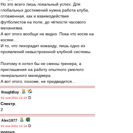
Но это всего лишь локальный успех. Для
глобальных достижений нужна работа клуба,
отлаженная, как и взаимодействие
футболистов на поле, до чёткости часового
механизма.
А вот этого вообще не видно. Пока что косяк на
косяке...
И то, что лихорадит команду, лишь одно из
проявлений невыстроенной клубной системы.
Поэтому я хотел бы не смены тренера, а
приглашения на работу опытного умелого
генерального менеджера.
А вот этого, похоже, не предвидится...
RoughBoy
-
01 ноя 2011 12:15
Спектр
,
2
Alex1977
-
01 ноя 2011 12:14
porcus
,