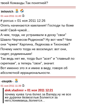
твоей Команды.Так понятней?
imhovich
-
01 ноя 2011 11:40
# porcus » 01 ноя 2011 12:26
Опять начинаются камлания! Господи ты боже
мой! Свой-чужой...
А чем, тогда, не устраивали в доску "свои"
Шавло-Черчесов-Родионов? Ну вот чем? Чем
они "чужее" Карпина, Ледяхова и Тихонова?
Почему никто тогда не восклицал: вот они,
сидят, родименькие!
Так ведь нет же, тогда был "асет" и "главный по
скрепкам", а теперь "свои", значит.
Вот именно это я и имею в виду, говоря об
абсолютной иррациональности.
-skeptik-
-
01 ноя 2011 11:39
alek.vladimir » 01 ноя 2011 12:21
почему куева туча болел за Валеру,ну не все
же дурачки безмозглые.Болеется за
него,понимаешь,болеется...