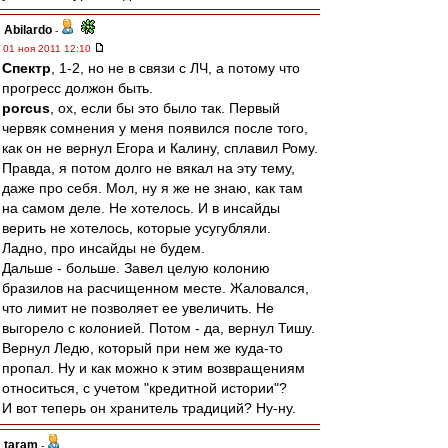
Abilardo
-
01 ноя 2011 12:10
Спектр
, 1-2, но не в связи с ЛЧ, а потому что
прогресс должон быть.
porcus
, ох, если бы это было так. Первый
червяк сомнения у меня появился после того,
как он не вернул Егора и Калину, сплавил Рому.
Правда, я потом долго не вякал на эту тему,
даже про себя. Мол, ну я же не знаю, как там
на самом деле. Не хотелось. И в инсайды
верить не хотелось, которые усугубляли.
Ладно, про инсайды не будем.
Дальше - больше. Завел целую колонию
бразилов на расчищенном месте. Жаловался,
что лимит не позволяет ее увеличить. Не
выгорело с колонией. Потом - да, вернул Тишу.
Вернул Ледю, который при нем же куда-то
пропал. Ну и как можно к этим возвращениям
относиться, с учетом "кредитной истории"?
И вот теперь он хранитель традиций? Ну-ну.
taram
-