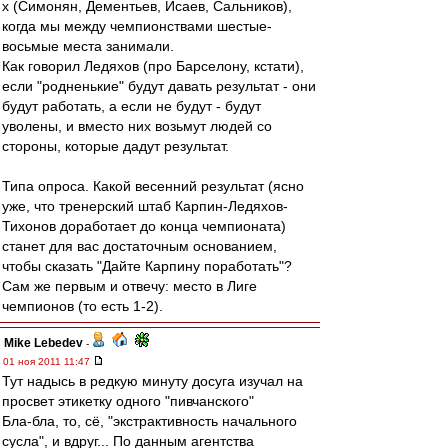
х (Симонян, Дементьев, Исаев, Сальников),
когда мы между чемпионствами шестые-
восьмые места занимали.
Как говорил Ледяхов (про Барселону, кстати),
если "родненькие" будут давать результат - они
будут работать, а если не будут - будут
уволены, и вместо них возьмут людей со
стороны, которые дадут результат.
Типа опроса. Какой весенний результат (ясно
уже, что тренерский штаб Карпин-Ледяхов-
Тихонов доработает до конца чемпионата)
станет для вас достаточным основанием,
чтобы сказать "Дайте Карпину поработать"?
Сам же первым и отвечу: место в Лиге
чемпионов (то есть 1-2).
Mike Lebedev
-
01 ноя 2011 11:47
Тут надысь в редкую минуту досуга изучал на
просвет этикетку одного "пивчанского"
Бла-бла, то, сё, "экстрактивность начального
сусла", и вдруг... По данным агентства