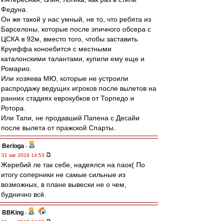
Федуна.
Он же такой у нас умный, не то, что ребята из
Барселоны, которые после эпичного обсера с
ЦСКА в 92м, вместо того, чтобы заставить
Круиффа коноебится с местными
каталонскими талантами, купили ему еще и
Ромарио.
Или хозяева МЮ, которые не устроили
распродажу ведущих игроков после вылетов на
ранних стадиях еврокубков от Торпедо и
Ротора.
Или Тапи, не продавший Папена с Десайи
после вылета от пражской Спарты.
Berloga
-
31 авг 2018 14:53
Жеребий ле так себе, надеялся на паок( По
итогу соперники не самые сильные из
возможных, в плане вывески не о чем,
буднично всё.
BBKing
-