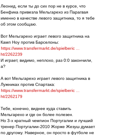
Леонид, если ты до сих пор не в курсе, что
Бенфика привезла Мельгарехо из Парагвая
именно в качестве левого защитника, то я тебе
об этом сообщаю.
Вот Мельгарехо играет левого защитника на
Камп Ноу против Барселоны:
https://www.transfermarkt.de/spielberic ...
ht/2262239
И играет, видимо, неплохо, раз 0:0 закончили,
а?
А вот Мельгарехо играет левого защитника в
Лужниках против Спартака:
https://www.transfermarkt.de/spielberic ...
ht/2262179
Тебе, конечно, виднее куда ставить
Мельгарехо и где он более полезен.
Но 3-х кратный чемпион Португалии и лучший
тренер Португалии-2010 Жорже Жезуш думает
по другому. Наверное, он просто в футболе не