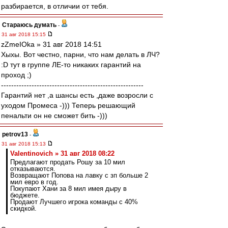
разбирается, в отличии от тебя.
Стараюсь думать
-
31 авг 2018 15:15
zZmeIOka » 31 авг 2018 14:51
Хыхы. Вот честно, парни, что нам делать в ЛЧ?
:D тут в группе ЛЕ-то никаких гарантий на
проход ;)
--------------------------------------------------------
Гарантий нет ,а шансы есть ,даже возросли с
уходом Промеса -))) Теперь решающий
пенальти он не сможет бить -)))
petrov13
-
31 авг 2018 15:13
Valentinovich » 31 авг 2018 08:22
Предлагают продать Рошу за 10 мил
отказываются.
Возвращают Попова на лавку с зп больше 2
мил евро в год.
Покупают Хани за 8 мил имея дыру в
бюджете.
Продают Лучшего игрока команды с 40%
скидкой.