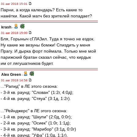
31 авг 2018 15:01
Парни, а когда календарь? Есть какие то
намётки. Какой матч без зрителей попадает?
krash
-
31 авг 2018 15:00
Бля, Горыныч сГЛАЗил. Туда я точно не ездок.
Ну какие же везуны бомжи! Спиздить у меня
Прагу. И дырка форт поймала. Только мне мой
парижский братан сказал сейчас, что кирдык
им от лягушатников будет.
Alex Green
-
31 авг 2018 14:58
..."Рапид" в ЛЕ этого сезона:
- 3-й кв. раунд: "Слован" (1:2г, 4:0д);
- 4-й кв. раунд: "Стяуа" (3:1д, 1:2г).
..."Рейнджерс" в ЛЕ этого сезона:
- 1-й кв. раунд: "Шкупи" (2:0д, 0:0г);
- 2-й кв. раунд: "Осиек" (1:0г, 1:1д);
- 3-й кв. раунд: "Марибор" (3:1д, 0:0г)
- 4-й кв. раунд: "Уфа" (1:0д, 1:1г).