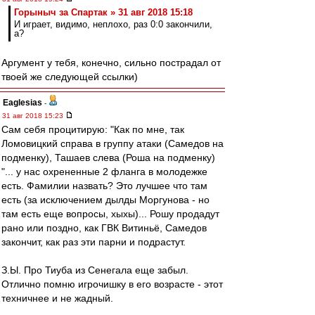
Горыныч за Спартак » 31 авг 2018 15:18
И играет, видимо, неплохо, раз 0:0 закончили,
а?
Аргумент у тебя, конечно, сильно пострадал от
твоей же следующей ссылки)
Eaglesias
-
31 авг 2018 15:23
Сам себя процитирую: "Как по мне, так
Ломовицкий справа в группу атаки (Самедов на
подменку), Ташаев слева (Роша на подменку)
"... у нас охрененные 2 фланга в молодежке
есть. Фамилии назвать? Это лучшее что там
есть (за исключением дылды Моргунова - но
там есть еще вопросы, хыхы)... Рошу продадут
рано или поздно, как ГВК Витиньё, Самедов
закончит, как раз эти парни и подрастут.
З.Ы. Про Тиуба из Сенегала еще забыл.
Отлично помню игрочишку в его возрасте - этот
техничнее и не жадный.