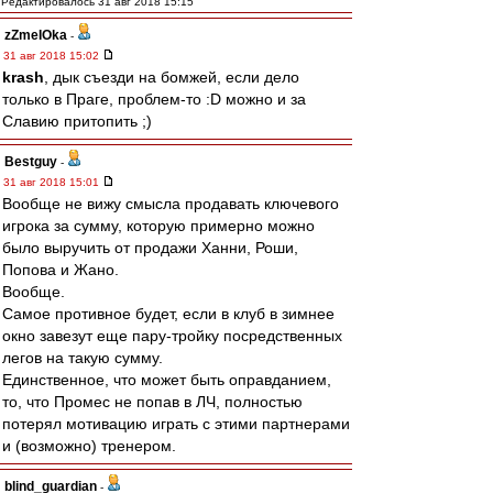
Редактировалось 31 авг 2018 15:15
zZmeIOka
-
31 авг 2018 15:02
krash
, дык съезди на бомжей, если дело
только в Праге, проблем-то :D можно и за
Славию притопить ;)
Bestguy
-
31 авг 2018 15:01
Вообще не вижу смысла продавать ключевого
игрока за сумму, которую примерно можно
было выручить от продажи Ханни, Роши,
Попова и Жано.
Вообще.
Самое противное будет, если в клуб в зимнее
окно завезут еще пару-тройку посредственных
легов на такую сумму.
Единственное, что может быть оправданием,
то, что Промес не попав в ЛЧ, полностью
потерял мотивацию играть с этими партнерами
и (возможно) тренером.
blind_guardian
-