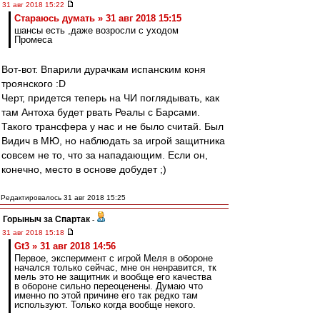
31 авг 2018 15:22
Стараюсь думать » 31 авг 2018 15:15
шансы есть ,даже возросли с уходом
Промеса
Вот-вот. Впарили дурачкам испанским коня
троянского :D
Черт, придется теперь на ЧИ поглядывать, как
там Антоха будет рвать Реалы с Барсами.
Такого трансфера у нас и не было считай. Был
Видич в МЮ, но наблюдать за игрой защитника
совсем не то, что за нападающим. Если он,
конечно, место в основе добудет ;)
Редактировалось 31 авг 2018 15:25
Горыныч за Спартак
-
31 авг 2018 15:18
Gt3 » 31 авг 2018 14:56
Первое, эксперимент с игрой Меля в обороне
начался только сейчас, мне он ненравится, тк
мель это не защитник и вообще его качества
в обороне сильно переоценены. Думаю что
именно по этой причине его так редко там
используют. Только когда вообще некого.