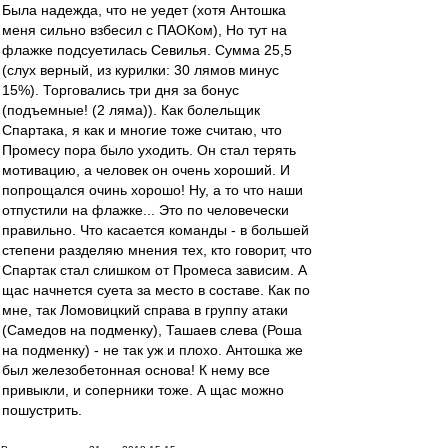
Была надежда, что не уедет (хотя Антошка
меня сильно взбесил с ПАОКом), Но тут на
флажке подсуетилась Севилья. Сумма 25,5
(слух верный, из курилки: 30 лямов минус
15%). Торговались три дня за бонус
(подъемные! (2 ляма)). Как болельщик
Спартака, я как и многие тоже считаю, что
Промесу пора было уходить. Он стал терять
мотивацию, а человек он очень хороший. И
попрощался очинь хорошо! Ну, а то что наши
отпустили на флажке... Это по человечески
правильно. Что касается команды - в большей
степени разделяю мнения тех, кто говорит, что
Спартак стал слишком от Промеса зависим. А
щас начнется суета за место в составе. Как по
мне, так Ломовицкий справа в группу атаки
(Самедов на подменку), Ташаев слева (Роша
на подменку) - не так уж и плохо. Антошка же
был железобетонная основа! К нему все
привыкли, и соперники тоже. А щас можно
пошустрить.