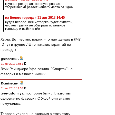
группа проходная, но сцуко ровная.
теоретически разлет нашего места от 1до4.
из Белого города » 31 авг 2018 14:40
будет весело. вся четверка будет считать,
что нет причин не обыграть остальное
говнище и выйти в п/о
Хыхы. Вот честно, парни, что нам делать в ЛЧ?
:D тут в группе ЛЕ-то никаких гарантий на
проход ;)
greshnik80
-
31 авг 2018 14:51
Этих Рейнджерс Уфа возила. "Спартак" не
фаворит в матчах с ними?
Dominecne
-
31 авг 2018 14:50
tver-udomlya
, поспорил бы - с Глазго мы
однозначно фаворит. С Уфой они знатно
помучились
Теорвер удивил, не включил в статистику