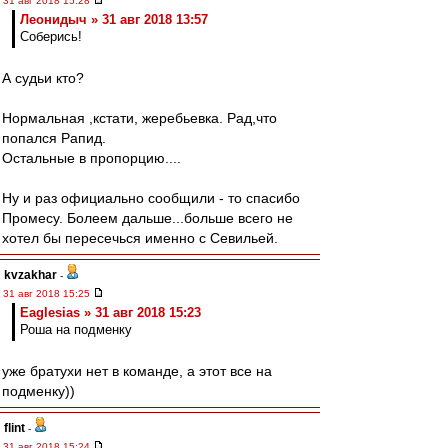
31 авг 2018 15:28
Леонидыч » 31 авг 2018 13:57
Соберись!
А судьи кто?
Нормальная ,кстати, жеребьевка. Рад,что
попался Рапид.
Остальные в пропорцию....
Ну и раз официально сообщили - то спасибо
Промесу. Болеем дальше...больше всего не
хотел бы пересечься именно с Севильей.
kvzakhar
-
31 авг 2018 15:25
Eaglesias » 31 авг 2018 15:23
Роша на подменку
уже братухи нет в команде, а этот все на
подменку))
flint
-
31 авг 2018 15:24