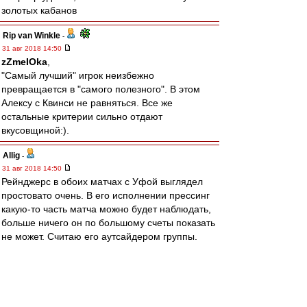
золотых кабанов
Rip van Winkle
-
31 авг 2018 14:50
zZmeIOka
,
"Самый лучший" игрок неизбежно
превращается в "самого полезного". В этом
Алексу с Квинси не равняться. Все же
остальные критерии сильно отдают
вкусовщиной:).
Allig
-
31 авг 2018 14:50
Рейнджерс в обоих матчах с Уфой выглядел
простовато очень. В его исполнении прессинг
какую-то часть матча можно будет наблюдать,
больше ничего он по большому счеты показать
не может. Считаю его аутсайдером группы.
Что такое Вильяреал и Рапид в этом сезоне -
непонятно. Что такое Спартак без Промеса -
тоже не очень ясно.