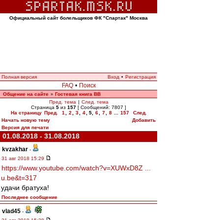
Официальный сайт болельщиков ФК "Спартак" Москва
Полная версия
Вход
•
Регистрация
FAQ
•
Поиск
Общение на сайте
Гостевая книга ВВ
»
Пред. тема
|
След. тема
Страница
5
из
157
[ Сообщений: 7807 ]
На страницу
Пред.
1
,
2
,
3
,
4
,
5
,
6
,
7
,
8
...
157
След.
Начать новую тему
Добавить
Версия для печати
01.08.2018 - 31.08.2018
kvzakhar
-
31 авг 2018 15:29
https://www.youtube.com/watch?v=XUWxD8Z ...
u.be&t=317
удачи братуха!
Последнее сообщение
vlad45
-