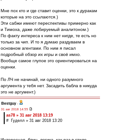
Мне пох кто и где ставит оценки, это к дуракам
которые на это ссылаются.)
Эти сабжи имеют переспективы примерно как
и Тимоха, даже лобируемый аналитоном.)
По факту интереса к ним нет нигде, те есть но
только за чип. И то я думаю раздуваем в
основном агентами. По ним я писал
подробный обзор их игры и своё имхо.
Вообще самое глупое это ориентироваться на
оценки.
По ЛЧ не начинай, ни одного разумного
аргумента у тебя нет. Засадить бабла в никуда
это не аргумент.)
Bestguy
-
31 авг 2018 14:55
as78 » 31 авг 2018 13:19
# Гуделл » 31 авг 2018 13:20
Интересная, блин, логика, как раз в стиле