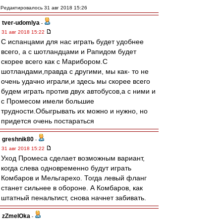
Редактировалось 31 авг 2018 15:26
tver-udomlya
-
31 авг 2018 15:22
С испанцами для нас играть будет удобнее
всего, а с шотландцами и Рапидом будет
скорее всего как с Марибором.С
шотландами,правда с другими, мы как- то не
очень удачно играли,и здесь мы скорее всего
будем играть против двух автобусов,а с ними и
с Промесом имели большие
трудности.Обыгрывать их можно и нужно, но
придется очень постараться
greshnik80
-
31 авг 2018 15:22
Уход Промеса сделает возможным вариант,
когда слева одновременно будут играть
Комбаров и Мельгарехо. Тогда левый фланг
станет сильнее в обороне. А Комбаров, как
штатный пенальтист, снова начнет забивать.
zZmeIOka
-