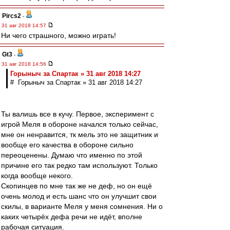
Pircs2
-
31 авг 2018 14:57
Ни чего страшного, можно играть!
Gt3
-
31 авг 2018 14:56
Горыныч за Спартак » 31 авг 2018 14:27
# Горыныч за Спартак » 31 авг 2018 14:27
Ты валишь все в кучу. Первое, эксперимент с
игрой Меля в обороне начался только сейчас,
мне он ненравится, тк мель это не защитник и
вообще его качества в обороне сильно
переоценены. Думаю что именно по этой
причине его так редко там используют. Только
когда вообще некого.
Скопинцев по мне так же не деф, но он ещё
очень молод и есть шанс что он улучшит свои
скилы, в варианте Меля у меня сомнения. Ни о
каких четырёх дефа речи не идёт, вполне
рабочая ситуация.