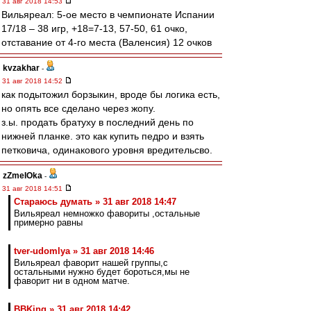
31 авг 2018 14:53
Вильяреал: 5-ое место в чемпионате Испании
17/18 – 38 игр, +18=7-13, 57-50, 61 очко,
отставание от 4-го места (Валенсия) 12 очков
kvzakhar
-
31 авг 2018 14:52
как подытожил борзыкин, вроде бы логика есть,
но опять все сделано через жопу.
з.ы. продать братуху в последний день по
нижней планке. это как купить педро и взять
петковича, одинакового уровня вредительсво.
zZmeIOka
-
31 авг 2018 14:51
Стараюсь думать » 31 авг 2018 14:47
Вильяреал немножко фавориты ,остальные
примерно равны
tver-udomlya » 31 авг 2018 14:46
Вильяреал фаворит нашей группы,с
остальными нужно будет бороться,мы не
фаворит ни в одном матче.
BBKing » 31 авг 2018 14:42