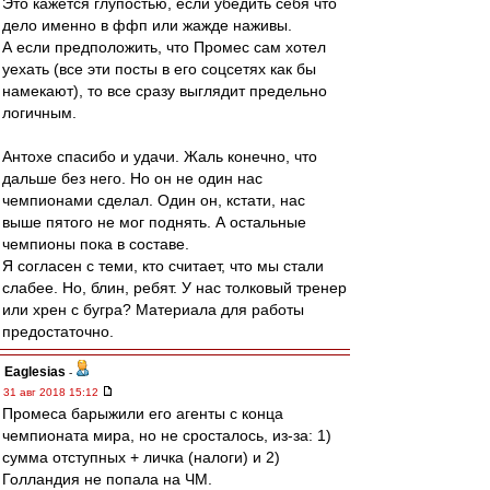
Это кажется глупостью, если убедить себя что
дело именно в ффп или жажде наживы.
А если предположить, что Промес сам хотел
уехать (все эти посты в его соцсетях как бы
намекают), то все сразу выглядит предельно
логичным.
Антохе спасибо и удачи. Жаль конечно, что
дальше без него. Но он не один нас
чемпионами сделал. Один он, кстати, нас
выше пятого не мог поднять. А остальные
чемпионы пока в составе.
Я согласен с теми, кто считает, что мы стали
слабее. Но, блин, ребят. У нас толковый тренер
или хрен с бугра? Материала для работы
предостаточно.
Eaglesias
-
31 авг 2018 15:12
Промеса барыжили его агенты с конца
чемпионата мира, но не сросталось, из-за: 1)
сумма отступных + личка (налоги) и 2)
Голландия не попала на ЧМ.