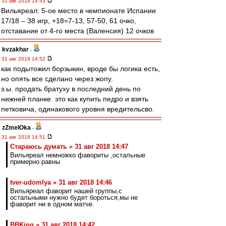
31 авг 2018 14:53
Вильяреал: 5-ое место в чемпионате Испании
17/18 – 38 игр, +18=7-13, 57-50, 61 очко,
отставание от 4-го места (Валенсия) 12 очков
kvzakhar
-
31 авг 2018 14:52
как подытожил борзыкин, вроде бы логика есть,
но опять все сделано через жопу.
з.ы. продать братуху в последний день по
нижней планке. это как купить педро и взять
петковича, одинакового уровня вредительсво.
zZmeIOka
-
31 авг 2018 14:51
Стараюсь думать » 31 авг 2018 14:47
Вильяреал немножко фавориты ,остальные
примерно равны
tver-udomlya » 31 авг 2018 14:46
Вильяреал фаворит нашей группы,с
остальными нужно будет бороться,мы не
фаворит ни в одном матче.
BBKing » 31 авг 2018 14:42