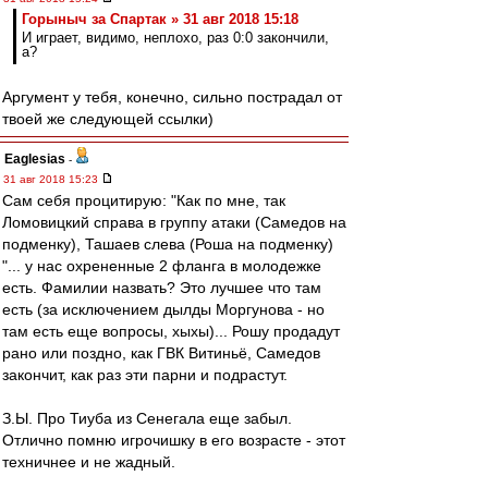
Горыныч за Спартак » 31 авг 2018 15:18
И играет, видимо, неплохо, раз 0:0 закончили,
а?
Аргумент у тебя, конечно, сильно пострадал от
твоей же следующей ссылки)
Eaglesias
-
31 авг 2018 15:23
Сам себя процитирую: "Как по мне, так
Ломовицкий справа в группу атаки (Самедов на
подменку), Ташаев слева (Роша на подменку)
"... у нас охрененные 2 фланга в молодежке
есть. Фамилии назвать? Это лучшее что там
есть (за исключением дылды Моргунова - но
там есть еще вопросы, хыхы)... Рошу продадут
рано или поздно, как ГВК Витиньё, Самедов
закончит, как раз эти парни и подрастут.
З.Ы. Про Тиуба из Сенегала еще забыл.
Отлично помню игрочишку в его возрасте - этот
техничнее и не жадный.