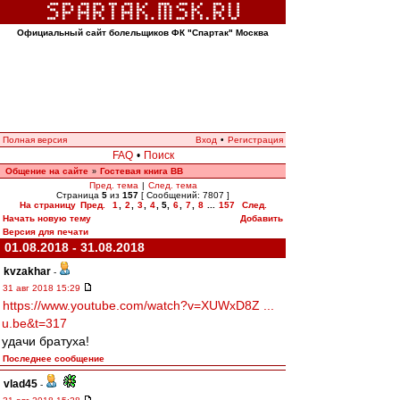
Официальный сайт болельщиков ФК "Спартак" Москва
Полная версия
Вход
•
Регистрация
FAQ
•
Поиск
Общение на сайте
Гостевая книга ВВ
»
Пред. тема
|
След. тема
Страница
5
из
157
[ Сообщений: 7807 ]
На страницу
Пред.
1
,
2
,
3
,
4
,
5
,
6
,
7
,
8
...
157
След.
Начать новую тему
Добавить
Версия для печати
01.08.2018 - 31.08.2018
kvzakhar
-
31 авг 2018 15:29
https://www.youtube.com/watch?v=XUWxD8Z ...
u.be&t=317
удачи братуха!
Последнее сообщение
vlad45
-