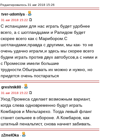
Редактировалось 31 авг 2018 15:26
tver-udomlya
-
31 авг 2018 15:22
С испанцами для нас играть будет удобнее
всего, а с шотландцами и Рапидом будет
скорее всего как с Марибором.С
шотландами,правда с другими, мы как- то не
очень удачно играли,и здесь мы скорее всего
будем играть против двух автобусов,а с ними и
с Промесом имели большие
трудности.Обыгрывать их можно и нужно, но
придется очень постараться
greshnik80
-
31 авг 2018 15:22
Уход Промеса сделает возможным вариант,
когда слева одновременно будут играть
Комбаров и Мельгарехо. Тогда левый фланг
станет сильнее в обороне. А Комбаров, как
штатный пенальтист, снова начнет забивать.
zZmeIOka
-