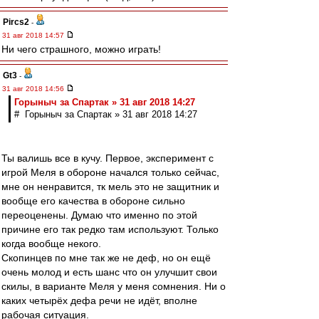
Pircs2
-
31 авг 2018 14:57
Ни чего страшного, можно играть!
Gt3
-
31 авг 2018 14:56
Горыныч за Спартак » 31 авг 2018 14:27
# Горыныч за Спартак » 31 авг 2018 14:27
Ты валишь все в кучу. Первое, эксперимент с
игрой Меля в обороне начался только сейчас,
мне он ненравится, тк мель это не защитник и
вообще его качества в обороне сильно
переоценены. Думаю что именно по этой
причине его так редко там используют. Только
когда вообще некого.
Скопинцев по мне так же не деф, но он ещё
очень молод и есть шанс что он улучшит свои
скилы, в варианте Меля у меня сомнения. Ни о
каких четырёх дефа речи не идёт, вполне
рабочая ситуация.