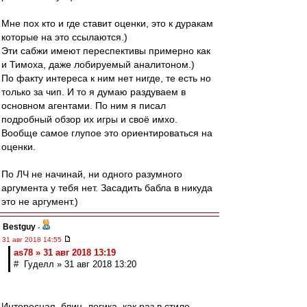
Мне пох кто и где ставит оценки, это к дуракам
которые на это ссылаются.)
Эти сабжи имеют переспективы примерно как
и Тимоха, даже лобируемый аналитоном.)
По факту интереса к ним нет нигде, те есть но
только за чип. И то я думаю раздуваем в
основном агентами. По ним я писал
подробный обзор их игры и своё имхо.
Вообще самое глупое это ориентироваться на
оценки.
По ЛЧ не начинай, ни одного разумного
аргумента у тебя нет. Засадить бабла в никуда
это не аргумент.)
Bestguy
-
31 авг 2018 14:55
as78 » 31 авг 2018 13:19
# Гуделл » 31 авг 2018 13:20
Интересная, блин, логика, как раз в стиле