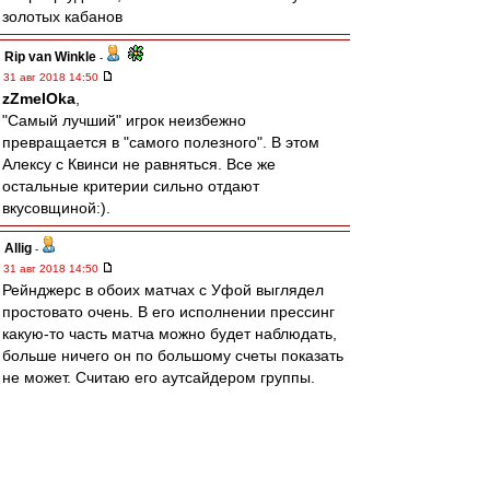
золотых кабанов
Rip van Winkle
-
31 авг 2018 14:50
zZmeIOka
,
"Самый лучший" игрок неизбежно
превращается в "самого полезного". В этом
Алексу с Квинси не равняться. Все же
остальные критерии сильно отдают
вкусовщиной:).
Allig
-
31 авг 2018 14:50
Рейнджерс в обоих матчах с Уфой выглядел
простовато очень. В его исполнении прессинг
какую-то часть матча можно будет наблюдать,
больше ничего он по большому счеты показать
не может. Считаю его аутсайдером группы.
Что такое Вильяреал и Рапид в этом сезоне -
непонятно. Что такое Спартак без Промеса -
тоже не очень ясно.