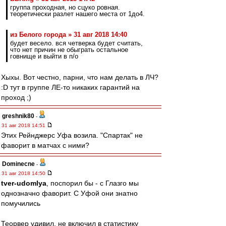
группа проходная, но сцуко ровная.
теоретически разлет нашего места от 1до4.
из Белого города » 31 авг 2018 14:40
будет весело. вся четверка будет считать,
что нет причин не обыграть остальное
говнище и выйти в п/о
Хыхы. Вот честно, парни, что нам делать в ЛЧ?
:D тут в группе ЛЕ-то никаких гарантий на
проход ;)
greshnik80
-
31 авг 2018 14:51
Этих Рейнджерс Уфа возила. "Спартак" не
фаворит в матчах с ними?
Dominecne
-
31 авг 2018 14:50
tver-udomlya
, поспорил бы - с Глазго мы
однозначно фаворит. С Уфой они знатно
помучились
Теорвер удивил, не включил в статистику