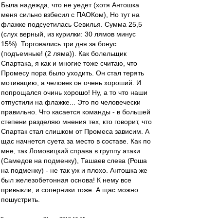
Была надежда, что не уедет (хотя Антошка
меня сильно взбесил с ПАОКом), Но тут на
флажке подсуетилась Севилья. Сумма 25,5
(слух верный, из курилки: 30 лямов минус
15%). Торговались три дня за бонус
(подъемные! (2 ляма)). Как болельщик
Спартака, я как и многие тоже считаю, что
Промесу пора было уходить. Он стал терять
мотивацию, а человек он очень хороший. И
попрощался очинь хорошо! Ну, а то что наши
отпустили на флажке... Это по человечески
правильно. Что касается команды - в большей
степени разделяю мнения тех, кто говорит, что
Спартак стал слишком от Промеса зависим. А
щас начнется суета за место в составе. Как по
мне, так Ломовицкий справа в группу атаки
(Самедов на подменку), Ташаев слева (Роша
на подменку) - не так уж и плохо. Антошка же
был железобетонная основа! К нему все
привыкли, и соперники тоже. А щас можно
пошустрить.