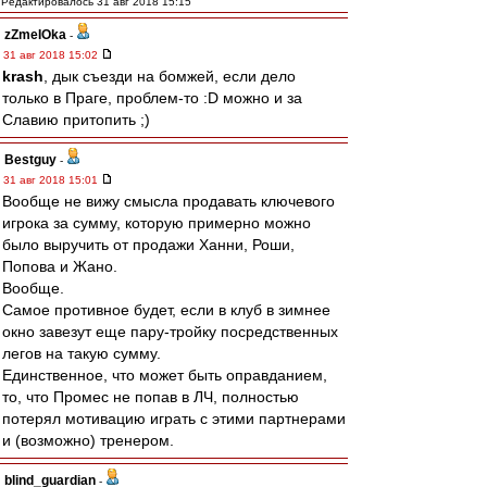
Редактировалось 31 авг 2018 15:15
zZmeIOka
-
31 авг 2018 15:02
krash
, дык съезди на бомжей, если дело
только в Праге, проблем-то :D можно и за
Славию притопить ;)
Bestguy
-
31 авг 2018 15:01
Вообще не вижу смысла продавать ключевого
игрока за сумму, которую примерно можно
было выручить от продажи Ханни, Роши,
Попова и Жано.
Вообще.
Самое противное будет, если в клуб в зимнее
окно завезут еще пару-тройку посредственных
легов на такую сумму.
Единственное, что может быть оправданием,
то, что Промес не попав в ЛЧ, полностью
потерял мотивацию играть с этими партнерами
и (возможно) тренером.
blind_guardian
-