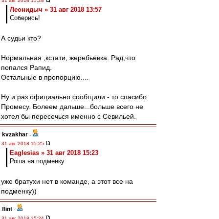
31 авг 2018 15:28
Леонидыч » 31 авг 2018 13:57
Соберись!
А судьи кто?
Нормальная ,кстати, жеребьевка. Рад,что
попался Рапид.
Остальные в пропорцию....
Ну и раз официально сообщили - то спасибо
Промесу. Болеем дальше...больше всего не
хотел бы пересечься именно с Севильей.
kvzakhar
-
31 авг 2018 15:25
Eaglesias » 31 авг 2018 15:23
Роша на подменку
уже братухи нет в команде, а этот все на
подменку))
flint
-
31 авг 2018 15:24