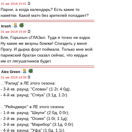
31 авг 2018 15:01
Парни, а когда календарь? Есть какие то
намётки. Какой матч без зрителей попадает?
krash
-
31 авг 2018 15:00
Бля, Горыныч сГЛАЗил. Туда я точно не ездок.
Ну какие же везуны бомжи! Спиздить у меня
Прагу. И дырка форт поймала. Только мне мой
парижский братан сказал сейчас, что кирдык
им от лягушатников будет.
Alex Green
-
31 авг 2018 14:58
..."Рапид" в ЛЕ этого сезона:
- 3-й кв. раунд: "Слован" (1:2г, 4:0д);
- 4-й кв. раунд: "Стяуа" (3:1д, 1:2г).
..."Рейнджерс" в ЛЕ этого сезона:
- 1-й кв. раунд: "Шкупи" (2:0д, 0:0г);
- 2-й кв. раунд: "Осиек" (1:0г, 1:1д);
- 3-й кв. раунд: "Марибор" (3:1д, 0:0г)
- 4-й кв. раунд: "Уфа" (1:0д, 1:1г).