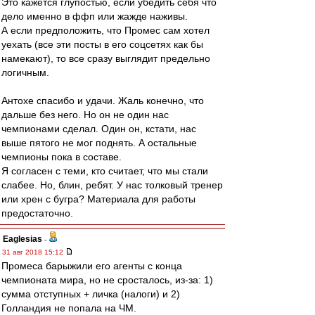
Это кажется глупостью, если убедить себя что
дело именно в ффп или жажде наживы.
А если предположить, что Промес сам хотел
уехать (все эти посты в его соцсетях как бы
намекают), то все сразу выглядит предельно
логичным.
Антохе спасибо и удачи. Жаль конечно, что
дальше без него. Но он не один нас
чемпионами сделал. Один он, кстати, нас
выше пятого не мог поднять. А остальные
чемпионы пока в составе.
Я согласен с теми, кто считает, что мы стали
слабее. Но, блин, ребят. У нас толковый тренер
или хрен с бугра? Материала для работы
предостаточно.
Eaglesias
-
31 авг 2018 15:12
Промеса барыжили его агенты с конца
чемпионата мира, но не сросталось, из-за: 1)
сумма отступных + личка (налоги) и 2)
Голландия не попала на ЧМ.