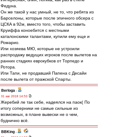
Федуна.
Он же такой у нас умный, не то, что ребята из
Барселоны, которые после эпичного обсера с
ЦСКА в 92м, вместо того, чтобы заставить
Круиффа коноебится с местными
каталонскими талантами, купили ему еще и
Ромарио.
Или хозяева МЮ, которые не устроили
распродажу ведущих игроков после вылетов на
ранних стадиях еврокубков от Торпедо и
Ротора.
Или Тапи, не продавший Папена с Десайи
после вылета от пражской Спарты.
Berloga
-
31 авг 2018 14:53
Жеребий ле так себе, надеялся на паок( По
итогу соперники не самые сильные из
возможных, в плане вывески не о чем,
буднично всё.
BBKing
-