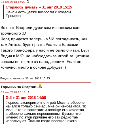
31 авг 2018 15:22
Стараюсь думать » 31 авг 2018 15:15
шансы есть ,даже возросли с уходом
Промеса
Вот-вот. Впарили дурачкам испанским коня
троянского :D
Черт, придется теперь на ЧИ поглядывать, как
там Антоха будет рвать Реалы с Барсами.
Такого трансфера у нас и не было считай. Был
Видич в МЮ, но наблюдать за игрой защитника
совсем не то, что за нападающим. Если он,
конечно, место в основе добудет ;)
Редактировалось 31 авг 2018 15:25
Горыныч за Спартак
-
31 авг 2018 15:18
Gt3 » 31 авг 2018 14:56
Первое, эксперимент с игрой Меля в обороне
начался только сейчас, мне он ненравится, тк
мель это не защитник и вообще его качества
в обороне сильно переоценены. Думаю что
именно по этой причине его так редко там
используют. Только когда вообще некого.