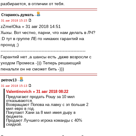
разбирается, в отличии от тебя.
Стараюсь думать
-
31 авг 2018 15:15
zZmeIOka » 31 авг 2018 14:51
Хыхы. Вот честно, парни, что нам делать в ЛЧ?
:D тут в группе ЛЕ-то никаких гарантий на
проход ;)
--------------------------------------------------------
Гарантий нет ,а шансы есть ,даже возросли с
уходом Промеса -))) Теперь решающий
пенальти он не сможет бить -)))
petrov13
-
31 авг 2018 15:13
Valentinovich » 31 авг 2018 08:22
Предлагают продать Рошу за 10 мил
отказываются.
Возвращают Попова на лавку с зп больше 2
мил евро в год.
Покупают Хани за 8 мил имея дыру в
бюджете.
Продают Лучшего игрока команды с 40%
скидкой.