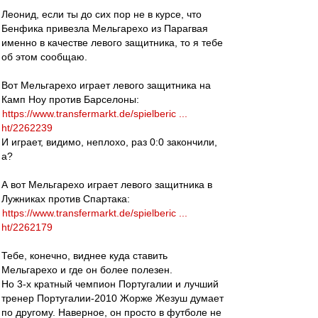
Леонид, если ты до сих пор не в курсе, что
Бенфика привезла Мельгарехо из Парагвая
именно в качестве левого защитника, то я тебе
об этом сообщаю.
Вот Мельгарехо играет левого защитника на
Камп Ноу против Барселоны:
https://www.transfermarkt.de/spielberic ...
ht/2262239
И играет, видимо, неплохо, раз 0:0 закончили,
а?
А вот Мельгарехо играет левого защитника в
Лужниках против Спартака:
https://www.transfermarkt.de/spielberic ...
ht/2262179
Тебе, конечно, виднее куда ставить
Мельгарехо и где он более полезен.
Но 3-х кратный чемпион Португалии и лучший
тренер Португалии-2010 Жорже Жезуш думает
по другому. Наверное, он просто в футболе не