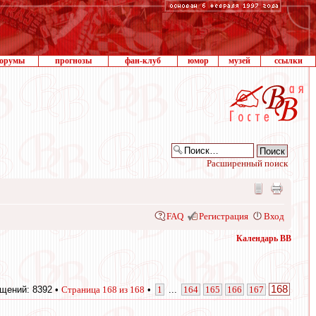
орумы
прогнозы
фан-клуб
юмор
музей
ссылки
Расширенный поиск
FAQ
Регистрация
Вход
Календарь ВВ
168
щений: 8392 •
Страница
168
из
168
•
1
...
164
165
166
167