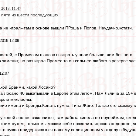
н 2018, 11:47
 в пяти из шести последующих..
а не играл--там в основе вышли ПРоша и Попов. Неудачно,кстати.
2018 12:09
ностей, с Промесом шансов выиграть у ннас больше, чем без него.
о заменит, но раз играл Промес то он сильнее любого в резерве зде
12:07
акой Браими, какой Лосано?
за Лосано 40 выкатывали в Европе этим летом. Нам Льяича за 15+ в
дали миллионы.
мкие имена и бренды.Копать нужно. Типа Жиго. Только его скомму
у коней эпопея закончится, там работа кипела по ноунеймам, сколь
 этим путем, только мы можем себе позволить игроков подороже, ч
орого нужно придерживаться нашему селекционном у отделу в буду
ровне.