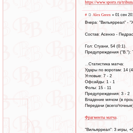
https://www.sports.ru/tribun
#
Alex Green
» 01 сен 20
Вчера: "Вильярреал" - "Ж
Состав: Асенхо - Педрас
Гол: Стуани, 54 (0:1).
Предупреждения ("В."): Т
...Статистика матча:
Удары по воротам: 14 (4)
Угловые: 7 - 2
Офсайды: 1 - 1
Фолы: 15 - 11
Предупреждения: 3 - 2
Владение мячом (в проце
Передачи (всего/точные)
.
Фрагменты матча
"Вильярреал": 3 игры, +0