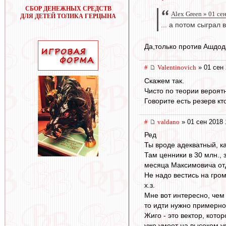
СБОР ДЕНЕЖНЫХ СРЕДСТВ
Alex Green » 01 се
ДЛЯ ДЕТЕЙ ТОЛИКА ГЕРЦЫНА
... а потом сыграл
Да,только против Ашдод
#
Valentinovich
» 01 сен 
Скажем так.
Чисто по теории вероят
Говорите есть резерв кт
#
valdano
» 01 сен 2018 
Ред
Ты вроде адекватный, к
Там ценники в 30 млн., 
месяца Максимовича от
Не надо вестись на гро
х.з.
Мне вот интересно, чем 
то идти нужно примерно
Жиго - это вектор, кот
уже умеет на высоком у