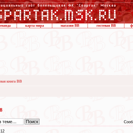
оманда
карта мира
магазин ВВ
гостевая ВВ
ф
вая книга ВВ
18
Сооб
:12