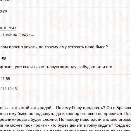
2:05
2018 19:41
, Леонид Федун...
 сам просил уехать, по твоему ему отказать надо было?
1:58
ртаке , уже вылизывает новую команду ,забудьте же и его
 11:55
2018 10:15
шь - хоть стой хоть падай... Почему Рошу продавать? Он в Бразил
еса ему было не подвинуть, да и тренер его явно не привечал. Пос
 реанимировать будет сложно. По поводу надо расти в плане игроко
 не может паок пройти - кто будет деньги в топку кидать? Когда е