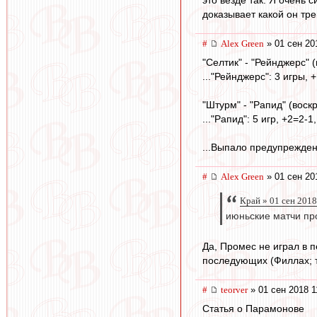
это везде так. Я очень 
доказывает какой он тре
#
Alex Green
» 01 сен 20
"Селтик" - "Рейнджерс" 
..."Рейнджерс": 3 игры, +
"Штурм" - "Рапид" (воск
..."Рапид": 5 игр, +2=2-1,
...Выпало предупрежден
#
Alex Green
» 01 сен 20
Край » 01 сен 2018
июньские матчи пр
Да, Промес не играл в п
последующих (Филлах; тр
#
teorver
» 01 сен 2018 1
Статья о Парамонове