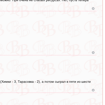
можно. При очень не слабых ресурсах. Нет, пусть теперь
Химки - 3, Тарасовка - 2), а потом сыграл в пяти из шести