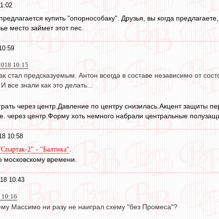
1:02
предлагается купить "опорнособаку". Друзья, вы когда предлагаете,
ье место займет этот пес.
10:59
2018 10:15
к стал предсказуемым. Антон всегда в составе независимо от сос
И все знали как это делать...
грать через центр.Давление по центру снизилась.Акцент защиты п
е. через центр.Форму хоть немного набрали центральные полузащ
18 10:58
.
Спартак-2" - "Балтика"
по московскому времени.
18 10:43
 10:16
му Массимо ни разу не наиграл схему "без Промеса"?