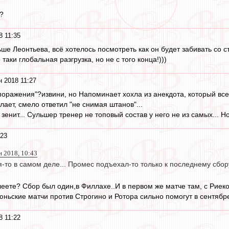
?
8 11:35
ше Леонтьева, всё хотелось посмотреть как он будет забивать со ст
таки глобальная разгрузка, но не с того конца!)))
н 2018 11:27
 поражения"?извини, но Напоминает хохла из анекдота, который вс
елает, смело ответил "не снимая штанов"...
 зенит... Сульшер тренер не топовый состав у него не из самых... Н
:23
н 2018, 10:43
-то в самом деле... Промес подъехал-то только к последнему сбор
леете? Сбор был один,в Филлахе..И в первом же матче там, с Риеко
юньские матчи против Строгино и Ротора сильно помогут в сентябре
8 11:22