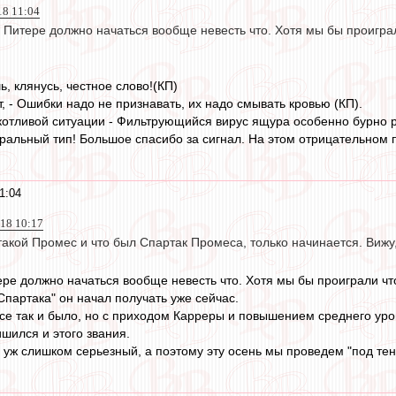
18 11:04
Питере должно начаться вообще невесть что. Хотя мы бы проиграл
, клянусь, честное слово!(КП)
, - Ошибки надо не признавать, их надо смывать кровью (КП).
котливой ситуации - Фильтрующийся вирус ящура особенно бурно 
оральный тип! Большое спасибо за сигнал. На этом отрицательно
1:04
018 10:17
 такой Промес и что был Спартак Промеса, только начинается. Вижу,
ре должно начаться вообще невесть что. Хотя мы бы проиграли что 
Спартака" он начал получать уже сейчас.
все так и было, но с приходом Карреры и повышением среднего уро
ишился и этого звания.
я уж слишком серьезный, а поэтому эту осень мы проведем "под те