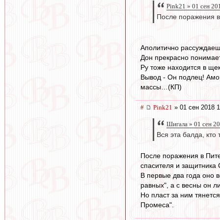
Pink21 » 01 сен 20
После поражения в 
Аполитично рассуждаешь
Дон прекрасно понимает
Ру тоже находится в ще
Вывод - Он подлец! Ам
массы…(КП)
#
Pink21
» 01 сен 2018 1
Шигала » 01 сен 2
Вся эта балда, кто
После поражения в Пите
спасителя и защитника 
В первые два года оно 
равных", а с весны он л
Но пласт за ним тянетс
Промеса".