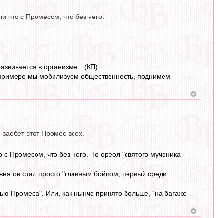
и что с Промесом, что без него.
развивается в организме…(КП)
м примере мы мобилизуем общественность, поднимем
 заебет этот Промес всех.
с Промесом, что без него. Но ореол "святого мученика -
вня он стал просто "главным бойцом, первый среди
нью Промеса". Или, как нынче принято больше, "на багаже