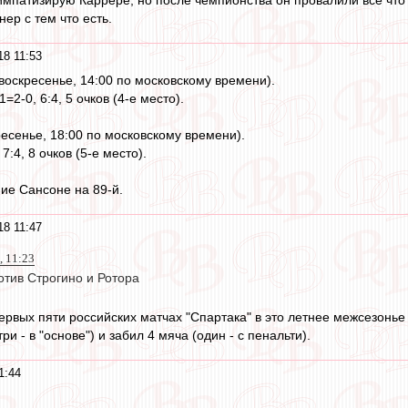
симпатизирую Каррере, но после чемпионства он провалили все что 
нер с тем что есть.
18 11:53
(воскресенье, 14:00 по московскому времени).
1=2-0, 6:4, 5 очков (4-е место).
ресенье, 18:00 по московскому времени).
 7:4, 8 очков (5-е место).
ие Сансоне на 89-й.
18 11:47
, 11:23
отив Строгино и Ротора
ервых пяти российских матчах "Спартака" в это летнее межсезонье (
и - в "основе") и забил 4 мяча (один - с пенальти).
1:44