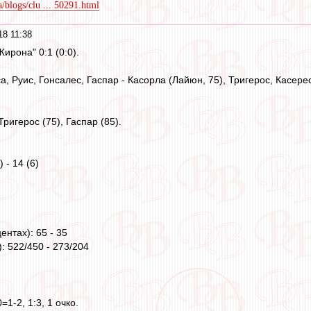
a/blogs/clu ... 50291.html
18 11:38
ирона" 0:1 (0:0).
а, Руис, Гонсалес, Гаспар - Касорла (Лайюн, 75), Тригерос, Касере
ригерос (75), Гаспар (85).
 - 14 (6)
нтах): 65 - 35
: 522/450 - 273/204
=1-2, 1:3, 1 очко.