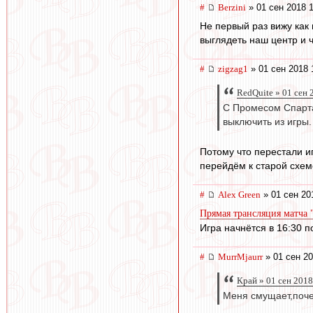
#
Berzini
» 01 сен 2018 1
Не первый раз вижу как 
выглядеть наш центр и ч
#
zigzag1
» 01 сен 2018 
RedQuite » 01 сен 
С Промесом Спарта
выключить из игры. 
Потому что перестали и
перейдём к старой схем
#
Alex Green
» 01 сен 20
Прямая трансляция матча "
Игра начнётся в 16:30 
#
MurrMjaurr
» 01 сен 20
Край » 01 сен 2018
Меня смущает,поче