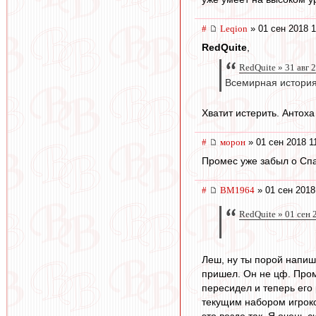
#
Leqion
» 01 сен 2018 1
RedQuite
,
RedQuite » 31 авг 
Всемирная история
Хватит истерить. Антоха
#
морон
» 01 сен 2018 1
Промес уже забыл о Спа
#
BM1964
» 01 сен 2018
RedQuite » 01 сен 
Леш, ну ты порой напише
пришел. Он не цф. Пром
пересидел и теперь его
текущим набором игроков