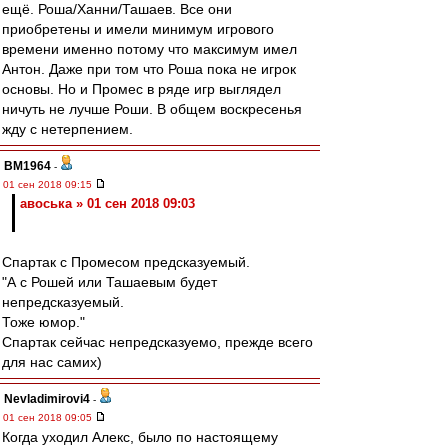
ещё. Роша/Ханни/Ташаев. Все они
приобретены и имели минимум игрового
времени именно потому что максимум имел
Антон. Даже при том что Роша пока не игрок
основы. Но и Промес в ряде игр выглядел
ничуть не лучше Роши. В общем воскресенья
жду с нетерпением.
BM1964
-
01 сен 2018 09:15
авоська » 01 сен 2018 09:03
Спартак с Промесом предсказуемый.
"А с Рошей или Ташаевым будет
непредсказуемый.
Тоже юмор."
Спартак сейчас непредсказуемо, прежде всего
для нас самих)
Nevladimirovi4
-
01 сен 2018 09:05
Когда уходил Алекс, было по настоящему