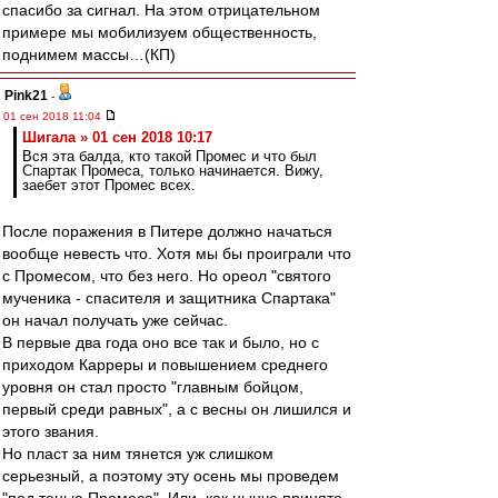
спасибо за сигнал. На этом отрицательном
примере мы мобилизуем общественность,
поднимем массы…(КП)
Pink21
-
01 сен 2018 11:04
Шигала » 01 сен 2018 10:17
Вся эта балда, кто такой Промес и что был
Спартак Промеса, только начинается. Вижу,
заебет этот Промес всех.
После поражения в Питере должно начаться
вообще невесть что. Хотя мы бы проиграли что
с Промесом, что без него. Но ореол "святого
мученика - спасителя и защитника Спартака"
он начал получать уже сейчас.
В первые два года оно все так и было, но с
приходом Карреры и повышением среднего
уровня он стал просто "главным бойцом,
первый среди равных", а с весны он лишился и
этого звания.
Но пласт за ним тянется уж слишком
серьезный, а поэтому эту осень мы проведем