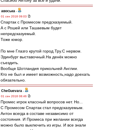
Спасибо Антону за все и удачи.
авоська
-
01 сен 2018 09:03
Спартак с Промесом предсказуемый.
А с Рошей или Ташаевым будет
непредсказуемый.
Тоже юмор.
По мне Глазго крутой город.Тру.С нервом.
Эдинбург выставочный.На денёк можно
съездить.
Вообще Шотландия прикольней Англии.
Кто не был и имеет возможность,надо доехать
обязательно.
CheGuevara
-
01 сен 2018 08:46
Промес игрок классный вопросов нет. Но...
С Промесом Спартак стал предсказуемым.
Антон всегда в составе независимо от
состояния. И Промеса при желании всегда
можно было выключить из игры. И все знали