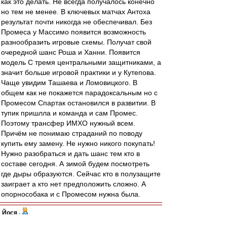
как это делать. Не всегда получалось конечно
но тем не менее. В ключевых матчах Антоха
результат почти никогда не обеспечивал. Без
Промеса у Массимо появится возможность
разнообразить игровые схемы. Получат свой
очередной шанс Роша и Ханни. Появится
модель С тремя центральными защитниками, а
значит больше игровой практики и у Кутепова.
Чаще увидим Ташаева и Ломовицкого. В
общем как не покажется парадоксальным но с
Промесом Спартак остановился в развитии. В
тупик пришлла и команда и сам Промес.
Поэтому трансфер ИМХО нужный всем.
Причём не понимаю страданий по поводу
купить ему замену. Не нужно никого покупать!
Нужно разобраться и дать шанс тем кто в
составе сегодня. А зимой будем посмотреть
где дыры образуются. Сейчас кто в полузащите
заиграет а кто нет предположить сложно. А
опорнособака и с Промесом нужна была.
Йося
-
01 сен 2018 08:20