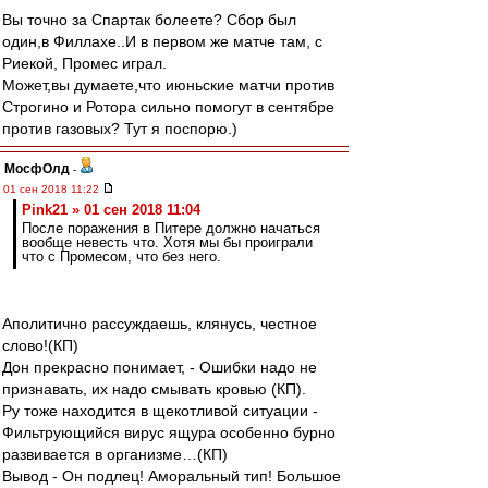
Вы точно за Спартак болеете? Сбор был
один,в Филлахе..И в первом же матче там, с
Риекой, Промес играл.
Может,вы думаете,что июньские матчи против
Строгино и Ротора сильно помогут в сентябре
против газовых? Тут я поспорю.)
МосфОлд
-
01 сен 2018 11:22
Pink21 » 01 сен 2018 11:04
После поражения в Питере должно начаться
вообще невесть что. Хотя мы бы проиграли
что с Промесом, что без него.
Аполитично рассуждаешь, клянусь, честное
слово!(КП)
Дон прекрасно понимает, - Ошибки надо не
признавать, их надо смывать кровью (КП).
Ру тоже находится в щекотливой ситуации -
Фильтрующийся вирус ящура особенно бурно
развивается в организме…(КП)
Вывод - Он подлец! Аморальный тип! Большое