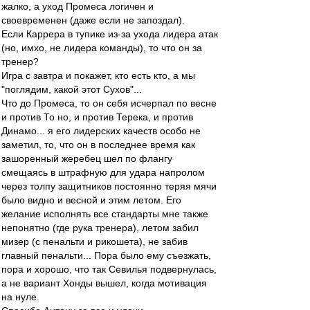
жалко, а уход Промеса логичен и
своевременен (даже если не запоздал).
Если Каррера в тупике из-за ухода лидера атак
(но, имхо, не лидера команды), то что он за
тренер?
Игра с завтра и покажет, кто есть кто, а мы
"поглядим, какой этот Сухов"...
Что до Промеса, то он себя исчерпал по весне
и против То но, и против Терека, и против
Динамо... я его лидерских качеств особо не
заметил, то, что он в последнее время как
зашоренный жеребец шел по флангу
смещаясь в штрафную для удара напролом
через толпу защитников постоянно теряя мячи
было видно и весной и этим летом. Его
желание исполнять все стандарты мне также
непонятно (где рука тренера), летом забил
мизер (с пенальти и рикошета), не забив
главный пенальти... Пора было ему съезжать,
пора и хорошо, что так Севилья подвернулась,
а не вариант Хонды вышел, когда мотивация
на нуле.