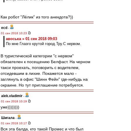
Как робот "Лёлик" из того анекдота?))
ecd
-
01 сен 2018 10:23
авоська » 01 сен 2018 09:03
По мне Глазго крутой город.Тру.С нервом.
В туристической категории "с нервом"
обязателен к посещению Белфаст. На черном
такси проехать, поговорить с водителем,
отсидевшим в лихие. Покажется мало -
заглянуть в офис "Шинн Фейн" где-нибудь на
окраине. Но тут приглашение потребуется.
alek.vladimir
-
01 сен 2018 10:19
уже))))))))
Шигала
-
01 сен 2018 10:17
Вся эта балда, кто такой Промес и что был