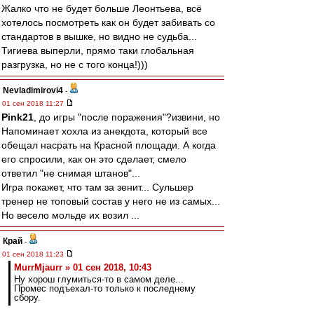
Жалко что не будет больше Леонтьева, всё
хотелось посмотреть как он будет забивать со
стандартов в вышке, но видно не судьба...
Тигиева выперли, прямо таки глобальная
разгрузка, но не с того конца!)))
Nevladimirovi4
-
01 сен 2018 11:27
Pink21
, до игры "после поражения"?извини, но
Напоминает хохла из анекдота, который все
обещал насрать на Красной площади. А когда
его спросили, как он это сделает, смело
ответил "не снимая штанов"...
Игра покажет, что там за зенит... Сульшер
тренер не топовый состав у него не из самых...
Но весело мольде их возил ...
Край
-
01 сен 2018 11:23
MurrMjaurr » 01 сен 2018, 10:43
Ну хорош глумиться-то в самом деле...
Промес подъехал-то только к последнему
сбору.