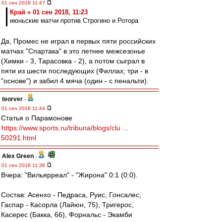
01 сен 2018 11:47
Край » 01 сен 2018, 11:23
июньские матчи против Строгино и Ротора
Да, Промес не играл в первых пяти российских
матчах "Спартака" в это летнее межсезонье
(Химки - 3, Тарасовка - 2), а потом сыграл в
пяти из шести последующих (Филлах; три - в
"основе") и забил 4 мяча (один - с пенальти).
teorver
-
01 сен 2018 11:44
Статья о Парамонове
https://www.sports.ru/tribuna/blogs/clu ...
50291.html
Alex Green
-
01 сен 2018 11:38
Вчера: "Вильярреал" - "Жирона" 0:1 (0:0).
Состав: Асенхо - Педраса, Руис, Гонсалес,
Гаспар - Касорла (Лайюн, 75), Тригерос,
Касерес (Бакка, 66), Форнальс - Экамби