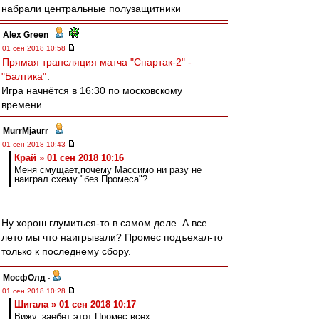
набрали центральные полузащитники
Alex Green
-
01 сен 2018 10:58
Прямая трансляция матча "Спартак-2" -
"Балтика"
.
Игра начнётся в 16:30 по московскому
времени.
MurrMjaurr
-
01 сен 2018 10:43
Край » 01 сен 2018 10:16
Меня смущает,почему Массимо ни разу не
наиграл схему "без Промеса"?
Ну хорош глумиться-то в самом деле. А все
лето мы что наигрывали? Промес подъехал-то
только к последнему сбору.
МосфОлд
-
01 сен 2018 10:28
Шигала » 01 сен 2018 10:17
Вижу, заебет этот Промес всех.