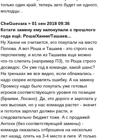
только один край, теперь зато будет ни одного,
молодцы...
CheGuevara » 01 сен 2018 09:36
Кстати замену ему напокупали с прошлого
года ещё. Роша/Ханни/Ташаев...
Ну Ханни не считается, его покупали на место
Попова. А вот Роша и Ташаев - это строго на
перспективу, и если из Ташаева еще можно
что-то слепить (например ПЗ), то Роша строго
досвидос. Он уже год в команде, какой шанс?
На треньках же все видно, если облажались -
надо скорее исправлять ошибку. А на замену
Промесу надо было покупать уже готовых
игроков соответствующего уровня по позиции
(Браими, Лосано). Да, это дорого и зарплата у
них высокая, но у нас команда растет - значит
и потолок зарплат должен расти, и
следовательно бюджет тоже. А с продажей
Антохи (без соответствующей замены) -
команда оказалась отброшена на несколько
лет назад, опять на 3-4 место в лиге. И только