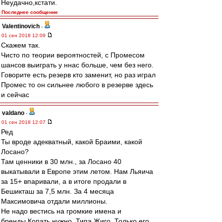
Неудачно,кстати.
Последнее сообщение
Valentinovich
-
01 сен 2018 12:09
Скажем так.
Чисто по теории вероятностей, с Промесом
шансов выиграть у ннас больше, чем без него.
Говорите есть резерв кто заменит, но раз играл
Промес то он сильнее любого в резерве здесь
и сейчас
valdano
-
01 сен 2018 12:07
Ред
Ты вроде адекватный, какой Браими, какой
Лосано?
Там ценники в 30 млн., за Лосано 40
выкатывали в Европе этим летом. Нам Льяича
за 15+ впаривали, а в итоге продали в
Бешикташ за 7,5 млн. За 4 месяца
Максимовича отдали миллионы.
Не надо вестись на громкие имена и
бренды.Копать нужно. Типа Жиго. Только его