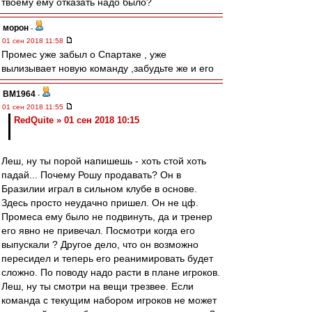
твоему ему отказать надо было?
морон
-
01 сен 2018 11:58
Промес уже забыл о Спартаке , уже
вылизывает новую команду ,забудьте же и его
BM1964
-
01 сен 2018 11:55
RedQuite » 01 сен 2018 10:15
Леш, ну ты порой напишешь - хоть стой хоть
падай... Почему Рошу продавать? Он в
Бразилии играл в сильном клубе в основе.
Здесь просто неудачно пришел. Он не цф.
Промеса ему было не подвинуть, да и тренер
его явно не привечал. Посмотри когда его
выпускали ? Другое дело, что он возможно
пересидел и теперь его реанимировать будет
сложно. По поводу надо расти в плане игроков.
Леш, ну ты смотри на вещи трезвее. Если
команда с текущим набором игроков не может