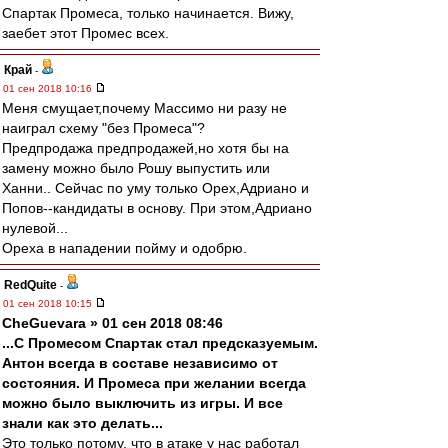
Спартак Промеса, только начинается. Вижу,
заебет этот Промес всех.
Край
-
01 сен 2018 10:16
Меня смущает,почему Массимо ни разу не
наиграл схему "без Промеса"?
Предпродажа предпродажей,но хотя бы на
замену можно было Рошу выпустить или
Ханни.. Сейчас по уму только Орех,Адриано и
Попов--кандидаты в основу. При этом,Адриано
нулевой...
Ореха в нападении пойму и одобрю.
RedQuite
-
01 сен 2018 10:15
CheGuevara » 01 сен 2018 08:46
...С Промесом Спартак стал предсказуемым.
Антон всегда в составе независимо от
состояния. И Промеса при желании всегда
можно было выключить из игры. И все
знали как это делать...
Это только потому, что в атаке у нас работал