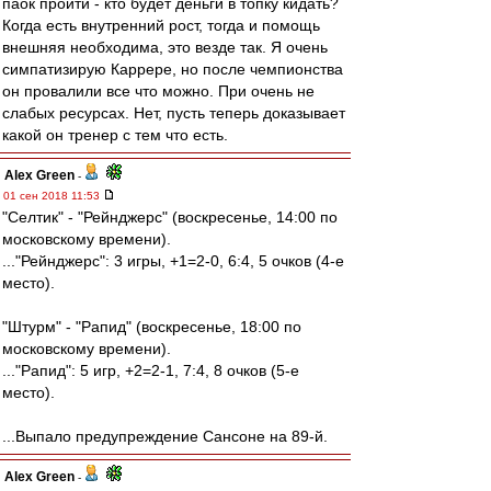
паок пройти - кто будет деньги в топку кидать?
Когда есть внутренний рост, тогда и помощь
внешняя необходима, это везде так. Я очень
симпатизирую Каррере, но после чемпионства
он провалили все что можно. При очень не
слабых ресурсах. Нет, пусть теперь доказывает
какой он тренер с тем что есть.
Alex Green
-
01 сен 2018 11:53
"Селтик" - "Рейнджерс" (воскресенье, 14:00 по
московскому времени).
..."Рейнджерс": 3 игры, +1=2-0, 6:4, 5 очков (4-е
место).
"Штурм" - "Рапид" (воскресенье, 18:00 по
московскому времени).
..."Рапид": 5 игр, +2=2-1, 7:4, 8 очков (5-е
место).
...Выпало предупреждение Сансоне на 89-й.
Alex Green
-