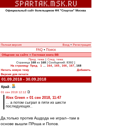
Официальный сайт болельщиков ФК "Спартак" Москва
Полная версия
Вход
•
Регистрация
FAQ
•
Поиск
Общение на сайте
Гостевая книга ВВ
»
Пред. тема
|
След. тема
Страница
168
из
168
[ Сообщений: 8392 ]
На страницу
Пред.
1
...
164
,
165
,
166
,
167
,
168
Начать новую тему
Добавить
Версия для печати
01.09.2018 - 30.09.2018
Край
-
01 сен 2018 12:12
Alex Green » 01 сен 2018, 11:47
... а потом сыграл в пяти из шести
последующих..
Да,только против Ашдода не играл--там в
основе вышли ПРоша и Попов.