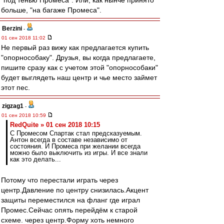
"под тенью Промеса". Или, как нынче принято
больше, "на багаже Промеса".
Berzini
-
01 сен 2018 11:02
Не первый раз вижу как предлагается купить
"опорнособаку". Друзья, вы когда предлагаете,
пишите сразу как с учетом этой "опорнособаки"
будет выглядеть наш центр и чье место займет
этот пес.
zigzag1
-
01 сен 2018 10:59
RedQuite » 01 сен 2018 10:15
С Промесом Спартак стал предсказуемым.
Антон всегда в составе независимо от
состояния. И Промеса при желании всегда
можно было выключить из игры. И все знали
как это делать...
Потому что перестали играть через
центр.Давление по центру снизилась.Акцент
защиты переместился на фланг где играл
Промес.Сейчас опять перейдём к старой
схеме. через центр.Форму хоть немного