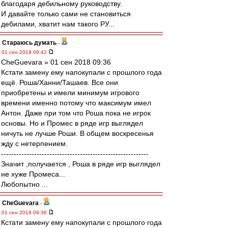
благодаря дебильному руководству.
И давайте только сами не становиться
дебилами, хватит нам такого РУ...
Стараюсь думать
-
01 сен 2018 09:42
CheGuevara » 01 сен 2018 09:36
Кстати замену ему напокупали с прошлого года
ещё. Роша/Ханни/Ташаев. Все они
приобретены и имели минимум игрового
времени именно потому что максимум имел
Антон. Даже при том что Роша пока не игрок
основы. Но и Промес в ряде игр выглядел
ничуть не лучше Роши. В общем воскресенья
жду с нетерпением.
----------------------------------------------------------
Значит ,получается , Роша в ряде игр выглядел
не хуже Промеса...
Любопытно ...
CheGuevara
-
01 сен 2018 09:36
Кстати замену ему напокупали с прошлого года