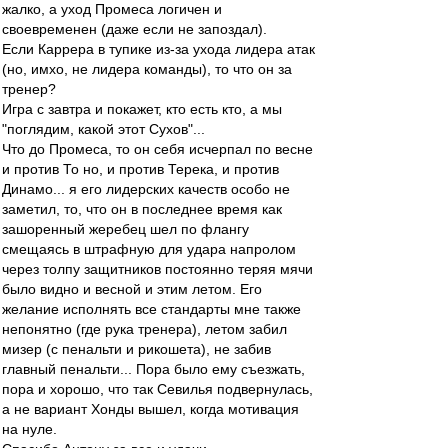
жалко, а уход Промеса логичен и
своевременен (даже если не запоздал).
Если Каррера в тупике из-за ухода лидера атак
(но, имхо, не лидера команды), то что он за
тренер?
Игра с завтра и покажет, кто есть кто, а мы
"поглядим, какой этот Сухов"...
Что до Промеса, то он себя исчерпал по весне
и против То но, и против Терека, и против
Динамо... я его лидерских качеств особо не
заметил, то, что он в последнее время как
зашоренный жеребец шел по флангу
смещаясь в штрафную для удара напролом
через толпу защитников постоянно теряя мячи
было видно и весной и этим летом. Его
желание исполнять все стандарты мне также
непонятно (где рука тренера), летом забил
мизер (с пенальти и рикошета), не забив
главный пенальти... Пора было ему съезжать,
пора и хорошо, что так Севилья подвернулась,
а не вариант Хонды вышел, когда мотивация
на нуле.