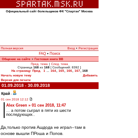
Официальный сайт болельщиков ФК "Спартак" Москва
Полная версия
Вход
•
Регистрация
FAQ
•
Поиск
Общение на сайте
Гостевая книга ВВ
»
Пред. тема
|
След. тема
Страница
168
из
168
[ Сообщений: 8392 ]
На страницу
Пред.
1
...
164
,
165
,
166
,
167
,
168
Начать новую тему
Добавить
Версия для печати
01.09.2018 - 30.09.2018
Край
-
01 сен 2018 12:12
Alex Green » 01 сен 2018, 11:47
... а потом сыграл в пяти из шести
последующих..
Да,только против Ашдода не играл--там в
основе вышли ПРоша и Попов.