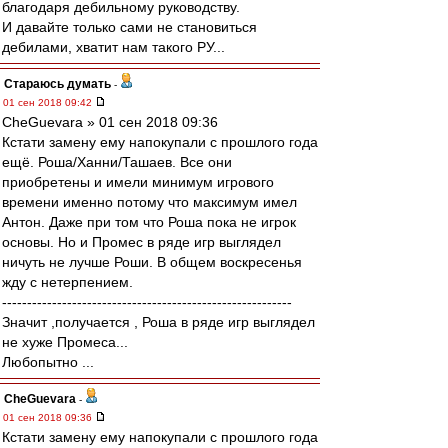
благодаря дебильному руководству.
И давайте только сами не становиться
дебилами, хватит нам такого РУ...
Стараюсь думать
-
01 сен 2018 09:42
CheGuevara » 01 сен 2018 09:36
Кстати замену ему напокупали с прошлого года
ещё. Роша/Ханни/Ташаев. Все они
приобретены и имели минимум игрового
времени именно потому что максимум имел
Антон. Даже при том что Роша пока не игрок
основы. Но и Промес в ряде игр выглядел
ничуть не лучше Роши. В общем воскресенья
жду с нетерпением.
----------------------------------------------------------
Значит ,получается , Роша в ряде игр выглядел
не хуже Промеса...
Любопытно ...
CheGuevara
-
01 сен 2018 09:36
Кстати замену ему напокупали с прошлого года