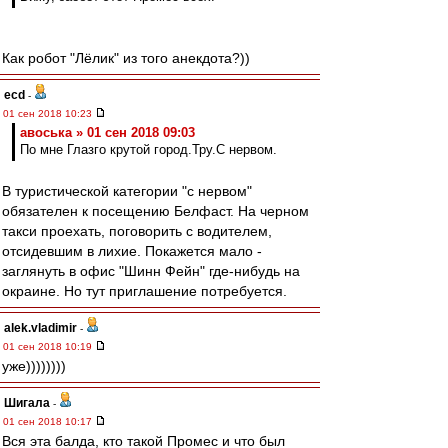
Как робот "Лёлик" из того анекдота?))
ecd
-
01 сен 2018 10:23
авоська » 01 сен 2018 09:03
По мне Глазго крутой город.Тру.С нервом.
В туристической категории "с нервом"
обязателен к посещению Белфаст. На черном
такси проехать, поговорить с водителем,
отсидевшим в лихие. Покажется мало -
заглянуть в офис "Шинн Фейн" где-нибудь на
окраине. Но тут приглашение потребуется.
alek.vladimir
-
01 сен 2018 10:19
уже))))))))
Шигала
-
01 сен 2018 10:17
Вся эта балда, кто такой Промес и что был