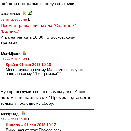
набрали центральные полузащитники
Alex Green
-
01 сен 2018 10:58
Прямая трансляция матча "Спартак-2" -
"Балтика"
.
Игра начнётся в 16:30 по московскому
времени.
MurrMjaurr
-
01 сен 2018 10:43
Край » 01 сен 2018 10:16
Меня смущает,почему Массимо ни разу не
наиграл схему "без Промеса"?
Ну хорош глумиться-то в самом деле. А все
лето мы что наигрывали? Промес подъехал-то
только к последнему сбору.
МосфОлд
-
01 сен 2018 10:28
Шигала » 01 сен 2018 10:17
Вижу, заебет этот Промес всех.