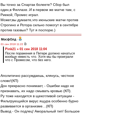
Вы точно за Спартак болеете? Сбор был
один,в Филлахе..И в первом же матче там, с
Риекой, Промес играл.
Может,вы думаете,что июньские матчи против
Строгино и Ротора сильно помогут в сентябре
против газовых? Тут я поспорю.)
МосфОлд
-
01 сен 2018 11:22
Pink21 » 01 сен 2018 11:04
После поражения в Питере должно начаться
вообще невесть что. Хотя мы бы проиграли
что с Промесом, что без него.
Аполитично рассуждаешь, клянусь, честное
слово!(КП)
Дон прекрасно понимает, - Ошибки надо не
признавать, их надо смывать кровью (КП).
Ру тоже находится в щекотливой ситуации -
Фильтрующийся вирус ящура особенно бурно
развивается в организме…(КП)
Вывод - Он подлец! Аморальный тип! Большое