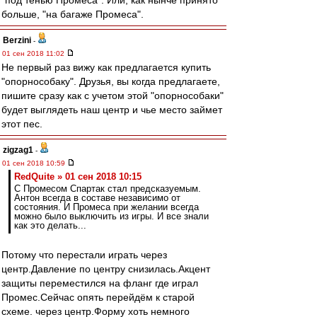
"под тенью Промеса". Или, как нынче принято
больше, "на багаже Промеса".
Berzini
-
01 сен 2018 11:02
Не первый раз вижу как предлагается купить
"опорнособаку". Друзья, вы когда предлагаете,
пишите сразу как с учетом этой "опорнособаки"
будет выглядеть наш центр и чье место займет
этот пес.
zigzag1
-
01 сен 2018 10:59
RedQuite » 01 сен 2018 10:15
С Промесом Спартак стал предсказуемым.
Антон всегда в составе независимо от
состояния. И Промеса при желании всегда
можно было выключить из игры. И все знали
как это делать...
Потому что перестали играть через
центр.Давление по центру снизилась.Акцент
защиты переместился на фланг где играл
Промес.Сейчас опять перейдём к старой
схеме. через центр.Форму хоть немного