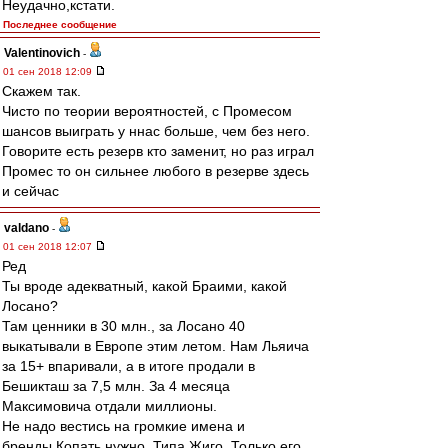
Неудачно,кстати.
Последнее сообщение
Valentinovich
-
01 сен 2018 12:09
Скажем так.
Чисто по теории вероятностей, с Промесом
шансов выиграть у ннас больше, чем без него.
Говорите есть резерв кто заменит, но раз играл
Промес то он сильнее любого в резерве здесь
и сейчас
valdano
-
01 сен 2018 12:07
Ред
Ты вроде адекватный, какой Браими, какой
Лосано?
Там ценники в 30 млн., за Лосано 40
выкатывали в Европе этим летом. Нам Льяича
за 15+ впаривали, а в итоге продали в
Бешикташ за 7,5 млн. За 4 месяца
Максимовича отдали миллионы.
Не надо вестись на громкие имена и
бренды.Копать нужно. Типа Жиго. Только его