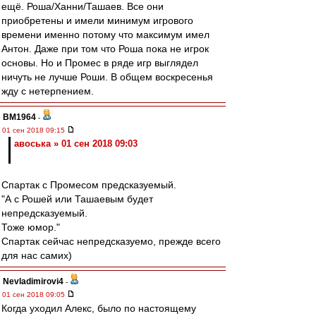
ещё. Роша/Ханни/Ташаев. Все они
приобретены и имели минимум игрового
времени именно потому что максимум имел
Антон. Даже при том что Роша пока не игрок
основы. Но и Промес в ряде игр выглядел
ничуть не лучше Роши. В общем воскресенья
жду с нетерпением.
BM1964
-
01 сен 2018 09:15
авоська » 01 сен 2018 09:03
Спартак с Промесом предсказуемый.
"А с Рошей или Ташаевым будет
непредсказуемый.
Тоже юмор."
Спартак сейчас непредсказуемо, прежде всего
для нас самих)
Nevladimirovi4
-
01 сен 2018 09:05
Когда уходил Алекс, было по настоящему