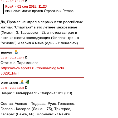
01 сен 2018 11:47
Край » 01 сен 2018, 11:23
июньские матчи против Строгино и Ротора
Да, Промес не играл в первых пяти российских
матчах "Спартака" в это летнее межсезонье
(Химки - 3, Тарасовка - 2), а потом сыграл в
пяти из шести последующих (Филлах; три - в
"основе") и забил 4 мяча (один - с пенальти).
teorver
-
01 сен 2018 11:44
Статья о Парамонове
https://www.sports.ru/tribuna/blogs/clu ...
50291.html
Alex Green
-
01 сен 2018 11:38
Вчера: "Вильярреал" - "Жирона" 0:1 (0:0).
Состав: Асенхо - Педраса, Руис, Гонсалес,
Гаспар - Касорла (Лайюн, 75), Тригерос,
Касерес (Бакка, 66), Форнальс - Экамби