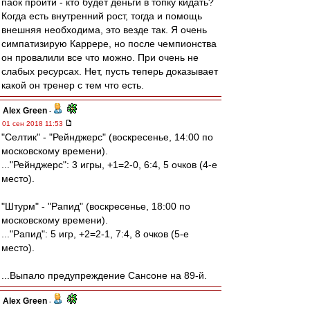
паок пройти - кто будет деньги в топку кидать?
Когда есть внутренний рост, тогда и помощь
внешняя необходима, это везде так. Я очень
симпатизирую Каррере, но после чемпионства
он провалили все что можно. При очень не
слабых ресурсах. Нет, пусть теперь доказывает
какой он тренер с тем что есть.
Alex Green
-
01 сен 2018 11:53
"Селтик" - "Рейнджерс" (воскресенье, 14:00 по
московскому времени).
..."Рейнджерс": 3 игры, +1=2-0, 6:4, 5 очков (4-е
место).
"Штурм" - "Рапид" (воскресенье, 18:00 по
московскому времени).
..."Рапид": 5 игр, +2=2-1, 7:4, 8 очков (5-е
место).
...Выпало предупреждение Сансоне на 89-й.
Alex Green
-