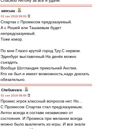
Спасибо Антону за все и удачи.
авоська
-
01 сен 2018 09:03
Спартак с Промесом предсказуемый.
А с Рошей или Ташаевым будет
непредсказуемый.
Тоже юмор.
По мне Глазго крутой город.Тру.С нервом.
Эдинбург выставочный.На денёк можно
съездить.
Вообще Шотландия прикольней Англии.
Кто не был и имеет возможность,надо доехать
обязательно.
CheGuevara
-
01 сен 2018 08:46
Промес игрок классный вопросов нет. Но...
С Промесом Спартак стал предсказуемым.
Антон всегда в составе независимо от
состояния. И Промеса при желании всегда
можно было выключить из игры. И все знали