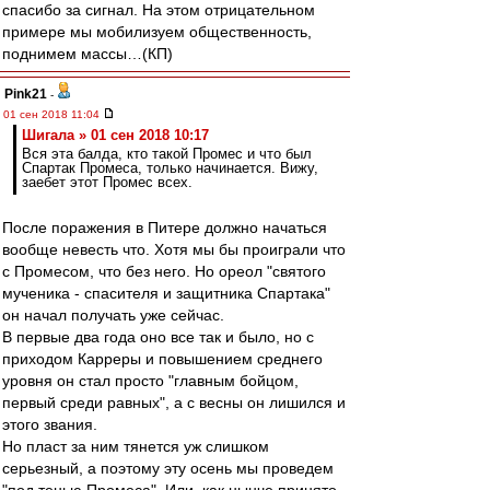
спасибо за сигнал. На этом отрицательном
примере мы мобилизуем общественность,
поднимем массы…(КП)
Pink21
-
01 сен 2018 11:04
Шигала » 01 сен 2018 10:17
Вся эта балда, кто такой Промес и что был
Спартак Промеса, только начинается. Вижу,
заебет этот Промес всех.
После поражения в Питере должно начаться
вообще невесть что. Хотя мы бы проиграли что
с Промесом, что без него. Но ореол "святого
мученика - спасителя и защитника Спартака"
он начал получать уже сейчас.
В первые два года оно все так и было, но с
приходом Карреры и повышением среднего
уровня он стал просто "главным бойцом,
первый среди равных", а с весны он лишился и
этого звания.
Но пласт за ним тянется уж слишком
серьезный, а поэтому эту осень мы проведем