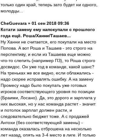
только один край, теперь зато будет ни одного,
молодцы...
CheGuevara » 01 сен 2018 09:36
Кстати замену ему напокупали с прошлого
года ещё. Роша/Ханни/Ташаев...
Ну Ханни не считается, его покупали на место
Попова. А вот Роша и Ташаев - это строго на
перспективу, и если из Ташаева еще можно
что-то слепить (например ПЗ), то Роша строго
досвидос. Он уже год в команде, какой шанс?
На треньках же все видно, если облажались -
надо скорее исправлять ошибку. А на замену
Промесу надо было покупать уже готовых
игроков соответствующего уровня по позиции
(Браими, Лосано). Да, это дорого и зарплата у
них высокая, но у нас команда растет - значит
и потолок зарплат должен расти, и
следовательно бюджет тоже. А с продажей
Антохи (без соответствующей замены) -
команда оказалась отброшена на несколько
лет назад, опять на 3-4 место в лиге. И только