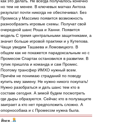
как это делать. Не всегда получалось конечно
но тем не менее. В ключевых матчах Антоха
результат почти никогда не обеспечивал. Без
Промеса у Массимо появится возможность
разнообразить игровые схемы. Получат свой
очередной шанс Роша и Ханни. Появится
модель С тремя центральными защитниками, а
значит больше игровой практики и у Кутепова.
Чаще увидим Ташаева и Ломовицкого. В
общем как не покажется парадоксальным но с
Промесом Спартак остановился в развитии. В
тупик пришлла и команда и сам Промес.
Поэтому трансфер ИМХО нужный всем.
Причём не понимаю страданий по поводу
купить ему замену. Не нужно никого покупать!
Нужно разобраться и дать шанс тем кто в
составе сегодня. А зимой будем посмотреть
где дыры образуются. Сейчас кто в полузащите
заиграет а кто нет предположить сложно. А
опорнособака и с Промесом нужна была.
Йося
-
01 сен 2018 08:20