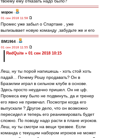
твоему ему отказать надо было?
морон
-
01 сен 2018 11:58
Промес уже забыл о Спартаке , уже
вылизывает новую команду ,забудьте же и его
BM1964
-
01 сен 2018 11:55
RedQuite » 01 сен 2018 10:15
Леш, ну ты порой напишешь - хоть стой хоть
падай... Почему Рошу продавать? Он в
Бразилии играл в сильном клубе в основе.
Здесь просто неудачно пришел. Он не цф.
Промеса ему было не подвинуть, да и тренер
его явно не привечал. Посмотри когда его
выпускали ? Другое дело, что он возможно
пересидел и теперь его реанимировать будет
сложно. По поводу надо расти в плане игроков.
Леш, ну ты смотри на вещи трезвее. Если
команда с текущим набором игроков не может