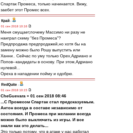
Спартак Промеса, только начинается. Вижу,
заебет этот Промес всех.
Край
-
01 сен 2018 10:16
Меня смущает,почему Массимо ни разу не
наиграл схему "без Промеса"?
Предпродажа предпродажей,но хотя бы на
замену можно было Рошу выпустить или
Ханни.. Сейчас по уму только Орех,Адриано и
Попов--кандидаты в основу. При этом,Адриано
нулевой...
Ореха в нападении пойму и одобрю.
RedQuite
-
01 сен 2018 10:15
CheGuevara » 01 сен 2018 08:46
...С Промесом Спартак стал предсказуемым.
Антон всегда в составе независимо от
состояния. И Промеса при желании всегда
можно было выключить из игры. И все
знали как это делать...
Это только потому, что в атаке у нас работал