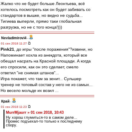
Жалко что не будет больше Леонтьева, всё
хотелось посмотреть как он будет забивать со
стандартов в вышке, но видно не судьба...
Тигиева выперли, прямо таки глобальная
разгрузка, но не с того конца!)))
Nevladimirovi4
-
01 сен 2018 11:27
Pink21
, до игры "после поражения"?извини, но
Напоминает хохла из анекдота, который все
обещал насрать на Красной площади. А когда
его спросили, как он это сделает, смело
ответил "не снимая штанов"...
Игра покажет, что там за зенит... Сульшер
тренер не топовый состав у него не из самых...
Но весело мольде их возил ...
Край
-
01 сен 2018 11:23
MurrMjaurr » 01 сен 2018, 10:43
Ну хорош глумиться-то в самом деле...
Промес подъехал-то только к последнему
сбору.