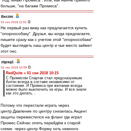
"под тенью Промеса". Или, как нынче принято
больше, "на багаже Промеса".
Berzini
-
01 сен 2018 11:02
Не первый раз вижу как предлагается купить
"опорнособаку". Друзья, вы когда предлагаете,
пишите сразу как с учетом этой "опорнособаки"
будет выглядеть наш центр и чье место займет
этот пес.
zigzag1
-
01 сен 2018 10:59
RedQuite » 01 сен 2018 10:15
С Промесом Спартак стал предсказуемым.
Антон всегда в составе независимо от
состояния. И Промеса при желании всегда
можно было выключить из игры. И все знали
как это делать...
Потому что перестали играть через
центр.Давление по центру снизилась.Акцент
защиты переместился на фланг где играл
Промес.Сейчас опять перейдём к старой
схеме. через центр.Форму хоть немного