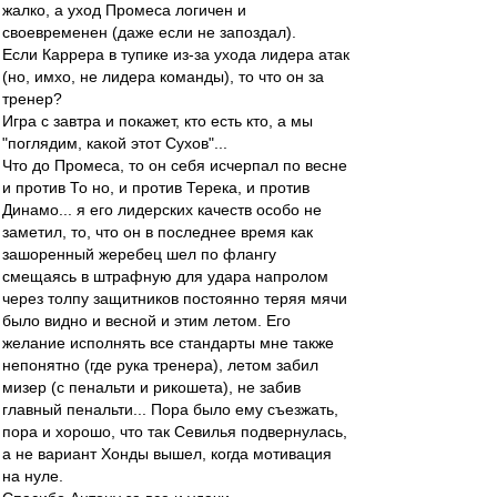
жалко, а уход Промеса логичен и
своевременен (даже если не запоздал).
Если Каррера в тупике из-за ухода лидера атак
(но, имхо, не лидера команды), то что он за
тренер?
Игра с завтра и покажет, кто есть кто, а мы
"поглядим, какой этот Сухов"...
Что до Промеса, то он себя исчерпал по весне
и против То но, и против Терека, и против
Динамо... я его лидерских качеств особо не
заметил, то, что он в последнее время как
зашоренный жеребец шел по флангу
смещаясь в штрафную для удара напролом
через толпу защитников постоянно теряя мячи
было видно и весной и этим летом. Его
желание исполнять все стандарты мне также
непонятно (где рука тренера), летом забил
мизер (с пенальти и рикошета), не забив
главный пенальти... Пора было ему съезжать,
пора и хорошо, что так Севилья подвернулась,
а не вариант Хонды вышел, когда мотивация
на нуле.