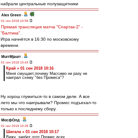
набрали центральные полузащитники
Alex Green
-
01 сен 2018 10:58
Прямая трансляция матча "Спартак-2" -
"Балтика"
.
Игра начнётся в 16:30 по московскому
времени.
MurrMjaurr
-
01 сен 2018 10:43
Край » 01 сен 2018 10:16
Меня смущает,почему Массимо ни разу не
наиграл схему "без Промеса"?
Ну хорош глумиться-то в самом деле. А все
лето мы что наигрывали? Промес подъехал-то
только к последнему сбору.
МосфОлд
-
01 сен 2018 10:28
Шигала » 01 сен 2018 10:17
Вижу, заебет этот Промес всех.