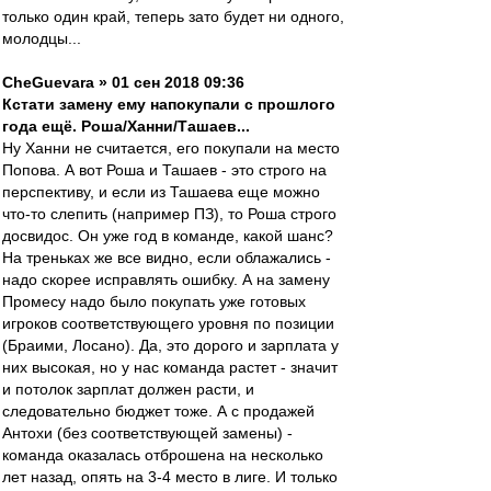
только один край, теперь зато будет ни одного,
молодцы...
CheGuevara » 01 сен 2018 09:36
Кстати замену ему напокупали с прошлого
года ещё. Роша/Ханни/Ташаев...
Ну Ханни не считается, его покупали на место
Попова. А вот Роша и Ташаев - это строго на
перспективу, и если из Ташаева еще можно
что-то слепить (например ПЗ), то Роша строго
досвидос. Он уже год в команде, какой шанс?
На треньках же все видно, если облажались -
надо скорее исправлять ошибку. А на замену
Промесу надо было покупать уже готовых
игроков соответствующего уровня по позиции
(Браими, Лосано). Да, это дорого и зарплата у
них высокая, но у нас команда растет - значит
и потолок зарплат должен расти, и
следовательно бюджет тоже. А с продажей
Антохи (без соответствующей замены) -
команда оказалась отброшена на несколько
лет назад, опять на 3-4 место в лиге. И только