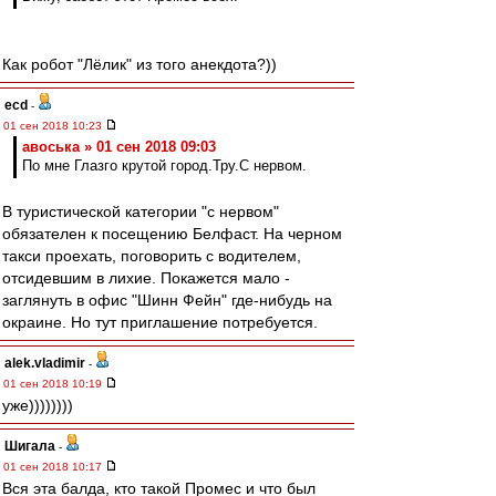
Как робот "Лёлик" из того анекдота?))
ecd
-
01 сен 2018 10:23
авоська » 01 сен 2018 09:03
По мне Глазго крутой город.Тру.С нервом.
В туристической категории "с нервом"
обязателен к посещению Белфаст. На черном
такси проехать, поговорить с водителем,
отсидевшим в лихие. Покажется мало -
заглянуть в офис "Шинн Фейн" где-нибудь на
окраине. Но тут приглашение потребуется.
alek.vladimir
-
01 сен 2018 10:19
уже))))))))
Шигала
-
01 сен 2018 10:17
Вся эта балда, кто такой Промес и что был