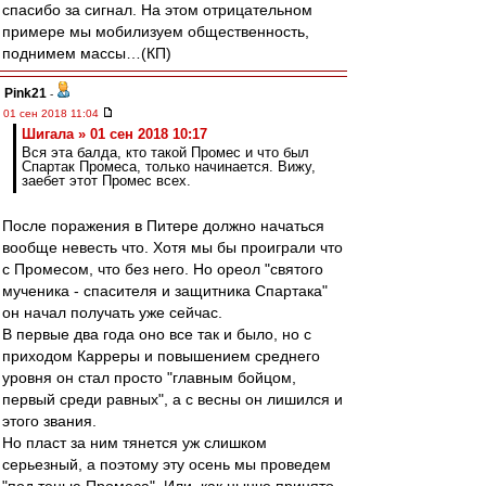
спасибо за сигнал. На этом отрицательном
примере мы мобилизуем общественность,
поднимем массы…(КП)
Pink21
-
01 сен 2018 11:04
Шигала » 01 сен 2018 10:17
Вся эта балда, кто такой Промес и что был
Спартак Промеса, только начинается. Вижу,
заебет этот Промес всех.
После поражения в Питере должно начаться
вообще невесть что. Хотя мы бы проиграли что
с Промесом, что без него. Но ореол "святого
мученика - спасителя и защитника Спартака"
он начал получать уже сейчас.
В первые два года оно все так и было, но с
приходом Карреры и повышением среднего
уровня он стал просто "главным бойцом,
первый среди равных", а с весны он лишился и
этого звания.
Но пласт за ним тянется уж слишком
серьезный, а поэтому эту осень мы проведем