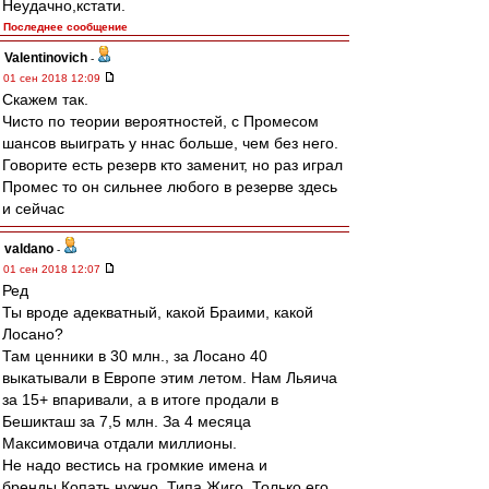
Неудачно,кстати.
Последнее сообщение
Valentinovich
-
01 сен 2018 12:09
Скажем так.
Чисто по теории вероятностей, с Промесом
шансов выиграть у ннас больше, чем без него.
Говорите есть резерв кто заменит, но раз играл
Промес то он сильнее любого в резерве здесь
и сейчас
valdano
-
01 сен 2018 12:07
Ред
Ты вроде адекватный, какой Браими, какой
Лосано?
Там ценники в 30 млн., за Лосано 40
выкатывали в Европе этим летом. Нам Льяича
за 15+ впаривали, а в итоге продали в
Бешикташ за 7,5 млн. За 4 месяца
Максимовича отдали миллионы.
Не надо вестись на громкие имена и
бренды.Копать нужно. Типа Жиго. Только его