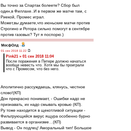
Вы точно за Спартак болеете? Сбор был
один,в Филлахе..И в первом же матче там, с
Риекой, Промес играл.
Может,вы думаете,что июньские матчи против
Строгино и Ротора сильно помогут в сентябре
против газовых? Тут я поспорю.)
МосфОлд
-
01 сен 2018 11:22
Pink21 » 01 сен 2018 11:04
После поражения в Питере должно начаться
вообще невесть что. Хотя мы бы проиграли
что с Промесом, что без него.
Аполитично рассуждаешь, клянусь, честное
слово!(КП)
Дон прекрасно понимает, - Ошибки надо не
признавать, их надо смывать кровью (КП).
Ру тоже находится в щекотливой ситуации -
Фильтрующийся вирус ящура особенно бурно
развивается в организме…(КП)
Вывод - Он подлец! Аморальный тип! Большое