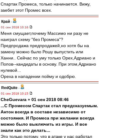
Спартак Промеса, только начинается. Вижу,
заебет этот Промес всех.
Край
-
01 сен 2018 10:16
Меня смущает,почему Массимо ни разу не
наиграл схему "без Промеса"?
Предпродажа предпродажей,но хотя бы на
замену можно было Рошу выпустить или
Ханни.. Сейчас по уму только Орех,Адриано и
Попов--кандидаты в основу. При этом,Адриано
нулевой...
Ореха в нападении пойму и одобрю.
RedQuite
-
01 сен 2018 10:15
CheGuevara » 01 сен 2018 08:46
...С Промесом Спартак стал предсказуемым.
Антон всегда в составе независимо от
состояния. И Промеса при желании всегда
можно было выключить из игры. И все
знали как это делать...
Это только потому, что в атаке у нас работал