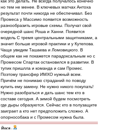
как это делать. Не всегда получалось конечно
но тем не менее. В ключевых матчах Антоха
результат почти никогда не обеспечивал. Без
Промеса у Массимо появится возможность
разнообразить игровые схемы. Получат свой
очередной шанс Роша и Ханни. Появится
модель С тремя центральными защитниками, а
значит больше игровой практики и у Кутепова.
Чаще увидим Ташаева и Ломовицкого. В
общем как не покажется парадоксальным но с
Промесом Спартак остановился в развитии. В
тупик пришлла и команда и сам Промес.
Поэтому трансфер ИМХО нужный всем.
Причём не понимаю страданий по поводу
купить ему замену. Не нужно никого покупать!
Нужно разобраться и дать шанс тем кто в
составе сегодня. А зимой будем посмотреть
где дыры образуются. Сейчас кто в полузащите
заиграет а кто нет предположить сложно. А
опорнособака и с Промесом нужна была.
Йося
-
01 сен 2018 08:20