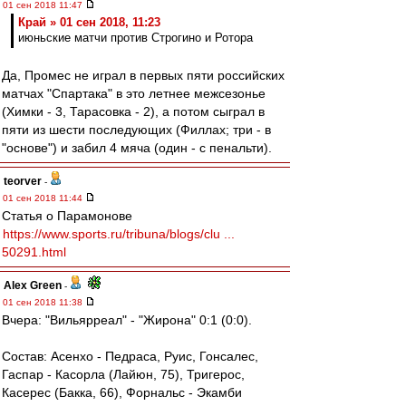
01 сен 2018 11:47
Край » 01 сен 2018, 11:23
июньские матчи против Строгино и Ротора
Да, Промес не играл в первых пяти российских
матчах "Спартака" в это летнее межсезонье
(Химки - 3, Тарасовка - 2), а потом сыграл в
пяти из шести последующих (Филлах; три - в
"основе") и забил 4 мяча (один - с пенальти).
teorver
-
01 сен 2018 11:44
Статья о Парамонове
https://www.sports.ru/tribuna/blogs/clu ...
50291.html
Alex Green
-
01 сен 2018 11:38
Вчера: "Вильярреал" - "Жирона" 0:1 (0:0).
Состав: Асенхо - Педраса, Руис, Гонсалес,
Гаспар - Касорла (Лайюн, 75), Тригерос,
Касерес (Бакка, 66), Форнальс - Экамби