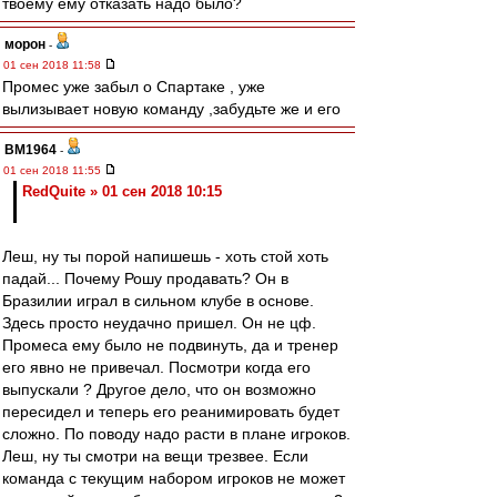
твоему ему отказать надо было?
морон
-
01 сен 2018 11:58
Промес уже забыл о Спартаке , уже
вылизывает новую команду ,забудьте же и его
BM1964
-
01 сен 2018 11:55
RedQuite » 01 сен 2018 10:15
Леш, ну ты порой напишешь - хоть стой хоть
падай... Почему Рошу продавать? Он в
Бразилии играл в сильном клубе в основе.
Здесь просто неудачно пришел. Он не цф.
Промеса ему было не подвинуть, да и тренер
его явно не привечал. Посмотри когда его
выпускали ? Другое дело, что он возможно
пересидел и теперь его реанимировать будет
сложно. По поводу надо расти в плане игроков.
Леш, ну ты смотри на вещи трезвее. Если
команда с текущим набором игроков не может