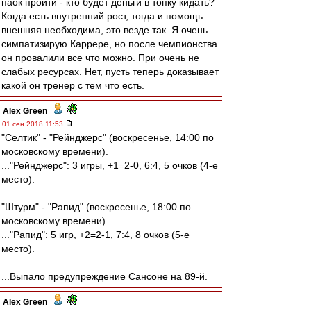
паок пройти - кто будет деньги в топку кидать?
Когда есть внутренний рост, тогда и помощь
внешняя необходима, это везде так. Я очень
симпатизирую Каррере, но после чемпионства
он провалили все что можно. При очень не
слабых ресурсах. Нет, пусть теперь доказывает
какой он тренер с тем что есть.
Alex Green
-
01 сен 2018 11:53
"Селтик" - "Рейнджерс" (воскресенье, 14:00 по
московскому времени).
..."Рейнджерс": 3 игры, +1=2-0, 6:4, 5 очков (4-е
место).
"Штурм" - "Рапид" (воскресенье, 18:00 по
московскому времени).
..."Рапид": 5 игр, +2=2-1, 7:4, 8 очков (5-е
место).
...Выпало предупреждение Сансоне на 89-й.
Alex Green
-