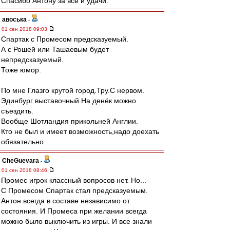
Спасибо Антону за все и удачи.
авоська
-
01 сен 2018 09:03
Спартак с Промесом предсказуемый.
А с Рошей или Ташаевым будет
непредсказуемый.
Тоже юмор.
По мне Глазго крутой город.Тру.С нервом.
Эдинбург выставочный.На денёк можно
съездить.
Вообще Шотландия прикольней Англии.
Кто не был и имеет возможность,надо доехать
обязательно.
CheGuevara
-
01 сен 2018 08:46
Промес игрок классный вопросов нет. Но...
С Промесом Спартак стал предсказуемым.
Антон всегда в составе независимо от
состояния. И Промеса при желании всегда
можно было выключить из игры. И все знали