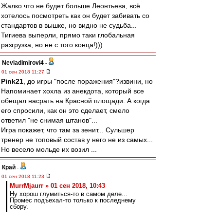
Жалко что не будет больше Леонтьева, всё
хотелось посмотреть как он будет забивать со
стандартов в вышке, но видно не судьба...
Тигиева выперли, прямо таки глобальная
разгрузка, но не с того конца!)))
Nevladimirovi4
-
01 сен 2018 11:27
Pink21
, до игры "после поражения"?извини, но
Напоминает хохла из анекдота, который все
обещал насрать на Красной площади. А когда
его спросили, как он это сделает, смело
ответил "не снимая штанов"...
Игра покажет, что там за зенит... Сульшер
тренер не топовый состав у него не из самых...
Но весело мольде их возил ...
Край
-
01 сен 2018 11:23
MurrMjaurr » 01 сен 2018, 10:43
Ну хорош глумиться-то в самом деле...
Промес подъехал-то только к последнему
сбору.