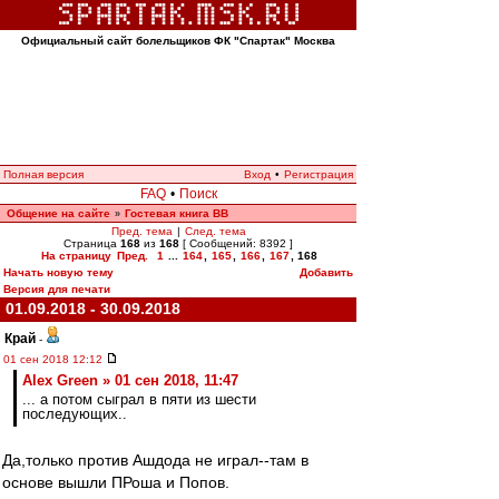
Официальный сайт болельщиков ФК "Спартак" Москва
Полная версия
Вход
•
Регистрация
FAQ
•
Поиск
Общение на сайте
Гостевая книга ВВ
»
Пред. тема
|
След. тема
Страница
168
из
168
[ Сообщений: 8392 ]
На страницу
Пред.
1
...
164
,
165
,
166
,
167
,
168
Начать новую тему
Добавить
Версия для печати
01.09.2018 - 30.09.2018
Край
-
01 сен 2018 12:12
Alex Green » 01 сен 2018, 11:47
... а потом сыграл в пяти из шести
последующих..
Да,только против Ашдода не играл--там в
основе вышли ПРоша и Попов.