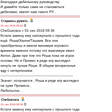
благодаря дебильному руководству.
И давайте только сами не становиться
дебилами, хватит нам такого РУ...
Стараюсь думать
-
01 сен 2018 09:42
CheGuevara » 01 сен 2018 09:36
Кстати замену ему напокупали с прошлого года
ещё. Роша/Ханни/Ташаев. Все они
приобретены и имели минимум игрового
времени именно потому что максимум имел
Антон. Даже при том что Роша пока не игрок
основы. Но и Промес в ряде игр выглядел
ничуть не лучше Роши. В общем воскресенья
жду с нетерпением.
----------------------------------------------------------
Значит ,получается , Роша в ряде игр выглядел
не хуже Промеса...
Любопытно ...
CheGuevara
-
01 сен 2018 09:36
Кстати замену ему напокупали с прошлого года