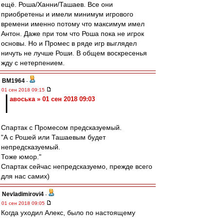
ещё. Роша/Ханни/Ташаев. Все они
приобретены и имели минимум игрового
времени именно потому что максимум имел
Антон. Даже при том что Роша пока не игрок
основы. Но и Промес в ряде игр выглядел
ничуть не лучше Роши. В общем воскресенья
жду с нетерпением.
BM1964
-
01 сен 2018 09:15
авоська » 01 сен 2018 09:03
Спартак с Промесом предсказуемый.
"А с Рошей или Ташаевым будет
непредсказуемый.
Тоже юмор."
Спартак сейчас непредсказуемо, прежде всего
для нас самих)
Nevladimirovi4
-
01 сен 2018 09:05
Когда уходил Алекс, было по настоящему