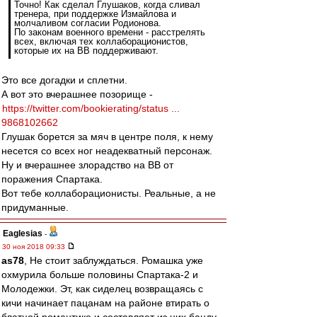
Точно! Как сделал Глушаков, когда сливал
тренера, при поддержке Измайлова и
молчаливом согласии Родионова.
По законам военного времени - расстрелять
всех, включая тех коллаборационистов,
которые их на ВВ поддерживают.
Это все догадки и сплетни.
А вот это вчерашнее позорище -
https://twitter.com/bookierating/status ...
9868102662
Глушак борется за мяч в центре поля, к нему
несется со всех ног неадекватный персонаж.
Ну и вчерашнее злорадство на ВВ от
поражения Спартака.
Вот тебе коллаборационисты. Реальные, а не
придуманные.
Eaglesias
-
30 ноя 2018 09:33
as78
, Не стоит заблуждаться. Ромашка уже
охмурила больше половины Спартака-2 и
Молодежки. Эт, как сиделец возвращаясь с
кичи начинает пацанам на районе втирать о