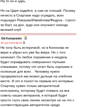
На то он и царь.
Но на Царя надейся, а сам не плошай. Посему
нечисть в Спартаке надо осуждать, всех
подъедал Ромашки/Измайлова/Федуна - строго
за борт, на дно, куда они опускают некогда
великий клуб.
Sid Kampeador
-
30 ноя 2018 09:24
Не хочу быть истеричкой, но в Кононова не
верю и убрал его уже бы вчера. Не с того
начинает. Он любое поражение и неудачу
будет оправдывать совершенно глупыми
отмазками, потому что хочет быть хорошим и
полезным для всех. . Человеку нужно
продержаться как можно дольше на хлебном
месте. И это я понял по первым его интервью.
Спартаку нужен только авторитетный
иностранец, которому будет плевать на все
советы наших ветеранов, и который будет
просто гнуть свою линию несмотря ни на что с
соответствующим авторитетом среди