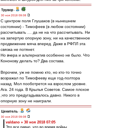
Трувор
-
30 ноя 2018 09:08
С центром поля Глушаков (в нынешнем
состоянии) - Тимофеев (в любом состоянии)
рассчитывать .... да не на что рассчитывать. Ни
на запертую опорную зону, ни на качественное
продвижение мяча вперед. Даже в РФПЛ эта
связка не потянет.
Но вчера и альтернатив особенно не было. Что
Кононову делать то? Два состава.
Впрочем, уж не помню кто, но кто-то точно
возражал по Тимофееву еще год-полтора
назад. Мол пооботрется на взрослом уровне.
Ага. 24 года. В Крылья Советов. Самое плохое
,что это предугадывалось давно. Никого в
опорную зону не наиграли.
Ценитель
-
30 ноя 2018 09:08
valdano » 30 ноя 2018 07:05
Это все равно, что во время войны,