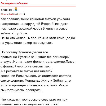
Последнее сообщение
авоська
-
30 ноя 2018 09:41
Как правило такие концовки матчей убивали
настроение на пару дней.Вчера было даже
немножко смешно.А через 5 минут и вовсе
забыл о футболе.
Не то что желаешь проигрыша этой команде,но
на удивление похер на результат.
По составу Кононов делал все
правильно.Русские защищаются,легионеры
атакуют.Но на таком фоне играть сложно.Плюс
с физикой что-то не совсем так.
А в результате матча нет никакой
сенсации.Если вычесть из стоимости состава
самых дорогих Фернандо,Жиго и Зобнина,то
играли примерно равные соперники.Могли
выиграть,могли проиграть.
Что касается тренерского совета,то он при
сложившейся ситуации выбран тоже