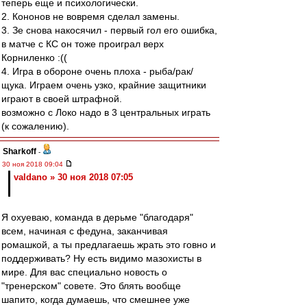
теперь еще и психологически.
2. Кононов не вовремя сделал замены.
3. Зе снова накосячил - первый гол его ошибка,
в матче с КС он тоже проиграл верх
Корниленко :((
4. Игра в обороне очень плоха - рыба/рак/
щука. Играем очень узко, крайние защитники
играют в своей штрафной.
возможно с Локо надо в 3 центральных играть
(к сожалению).
Sharkoff
-
30 ноя 2018 09:04
valdano » 30 ноя 2018 07:05
Я охуеваю, команда в дерьме "благодаря"
всем, начиная с федуна, заканчивая
ромашкой, а ты предлагаешь жрать это говно и
поддерживать? Ну есть видимо мазохисты в
мире. Для вас специально новость о
"тренерском" совете. Это блять вообще
шапито, когда думаешь, что смешнее уже