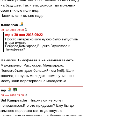
блатной романтике и составляет из них банду
на будущее. Так и эти, доносят до молодых
свою гнилую политику.
Чистить капитально надо.
traubenbah
-
30 ноя 2018 09:30
mp » 30 ноя 2018 09:22
Просто интересно кого нужно было выпустить
вчера вместо
Реброва,Комбарова,Ещенко,Глушакова и
Тимофеева?
Фамилии Тимофеева я не называл заметь.
Максименко, Рассказов, Мельгарехо,
Попов(объем дает больший чем №8). Если
косячат, то пусть молодые- помянутые не к
месту кони перетерпели с молодежью.
mp
-
30 ноя 2018 09:30
Sid Kampeador
, Никому он не хочет
понравиться.Кто это придумал? Ему бы до
зимнего перерыва как-то дотянуть с
наименьшими потерями. на багажах уж кого не