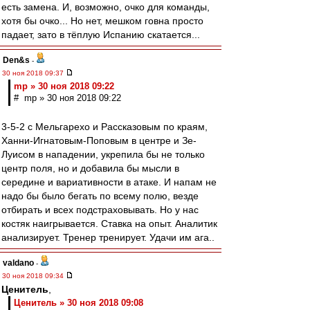
есть замена. И, возможно, очко для команды,
хотя бы очко... Но нет, мешком говна просто
падает, зато в тёплую Испанию скатается...
Den&s
-
30 ноя 2018 09:37
mp » 30 ноя 2018 09:22
# mp » 30 ноя 2018 09:22
3-5-2 с Мельгарехо и Рассказовым по краям,
Ханни-Игнатовым-Поповым в центре и Зе-
Луисом в нападении, укрепила бы не только
центр поля, но и добавила бы мысли в
середине и вариативности в атаке. И напам не
надо бы было бегать по всему полю, везде
отбирать и всех подстраховывать. Но у нас
костяк наигрывается. Ставка на опыт. Аналитик
анализирует. Тренер тренирует. Удачи им ага..
valdano
-
30 ноя 2018 09:34
Ценитель
,
Ценитель » 30 ноя 2018 09:08