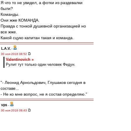
Я что то не увидел, а фотки из раздевалки
были?
Команды.
Они жже КОМАНДА.
Правда с тонкой душевной организацией но
все жже.
Какой сцуко капитан такая и команда.
L.А.V.
-
30 ноя 2018 08:52
Valentinovich »
Рулит тут только один человек Федун.
"- Леонид Арнольдович, Глушаков сегодня в
составе...
- Не ко мне вопрос, не я состав определяю."
vps
-
30 ноя 2018 08:43
Горыныч за Спартак » 30 ноя 2018, 02:25
Соответственно, я не хочу видеть тренером
популиста Кононова, который делает ставку
на отработанный материал.