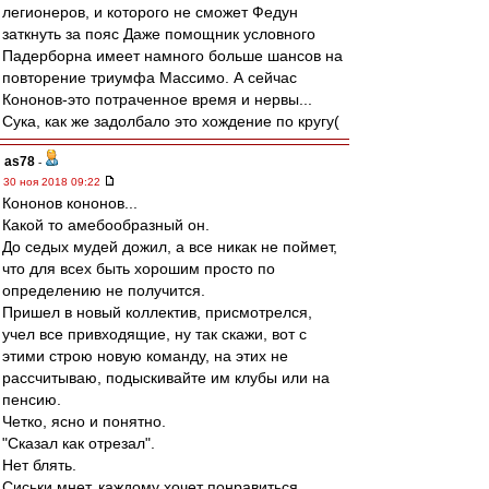
легионеров, и которого не сможет Федун
заткнуть за пояс Даже помощник условного
Падерборна имеет намного больше шансов на
повторение триумфа Массимо. А сейчас
Кононов-это потраченное время и нервы...
Сука, как же задолбало это хождение по кругу(
as78
-
30 ноя 2018 09:22
Кононов кононов...
Какой то амебообразный он.
До седых мудей дожил, а все никак не поймет,
что для всех быть хорошим просто по
определению не получится.
Пришел в новый коллектив, присмотрелся,
учел все привходящие, ну так скажи, вот с
этими строю новую команду, на этих не
рассчитываю, подыскивайте им клубы или на
пенсию.
Четко, ясно и понятно.
"Сказал как отрезал".
Нет блять.
Сиськи мнет, каждому хочет понравиться.