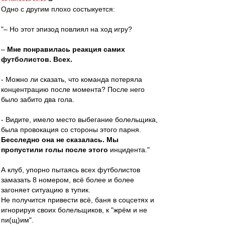
Одно с другим плохо состыкуется:
"– Но этот эпизод повлиял на ход игру?
–
Мне понравилась реакция самих
футболистов. Всех.
- Можно ли сказать, что команда потеряла
концентрацию после момента? После него
было забито два гола.
​- Видите, имело место выбегание болельщика,
была провокация со стороны этого парня.
Бесследно она не сказалась. Мы
пропустили голы после этого
инцидента."
А клуб, упорно пытаясь всех футболистов
замазать 8 номером, всё более и более
загоняет ситуацию в тупик.
Не получится привести всё, баня в соцсетях и
игнорируя своих болельщиков, к "жрём и не
пи(щ)им".