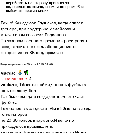
перебежать на сторону врага из-за
недовольства командиром, и во время боя
выбежать против своих.
Точно! Как сделал Глушаков, когда сливал
тренера, при поддержке Измайлова и
молчаливом согласии Родионова.
По законам военного времени - расстрелять
всех, включая тех коллаборационистов,
которые их на ВВ поддерживают.
Редактировалось 30 ноя 2018 09:09
vladvlad
-
30 ноя 2018 09:05
valdano
, Тёзка ты пойми,что есть футбол,а
есть околофутбол.
Tак было всегда и везде,опять же это часть
футбола.
Тем более в молодости. Мы в 80ые на выезда
гоняли,порой
по 20-30 копеек в кармане.И конечно
приходилось промышлять,
кто как мог.Помню на самолёте часто Игорь