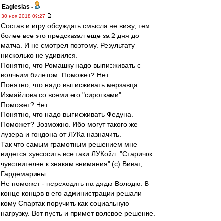
Eaglesias
-
30 ноя 2018 09:27
Состав и игру обсуждать смысла не вижу, тем
более все это предсказал еще за 2 дня до
матча. И не смотрел поэтому. Результату
нисколько не удивился.
Понятно, что Ромашку надо выписживать с
волчьим билетом. Поможет? Нет.
Понятно, что надо выписживать мерзавца
Измайлова со всеми его "сиротками".
Поможет? Нет.
Понятно, что надо выписживать Федуна.
Поможет? Возможно. Ибо могут такого же
лузера и гондона от ЛУКа назначить.
Так что самым грамотным решением мне
видется хуесосить все таки ЛУКойл. "Старичок
чувствителен к знакам внимания" (с) Виват,
Гардемарины
Не поможет - переходить на дядю Володю. В
конце концов в его администрации решали
кому Спартак поручить как социальную
нагрузку. Вот пусть и примет волевое решение.