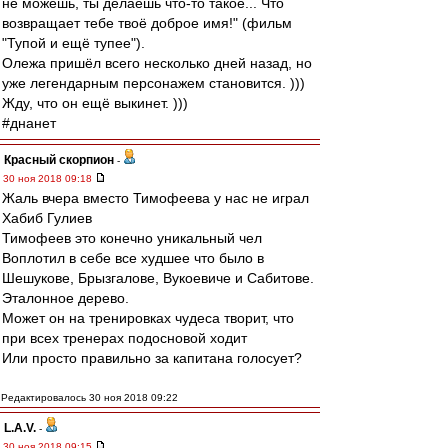
не можешь, ты делаешь что-то такое... Что
возвращает тебе твоё доброе имя!" (фильм
"Тупой и ещё тупее").
Олежа пришёл всего несколько дней назад, но
уже легендарным персонажем становится. )))
Жду, что он ещё выкинет. )))
#днанет
Красный скорпион
-
30 ноя 2018 09:18
Жаль вчера вместо Тимофеева у нас не играл
Хабиб Гулиев
Тимофеев это конечно уникальный чел
Воплотил в себе все худшее что было в
Шешукове, Брызгалове, Вукоевиче и Сабитове.
Эталонное дерево.
Может он на тренировках чудеса творит, что
при всех тренерах подосновой ходит
Или просто правильно за капитана голосует?
Редактировалось 30 ноя 2018 09:22
L.А.V.
-
30 ноя 2018 09:15