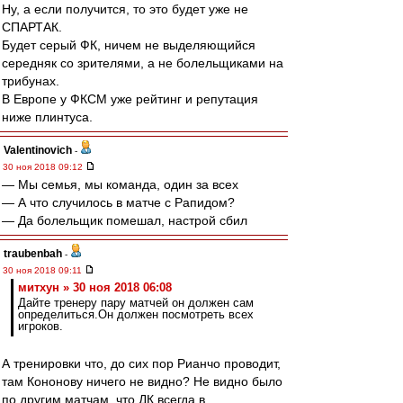
Ну, а если получится, то это будет уже не
СПАРТАК.
Будет серый ФК, ничем не выделяющийся
середняк со зрителями, а не болельщиками на
трибунах.
В Европе у ФКСМ уже рейтинг и репутация
ниже плинтуса.
Valentinovich
-
30 ноя 2018 09:12
— Мы семья, мы команда, один за всех
— А что случилось в матче с Рапидом?
— Да болельщик помешал, настрой сбил
traubenbah
-
30 ноя 2018 09:11
митхун » 30 ноя 2018 06:08
Дайте тренеру пару матчей он должен сам
определиться.Он должен посмотреть всех
игроков.
А тренировки что, до сих пор Рианчо проводит,
там Кононову ничего не видно? Не видно было
по другим матчам, что ДК всегда в