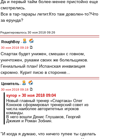
Да и первый тайм более-менее пристойно еще
смотрелись.
Все в тар-тарары летит.Кто там доволен-то?Что
за ерунда?
Редактировалось 30 ноя 2018 09:26
RoughBoy
-
30 ноя 2018 09:19
Спартак будет унижен, смешан с говном,
уничтожен, руками своих же болельщиков.
Гениальный план! Испанская инквизиция
скромно. Курит писю в сторонке...
Ценитель
-
30 ноя 2018 09:18
syrop » 30 ноя 2018 09:04
Новый главный тренер «Спартака» Олег
Кононов сформировал тренерский совет из
числа наиболее авторитетных игроков
команды.
В него вошли Денис Глушаков, Георгий
Джикия и Роман Зобнин.
"И когда я думаю, что ничего тупее ты сделать