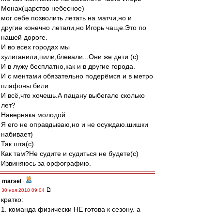
Монах(царство небесное)
мог себе позволить летать на матчи,но и
другие конечно летали,но Игорь чаще.Это по
нашей дороге.
И во всех городах мы
хулиганили,пили,блевали...Они же дети (с)
И в лужу бесплатно,как и в другие города.
И с ментами обязательно подерёмся и в метро
плафоны били
И всё,что хочешь.А пацану выбегале сколько
лет?
Наверняка молодой.
Я его не оправдываю,но и не осуждаю.шишки
набивает)
Так шта(с)
Как там?Не судите и судиться не будете(с)
Извиняюсь за орфографию.
marsel
-
30 ноя 2018 09:04
кратко:
1. команда физически НЕ готова к сезону. а