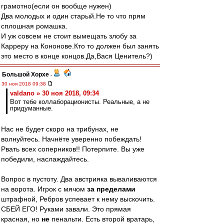
грамотно(если он вообще нужен)
Два молодых и один старый.Не то что прям
сплошная ромашка.
И уж совсем не стоит вымещать злобу за
Карреру на Кононове.Кто то должен был занять
это место в конце концов.Да,Вася Ценитель?)
Большой Хорхе
-
30 ноя 2018 09:38
valdano » 30 ноя 2018, 09:34
Вот тебе коллаборационисты. Реальные, а не
придуманные.
Нас не будет скоро на трибунах, не
волнуйтесь. Начнёте уверенно побеждать!
Рвать всех соперников!! Потерпите. Вы уже
победили, наслаждайтесь.
Вопрос в пустоту. Два австрияка вываливаются
на ворота. Игрок с мячом
за пределами
штрафной, Ребров успевает к нему выскочить.
СБЕЙ ЕГО! Руками завали. Это прямая
красная, но
не
пенальти. Есть второй вратарь,