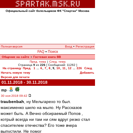
Официальный сайт болельщиков ФК "Спартак" Москва
Полная версия
Вход
•
Регистрация
FAQ
•
Поиск
Общение на сайте
Гостевая книга ВВ
»
Пред. тема
|
След. тема
Страница
9
из
226
[ Сообщений: 11262 ]
На страницу
Пред.
1
...
6
,
7
,
8
,
9
,
10
,
11
,
12
...
226
След.
Начать новую тему
Добавить
Версия для печати
01.11.2018 - 30.11.2018
mp
-
30 ноя 2018 09:42
traubenbah
, ну Мельгарехо то был.
максименко шило на мыло. Ну Рассказов
может быть. А Вечно обсираемый Попов ,
котрый всегда ни там ни сям вдруг резко стал
спасителем отечества? Его тоже вчера
выпустили. Не помог