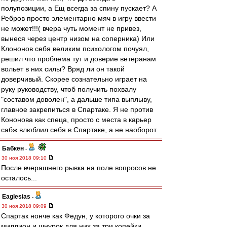
полупозиции, а Ещ всегда за спину пускает? А
Ребров просто элементарно мяч в игру ввести
не может!!!( вчера чуть момент не привез,
вынеся через центр низом на соперника) Или
Клононов себя великим психологом почуял,
решил что проблема тут и доверие ветеранам
вольет в них силы? Вряд ли он такой
доверчивый. Скорее сознательно играет на
руку руководству, чтоб получить похвалу
"составом доволен", а дальше типа выплыву,
главное закрепиться в Спартаке. Я не против
Кононова как спеца, просто с места в карьер
сабж влюблил себя в Спартаке, а не наоборот
Бабкен
-
30 ноя 2018 09:10
После вчерашнего рывка на поле вопросов не
осталось...
Eaglesias
-
30 ноя 2018 09:09
Спартак нонче как Федун, у которого очки за
миллион и шнурок для них за три копейки.