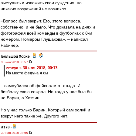
выступить и изложить свои суждения, но
никаких возражений не возникло.
«Вопрос был закрыт. Его, этого вопроса,
собственно, и не было. Что доказала на днях и
фотография всей команды в футболках с 8-м
номером. Номером Глушакова», – написал
Рабинер.
Большой Хорхе
-
30 ноя 2018 08:57
zmeya » 30 ноя 2018, 00:13
На месте федуна я бы
...самоубился об фейспалм от стыда. И
бизболку свою сожрал. Но тогда у нас был бы
не Барин, а Хозяин.
Но у нас только Барин. Который сам холуй и
вокруг него такие же. Другого нет.
as78
-
30 ноя 2018 08:55