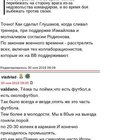
перебежать на сторону врага из-за
недовольства командиром, и во время боя
выбежать против своих.
Точно! Как сделал Глушаков, когда сливал
тренера, при поддержке Измайлова и
молчаливом согласии Родионова.
По законам военного времени - расстрелять
всех, включая тех коллаборационистов,
которые их на ВВ поддерживают.
Редактировалось 30 ноя 2018 09:09
vladvlad
-
30 ноя 2018 09:05
valdano
, Тёзка ты пойми,что есть футбол,а
есть околофутбол.
Tак было всегда и везде,опять же это часть
футбола.
Тем более в молодости. Мы в 80ые на выезда
гоняли,порой
по 20-30 копеек в кармане.И конечно
приходилось промышлять,
кто как мог.Помню на самолёте часто Игорь