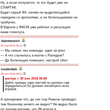
Ну, а если получится, то это будет уже не
СПАРТАК.
Будет серый ФК, ничем не выделяющийся
середняк со зрителями, а не болельщиками на
трибунах.
В Европе у ФКСМ уже рейтинг и репутация
ниже плинтуса.
Valentinovich
-
30 ноя 2018 09:12
— Мы семья, мы команда, один за всех
— А что случилось в матче с Рапидом?
— Да болельщик помешал, настрой сбил
traubenbah
-
30 ноя 2018 09:11
митхун » 30 ноя 2018 06:08
Дайте тренеру пару матчей он должен сам
определиться.Он должен посмотреть всех
игроков.
А тренировки что, до сих пор Рианчо проводит,
там Кононову ничего не видно? Не видно было
по другим матчам, что ДК всегда в