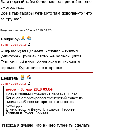
Да и первый тайм более-менее пристойно еще
смотрелись.
Все в тар-тарары летит.Кто там доволен-то?Что
за ерунда?
Редактировалось 30 ноя 2018 09:26
RoughBoy
-
30 ноя 2018 09:19
Спартак будет унижен, смешан с говном,
уничтожен, руками своих же болельщиков.
Гениальный план! Испанская инквизиция
скромно. Курит писю в сторонке...
Ценитель
-
30 ноя 2018 09:18
syrop » 30 ноя 2018 09:04
Новый главный тренер «Спартака» Олег
Кононов сформировал тренерский совет из
числа наиболее авторитетных игроков
команды.
В него вошли Денис Глушаков, Георгий
Джикия и Роман Зобнин.
"И когда я думаю, что ничего тупее ты сделать