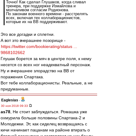
Точно! Как сделал Глушаков, когда сливал
тренера, при поддержке Измайлова и
молчаливом согласии Родионова.
По законам военного времени - расстрелять
всех, включая тех коллаборационистов,
которые их на ВВ поддерживают.
Это все догадки и сплетни.
А вот это вчерашнее позорище -
https://twitter.com/bookierating/status ...
9868102662
Глушак борется за мяч в центре поля, к нему
несется со всех ног неадекватный персонаж.
Ну и вчерашнее злорадство на ВВ от
поражения Спартака.
Вот тебе коллаборационисты. Реальные, а не
придуманные.
Eaglesias
-
30 ноя 2018 09:33
as78
, Не стоит заблуждаться. Ромашка уже
охмурила больше половины Спартака-2 и
Молодежки. Эт, как сиделец возвращаясь с
кичи начинает пацанам на районе втирать о