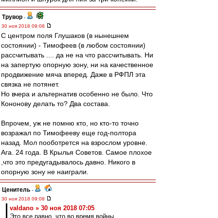
Трувор
-
30 ноя 2018 09:08
С центром поля Глушаков (в нынешнем
состоянии) - Тимофеев (в любом состоянии)
рассчитывать .... да не на что рассчитывать. Ни
на запертую опорную зону, ни на качественное
продвижение мяча вперед. Даже в РФПЛ эта
связка не потянет.
Но вчера и альтернатив особенно не было. Что
Кононову делать то? Два состава.
Впрочем, уж не помню кто, но кто-то точно
возражал по Тимофееву еще год-полтора
назад. Мол пооботрется на взрослом уровне.
Ага. 24 года. В Крылья Советов. Самое плохое
,что это предугадывалось давно. Никого в
опорную зону не наиграли.
Ценитель
-
30 ноя 2018 09:08
valdano » 30 ноя 2018 07:05
Это все равно, что во время войны,