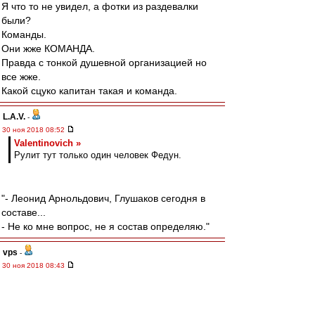
Я что то не увидел, а фотки из раздевалки
были?
Команды.
Они жже КОМАНДА.
Правда с тонкой душевной организацией но
все жже.
Какой сцуко капитан такая и команда.
L.А.V.
-
30 ноя 2018 08:52
Valentinovich »
Рулит тут только один человек Федун.
"- Леонид Арнольдович, Глушаков сегодня в
составе...
- Не ко мне вопрос, не я состав определяю."
vps
-
30 ноя 2018 08:43
Горыныч за Спартак » 30 ноя 2018, 02:25
Соответственно, я не хочу видеть тренером
популиста Кононова, который делает ставку
на отработанный материал.