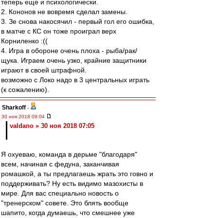
теперь еще и психологически.
2. Кононов не вовремя сделал замены.
3. Зе снова накосячил - первый гол его ошибка,
в матче с КС он тоже проиграл верх
Корниленко :((
4. Игра в обороне очень плоха - рыба/рак/
щука. Играем очень узко, крайние защитники
играют в своей штрафной.
возможно с Локо надо в 3 центральных играть
(к сожалению).
Sharkoff
-
30 ноя 2018 09:04
valdano » 30 ноя 2018 07:05
Я охуеваю, команда в дерьме "благодаря"
всем, начиная с федуна, заканчивая
ромашкой, а ты предлагаешь жрать это говно и
поддерживать? Ну есть видимо мазохисты в
мире. Для вас специально новость о
"тренерском" совете. Это блять вообще
шапито, когда думаешь, что смешнее уже