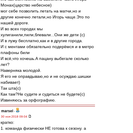
Монах(царство небесное)
мог себе позволить летать на матчи,но и
другие конечно летали,но Игорь чаще.Это по
нашей дороге.
И во всех городах мы
хулиганили,пили,блевали...Они же дети (с)
И в лужу бесплатно,как и в другие города.
И с ментами обязательно подерёмся и в метро
плафоны били
И всё,что хочешь.А пацану выбегале сколько
лет?
Наверняка молодой.
Я его не оправдываю,но и не осуждаю.шишки
набивает)
Так шта(с)
Как там?Не судите и судиться не будете(с)
Извиняюсь за орфографию.
marsel
-
30 ноя 2018 09:04
кратко:
1. команда физически НЕ готова к сезону. а