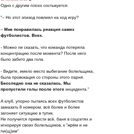
Одно с другим плохо состыкуется:
"– Но этот эпизод повлиял на ход игру?
–
Мне понравилась реакция самих
футболистов. Всех.
- Можно ли сказать, что команда потеряла
концентрацию после момента? После него
было забито два гола.
​- Видите, имело место выбегание болельщика,
была провокация со стороны этого парня.
Бесследно она не сказалась. Мы
пропустили голы после этого
инцидента."
А клуб, упорно пытаясь всех футболистов
замазать 8 номером, всё более и более
загоняет ситуацию в тупик.
Не получится привести всё, баня в соцсетях и
игнорируя своих болельщиков, к "жрём и не
пи(щ)им".