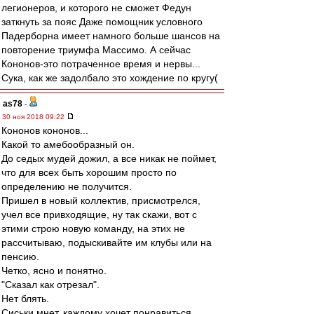
легионеров, и которого не сможет Федун
заткнуть за пояс Даже помощник условного
Падерборна имеет намного больше шансов на
повторение триумфа Массимо. А сейчас
Кононов-это потраченное время и нервы...
Сука, как же задолбало это хождение по кругу(
as78
-
30 ноя 2018 09:22
Кононов кононов...
Какой то амебообразный он.
До седых мудей дожил, а все никак не поймет,
что для всех быть хорошим просто по
определению не получится.
Пришел в новый коллектив, присмотрелся,
учел все привходящие, ну так скажи, вот с
этими строю новую команду, на этих не
рассчитываю, подыскивайте им клубы или на
пенсию.
Четко, ясно и понятно.
"Сказал как отрезал".
Нет блять.
Сиськи мнет, каждому хочет понравиться.