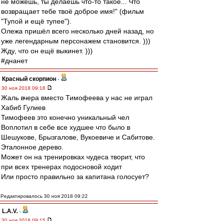
не можешь, ты делаешь что-то такое... Что
возвращает тебе твоё доброе имя!" (фильм
"Тупой и ещё тупее").
Олежа пришёл всего несколько дней назад, но
уже легендарным персонажем становится. )))
Жду, что он ещё выкинет. )))
#днанет
Красный скорпион
-
30 ноя 2018 09:18
Жаль вчера вместо Тимофеева у нас не играл
Хабиб Гулиев
Тимофеев это конечно уникальный чел
Воплотил в себе все худшее что было в
Шешукове, Брызгалове, Вукоевиче и Сабитове.
Эталонное дерево.
Может он на тренировках чудеса творит, что
при всех тренерах подосновой ходит
Или просто правильно за капитана голосует?
Редактировалось 30 ноя 2018 09:22
L.А.V.
-
30 ноя 2018 09:15