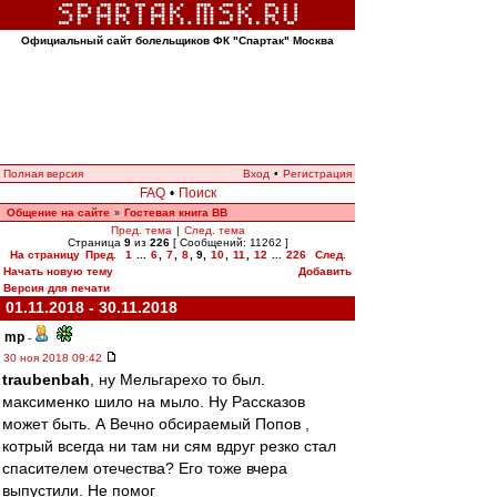
Официальный сайт болельщиков ФК "Спартак" Москва
Полная версия
Вход
•
Регистрация
FAQ
•
Поиск
Общение на сайте
Гостевая книга ВВ
»
Пред. тема
|
След. тема
Страница
9
из
226
[ Сообщений: 11262 ]
На страницу
Пред.
1
...
6
,
7
,
8
,
9
,
10
,
11
,
12
...
226
След.
Начать новую тему
Добавить
Версия для печати
01.11.2018 - 30.11.2018
mp
-
30 ноя 2018 09:42
traubenbah
, ну Мельгарехо то был.
максименко шило на мыло. Ну Рассказов
может быть. А Вечно обсираемый Попов ,
котрый всегда ни там ни сям вдруг резко стал
спасителем отечества? Его тоже вчера
выпустили. Не помог