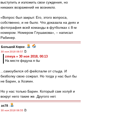
выступить и изложить свои суждения, но
никаких возражений не возникло.
«Вопрос был закрыт. Его, этого вопроса,
собственно, и не было. Что доказала на днях и
фотография всей команды в футболках с 8-м
номером. Номером Глушакова», – написал
Рабинер.
Большой Хорхе
-
30 ноя 2018 08:57
zmeya » 30 ноя 2018, 00:13
На месте федуна я бы
...самоубился об фейспалм от стыда. И
бизболку свою сожрал. Но тогда у нас был бы
не Барин, а Хозяин.
Но у нас только Барин. Который сам холуй и
вокруг него такие же. Другого нет.
as78
-
30 ноя 2018 08:55