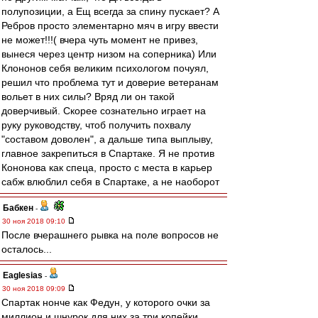
полупозиции, а Ещ всегда за спину пускает? А
Ребров просто элементарно мяч в игру ввести
не может!!!( вчера чуть момент не привез,
вынеся через центр низом на соперника) Или
Клононов себя великим психологом почуял,
решил что проблема тут и доверие ветеранам
вольет в них силы? Вряд ли он такой
доверчивый. Скорее сознательно играет на
руку руководству, чтоб получить похвалу
"составом доволен", а дальше типа выплыву,
главное закрепиться в Спартаке. Я не против
Кононова как спеца, просто с места в карьер
сабж влюблил себя в Спартаке, а не наоборот
Бабкен
-
30 ноя 2018 09:10
После вчерашнего рывка на поле вопросов не
осталось...
Eaglesias
-
30 ноя 2018 09:09
Спартак нонче как Федун, у которого очки за
миллион и шнурок для них за три копейки.