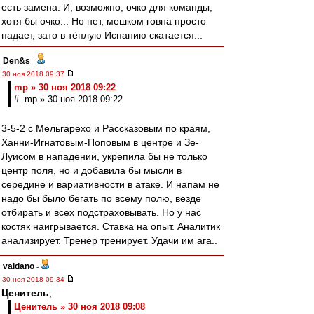
есть замена. И, возможно, очко для команды,
хотя бы очко... Но нет, мешком говна просто
падает, зато в тёплую Испанию скатается...
Den&s
-
30 ноя 2018 09:37
mp » 30 ноя 2018 09:22
# mp » 30 ноя 2018 09:22
3-5-2 с Мельгарехо и Рассказовым по краям,
Ханни-Игнатовым-Поповым в центре и Зе-
Луисом в нападении, укрепила бы не только
центр поля, но и добавила бы мысли в
середине и вариативности в атаке. И напам не
надо бы было бегать по всему полю, везде
отбирать и всех подстраховывать. Но у нас
костяк наигрывается. Ставка на опыт. Аналитик
анализирует. Тренер тренирует. Удачи им ага..
valdano
-
30 ноя 2018 09:34
Ценитель
,
Ценитель » 30 ноя 2018 09:08