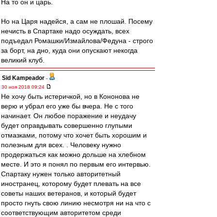
На то он и царь.
Но на Царя надейся, а сам не плошай. Посему
нечисть в Спартаке надо осуждать, всех
подъедал Ромашки/Измайлова/Федуна - строго
за борт, на дно, куда они опускают некогда
великий клуб.
Sid Kampeador
-
30 ноя 2018 09:24
Не хочу быть истеричкой, но в Кононова не
верю и убрал его уже бы вчера. Не с того
начинает. Он любое поражение и неудачу
будет оправдывать совершенно глупыми
отмазками, потому что хочет быть хорошим и
полезным для всех. . Человеку нужно
продержаться как можно дольше на хлебном
месте. И это я понял по первым его интервью.
Спартаку нужен только авторитетный
иностранец, которому будет плевать на все
советы наших ветеранов, и который будет
просто гнуть свою линию несмотря ни на что с
соответствующим авторитетом среди