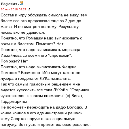
Eaglesias
-
30 ноя 2018 09:27
Состав и игру обсуждать смысла не вижу, тем
более все это предсказал еще за 2 дня до
матча. И не смотрел поэтому. Результату
нисколько не удивился.
Понятно, что Ромашку надо выписживать с
волчьим билетом. Поможет? Нет.
Понятно, что надо выписживать мерзавца
Измайлова со всеми его "сиротками".
Поможет? Нет.
Понятно, что надо выписживать Федуна.
Поможет? Возможно. Ибо могут такого же
лузера и гондона от ЛУКа назначить.
Так что самым грамотным решением мне
видется хуесосить все таки ЛУКойл. "Старичок
чувствителен к знакам внимания" (с) Виват,
Гардемарины
Не поможет - переходить на дядю Володю. В
конце концов в его администрации решали
кому Спартак поручить как социальную
нагрузку. Вот пусть и примет волевое решение.