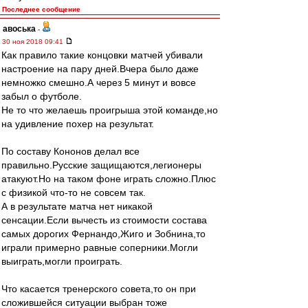
Последнее сообщение
авоська
-
30 ноя 2018 09:41
Как правило такие концовки матчей убивали
настроение на пару дней.Вчера было даже
немножко смешно.А через 5 минут и вовсе
забыл о футболе.
Не то что желаешь проигрыша этой команде,но
на удивление похер на результат.
По составу Кононов делал все
правильно.Русские защищаются,легионеры
атакуют.Но на таком фоне играть сложно.Плюс
с физикой что-то не совсем так.
А в результате матча нет никакой
сенсации.Если вычесть из стоимости состава
самых дорогих Фернандо,Жиго и Зобнина,то
играли примерно равные соперники.Могли
выиграть,могли проиграть.
Что касается тренерского совета,то он при
сложившейся ситуации выбран тоже