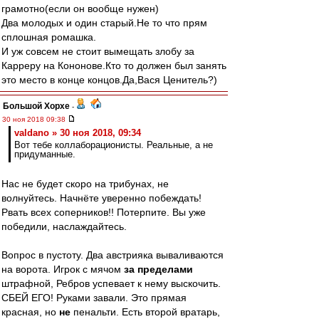
грамотно(если он вообще нужен)
Два молодых и один старый.Не то что прям
сплошная ромашка.
И уж совсем не стоит вымещать злобу за
Карреру на Кононове.Кто то должен был занять
это место в конце концов.Да,Вася Ценитель?)
Большой Хорхе
-
30 ноя 2018 09:38
valdano » 30 ноя 2018, 09:34
Вот тебе коллаборационисты. Реальные, а не
придуманные.
Нас не будет скоро на трибунах, не
волнуйтесь. Начнёте уверенно побеждать!
Рвать всех соперников!! Потерпите. Вы уже
победили, наслаждайтесь.
Вопрос в пустоту. Два австрияка вываливаются
на ворота. Игрок с мячом
за пределами
штрафной, Ребров успевает к нему выскочить.
СБЕЙ ЕГО! Руками завали. Это прямая
красная, но
не
пенальти. Есть второй вратарь,