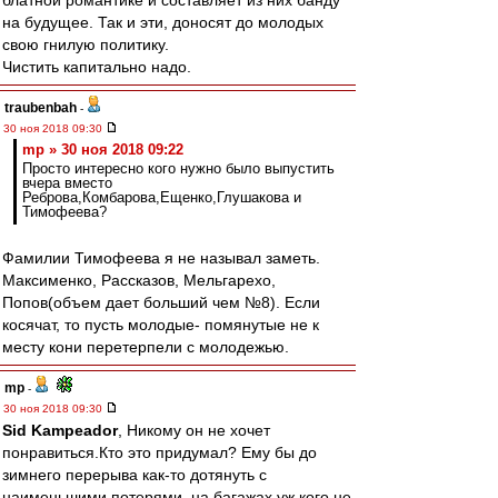
блатной романтике и составляет из них банду
на будущее. Так и эти, доносят до молодых
свою гнилую политику.
Чистить капитально надо.
traubenbah
-
30 ноя 2018 09:30
mp » 30 ноя 2018 09:22
Просто интересно кого нужно было выпустить
вчера вместо
Реброва,Комбарова,Ещенко,Глушакова и
Тимофеева?
Фамилии Тимофеева я не называл заметь.
Максименко, Рассказов, Мельгарехо,
Попов(объем дает больший чем №8). Если
косячат, то пусть молодые- помянутые не к
месту кони перетерпели с молодежью.
mp
-
30 ноя 2018 09:30
Sid Kampeador
, Никому он не хочет
понравиться.Кто это придумал? Ему бы до
зимнего перерыва как-то дотянуть с
наименьшими потерями. на багажах уж кого не