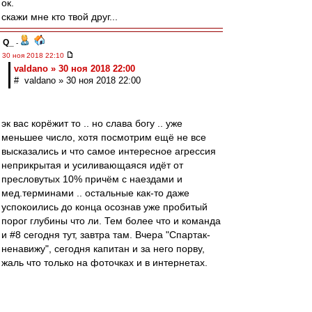
ок.
скажи мне кто твой друг...
Q_
-
30 ноя 2018 22:10
valdano » 30 ноя 2018 22:00
# valdano » 30 ноя 2018 22:00
эк вас корёжит то .. но слава богу .. уже
меньшее число, хотя посмотрим ещё не все
высказались и что самое интересное агрессия
неприкрытая и усиливающаяся идёт от
пресловутых 10% причём с наездами и
мед.терминами .. остальные как-то даже
успокоились до конца осознав уже пробитый
порог глубины что ли. Тем более что и команда
и #8 сегодня тут, завтра там. Вчера "Спартак-
ненавижу", сегодня капитан и за него порву,
жаль что только на фоточках и в интернетах.
kuzmichC
-
30 ноя 2018 22:02