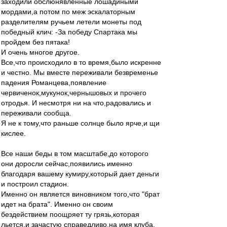
заходили обслюнявленные лошадиными
мордами,а потом по меж эскалаторным
разделителям ручьем летели монеты под
победный клич: -За победу Спартака мы
пройдем без пятака!
И очень многое другое.
Все,что происходило в то время,было искренне
и честно. Мы вместе переживали безвременье
падения Романцева,появление
червиченок,мукунок,чернышовых и прочего
отродья. И несмотря ни на что,радовались и
переживали сообща.
Я не к тому,что раньше солнце было ярче,и щи
кислее.
Все наши беды в том масштабе,до которого
они доросли сейчас,появились именно
благодаря вашему кумиру,который дает деньги
и построил стадион.
Именно он является виновником того,что "брат
идет на брата". Именно он своим
бездействием поощряет ту грязь,которая
льется,и зачастую справедливо,на имя клуба.