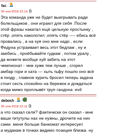
fac
-
30 ноя 2018 22:14
Эта команда уже не будет выигрывать ради
болельщиков , они играют для себя .После
этой фразы накатал ещё цельную простынку ,
стёр ,опять наколотил ,опять стёр ---- ебись всё
провались , а на хуя оно мне надо , если
Федуна устраивает весь этот бедлам , ну и
заебись , проёбывайте гудкам , потом уралу ,
да можете вообще хуй забить на этот
чемпионат - чем хуже тем лучше , сгорел
амбар гори и хата --- хыть тьфу пошло оно всё
в пизду , главное курить бросил теперь задача
стоит сесть спокойно на бережок и дождаться
когда мимо проплывёт труп гандона :evil:
debosh
-
30 ноя 2018 22:11
а что сказал селя? фактичкски он сказал - мне
ваши титутулы нах не нужны, дрочите на них
сами. меня больше банкомат интересует.
а мудакам в точках видимо позиция близка. ну