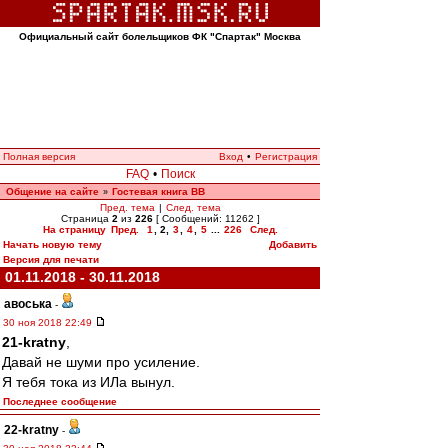
Официальный сайт болельщиков ФК "Спартак" Москва
Полная версия
Вход
•
Регистрация
FAQ
•
Поиск
Общение на сайте
Гостевая книга ВВ
»
Пред. тема
|
След. тема
Страница
2
из
226
[ Сообщений: 11262 ]
На страницу
Пред.
1
,
2
,
3
,
4
,
5
...
226
След.
Начать новую тему
Добавить
Версия для печати
01.11.2018 - 30.11.2018
авоська
-
30 ноя 2018 22:49
21-kratny
,
Давай не шуми про усиление.
Я тебя тока из ИЛа вынул.
Последнее сообщение
22-kratny
-