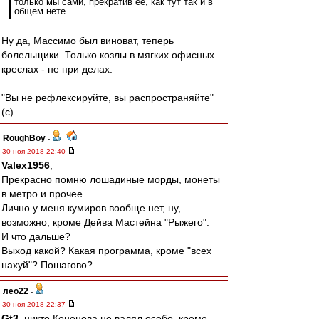
только мы сами, прекратив ее, как тут так и в
общем нете.
Ну да, Массимо был виноват, теперь
болельщики. Только козлы в мягких офисных
креслах - не при делах.
"Вы не рефлексируйте, вы распространяйте"
(с)
RoughBoy
-
30 ноя 2018 22:40
Valex1956
,
Прекрасно помню лошадиные морды, монеты
в метро и прочее.
Лично у меня кумиров вообще нет, ну,
возможно, кроме Дейва Мастейна "Рыжего".
И что дальше?
Выход какой? Какая программа, кроме "всех
нахуй"? Пошагово?
лео22
-
30 ноя 2018 22:37
Gt3
, никто Кононова не валял особо, кроме