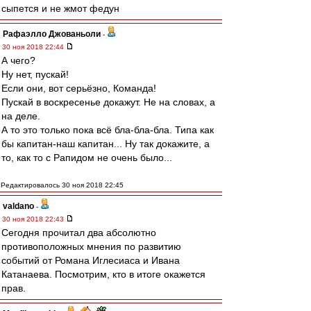
сыпется и не жмот федун
Рафаэлло Джованьоли
-
30 ноя 2018 22:44
А чего?
Ну нет, пускай!
Если они, вот серьёзно, Команда!
Пускай в воскресенье докажут. Не на словах, а
на деле.
А то это только пока всё бла-бла-бла. Типа как
бы капитан-наш капитан... Ну так докажите, а
то, как то с Рапидом не очень было...
Редактировалось 30 ноя 2018 22:45
valdano
-
30 ноя 2018 22:43
Сегодня прочитал два абсолютно
противоположных мнения по развитию
событий от Романа Иглесиаса и Ивана
Катанаева. Посмотрим, кто в итоге окажется
прав.