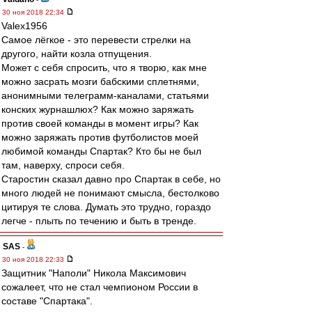
30 ноя 2018 22:34
Valex1956
Самое лёгкое - это перевести стрелки на
другого, найти козла отпущения.
Может с себя спросить, что я творю, как мне
можно засрать мозги бабскими сплетнями,
анонимными телеграмм-каналами, статьями
конских журнашлюх? Как можно заряжать
против своей команды в момент игры? Как
можно заряжать против футболистов моей
любимой команды Спартак? Кто бы не был
там, наверху, спроси себя.
Старостин сказал давно про Спартак в себе, но
много людей не понимают смысла, бестолково
цитируя те слова. Думать это трудно, гораздо
легче - плыть по течению и быть в тренде.
SAS
-
30 ноя 2018 22:33
Защитник "Наполи" Никола Максимович
сожалеет, что не стал чемпионом России в
составе "Спартака".