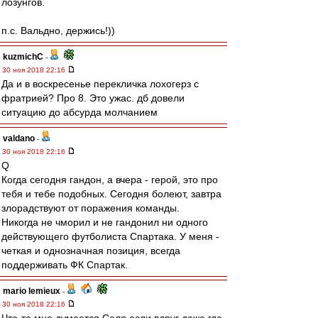
лозунгов.
п.с. Вальдно, держись!))
kuzmichC
-
30 ноя 2018 22:16
Да и в воскресенье перекличка лохогерз с
фратрией? Про 8. Это ужас. дб довели
ситуацию до абсурда молчанием
valdano
-
30 ноя 2018 22:16
Q
Когда сегодня гандон, а вчера - герой, это про
тебя и тебе подобных. Сегодня болеют, завтра
злорадствуют от поражения команды.
Никогда не чморил и не гандонил ни одного
действующего футболиста Спартака. У меня -
четкая и однозначная позиция, всегда
поддерживать ФК Спартак.
mario lemieux
-
30 ноя 2018 22:16