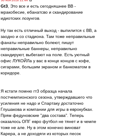
30 ноя 2018 22:44
Gt3
, Это все и есть сегодняшнее ВВ -
мракобесие, ебанатсво и скандирование
идиотских лозунгов.
Ну так есть отличный выход - выпилится с ВВ, а
заодно и со стадиона. Там тоже неправильные
фанаты неправильно болеют, пишут
неправильные баннеры, неправильно
скандируют, выбегают на поле. Есть уютный
офис ЛУКОЙЛа у вас в конце концов с кофе,
сигарами, большим экраном и банкоматом в
коридоре.
Я кстати помню гт3 образца начала
постчемпионского сезона, утверждавшего что
усиления не надо и Спартаку достаточно
Глушакова и компании для игры в еврокубках.
Прям федуновские "два состава". Теперь
оказалось ОПГ евро футбол не тянет и в чемпе
тоже не але. Ну в этом конечно виноват
Карера, а не доходяги из которых песок