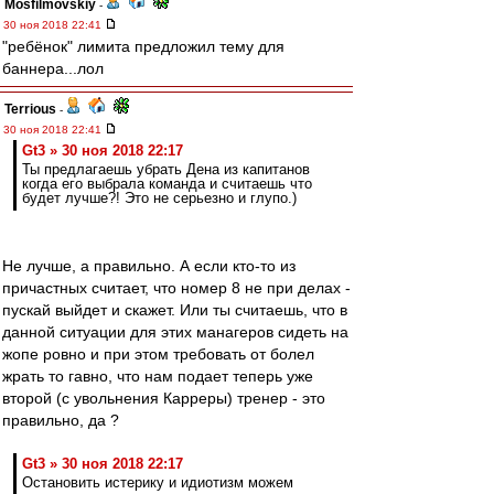
Mosfilmovskiy
-
30 ноя 2018 22:41
"ребёнок" лимита предложил тему для
баннера...лол
Terrious
-
30 ноя 2018 22:41
Gt3 » 30 ноя 2018 22:17
Ты предлагаешь убрать Дена из капитанов
когда его выбрала команда и считаешь что
будет лучше?! Это не серьезно и глупо.)
Не лучше, а правильно. А если кто-то из
причастных считает, что номер 8 не при делах -
пускай выйдет и скажет. Или ты считаешь, что в
данной ситуации для этих манагеров сидеть на
жопе ровно и при этом требовать от болел
жрать то гавно, что нам подает теперь уже
второй (с увольнения Карреры) тренер - это
правильно, да ?
Gt3 » 30 ноя 2018 22:17
Остановить истерику и идиотизм можем