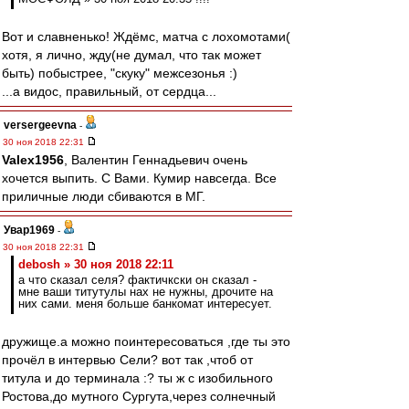
Вот и славненько! Ждёмс, матча с лохомотами(
хотя, я лично, жду(не думал, что так может
быть) побыстрее, "скуку" межсезонья :)
...а видос, правильный, от сердца...
versergeevna
-
30 ноя 2018 22:31
Valex1956
, Валентин Геннадьевич очень
хочется выпить. С Вами. Кумир навсегда. Все
приличные люди сбиваются в МГ.
Увар1969
-
30 ноя 2018 22:31
debosh » 30 ноя 2018 22:11
а что сказал селя? фактичкски он сказал -
мне ваши титутулы нах не нужны, дрочите на
них сами. меня больше банкомат интересует.
дружище.а можно поинтересоваться ,где ты это
прочёл в интервью Сели? вот так ,чтоб от
титула и до терминала :? ты ж с изобильного
Ростова,до мутного Сургута,через солнечный