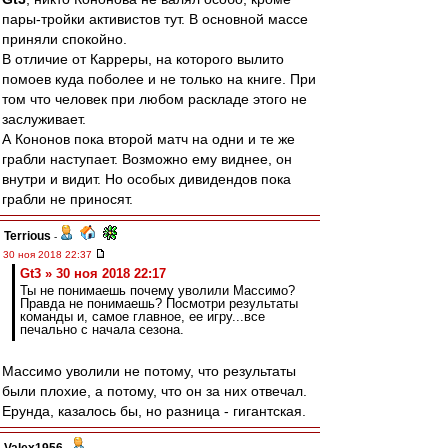
пары-тройки активистов тут. В основной массе
приняли спокойно.
В отличие от Карреры, на которого вылито
помоев куда поболее и не только на книге. При
том что человек при любом раскладе этого не
заслуживает.
А Кононов пока второй матч на одни и те же
грабли наступает. Возможно ему виднее, он
внутри и видит. Но особых дивидендов пока
грабли не приносят.
Terrious
-
30 ноя 2018 22:37
Gt3 » 30 ноя 2018 22:17
Ты не понимаешь почему уволили Массимо?
Правда не понимаешь? Посмотри результаты
команды и, самое главное, ее игру...все
печально с начала сезона.
Массимо уволили не потому, что результаты
были плохие, а потому, что он за них отвечал.
Ерунда, казалось бы, но разница - гигантская.