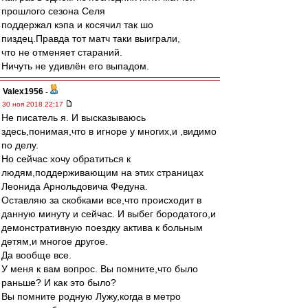
прошлого сезона Селя
поддержал кэпа и косячил так шо
пиздец.Правда тот матч таки выиграли,
что не отменяет стараний.
Ничуть не удивлён его выпадом.
Valex1956
-
30 ноя 2018 22:17
Не писатель я. И высказываюсь
здесь,понимая,что в игноре у многих,и ,видимо
по делу.
Но сейчас хочу обратиться к
людям,поддерживающим на этих страницах
Леонида Арнольдовича Федуна.
Оставляю за скобками все,что происходит в
данную минуту и сейчас. И выбег бородатого,и
демонстративную поездку актива к больным
детям,и многое другое.
Да вообще все.
У меня к вам вопрос. Вы помните,что было
раньше? И как это было?
Вы помните родную Лужу,когда в метро