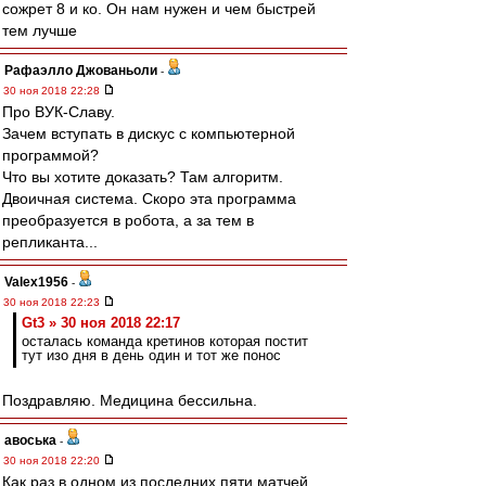
сожрет 8 и ко. Он нам нужен и чем быстрей
тем лучше
Рафаэлло Джованьоли
-
30 ноя 2018 22:28
Про ВУК-Славу.
Зачем вступать в дискус с компьютерной
программой?
Что вы хотите доказать? Там алгоритм.
Двоичная система. Скоро эта программа
преобразуется в робота, а за тем в
репликанта...
Valex1956
-
30 ноя 2018 22:23
Gt3 » 30 ноя 2018 22:17
осталась команда кретинов которая постит
тут изо дня в день один и тот же понос
Поздравляю. Медицина бессильна.
авоська
-
30 ноя 2018 22:20
Как раз в одном из последних пяти матчей