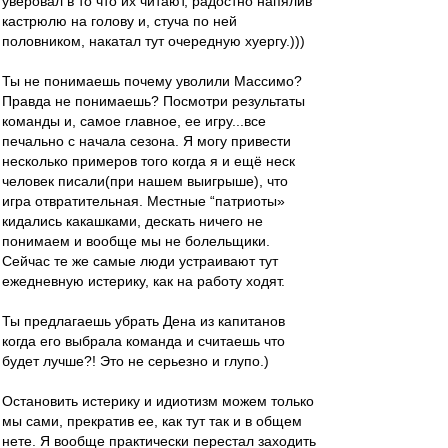
уверовал в то что их читают, радостно напялив
кастрюлю на голову и, стуча по ней
половником, накатал тут очередную хуергу.)))
Ты не понимаешь почему уволили Массимо?
Правда не понимаешь? Посмотри результаты
команды и, самое главное, ее игру...все
печально с начала сезона. Я могу привести
несколько примеров того когда я и ещё неск
человек писали(при нашем выигрыше), что
игра отвратительная. Местные “патриоты»
кидались какашками, дескать ничего не
понимаем и вообще мы не болельщики.
Сейчас те же самые люди устраивают тут
ежедневную истерику, как на работу ходят.
Ты предлагаешь убрать Дена из капитанов
когда его выбрала команда и считаешь что
будет лучше?! Это не серьезно и глупо.)
Остановить истерику и идиотизм можем только
мы сами, прекратив ее, как тут так и в общем
нете. Я вообще практически перестал заходить