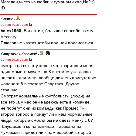
Магадан,чисто из любви к туманам ехал,Не? ;)
:D
Stemid
-
30 ноя 2018 22:28
Valex1956
, Валентин, большое спасибо за эту
мессагу.
Плюсов не хватит, чтобы под ней подписаться.
Спартачек-Казачек!
-
30 ноя 2018 22:28
смотрю на всю эту херню что творится и меня
один момент мучает,на 8 и ко мне уже давно
насрать .для меня вообще дикость присутствие
жопоного 8 в составе Спартака. Другое
страшно
Смотрят нормальные футболисты (люди) на
все это ,а у нас они надеюсь есть в команде,
не побегут они из команды как Промес ?и
второй вопрос а пойдут ли к нам нормальные
люди, которые смогли бы не одеть майку с 8?
гLлушаков и ко напоминает таракана из
Чуковскго ..придёт ли к нам воробей который