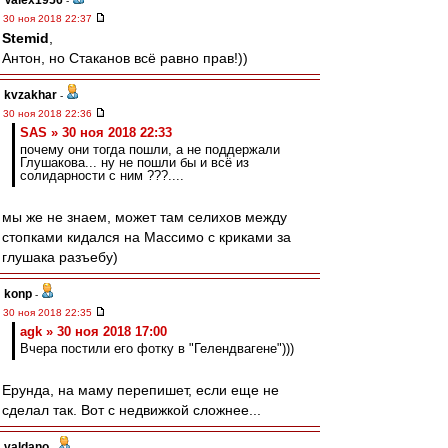
Valex1956
-
30 ноя 2018 22:37
Stemid
,
Антон, но Стаканов всё равно прав!))
kvzakhar
-
30 ноя 2018 22:36
SAS » 30 ноя 2018 22:33
почему они тогда пошли, а не поддержали
Глушакова... ну не пошли бы и всё из
солидарности с ним ???....
мы же не знаем, может там селихов между
стопками кидался на Массимо с криками за
глушака разъебу)
konp
-
30 ноя 2018 22:35
agk » 30 ноя 2018 17:00
Вчера постили его фотку в "Гелендвагене")))
Ерунда, на маму перепишет, если еще не
сделал так. Вот с недвижкой сложнее...
valdano
-