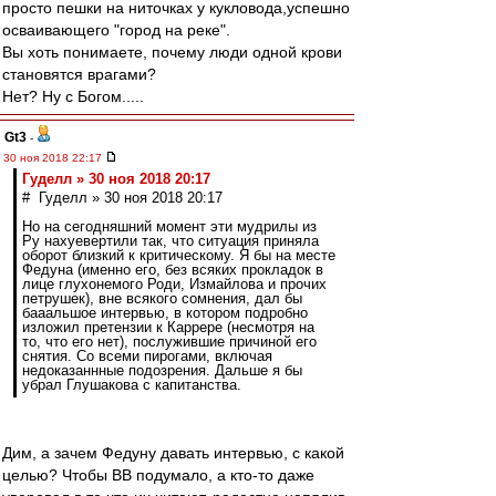
просто пешки на ниточках у кукловода,успешно
осваивающего "город на реке".
Вы хоть понимаете, почему люди одной крови
становятся врагами?
Нет? Ну с Богом.....
Gt3
-
30 ноя 2018 22:17
Гуделл » 30 ноя 2018 20:17
# Гуделл » 30 ноя 2018 20:17
Но на сегодняшний момент эти мудрилы из
Ру нахуевертили так, что ситуация приняла
оборот близкий к критическому. Я бы на месте
Федуна (именно его, без всяких прокладок в
лице глухонемого Роди, Измайлова и прочих
петрушек), вне всякого сомнения, дал бы
бааальшое интервью, в котором подробно
изложил претензии к Каррере (несмотря на
то, что его нет), послужившие причиной его
снятия. Со всеми пирогами, включая
недоказаннные подозрения. Дальше я бы
убрал Глушакова с капитанства.
Дим, а зачем Федуну давать интервью, с какой
целью? Чтобы ВВ подумало, а кто-то даже