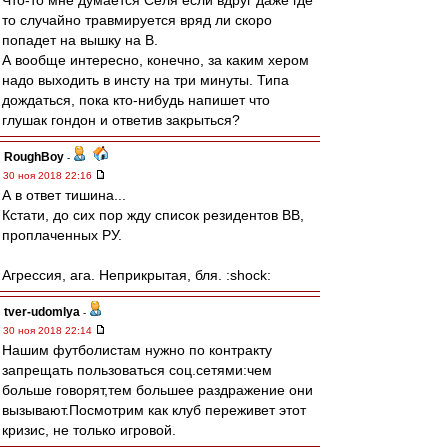
Что-то мне думается Селя если вдруг даже где
то случайно травмируется вряд ли скоро
попадет на вышку на B.
А вообще интересно, конечно, за каким хером
надо выходить в инсту на три минуты. Типа
дождаться, пока кто-нибудь напишет что
глушак гондон и ответив закрыться?
RoughBoy
-
30 ноя 2018 22:16
А в ответ тишина...
Кстати, до сих пор жду список резидентов ВВ,
проплаченных РУ.
Агрессия, ага. Неприкрытая, бля. :shock:
tver-udomlya
-
30 ноя 2018 22:14
Нашим футболистам нужно по контракту
запрещать пользоваться соц.сетями:чем
больше говорят,тем большее раздражение они
вызывают.Посмотрим как клуб переживет этот
кризис, не только игровой.