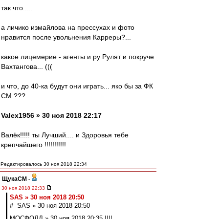
так что.....
а личико измайлова на прессухах и фото
нравится после увольнения Карреры?...
какое лицемерие - агенты и ру Рулят и покруче
Вахтангова... (((
и что, до 40-ка будут они играть... яко бы за ФК
СМ ???...
Valex1956 » 30 ноя 2018 22:17
Валёк!!!!! ты Лучший.... и Здоровья тебе
крепчайшего !!!!!!!!!!!
Редактировалось 30 ноя 2018 22:34
ЩукаСМ
-
30 ноя 2018 22:33
SAS » 30 ноя 2018 20:50
# SAS » 30 ноя 2018 20:50
МОСФОЛД » 30 ноя 2018 20:35 !!!!