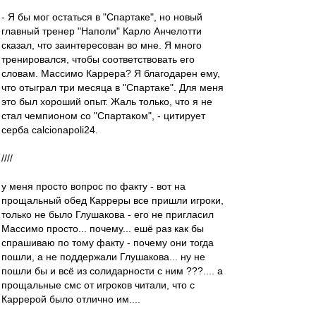
- Я бы мог остаться в "Спартаке", но новый
главный тренер "Наполи" Карло Анчелотти
сказал, что заинтересован во мне. Я много
тренировался, чтобы соответствовать его
словам. Массимо Каррера? Я благодарен ему,
что отыграл три месяца в "Спартаке". Для меня
это был хороший опыт. Жаль только, что я не
стал чемпионом со "Спартаком", - цитирует
серба сalcionapoli24.
////
у меня просто вопрос по факту - вот на
прощальный обед Карреры все пришли игроки,
только не было Глушакова - его не пригласил
Массимо просто... почему... ешё раз как бы
спрашиваю по тому факту - почему они тогда
пошли, а не поддержали Глушакова... ну не
пошли бы и всё из солидарности с ним ???.... а
прощальные смс от игроков читали, что с
Каррерой было отлично им....