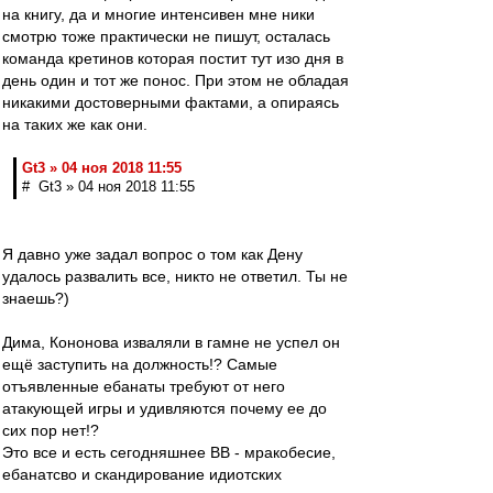
на книгу, да и многие интенсивен мне ники
смотрю тоже практически не пишут, осталась
команда кретинов которая постит тут изо дня в
день один и тот же понос. При этом не обладая
никакими достоверными фактами, а опираясь
на таких же как они.
Gt3 » 04 ноя 2018 11:55
# Gt3 » 04 ноя 2018 11:55
Я давно уже задал вопрос о том как Дену
удалось развалить все, никто не ответил. Ты не
знаешь?)
Дима, Кононова изваляли в гамне не успел он
ещё заступить на должность!? Самые
отъявленные ебанаты требуют от него
атакующей игры и удивляются почему ее до
сих пор нет!?
Это все и есть сегодняшнее ВВ - мракобесие,
ебанатсво и скандирование идиотских