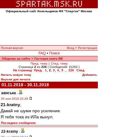
Официальный сайт болельщиков ФК "Спартак" Москва
Полная версия
Вход
•
Регистрация
FAQ
•
Поиск
Общение на сайте
Гостевая книга ВВ
»
Пред. тема
|
След. тема
Страница
2
из
226
[ Сообщений: 11262 ]
На страницу
Пред.
1
,
2
,
3
,
4
,
5
...
226
След.
Начать новую тему
Добавить
Версия для печати
01.11.2018 - 30.11.2018
авоська
-
30 ноя 2018 22:49
21-kratny
,
Давай не шуми про усиление.
Я тебя тока из ИЛа вынул.
Последнее сообщение
22-kratny
-