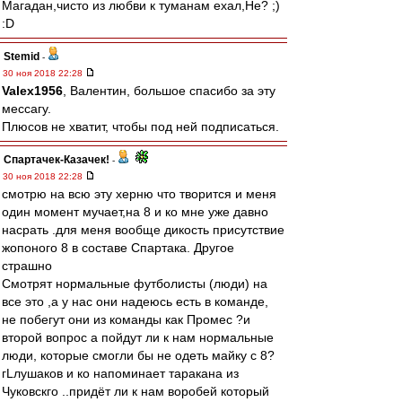
Магадан,чисто из любви к туманам ехал,Не? ;)
:D
Stemid
-
30 ноя 2018 22:28
Valex1956
, Валентин, большое спасибо за эту
мессагу.
Плюсов не хватит, чтобы под ней подписаться.
Спартачек-Казачек!
-
30 ноя 2018 22:28
смотрю на всю эту херню что творится и меня
один момент мучает,на 8 и ко мне уже давно
насрать .для меня вообще дикость присутствие
жопоного 8 в составе Спартака. Другое
страшно
Смотрят нормальные футболисты (люди) на
все это ,а у нас они надеюсь есть в команде,
не побегут они из команды как Промес ?и
второй вопрос а пойдут ли к нам нормальные
люди, которые смогли бы не одеть майку с 8?
гLлушаков и ко напоминает таракана из
Чуковскго ..придёт ли к нам воробей который