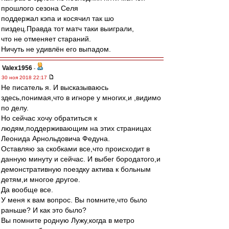
прошлого сезона Селя
поддержал кэпа и косячил так шо
пиздец.Правда тот матч таки выиграли,
что не отменяет стараний.
Ничуть не удивлён его выпадом.
Valex1956
-
30 ноя 2018 22:17
Не писатель я. И высказываюсь
здесь,понимая,что в игноре у многих,и ,видимо
по делу.
Но сейчас хочу обратиться к
людям,поддерживающим на этих страницах
Леонида Арнольдовича Федуна.
Оставляю за скобками все,что происходит в
данную минуту и сейчас. И выбег бородатого,и
демонстративную поездку актива к больным
детям,и многое другое.
Да вообще все.
У меня к вам вопрос. Вы помните,что было
раньше? И как это было?
Вы помните родную Лужу,когда в метро