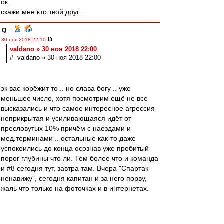
ок.
скажи мне кто твой друг...
Q_
-
30 ноя 2018 22:10
valdano » 30 ноя 2018 22:00
# valdano » 30 ноя 2018 22:00
эк вас корёжит то .. но слава богу .. уже
меньшее число, хотя посмотрим ещё не все
высказались и что самое интересное агрессия
неприкрытая и усиливающаяся идёт от
пресловутых 10% причём с наездами и
мед.терминами .. остальные как-то даже
успокоились до конца осознав уже пробитый
порог глубины что ли. Тем более что и команда
и #8 сегодня тут, завтра там. Вчера "Спартак-
ненавижу", сегодня капитан и за него порву,
жаль что только на фоточках и в интернетах.
kuzmichC
-
30 ноя 2018 22:02