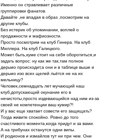
Именно он стравливает различные
группировки фанатов.
Давайте ,не впадая в образ ,посмотрим на
другие клубы.
Без истерик об упоминании, воплей о
продажности и мафиозности.
Просто посмотрим на клуб Гинера. На клуб
Миллера. На клуб Галицкого.
Может быть,куме стоит на себя оборотиться,и
задать вопрос: ну как же так,там полное
дерьмо происходит,а они и в таблице выше и
дерьмо изо всех щелей льётся не на их
мельницу?
Человек,семнадцать лет мучающий наш
клуб,допускающий окунание его в
нечистоты,просто издевающийся над ним из-за
своей не компетенции ваш кумир?!
И у вас еще хватает совести его защищать?
Тогда живите спокойно. Ровно до того
счастливого момента,когда придут и за вами.
А на трибунах останутся одни випы.
И родионов и измайлов тут ни при чем. Они