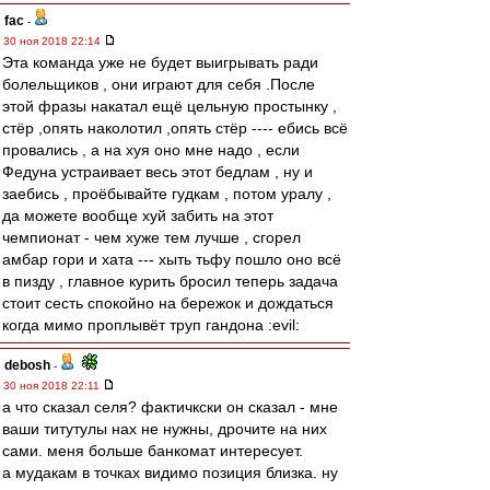
fac
-
30 ноя 2018 22:14
Эта команда уже не будет выигрывать ради
болельщиков , они играют для себя .После
этой фразы накатал ещё цельную простынку ,
стёр ,опять наколотил ,опять стёр ---- ебись всё
провались , а на хуя оно мне надо , если
Федуна устраивает весь этот бедлам , ну и
заебись , проёбывайте гудкам , потом уралу ,
да можете вообще хуй забить на этот
чемпионат - чем хуже тем лучше , сгорел
амбар гори и хата --- хыть тьфу пошло оно всё
в пизду , главное курить бросил теперь задача
стоит сесть спокойно на бережок и дождаться
когда мимо проплывёт труп гандона :evil:
debosh
-
30 ноя 2018 22:11
а что сказал селя? фактичкски он сказал - мне
ваши титутулы нах не нужны, дрочите на них
сами. меня больше банкомат интересует.
а мудакам в точках видимо позиция близка. ну