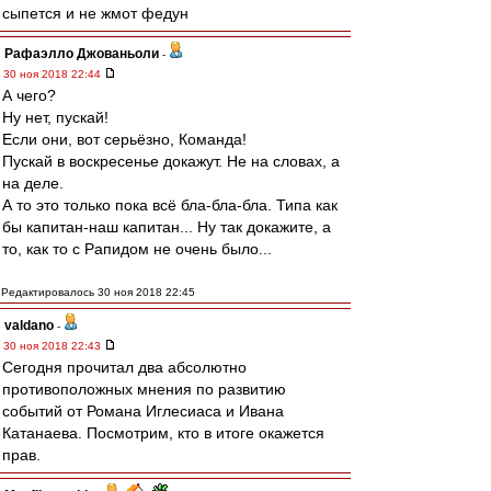
сыпется и не жмот федун
Рафаэлло Джованьоли
-
30 ноя 2018 22:44
А чего?
Ну нет, пускай!
Если они, вот серьёзно, Команда!
Пускай в воскресенье докажут. Не на словах, а
на деле.
А то это только пока всё бла-бла-бла. Типа как
бы капитан-наш капитан... Ну так докажите, а
то, как то с Рапидом не очень было...
Редактировалось 30 ноя 2018 22:45
valdano
-
30 ноя 2018 22:43
Сегодня прочитал два абсолютно
противоположных мнения по развитию
событий от Романа Иглесиаса и Ивана
Катанаева. Посмотрим, кто в итоге окажется
прав.