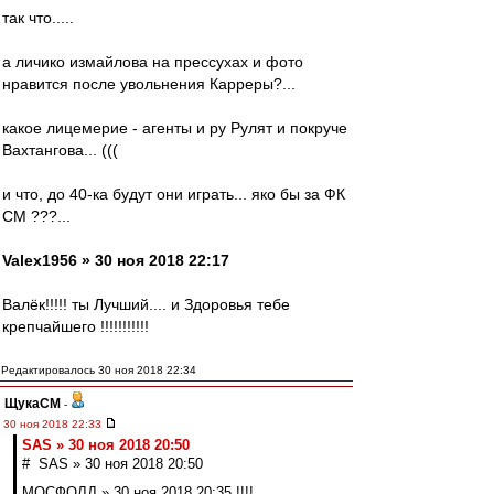
так что.....
а личико измайлова на прессухах и фото
нравится после увольнения Карреры?...
какое лицемерие - агенты и ру Рулят и покруче
Вахтангова... (((
и что, до 40-ка будут они играть... яко бы за ФК
СМ ???...
Valex1956 » 30 ноя 2018 22:17
Валёк!!!!! ты Лучший.... и Здоровья тебе
крепчайшего !!!!!!!!!!!
Редактировалось 30 ноя 2018 22:34
ЩукаСМ
-
30 ноя 2018 22:33
SAS » 30 ноя 2018 20:50
# SAS » 30 ноя 2018 20:50
МОСФОЛД » 30 ноя 2018 20:35 !!!!