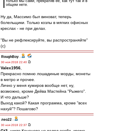
только мы сами, прекратив ее, как тут так и в
общем нете.
Ну да, Массимо был виноват, теперь
болельщики. Только козлы в мягких офисных
креслах - не при делах.
"Вы не рефлексируйте, вы распространяйте"
(с)
RoughBoy
-
30 ноя 2018 22:40
Valex1956
,
Прекрасно помню лошадиные морды, монеты
в метро и прочее.
Лично у меня кумиров вообще нет, ну,
возможно, кроме Дейва Мастейна "Рыжего".
И что дальше?
Выход какой? Какая программа, кроме "всех
нахуй"? Пошагово?
лео22
-
30 ноя 2018 22:37
Gt3
, никто Кононова не валял особо, кроме