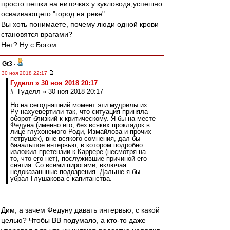
просто пешки на ниточках у кукловода,успешно
осваивающего "город на реке".
Вы хоть понимаете, почему люди одной крови
становятся врагами?
Нет? Ну с Богом.....
Gt3
-
30 ноя 2018 22:17
Гуделл » 30 ноя 2018 20:17
# Гуделл » 30 ноя 2018 20:17
Но на сегодняшний момент эти мудрилы из
Ру нахуевертили так, что ситуация приняла
оборот близкий к критическому. Я бы на месте
Федуна (именно его, без всяких прокладок в
лице глухонемого Роди, Измайлова и прочих
петрушек), вне всякого сомнения, дал бы
бааальшое интервью, в котором подробно
изложил претензии к Каррере (несмотря на
то, что его нет), послужившие причиной его
снятия. Со всеми пирогами, включая
недоказаннные подозрения. Дальше я бы
убрал Глушакова с капитанства.
Дим, а зачем Федуну давать интервью, с какой
целью? Чтобы ВВ подумало, а кто-то даже