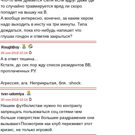
Что-то мне думается Селя если вдруг даже где
то случайно травмируется вряд ли скоро
попадет на вышку на B.
А вообще интересно, конечно, за каким хером
надо выходить в инсту на три минуты. Типа
дождаться, пока кто-нибудь напишет что
глушак гондон и ответив закрыться?
RoughBoy
-
30 ноя 2018 22:16
А в ответ тишина...
Кстати, до сих пор жду список резидентов ВВ,
проплаченных РУ.
Агрессия, ага. Неприкрытая, бля. :shock:
tver-udomlya
-
30 ноя 2018 22:14
Нашим футболистам нужно по контракту
запрещать пользоваться соц.сетями:чем
больше говорят,тем большее раздражение они
вызывают.Посмотрим как клуб переживет этот
кризис, не только игровой.