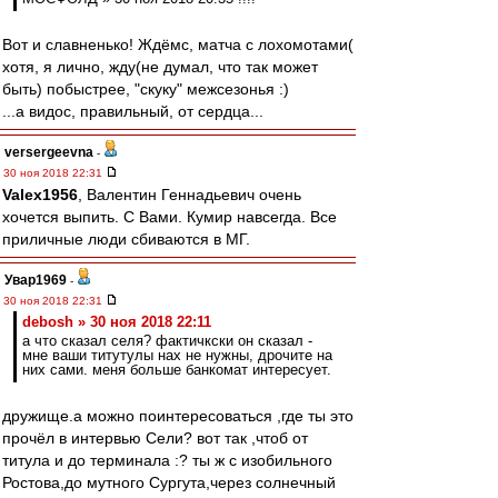
Вот и славненько! Ждёмс, матча с лохомотами(
хотя, я лично, жду(не думал, что так может
быть) побыстрее, "скуку" межсезонья :)
...а видос, правильный, от сердца...
versergeevna
-
30 ноя 2018 22:31
Valex1956
, Валентин Геннадьевич очень
хочется выпить. С Вами. Кумир навсегда. Все
приличные люди сбиваются в МГ.
Увар1969
-
30 ноя 2018 22:31
debosh » 30 ноя 2018 22:11
а что сказал селя? фактичкски он сказал -
мне ваши титутулы нах не нужны, дрочите на
них сами. меня больше банкомат интересует.
дружище.а можно поинтересоваться ,где ты это
прочёл в интервью Сели? вот так ,чтоб от
титула и до терминала :? ты ж с изобильного
Ростова,до мутного Сургута,через солнечный