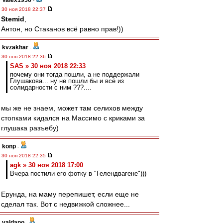
Valex1956
-
30 ноя 2018 22:37
Stemid
,
Антон, но Стаканов всё равно прав!))
kvzakhar
-
30 ноя 2018 22:36
SAS » 30 ноя 2018 22:33
почему они тогда пошли, а не поддержали
Глушакова... ну не пошли бы и всё из
солидарности с ним ???....
мы же не знаем, может там селихов между
стопками кидался на Массимо с криками за
глушака разъебу)
konp
-
30 ноя 2018 22:35
agk » 30 ноя 2018 17:00
Вчера постили его фотку в "Гелендвагене")))
Ерунда, на маму перепишет, если еще не
сделал так. Вот с недвижкой сложнее...
valdano
-