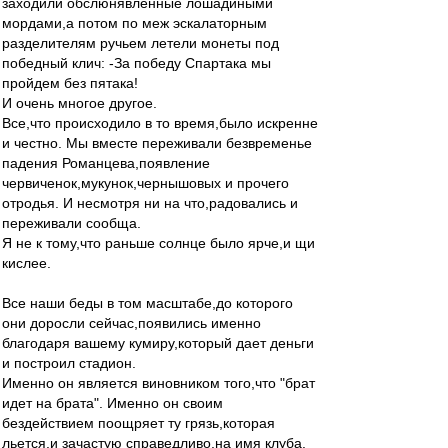
заходили обслюнявленные лошадиными
мордами,а потом по меж эскалаторным
разделителям ручьем летели монеты под
победный клич: -За победу Спартака мы
пройдем без пятака!
И очень многое другое.
Все,что происходило в то время,было искренне
и честно. Мы вместе переживали безвременье
падения Романцева,появление
червиченок,мукунок,чернышовых и прочего
отродья. И несмотря ни на что,радовались и
переживали сообща.
Я не к тому,что раньше солнце было ярче,и щи
кислее.
Все наши беды в том масштабе,до которого
они доросли сейчас,появились именно
благодаря вашему кумиру,который дает деньги
и построил стадион.
Именно он является виновником того,что "брат
идет на брата". Именно он своим
бездействием поощряет ту грязь,которая
льется,и зачастую справедливо,на имя клуба.