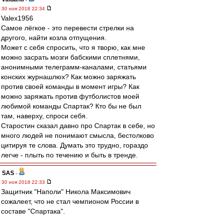
30 ноя 2018 22:34
Valex1956
Самое лёгкое - это перевести стрелки на
другого, найти козла отпущения.
Может с себя спросить, что я творю, как мне
можно засрать мозги бабскими сплетнями,
анонимными телеграмм-каналами, статьями
конских журнашлюх? Как можно заряжать
против своей команды в момент игры? Как
можно заряжать против футболистов моей
любимой команды Спартак? Кто бы не был
там, наверху, спроси себя.
Старостин сказал давно про Спартак в себе, но
много людей не понимают смысла, бестолково
цитируя те слова. Думать это трудно, гораздо
легче - плыть по течению и быть в тренде.
SAS
-
30 ноя 2018 22:33
Защитник "Наполи" Никола Максимович
сожалеет, что не стал чемпионом России в
составе "Спартака".