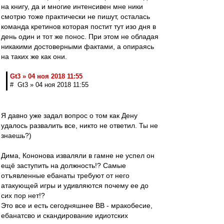
на книгу, да и многие интенсивен мне ники
смотрю тоже практически не пишут, осталась
команда кретинов которая постит тут изо дня в
день один и тот же понос. При этом не обладая
никакими достоверными фактами, а опираясь
на таких же как они.
Gt3 » 04 ноя 2018 11:55
# Gt3 » 04 ноя 2018 11:55
Я давно уже задал вопрос о том как Дену
удалось развалить все, никто не ответил. Ты не
знаешь?)
Дима, Кононова изваляли в гамне не успел он
ещё заступить на должность!? Самые
отъявленные ебанаты требуют от него
атакующей игры и удивляются почему ее до
сих пор нет!?
Это все и есть сегодняшнее ВВ - мракобесие,
ебанатсво и скандирование идиотских