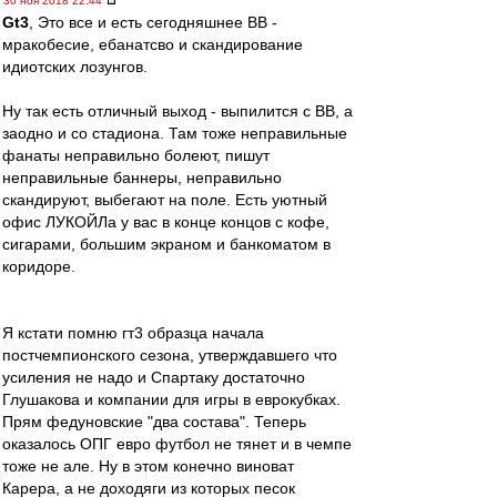
30 ноя 2018 22:44
Gt3
, Это все и есть сегодняшнее ВВ -
мракобесие, ебанатсво и скандирование
идиотских лозунгов.
Ну так есть отличный выход - выпилится с ВВ, а
заодно и со стадиона. Там тоже неправильные
фанаты неправильно болеют, пишут
неправильные баннеры, неправильно
скандируют, выбегают на поле. Есть уютный
офис ЛУКОЙЛа у вас в конце концов с кофе,
сигарами, большим экраном и банкоматом в
коридоре.
Я кстати помню гт3 образца начала
постчемпионского сезона, утверждавшего что
усиления не надо и Спартаку достаточно
Глушакова и компании для игры в еврокубках.
Прям федуновские "два состава". Теперь
оказалось ОПГ евро футбол не тянет и в чемпе
тоже не але. Ну в этом конечно виноват
Карера, а не доходяги из которых песок