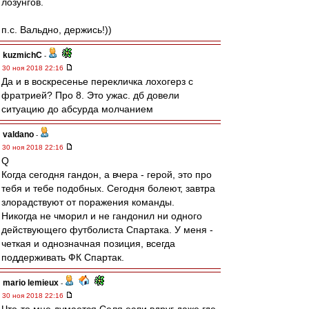
лозунгов.
п.с. Вальдно, держись!))
kuzmichC
-
30 ноя 2018 22:16
Да и в воскресенье перекличка лохогерз с
фратрией? Про 8. Это ужас. дб довели
ситуацию до абсурда молчанием
valdano
-
30 ноя 2018 22:16
Q
Когда сегодня гандон, а вчера - герой, это про
тебя и тебе подобных. Сегодня болеют, завтра
злорадствуют от поражения команды.
Никогда не чморил и не гандонил ни одного
действующего футболиста Спартака. У меня -
четкая и однозначная позиция, всегда
поддерживать ФК Спартак.
mario lemieux
-
30 ноя 2018 22:16