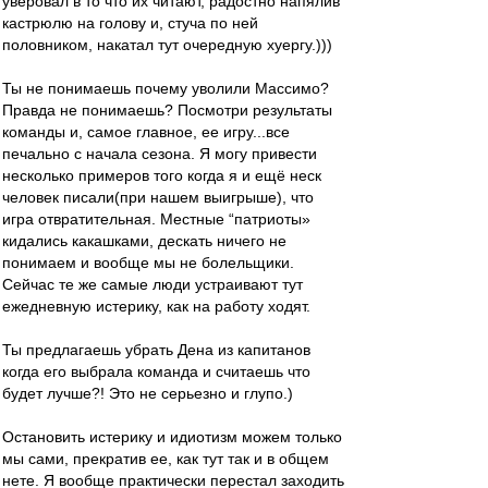
уверовал в то что их читают, радостно напялив
кастрюлю на голову и, стуча по ней
половником, накатал тут очередную хуергу.)))
Ты не понимаешь почему уволили Массимо?
Правда не понимаешь? Посмотри результаты
команды и, самое главное, ее игру...все
печально с начала сезона. Я могу привести
несколько примеров того когда я и ещё неск
человек писали(при нашем выигрыше), что
игра отвратительная. Местные “патриоты»
кидались какашками, дескать ничего не
понимаем и вообще мы не болельщики.
Сейчас те же самые люди устраивают тут
ежедневную истерику, как на работу ходят.
Ты предлагаешь убрать Дена из капитанов
когда его выбрала команда и считаешь что
будет лучше?! Это не серьезно и глупо.)
Остановить истерику и идиотизм можем только
мы сами, прекратив ее, как тут так и в общем
нете. Я вообще практически перестал заходить