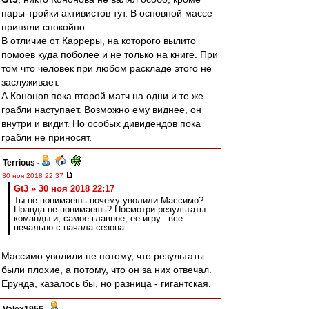
пары-тройки активистов тут. В основной массе
приняли спокойно.
В отличие от Карреры, на которого вылито
помоев куда поболее и не только на книге. При
том что человек при любом раскладе этого не
заслуживает.
А Кононов пока второй матч на одни и те же
грабли наступает. Возможно ему виднее, он
внутри и видит. Но особых дивидендов пока
грабли не приносят.
Terrious
-
30 ноя 2018 22:37
Gt3 » 30 ноя 2018 22:17
Ты не понимаешь почему уволили Массимо?
Правда не понимаешь? Посмотри результаты
команды и, самое главное, ее игру...все
печально с начала сезона.
Массимо уволили не потому, что результаты
были плохие, а потому, что он за них отвечал.
Ерунда, казалось бы, но разница - гигантская.