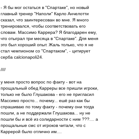
- Я бы мог остаться в "Спартаке", но новый
главный тренер "Наполи" Карло Анчелотти
сказал, что заинтересован во мне. Я много
тренировался, чтобы соответствовать его
словам. Массимо Каррера? Я благодарен ему,
что отыграл три месяца в "Спартаке". Для меня
это был хороший опыт. Жаль только, что я не
стал чемпионом со "Спартаком", - цитирует
серба сalcionapoli24.
////
у меня просто вопрос по факту - вот на
прощальный обед Карреры все пришли игроки,
только не было Глушакова - его не пригласил
Массимо просто... почему... ешё раз как бы
спрашиваю по тому факту - почему они тогда
пошли, а не поддержали Глушакова... ну не
пошли бы и всё из солидарности с ним ???.... а
прощальные смс от игроков читали, что с
Каррерой было отлично им....