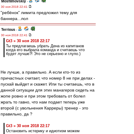
Mosfilmovskiy
-
30 ноя 2018 22:41
"ребёнок" лимита предложил тему для
баннера...лол
Terrious
-
30 ноя 2018 22:41
Gt3 » 30 ноя 2018 22:17
Ты предлагаешь убрать Дена из капитанов
когда его выбрала команда и считаешь что
будет лучше?! Это не серьезно и глупо.)
Не лучше, а правильно. А если кто-то из
причастных считает, что номер 8 не при делах -
пускай выйдет и скажет. Или ты считаешь, что в
данной ситуации для этих манагеров сидеть на
жопе ровно и при этом требовать от болел
жрать то гавно, что нам подает теперь уже
второй (с увольнения Карреры) тренер - это
правильно, да ?
Gt3 » 30 ноя 2018 22:17
Остановить истерику и идиотизм можем