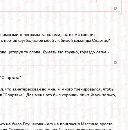
нонимными телеграмм-каналами, статьями конских
ть против футболистов моей любимой команды Спартак?
о цитируя те слова. Думать это трудно, гораздо легче -
"Спартака".
ал, что заинтересован во мне. Я много тренировался, чтобы
в "Спартаке". Для меня это был хороший опыт. Жаль только,
ко не было Глушакова - его не пригласил Массимо просто...
али Глушакова... ну не пошли бы и всё из солидарности с