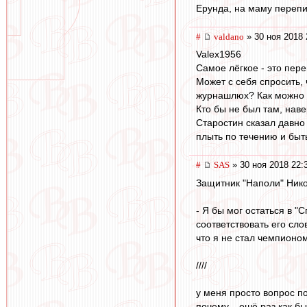
Ерунда, на маму перепиш
#
valdano
» 30 ноя 2018 
Valex1956
Самое лёгкое - это пере
Может с себя спросить,
журнашлюх? Как можно 
Кто бы не был там, наве
Старостин сказал давно 
плыть по течению и быть
#
SAS
» 30 ноя 2018 22:
Защитник "Наполи" Нико
- Я бы мог остаться в "
соответствовать его сл
что я не стал чемпионом
////
у меня просто вопрос п
почему... ешё раз как б