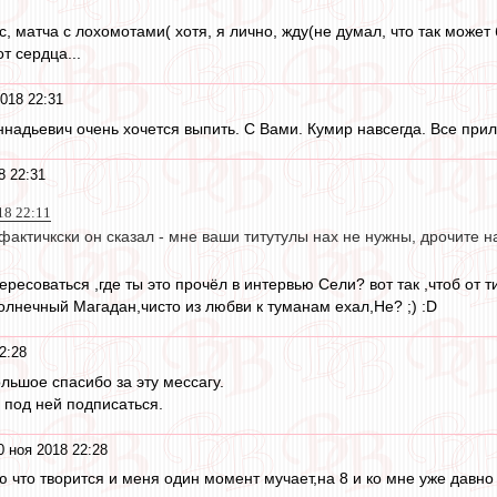
, матча с лохомотами( хотя, я лично, жду(не думал, что так может 
от сердца...
018 22:31
ннадьевич очень хочется выпить. С Вами. Кумир навсегда. Все при
8 22:31
18 22:11
 фактичкски он сказал - мне ваши титутулы нах не нужны, дрочите 
есоваться ,где ты это прочёл в интервью Сели? вот так ,чтоб от т
олнечный Магадан,чисто из любви к туманам ехал,Не? ;) :D
2:28
ольшое спасибо за эту мессагу.
 под ней подписаться.
0 ноя 2018 22:28
ю что творится и меня один момент мучает,на 8 и ко мне уже давно