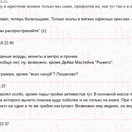
у и идиотизм можем только мы сами, прекратив ее, как тут так и в
оват, теперь болельщики. Только козлы в мягких офисных креслах -
вы распространяйте" (с)
18 22:40
иные морды, монеты в метро и прочее.
ообще нет, ну, возможно, кроме Дейва Мастейна "Рыжего".
грамма, кроме "всех нахуй"? Пошагово?
:37
 валял особо, кроме пары-тройки активистов тут. В основной массе 
а которого вылито помоев куда поболее и не только на книге. При 
атч на одни и те же грабли наступает. Возможно ему виднее, он вн
22:37