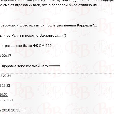
е смс от игроков читали, что с Каррерой было отлично им....
прессухах и фото нравится после увольнения Карреры?...
 и ру Рулят и покруче Вахтангова... (((
и играть... яко бы за ФК СМ ???...
8 22:17
 Здоровья тебе крепчайшего !!!!!!!!!!!
8 22:34
8 22:33
20:50
8 20:50
018 20:35 !!!!