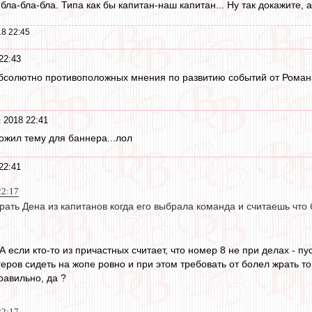
 бла-бла-бла. Типа как бы капитан-наш капитан... Ну так докажите, а
8 22:45
22:43
бсолютно противоположных мнения по развитию событий от Романа
 2018 22:41
ожил тему для баннера...лол
22:41
22:17
ать Дена из капитанов когда его выбрала команда и считаешь что б
А если кто-то из причастных считает, что номер 8 не при делах - пу
еров сидеть на жопе ровно и при этом требовать от болел жрать то
равильно, да ?
22:17