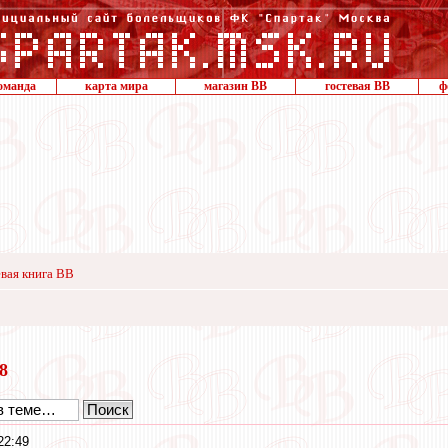
оманда
карта мира
магазин ВВ
гостевая ВВ
ф
вая книга ВВ
18
22:49