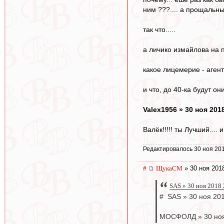
ним ???.... а прощальны
так что.....
а личико измайлова на 
какое лицемерие - агенты
и что, до 40-ка будут он
Valex1956 » 30 ноя 201
Валёк!!!!! ты Лучший.... и
Редактировалось 30 ноя 201
#
ЩукаСМ
» 30 ноя 201
SAS » 30 ноя 2018 
# SAS » 30 ноя 201
МОСФОЛД » 30 ноя 2