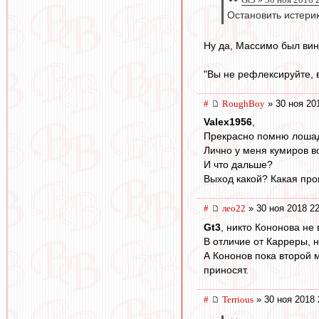
Остановить истерик
Ну да, Массимо был вин
"Вы не рефлексируйте, 
#
RoughBoy
» 30 ноя 20
Valex1956
,
Прекрасно помню лошад
Лично у меня кумиров в
И что дальше?
Выход какой? Какая про
#
лео22
» 30 ноя 2018 22
Gt3
, никто Кононова не
В отличие от Карреры, н
А Кононов пока второй м
приносят.
#
Terrious
» 30 ноя 2018 