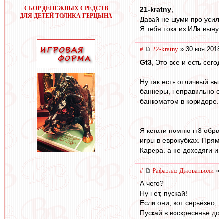
СБОР ДЕНЕЖНЫХ СРЕДСТВ
21-kratny
,
ДЛЯ ДЕТЕЙ ТОЛИКА ГЕРЦЫНА
Давай не шуми про усил
Я тебя тока из ИЛа выну
#
22-kratny
» 30 ноя 201
Gt3
, Это все и есть се
Ну так есть отличный в
баннеры, неправильно с
банкоматом в коридоре.
Я кстати помню гт3 обр
игры в еврокубках. Прям
Карера, а не доходяги 
#
Рафаэлло Джованьоли
»
А чего?
Ну нет, пускай!
Если они, вот серьёзно,
Пускай в воскресенье до