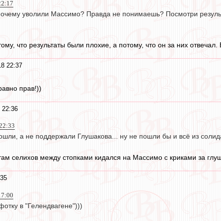
22:17
очему уволили Массимо? Правда не понимаешь? Посмотри результат
му, что результаты были плохие, а потому, что он за них отвечал. Е
18 22:37
равно прав!))
 22:36
22:33
ошли, а не поддержали Глушакова... ну не пошли бы и всё из солида
там селихов между стопками кидался на Массимо с криками за глу
:35
17:00
фотку в "Гелендвагене")))