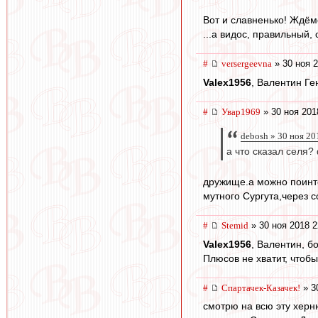
Вот и славненько! Ждёмс
...а видос, правильный, 
#
versergeevna
» 30 ноя 2
Valex1956
, Валентин Ге
#
Увар1969
» 30 ноя 201
debosh » 30 ноя 20
а что сказал селя?
дружище.а можно поинтер
мутного Сургута,через с
#
Stemid
» 30 ноя 2018 2
Valex1956
, Валентин, б
Плюсов не хватит, чтобы
#
Спартачек-Казачек!
» 3
смотрю на всю эту херн