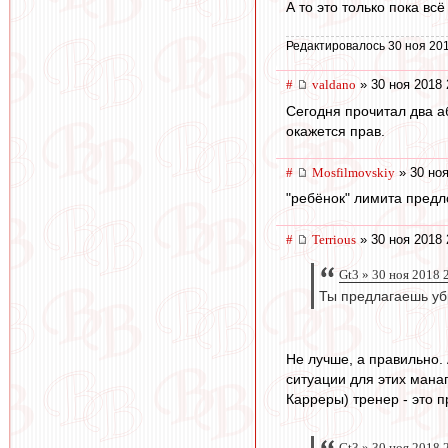
А то это только пока всё
Редактировалось 30 ноя 201
#
valdano
» 30 ноя 2018 
Сегодня прочитал два а
окажется прав.
#
Mosfilmovskiy
» 30 ноя
"ребёнок" лимита предл
#
Terrious
» 30 ноя 2018 
Gt3 » 30 ноя 2018 
Ты предлагаешь убр
Не лучше, а правильно. 
ситуации для этих манаг
Карреры) тренер - это п
Gt3 » 30 ноя 2018 