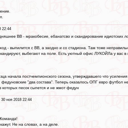
ение.
л.
8 22:44
годняшнее ВВ - мракобесие, ебанатсво и скандирование идиотских ло
ыход - выпилится с ВВ, а заодно и со стадиона. Там тоже неправи
кандируют, выбегают на поле. Есть уютный офис ЛУКОЙЛа у вас в 
азца начала постчемпионского сезона, утверждавшего что усиления
 федуновские "два состава". Теперь оказалось ОПГ евро футбол не 
из которых песок сыпется и не жмот федун
 30 ноя 2018 22:44
 Команда!
кажут. Не на словах, а на деле.