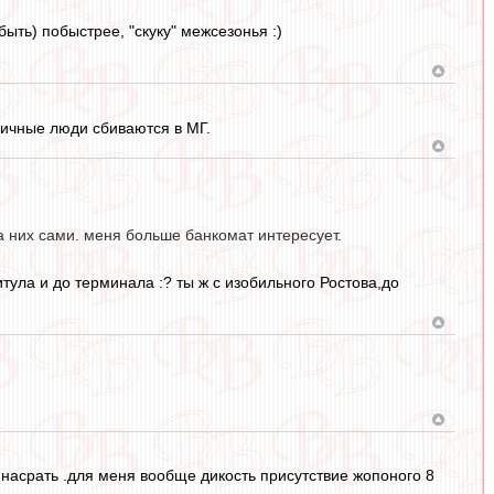
быть) побыстрее, "скуку" межсезонья :)
личные люди сбиваются в МГ.
на них сами. меня больше банкомат интересует.
итула и до терминала :? ты ж с изобильного Ростова,до
 насрать .для меня вообще дикость присутствие жопоного 8