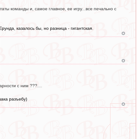
ы команды и, самое главное, ее игру...все печально с
рунда, казалось бы, но разница - гигантская.
рности с ним ???....
шака разъебу)