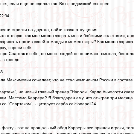
ет, если еще не сделал так. Вот с недвижкой сложнее...
22:34
вести стрелки на другого, найти козла отпущения.
 что я творю, как мне можно засрать мозги бабскими сплетнями, а
заряжать против своей команды в момент игры? Как можно заряжа
рху, спроси себя.
про Спартак в себе, но много людей не понимают смысла, бестолков
 в тренде.
33
ла Максимович сожалеет, что не стал чемпионом России в составе 
Спартаке", но новый главный тренер "Наполи" Карло Анчелотти сказ
овам. Массимо Каррера? Я благодарен ему, что отыграл три месяца 
 со "Спартаком", - цитирует серба сalcionapoli24.
о факту - вот на прощальный обед Карреры все пришли игроки, толь
ы спрашиваю по тому факту - почему они тогда пошли, а не поддерж