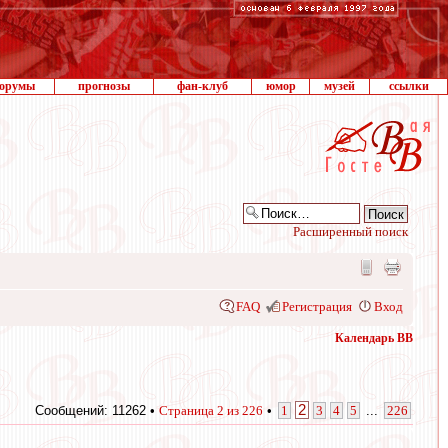
орумы
прогнозы
фан-клуб
юмор
музей
ссылки
Расширенный поиск
FAQ
Регистрация
Вход
Календарь ВВ
2
Сообщений: 11262 •
Страница
2
из
226
•
1
3
4
5
...
226