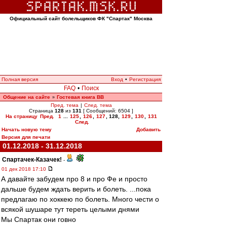
Официальный сайт болельщиков ФК "Спартак" Москва
Полная версия
Вход
•
Регистрация
FAQ
•
Поиск
Общение на сайте
Гостевая книга ВВ
»
Пред. тема
|
След. тема
Страница
128
из
131
[ Сообщений: 6504 ]
На страницу
Пред.
1
...
125
,
126
,
127
,
128
,
129
,
130
,
131
След.
Начать новую тему
Добавить
Версия для печати
01.12.2018 - 31.12.2018
Спартачек-Казачек!
-
01 дек 2018 17:10
А давайте забудем про 8 и про Фе и просто
дальше будем ждать верить и болеть. ...пока
предлагаю по хоккею по болеть. Много чести о
всякой шушаре тут тереть целыми днями
Мы Спартак они говно