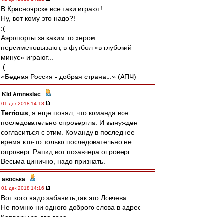
В Красноярске все таки играют!
Ну, вот кому это надо?!
:(
Аэропорты за каким то хером
переименовывают, в футбол «в глубокий
минус» играют...
:(
«Бедная Россия - добрая страна...» (АПЧ)
Kid Amnesiac
-
01 дек 2018 14:18
Terrious
, я еще понял, что команда все
последовательно опровергла. И вынужден
согласиться с этим. Команду в последнее
время кто-то только последовательно не
опроверг. Рапид вот позавчера опроверг.
Весьма цинично, надо признать.
авоська
-
01 дек 2018 14:16
Вот кого надо забанить,так это Ловчева.
Не помню ни одного доброго слова в адрес