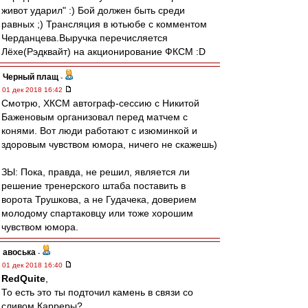
живот ударил" :) Бой должен быть среди
равных ;) Трансляция в ютьюбе с комментом
Черданцева.Выручка перечисляется
Лёхе(Рэдквайт) на акционирование ФКСМ :D
Черный плащ
-
01 дек 2018 16:42
Смотрю, ХКСМ автограф-сессию с Никитой
Баженовым организовал перед матчем с
конями. Вот люди работают с изюминкой и
здоровым чувством юмора, ничего не скажешь)
ЗЫ: Пока, правда, не решил, является ли
решение тренерского штаба поставить в
ворота Трушкова, а не Гудачека, доверием
молодому спартаковцу или тоже хорошим
чувством юмора.
авоська
-
01 дек 2018 16:40
RedQuite
,
То есть это ты подточил камень в связи со
сливом Карреры?