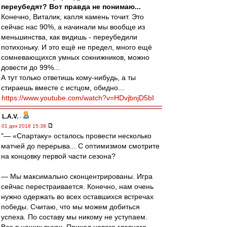
переубедят? Вот правда не понимаю...
Конечно, Виталик, капля камень точит. Это
сейчас нас 90%, а начинали мы вообще из
меньшинства, как видишь - переубедили
потихоньку. И это ещё не предел, много ещё
сомневающихся умных сокнижников, можно
довести до 99%...
А тут только ответишь кому-нибудь, а ты
стираешь вместе с истцом, обидно...
https://www.youtube.com/watch?v=HDvjbnjD5bI
L.А.V.
-
01 дек 2018 15:38
"— «Спартаку» осталось провести несколько
матчей до перерыва... С оптимизмом смотрите
на концовку первой части сезона?
— Мы максимально сконцентрированы. Игра
сейчас перестраивается. Конечно, нам очень
нужно одержать во всех оставшихся встречах
победы. Считаю, что мы можем добиться
успеха. По составу мы никому не уступаем.