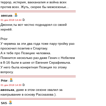
террор, истерия, вакханалия и война всех
против всех. Жуть, скорее бы межсезонье...
авоська
-
01 дек 2018 14:44
Джонни,ты вот честно поднадоел со своей
хернёй.
Prior
У червяка за эти два года тоже пару-тройку раз
проскочил позитив к Спартаку.
А я тебе про Позицию человека.
Помнится несколько раз даже Генич с Нобелем
в 8-16 были в шоке от Евгения Серафимыча.
У него была конкретная Позиция по этому
вопросу.
Prior
-
01 дек 2018 14:30
авоська
, даже в этом сезоне хвалил за
наигрывание в основу Рассказова ).
SAS
-