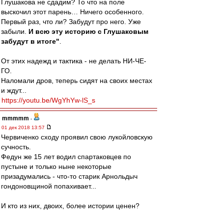
Глушакова не сдадим? То что на поле
выскочил этот парень… Ничего особенного.
Первый раз, что ли? Забудут про него. Уже
забыли.
И всю эту историю с Глушаковым
забудут в итоге"
.
От этих надежд и тактика - не делать НИ-ЧЕ-
ГО.
Наломали дров, теперь сидят на своих местах
и ждут...
https://youtu.be/WgYhYw-lS_s
mmmmm
-
01 дек 2018 13:57
Червиченко сходу проявил свою лукойловскую
сучность.
Федун же 15 лет водил спартаковцев по
пустыне и только ныне некоторые
призадумались - что-то старик Арнольдыч
гондоновщиной попахивает...
И кто из них, двоих, более истории ценен?