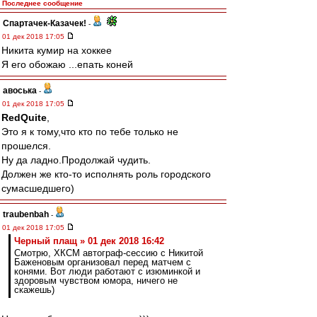
Последнее сообщение
Спартачек-Казачек!
-
01 дек 2018 17:05
Никита кумир на хоккее
Я его обожаю ...епать коней
авоська
-
01 дек 2018 17:05
RedQuite
,
Это я к тому,что кто по тебе только не
прошелся.
Ну да ладно.Продолжай чудить.
Должен же кто-то исполнять роль городского
сумасшедшего)
traubenbah
-
01 дек 2018 17:05
Черный плащ » 01 дек 2018 16:42
Смотрю, ХКСМ автограф-сессию с Никитой
Баженовым организовал перед матчем с
конями. Вот люди работают с изюминкой и
здоровым чувством юмора, ничего не
скажешь)