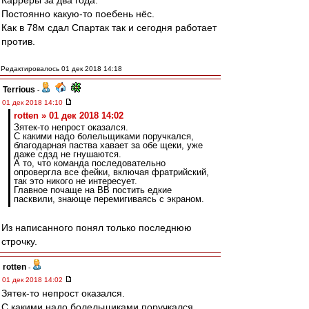
Карреры за два года.
Постоянно какую-то поебень нёс.
Как в 78м сдал Спартак так и сегодня работает
против.
Редактировалось 01 дек 2018 14:18
Terrious
-
01 дек 2018 14:10
rotten » 01 дек 2018 14:02
Зятек-то непрост оказался.
С какими надо болельщиками поручкался,
благодарная паства хавает за обе щеки, уже
даже сдзд не гнушаются.
А то, что команда последовательно
опровергла все фейки, включая фратрийский,
так это никого не интересует.
Главное почаще на ВВ постить едкие
пасквили, знающе перемигиваясь с экраном.
Из написанного понял только последнюю
строчку.
rotten
-
01 дек 2018 14:02
Зятек-то непрост оказался.
С какими надо болельщиками поручкался,