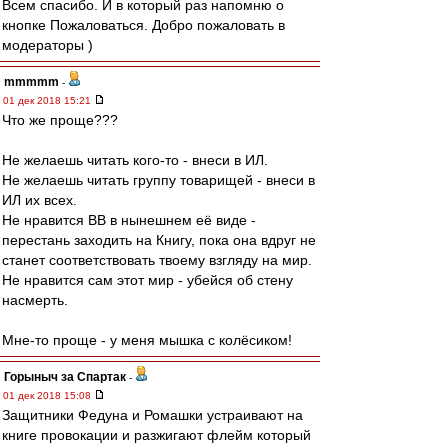
Всем спасибо. И в который раз напомню о
кнопке Пожаловаться. Добро пожаловать в
модераторы )
mmmmm
-
01 дек 2018 15:21
Что же проще???
Не желаешь читать кого-то - внеси в ИЛ.
Не желаешь читать группу товарищей - внеси в
ИЛ их всех.
Не нравится ВВ в нынешнем её виде -
перестань заходить на Книгу, пока она вдруг не
станет соответствовать твоему взгляду на мир.
Не нравится сам этот мир - убейся об стену
насмерть.
Мне-то проще - у меня мышка с колёсиком!
Горыныч за Спартак
-
01 дек 2018 15:08
Защитники Федуна и Ромашки устраивают на
книге провокации и разжигают флейм который