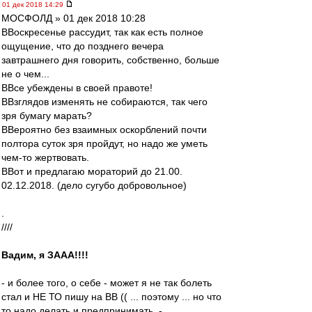
01 дек 2018 14:29
МОСФОЛД » 01 дек 2018 10:28
ВВоскресенье рассудит, так как есть полное
ощущение, что до позднего вечера
завтрашнего дня говорить, собственно, больше
не о чем...
ВВсе убеждены в своей правоте!
ВВзглядов изменять не собираются, так чего
зря бумагу марать?
ВВероятно без взаимных оскорблений почти
полтора суток зря пройдут, но надо же уметь
чем-то жертвовать.
ВВот и предлагаю мораторий до 21.00.
02.12.2018. (дело сугубо добровольное)
.
////
Вадим, я ЗААА!!!!
- и более того, о себе - может я не так болеть
стал и НЕ ТО пишу на ВВ (( ... поэтому ... но что
то надо делать и предпринимать..-