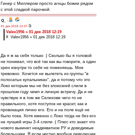
Гинер с Миллером просто агнцы божии рядом
с этой сладкой парочкой.
Q_
-
01 дек 2018 13:37
Valex1956 » 01 дек 2018 12:19
# Valex1956 » 01 дек 2018 12:19
Да я ж за себя только :) Сколько бы я головой
не понимал, что всё так как вы говорите, а один
хрен изнутри то себя не поменяешь. Мне
тревожно. Хочется не вылететь из группы "в
полосатых купальниках", да и потому что это
Локо которым мы не без злокозней слили в
прошлом году чемп и личную встречу. Да и не
чувствую я в том же Селихове чего-то не
правильного, хотя поступок не красит, как и
провокация лично его. Его и на поле ещё не
было пока. Хотя именно с Локо тогда не без его
не лучшей игры 3-4 слили :( Плюс кто знает что
нового выкинет неадекватное РУ и доводимые
болельщики. Я если честно вообще революции