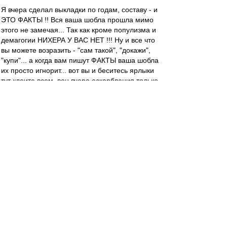
Я вчера сделал выкладки по годам, составу - и
ЭТО ФАКТЫ !! Вся ваша шобла прошла мимо
этого не замечая... Так как кроме популизма и
демагогии НИХЕРА У ВАС НЕТ !!! Ну и все что
вы можете возразить - "сам такой", "докажи",
"купи"... а когда вам пишут ФАКТЫ ваша шобла
их просто игнорит... вот вы и беситесь ярлыки
тут клеите всем. вон вчера оскорбления только
в путь от "изранных" которые стараются, но
нихера не выходит...
RedQuite
-
01 дек 2018 12:54
NikNik » 01 дек 2018 12:50
Ну так может "тактично" их попросить поменять
задачи?
NikNik
-
01 дек 2018 12:50
RedQuite » 01 дек 2018 12:43
Они могут сделать всех нас (болел)
счастливыми, но боятся и жадничают.