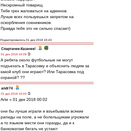
Нескромный товарищ.
Тебе грех жаловаться на админов.
Лучше всех пользуешься запретом на
оскорбления сокнижников.
Правда тебя это не сильно спасает)
Редактировалось 01 дек 2018 16:43
Спартачек-Казачек!
-
01 дек 2018 16:09
А ребята около футбольные не могут
подъехать в Тарасовку и объяснить людям за
какой клуб они играют? Или Тарасовка под
охраной? ??
andr74
-
01 дек 2018 16:03
Arte » 01 дек 2018 00:02
они бы лучше играли и взъебывали всякие
рапиды на поле, а не болельщикам угрожали
а то языком мести они горазды, да и к
банкоматам бегать не устают