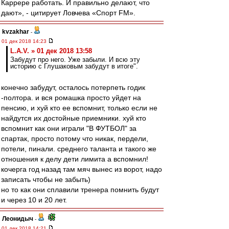
Каррере работать. И правильно делают, что
дают», - цитирует Ловчева «Спорт FM».
kvzakhar
-
01 дек 2018 14:23
L.А.V. » 01 дек 2018 13:58
Забудут про него. Уже забыли. И всю эту
историю с Глушаковым забудут в итоге".
конечно забудут, осталось потерпеть годик
-полтора. и вся ромашка просто уйдет на
пенсию, и хуй кто ее вспомнит, только если не
найдутся их достойные приемники. хуй кто
вспомнит как они играли "В ФУТБОЛ" за
спартак, просто потому что никак, пердели,
потели, пинали. среднего таланта и такого же
отношения к делу дети лимита а вспомнил!
кочерга год назад там мяч вынес из ворот, надо
записать чтобы не забыть)
но то как они сплавили тренера помнить будут
и через 10 и 20 лет.
Леонидыч
-
01 дек 2018 14:21