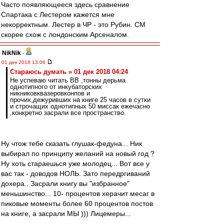
Часто появляющееся здесь сравнение
Спартака с Лестером кажется мне
некорректным. Лестер в ЧР - это Рубин. СМ
скорее схож с лондонским Арсеналом.
NikNik
-
01 дек 2018 13:06
Стараюсь думать » 01 дек 2018 04:24
Не успеваю читать ВВ ,тонны дерьма
однотипного от инкубаторских
никниковквазеровконпов и
прочих,дежуривших на книге 25 часов в сутки
и строчащих однотипных 50 миссак ежечасно
,конкретно засрали все пространство.
Ну чтож тебе сказать глушак-федуна... Ник
выбирал по принципу желаний на новый год ?
Ну хоть стараешься уже молодец... Вот все у
вас так - доводов НОЛЬ. Зато передргиваний
дохера.. Засрали книгу вы "избранное"
меньшинство... 10- процентов херачит месаг в
пиковые моменты более 60 процентов постов
на книге, а засрали МЫ ))) Лицемеры...