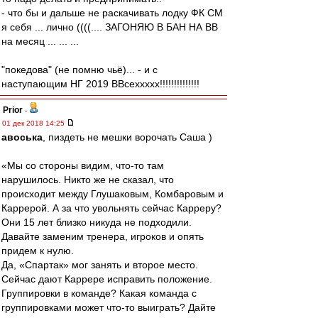
- что бы и дальше не раскачивать лодку ФК СМ
я себя ... лично ((((.... ЗАГОНЯЮ В БАН НА ВВ
на месяц ... ... ...
"покедова" (не помню чьё)... - и с
наступающим НГ 2019 ВВсеххххх!!!!!!!!!!!!!!
Prior
-
01 дек 2018 14:25
авоська
, пиздеть не мешки ворочать Саша )
«Мы со стороны видим, что-то там
нарушилось. Никто же не сказал, что
происходит между Глушаковым, Комбаровым и
Каррерой. А за что увольнять сейчас Карреру?
Они 15 лет близко никуда не подходили.
Давайте заменим тренера, игроков и опять
придем к нулю.
Да, «Спартак» мог занять и второе место.
Сейчас дают Каррере исправить положение.
Группировки в команде? Какая команда с
группировками может что-то выиграть? Дайте