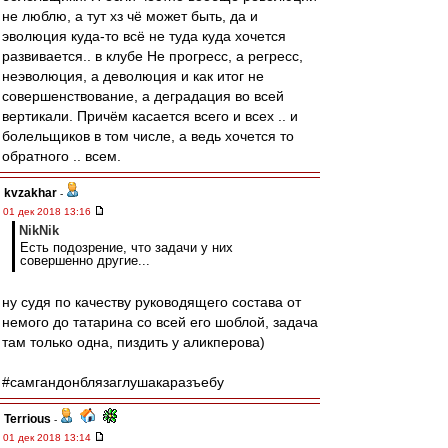
не люблю, а тут хз чё может быть, да и
эволюция куда-то всё не туда куда хочется
развивается.. в клубе Не прогресс, а регресс,
неэволюция, а деволюция и как итог не
совершенствование, а деградация во всей
вертикали. Причём касается всего и всех .. и
болельщиков в том числе, а ведь хочется то
обратного .. всем.
kvzakhar
-
01 дек 2018 13:16
NikNik
Есть подозрение, что задачи у них
совершенно другие...
ну судя по качеству руководящего состава от
немого до татарина со всей его шоблой, задача
там только одна, пиздить у аликперова)
#самгандонблязаглушакаразъебу
Terrious
-
01 дек 2018 13:14