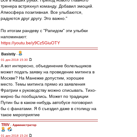
Все в наших руках. Приход нового главного
тренера встряхнул команду. Добавил эмоций.
Атмосфера позитивная. Все улыбаются,
радуются друг другу. Это важно."
По итогам рандеву с "Рапидом" эти улыбки
напоминают:
https://youtu.be/y9Cz5GiuOTY
Basistiy
-
01 дек 2018 15:30
А вот интересно, объединение болельщиков
может подать заявку на проведение митинга в
Москве? На Манежке допустим, хорошее
место. Темы митинга прямо из заявления
Фратрии к руководству можно списывать. Тихо-
мирно бы пообщались. Может по традиции
Путин бы в каком-нибудь автобусе поговорил
бы с фанатами. Я б съездил даже в столицу на
такое мероприятие
TRIV
-
Администратор
01 дек 2018 15:24