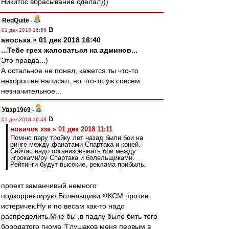
Никитос вбрасывание сделал)))
RedQuite
-
01 дек 2018 16:56
авоська » 01 дек 2018 16:40
...Тебе грех жаловаться на админов...
Это правда...)
А остальное не понял, кажется ты что-то
нехорошее написал, но что-то уж совсем
незначительное...
Увар1969
-
01 дек 2018 16:48
новичок хзк » 01 дек 2018 11:11
Помню пару тройку лет назад были бои на
ринге между фанатами Спартака и коней.
Сейчас надо организовывать бои между
игроками/ру Спартака и болельщиками.
Рейтинги будут высокие, реклама прибыль.
проект заманчивый.немного
подкорректирую.Болельщики ФКСМ против
истеричек.Ну и по весам как-то надо
распределить.Мне бы ,в падлу было бить того
бородатого гнома "Глушаков меня первым в