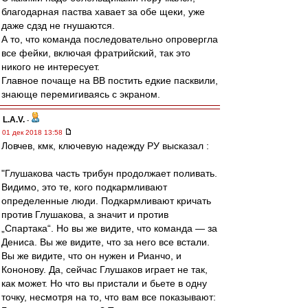
благодарная паства хавает за обе щеки, уже
даже сдзд не гнушаются.
А то, что команда последовательно опровергла
все фейки, включая фратрийский, так это
никого не интересует.
Главное почаще на ВВ постить едкие пасквили,
знающе перемигиваясь с экраном.
L.А.V.
-
01 дек 2018 13:58
Ловчев, кмк, ключевую надежду РУ высказал :
"Глушакова часть трибун продолжает поливать.
Видимо, это те, кого подкармливают
определенные люди. Подкармливают кричать
против Глушакова, а значит и против
„Спартака“. Но вы же видите, что команда — за
Дениса. Вы же видите, что за него все встали.
Вы же видите, что он нужен и Рианчо, и
Кононову. Да, сейчас Глушаков играет не так,
как может. Но что вы пристали и бьете в одну
точку, несмотря на то, что вам все показывают: