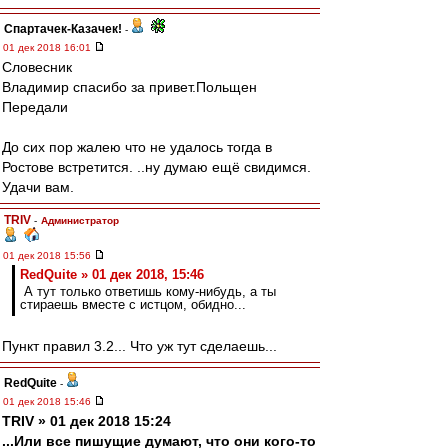
Спартачек-Казачек!
-
01 дек 2018 16:01
Словесник
Владимир спасибо за привет.Польщен
Передали
До сих пор жалею что не удалось тогда в
Ростове встретится. ..ну думаю ещё свидимся.
Удачи вам.
TRIV
-
Администратор
01 дек 2018 15:56
RedQuite » 01 дек 2018, 15:46
А тут только ответишь кому-нибудь, а ты
стираешь вместе с истцом, обидно...
Пункт правил 3.2... Что уж тут сделаешь...
RedQuite
-
01 дек 2018 15:46
TRIV » 01 дек 2018 15:24
...Или все пишущие думают, что они кого-то