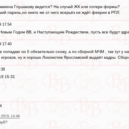
 замена Глушакову видится? На случай ЖК или потери формы?
ий парень,но никто же от него всерьёз не ждёт феерии в РПЛ.
9 17:54
 Новым Годом ВВ, и Наступающим Рождеством, пусть все будут здр
9 17:40
не попадаю но 5 обязательно схожу, а по сборной МЧМ , так тут у 
 игроков, ну и хорошо Локомотив Ярославский выдаёт кадры. Сбор
:38
19 15:31
4
 2019, 14:48
луб?