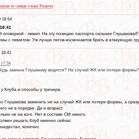
.
миная те самые слова Рианчо
 18:54
18:41
й оговоркой - лимит. На эту позицию паспорта сильнее Глушакова/Г
емы с лимитом. Уж лучше легов-космонавтов брать в атакующую груп
 18:41
 17:58
ибудь замена Глушакову видится? На случай ЖК или потери формы
 у Клуба и способы у тренера.
но Глушакова заменить не на случай ЖК или потери формы, а сразу
его не в порядке. Да и возраст.
льно не на кого. Нет в составе СМ никого.
 должен решать Клуб именно сейчас.
пьедестал, конечно.