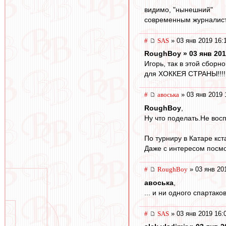
видимо, "нынешний"
современным журналист
#
SAS
» 03 янв 2019 16:
RoughBoy » 03 янв 201
Игорь, так в этой сборн
для ХОККЕЯ СТРАНЫ!!!!
#
авоська
» 03 янв 2019 
RoughBoy
,
Ну что поделать.Не вос
По турниру в Катаре кст
Даже с интересом посм
#
RoughBoy
» 03 янв 20
авоська
,
... и ни одного спартако
#
SAS
» 03 янв 2019 16: