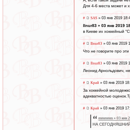
А, если такой задачи не
Для 4-6 места может и х
#
SAS
» 03 янв 2019 18:
Ilnur83 » 03 янв 2019 1
в Киеве их хоккейный "С
#
Ilnur83
» 03 янв 2019 
Что не говорите про эти
#
Ilnur83
» 03 янв 2019 
Леонид Арнольдович, не
#
Край
» 03 янв 2019 18
За хоккейной молодежко
адекватностью оценок.Т
#
Край
» 03 янв 2019 17
mmmmm » 03 янв 2
НА СЕГОДНЯШНИЙ Д