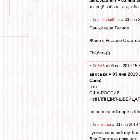
alek.vladimir » 03 янв 
ты ещё забыл - а дзюба то 
#
alek.vladimir
» 03 янв 
Сань,ладна Гулиев.
Жано в Ростове:Стартов
ГЫ,блть)))
#
SAS
» 03 янв 2019 15:
авоська » 03 янв 2019 
Саня:
п.ф.
США-РОССИЯ
ФИНЛЯНДИЯ-ШВЕЙЦАРИ
по последней паре в Ш
#
авоська
» 03 янв 2019 
Гулиев хороший футболи
Для Спартака пока нет.