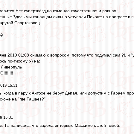
авится.Нет суперзвёзд,но команда качественная и ровная.
нные.Здесь мы канадцам сильно уступали.Похоже на прогресс в п
 крутой.Спартаковец.
39
янв 2019 01:08 снимаю с вопросом, потому что подумал сам ?!, и "
сь по-тихому :-) на:
- Ливерпуль
!!!!!!!!
2019 15:31
 ,когда в пару к Антохе не берут Депая..или допустим с Гараем про
охоже на "где Ташаев?"
9 15:31
ом. Ты написала, что видела интервью Массимо с этой темой.