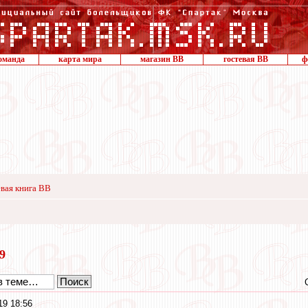
оманда
карта мира
магазин ВВ
гостевая ВВ
ф
вая книга ВВ
19
19 18:56