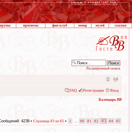
орумы
прогнозы
фан-клуб
юмор
музей
ссылки
Расширенный поиск
FAQ
Регистрация
Вход
Календарь ВВ
83
Сообщений: 4238 •
Страница
83
из
85
•
1
...
80
81
82
84
85