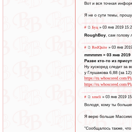
Вот и вся точная инфор
Я не о сути темы, прош
#
Буц
» 03 янв 2019 15:
RoughBoy
, сам голову 
#
RedQuite
» 03 янв 2019
mmmmm » 03 янв 2019 
Разве кто-то из прису
Ну хускоред следит за в
у Глушакова 6,88 (за 12)
https://ru.whoscored.com/Pl
https://ru.whoscored.com/P
#
xmeli
» 03 янв 2019 15
Володя, кому ты больше
Я верю больше Массимо 
"Сообщалось также, что