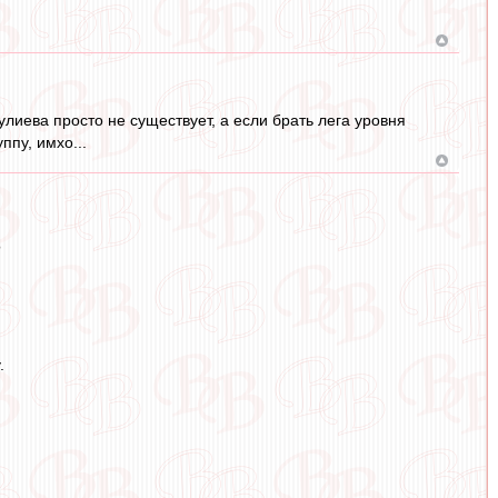
улиева просто не существует, а если брать лега уровня
пу, имхо...
?
.