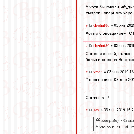
А хотя бы какая-нибудь
Умяров наверняка хорош
#
chedmi86
» 03 янв 201
Хоть и с опозданием, С
#
chedmi86
» 03 янв 201
Сегодня хоккей, жалко 
большинство на Востоке
#
xmeli
» 03 янв 2019 16
# словесник » 03 янв 20
Согласна.!!!
#
gav
» 03 янв 2019 16:2
RoughBoy » 03 янв
А что за внешний к