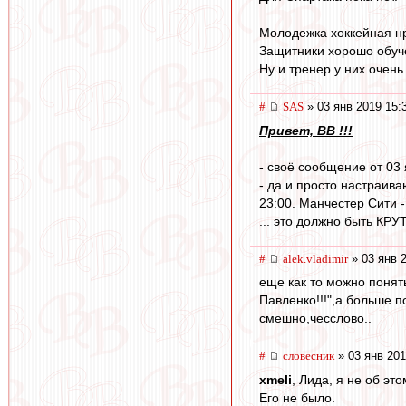
Молодежка хоккейная нр
Защитники хорошо обуче
Ну и тренер у них очень
#
SAS
» 03 янв 2019 15:
Привет, ВВ !!!
- своё сообщение от 03 
- да и просто настраиваю
23:00. Манчестер Сити 
... это должно быть КРУТО
#
alek.vladimir
» 03 янв 
еще как то можно понять
Павленко!!!",а больше п
смешно,чесслово..
#
словесник
» 03 янв 201
xmeli
, Лида, я не об эт
Его не было.