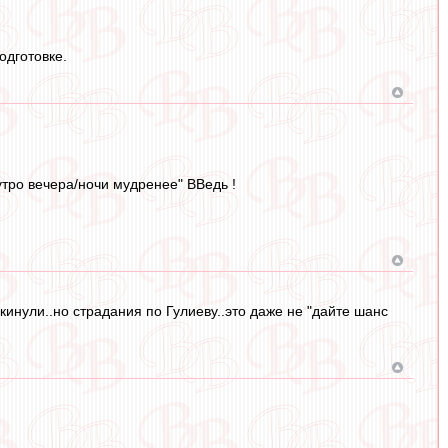
одготовке.
утро вечера/ночи мудренее" ВВедь !
кинули..но страдания по Гулиеву..это даже не "дайте шанс