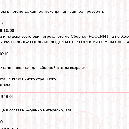
ам в погоне за хайпом некогда написанное проверять
18
9 16:06
ой и из цска всего один игрок... это же Сборная РОССИИ !!! а по
 - это БОЛЬШАЯ ЦЕЛЬ МОЛОДЁЖИ СЕБЯ ПРОЯВИТЬ У НИХ!!!!!... ест
16:10
питали наверное для сборной в этом возрасте.
ати не вижу ничего страшного.
отрим.
19 16:06
вца в составе. Ахуенно интересно, ага.
00