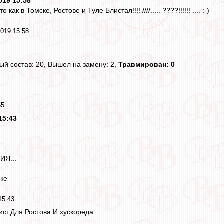
2019 15:58
как в Томске, Ростове и Туле Блистал!!!! ////..... ????!!!!!! .... :-)
2019 15:58
ый состав: 20, Вышел на замену: 2,
Травмирован: 0
55
15:43
Я...
оке
15:43
ст.Для Ростова.И хускореда.