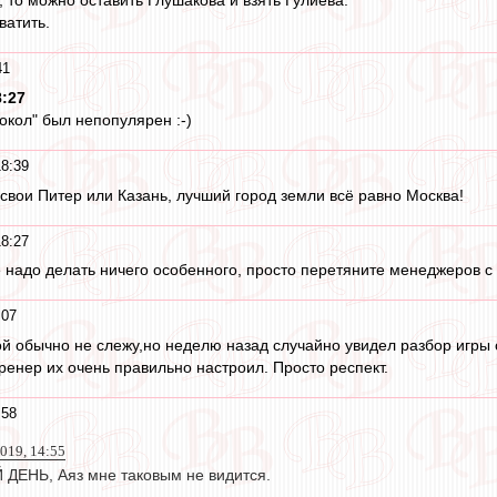
т, то можно оставить Глушакова и взять Гулиева.
ватить.
41
8:27
окол" был непопулярен :-)
18:39
 свои Питер или Казань, лучший город земли всё равно Москва!
18:27
 надо делать ничего особенного, просто перетяните менеджеров 
:07
й обычно не слежу,но неделю назад случайно увидел разбор игры 
ренер их очень правильно настроил. Просто респект.
:58
019, 14:55
ЕНЬ, Аяз мне таковым не видится.