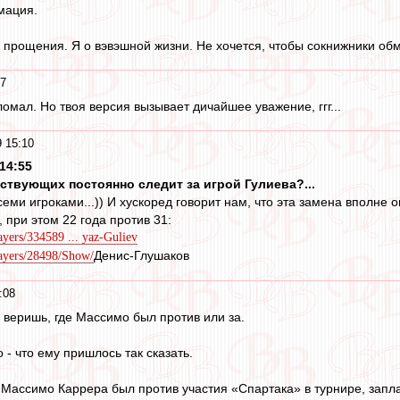
мация.
у прощения. Я о вэвэшной жизни. Не хочется, чтобы сокнижники об
27
ломал. Но твоя версия вызывает дичайшее уважение, ггг...
 15:10
14:55
тствующих постоянно следит за игрой Гулиева?...
семи игроками...)) И хускоред говорит нам, что эта замена вполне оп
, при этом 22 года против 31:
ayers/334589 ... yaz-Guliev
Денис-Глушаков
layers/28498/Show/
:08
 веришь, где Массимо был против или за.
- что ему пришлось так сказать.
 Массимо Каррера был против участия «Спартака» в турнире, зап