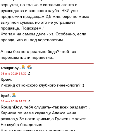
вернутся, но только с согласия агента и
руководства и внешнего клуба. НКИ уже
предложил продавцам 2,5 млн. евро по мимо
выкупной суммы, но это не устраивает
продавца. Подождём."
Что там на самом деле - хз. Особенно, если
правда, что он под череповским.
А нам без него реально беда? чтоб так
переживать эти перипетии..
RoughBoy
-
03 янв 2019 14:32
Край
,
Инсайд от конского клубного гинеколога? :)
Край
-
03 янв 2019 14:27
RoughBoy
, тебя слушать--так всех раздадут...
Кариока по маме скучал,у Алекса жена
рожала,у Зе ногти кривые,а Гулиев не хочет.
Не клуб,а богадельня.
Что-то в конюшне у всех игроков жены