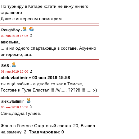
По турниру в Катаре кстати не вижу ничего
страшного.
Даже с интересом посмотрим.
RoughBoy
-
03 янв 2019 16:06
авоська
,
... и ни одного спартаковца в составе. Ахуенно
интересно, ага.
SAS
-
03 янв 2019 16:00
alek.vladimir » 03 янв 2019 15:58
ты ещё забыл - а дзюба то как в Томске,
Ростове и Туле Блистал!!!! ////..... ????!!!!!! .... :-)
alek.vladimir
-
03 янв 2019 15:58
Сань,ладна Гулиев.
Жано в Ростове:Стартовый состав: 20, Вышел
на замену: 2,
Травмирован: 0