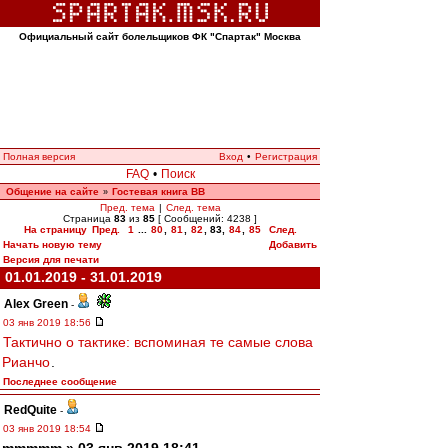
Официальный сайт болельщиков ФК "Спартак" Москва
Полная версия
Вход
•
Регистрация
FAQ
•
Поиск
Общение на сайте
Гостевая книга ВВ
»
Пред. тема
|
След. тема
Страница
83
из
85
[ Сообщений: 4238 ]
На страницу
Пред.
1
...
80
,
81
,
82
,
83
,
84
,
85
След.
Начать новую тему
Добавить
Версия для печати
01.01.2019 - 31.01.2019
Alex Green
-
03 янв 2019 18:56
Тактично о тактике: вспоминая те самые слова
Рианчо
.
Последнее сообщение
RedQuite
-
03 янв 2019 18:54