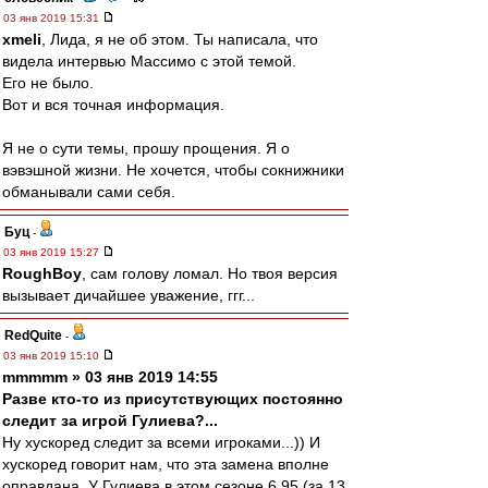
03 янв 2019 15:31
xmeli
, Лида, я не об этом. Ты написала, что
видела интервью Массимо с этой темой.
Его не было.
Вот и вся точная информация.
Я не о сути темы, прошу прощения. Я о
вэвэшной жизни. Не хочется, чтобы сокнижники
обманывали сами себя.
Буц
-
03 янв 2019 15:27
RoughBoy
, сам голову ломал. Но твоя версия
вызывает дичайшее уважение, ггг...
RedQuite
-
03 янв 2019 15:10
mmmmm » 03 янв 2019 14:55
Разве кто-то из присутствующих постоянно
следит за игрой Гулиева?...
Ну хускоред следит за всеми игроками...)) И
хускоред говорит нам, что эта замена вполне
оправдана. У Гулиева в этом сезоне 6,95 (за 13