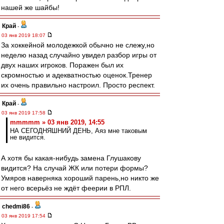
нашей же шайбы!
Край
-
03 янв 2019 18:07
За хоккейной молодежкой обычно не слежу,но
неделю назад случайно увидел разбор игры от
двух наших игроков. Поражен был их
скромностью и адекватностью оценок.Тренер
их очень правильно настроил. Просто респект.
Край
-
03 янв 2019 17:58
mmmmm » 03 янв 2019, 14:55
НА СЕГОДНЯШНИЙ ДЕНЬ, Аяз мне таковым
не видится.
А хотя бы какая-нибудь замена Глушакову
видится? На случай ЖК или потери формы?
Умяров наверняка хороший парень,но никто же
от него всерьёз не ждёт феерии в РПЛ.
chedmi86
-
03 янв 2019 17:54