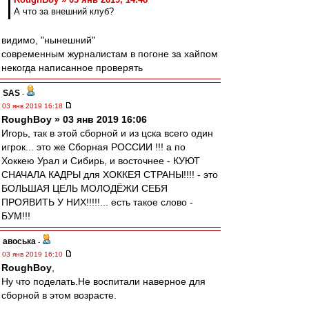
А что за внешний клуб?
видимо, "нынешний"
современным журналистам в погоне за хайпом
некогда написанное проверять
SAS
-
03 янв 2019 16:18
RoughBoy » 03 янв 2019 16:06
Игорь, так в этой сборной и из цска всего один
игрок... это же Сборная РОССИИ !!! а по
Хоккею Урал и Сибирь, и восточнее - КУЮТ
СНАЧАЛА КАДРЫ для ХОККЕЯ СТРАНЫ!!!! - это
БОЛЬШАЯ ЦЕЛЬ МОЛОДЁЖИ СЕБЯ
ПРОЯВИТЬ У НИХ!!!!!... есть такое слово -
БУМ!!!
авоська
-
03 янв 2019 16:10
RoughBoy
,
Ну что поделать.Не воспитали наверное для
сборной в этом возрасте.