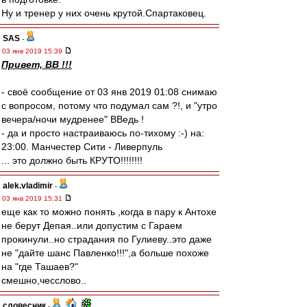
Ну и тренер у них очень крутой.Спартаковец.
SAS
-
03 янв 2019 15:39
Привет, ВВ !!!
- своё сообщение от 03 янв 2019 01:08 снимаю
с вопросом, потому что подумал сам ?!, и "утро
вечера/ночи мудренее" ВВедь !
- да и просто настраиваюсь по-тихому :-) на:
23:00. Манчестер Сити - Ливерпуль
... это должно быть КРУТО!!!!!!!!
alek.vladimir
-
03 янв 2019 15:31
еще как то можно понять ,когда в пару к Антохе
не берут Депая..или допустим с Гараем
прокинули..но страдания по Гулиеву..это даже
не "дайте шанс Павленко!!!",а больше похоже
на "где Ташаев?"
смешно,чесслово..
словесник
-