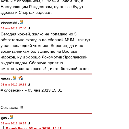
Хоть и с опозданием, С Новым Годом ВВ, и
Наступающим Рождеством, пусть все будут
здравы и Спартак радовал.
chedmi86
-
03 янв 2019 17:40
Сегодня хоккей, жалко не попадаю но 5
обязательно схожу, а по сборной МЧМ , так тут
у нас последний чемпион Воронин, да и по
воспитанникам большинство на Востоке
игроков, ну и хорошо Локомотив Ярославский
выдаёт кадры. Сборную приятно
смотреть,состав ровный , и это большой плюс
xmeli
-
03 янв 2019 16:38
# словесник » 03 янв 2019 15:31
Согласна.!!!
gav
-
03 янв 2019 16:24
RoughBoy » 03 янв 2019, 14:48