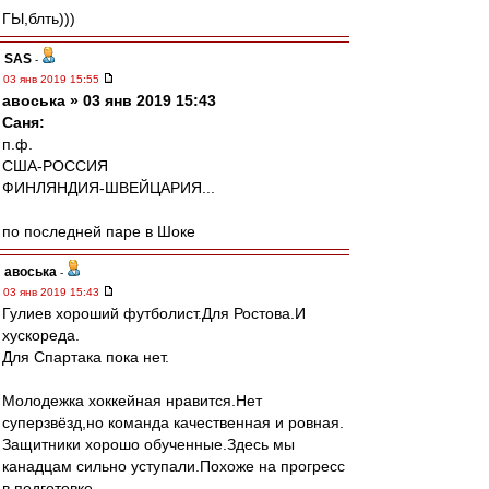
ГЫ,блть)))
SAS
-
03 янв 2019 15:55
авоська » 03 янв 2019 15:43
Саня:
п.ф.
США-РОССИЯ
ФИНЛЯНДИЯ-ШВЕЙЦАРИЯ...
по последней паре в Шоке
авоська
-
03 янв 2019 15:43
Гулиев хороший футболист.Для Ростова.И
хускореда.
Для Спартака пока нет.
Молодежка хоккейная нравится.Нет
суперзвёзд,но команда качественная и ровная.
Защитники хорошо обученные.Здесь мы
канадцам сильно уступали.Похоже на прогресс
в подготовке.