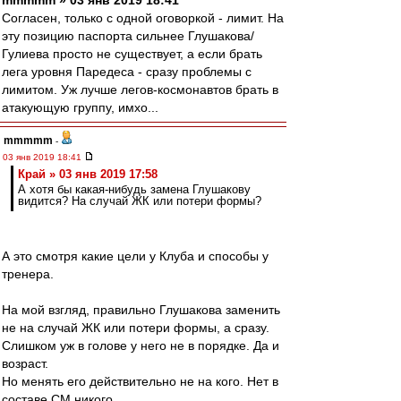
mmmmm » 03 янв 2019 18:41
Согласен, только с одной оговоркой - лимит. На
эту позицию паспорта сильнее Глушакова/
Гулиева просто не существует, а если брать
лега уровня Паредеса - сразу проблемы с
лимитом. Уж лучше легов-космонавтов брать в
атакующую группу, имхо...
mmmmm
-
03 янв 2019 18:41
Край » 03 янв 2019 17:58
А хотя бы какая-нибудь замена Глушакову
видится? На случай ЖК или потери формы?
А это смотря какие цели у Клуба и способы у
тренера.
На мой взгляд, правильно Глушакова заменить
не на случай ЖК или потери формы, а сразу.
Слишком уж в голове у него не в порядке. Да и
возраст.
Но менять его действительно не на кого. Нет в
составе СМ никого.