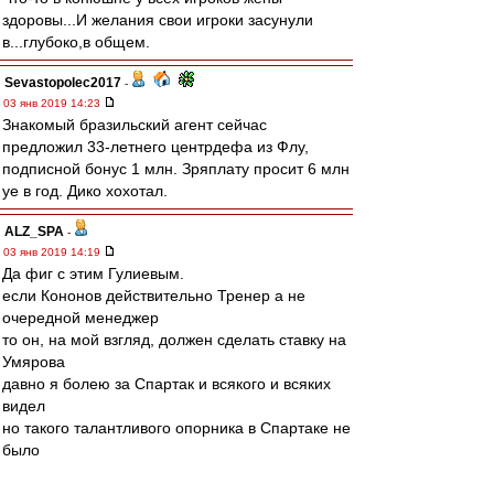
здоровы...И желания свои игроки засунули
в...глубоко,в общем.
Sevastopolec2017
-
03 янв 2019 14:23
Знакомый бразильский агент сейчас
предложил 33-летнего центрдефа из Флу,
подписной бонус 1 млн. Зряплату просит 6 млн
уе в год. Дико хохотал.
ALZ_SPA
-
03 янв 2019 14:19
Да фиг с этим Гулиевым.
если Кононов действительно Тренер а не
очередной менеджер
то он, на мой взгляд, должен сделать ставку на
Умярова
давно я болею за Спартак и всякого и всяких
видел
но такого талантливого опорника в Спартаке не
было
даже при Бескове и Романцеве, лучше