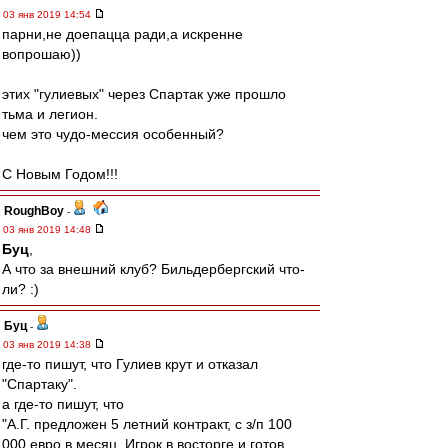
03 янв 2019 14:54
парни,не доепацца ради,а искренне
вопрошаю))
этих "гулиевых" через Спартак уже прошло
тьма и легион.
чем это чудо-мессия особенный?
С Новым Годом!!!
RoughBoy
-
03 янв 2019 14:48
Буц
,
А что за внешний клуб? Бильдербергский что-
ли? :)
Буц
-
03 янв 2019 14:38
где-то пишут, что Гулиев крут и отказал
"Спартаку".
а где-то пишут, что
"А.Г. предложен 5 летний контракт, с з/п 100
000 евро в месяц. Игрок в восторге и готов