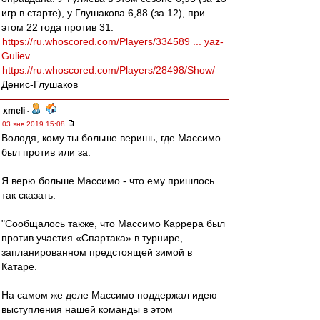
игр в старте), у Глушакова 6,88 (за 12), при
этом 22 года против 31:
https://ru.whoscored.com/Players/334589 ... yaz-
Guliev
https://ru.whoscored.com/Players/28498/Show/
Денис-Глушаков
xmeli
-
03 янв 2019 15:08
Володя, кому ты больше веришь, где Массимо
был против или за.
Я верю больше Массимо - что ему пришлось
так сказать.
"Сообщалось также, что Массимо Каррера был
против участия «Спартака» в турнире,
запланированном предстоящей зимой в
Катаре.
На самом же деле Массимо поддержал идею
выступления нашей команды в этом