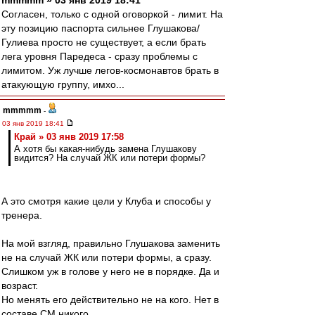
mmmmm » 03 янв 2019 18:41
Согласен, только с одной оговоркой - лимит. На
эту позицию паспорта сильнее Глушакова/
Гулиева просто не существует, а если брать
лега уровня Паредеса - сразу проблемы с
лимитом. Уж лучше легов-космонавтов брать в
атакующую группу, имхо...
mmmmm
-
03 янв 2019 18:41
Край » 03 янв 2019 17:58
А хотя бы какая-нибудь замена Глушакову
видится? На случай ЖК или потери формы?
А это смотря какие цели у Клуба и способы у
тренера.
На мой взгляд, правильно Глушакова заменить
не на случай ЖК или потери формы, а сразу.
Слишком уж в голове у него не в порядке. Да и
возраст.
Но менять его действительно не на кого. Нет в
составе СМ никого.