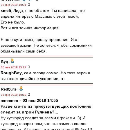
03 янв 2019 15:31
xmeli
, Лида, я не об этом. Ты написала, что
видела интервью Массимо с этой темой.
Его не было.
Вот и вся точная информация.
Я не о сути темы, прошу прощения. Я о
вэвэшной жизни. Не хочется, чтобы сокнижники
обманывали сами себя.
Буц
-
03 янв 2019 15:27
RoughBoy
, сам голову ломал. Но твоя версия
вызывает дичайшее уважение, ггг...
RedQuite
-
03 янв 2019 15:10
mmmmm » 03 янв 2019 14:55
Разве кто-то из присутствующих постоянно
следит за игрой Гулиева?...
Ну хускоред следит за всеми игроками...)) И
хускоред говорит нам, что эта замена вполне
оправдана. У Гулиева в этом сезоне 6,95 (за 13