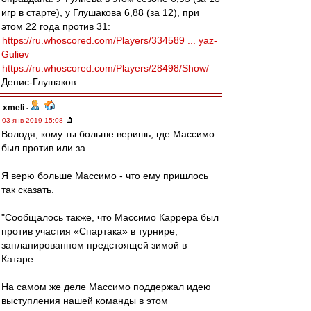
игр в старте), у Глушакова 6,88 (за 12), при
этом 22 года против 31:
https://ru.whoscored.com/Players/334589 ... yaz-
Guliev
https://ru.whoscored.com/Players/28498/Show/
Денис-Глушаков
xmeli
-
03 янв 2019 15:08
Володя, кому ты больше веришь, где Массимо
был против или за.
Я верю больше Массимо - что ему пришлось
так сказать.
"Сообщалось также, что Массимо Каррера был
против участия «Спартака» в турнире,
запланированном предстоящей зимой в
Катаре.
На самом же деле Массимо поддержал идею
выступления нашей команды в этом