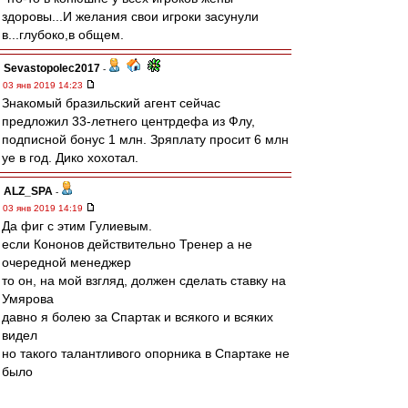
здоровы...И желания свои игроки засунули
в...глубоко,в общем.
Sevastopolec2017
-
03 янв 2019 14:23
Знакомый бразильский агент сейчас
предложил 33-летнего центрдефа из Флу,
подписной бонус 1 млн. Зряплату просит 6 млн
уе в год. Дико хохотал.
ALZ_SPA
-
03 янв 2019 14:19
Да фиг с этим Гулиевым.
если Кононов действительно Тренер а не
очередной менеджер
то он, на мой взгляд, должен сделать ставку на
Умярова
давно я болею за Спартак и всякого и всяких
видел
но такого талантливого опорника в Спартаке не
было
даже при Бескове и Романцеве, лучше