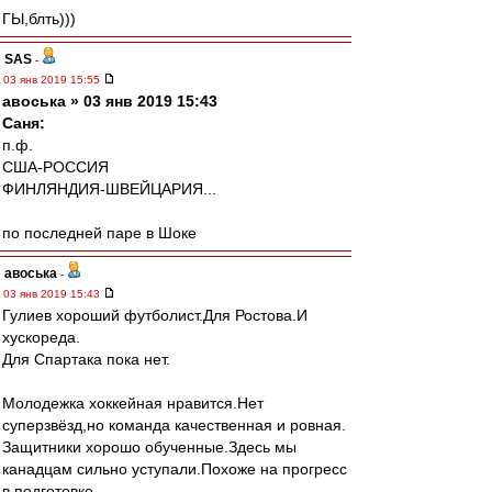
ГЫ,блть)))
SAS
-
03 янв 2019 15:55
авоська » 03 янв 2019 15:43
Саня:
п.ф.
США-РОССИЯ
ФИНЛЯНДИЯ-ШВЕЙЦАРИЯ...
по последней паре в Шоке
авоська
-
03 янв 2019 15:43
Гулиев хороший футболист.Для Ростова.И
хускореда.
Для Спартака пока нет.
Молодежка хоккейная нравится.Нет
суперзвёзд,но команда качественная и ровная.
Защитники хорошо обученные.Здесь мы
канадцам сильно уступали.Похоже на прогресс
в подготовке.