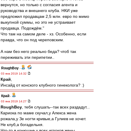
вернутся, но только с согласия агента и
руководства и внешнего клуба. НКИ уже
предложил продавцам 2,5 млн. евро по мимо
выкупной суммы, но это не устраивает
продавца. Подождём."
Что там на самом деле - хз. Особенно, если
правда, что он под череповским.
А нам без него реально беда? чтоб так
переживать эти перипетии..
RoughBoy
-
03 янв 2019 14:32
Край
,
Инсайд от конского клубного гинеколога? :)
Край
-
03 янв 2019 14:27
RoughBoy
, тебя слушать--так всех раздадут...
Кариока по маме скучал,у Алекса жена
рожала,у Зе ногти кривые,а Гулиев не хочет.
Не клуб,а богадельня.
Что-то в конюшне у всех игроков жены