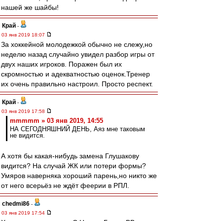
нашей же шайбы!
Край
-
03 янв 2019 18:07
За хоккейной молодежкой обычно не слежу,но
неделю назад случайно увидел разбор игры от
двух наших игроков. Поражен был их
скромностью и адекватностью оценок.Тренер
их очень правильно настроил. Просто респект.
Край
-
03 янв 2019 17:58
mmmmm » 03 янв 2019, 14:55
НА СЕГОДНЯШНИЙ ДЕНЬ, Аяз мне таковым
не видится.
А хотя бы какая-нибудь замена Глушакову
видится? На случай ЖК или потери формы?
Умяров наверняка хороший парень,но никто же
от него всерьёз не ждёт феерии в РПЛ.
chedmi86
-
03 янв 2019 17:54