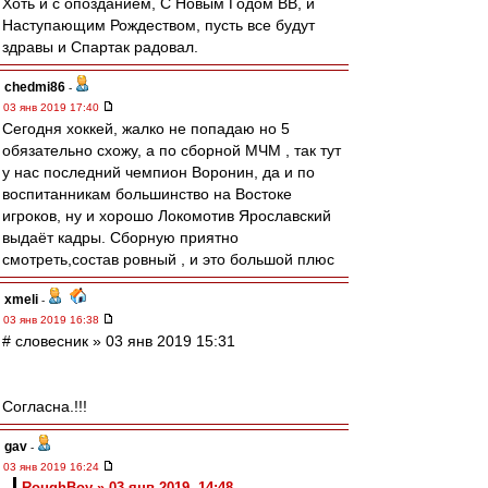
Хоть и с опозданием, С Новым Годом ВВ, и
Наступающим Рождеством, пусть все будут
здравы и Спартак радовал.
chedmi86
-
03 янв 2019 17:40
Сегодня хоккей, жалко не попадаю но 5
обязательно схожу, а по сборной МЧМ , так тут
у нас последний чемпион Воронин, да и по
воспитанникам большинство на Востоке
игроков, ну и хорошо Локомотив Ярославский
выдаёт кадры. Сборную приятно
смотреть,состав ровный , и это большой плюс
xmeli
-
03 янв 2019 16:38
# словесник » 03 янв 2019 15:31
Согласна.!!!
gav
-
03 янв 2019 16:24
RoughBoy » 03 янв 2019, 14:48