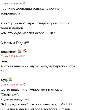
03 янв 2019 14:54
парни,не доепацца ради,а искренне
вопрошаю))
этих "гулиевых" через Спартак уже прошло
тьма и легион.
чем это чудо-мессия особенный?
С Новым Годом!!!
RoughBoy
-
03 янв 2019 14:48
Буц
,
А что за внешний клуб? Бильдербергский что-
ли? :)
Буц
-
03 янв 2019 14:38
где-то пишут, что Гулиев крут и отказал
"Спартаку".
а где-то пишут, что
"А.Г. предложен 5 летний контракт, с з/п 100
000 евро в месяц. Игрок в восторге и готов