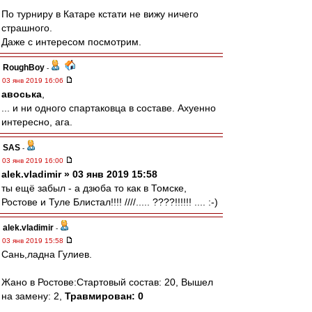
По турниру в Катаре кстати не вижу ничего
страшного.
Даже с интересом посмотрим.
RoughBoy
-
03 янв 2019 16:06
авоська
,
... и ни одного спартаковца в составе. Ахуенно
интересно, ага.
SAS
-
03 янв 2019 16:00
alek.vladimir » 03 янв 2019 15:58
ты ещё забыл - а дзюба то как в Томске,
Ростове и Туле Блистал!!!! ////..... ????!!!!!! .... :-)
alek.vladimir
-
03 янв 2019 15:58
Сань,ладна Гулиев.
Жано в Ростове:Стартовый состав: 20, Вышел
на замену: 2,
Травмирован: 0