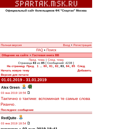
Официальный сайт болельщиков ФК "Спартак" Москва
Полная версия
Вход
•
Регистрация
FAQ
•
Поиск
Общение на сайте
Гостевая книга ВВ
»
Пред. тема
|
След. тема
Страница
83
из
85
[ Сообщений: 4238 ]
На страницу
Пред.
1
...
80
,
81
,
82
,
83
,
84
,
85
След.
Начать новую тему
Добавить
Версия для печати
01.01.2019 - 31.01.2019
Alex Green
-
03 янв 2019 18:56
Тактично о тактике: вспоминая те самые слова
Рианчо
.
Последнее сообщение
RedQuite
-
03 янв 2019 18:54