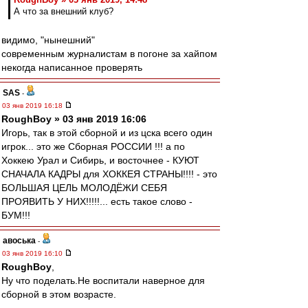
А что за внешний клуб?
видимо, "нынешний"
современным журналистам в погоне за хайпом
некогда написанное проверять
SAS
-
03 янв 2019 16:18
RoughBoy » 03 янв 2019 16:06
Игорь, так в этой сборной и из цска всего один
игрок... это же Сборная РОССИИ !!! а по
Хоккею Урал и Сибирь, и восточнее - КУЮТ
СНАЧАЛА КАДРЫ для ХОККЕЯ СТРАНЫ!!!! - это
БОЛЬШАЯ ЦЕЛЬ МОЛОДЁЖИ СЕБЯ
ПРОЯВИТЬ У НИХ!!!!!... есть такое слово -
БУМ!!!
авоська
-
03 янв 2019 16:10
RoughBoy
,
Ну что поделать.Не воспитали наверное для
сборной в этом возрасте.