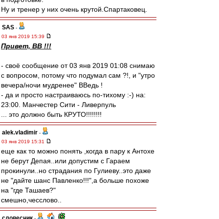
Ну и тренер у них очень крутой.Спартаковец.
SAS
-
03 янв 2019 15:39
Привет, ВВ !!!
- своё сообщение от 03 янв 2019 01:08 снимаю
с вопросом, потому что подумал сам ?!, и "утро
вечера/ночи мудренее" ВВедь !
- да и просто настраиваюсь по-тихому :-) на:
23:00. Манчестер Сити - Ливерпуль
... это должно быть КРУТО!!!!!!!!
alek.vladimir
-
03 янв 2019 15:31
еще как то можно понять ,когда в пару к Антохе
не берут Депая..или допустим с Гараем
прокинули..но страдания по Гулиеву..это даже
не "дайте шанс Павленко!!!",а больше похоже
на "где Ташаев?"
смешно,чесслово..
словесник
-