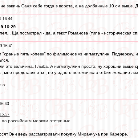
о не закинь Саня себе тогда в ворота, а на долбанные 10 см выше.
9 16:44
9 16:29
пел... Ща посмотрел - да, а текст Романова (типа - историческая с
9 16:41
ои "сраные пять копеек" по филимонов vs нигматуллин. Подчеркну,
ался.
ля это величина. Глыба. А нигматуллин просто, ну хороший выше ср
е, мне представляется, не у одного ногомячиста отбил желание лез
яю...
16:40
 15:57
 по российским меркам отступные.
осят.Они ведь рассматривали покупку Миранчука при Карерре.