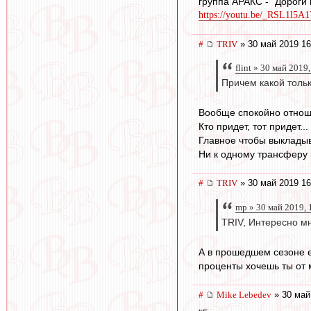
группа АРАКС - "Дороги
https://youtu.be/_RSL1l5A
#
TRIV
» 30 май 2019 16
flint » 30 май 2019
Причем какой тольк
Вообще спокойно отношу
Кто придет, тот придет...
Главное чтобы выкладыв
Ни к одному трансферу н
#
TRIV
» 30 май 2019 16
mp » 30 май 2019, 
TRIV, Интересно м
А в прошедшем сезоне ес
проценты хочешь ты от
#
Mike Lebedev
» 30 май