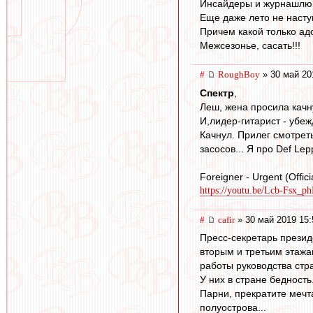
Инсайдеры и журнашлюшк
Еще даже лето не насту
Причем какой только адо
Межсезонье, сасать!!!
#
RoughBoy
» 30 май 20
Спектр
,
Леш, жена просила кач
И,лидер-гитарист - убеж
Качнул. Прилег смотрет
засосов... Я про Def Le
Foreigner - Urgent (Offic
https://youtu.be/Lcb-Fsx_p
#
cafir
» 30 май 2019 15:
Пресс-секретарь презид
вторым и третьим этажа
работы руководства стр
У них в стране бедность
Парни, прекратите мечта
полуострова...