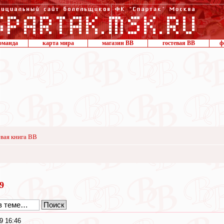
оманда
карта мира
магазин ВВ
гостевая ВВ
ф
вая книга ВВ
19
9 16:46