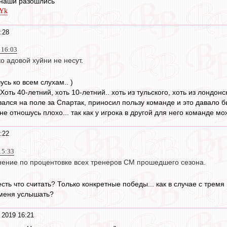
 наши разошлись"
1Yk
:28
, 16:03
о адовой хуйни не несут.
сь ко всем слухам.. )
 Хоть 40-летний, хоть 10-летний.. хоть из тульского, хоть из лондонск
ался на поле за Спартак, приносил пользу команде и это давало бы
е отношусь плохо... так как у игрока в другой для него команде мож
:22
15:33
нение по процентовке всех тренеров СМ прошедшего сезона.
ть что считать? Только конкретные победы... как в случае с тремя
 меня услышать?
 2019 16:21