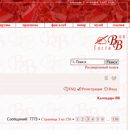
орумы
прогнозы
фан-клуб
юмор
музей
ссылки
Расширенный поиск
FAQ
Регистрация
Вход
Календарь ВВ
3
Сообщений: 7773 •
Страница
3
из
156
•
1
2
4
5
6
...
156