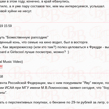
и в этом году, конечно, в край ебанулись.
пило, а я уже пару составов тех, кем мы интересуемся, услышал.
вой хуйни не несут.
19 15:59
нуть "Божественную рапсодию"
денный конь, что семью на кино водил, был в восторге.
ь. Как звукорежиссер (или кто там?) полез целоваться к Фредди - 
ppard и Girlscool лучше посмотрю, можно? :)
ial Music Video)
hM
58
ента Российской Федерации, мы с ним покуривали "Яву" явскую, по
ми ИСАА при МГУ имени М.В.Ломоносова, заявил сегодня, что "бо
аны".
.
ть о перспективных покупках, о бензине по 29-ти рублей за литр,