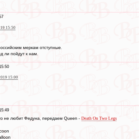
57
019 15:50
российским меркам отступные.
д ли пойдут к нам.
15:50
2019 15:00
15:49
 кто не любит Федуна, передаем Queen -
Death On Two Legs
ycoon
alloon