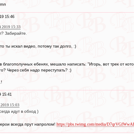
amn
19 15:46
й 2019 15:33
ал? Забирайте.
о ты искал видео, потому так долго, :)
в благополучных ебенях, мешало написать: "Игорь, вот трек от кот
го? Через себя надо переступать? :)
.!
 15:41
 2019 15:03
егда идут в обход )
герои всегда прут напролом!
https://pbs.twimg.com/media/D7qrVGfWwAI