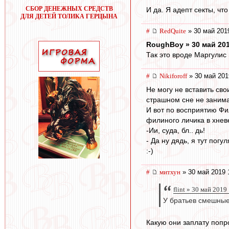
СБОР ДЕНЕЖНЫХ СРЕДСТВ
И да. Я адепт секты, чт
ДЛЯ ДЕТЕЙ ТОЛИКА ГЕРЦЫНА
#
RedQuite
» 30 май 201
RoughBoy » 30 май 201
Так это вроде Маргулис 
#
Nikiforoff
» 30 май 201
Не могу не вставить св
страшном сне не заним
И вот по восприятию Фи
филиного личика в хнев
-Ии, суда, бл.. дь!
- Да ну дядь, я тут погул
:-)
#
митхун
» 30 май 2019 
flint » 30 май 2019
У братьев смешные
Какую они заплату попр