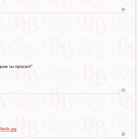
ором ты просил!"
8mJn.jpg