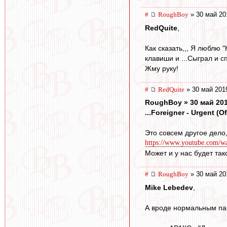
#
RoughBoy
» 30 май 20
RedQuite
,
Как сказать,,, Я люблю 
клавиши и ...Сыграл и с
Жму руку!
#
RedQuite
» 30 май 201
RoughBoy » 30 май 201
...Foreigner - Urgent (Of
Это совсем другое дело,
https://www.youtube.com
Может и у нас будет так
#
RoughBoy
» 30 май 20
Mike Lebedev
,
А вроде нормальным па