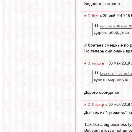
Бедность в стране...
#
flint
» 30 май 2019 15:
митхун » 30 май 2
Дорого обойдётся.
У братьев смешные по 
Но теперь они очень вря
#
митхун
» 30 май 2019 
kvzakhar » 30 май 
купите миранчука
Дорого обойдётся.
#
Спектр
» 30 май 2019 
Для тех из "тутошних",
Talk like a big business t
But you're just a hot air b