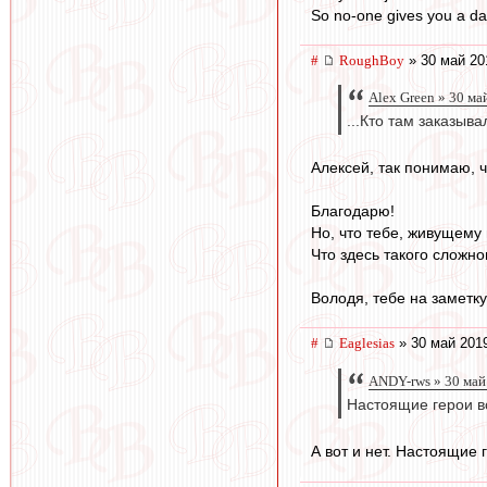
So no-one gives you a d
#
RoughBoy
» 30 май 20
Alex Green » 30 ма
...Кто там заказыв
Алексей, так понимаю, чт
Благодарю!
Но, что тебе, живущему 
Что здесь такого сложно
Володя, тебе на заметку
#
Eaglesias
» 30 май 2019
ANDY-rws » 30 май
Настоящие герои вс
А вот и нет. Настоящие 