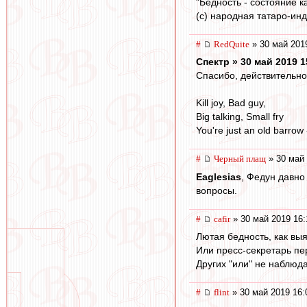
"Бедность - состояние 
(с) народная татаро-ин
#
RedQuite
» 30 май 201
Спектр » 30 май 2019 1
Спасибо, действительно 
Kill joy, Bad guy,
Big talking, Small fry
You're just an old barrow -
#
Черный плащ
» 30 май 
Eaglesias
, Федун давно
вопросы.
#
cafir
» 30 май 2019 16:
Лютая бедность, как выя
Или пресс-секретарь пер
Других "или" не наблюда
#
flint
» 30 май 2019 16: