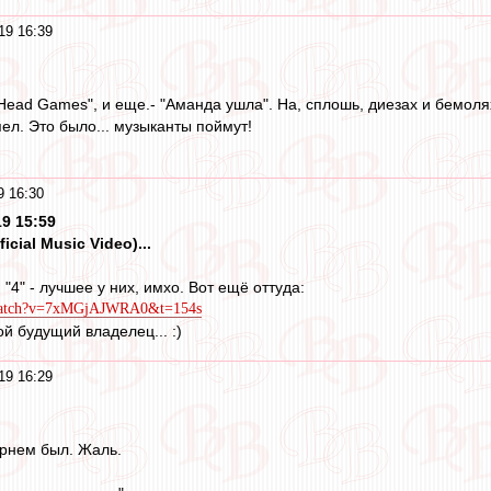
19 16:39
"Head Games", и еще.- "Аманда ушла". На, сплошь, диезах и бемолях
пел. Это было... музыканты поймут!
9 16:30
9 15:59
ficial Music Video)...
 "4" - лучшее у них, имхо. Вот ещё оттуда:
/watch?v=7xMGjAJWRA0&t=154s
ой будущий владелец... :)
19 16:29
рнем был. Жаль.