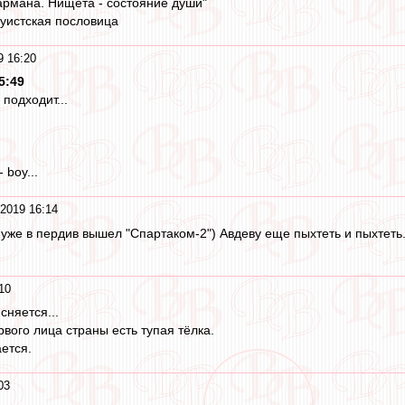
кармана. Нищета - состояние души"
дуистская пословица
9 16:20
5:49
подходит...
 boy...
2019 16:14
 уже в пердив вышел "Спартаком-2") Авдеву еще пыхтеть и пыхтеть
10
сняется...
вого лица страны есть тупая тёлка.
ется.
03