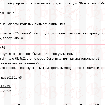
 соплей усираться , как те же мусора, которые уже 35 лет - ни о чё
2011 10:57
о за Спартак болеть и быть объективными.
тивность и "боление" за команду - вещи несовместимые в принципе.
, послушаю. ))
0:56
не судья, но хотелось бы мнение твое услышать.
 финале ЛЕ 5:2, это позором бы считал или так..на тоненького?
езонка или не завалена?
тике весной в еврокубках, мы смотрелись мощнее всех - бамжей, ко
 дек 2011 10:56
11 09:06
11 09:06