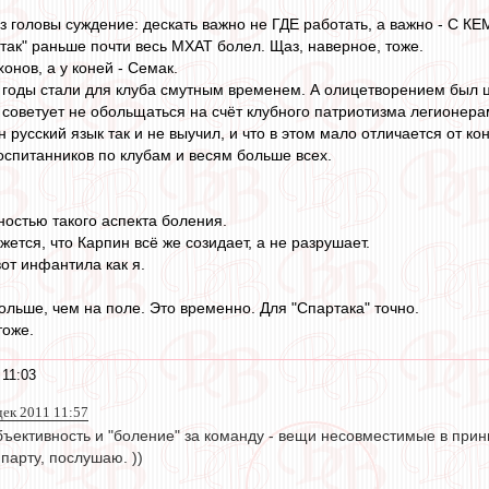
з головы суждение: дескать важно не ГДЕ работать, а важно - С КЕ
ртак" раньше почти весь МХАТ болел. Щаз, наверное, тоже.
хонов, а у коней - Семак.
 годы стали для клуба смутным временем. А олицетворением был 
 советует не обольщаться на счёт клубного патриотизма легионера
 русский язык так и не выучил, и что в этом мало отличается от кон
оспитанников по клубам и весям больше всех.
остью такого аспекта боления.
жется, что Карпин всё же созидает, а не разрушает.
вот инфантила как я.
ольше, чем на поле. Это временно. Для "Спартака" точно.
тоже.
 11:03
дек 2011 11:57
бъективность и "боление" за команду - вещи несовместимые в прин
парту, послушаю. ))