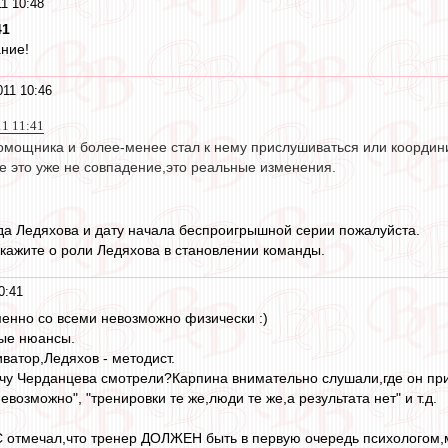
1 10:48
41
ние!
011 10:46
11 11:41
мощника и более-менее стал к нему прислушиваться или координир
те это уже не совпадение,это реальные изменения.
да Ледяхова и дату начала беспроигрышной серии пожалуйста.
скажите о роли Ледяхова в становлении команды.
0:41
енно со всеми невозможно физически :)
ые нюансы.
ватор,Ледяхов - методист.
чу Черданцева смотрели?Карпина внимательно слушали,где он пр
евозможно", "тренировки те же,люди те же,а результата нет" и т.д.
С отмечал,что тренер ДОЛЖЕН быть в первую очередь психологом,