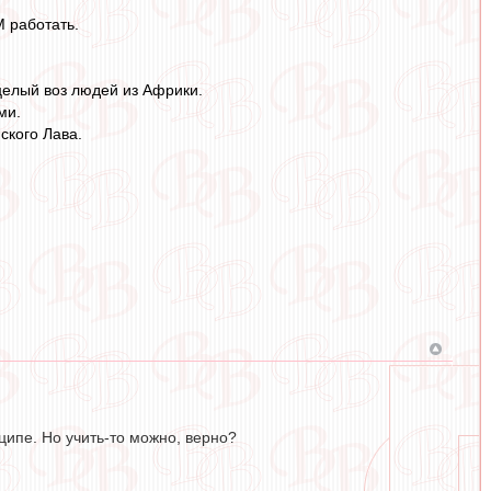
М работать.
целый воз людей из Африки.
ми.
ского Лава.
ципе. Но учить-то можно, верно?