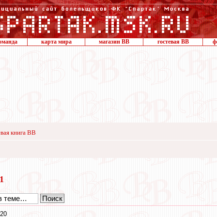
оманда
карта мира
магазин ВВ
гостевая ВВ
ф
вая книга ВВ
11
:20