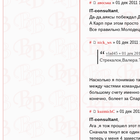
#
авоська
» 01 дек 2011 
IT-consultant
,
Да-да,аяксы побеждал Д
А Карп при этом просто 
Все правильно.Молодец
#
nick_ws
» 01 дек 2011 
vlad45 » 01 дек 20
Стрекалок,Валера.Т
Насколько я понимаю так
между частями команды 
большому счету именно з
конечно, болеет за Спар
#
kuzmichC
» 01 дек 201
IT-consultant
,
Ага ,я тож прошел этот 
Сначала тянул все один
теперь у меня 4 замест