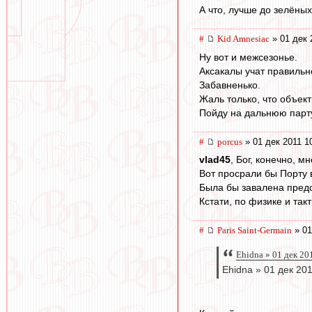
А что, лучше до зелёных
#
Kid Amnesiac
» 01 дек 
Ну вот и межсезонье.
Аксакалы учат правильн
Забавненько.
Жаль только, что объек
Пойду на дальнюю парту
#
porcus
» 01 дек 2011 1
vlad45
, Бог, конечно, м
Вот просрали бы Порту в
Была бы завалена предс
Кстати, по физике и так
#
Paris Saint-Germain
» 01
Ehidna » 01 дек 20
Ehidna » 01 дек 20