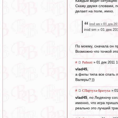
Каждый видит ситуацию 
Скажу двумя словами, п
делает на поле, имхо.
irod sm » 01 дек 2
irod sm » 01 дек 20
По моему, сначала он пр
Возможно что точкой это
#
Pafnuti
» 01 дек 2011 1
vlad45
,
а филы типа все спать 
Валеры?:))
#
СПартуха-Братуха
» 01
vlad45
, по Ледяхочу сог
именно, что игра пришла
реально это лучший тра