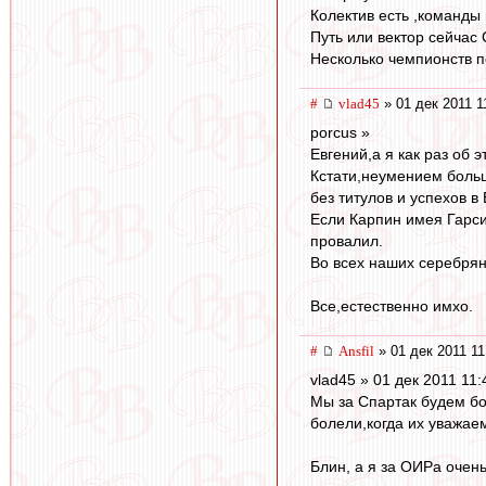
Колектив есть ,команды 
Путь или вектор сейчас
Несколько чемпионств п
#
vlad45
» 01 дек 2011 1
porcus »
Евгений,а я как раз об 
Кстати,неумением больш
без титулов и успехов в
Если Карпин имея Гарси
провалил.
Во всех наших серебрян
Все,естественно имхо.
#
Ansfil
» 01 дек 2011 11
vlad45 » 01 дек 2011 11:
Мы за Спартак будем бо
болели,когда их уважае
Блин, а я за ОИРа очень