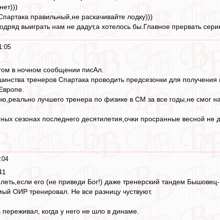
нет)))
 Спартака правильный,не раскачивайте лодку)))
одряд выиграть нам не дадут,а хотелось бы.Главное прервать сери
1:05
этом в ночном сообщении писАл.
инства тренеров Спартака проводить предсезонки для получения м
 Европе.
ю,реально лучшего тренера по физике в СМ за все годы,не смог 
ных сезонах последнего десятилетия,очки просранные весной не д
:04
41
леть,если его (не приведи Бог!) даже тренерский тандем Бышовец-Г
мый ОИР тренировал. Не все разницу чуствуют.
 переживал, когда у него не шло в динаме.