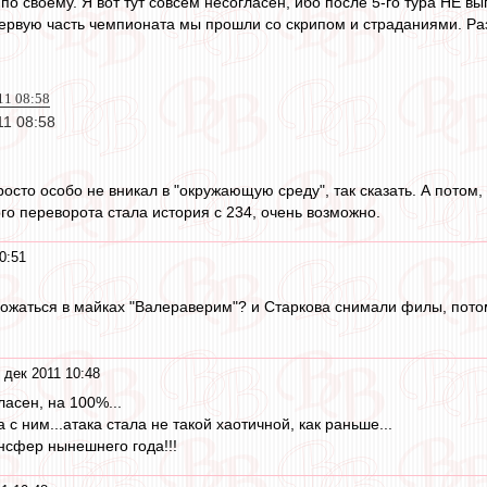
по своему. Я вот тут совсем несогласен, ибо после 5-го тура НЕ 
ервую часть чемпионата мы прошли со скрипом и страданиями. Разн
011 08:58
11 08:58
осто особо не вникал в "окружающую среду", так сказать. А потом
го переворота стала история с 234, очень возможно.
0:51
ложаться в майках "Валераверим"? и Старкова снимали филы, пото
 дек 2011 10:48
ласен, на 100%...
 с ним...атака стала не такой хаотичной, как раньше...
нсфер нынешнего года!!!