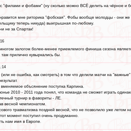
 с "филами и фобами" (ну сколько можно ВСЁ делить на чёрное и б
равится мне риторика "фобская". Фобы вообще молодцы - они же за
лельщику теперь никуда) выигрышная по-любому.
ни не за Спартак!
:16
 многом залогом более-менее приемлемого финиша сезона являетс
и там прилично кувыркались бы.
1:14
 (или не ошибка, как смотреть) в том что делили матчи на "важные"
езультат.
я вменяемое объсянение поступка Карпина.
онье 2010 - 2011 года понял, что команда не сможет играть одинак
ечный турнир в фавориты - ЛЕ.
ав весной чемпионатом.
сового травматизма поздней весной, что не позволило уже летом н
тот момент поступил очень продуманно.
ть нам имя в Европе.