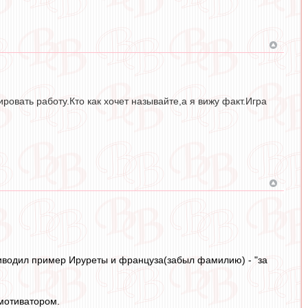
овать работу.Кто как хочет называйте,а я вижу факт.Игра
иводил пример Ируреты и француза(забыл фамилию) - "за
мотиватором.