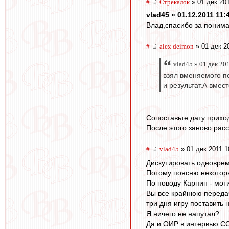
#
Стрекалок
» 01 дек 201
vlad45 » 01.12.2011 11:
Влад,спасибо за понима
#
alex deimon
» 01 дек 2
vlad45 » 01 дек 20
взял вменяемого по
и результат.А вмес
Сопоставьте дату прихо
После этого заново рас
#
vlad45
» 01 дек 2011 1
Дискутировать одноврем
Потому поясню некотор
По поводу Карпин - моти
Вы все крайнюю переда
три дня игру поставить н
Я ничего не напутал?
Да и ОИР в интервью С