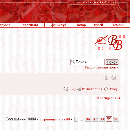
орумы
прогнозы
фан-клуб
юмор
музей
ссылки
Расширенный поиск
FAQ
Регистрация
Вход
Календарь ВВ
89
Сообщений: 4494 •
Страница
89
из
90
•
1
...
86
87
88
90