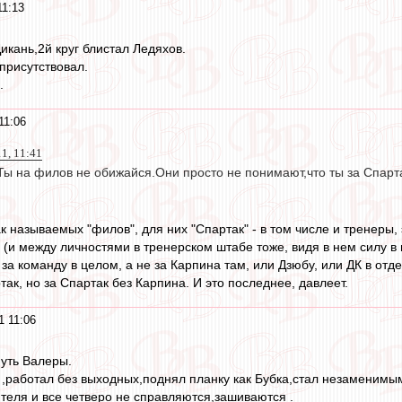
11:13
икань,2й круг блистал Ледяхов.
присутствовал.
.
11:06
11, 11:41
ы на филов не обижайся.Они просто не понимают,что ты за Спарта
 называемых "филов", для них "Спартак" - в том числе и тренеры, 
(и между личностями в тренерском штабе тоже, видя в нем силу в 
а команду в целом, а не за Карпина там, или Дзюбу, или ДК в отде
так, но за Спартак без Карпина. И это последнее, давлеет.
1 11:06
путь Валеры.
 ,работал без выходных,поднял планку как Бубка,стал незаменимым
ителя и все четверо не справляются,зашиваются .