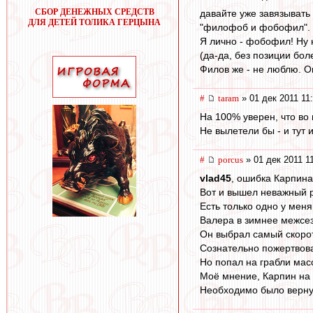
СБОР ДЕНЕЖНЫХ СРЕДСТВ
давайте уже завязывать
ДЛЯ ДЕТЕЙ ТОЛИКА ГЕРЦЫНА
"филофоб и фобофил".
Я лично - фобофил! Ну н
(да-да, без позиции бо
Филов же - не люблю. О
#
taram
» 01 дек 2011 11
На 100% уверен, что во
Не вылетели бы - и тут 
#
porcus
» 01 дек 2011 1
vlad45
, ошибка Карпина
Вот и вышел неважный р
Есть только одно у мен
Валера в зимнее межсез
Он выбрал самый скорот
Сознательно пожертвов
Но попал на грабли мас
Моё мнение, Карпин на 
Необходимо было верну