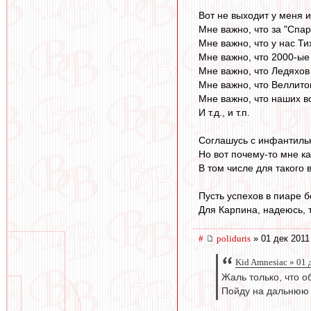
Вот не выходит у меня и
Мне важно, что за "Спа
Мне важно, что у нас Ти
Мне важно, что 2000-ые
Мне важно, что Ледяхов
Мне важно, что Веллитон
Мне важно, что наших в
И т.д., и т.п.
Соглашусь с инфантильн
Но вот почему-то мне ка
В том числе для такого 
Пусть успехов в пиаре б
Для Карпина, надеюсь, 
#
poliduris
» 01 дек 2011
Kid Amnesiac » 01 
Жаль только, что о
Пойду на дальнюю 