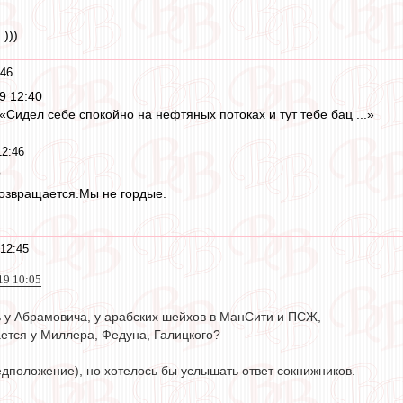
)))
:46
9 12:40
«Сидел себе спокойно на нефтяных потоках и тут тебе бац ...»
12:46
?
возвращается.Мы не гордые.
 12:45
019 10:05
 у Абрамовича, у арабских шейхов в МанСити и ПСЖ,
ается у Миллера, Федуна, Галицкого?
едположение), но хотелось бы услышать ответ сокнижников.