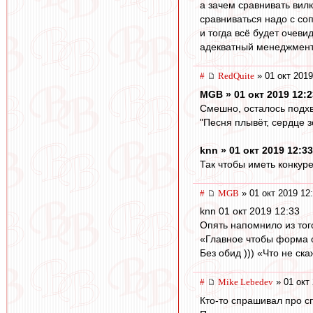
а зачем сравнивать вил
сравниваться надо с со
и тогда всё будет очеви
адекватный менеджмент,
#
RedQuite
» 01 окт 2019
MGB » 01 окт 2019 12:2
Смешно, осталось подхв
"Песня плывёт, сердце зо
knn » 01 окт 2019 12:33
Так чтобы иметь конкуре
#
MGB
» 01 окт 2019 12
knn 01 окт 2019 12:33
Опять напомнило из тог
«Главное чтобы форма о
Без обид ))) «Что не ск
#
Mike Lebedev
» 01 окт 
Кто-то спрашивал про сп