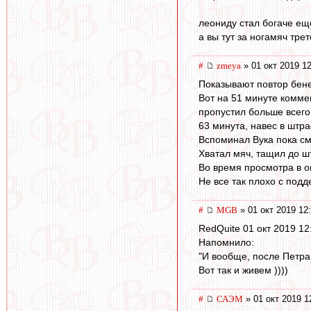
леониду стал богаче ещ
а вы тут за ногамяч трет
#
zmeya
» 01 окт 2019 1
Показывают повтор бене
Вот на 51 минуте коммен
пропустил больше всего 
63 минута, навес в штра
Вспоминал Вука пока см
Хватал мяч, тащил до шт
Во время просмотра в о
Не все так плохо с подд
#
MGB
» 01 окт 2019 12
RedQuite 01 окт 2019 12
Напомнило:
"И вообще, после Петра 
Вот так и живем ))))
#
САЭМ
» 01 окт 2019 1