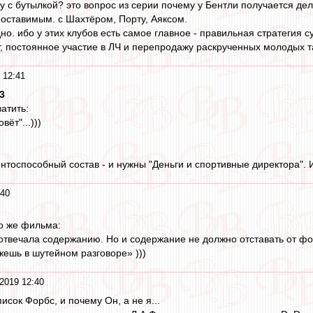
ку с бутылкой? это вопрос из серии почему у Бентли получается д
поставимым. с Шахтёром, Порту, Аяксом.
дно. ибо у этих клубов есть самое главное - правильная стратегия
 постоянное участие в ЛЧ и перепродажу раскрученных молодых т
 12:41
3
атить:
вёт"...)))
нтоспособный состав - и нужны "Деньги и спортивные директора". 
:40
о же фильма:
твечала содержанию. Но и содержание не должно отставать от фо
ажешь в шутейном разговоре» )))
2019 12:40
исок Форбс, и почему Он, а не я...