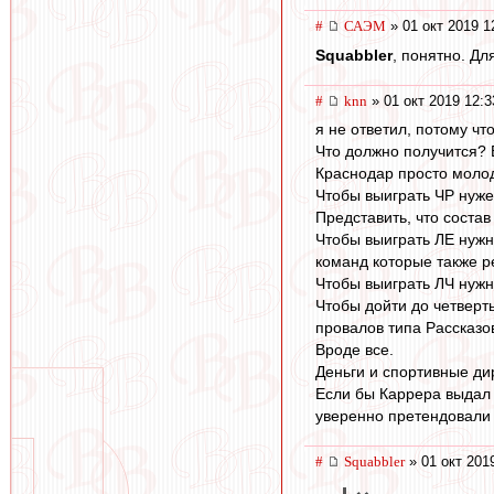
#
САЭМ
» 01 окт 2019 1
Squabbler
, понятно. Дл
#
knn
» 01 окт 2019 12:3
я не ответил, потому чт
Что должно получится? 
Краснодар просто молод
Чтобы выиграть ЧР нуже
Представить, что состав
Чтобы выиграть ЛЕ нужно
команд которые также р
Чтобы выиграть ЛЧ нужно
Чтобы дойти до четверт
провалов типа Рассказо
Вроде все.
Деньги и спортивные ди
Если бы Каррера выдал 
уверенно претендовали 
#
Squabbler
» 01 окт 201