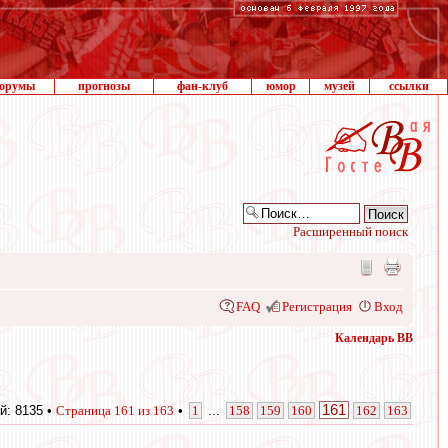
орумы
прогнозы
фан-клуб
юмор
музей
ссылки
Расширенный поиск
FAQ
Регистрация
Вход
Календарь ВВ
161
й: 8135 •
Страница
161
из
163
•
1
...
158
159
160
162
163