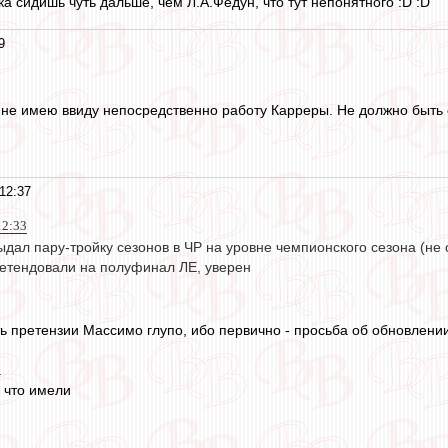
ка сидишь чуть дальше, чем Л.А.Федун, что тут непонятного :D :D
9
я не имею ввиду непосредственно работу Карреры. Не должно быть с
12:37
12:33
дал пару-тройку сезонов в ЧР на уровне чемпионского сезона (не 
етендовали на полуфинал ЛЕ, уверен
ь претензии Массимо глупо, ибо первично - просьба об обновлении
.
, что имели