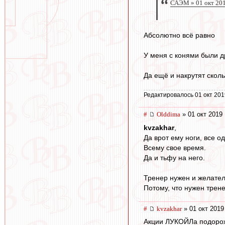
САЭМ » 01 окт 201
Абсолютно всё равно
У меня с конями были д
Да ещё и накрутят сколь
Редактировалось 01 окт 201
#
Olddima
» 01 окт 2019 
kvzakhar
,
Да врот ему ноги, все о
Всему свое время.
Да и тьфу на него.
Тренер нужен и желатель
Потому, что нужен трене
#
kvzakhar
» 01 окт 2019
Акции ЛУКОЙЛа подорож