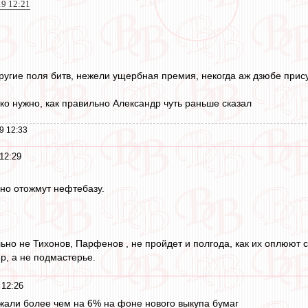
9 12:21
ругие поля битв, нежели ущербная премия, некогда аж дзюбе при
ко нужно, как правильно Александр чуть раньше сказал
9 12:33
12:29
дно отожмут нефтебазу.
но не Тихонов, Парфенов , не пройдет и полгода, как их оплюют с
р, а не подмастерье.
 12:26
али более чем на 6% на фоне нового выкупа бумаг