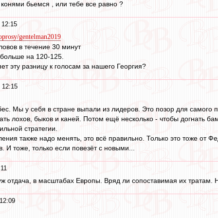
 конями бьемся , или тебе все равно ?
 12:15
/oprosy/gentelman2019
ловов в течение 30 минут
 больше на 120-125.
ет эту разницу к голосам за нашего Георгия?
 12:15
бес. Мы у себя в стране выпали из лидеров. Это позор для самого 
ать лохов, быков и каней. Потом ещё несколько - чтобы догнать б
ильной стратегии.
ения также надо менять, это всё правильно. Только это тоже от Фе
 И тоже, только если повезёт с новыми...
:11
уж отдача, в масштабах Европы. Вряд ли сопоставимая их тратам. Н
12:09