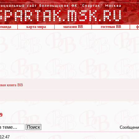
оманда
карта мира
магазин ВВ
гостевая ВВ
ф
вая книга ВВ
19
Сообщени
12:47