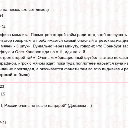
е на несколько сот лямов)
е)
2:24
фиса мямлика. Посмотрел второй тайм ради того, чтоб послушать 
татор говорит, что приближается самый опасный отрезок матча для
мячей - 3 штуки. Буквально через минуту, говорит, что Оренбург з
фную и Олег Кононов иди на х..й, иди на х..й
отрел второй тайм. Очень комбинационный футбол в атаке показыва
рафной, игрок с мячом ждёт, пока туда поплотнее набьётся куча н
нлайне проглядел, а оказывается фанаты там во всю пиджаками р
ержкой то было)
:23
:15
I, России очень не везло на царей" (Доживем ...)
2:21