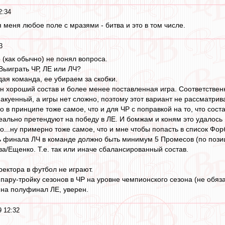
2:34
я меня любое поле с мразями - битва и это в том числе.
3
о (как обычно) не понял вопроса.
Выиграть ЧР, ЛЕ или ЛЧ?
ая команда, ее убираем за скобки.
н хороший состав и более менее поставленная игра. Соответственн
 акуенный, а игры нет сложно, поэтому этот вариант не рассматрив
 в принципе тоже самое, что и для ЧР с поправкой на то, что сост
еально претендуют на победу в ЛЕ. И бомжам и коням это удалось 
...ну примерно тоже самое, что и мне чтобы попасть в список Фор
ь финала ЛЧ в команде должно быть минимум 5 Промесов (по позиц
ва/Ещенко. Т.е. так или иначе сбалансированный состав.
ректора в футбол не играют.
пару-тройку сезонов в ЧР на уровне чемпионского сезона (не обяза
на полуфинал ЛЕ, уверен.
9 12:32