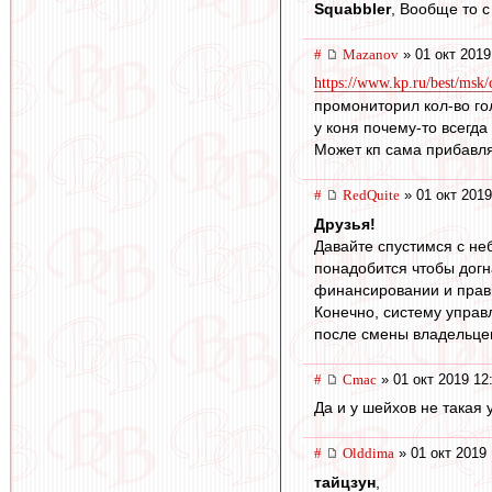
Squabbler
, Вообще то с
#
Mazanov
» 01 окт 2019
https://www.kp.ru/best/msk
промониторил кол-во го
у коня почему-то всегда
Может кп сама прибавля
#
RedQuite
» 01 окт 2019
Друзья!
Давайте спустимся с не
понадобится чтобы догн
финансировании и прав
Конечно, систему управл
после смены владельцев.
#
Cmac
» 01 окт 2019 12
Да и у шейхов не такая 
#
Olddima
» 01 окт 2019 
тайцзун
,