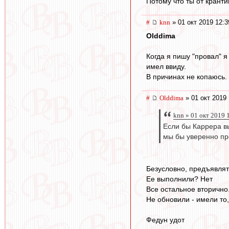
Потому что ты от кранти
#
knn
» 01 окт 2019 12:3
Olddima
Когда я пишу "провал" 
имел ввиду.
В причинах не копаюсь.
#
Olddima
» 01 окт 2019 
knn » 01 окт 2019 
Если бы Каррера вы
мы бы уверенно пр
Безусловно, предъявлят
Ее выполнили? Нет
Все остальное вторично
Не обновили - имели то
Федун удот