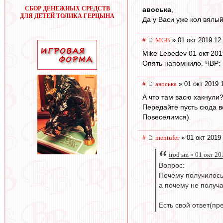
СБОР ДЕНЕЖНЫХ СРЕДСТВ
авоська
,
ДЛЯ ДЕТЕЙ ТОЛИКА ГЕРЦЫНА
Да у Васи уже кол вялый 
#
MGB
» 01 окт 2019 12
Mike Lebedev 01 окт 201
Опять напомнило. ЧВР: 
#
авоська
» 01 окт 2019 
А что там васю хакнули
Передайте пусть сюда 
Повеселимся)
#
mentufer
» 01 окт 2019
irod sm » 01 окт 2
Вопрос:
Почему получилось
а почему не получ
Есть свой ответ(пр