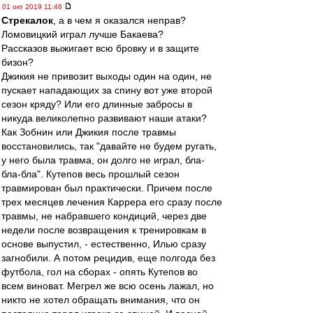
01 окт 2019 11:46
Стрекалок
, а в чем я оказался неправ?
Ломовицкий играл лучше Бакаева?
Рассказов выжигает всю бровку и в защите
бизон?
Джикия не привозит выходы один на один, не
пускает нападающих за спину вот уже второй
сезон кряду? Или его длинные забросы в
никуда великолепно развивают наши атаки?
Как Зобнин или Джикия после травмы
восстановились, так "давайте не будем ругать,
у него была травма, он долго не играл, бла-
бла-бла". Кутепов весь прошлый сезон
травмирован был практически. Причем после
трех месяцев лечения Каррера его сразу после
травмы, не набравшего кондиций, через две
недели после возвращения к тренировкам в
основе выпустил, - естественно, Илью сразу
загнобили. А потом рецидив, еще полгода без
футбола, гол на сборах - опять Кутепов во
всем виноват. Мегрел же всю осень лажал, но
никто не хотел обращать внимания, что он