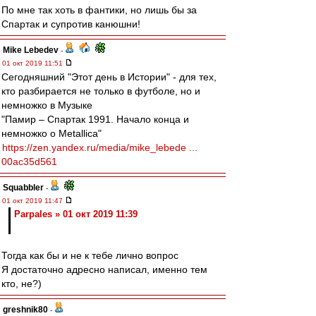
По мне так хоть в фантики, но лишь бы за
Спартак и супротив канюшни!
Mike Lebedev
-
01 окт 2019 11:51
Сегодняшний "Этот день в Истории" - для тех,
кто разбирается не только в футболе, но и
немножко в Музыке
"Памир – Спартак 1991. Начало конца и
немножко о Metallica"
https://zen.yandex.ru/media/mike_lebede ...
00ac35d561
Squabbler
-
01 окт 2019 11:47
Parpales » 01 окт 2019 11:39
Тогда как бы и не к тебе лично вопрос
Я достаточно адресно написал, именно тем
кто, не?)
greshnik80
-