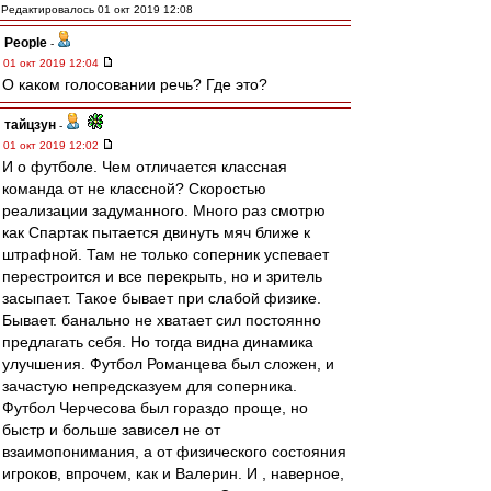
Редактировалось 01 окт 2019 12:08
People
-
01 окт 2019 12:04
О каком голосовании речь? Где это?
тайцзун
-
01 окт 2019 12:02
И о футболе. Чем отличается классная
команда от не классной? Скоростью
реализации задуманного. Много раз смотрю
как Спартак пытается двинуть мяч ближе к
штрафной. Там не только соперник успевает
перестроится и все перекрыть, но и зритель
засыпает. Такое бывает при слабой физике.
Бывает. банально не хватает сил постоянно
предлагать себя. Но тогда видна динамика
улучшения. Футбол Романцева был сложен, и
зачастую непредсказуем для соперника.
Футбол Черчесова был гораздо проще, но
быстр и больше зависел не от
взаимопонимания, а от физического состояния
игроков, впрочем, как и Валерин. И , наверное,