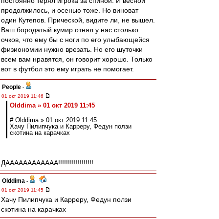
постоянно терял игрока за спиной. И весной
продолжилось, и осенью тоже. Но виноват
один Кутепов. Прической, видите ли, не вышел.
Ваш бородатый кумир отнял у нас столько
очков, что ему бы с ноги по его улыбающейся
физиономии нужно врезать. Но его шуточки
всем вам нравятся, он говорит хорошо. Только
вот в футбол это ему играть не помогает.
People
-
01 окт 2019 11:46
Olddima » 01 окт 2019 11:45
# Olddima » 01 окт 2019 11:45
Хачу Пилипчука и Карреру, Федун ползи
скотина на карачках
ДАААААААААААА!!!!!!!!!!!!!!!!!!
Olddima
-
01 окт 2019 11:45
Хачу Пилипчука и Карреру, Федун ползи
скотина на карачках