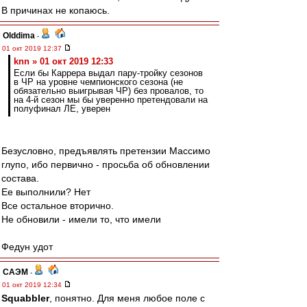
В причинах не копаюсь.
Olddima
-
01 окт 2019 12:37
knn » 01 окт 2019 12:33
Если бы Каррера выдал пару-тройку сезонов
в ЧР на уровне чемпионского сезона (не
обязательно выигрывая ЧР) без провалов, то
на 4-й сезон мы бы уверенно претендовали на
полуфинал ЛЕ, уверен
Безусловно, предъявлять претензии Массимо
глупо, ибо первично - просьба об обновлении
состава.
Ее выполнили? Нет
Все остальное вторично.
Не обновили - имели то, что имели
Федун удот
САЭМ
-
01 окт 2019 12:34
Squabbler
, понятно. Для меня любое поле с