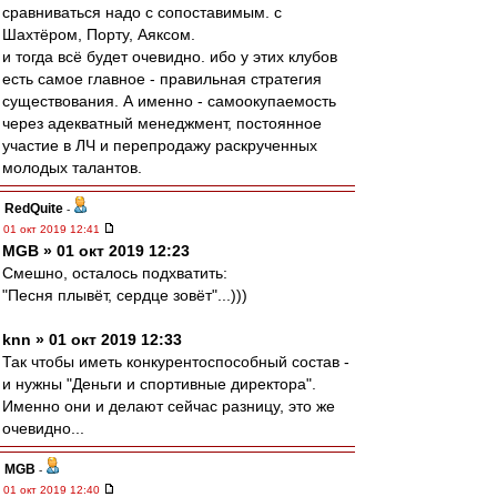
сравниваться надо с сопоставимым. с
Шахтёром, Порту, Аяксом.
и тогда всё будет очевидно. ибо у этих клубов
есть самое главное - правильная стратегия
существования. А именно - самоокупаемость
через адекватный менеджмент, постоянное
участие в ЛЧ и перепродажу раскрученных
молодых талантов.
RedQuite
-
01 окт 2019 12:41
MGB » 01 окт 2019 12:23
Смешно, осталось подхватить:
"Песня плывёт, сердце зовёт"...)))
knn » 01 окт 2019 12:33
Так чтобы иметь конкурентоспособный состав -
и нужны "Деньги и спортивные директора".
Именно они и делают сейчас разницу, это же
очевидно...
MGB
-
01 окт 2019 12:40