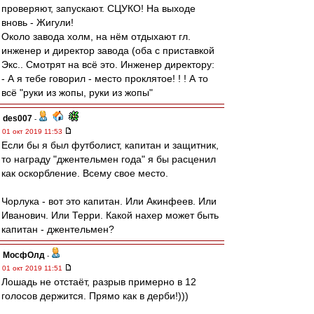
проверяют, запускают. СЦУКО! На выходе
вновь - Жигули!
Около завода холм, на нём отдыхают гл.
инженер и директор завода (оба с приставкой
Экс.. Смотрят на всё это. Инженер директору:
- А я тебе говорил - место проклятое! ! ! А то
всё "руки из жопы, руки из жопы"
des007
-
01 окт 2019 11:53
Если бы я был футболист, капитан и защитник,
то награду "джентельмен года" я бы расценил
как оскорбление. Всему свое место.
Чорлука - вот это капитан. Или Акинфеев. Или
Иванович. Или Терри. Какой нахер может быть
капитан - джентельмен?
МосфОлд
-
01 окт 2019 11:51
Лошадь не отстаёт, разрыв примерно в 12
голосов держится. Прямо как в дерби!)))