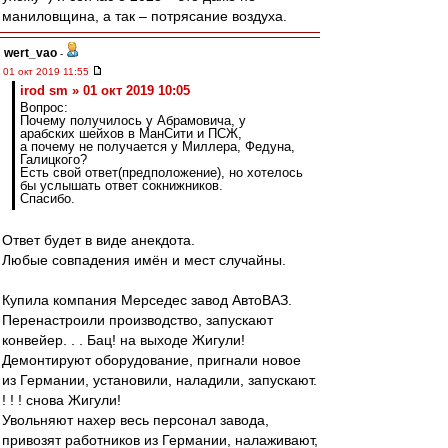
маниловщина, а так – потрясание воздуха.
wert_vao
-
01 окт 2019 11:55
irod sm » 01 окт 2019 10:05
Вопрос:
Почему получилось у Абрамовича, у
арабских шейхов в МанСити и ПСЖ,
а почему не получается у Миллера, Федуна,
Галицкого?
Есть свой ответ(предположение), но хотелось
бы услышать ответ сокнижников.
Спасибо.
Ответ будет в виде анекдота.
Любые совпадения имён и мест случайны.
Купила компания Мерседес завод АвтоВАЗ.
Перенастроили производство, запускают
конвейер. . . Бац! на выходе Жигули!
Демонтируют оборудование, пригнали новое
из Германии, установили, наладили, запускают.
! ! ! снова Жигули!
Увольняют нахер весь персонал завода,
привозят работников из Германии, налаживают,