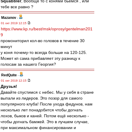
Squabbler
, Вообще то с конями бьемся , или
тебе все равно ?
Mazanov
-
01 окт 2019 12:15
https://www.kp.ru/best/msk/oprosy/gentelman201
9
промониторил кол-во головов в течение 30
минут
у коня почему-то всегда больше на 120-125.
Может кп сама прибавляет эту разницу к
голосам за нашего Георгия?
RedQuite
-
01 окт 2019 12:15
Друзья!
Давайте спустимся с небес. Мы у себя в стране
выпали из лидеров. Это позор для самого
популярного клуба! После ухода федунов, нам
несколько лет понадобится чтобы догнать
лохов, быков и каней. Потом ещё несколько -
чтобы догнать бамжей. Это в лучшем случае,
при максимальном финансировании и