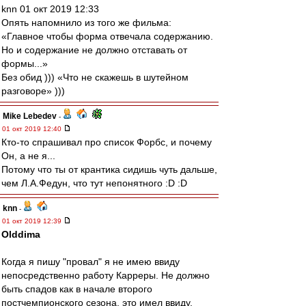
knn 01 окт 2019 12:33
Опять напомнило из того же фильма:
«Главное чтобы форма отвечала содержанию.
Но и содержание не должно отставать от
формы...»
Без обид ))) «Что не скажешь в шутейном
разговоре» )))
Mike Lebedev
-
01 окт 2019 12:40
Кто-то спрашивал про список Форбс, и почему
Он, а не я...
Потому что ты от крантика сидишь чуть дальше,
чем Л.А.Федун, что тут непонятного :D :D
knn
-
01 окт 2019 12:39
Olddima
Когда я пишу "провал" я не имею ввиду
непосредственно работу Карреры. Не должно
быть спадов как в начале второго
постчемпионского сезона, это имел ввиду.