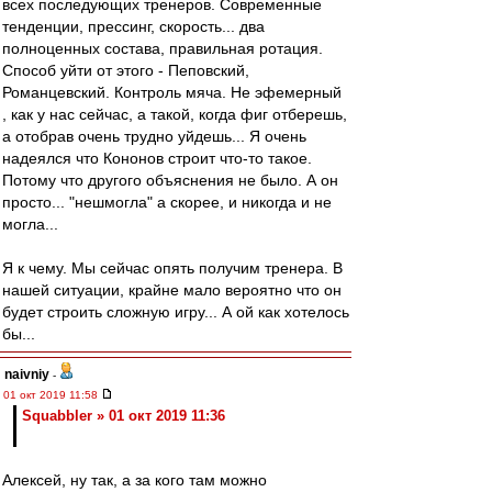
всех последующих тренеров. Современные
тенденции, прессинг, скорость... два
полноценных состава, правильная ротация.
Способ уйти от этого - Пеповский,
Романцевский. Контроль мяча. Не эфемерный
, как у нас сейчас, а такой, когда фиг отберешь,
а отобрав очень трудно уйдешь... Я очень
надеялся что Кононов строит что-то такое.
Потому что другого объяснения не было. А он
просто... "нешмогла" а скорее, и никогда и не
могла...
Я к чему. Мы сейчас опять получим тренера. В
нашей ситуации, крайне мало вероятно что он
будет строить сложную игру... А ой как хотелось
бы...
naivniy
-
01 окт 2019 11:58
Squabbler » 01 окт 2019 11:36
Алексей, ну так, а за кого там можно