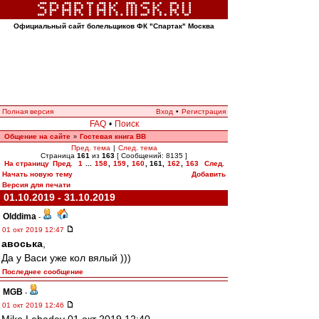
Официальный сайт болельщиков ФК "Спартак" Москва
Полная версия
Вход
•
Регистрация
FAQ
•
Поиск
Общение на сайте
Гостевая книга ВВ
»
Пред. тема
|
След. тема
Страница
161
из
163
[ Сообщений: 8135 ]
На страницу
Пред.
1
...
158
,
159
,
160
,
161
,
162
,
163
След.
Начать новую тему
Добавить
Версия для печати
01.10.2019 - 31.10.2019
Olddima
-
01 окт 2019 12:47
авоська
,
Да у Васи уже кол вялый )))
Последнее сообщение
MGB
-
01 окт 2019 12:46