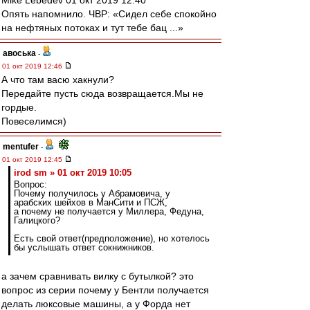
Mike Lebedev 01 окт 2019 12:40
Опять напомнило. ЧВР: «Сидел себе спокойно
на нефтяных потоках и тут тебе бац ...»
авоська
-
01 окт 2019 12:46
А что там васю хакнули?
Передайте пусть сюда возвращается.Мы не
гордые.
Повеселимся)
mentufer
-
01 окт 2019 12:45
irod sm » 01 окт 2019 10:05
Вопрос:
Почему получилось у Абрамовича, у
арабских шейхов в МанСити и ПСЖ,
а почему не получается у Миллера, Федуна,
Галицкого?
Есть свой ответ(предположение), но хотелось
бы услышать ответ сокнижников.
а зачем сравнивать вилку с бутылкой? это
вопрос из серии почему у Бентли получается
делать люксовые машины, а у Форда нет