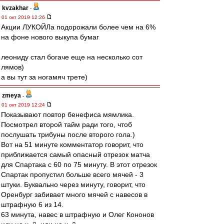
kvzakhar
-
01 окт 2019 12:26
Акции ЛУКОЙЛа подорожали более чем на 6%
на фоне нового выкупа бумаг
леониду стал богаче еще на несколько сот
лямов)
а вы тут за ногамяч трете)
zmeya
-
01 окт 2019 12:24
Показывают повтор бенефиса мямлика.
Посмотрел второй тайм ради того, чтоб
послушать трибуны после второго гола.)
Вот на 51 минуте комментатор говорит, что
приближается самый опасный отрезок матча
для Спартака с 60 по 75 минуту. В этот отрезок
Спартак пропустил больше всего мячей - 3
штуки. Буквально через минуту, говорит, что
Оренбург забивает много мячей с навесов в
штрафную 6 из 14.
63 минута, навес в штрафную и Олег Кононов