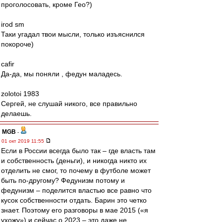
проголосовать, кроме Гео?)
irod sm
Таки угадал твои мысли, только изъяснился
покороче)
cafir
Да-да, мы поняли , федун маладесь.
zolotoi 1983
Сергей, не слушай никого, все правильно
делаешь.
MGB
-
01 окт 2019 11:55
Если в России всегда было так – где власть там
и собственность (деньги), и никогда никто их
отделить не смог, то почему в футболе может
быть по-другому? Федунизм потому и
федунизм – поделится властью все равно что
кусок собственности отдать. Барин это четко
знает. Поэтому его разговоры в мае 2015 («я
ухожу») и сейчас о 2023 – это даже не