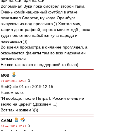
иди на х..й, иди на х..й
Вспоминал Вука пока смотрел второй тайм.
Очень комбинационный футбол в атаке
показывал Спартак, ну когда Оренбург
выпускал из-под прессинга )) Хватал мяч,
тащил до штрафной, игрок с мячом ждёт, пока
туда поплотнее набьётся куча народа и
навешивал )))
Во время просмотра в онлайне проглядел, а
оказывается фанаты там во всю пиджаками
размахивали.
Не все так плохо с поддержкой то было)
MGB
-
01 окт 2019 12:23
RedQuite 01 окт 2019 12:15
Напомнило:
"И вообще, после Петра I, России очень не
везло на царей" (Доживем ...)
Вот так и живем ))))
САЭМ
-
01 окт 2019 12:21