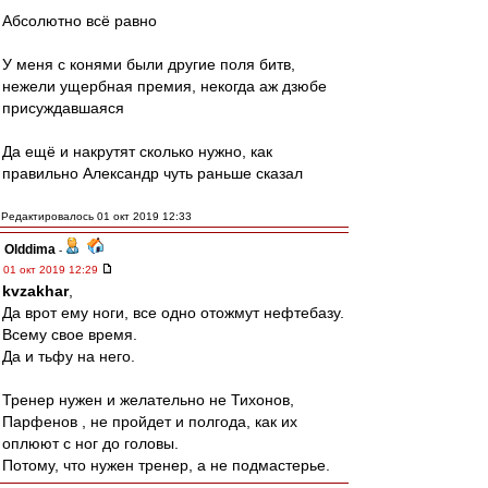
Абсолютно всё равно
У меня с конями были другие поля битв,
нежели ущербная премия, некогда аж дзюбе
присуждавшаяся
Да ещё и накрутят сколько нужно, как
правильно Александр чуть раньше сказал
Редактировалось 01 окт 2019 12:33
Olddima
-
01 окт 2019 12:29
kvzakhar
,
Да врот ему ноги, все одно отожмут нефтебазу.
Всему свое время.
Да и тьфу на него.
Тренер нужен и желательно не Тихонов,
Парфенов , не пройдет и полгода, как их
оплюют с ног до головы.
Потому, что нужен тренер, а не подмастерье.