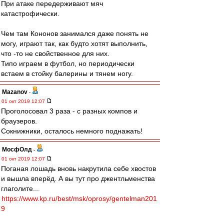
При атаке передерживают мяч
катастрофически.
Чем там Кононов занимался даже понять не
могу, играют так, как будто хотят выполнить,
что -то не свойственное для них.
Типо играем в футбол, но периодически
встаем в стойку балерины и тянем ногу.
Mazanov
-
01 окт 2019 12:07
Проголосовал 3 раза - с разных компов и
браузеров.
Сокнижники, осталось немного поднажать!
МосфОлд
-
01 окт 2019 12:07
Поганая лошадь вновь накрутила себе хвостов
и вышла вперёд. А вы тут про джентльменства
глаголите...
https://www.kp.ru/best/msk/oprosy/gentelman201
9