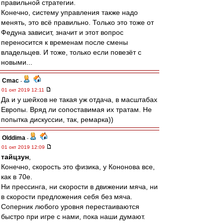
правильной стратегии.
Конечно, систему управления также надо
менять, это всё правильно. Только это тоже от
Федуна зависит, значит и этот вопрос
переносится к временам после смены
владельцев. И тоже, только если повезёт с
новыми...
Cmac
-
01 окт 2019 12:11
Да и у шейхов не такая уж отдача, в масштабах
Европы. Вряд ли сопоставимая их тратам. Не
попытка дискуссии, так, ремарка))
Olddima
-
01 окт 2019 12:09
тайцзун
,
Конечно, скорость это физика, у Кононова все,
как в 70е.
Ни прессинга, ни скорости в движении мяча, ни
в скорости предложения себя без мяча.
Соперник любого уровня перестаиваются
быстро при игре с нами, пока наши думают.