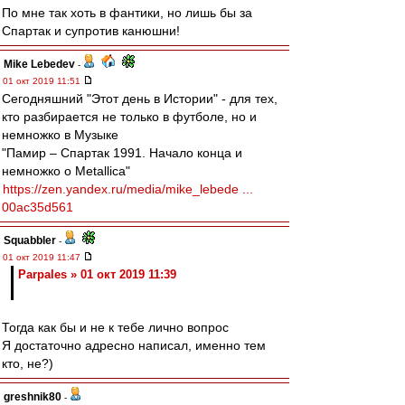
По мне так хоть в фантики, но лишь бы за
Спартак и супротив канюшни!
Mike Lebedev
-
01 окт 2019 11:51
Сегодняшний "Этот день в Истории" - для тех,
кто разбирается не только в футболе, но и
немножко в Музыке
"Памир – Спартак 1991. Начало конца и
немножко о Metallica"
https://zen.yandex.ru/media/mike_lebede ...
00ac35d561
Squabbler
-
01 окт 2019 11:47
Parpales » 01 окт 2019 11:39
Тогда как бы и не к тебе лично вопрос
Я достаточно адресно написал, именно тем
кто, не?)
greshnik80
-