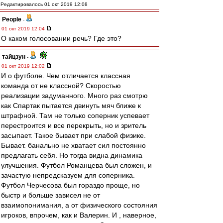
Редактировалось 01 окт 2019 12:08
People
-
01 окт 2019 12:04
О каком голосовании речь? Где это?
тайцзун
-
01 окт 2019 12:02
И о футболе. Чем отличается классная
команда от не классной? Скоростью
реализации задуманного. Много раз смотрю
как Спартак пытается двинуть мяч ближе к
штрафной. Там не только соперник успевает
перестроится и все перекрыть, но и зритель
засыпает. Такое бывает при слабой физике.
Бывает. банально не хватает сил постоянно
предлагать себя. Но тогда видна динамика
улучшения. Футбол Романцева был сложен, и
зачастую непредсказуем для соперника.
Футбол Черчесова был гораздо проще, но
быстр и больше зависел не от
взаимопонимания, а от физического состояния
игроков, впрочем, как и Валерин. И , наверное,