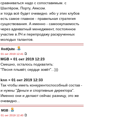
сравниваться надо с сопоставимым. с
Шахтёром, Порту, Аяксом.
и тогда всё будет очевидно. ибо у этих клубов
есть самое главное - правильная стратегия
существования. А именно - самоокупаемость
через адекватный менеджмент, постоянное
участие в ЛЧ и перепродажу раскрученных
молодых талантов.
RedQuite
-
01 окт 2019 12:41
MGB » 01 окт 2019 12:23
Смешно, осталось подхватить:
"Песня плывёт, сердце зовёт"...)))
knn » 01 окт 2019 12:33
Так чтобы иметь конкурентоспособный состав -
и нужны "Деньги и спортивные директора".
Именно они и делают сейчас разницу, это же
очевидно...
MGB
-
01 окт 2019 12:40