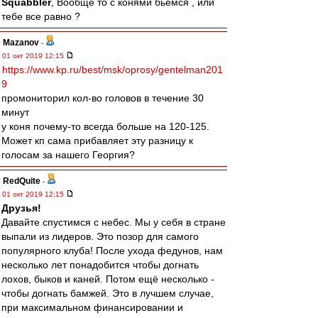
Squabbler
, Вообще то с конями бьемся , или
тебе все равно ?
Mazanov
-
01 окт 2019 12:15
https://www.kp.ru/best/msk/oprosy/gentelman201
9
промониторил кол-во головов в течение 30
минут
у коня почему-то всегда больше на 120-125.
Может кп сама прибавляет эту разницу к
голосам за нашего Георгия?
RedQuite
-
01 окт 2019 12:15
Друзья!
Давайте спустимся с небес. Мы у себя в стране
выпали из лидеров. Это позор для самого
популярного клуба! После ухода федунов, нам
несколько лет понадобится чтобы догнать
лохов, быков и каней. Потом ещё несколько -
чтобы догнать бамжей. Это в лучшем случае,
при максимальном финансировании и