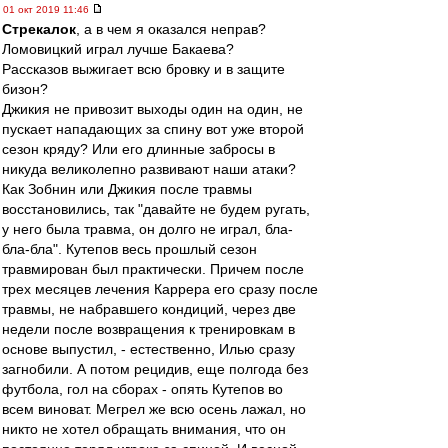
01 окт 2019 11:46
Стрекалок
, а в чем я оказался неправ?
Ломовицкий играл лучше Бакаева?
Рассказов выжигает всю бровку и в защите
бизон?
Джикия не привозит выходы один на один, не
пускает нападающих за спину вот уже второй
сезон кряду? Или его длинные забросы в
никуда великолепно развивают наши атаки?
Как Зобнин или Джикия после травмы
восстановились, так "давайте не будем ругать,
у него была травма, он долго не играл, бла-
бла-бла". Кутепов весь прошлый сезон
травмирован был практически. Причем после
трех месяцев лечения Каррера его сразу после
травмы, не набравшего кондиций, через две
недели после возвращения к тренировкам в
основе выпустил, - естественно, Илью сразу
загнобили. А потом рецидив, еще полгода без
футбола, гол на сборах - опять Кутепов во
всем виноват. Мегрел же всю осень лажал, но
никто не хотел обращать внимания, что он