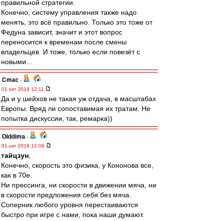
правильной стратегии.
Конечно, систему управления также надо
менять, это всё правильно. Только это тоже от
Федуна зависит, значит и этот вопрос
переносится к временам после смены
владельцев. И тоже, только если повезёт с
новыми...
Cmac
-
01 окт 2019 12:11
Да и у шейхов не такая уж отдача, в масштабах
Европы. Вряд ли сопоставимая их тратам. Не
попытка дискуссии, так, ремарка))
Olddima
-
01 окт 2019 12:09
тайцзун
,
Конечно, скорость это физика, у Кононова все,
как в 70е.
Ни прессинга, ни скорости в движении мяча, ни
в скорости предложения себя без мяча.
Соперник любого уровня перестаиваются
быстро при игре с нами, пока наши думают.