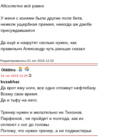
Абсолютно всё равно
У меня с конями были другие поля битв,
нежели ущербная премия, некогда аж дзюбе
присуждавшаяся
Да ещё и накрутят сколько нужно, как
правильно Александр чуть раньше сказал
Редактировалось 01 окт 2019 12:33
Olddima
-
01 окт 2019 12:29
kvzakhar
,
Да врот ему ноги, все одно отожмут нефтебазу.
Всему свое время.
Да и тьфу на него.
Тренер нужен и желательно не Тихонов,
Парфенов , не пройдет и полгода, как их
оплюют с ног до головы.
Потому, что нужен тренер, а не подмастерье.