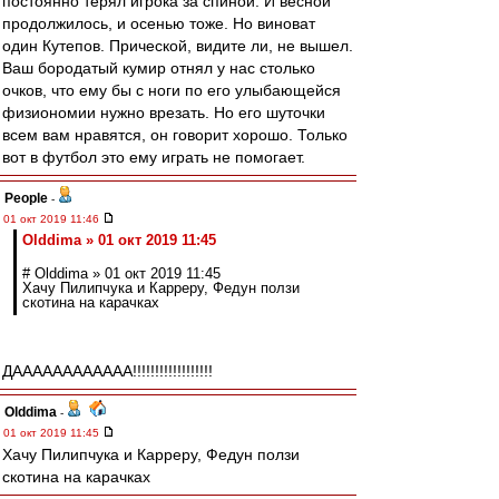
постоянно терял игрока за спиной. И весной
продолжилось, и осенью тоже. Но виноват
один Кутепов. Прической, видите ли, не вышел.
Ваш бородатый кумир отнял у нас столько
очков, что ему бы с ноги по его улыбающейся
физиономии нужно врезать. Но его шуточки
всем вам нравятся, он говорит хорошо. Только
вот в футбол это ему играть не помогает.
People
-
01 окт 2019 11:46
Olddima » 01 окт 2019 11:45
# Olddima » 01 окт 2019 11:45
Хачу Пилипчука и Карреру, Федун ползи
скотина на карачках
ДАААААААААААА!!!!!!!!!!!!!!!!!!
Olddima
-
01 окт 2019 11:45
Хачу Пилипчука и Карреру, Федун ползи
скотина на карачках