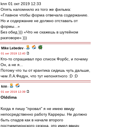
knn 01 окт 2019 12:33
Опять напомнило из того же фильма:
«Главное чтобы форма отвечала содержанию.
Но и содержание не должно отставать от
формы...»
Без обид ))) «Что не скажешь в шутейном
разговоре» )))
Mike Lebedev
-
01 окт 2019 12:40
Кто-то спрашивал про список Форбс, и почему
Он, а не я...
Потому что ты от крантика сидишь чуть дальше,
чем Л.А.Федун, что тут непонятного :D :D
knn
-
01 окт 2019 12:39
Olddima
Когда я пишу "провал" я не имею ввиду
непосредственно работу Карреры. Не должно
быть спадов как в начале второго
постчемпионского сезона, это имел ввиду.