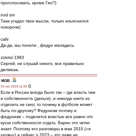
проголосовать, кроме Гео?)
irod sm
Таки угадал твои мысли, только изъяснился
покороче)
cafir
Да-да, мы поняли , федун маладесь.
zolotoi 1983
Сергей, не слушай никого, все правильно
делаешь.
MGB
-
01 окт 2019 11:55
Если в России всегда было так – где власть там
и собственность (деньги), и никогда никто их
отделить не смог, то почему в футболе может
быть по-другому? Федунизм потому и
федунизм – поделится властью все равно что
кусок собственности отдать. Барин это четко
знает. Поэтому его разговоры в мае 2015 («я
ухожу») и сейчас о 2023 – это даже не