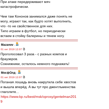
При атаке передерживают мяч
катастрофически.
Чем там Кононов занимался даже понять не
могу, играют так, как будто хотят выполнить,
что -то не свойственное для них.
Типо играем в футбол, но периодически
встаем в стойку балерины и тянем ногу.
Mazanov
-
01 окт 2019 12:07
Проголосовал 3 раза - с разных компов и
браузеров.
Сокнижники, осталось немного поднажать!
МосфОлд
-
01 окт 2019 12:07
Поганая лошадь вновь накрутила себе хвостов
и вышла вперёд. А вы тут про джентльменства
глаголите...
https://www.kp.ru/best/msk/oprosy/gentelman201
9