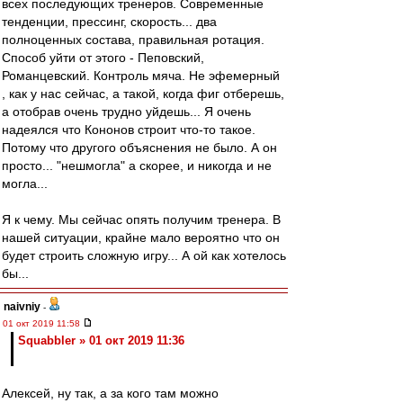
всех последующих тренеров. Современные
тенденции, прессинг, скорость... два
полноценных состава, правильная ротация.
Способ уйти от этого - Пеповский,
Романцевский. Контроль мяча. Не эфемерный
, как у нас сейчас, а такой, когда фиг отберешь,
а отобрав очень трудно уйдешь... Я очень
надеялся что Кононов строит что-то такое.
Потому что другого объяснения не было. А он
просто... "нешмогла" а скорее, и никогда и не
могла...
Я к чему. Мы сейчас опять получим тренера. В
нашей ситуации, крайне мало вероятно что он
будет строить сложную игру... А ой как хотелось
бы...
naivniy
-
01 окт 2019 11:58
Squabbler » 01 окт 2019 11:36
Алексей, ну так, а за кого там можно