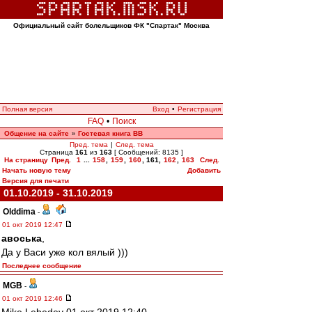
Официальный сайт болельщиков ФК "Спартак" Москва
Полная версия
Вход
•
Регистрация
FAQ
•
Поиск
Общение на сайте
Гостевая книга ВВ
»
Пред. тема
|
След. тема
Страница
161
из
163
[ Сообщений: 8135 ]
На страницу
Пред.
1
...
158
,
159
,
160
,
161
,
162
,
163
След.
Начать новую тему
Добавить
Версия для печати
01.10.2019 - 31.10.2019
Olddima
-
01 окт 2019 12:47
авоська
,
Да у Васи уже кол вялый )))
Последнее сообщение
MGB
-
01 окт 2019 12:46