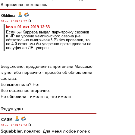
В причинах не копаюсь.
Olddima
-
01 окт 2019 12:37
knn » 01 окт 2019 12:33
Если бы Каррера выдал пару-тройку сезонов
в ЧР на уровне чемпионского сезона (не
обязательно выигрывая ЧР) без провалов, то
на 4-й сезон мы бы уверенно претендовали на
полуфинал ЛЕ, уверен
Безусловно, предъявлять претензии Массимо
глупо, ибо первично - просьба об обновлении
состава.
Ее выполнили? Нет
Все остальное вторично.
Не обновили - имели то, что имели
Федун удот
САЭМ
-
01 окт 2019 12:34
Squabbler
, понятно. Для меня любое поле с