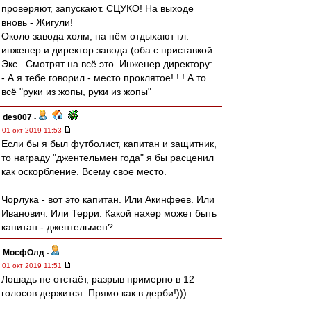
проверяют, запускают. СЦУКО! На выходе
вновь - Жигули!
Около завода холм, на нём отдыхают гл.
инженер и директор завода (оба с приставкой
Экс.. Смотрят на всё это. Инженер директору:
- А я тебе говорил - место проклятое! ! ! А то
всё "руки из жопы, руки из жопы"
des007
-
01 окт 2019 11:53
Если бы я был футболист, капитан и защитник,
то награду "джентельмен года" я бы расценил
как оскорбление. Всему свое место.
Чорлука - вот это капитан. Или Акинфеев. Или
Иванович. Или Терри. Какой нахер может быть
капитан - джентельмен?
МосфОлд
-
01 окт 2019 11:51
Лошадь не отстаёт, разрыв примерно в 12
голосов держится. Прямо как в дерби!)))