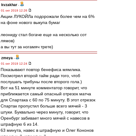
kvzakhar
-
01 окт 2019 12:26
Акции ЛУКОЙЛа подорожали более чем на 6%
на фоне нового выкупа бумаг
леониду стал богаче еще на несколько сот
лямов)
а вы тут за ногамяч трете)
zmeya
-
01 окт 2019 12:24
Показывают повтор бенефиса мямлика.
Посмотрел второй тайм ради того, чтоб
послушать трибуны после второго гола.)
Вот на 51 минуте комментатор говорит, что
приближается самый опасный отрезок матча
для Спартака с 60 по 75 минуту. В этот отрезок
Спартак пропустил больше всего мячей - 3
штуки. Буквально через минуту, говорит, что
Оренбург забивает много мячей с навесов в
штрафную 6 из 14.
63 минута, навес в штрафную и Олег Кононов