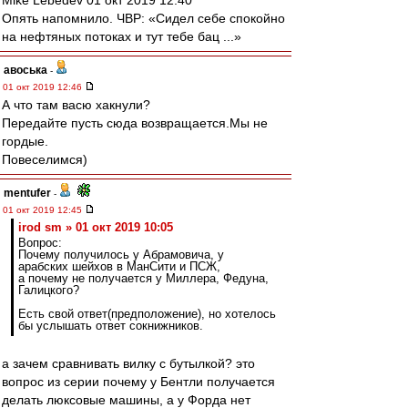
Mike Lebedev 01 окт 2019 12:40
Опять напомнило. ЧВР: «Сидел себе спокойно
на нефтяных потоках и тут тебе бац ...»
авоська
-
01 окт 2019 12:46
А что там васю хакнули?
Передайте пусть сюда возвращается.Мы не
гордые.
Повеселимся)
mentufer
-
01 окт 2019 12:45
irod sm » 01 окт 2019 10:05
Вопрос:
Почему получилось у Абрамовича, у
арабских шейхов в МанСити и ПСЖ,
а почему не получается у Миллера, Федуна,
Галицкого?
Есть свой ответ(предположение), но хотелось
бы услышать ответ сокнижников.
а зачем сравнивать вилку с бутылкой? это
вопрос из серии почему у Бентли получается
делать люксовые машины, а у Форда нет