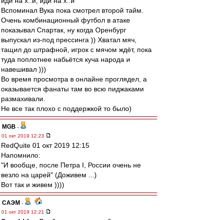
иди на х..й, иди на х..й
Вспоминал Вука пока смотрел второй тайм.
Очень комбинационный футбол в атаке
показывал Спартак, ну когда Оренбург
выпускал из-под прессинга )) Хватал мяч,
тащил до штрафной, игрок с мячом ждёт, пока
туда поплотнее набьётся куча народа и
навешивал )))
Во время просмотра в онлайне проглядел, а
оказывается фанаты там во всю пиджаками
размахивали.
Не все так плохо с поддержкой то было)
MGB
-
01 окт 2019 12:23
RedQuite 01 окт 2019 12:15
Напомнило:
"И вообще, после Петра I, России очень не
везло на царей" (Доживем ...)
Вот так и живем ))))
САЭМ
-
01 окт 2019 12:21