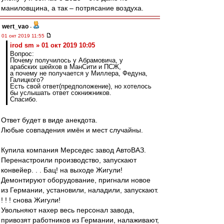
маниловщина, а так – потрясание воздуха.
wert_vao
-
01 окт 2019 11:55
irod sm » 01 окт 2019 10:05
Вопрос:
Почему получилось у Абрамовича, у
арабских шейхов в МанСити и ПСЖ,
а почему не получается у Миллера, Федуна,
Галицкого?
Есть свой ответ(предположение), но хотелось
бы услышать ответ сокнижников.
Спасибо.
Ответ будет в виде анекдота.
Любые совпадения имён и мест случайны.
Купила компания Мерседес завод АвтоВАЗ.
Перенастроили производство, запускают
конвейер. . . Бац! на выходе Жигули!
Демонтируют оборудование, пригнали новое
из Германии, установили, наладили, запускают.
! ! ! снова Жигули!
Увольняют нахер весь персонал завода,
привозят работников из Германии, налаживают,