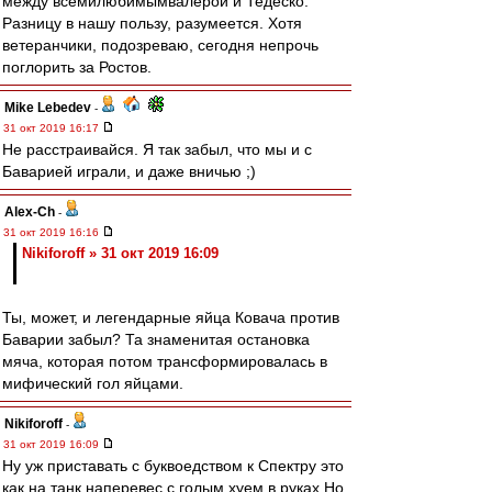
между всемилюбимымвалерой и Тедеско.
Разницу в нашу пользу, разумеется. Хотя
ветеранчики, подозреваю, сегодня непрочь
поглорить за Ростов.
Mike Lebedev
-
31 окт 2019 16:17
Не расстраивайся. Я так забыл, что мы и с
Баварией играли, и даже вничью ;)
Alex-Ch
-
31 окт 2019 16:16
Nikiforoff » 31 окт 2019 16:09
Ты, может, и легендарные яйца Ковача против
Баварии забыл? Та знаменитая остановка
мяча, которая потом трансформировалась в
мифический гол яйцами.
Nikiforoff
-
31 окт 2019 16:09
Ну уж приставать с буквоедством к Спектру это
как на танк наперевес с голым хуем в руках.Но