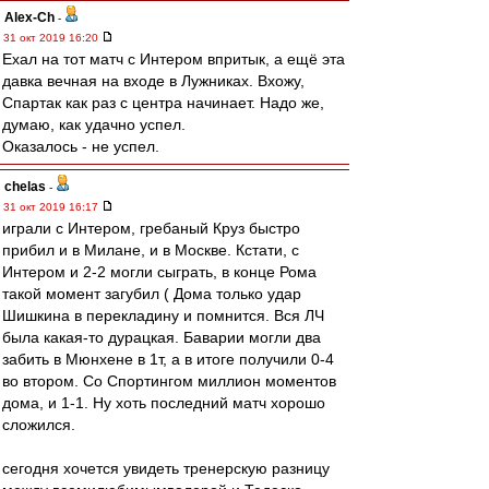
Alex-Ch
-
31 окт 2019 16:20
Ехал на тот матч с Интером впритык, а ещё эта
давка вечная на входе в Лужниках. Вхожу,
Спартак как раз с центра начинает. Надо же,
думаю, как удачно успел.
Оказалось - не успел.
chelas
-
31 окт 2019 16:17
играли с Интером, гребаный Круз быстро
прибил и в Милане, и в Москве. Кстати, с
Интером и 2-2 могли сыграть, в конце Рома
такой момент загубил ( Дома только удар
Шишкина в перекладину и помнится. Вся ЛЧ
была какая-то дурацкая. Баварии могли два
забить в Мюнхене в 1т, а в итоге получили 0-4
во втором. Со Спортингом миллион моментов
дома, и 1-1. Ну хоть последний матч хорошо
сложился.
сегодня хочется увидеть тренерскую разницу