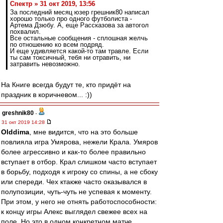
Спектр » 31 окт 2019, 13:56
За последний месяц юзер грешник80 написал
хорошо только про одного футболиста -
Артема Дзюбу. А, еще Рассказова за автогол
похвалил.
Все остальные сообщения - сплошная желчь
по отношению ко всем подряд.
И еще удивляется какой-то там травле. Если
ты сам токсичный, тебя ни отравить, ни
затравить невозможно.
На Книге всегда будут те, кто придёт на
праздник в коричневом... :))
greshnik80
-
31 окт 2019 14:28
Olddima
, мне видится, что на это больше
повлияла игра Умярова, нежели Крала. Умяров
более агрессивно и как-то более правильно
вступает в отбор. Крал слишком часто вступает
в борьбу, подходя к игроку со спины, а не сбоку
или спереди. Чех ктакже часто оказывался в
полупозиции, чуть-чуть не успевая к моменту.
При этом, у него не отнять работоспособности:
к концу игры Алекс выглядел свежее всех на
поле. Но это в одном конкретном матче.