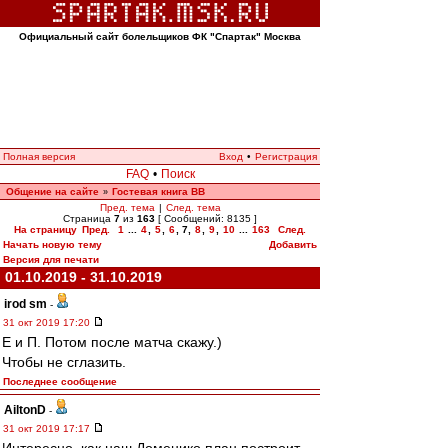
Официальный сайт болельщиков ФК "Спартак" Москва
Полная версия
Вход
•
Регистрация
FAQ
•
Поиск
Общение на сайте
Гостевая книга ВВ
»
Пред. тема
|
След. тема
Страница
7
из
163
[ Сообщений: 8135 ]
На страницу
Пред.
1
...
4
,
5
,
6
,
7
,
8
,
9
,
10
...
163
След.
Начать новую тему
Добавить
Версия для печати
01.10.2019 - 31.10.2019
irod sm
-
31 окт 2019 17:20
Е и П. Потом после матча скажу.)
Чтобы не сглазить.
Последнее сообщение
AiltonD
-
31 окт 2019 17:17