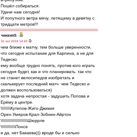
Пошёл собираться.
Удачи нам сегодня!
И попутного ветра мячу, летящему в девятку с
тридцати метров!!!
чннхнпS
-
31 окт 2019 14:43
чем ближе к матчу, тем больше уверенности,
что сегодня испытание для Карпина, а не для
Тедеско.
ему вообще трудно понять, против кого играть
сегодня будет, как и что планировать. так что
не станет велосипедов изобретать и
скалькирует последний матч. чем Тедеско и
должен воспользоваться)
хотя задача непростая - задушить Попова и
Ерёму в центре.
\\\\\\\\Кутепов-Жиго-Джикия
Орех-Умяров-Крал-Зобнин-Айртон
\\\\\\\\\\\\\\\\\\\\\\Шюррле
\\\\\\\\\\\\Понсе
и да, нет Бакаева))) вроде бы и сильно