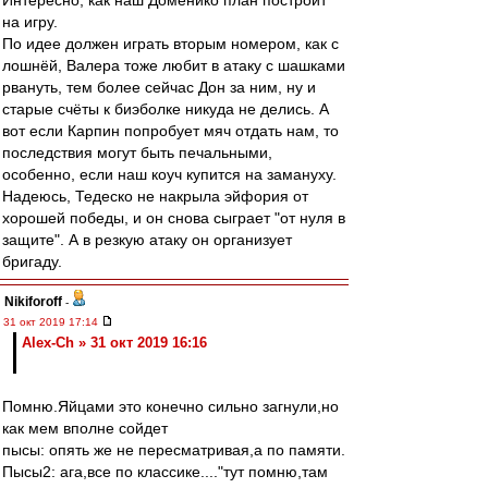
Интересно, как наш Доменико план построит
на игру.
По идее должен играть вторым номером, как с
лошнёй, Валера тоже любит в атаку с шашками
рвануть, тем более сейчас Дон за ним, ну и
старые счёты к биэболке никуда не делись. А
вот если Карпин попробует мяч отдать нам, то
последствия могут быть печальными,
особенно, если наш коуч купится на замануху.
Надеюсь, Тедеско не накрыла эйфория от
хорошей победы, и он снова сыграет "от нуля в
защите". А в резкую атаку он организует
бригаду.
Nikiforoff
-
31 окт 2019 17:14
Alex-Ch » 31 окт 2019 16:16
Помню.Яйцами это конечно сильно загнули,но
как мем вполне сойдет
пысы: опять же не пересматривая,а по памяти.
Пысы2: ага,все по классике...."тут помню,там