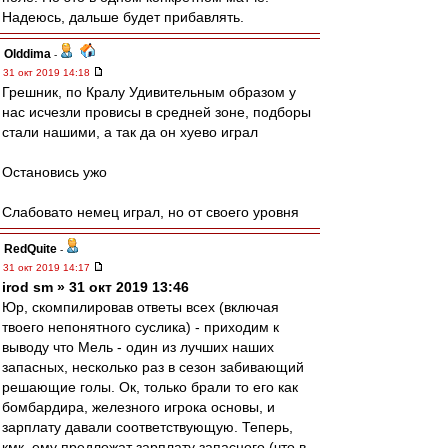
Надеюсь, дальше будет прибавлять.
Olddima
-
31 окт 2019 14:18
Грешник, по Кралу Удивительным образом у
нас исчезли провисы в средней зоне, подборы
стали нашими, а так да он хуево играл
Остановись ужо
Слабовато немец играл, но от своего уровня
RedQuite
-
31 окт 2019 14:17
irod sm » 31 окт 2019 13:46
Юр, скомпилировав ответы всех (включая
твоего непонятного суслика) - приходим к
выводу что Мель - один из лучших наших
запасных, несколько раз в сезон забивающий
решающие голы. Ок, только брали то его как
бомбардира, железного игрока основы, и
зарплату давали соответствующую. Теперь,
кмк, ему предложат зарплату запасного (что в