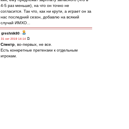
4-5 раз меньше), на что он точно не
согласится. Так что, как ни крути, а играет он за
нас последний сезон, добавлю на всякий
случай ИМХО...
greshnik80
-
31 окт 2019 14:14
Спектр
, во-первых, не все.
Есть конкретные претензии к отдельным
игрокам.
Если вам показалось, что я, например, считаю
Крала говном, вы ошибаетесь. Я считаю, что
Крал в последней игре сыграл слабо и может
сыграть лучше.
Если вам показалось, что я считаю Мельгарехо
говном, вам это кажется, ибо я считаю
Мельгарехо-нападающего неуровнем, ничего
не имея против Мельгарехо-защитника и
полузащитника.
Если вам показалось, что я считаю Джикию
говном, вам показалось. Я считаю Джикию
примерно таким же по уровню, как Кутепов,