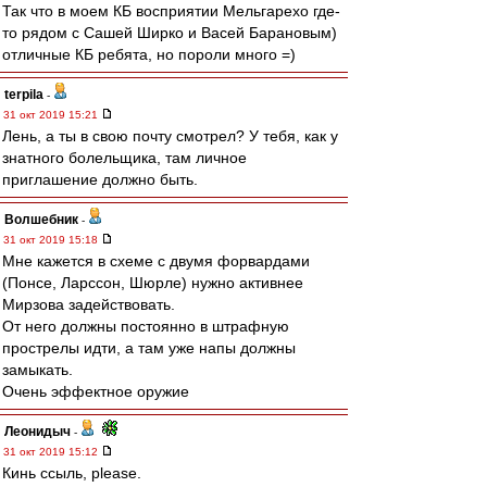
Так что в моем КБ восприятии Мельгарехо где-
то рядом с Сашей Ширко и Васей Барановым)
отличные КБ ребята, но пороли много =)
terpila
-
31 окт 2019 15:21
Лень, а ты в свою почту смотрел? У тебя, как у
знатного болельщика, там личное
приглашение должно быть.
Волшебник
-
31 окт 2019 15:18
Мне кажется в схеме с двумя форвардами
(Понсе, Ларссон, Шюрле) нужно активнее
Мирзова задействовать.
От него должны постоянно в штрафную
прострелы идти, а там уже напы должны
замыкать.
Очень эффектное оружие
Леонидыч
-
31 окт 2019 15:12
Кинь ссыль, please.