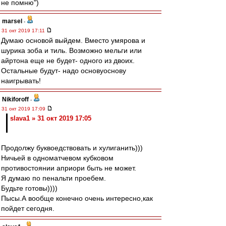
не помню")
marsel
-
31 окт 2019 17:11
Думаю основой выйдем. Вместо умярова и
шурика зоба и тиль. Возможно мельги или
айртона еще не будет- одного из двоих.
Остальные будут- надо основуоснову
наигрывать!
Nikiforoff
-
31 окт 2019 17:09
slava1 » 31 окт 2019 17:05
Продолжу буквоедствовать и хулиганить)))
Ничьей в одноматчевом кубковом
противостоянии априори быть не может.
Я думаю по пенальти проебем.
Будьте готовы))))
Пысы.А вообще конечно очень интересно,как
пойдет сегодня.