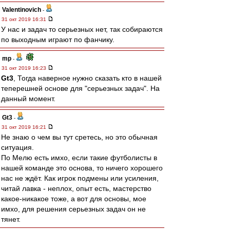
Valentinovich
-
31 окт 2019 16:31
У нас и задач то серьезных нет, так собираются
по выходным играют по фанчику.
mp
-
31 окт 2019 16:23
Gt3
, Тогда наверное нужно сказать кто в нашей
теперешней основе для "серьезных задач". На
данный момент.
Gt3
-
31 окт 2019 16:21
Не знаю о чем вы тут сретесь, но это обычная
ситуация.
По Мелю есть имхо, если такие футболисты в
нашей команде это основа, то ничего хорошего
нас не ждёт. Как игрок подмены или усиления,
читай лавка - неплох, опыт есть, мастерство
какое-никакое тоже, а вот для основы, мое
имхо, для решения серьезных задач он не
тянет.