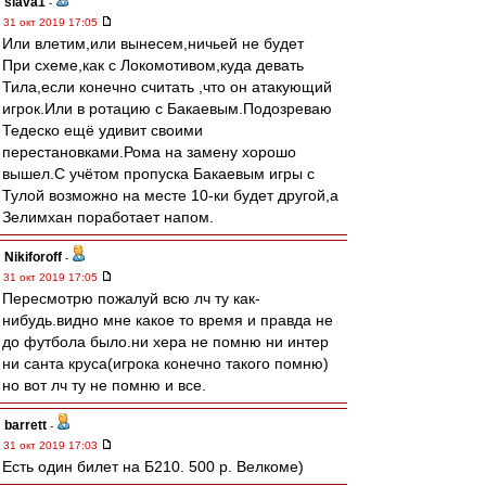
slava1
-
31 окт 2019 17:05
Или влетим,или вынесем,ничьей не будет
При схеме,как с Локомотивом,куда девать
Тила,если конечно считать ,что он атакующий
игрок.Или в ротацию с Бакаевым.Подозреваю
Тедеско ещё удивит своими
перестановками.Рома на замену хорошо
вышел.С учётом пропуска Бакаевым игры с
Тулой возможно на месте 10-ки будет другой,а
Зелимхан поработает напом.
Nikiforoff
-
31 окт 2019 17:05
Пересмотрю пожалуй всю лч ту как-
нибудь.видно мне какое то время и правда не
до футбола было.ни хера не помню ни интер
ни санта круса(игрока конечно такого помню)
но вот лч ту не помню и все.
barrett
-
31 окт 2019 17:03
Есть один билет на Б210. 500 р. Велкоме)