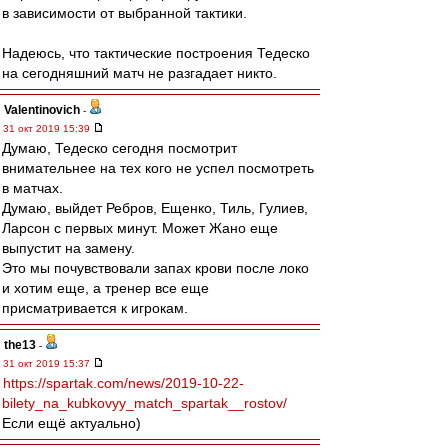
в зависимости от выбранной тактики.
Надеюсь, что тактические построения Тедеско
на сегодняшний матч не разгадает никто.
Valentinovich
-
31 окт 2019 15:39
Думаю, Тедеско сегодня посмотрит
внимательнее на тех кого не успел посмотреть
в матчах.
Думаю, выйдет Ребров, Ещенко, Тиль, Гулиев,
Ларсон с первых минут. Может Жано еще
выпустит на замену.
Это мы почувствовали запах крови после локо
и хотим еще, а тренер все еще
присматривается к игрокам.
the13
-
31 окт 2019 15:37
https://spartak.com/news/2019-10-22-
bilety_na_kubkovyy_match_spartak__rostov/
Если ещё актуально)