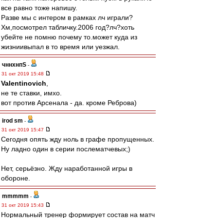
все равно тоже напишу.
Разве мы с интером в рамках лч играли?
Хм,посмотрел табличку.2006 год?лч?хоть
убейте не помню почему то.может куда из
жизниивыпал в то время или уезжал.
чннхнпS
-
31 окт 2019 15:48
Valentinovich
,
не те ставки, имхо.
вот против Арсенала - да. кроме Реброва)
irod sm
-
31 окт 2019 15:47
Сегодня опять жду ноль в графе пропущенных.
Ну ладно один в серии послематчевых;)
Нет, серьёзно. Жду наработанной игры в
обороне.
mmmmm
-
31 окт 2019 15:43
Нормальный тренер формирует состав на матч