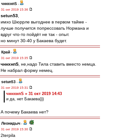
чннхнпS
-
31 окт 2019 15:36
setun53
,
имхо Шюррле выгоднее в первом тайме -
лучше получится попрессовать Нормана и
вдруг что-то пойдёт не так - опыт.
но минут 30-40 у Бакаева будет.
Край
-
31 окт 2019 15:35
чннхнпS
, не,надо Тила ставить вместо немца.
Не набрал форму немец.
setun53
-
31 окт 2019 15:31
чннхнпS » 31 окт 2019 14:43
и да, нет Бакаева)))
А почему Бакаева нет?
Леонидыч
-
31 окт 2019 15:30
2terpila