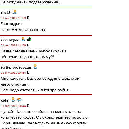
Не могу найти подтверждение...
the13
-
31 окт 2019 15:09
Леонидыч
На домкоме сказано да.
Леонидыч
-
31 окт 2019 14:59
Разве сегодняшний Кубок входит в
абонементную программу?!
из Белого города
-
31 окт 2019 14:54
Мне кажется, Валера сегодня с шашками
наголо пойдет.
Нам надо отстоять и в контре забить.
cafir
-
31 окт 2019 14:44
Ну всё. Пасьянс сошёлся за минимальное
количество ходов. С лохомотами это помогло.
Пора, думаю, переходить на зимнюю форму
атрибутики.