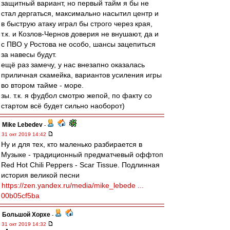
защитный вариант, но первый тайм я бы не
стал дергаться, максимально насытил центр и
в быструю атаку играл бы строго через края,
т.к. и Козлов-Чернов доверия не внушают, да и
с ПВО у Ростова не особо, шансы зацепиться
за навесы будут.
ещё раз замечу, у нас внезапно оказалась
приличная скамейка, вариантов усиления игры
во втором тайме - море.
зы. т.к. я фудбол смотрю жепой, по факту со
стартом всё будет сильно наоборот)
Mike Lebedev
-
31 окт 2019 14:42
Ну и для тех, кто маленько разбирается в
Музыке - традиционный предматчевый оффтоп
Red Hot Chili Peppers - Scar Tissue. Подлинная
история великой песни
https://zen.yandex.ru/media/mike_lebede ...
00b05cf5ba
Большой Хорхе
-
31 окт 2019 14:32