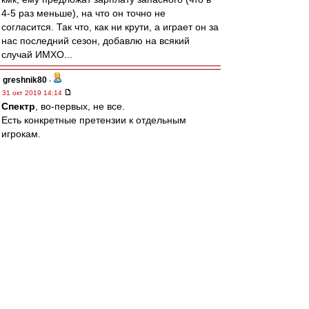
4-5 раз меньше), на что он точно не
согласится. Так что, как ни крути, а играет он за
нас последний сезон, добавлю на всякий
случай ИМХО...
greshnik80
-
31 окт 2019 14:14
Спектр
, во-первых, не все.
Есть конкретные претензии к отдельным
игрокам.
Если вам показалось, что я, например, считаю
Крала говном, вы ошибаетесь. Я считаю, что
Крал в последней игре сыграл слабо и может
сыграть лучше.
Если вам показалось, что я считаю Мельгарехо
говном, вам это кажется, ибо я считаю
Мельгарехо-нападающего неуровнем, ничего
не имея против Мельгарехо-защитника и
полузащитника.
Если вам показалось, что я считаю Джикию
говном, вам показалось. Я считаю Джикию
примерно таким же по уровню, как Кутепов,