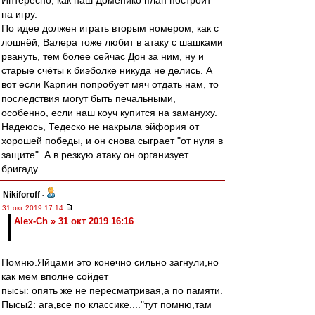
Интересно, как наш Доменико план построит
на игру.
По идее должен играть вторым номером, как с
лошнёй, Валера тоже любит в атаку с шашками
рвануть, тем более сейчас Дон за ним, ну и
старые счёты к биэболке никуда не делись. А
вот если Карпин попробует мяч отдать нам, то
последствия могут быть печальными,
особенно, если наш коуч купится на замануху.
Надеюсь, Тедеско не накрыла эйфория от
хорошей победы, и он снова сыграет "от нуля в
защите". А в резкую атаку он организует
бригаду.
Nikiforoff
-
31 окт 2019 17:14
Alex-Ch » 31 окт 2019 16:16
Помню.Яйцами это конечно сильно загнули,но
как мем вполне сойдет
пысы: опять же не пересматривая,а по памяти.
Пысы2: ага,все по классике...."тут помню,там