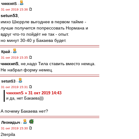
чннхнпS
-
31 окт 2019 15:36
setun53
,
имхо Шюррле выгоднее в первом тайме -
лучше получится попрессовать Нормана и
вдруг что-то пойдёт не так - опыт.
но минут 30-40 у Бакаева будет.
Край
-
31 окт 2019 15:35
чннхнпS
, не,надо Тила ставить вместо немца.
Не набрал форму немец.
setun53
-
31 окт 2019 15:31
чннхнпS » 31 окт 2019 14:43
и да, нет Бакаева)))
А почему Бакаева нет?
Леонидыч
-
31 окт 2019 15:30
2terpila