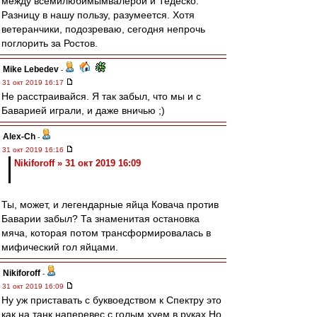
между всемилюбимымвалерой и Тедеско.
Разницу в нашу пользу, разумеется. Хотя
ветеранчики, подозреваю, сегодня непрочь
поглорить за Ростов.
Mike Lebedev
-
31 окт 2019 16:17
Не расстраивайся. Я так забыл, что мы и с
Баварией играли, и даже вничью ;)
Alex-Ch
-
31 окт 2019 16:16
Nikiforoff » 31 окт 2019 16:09
Ты, может, и легендарные яйца Ковача против
Баварии забыл? Та знаменитая остановка
мяча, которая потом трансформировалась в
мифический гол яйцами.
Nikiforoff
-
31 окт 2019 16:09
Ну уж приставать с буквоедством к Спектру это
как на танк наперевес с голым хуем в руках.Но