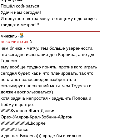
Пошёл собираться.
Удачи нам сегодня!
И попутного ветра мячу, летящему в девятку с
тридцати метров!!!
чннхнпS
-
31 окт 2019 14:43
чем ближе к матчу, тем больше уверенности,
что сегодня испытание для Карпина, а не для
Тедеско.
ему вообще трудно понять, против кого играть
сегодня будет, как и что планировать. так что
не станет велосипедов изобретать и
скалькирует последний матч. чем Тедеско и
должен воспользоваться)
хотя задача непростая - задушить Попова и
Ерёму в центре.
\\\\\\\\Кутепов-Жиго-Джикия
Орех-Умяров-Крал-Зобнин-Айртон
\\\\\\\\\\\\\\\\\\\\\\Шюррле
\\\\\\\\\\\\Понсе
и да, нет Бакаева))) вроде бы и сильно