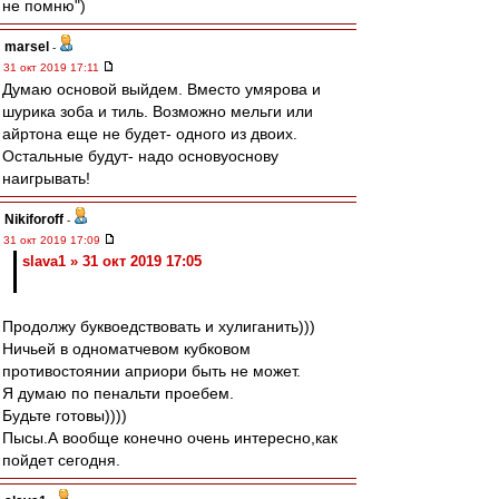
не помню")
marsel
-
31 окт 2019 17:11
Думаю основой выйдем. Вместо умярова и
шурика зоба и тиль. Возможно мельги или
айртона еще не будет- одного из двоих.
Остальные будут- надо основуоснову
наигрывать!
Nikiforoff
-
31 окт 2019 17:09
slava1 » 31 окт 2019 17:05
Продолжу буквоедствовать и хулиганить)))
Ничьей в одноматчевом кубковом
противостоянии априори быть не может.
Я думаю по пенальти проебем.
Будьте готовы))))
Пысы.А вообще конечно очень интересно,как
пойдет сегодня.