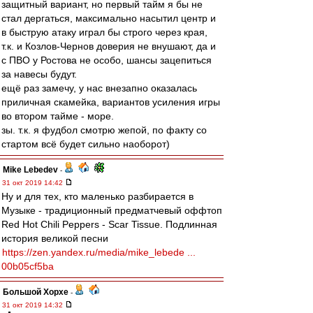
защитный вариант, но первый тайм я бы не
стал дергаться, максимально насытил центр и
в быструю атаку играл бы строго через края,
т.к. и Козлов-Чернов доверия не внушают, да и
с ПВО у Ростова не особо, шансы зацепиться
за навесы будут.
ещё раз замечу, у нас внезапно оказалась
приличная скамейка, вариантов усиления игры
во втором тайме - море.
зы. т.к. я фудбол смотрю жепой, по факту со
стартом всё будет сильно наоборот)
Mike Lebedev
-
31 окт 2019 14:42
Ну и для тех, кто маленько разбирается в
Музыке - традиционный предматчевый оффтоп
Red Hot Chili Peppers - Scar Tissue. Подлинная
история великой песни
https://zen.yandex.ru/media/mike_lebede ...
00b05cf5ba
Большой Хорхе
-
31 окт 2019 14:32