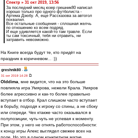
Спектр » 31 окт 2019, 13:56
За последний месяц юзер грешник80 написал
хорошо только про одного футболиста -
Артема Дзюбу. А, еще Рассказова за автогол
похвалил.
Все остальные сообщения - сплошная желчь
по отношению ко всем подряд.
И еще удивляется какой-то там травле. Если
ты сам токсичный, тебя ни отравить, ни
затравить невозможно.
На Книге всегда будут те, кто придёт на
праздник в коричневом... :))
greshnik80
-
31 окт 2019 14:28
Olddima
, мне видится, что на это больше
повлияла игра Умярова, нежели Крала. Умяров
более агрессивно и как-то более правильно
вступает в отбор. Крал слишком часто вступает
в борьбу, подходя к игроку со спины, а не сбоку
или спереди. Чех ктакже часто оказывался в
полупозиции, чуть-чуть не успевая к моменту.
При этом, у него не отнять работоспособности:
к концу игры Алекс выглядел свежее всех на
поле. Но это в одном конкретном матче.