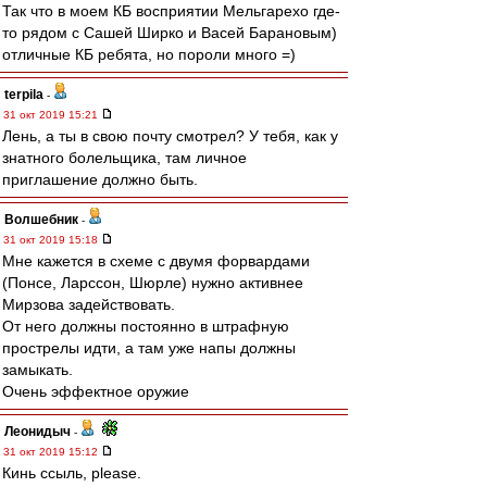
Так что в моем КБ восприятии Мельгарехо где-
то рядом с Сашей Ширко и Васей Барановым)
отличные КБ ребята, но пороли много =)
terpila
-
31 окт 2019 15:21
Лень, а ты в свою почту смотрел? У тебя, как у
знатного болельщика, там личное
приглашение должно быть.
Волшебник
-
31 окт 2019 15:18
Мне кажется в схеме с двумя форвардами
(Понсе, Ларссон, Шюрле) нужно активнее
Мирзова задействовать.
От него должны постоянно в штрафную
прострелы идти, а там уже напы должны
замыкать.
Очень эффектное оружие
Леонидыч
-
31 окт 2019 15:12
Кинь ссыль, please.