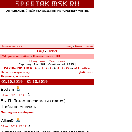
Официальный сайт болельщиков ФК "Спартак" Москва
Полная версия
Вход
•
Регистрация
FAQ
•
Поиск
Общение на сайте
Гостевая книга ВВ
»
Пред. тема
|
След. тема
Страница
7
из
163
[ Сообщений: 8135 ]
На страницу
Пред.
1
...
4
,
5
,
6
,
7
,
8
,
9
,
10
...
163
След.
Начать новую тему
Добавить
Версия для печати
01.10.2019 - 31.10.2019
irod sm
-
31 окт 2019 17:20
Е и П. Потом после матча скажу.)
Чтобы не сглазить.
Последнее сообщение
AiltonD
-
31 окт 2019 17:17