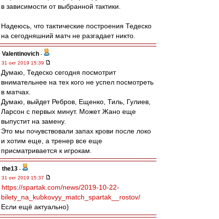
в зависимости от выбранной тактики.
Надеюсь, что тактические построения Тедеско
на сегодняшний матч не разгадает никто.
Valentinovich
-
31 окт 2019 15:39
Думаю, Тедеско сегодня посмотрит
внимательнее на тех кого не успел посмотреть
в матчах.
Думаю, выйдет Ребров, Ещенко, Тиль, Гулиев,
Ларсон с первых минут. Может Жано еще
выпустит на замену.
Это мы почувствовали запах крови после локо
и хотим еще, а тренер все еще
присматривается к игрокам.
the13
-
31 окт 2019 15:37
https://spartak.com/news/2019-10-22-
bilety_na_kubkovyy_match_spartak__rostov/
Если ещё актуально)