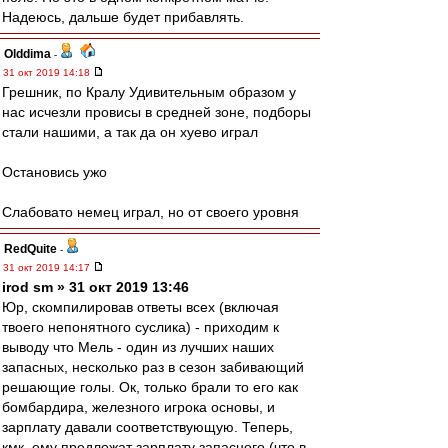
Надеюсь, дальше будет прибавлять.
Olddima
-
31 окт 2019 14:18
Грешник, по Кралу Удивительным образом у
нас исчезли провисы в средней зоне, подборы
стали нашими, а так да он хуево играл
Остановись ужо
Слабовато немец играл, но от своего уровня
RedQuite
-
31 окт 2019 14:17
irod sm » 31 окт 2019 13:46
Юр, скомпилировав ответы всех (включая
твоего непонятного суслика) - приходим к
выводу что Мель - один из лучших наших
запасных, несколько раз в сезон забивающий
решающие голы. Ок, только брали то его как
бомбардира, железного игрока основы, и
зарплату давали соответствующую. Теперь,
кмк, ему предложат зарплату запасного (что в