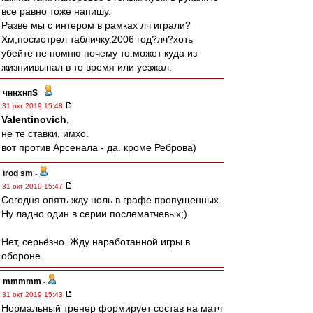
все равно тоже напишу.
Разве мы с интером в рамках лч играли?
Хм,посмотрел табличку.2006 год?лч?хоть
убейте не помню почему то.может куда из
жизниивыпал в то время или уезжал.
чннхнпS
-
31 окт 2019 15:48
Valentinovich
,
не те ставки, имхо.
вот против Арсенала - да. кроме Реброва)
irod sm
-
31 окт 2019 15:47
Сегодня опять жду ноль в графе пропущенных.
Ну ладно один в серии послематчевых;)
Нет, серьёзно. Жду наработанной игры в
обороне.
mmmmm
-
31 окт 2019 15:43
Нормальный тренер формирует состав на матч