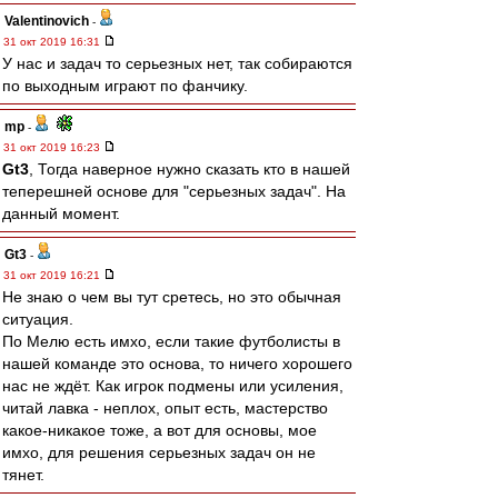
Valentinovich
-
31 окт 2019 16:31
У нас и задач то серьезных нет, так собираются
по выходным играют по фанчику.
mp
-
31 окт 2019 16:23
Gt3
, Тогда наверное нужно сказать кто в нашей
теперешней основе для "серьезных задач". На
данный момент.
Gt3
-
31 окт 2019 16:21
Не знаю о чем вы тут сретесь, но это обычная
ситуация.
По Мелю есть имхо, если такие футболисты в
нашей команде это основа, то ничего хорошего
нас не ждёт. Как игрок подмены или усиления,
читай лавка - неплох, опыт есть, мастерство
какое-никакое тоже, а вот для основы, мое
имхо, для решения серьезных задач он не
тянет.