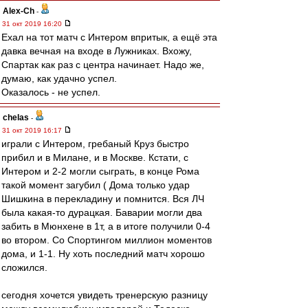
Alex-Ch
-
31 окт 2019 16:20
Ехал на тот матч с Интером впритык, а ещё эта
давка вечная на входе в Лужниках. Вхожу,
Спартак как раз с центра начинает. Надо же,
думаю, как удачно успел.
Оказалось - не успел.
chelas
-
31 окт 2019 16:17
играли с Интером, гребаный Круз быстро
прибил и в Милане, и в Москве. Кстати, с
Интером и 2-2 могли сыграть, в конце Рома
такой момент загубил ( Дома только удар
Шишкина в перекладину и помнится. Вся ЛЧ
была какая-то дурацкая. Баварии могли два
забить в Мюнхене в 1т, а в итоге получили 0-4
во втором. Со Спортингом миллион моментов
дома, и 1-1. Ну хоть последний матч хорошо
сложился.
сегодня хочется увидеть тренерскую разницу