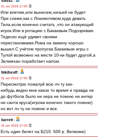
slava1
-
31 окт 2019 17:05
Или влетим,или вынесем,ничьей не будет
При схеме,как с Локомотивом,куда девать
Тила,если конечно считать ,что он атакующий
игрок.Или в ротацию с Бакаевым.Подозреваю
Тедеско ещё удивит своими
перестановками.Рома на замену хорошо
вышел.С учётом пропуска Бакаевым игры с
Тулой возможно на месте 10-ки будет другой,а
Зелимхан поработает напом.
Nikiforoff
-
31 окт 2019 17:05
Пересмотрю пожалуй всю лч ту как-
нибудь.видно мне какое то время и правда не
до футбола было.ни хера не помню ни интер
ни санта круса(игрока конечно такого помню)
но вот лч ту не помню и все.
barrett
-
31 окт 2019 17:03
Есть один билет на Б210. 500 р. Велкоме)