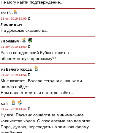
Не могу найти подтверждение...
the13
-
31 окт 2019 15:09
Леонидыч
На домкоме сказано да.
Леонидыч
-
31 окт 2019 14:59
Разве сегодняшний Кубок входит в
абонементную программу?!
из Белого города
-
31 окт 2019 14:54
Мне кажется, Валера сегодня с шашками
наголо пойдет.
Нам надо отстоять и в контре забить.
cafir
-
31 окт 2019 14:44
Ну всё. Пасьянс сошёлся за минимальное
количество ходов. С лохомотами это помогло.
Пора, думаю, переходить на зимнюю форму
атрибутики.