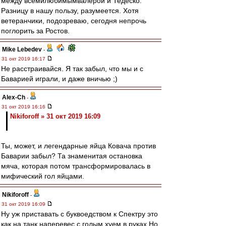
между всемилюбимымвалерой и Тедеско.
Разницу в нашу пользу, разумеется. Хотя
ветеранчики, подозреваю, сегодня непрочь
поглорить за Ростов.
Mike Lebedev
-
31 окт 2019 16:17
Не расстраивайся. Я так забыл, что мы и с
Баварией играли, и даже вничью ;)
Alex-Ch
-
31 окт 2019 16:16
Nikiforoff » 31 окт 2019 16:09
Ты, может, и легендарные яйца Ковача против
Баварии забыл? Та знаменитая остановка
мяча, которая потом трансформировалась в
мифический гол яйцами.
Nikiforoff
-
31 окт 2019 16:09
Ну уж приставать с буквоедством к Спектру это
как на танк наперевес с голым хуем в руках.Но