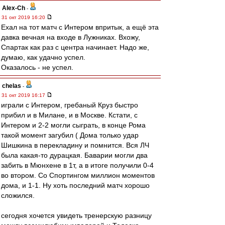
Alex-Ch
-
31 окт 2019 16:20
Ехал на тот матч с Интером впритык, а ещё эта
давка вечная на входе в Лужниках. Вхожу,
Спартак как раз с центра начинает. Надо же,
думаю, как удачно успел.
Оказалось - не успел.
chelas
-
31 окт 2019 16:17
играли с Интером, гребаный Круз быстро
прибил и в Милане, и в Москве. Кстати, с
Интером и 2-2 могли сыграть, в конце Рома
такой момент загубил ( Дома только удар
Шишкина в перекладину и помнится. Вся ЛЧ
была какая-то дурацкая. Баварии могли два
забить в Мюнхене в 1т, а в итоге получили 0-4
во втором. Со Спортингом миллион моментов
дома, и 1-1. Ну хоть последний матч хорошо
сложился.
сегодня хочется увидеть тренерскую разницу