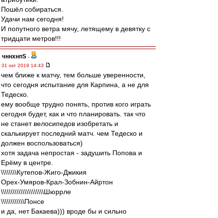
Пошёл собираться.
Удачи нам сегодня!
И попутного ветра мячу, летящему в девятку с
тридцати метров!!!
чннхнпS
-
31 окт 2019 14:43
чем ближе к матчу, тем больше уверенности,
что сегодня испытание для Карпина, а не для
Тедеско.
ему вообще трудно понять, против кого играть
сегодня будет, как и что планировать. так что
не станет велосипедов изобретать и
скалькирует последний матч. чем Тедеско и
должен воспользоваться)
хотя задача непростая - задушить Попова и
Ерёму в центре.
\\\\\\\\Кутепов-Жиго-Джикия
Орех-Умяров-Крал-Зобнин-Айртон
\\\\\\\\\\\\\\\\\\\\\\Шюррле
\\\\\\\\\\\\Понсе
и да, нет Бакаева))) вроде бы и сильно