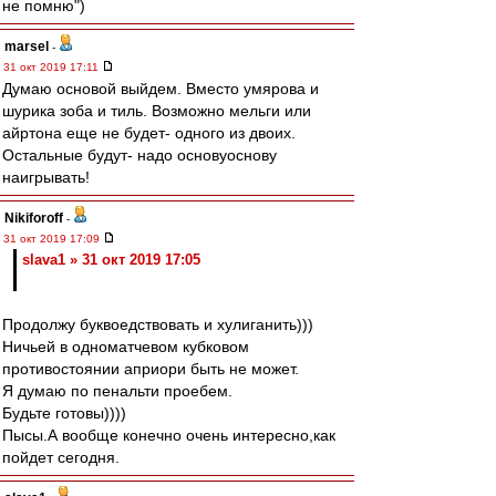
не помню")
marsel
-
31 окт 2019 17:11
Думаю основой выйдем. Вместо умярова и
шурика зоба и тиль. Возможно мельги или
айртона еще не будет- одного из двоих.
Остальные будут- надо основуоснову
наигрывать!
Nikiforoff
-
31 окт 2019 17:09
slava1 » 31 окт 2019 17:05
Продолжу буквоедствовать и хулиганить)))
Ничьей в одноматчевом кубковом
противостоянии априори быть не может.
Я думаю по пенальти проебем.
Будьте готовы))))
Пысы.А вообще конечно очень интересно,как
пойдет сегодня.