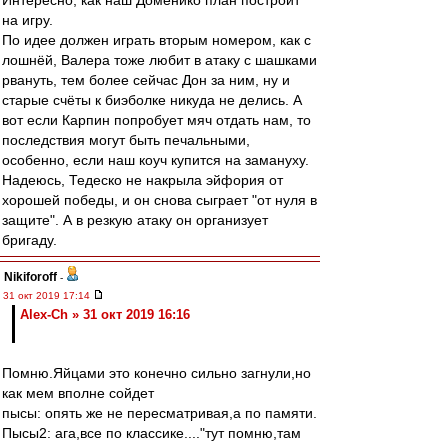
Интересно, как наш Доменико план построит
на игру.
По идее должен играть вторым номером, как с
лошнёй, Валера тоже любит в атаку с шашками
рвануть, тем более сейчас Дон за ним, ну и
старые счёты к биэболке никуда не делись. А
вот если Карпин попробует мяч отдать нам, то
последствия могут быть печальными,
особенно, если наш коуч купится на замануху.
Надеюсь, Тедеско не накрыла эйфория от
хорошей победы, и он снова сыграет "от нуля в
защите". А в резкую атаку он организует
бригаду.
Nikiforoff
-
31 окт 2019 17:14
Alex-Ch » 31 окт 2019 16:16
Помню.Яйцами это конечно сильно загнули,но
как мем вполне сойдет
пысы: опять же не пересматривая,а по памяти.
Пысы2: ага,все по классике...."тут помню,там