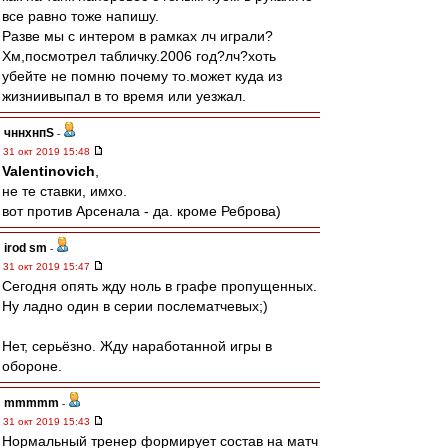
все равно тоже напишу.
Разве мы с интером в рамках лч играли?
Хм,посмотрел табличку.2006 год?лч?хоть
убейте не помню почему то.может куда из
жизниивыпал в то время или уезжал.
чннхнпS
-
31 окт 2019 15:48
Valentinovich
,
не те ставки, имхо.
вот против Арсенала - да. кроме Реброва)
irod sm
-
31 окт 2019 15:47
Сегодня опять жду ноль в графе пропущенных.
Ну ладно один в серии послематчевых;)
Нет, серьёзно. Жду наработанной игры в
обороне.
mmmmm
-
31 окт 2019 15:43
Нормальный тренер формирует состав на матч