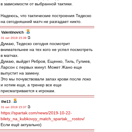
в зависимости от выбранной тактики.
Надеюсь, что тактические построения Тедеско
на сегодняшний матч не разгадает никто.
Valentinovich
-
31 окт 2019 15:39
Думаю, Тедеско сегодня посмотрит
внимательнее на тех кого не успел посмотреть
в матчах.
Думаю, выйдет Ребров, Ещенко, Тиль, Гулиев,
Ларсон с первых минут. Может Жано еще
выпустит на замену.
Это мы почувствовали запах крови после локо
и хотим еще, а тренер все еще
присматривается к игрокам.
the13
-
31 окт 2019 15:37
https://spartak.com/news/2019-10-22-
bilety_na_kubkovyy_match_spartak__rostov/
Если ещё актуально)