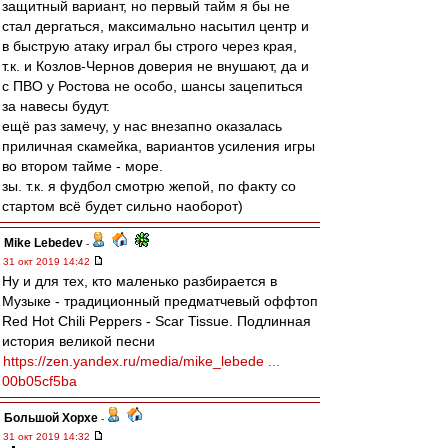
защитный вариант, но первый тайм я бы не
стал дергаться, максимально насытил центр и
в быструю атаку играл бы строго через края,
т.к. и Козлов-Чернов доверия не внушают, да и
с ПВО у Ростова не особо, шансы зацепиться
за навесы будут.
ещё раз замечу, у нас внезапно оказалась
приличная скамейка, вариантов усиления игры
во втором тайме - море.
зы. т.к. я фудбол смотрю жепой, по факту со
стартом всё будет сильно наоборот)
Mike Lebedev
-
31 окт 2019 14:42
Ну и для тех, кто маленько разбирается в
Музыке - традиционный предматчевый оффтоп
Red Hot Chili Peppers - Scar Tissue. Подлинная
история великой песни
https://zen.yandex.ru/media/mike_lebede ...
00b05cf5ba
Большой Хорхе
-
31 окт 2019 14:32