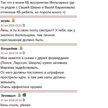
Так что в моем КБ восприятии Мельгарехо где-
то рядом с Сашей Ширко и Васей Барановым)
отличные КБ ребята, но пороли много =)
terpila
-
31 окт 2019 15:21
Лень, а ты в свою почту смотрел? У тебя, как у
знатного болельщика, там личное
приглашение должно быть.
Волшебник
-
31 окт 2019 15:18
Мне кажется в схеме с двумя форвардами
(Понсе, Ларссон, Шюрле) нужно активнее
Мирзова задействовать.
От него должны постоянно в штрафную
прострелы идти, а там уже напы должны
замыкать.
Очень эффектное оружие
Леонидыч
-
31 окт 2019 15:12
Кинь ссыль, please.