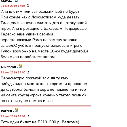
slava1
-
31 окт 2019 17:05
Или влетим,или вынесем,ничьей не будет
При схеме,как с Локомотивом,куда девать
Тила,если конечно считать ,что он атакующий
игрок.Или в ротацию с Бакаевым.Подозреваю
Тедеско ещё удивит своими
перестановками.Рома на замену хорошо
вышел.С учётом пропуска Бакаевым игры с
Тулой возможно на месте 10-ки будет другой,а
Зелимхан поработает напом.
Nikiforoff
-
31 окт 2019 17:05
Пересмотрю пожалуй всю лч ту как-
нибудь.видно мне какое то время и правда не
до футбола было.ни хера не помню ни интер
ни санта круса(игрока конечно такого помню)
но вот лч ту не помню и все.
barrett
-
31 окт 2019 17:03
Есть один билет на Б210. 500 р. Велкоме)