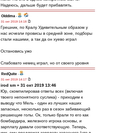
Надеюсь, дальше будет прибавлять.
Olddima
-
31 окт 2019 14:18
Грешник, по Кралу Удивительным образом у
нас исчезли провисы в средней зоне, подборы
стали нашими, а так да он хуево играл
Остановись ужо
Слабовато немец играл, но от своего уровня
RedQuite
-
31 окт 2019 14:17
irod sm » 31 окт 2019 13:46
Юр, скомпилировав ответы всех (включая
твоего непонятного суслика) - приходим к
выводу что Мель - один из лучших наших
запасных, несколько раз в сезон забивающий
решающие голы. Ок, только брали то его как
бомбардира, железного игрока основы, и
зарплату давали соответствующую. Теперь,
кмк, ему предложат зарплату запасного (что в