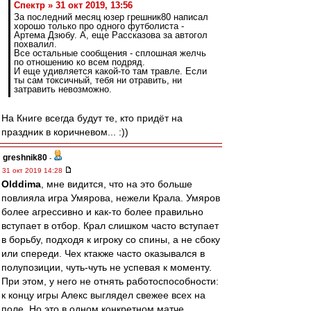
Спектр » 31 окт 2019, 13:56
За последний месяц юзер грешник80 написал
хорошо только про одного футболиста -
Артема Дзюбу. А, еще Рассказова за автогол
похвалил.
Все остальные сообщения - сплошная желчь
по отношению ко всем подряд.
И еще удивляется какой-то там травле. Если
ты сам токсичный, тебя ни отравить, ни
затравить невозможно.
На Книге всегда будут те, кто придёт на
праздник в коричневом... :))
greshnik80
-
31 окт 2019 14:28
Olddima
, мне видится, что на это больше
повлияла игра Умярова, нежели Крала. Умяров
более агрессивно и как-то более правильно
вступает в отбор. Крал слишком часто вступает
в борьбу, подходя к игроку со спины, а не сбоку
или спереди. Чех ктакже часто оказывался в
полупозиции, чуть-чуть не успевая к моменту.
При этом, у него не отнять работоспособности:
к концу игры Алекс выглядел свежее всех на
поле. Но это в одном конкретном матче.