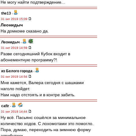
Не могу найти подтверждение...
the13
-
31 окт 2019 15:09
Леонидыч
На домкоме сказано да.
Леонидыч
-
31 окт 2019 14:59
Разве сегодняшний Кубок входит в
абонементную программу?!
из Белого города
-
31 окт 2019 14:54
Мне кажется, Валера сегодня с шашками
наголо пойдет.
Нам надо отстоять и в контре забить.
cafir
-
31 окт 2019 14:44
Ну всё. Пасьянс сошёлся за минимальное
количество ходов. С лохомотами это помогло.
Пора, думаю, переходить на зимнюю форму
атрибутики.