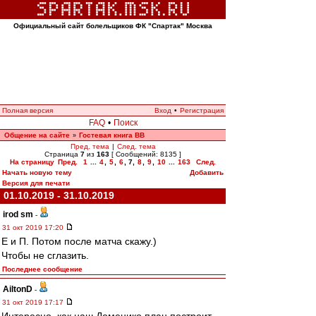
Официальный сайт болельщиков ФК "Спартак" Москва
Полная версия
Вход
•
Регистрация
FAQ
•
Поиск
Общение на сайте
Гостевая книга ВВ
»
Пред. тема
|
След. тема
Страница
7
из
163
[ Сообщений: 8135 ]
На страницу
Пред.
1
...
4
,
5
,
6
,
7
,
8
,
9
,
10
...
163
След.
Начать новую тему
Добавить
Версия для печати
01.10.2019 - 31.10.2019
irod sm
-
31 окт 2019 17:20
Е и П. Потом после матча скажу.)
Чтобы не сглазить.
Последнее сообщение
AiltonD
-
31 окт 2019 17:17