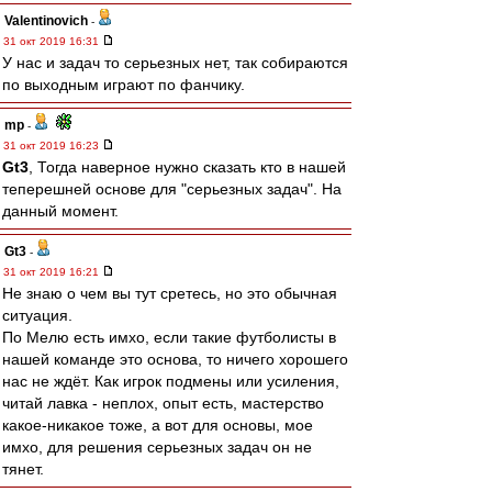
Valentinovich
-
31 окт 2019 16:31
У нас и задач то серьезных нет, так собираются
по выходным играют по фанчику.
mp
-
31 окт 2019 16:23
Gt3
, Тогда наверное нужно сказать кто в нашей
теперешней основе для "серьезных задач". На
данный момент.
Gt3
-
31 окт 2019 16:21
Не знаю о чем вы тут сретесь, но это обычная
ситуация.
По Мелю есть имхо, если такие футболисты в
нашей команде это основа, то ничего хорошего
нас не ждёт. Как игрок подмены или усиления,
читай лавка - неплох, опыт есть, мастерство
какое-никакое тоже, а вот для основы, мое
имхо, для решения серьезных задач он не
тянет.