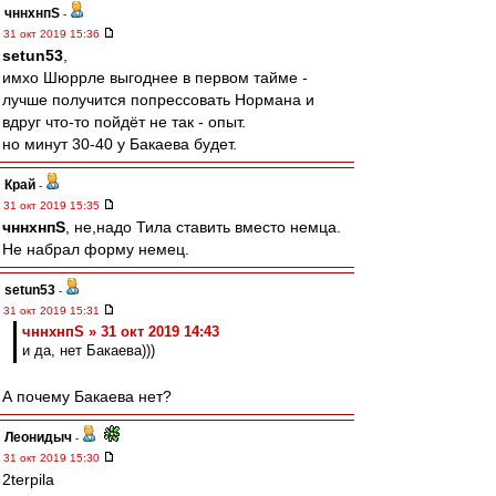
чннхнпS
-
31 окт 2019 15:36
setun53
,
имхо Шюррле выгоднее в первом тайме -
лучше получится попрессовать Нормана и
вдруг что-то пойдёт не так - опыт.
но минут 30-40 у Бакаева будет.
Край
-
31 окт 2019 15:35
чннхнпS
, не,надо Тила ставить вместо немца.
Не набрал форму немец.
setun53
-
31 окт 2019 15:31
чннхнпS » 31 окт 2019 14:43
и да, нет Бакаева)))
А почему Бакаева нет?
Леонидыч
-
31 окт 2019 15:30
2terpila