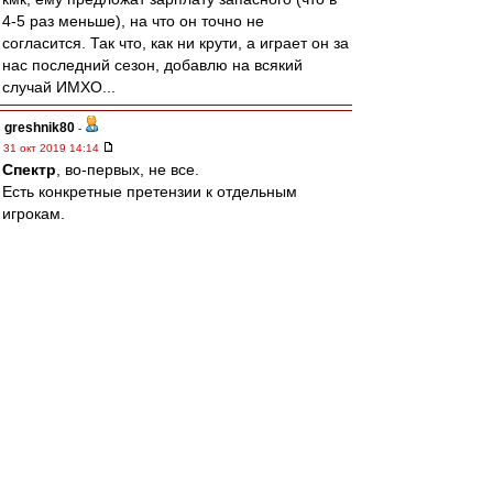
4-5 раз меньше), на что он точно не
согласится. Так что, как ни крути, а играет он за
нас последний сезон, добавлю на всякий
случай ИМХО...
greshnik80
-
31 окт 2019 14:14
Спектр
, во-первых, не все.
Есть конкретные претензии к отдельным
игрокам.
Если вам показалось, что я, например, считаю
Крала говном, вы ошибаетесь. Я считаю, что
Крал в последней игре сыграл слабо и может
сыграть лучше.
Если вам показалось, что я считаю Мельгарехо
говном, вам это кажется, ибо я считаю
Мельгарехо-нападающего неуровнем, ничего
не имея против Мельгарехо-защитника и
полузащитника.
Если вам показалось, что я считаю Джикию
говном, вам показалось. Я считаю Джикию
примерно таким же по уровню, как Кутепов,