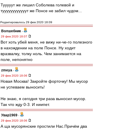
Тууууут же лишил Соболева голевой и
туууууууууууут же Понсе не забил чудом...
Редактировалось 29 фев 2020 18:09
Волшебник
-
29 фев 2020 18:07
Вот хоть убей меня, не вижу ни-че-го полезного
в нахождении на поле Понсе. Ну ходит
вразвалку, толку ноль. Чем занимается на
поле, непонятно
zmeya
-
29 фев 2020 18:06
Новая Москва! Закройте форточку! Мы мусор
не успеваем выносить!
Не знаю, я сегодня три раза выносил мусор.
Так что жду 0-3. И ниипет.
Увар1969
-
29 фев 2020 18:06
А ща мусорянские простили Нас.Причём два