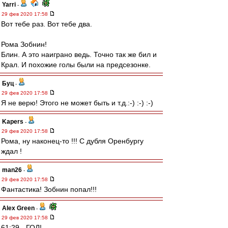
Yarri
-
29 фев 2020 17:58
Вот тебе раз. Вот тебе два.
Рома Зобнин!
Блин. А это наиграно ведь. Точно так же бил и
Крал. И похожие голы были на предсезонке.
Буц
-
29 фев 2020 17:58
Я не верю! Этого не может быть и т.д.:-) :-) :-)
Kapers
-
29 фев 2020 17:58
Рома, ну наконец-то !!! С дубля Оренбургу
ждал !
man26
-
29 фев 2020 17:58
Фантастика! Зобнин попал!!!
Alex Green
-
29 фев 2020 17:58
61:29 - ГОЛ!