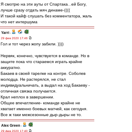
Я смотрю на эти ауты от Спартака...ей Богу,
лучше сразу отдать мяч динаме-((((
И такой кайф слушать без комментатора, жаль
что нет интершума
Yarri
-
29 фев 2020 17:46
Гол и тот через жопу забили. ))))
Нервяк, конечно, чувствуется в команде. Но в
защите пока что стараемся играть крайне
аккуратно.
Бакаев в своей тарелке на контре. Соболев
молодца. Не растерялся, не стал
индивидуальничать, а выдал на ход Бакаеву -
отличная связка получается.
Крал неплох в завершении.
Общее впечатление- команде крайне не
хватает именно боевых матчей, как сегодня.
Все ж таки межсезонные дыр-дыры не то.
Alex Green
-
29 фев 2020 17:40