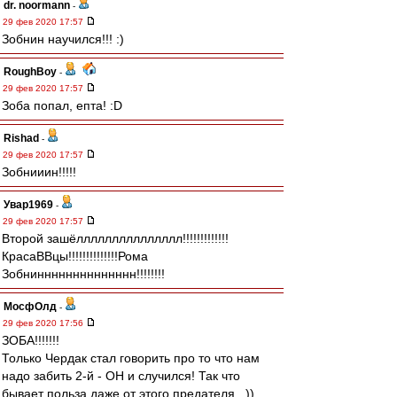
dr. noormann
-
29 фев 2020 17:57
Зобнин научился!!! :)
RoughBoy
-
29 фев 2020 17:57
Зоба попал, епта! :D
Rishad
-
29 фев 2020 17:57
Зобнииин!!!!!
Увар1969
-
29 фев 2020 17:57
Второй зашёллллллллллллллл!!!!!!!!!!!!!
КрасаВВцы!!!!!!!!!!!!!!Рома
Зобнинннннннннннннн!!!!!!!!
МосфОлд
-
29 фев 2020 17:56
ЗОБА!!!!!!!
Только Чердак стал говорить про то что нам
надо забить 2-й - ОН и случился! Так что
бывает польза даже от этого предателя...))