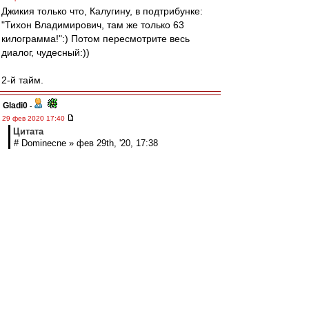
Джикия только что, Калугину, в подтрибунке:
"Тихон Владимирович, там же только 63
килограмма!":) Потом пересмотрите весь
диалог, чудесный:))
2-й тайм.
Gladi0
-
29 фев 2020 17:40
Цитата
# Dominecne » фев 29th, '20, 17:38
Ловчев советует Понсо убрать. Чердак за
ядинамо переживает
Чердак боится соседа-динамика-неадеквата))
Он же в первом рассказывал про него.
Тот даже на футбол не ходит, т.к. опасается за
своё поведение)
МосфОлд
-
29 фев 2020 17:39
На юг вторая волна пришла, или первая