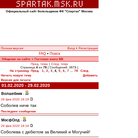
Официальный сайт болельщиков ФК "Спартак" Москва
Полная версия
Вход
•
Регистрация
FAQ
•
Поиск
Общение на сайте
Гостевая книга ВВ
»
Пред. тема
|
След. тема
Страница
4
из
78
[ Сообщений: 3879 ]
На страницу
Пред.
1
,
2
,
3
,
4
,
5
,
6
,
7
...
78
След.
Начать новую тему
Добавить
Версия для печати
01.02.2020 - 29.02.2020
Волшебник
-
29 фев 2020 18:18
Соболев ниче так
Последнее сообщение
МосфОлд
-
29 фев 2020 18:18
Соболева с дебютом за Великий и Могучий!