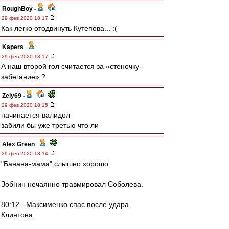
RoughBoy
-
29 фев 2020 18:17
Как легко отодвинуть Кутепова... :(
Kapers
-
29 фев 2020 18:17
А наш второй гол считается за «стеночку-
забегание» ?
Zely69
-
29 фев 2020 18:15
начинается валидол
забили бы уже третью что ли
Alex Green
-
29 фев 2020 18:14
"Банана-мама" слышно хорошо.
Зобнин нечаянно травмировал Соболева.
80:12 - Максименко спас после удара
Клинтона.