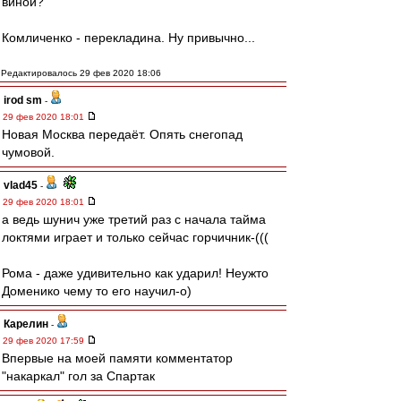
виной?
Комличенко - перекладина. Ну привычно...
Редактировалось 29 фев 2020 18:06
irod sm
-
29 фев 2020 18:01
Новая Москва передаёт. Опять снегопад
чумовой.
vlad45
-
29 фев 2020 18:01
а ведь шунич уже третий раз с начала тайма
локтями играет и только сейчас горчичник-(((
Рома - даже удивительно как ударил! Неужто
Доменико чему то его научил-о)
Карелин
-
29 фев 2020 17:59
Впервые на моей памяти комментатор
"накаркал" гол за Спартак