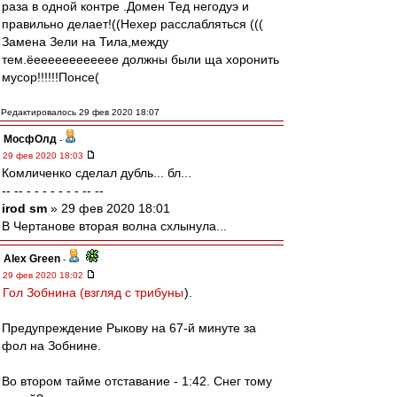
раза в одной контре .Домен Тед негодуэ и
правильно делает!((Нехер расслабляться (((
Замена Зели на Тила,между
тем.ёееееееееееее должны были ща хоронить
мусор!!!!!!Понсе(
Редактировалось 29 фев 2020 18:07
МосфОлд
-
29 фев 2020 18:03
Комличенко сделал дубль... бл...
-- -- - - - - - - - -- --
irod sm
» 29 фев 2020 18:01
В Чертанове вторая волна схлынула...
Alex Green
-
29 фев 2020 18:02
Гол Зобнина (взгляд с трибуны
).
Предупреждение Рыкову на 67-й минуте за
фол на Зобнине.
Во втором тайме отставание - 1:42. Снег тому