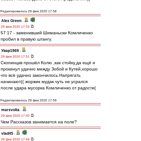
Редактировалось 29 фев 2020 17:58
Alex Green
-
29 фев 2020 17:53
57:17 - заменивший Шиманьски Комличенко
пробил в правую штангу.
Увар1969
-
29 фев 2020 17:51
Скопинцкв прошёл Колю ,как стойку,да ещё и
прокинул удачно между Зобой и Кутей,хорошо
что всё удачно закончилось.Напрягать
начинают(( жоржик мудак.чуть не усрался
после удара мусорка Комличенко от радости(
Редактировалось 29 фев 2020 17:56
marsvolta
-
29 фев 2020 17:50
Чем Рассказов занимается на поле?
vlad45
-
29 фев 2020 17:49