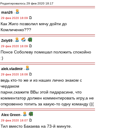
Редактировалось 29 фев 2020 18:17
man26
-
29 фев 2020 18:09
Как Жиго позволил мячу дойти до
Комличенко???
Zely69
-
29 фев 2020 18:09
Понсе Соболеву помешал положить спокойно
:)
alek.vladimir
-
29 фев 2020 18:08
ведь кто-то же и из наших лично знаком с
чердаком
парни,скажите ВВы этой пидарасине, что
комментатор должен комментировать игру,а не
откровенно топить за какую-то одну команду (((
Alex Green
-
29 фев 2020 18:07
Тил вместо Бакаева на 73-й минуте.