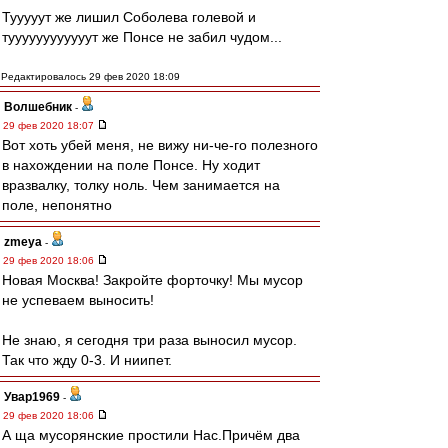
Тууууут же лишил Соболева голевой и
туууууууууууут же Понсе не забил чудом...
Редактировалось 29 фев 2020 18:09
Волшебник
-
29 фев 2020 18:07
Вот хоть убей меня, не вижу ни-че-го полезного
в нахождении на поле Понсе. Ну ходит
вразвалку, толку ноль. Чем занимается на
поле, непонятно
zmeya
-
29 фев 2020 18:06
Новая Москва! Закройте форточку! Мы мусор
не успеваем выносить!
Не знаю, я сегодня три раза выносил мусор.
Так что жду 0-3. И ниипет.
Увар1969
-
29 фев 2020 18:06
А ща мусорянские простили Нас.Причём два