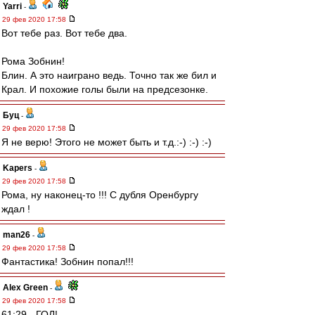
Yarri
-
29 фев 2020 17:58
Вот тебе раз. Вот тебе два.
Рома Зобнин!
Блин. А это наиграно ведь. Точно так же бил и
Крал. И похожие голы были на предсезонке.
Буц
-
29 фев 2020 17:58
Я не верю! Этого не может быть и т.д.:-) :-) :-)
Kapers
-
29 фев 2020 17:58
Рома, ну наконец-то !!! С дубля Оренбургу
ждал !
man26
-
29 фев 2020 17:58
Фантастика! Зобнин попал!!!
Alex Green
-
29 фев 2020 17:58
61:29 - ГОЛ!