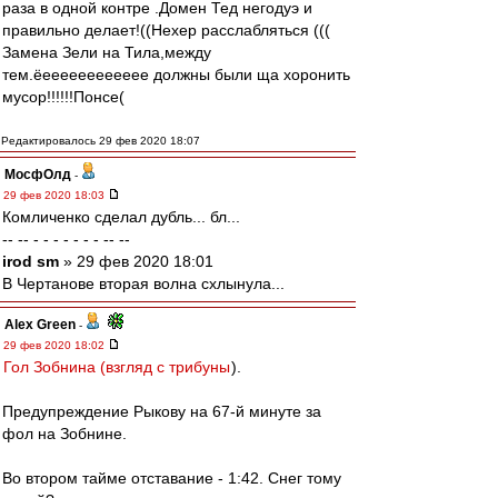
раза в одной контре .Домен Тед негодуэ и
правильно делает!((Нехер расслабляться (((
Замена Зели на Тила,между
тем.ёееееееееееее должны были ща хоронить
мусор!!!!!!Понсе(
Редактировалось 29 фев 2020 18:07
МосфОлд
-
29 фев 2020 18:03
Комличенко сделал дубль... бл...
-- -- - - - - - - - -- --
irod sm
» 29 фев 2020 18:01
В Чертанове вторая волна схлынула...
Alex Green
-
29 фев 2020 18:02
Гол Зобнина (взгляд с трибуны
).
Предупреждение Рыкову на 67-й минуте за
фол на Зобнине.
Во втором тайме отставание - 1:42. Снег тому