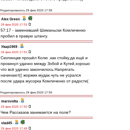
Редактировалось 29 фев 2020 17:58
Alex Green
-
29 фев 2020 17:53
57:17 - заменивший Шиманьски Комличенко
пробил в правую штангу.
Увар1969
-
29 фев 2020 17:51
Скопинцкв прошёл Колю ,как стойку,да ещё и
прокинул удачно между Зобой и Кутей,хорошо
что всё удачно закончилось.Напрягать
начинают(( жоржик мудак.чуть не усрался
после удара мусорка Комличенко от радости(
Редактировалось 29 фев 2020 17:56
marsvolta
-
29 фев 2020 17:50
Чем Рассказов занимается на поле?
vlad45
-
29 фев 2020 17:49