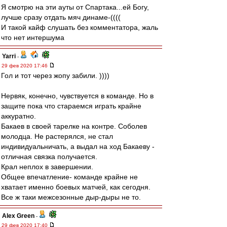
Я смотрю на эти ауты от Спартака...ей Богу,
лучше сразу отдать мяч динаме-((((
И такой кайф слушать без комментатора, жаль
что нет интершума
Yarri
-
29 фев 2020 17:46
Гол и тот через жопу забили. ))))
Нервяк, конечно, чувствуется в команде. Но в
защите пока что стараемся играть крайне
аккуратно.
Бакаев в своей тарелке на контре. Соболев
молодца. Не растерялся, не стал
индивидуальничать, а выдал на ход Бакаеву -
отличная связка получается.
Крал неплох в завершении.
Общее впечатление- команде крайне не
хватает именно боевых матчей, как сегодня.
Все ж таки межсезонные дыр-дыры не то.
Alex Green
-
29 фев 2020 17:40