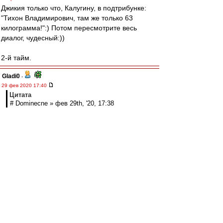
Джикия только что, Калугину, в подтрибунке:
"Тихон Владимирович, там же только 63
килограмма!":) Потом пересмотрите весь
диалог, чудесный:))
2-й тайм.
Gladi0
-
29 фев 2020 17:40
Цитата
# Dominecne » фев 29th, '20, 17:38
Ловчев советует Понсо убрать. Чердак за
ядинамо переживает
Чердак боится соседа-динамика-неадеквата))
Он же в первом рассказывал про него.
Тот даже на футбол не ходит, т.к. опасается за
своё поведение)
МосфОлд
-
29 фев 2020 17:39
На юг вторая волна пришла, или первая