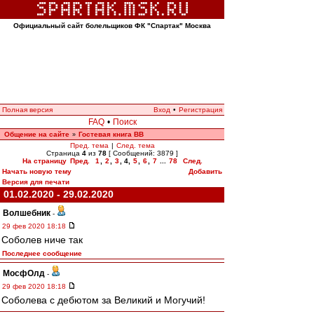
Официальный сайт болельщиков ФК "Спартак" Москва
Полная версия
Вход
•
Регистрация
FAQ
•
Поиск
Общение на сайте
Гостевая книга ВВ
»
Пред. тема
|
След. тема
Страница
4
из
78
[ Сообщений: 3879 ]
На страницу
Пред.
1
,
2
,
3
,
4
,
5
,
6
,
7
...
78
След.
Начать новую тему
Добавить
Версия для печати
01.02.2020 - 29.02.2020
Волшебник
-
29 фев 2020 18:18
Соболев ниче так
Последнее сообщение
МосфОлд
-
29 фев 2020 18:18
Соболева с дебютом за Великий и Могучий!