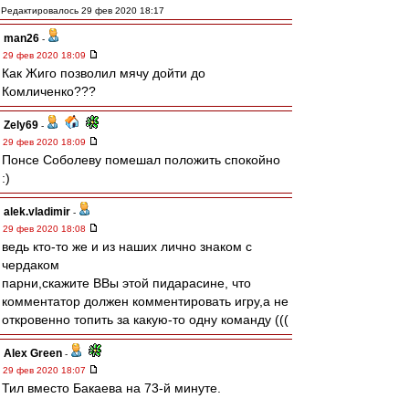
Редактировалось 29 фев 2020 18:17
man26
-
29 фев 2020 18:09
Как Жиго позволил мячу дойти до
Комличенко???
Zely69
-
29 фев 2020 18:09
Понсе Соболеву помешал положить спокойно
:)
alek.vladimir
-
29 фев 2020 18:08
ведь кто-то же и из наших лично знаком с
чердаком
парни,скажите ВВы этой пидарасине, что
комментатор должен комментировать игру,а не
откровенно топить за какую-то одну команду (((
Alex Green
-
29 фев 2020 18:07
Тил вместо Бакаева на 73-й минуте.