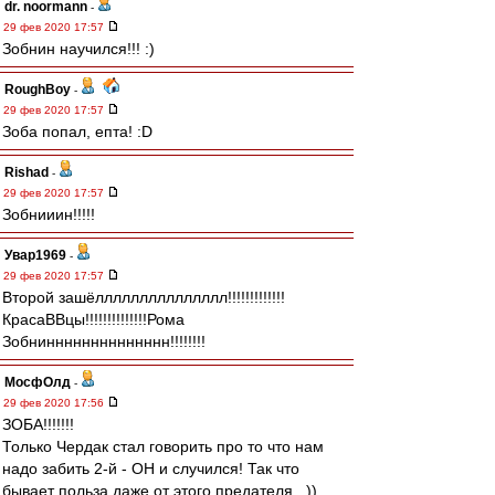
dr. noormann
-
29 фев 2020 17:57
Зобнин научился!!! :)
RoughBoy
-
29 фев 2020 17:57
Зоба попал, епта! :D
Rishad
-
29 фев 2020 17:57
Зобнииин!!!!!
Увар1969
-
29 фев 2020 17:57
Второй зашёллллллллллллллл!!!!!!!!!!!!!
КрасаВВцы!!!!!!!!!!!!!!Рома
Зобнинннннннннннннн!!!!!!!!
МосфОлд
-
29 фев 2020 17:56
ЗОБА!!!!!!!
Только Чердак стал говорить про то что нам
надо забить 2-й - ОН и случился! Так что
бывает польза даже от этого предателя...))