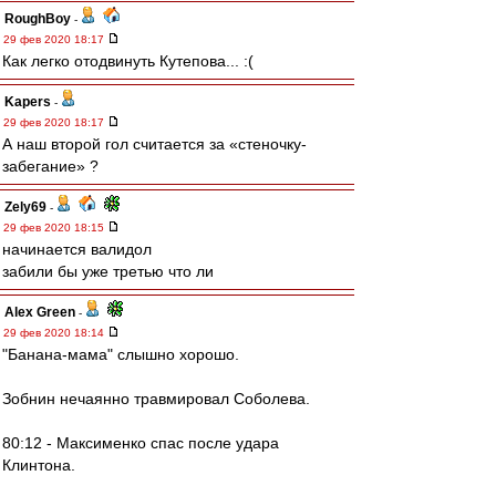
RoughBoy
-
29 фев 2020 18:17
Как легко отодвинуть Кутепова... :(
Kapers
-
29 фев 2020 18:17
А наш второй гол считается за «стеночку-
забегание» ?
Zely69
-
29 фев 2020 18:15
начинается валидол
забили бы уже третью что ли
Alex Green
-
29 фев 2020 18:14
"Банана-мама" слышно хорошо.
Зобнин нечаянно травмировал Соболева.
80:12 - Максименко спас после удара
Клинтона.