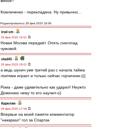
виной?
Комличенко - перекладина. Ну привычно...
Редактировалось 29 фев 2020 18:06
irod sm
-
29 фев 2020 18:01
Новая Москва передаёт. Опять снегопад
чумовой.
vlad45
-
29 фев 2020 18:01
а ведь шунич уже третий раз с начала тайма
локтями играет и только сейчас горчичник-(((
Рома - даже удивительно как ударил! Неужто
Доменико чему то его научил-о)
Карелин
-
29 фев 2020 17:59
Впервые на моей памяти комментатор
"накаркал" гол за Спартак