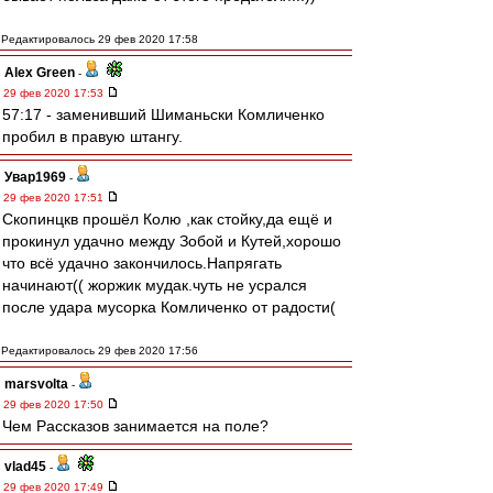
Редактировалось 29 фев 2020 17:58
Alex Green
-
29 фев 2020 17:53
57:17 - заменивший Шиманьски Комличенко
пробил в правую штангу.
Увар1969
-
29 фев 2020 17:51
Скопинцкв прошёл Колю ,как стойку,да ещё и
прокинул удачно между Зобой и Кутей,хорошо
что всё удачно закончилось.Напрягать
начинают(( жоржик мудак.чуть не усрался
после удара мусорка Комличенко от радости(
Редактировалось 29 фев 2020 17:56
marsvolta
-
29 фев 2020 17:50
Чем Рассказов занимается на поле?
vlad45
-
29 фев 2020 17:49