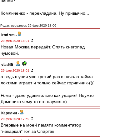
виной?
Комличенко - перекладина. Ну привычно...
Редактировалось 29 фев 2020 18:06
irod sm
-
29 фев 2020 18:01
Новая Москва передаёт. Опять снегопад
чумовой.
vlad45
-
29 фев 2020 18:01
а ведь шунич уже третий раз с начала тайма
локтями играет и только сейчас горчичник-(((
Рома - даже удивительно как ударил! Неужто
Доменико чему то его научил-о)
Карелин
-
29 фев 2020 17:59
Впервые на моей памяти комментатор
"накаркал" гол за Спартак