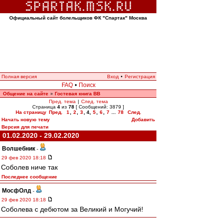
Официальный сайт болельщиков ФК "Спартак" Москва
Полная версия
Вход
•
Регистрация
FAQ
•
Поиск
Общение на сайте
Гостевая книга ВВ
»
Пред. тема
|
След. тема
Страница
4
из
78
[ Сообщений: 3879 ]
На страницу
Пред.
1
,
2
,
3
,
4
,
5
,
6
,
7
...
78
След.
Начать новую тему
Добавить
Версия для печати
01.02.2020 - 29.02.2020
Волшебник
-
29 фев 2020 18:18
Соболев ниче так
Последнее сообщение
МосфОлд
-
29 фев 2020 18:18
Соболева с дебютом за Великий и Могучий!