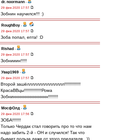
dr. noormann
-
29 фев 2020 17:57
Зобнин научился!!! :)
RoughBoy
-
29 фев 2020 17:57
Зоба попал, епта! :D
Rishad
-
29 фев 2020 17:57
Зобнииин!!!!!
Увар1969
-
29 фев 2020 17:57
Второй зашёллллллллллллллл!!!!!!!!!!!!!
КрасаВВцы!!!!!!!!!!!!!!Рома
Зобнинннннннннннннн!!!!!!!!
МосфОлд
-
29 фев 2020 17:56
ЗОБА!!!!!!!
Только Чердак стал говорить про то что нам
надо забить 2-й - ОН и случился! Так что
бывает польза даже от этого предателя...))