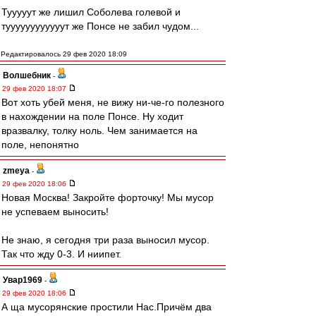
Тууууут же лишил Соболева голевой и
туууууууууууут же Понсе не забил чудом...
Редактировалось 29 фев 2020 18:09
Волшебник
-
29 фев 2020 18:07
Вот хоть убей меня, не вижу ни-че-го полезного
в нахождении на поле Понсе. Ну ходит
вразвалку, толку ноль. Чем занимается на
поле, непонятно
zmeya
-
29 фев 2020 18:06
Новая Москва! Закройте форточку! Мы мусор
не успеваем выносить!
Не знаю, я сегодня три раза выносил мусор.
Так что жду 0-3. И ниипет.
Увар1969
-
29 фев 2020 18:06
А ща мусорянские простили Нас.Причём два