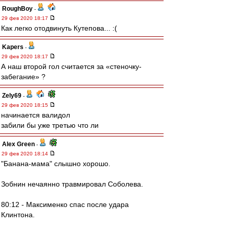
RoughBoy
-
29 фев 2020 18:17
Как легко отодвинуть Кутепова... :(
Kapers
-
29 фев 2020 18:17
А наш второй гол считается за «стеночку-
забегание» ?
Zely69
-
29 фев 2020 18:15
начинается валидол
забили бы уже третью что ли
Alex Green
-
29 фев 2020 18:14
"Банана-мама" слышно хорошо.
Зобнин нечаянно травмировал Соболева.
80:12 - Максименко спас после удара
Клинтона.