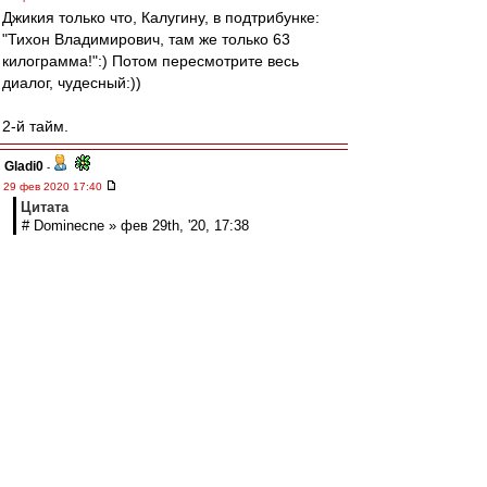
Джикия только что, Калугину, в подтрибунке:
"Тихон Владимирович, там же только 63
килограмма!":) Потом пересмотрите весь
диалог, чудесный:))
2-й тайм.
Gladi0
-
29 фев 2020 17:40
Цитата
# Dominecne » фев 29th, '20, 17:38
Ловчев советует Понсо убрать. Чердак за
ядинамо переживает
Чердак боится соседа-динамика-неадеквата))
Он же в первом рассказывал про него.
Тот даже на футбол не ходит, т.к. опасается за
своё поведение)
МосфОлд
-
29 фев 2020 17:39
На юг вторая волна пришла, или первая