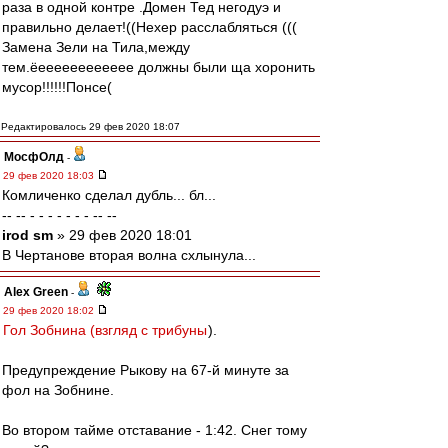
раза в одной контре .Домен Тед негодуэ и
правильно делает!((Нехер расслабляться (((
Замена Зели на Тила,между
тем.ёееееееееееее должны были ща хоронить
мусор!!!!!!Понсе(
Редактировалось 29 фев 2020 18:07
МосфОлд
-
29 фев 2020 18:03
Комличенко сделал дубль... бл...
-- -- - - - - - - - -- --
irod sm
» 29 фев 2020 18:01
В Чертанове вторая волна схлынула...
Alex Green
-
29 фев 2020 18:02
Гол Зобнина (взгляд с трибуны
).
Предупреждение Рыкову на 67-й минуте за
фол на Зобнине.
Во втором тайме отставание - 1:42. Снег тому