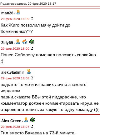
Редактировалось 29 фев 2020 18:17
man26
-
29 фев 2020 18:09
Как Жиго позволил мячу дойти до
Комличенко???
Zely69
-
29 фев 2020 18:09
Понсе Соболеву помешал положить спокойно
:)
alek.vladimir
-
29 фев 2020 18:08
ведь кто-то же и из наших лично знаком с
чердаком
парни,скажите ВВы этой пидарасине, что
комментатор должен комментировать игру,а не
откровенно топить за какую-то одну команду (((
Alex Green
-
29 фев 2020 18:07
Тил вместо Бакаева на 73-й минуте.