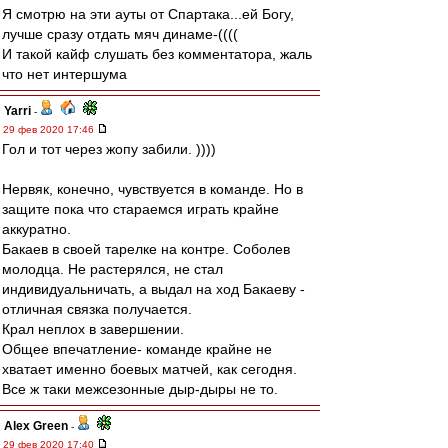
Я смотрю на эти ауты от Спартака...ей Богу,
лучше сразу отдать мяч динаме-((((
И такой кайф слушать без комментатора, жаль
что нет интершума
Yarri
-
29 фев 2020 17:46
Гол и тот через жопу забили. ))))
Нервяк, конечно, чувствуется в команде. Но в
защите пока что стараемся играть крайне
аккуратно.
Бакаев в своей тарелке на контре. Соболев
молодца. Не растерялся, не стал
индивидуальничать, а выдал на ход Бакаеву -
отличная связка получается.
Крал неплох в завершении.
Общее впечатление- команде крайне не
хватает именно боевых матчей, как сегодня.
Все ж таки межсезонные дыр-дыры не то.
Alex Green
-
29 фев 2020 17:40