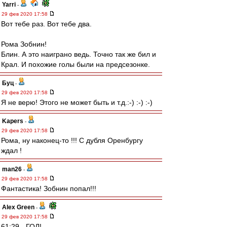
Yarri
-
29 фев 2020 17:58
Вот тебе раз. Вот тебе два.
Рома Зобнин!
Блин. А это наиграно ведь. Точно так же бил и
Крал. И похожие голы были на предсезонке.
Буц
-
29 фев 2020 17:58
Я не верю! Этого не может быть и т.д.:-) :-) :-)
Kapers
-
29 фев 2020 17:58
Рома, ну наконец-то !!! С дубля Оренбургу
ждал !
man26
-
29 фев 2020 17:58
Фантастика! Зобнин попал!!!
Alex Green
-
29 фев 2020 17:58
61:29 - ГОЛ!