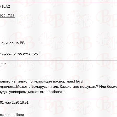
 18:52
2020 17:38
л личное на ВВ.
- просто песенку пою"
8:52
авого из тинькоff рпл,позиция паспортная.Нету!
едпочел...Может в Беларуссии иль Казахстане пошукать? Или бом
чудо -универсал,может его пробовать.
01 мар 2020 18:51
тальное бред