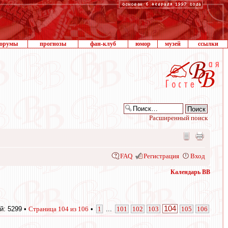
орумы
прогнозы
фан-клуб
юмор
музей
ссылки
Расширенный поиск
FAQ
Регистрация
Вход
Календарь ВВ
104
й: 5299 •
Страница
104
из
106
•
1
...
101
102
103
105
106