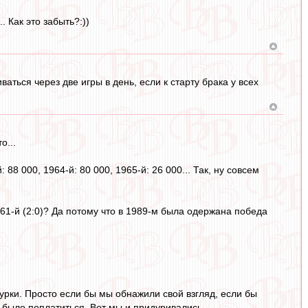
. Как это забыть?:))
аться через две игры в день, если к старту брака у всех
о...
 88 000, 1964-й: 80 000, 1965-й: 26 000... Так, ну совсем
961-й (2:0)? Да потому что в 1989-м была одержана победа
урки. Просто если бы мы обнажили свой взгляд, если бы
о было поплатиться. Вот мы и придуривались.