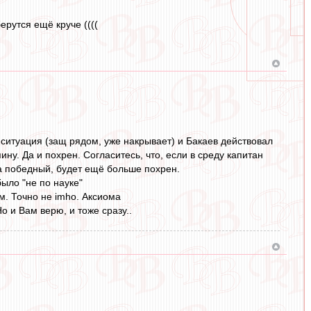
ерутся ещё круче ((((
 ситуация (защ рядом, уже накрывает) и Бакаев действовал
ну. Да и похрен. Согласитесь, что, если в среду капитан
ка победный, будет ещё больше похрен.
ыло "не по науке"
м. Точно не imho. Аксиома
о и Вам верю, и тоже сразу..