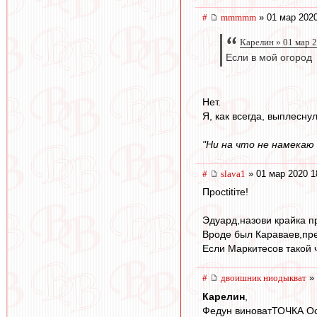
#
mmmmm
» 01 мар 2020
Карелин » 01 мар 
Если в мой огород
Нет.
Я, как всегда, выплесну
"Ни на что не намекаю 
#
slava1
» 01 мар 2020 1
Просtitiте!
Эдуард,назови крайка пр
Вроде был Караваев,пр
Если Маркитесов такой 
#
двоишник ниодыкват
» 
Карелин
,
Федун виноватТОЧКА Ос