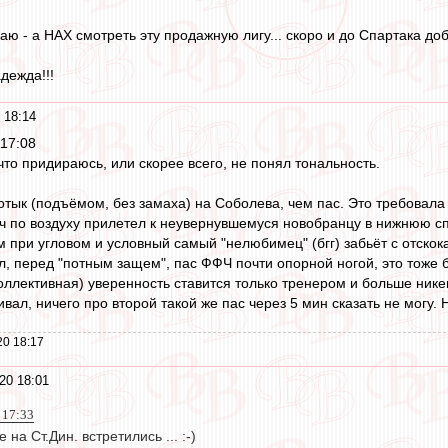
аю - а НАХ смотреть эту продажную лигу... скоро и до Спартака доб
дежда!!!
 18:14
17:08
то придираюсь, или скорее всего, не понял тональность.
отык (подъёмом, без замаха) на Соболева, чем пас. Это требовала
мяч по воздуху прилетел к неувернувшемуся новобранцу в нижнюю спи
м при угловом и условный самый "нелюбимец" (бгг) забьёт с отско
л, перед "потным защем", пас ФФЧ почти опорной ногой, это тоже б
ллективная) уверенность ставится только тренером и больше нике
ал, ничего про второй такой же пас через 5 мин сказать не могу. Н
20 18:17
20 18:01
 17:33
 на Ст.Дин. встретились ... :-)