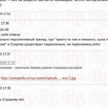
).
20 17:51
 17:38
16:36
 себя отвечу:
еально перспективный тренер, про "какого-то там и никакого, сына
"они" и Спартак существуют параллельно, не пересекаясь,imho
0 17:37
 2020 17:25
 направо : канюшня,бамжы,камни слуцкера,мусарня.
ь
https://memepedia.ru/wp-content/uploads ... oras-2.jpg
0 17:35
ь Слуцкому win