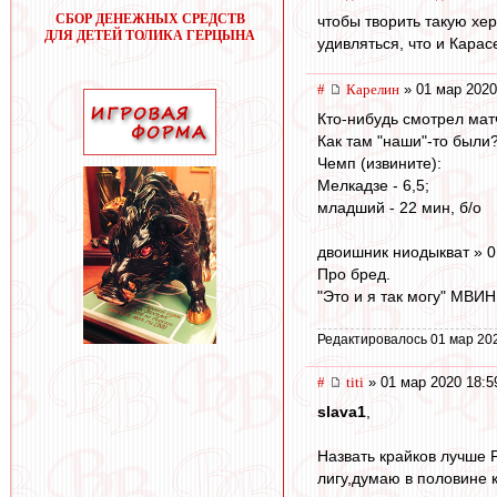
СБОР ДЕНЕЖНЫХ СРЕДСТВ
чтобы творить такую хе
ДЛЯ ДЕТЕЙ ТОЛИКА ГЕРЦЫНА
удивляться, что и Карас
#
Карелин
» 01 мар 2020
Кто-нибудь смотрел мат
Как там "наши"-то были?
Чемп (извините):
Мелкадзе - 6,5;
младший - 22 мин, б/о
двоишник ниодыкват » 0
Про бред.
"Это и я так могу" МВИН
Редактировалось 01 мар 20
#
titi
» 01 мар 2020 18:5
slava1
,
Назвать крайков лучше 
лигу,думаю в половине к