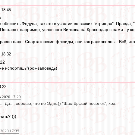
 18:45
5
е обвинить Федуна, так это в участии во всяких "игрищах". Правда, 
. Поставят, например, условного Вилкова на Краснодар с нами - у к
 равно надо. Спартаковские флюиды, они как радиоволны.. Всё, что
 18:32
:22
не испортишь"(рок-заповедь)
8:22
р 2020 17:29
. Да..., хорошо, что не Эдик:)) "Шахтёрский поселок", хех.
ить? )))
 2020 17:35