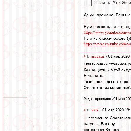
titi считал Alex Gre
Да уж, времена. Раньше 
Ну и раз сегодня в трен
https://www.youtube.com/
Ну и из классического ))
https://www.youtube.com/
#
авоська
» 01 мар 2020 
Опять очень странное р
Как защитник в той ситу
Непонятно.
Такие эпизоды по-хорош
Это что-то из серии люб
Редактировалось 01 мар 20
#
SAS
» 01 мар 2020 18:
... взялись за Спартаков
вчера за Валеру
сегодня за Вадика