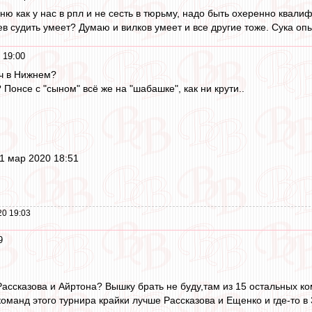
рню как у нас в рпл и не сесть в тюрьму, надо быть охеренно ква
ев судить умеет? Думаю и вилков умеет и все другие тоже. Сука оп
 19:00
ч в Нижнем?
 Понсе с "сыном" всё же на "шабашке", как ни крути..
1 мар 2020 18:51
20 19:03
9
Рассказова и Айртона? Вышку брать не буду,там из 15 остальных к
оманд этого турнира крайки лучше Рассказова и Ещенко и где-то в