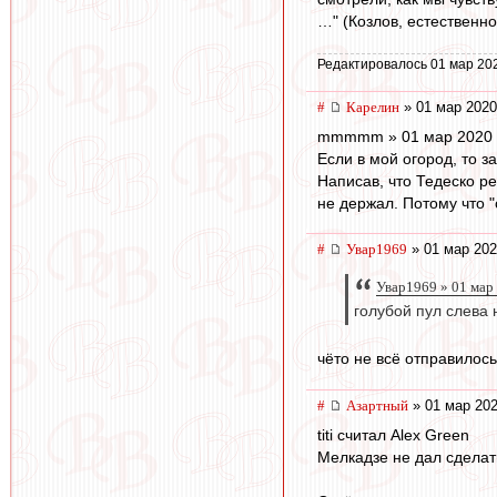
…" (Козлов, естественно
Редактировалось 01 мар 20
#
Карелин
» 01 мар 2020
mmmmm » 01 мар 2020 
Если в мой огород, то за
Написав, что Тедеско р
не держал. Потому что 
#
Увар1969
» 01 мар 202
Увар1969 » 01 мар
голубой пул слева
чёто не всё отправилос
#
Азартный
» 01 мар 202
titi считал Alex Green
Мелкадзе не дал сделат