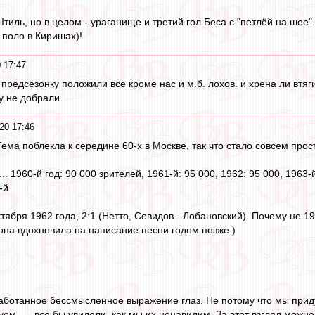
тиль, но в целом - ураганище и третий гол Беса с "петлёй на шее"..
 поло в Киришах)!
 17:47
предсезонку положили все кроме нас и м.б. лохов. и хрена ли втягив
у не добрали.
20 17:46
Тема поблекла к середине 60-х в Москве, так что стало совсем прост
. 1960-й год: 90 000 зрителей, 1961-й: 95 000, 1962: 95 000, 1963-й:
-й.
тября 1962 года, 2:1 (Нетто, Севидов - Лобановский). Почему не 1
 она вдохновила на написание песни годом позже:)
работанное бессмысленное выражение глаз. Не потому что мы прид
уем, — все бы увидели, как мы их ненавидим. За этот взгляд можн