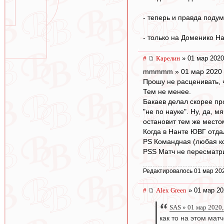
- теперь и правда подум
- только на Доменико На
#
Карелин
» 01 мар 2020
mmmmm » 01 мар 2020 
Прошу не расценивать, ч
Тем не менее.
Бакаев делал скорее пр
"не по науке". Ну, да, 
остановит тем же место
Когда в Нанте ЮВГ отда
PS Командная (любая ко
PSS Матч не пересматрив
Редактировалось 01 мар 20
#
Alex Green
» 01 мар 20
SAS » 01 мар 2020,
как то на этом матче