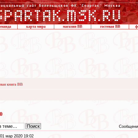
оманда
карта мира
магазин ВВ
гостевая ВВ
ф
вая книга ВВ
20
Сообщени
01 мар 2020 19:02