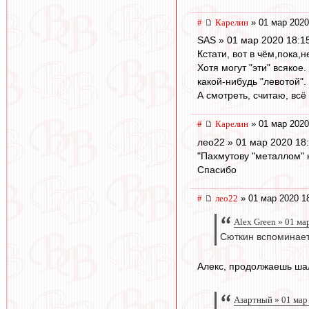
#
Карелин
» 01 мар 2020
SAS » 01 мар 2020 18:1
Кстати, вот в чём,пока,н
Хотя могут "эти" всякое
какой-нибудь "левотой".
А смотреть, считаю, всё
#
Карелин
» 01 мар 2020
лео22 » 01 мар 2020 18
"Пахмутову "металлом" 
Спасибо
#
лео22
» 01 мар 2020 1
Alex Green » 01 ма
Сюткин вспоминает..
Алекс, продолжаешь шал
Азартный » 01 мар