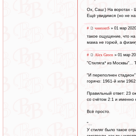
Ох, Саш:) На воротах - Ш
Ещё увидимся (но не на
#
чннхнпS
» 01 мар 2020
такое ощущение, что на 
мама не горюй, а физик
#
Alex Green
» 01 мар 20
"Стиляга* из Москвы"... 
"И переполнен стадион"..
горячо: 1961-й или 1962
Правильный ответ: 23 ок
со счётом 2:1 и именно
Всё просто.
"...
У стиляг было такое от
смотрели, как мы чувств